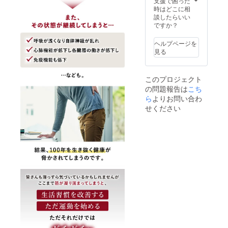
より出
支援で困った
荷時期
時はどこに相
が遅れ
談したらいい
る場合
ですか？
があり
ます。
ヘルプページを
見る
このプロジェクト
の問題報告は
こち
ら
よりお問い合わ
せください