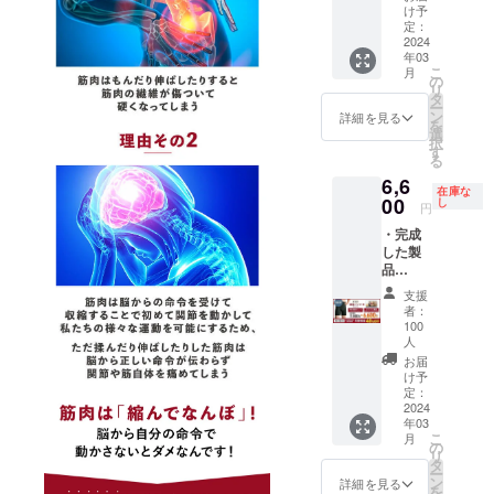
パッツ
オリジ
給状
け予
ファシ
ナル動
定：
況、製
ア＋』5
2024
画（※各
造工程
年03
点 [一般
部位ご
上の都
こ
月
販売予
とに十
の
合等に
リ
定価格
数本分
タ
より出
ー
11,000
ご用
ン
荷時期
詳細を見る
を
円の商
意） ※
選
が遅れ
択
品] ×5着
デザイ
す
る場合
る
の
ンは若
があり
6,6
50%OF
干の変
ます。
在庫な
Fである
00
更にな
し
円
27,500
る可能
・完成
円での
性もご
した製
先行割
ざいま
品
引でご
す。 ※
『【男
提供し
ご注文
支援
性用】
ます。
状況、
者：
ゆる圧
・【山
使用部
100
整体パ
内流】
人
材の供
ンツ
オリジ
給状
お届
ファシ
ナル動
け予
況、製
ア＋』1
定：
画（※各
造工程
2024
点 [一般
部位ご
上の都
年03
販売予
とに十
合等に
こ
月
定価格
の
数本分
より出
リ
11,000
タ
ご用
荷時期
ー
円の商
ン
意） ※
詳細を見る
が遅れ
を