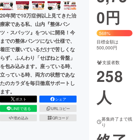
0
円
まちづくり・地域活性化
20年間で10万症例以上見てきた治
療家である私、山内『整体パン
CAMPFIRE for Social Good
CAMPFIRE Creation
ツ・スパッツ』をついに開発！今
568%
CAMPFIREふるさと納税
machi-ya
コミュニティ
までの整体パンツにない仕様で、
目標金額は
500,000円
着圧で履いているだけで苦しくな
らず、ふんわり「せぼねと骨盤」
支援者数
を包み込みます。座っている時、
258
立っている時、両方の状態であな
たのカラダを毎日徹底サポートし
人
ます。
ポスト
シェア
LINEで送る
URLコピー
埋め込み
QRコード
募集終了まで残
り