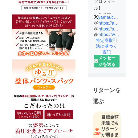
プロフィー
ル】
大学で電子
yamauchi_style
工学を学ん
https://aks-teletherapy.or.jp/
だのち、建
https://sekichukan.aks-therapy.co.jp/
https://www.youtube.com/channel/UCS2c1gBDV-y26r2tJ3ED5FA
築設計事務
特定商取引
所に就職す
法に基づく
る。
表記
総合病院の
メッセー
建築設計を
ジを送る
担当した際
にリハビリ
テーション
における理
リターンを
学療法士の
選ぶ
魅力に虜に
なる。
設計事務所
目標金額
未達でも
を退社し猛
リターン
勉強を重
が届きま
ね、理学療