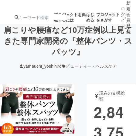
新
ロ
規
グ
会
プロジェクトを掲
はじ
プロジェクト
/
載するには
める
をさがす
イ
員
ン
登
肩こりや腰痛など10万症例以上見て
録
きた専門家開発の『整体パンツ・ス
パッツ』
人気のプロ
注目のリ
注目の新着プロ
募集終了が近いプ
もうすぐ公開
ジェクト
ターン
ジェクト
ロジェクト
されます
yamauchi_yoshihiro
ビューティー・ヘルスケア
アート・写真
音楽
現在の支援総
テクノロジー・ガジェット
ゲーム・サ
額
2,84
映像・映画
書籍・雑誌
3,75
ビジネス・起業
チャレンジ