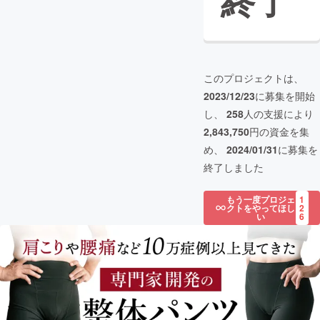
終了
このプロジェクトは、
2023/12/23
に募集を開始
し、
258
人の支援により
2,843,750
円の資金を集
め、
2024/01/31
に募集を
終了しました
もう一度プロジェ
1
クトをやってほし
2
い
6