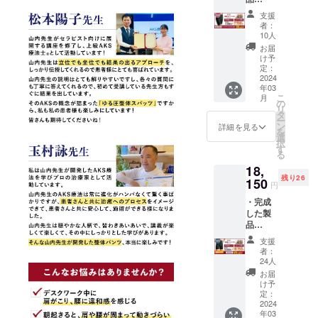
供しま
治療家向け
『【女
す。 ・
支援
セミナー登
性用】
【山内
者：
ゆる圧
流】オ
10人
壇、講演活
整体ス
リジナ
お届
動、DVD配
パッツ
ル動画
け予
ファシ
信。
（※各部
定：
ア＋』1
2024
位ごと
年03
点 [一般
に十数
こ
月
【備考】
販売予
本分ご
の
リ
定価格
用意）
タ
・一般社団
ー
11,000
※デザイ
ン
詳細を見る
法人AKS療法
を
円の商
ンは若
選
択
協会の代表
品] の
干の変
す
る
30%OF
更にな
理事
18,
Fである
る可能
https://aks-
残り26
7,700円
150
性もご
円
での先
teletherapy.o
ざいま
・完成
行割引
す。 ※
r.jp/
した製
でご提
ご注文
・株式会社
品
供しま
状況、
『【男
す。 ・
使用部
AKS Therapy
支援
性用】
【山内
材の供
者：
Studio 社長
ゆる圧
流】オ
給状
24人
整体パ
・AKS
リジナ
況、製
お届
ンツ
ル動画
造工程
け予
SALON｜麻
ファシ
（※各部
定：
上の都
布東京 運営
ア＋』3
2024
位ごと
合等に
年03
点 [一般
に十数