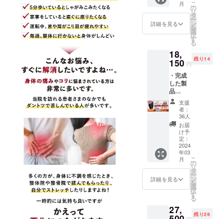
（※No.1脊柱
より出
こ
月
販売予
本分ご
の
荷時期
管狭窄症専
リ
定価格
用意）
タ
が遅れ
ー
門AKS療法）
11,000
※デザイ
ン
る場合
詳細を見る
を
円の商
ンは若
選
があり
https://sekich
択
品] ×3着
干の変
す
ます。
る
ukan.aks-
の
更にな
18,
45%OF
therapy.co.jp
る可能
残り14
Fである
150
性もご
円
/
18,150
ざいま
・約20年、
・完成
円での
す。 ※
した製
先行割
ご注文
実践を積ん
品
引でご
状況、
で治療に携
『【女
提供し
使用部
支援
性用】
わってき
ます。
材の供
者：
ゆる圧
・【山
給状
36人
た。
整体ス
内流】
況、製
お届
・
パッツ
オリジ
造工程
け予
ファシ
ナル動
定：
YouTube『
上の都
ア＋』3
2024
画（※各
合等に
腰痛・肩こ
年03
点 [一般
部位ご
より出
こ
月
り駆け込み
販売予
とに十
の
荷時期
リ
定価格
数本分
タ
が遅れ
寺【山内義
ー
11,000
ご用
ン
る場合
詳細を見る
を
弘】』
円の商
意） ※
選
があり
択
品] ×3着
└ チャンネ
デザイ
す
ます。
る
の
ンは若
ル登録者数
27,
45%OF
干の変
約35万人。
残り26
Fである
500
更にな