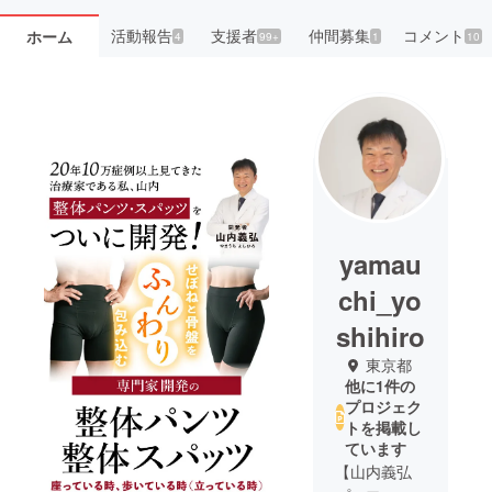
活動報告
支援者
仲間募集
コメント
ホーム
4
99+
1
10
yamau
chi_yo
shihiro
東京都
他に1件の
プロジェク
トを掲載し
ています
【山内義弘