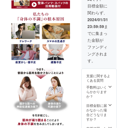
供しま
使用部
す。 ・
目標金額に
材の供
【山内
給状
関わらず、
流】オ
況、製
リジナ
2024/01/31
造工程
ル動画
上の都
23:59:59
ま
（※各部
合等に
位ごと
でに集まっ
より出
に十数
荷時期
た金額が
本分ご
が遅れ
用意）
ファンディ
る場合
※デザイ
があり
ングされま
ンは若
ます。
干の変
す。
更にな
る可能
性もご
支援に関するよ
ざいま
くある質問
す。 ※
ご注文
手数料はいく
状況、
らかかります
使用部
か？
材の供
給状
目標金額に届
況、製
かなかった場
造工程
合どうなりま
上の都
すか？
合等に