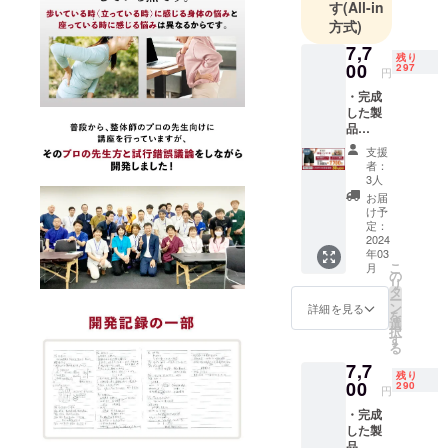
す
(All-in
法士を取
方式)
得。治療家
7,7
残り
の道へ。
00
297
円
その後山梨
・完成
県のAKA-博
した製
田法専門病
品
『【男
院で修行。
支援
性用】
者：
そのテク
ゆる圧
3人
ニックをさ
整体パ
お届
ンツ
け予
らに進化・
ファシ
定：
改良したAKS
ア＋』1
2024
年03
点 [一般
療法を開
こ
月
販売予
の
発。
リ
定価格
タ
ー
現在はどこ
11,000
ン
詳細を見る
を
円の商
選
へ行っても
択
品] の
す
治らない痛
る
30%OF
7,7
みの「最後
Fである
残り
7,700円
00
290
の砦」とし
円
での先
て活動して
・完成
行割引
した製
でご提
いる。
品