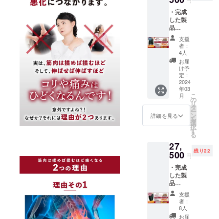
円
18,150
る可能
https://www.y
・完成
円での
性もご
outube.com/
した製
先行割
ざいま
品
channel/UCS
引でご
す。 ※
『【男
提供し
ご注文
2c1gBDV-
支援
性用】
ます。
状況、
者：
y26r2tJ3ED5
ゆる圧
・【山
使用部
4人
整体パ
内流】
FA
材の供
お届
ンツ
オリジ
給状
け予
ファシ
ナル動
定：
況、製
ア＋』5
2024
画（※各
造工程
年03
点 [一般
部位ご
上の都
こ
月
販売予
とに十
の
合等に
リ
定価格
数本分
タ
より出
ー
11,000
ご用
ン
荷時期
詳細を見る
を
円の商
意） ※
選
が遅れ
択
品] ×5着
デザイ
す
る場合
る
の
ンは若
があり
27,
50%OF
干の変
ます。
残り22
Fである
500
更にな
円
27,500
る可能
・完成
円での
性もご
した製
先行割
ざいま
品
引でご
す。 ※
『【女
提供し
ご注文
支援
性用】
ます。
状況、
者：
ゆる圧
・【山
使用部
8人
整体ス
内流】
材の供
お届