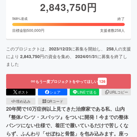
2,843,750
円
終了
568
%達成
目標金額
500,000
円
支援者数
258
人
このプロジェクトは、
2023/12/23
に募集を開始し、
258
人の支援
により
2,843,750
円の資金を集め、
2024/01/31
に募集を終了し
ました
もう一度プロジェクトをやってほしい
126
ポスト
シェア
LINEで送る
URLコピー
埋め込み
QRコード
20年間で10万症例以上見てきた治療家である私、山内
『整体パンツ・スパッツ』をついに開発！今までの整体
パンツにない仕様で、着圧で履いているだけで苦しくな
らず、ふんわり「せぼねと骨盤」を包み込みます。座っ