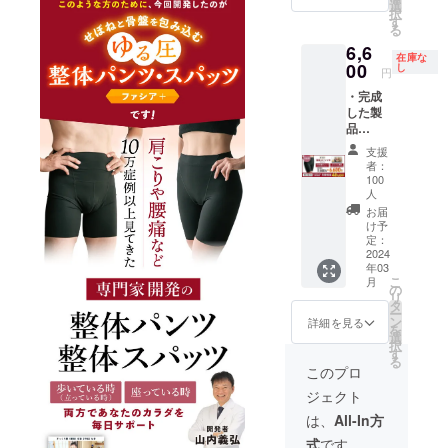
品] の
選
デザイ
る場合
択
40%OF
す
ンは若
があり
る
Fである
干の変
ます。
6,6
6,600円
更にな
在庫な
00
での先
し
る可能
円
行割引
性もご
・完成
でご提
ざいま
した製
供しま
す。 ※
品
す。 ・
ご注文
『【女
【山内
状況、
支援
性用】
流】オ
使用部
者：
ゆる圧
リジナ
100
材の供
整体ス
人
ル動画
給状
パッツ
（※各部
お届
況、製
ファシ
け予
位ごと
造工程
ア＋』1
定：
に十数
上の都
2024
点 [一般
本分ご
合等に
年03
販売予
用意）
より出
こ
月
定価格
の
※デザイ
荷時期
リ
11,000
タ
ンは若
が遅れ
ー
円の商
ン
詳細を見る
干の変
る場合
を
品] の
選
更にな
があり
択
40%OF
す
る可能
ます。
る
Fである
このプロ
性もご
6,600円
ざいま
ジェクト
での先
す。 ※
行割引
は、
All-In方
ご注文
でご提
状況、
式
です。