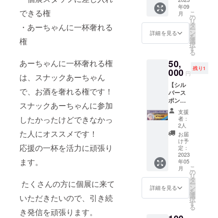
ズ 約
よび
年09
定3名)
4cm×1
ペット
できる権
こ
月
IInstagr
2cm ※
の
の肖像
リ
amにあ
ロゴデ
タ
画は除
・あーちゃんに一杯奢れる
ー
る作品
ザイン
ン
く。 詳
詳細を見る
を
から1点
の掲載
権
選
細はお
択
お選び
をご希
す
問い合
る
いただ
望の方
わせく
50,
あーちゃんに一杯奢れる権
き、
は後日
ださ
残り1
キャン
000
デー
い。 ※
円
は、スナックあーちゃん
バスパ
ターを
商用利
【シル
ネルに
送って
用はご
で、お酒を奢れる権です！
バース
いたし
くださ
遠慮く
ポン
ます。
い ※ご
ださ
スナックあーちゃんに参加
サー
Mサイ
記載が
い。
支援
権】
ズ(330
ない場
したかったけどできなかっ
者：
（限定3
㎜×330
合はシ
2人
名） ・
㎜)
た人にオススメです！
ステム
お届
会期中
https://
を通し
け予
応援の一杯を活力に頑張り
個展会
www.in
定：
て確認
場内に
2023
stagra
できる
ます。
年05
ご希望
m.com/
お名前
こ
月
のお名
aaacha
の
にて対
リ
前（会
n_1lust/
タ
応させ
たくさんの方に個展に来て
ー
社名も
※送料込
ン
ていた
詳細を見る
を
可）を
みの価
選
だきま
いただきたいので、引き続
択
掲載し
格で
す
す。 い
る
ます。
す。 ※
き発信を頑張ります。
ただい
・備考
作品を