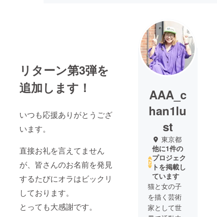
リターン第3弾を
追加します！
AAA_c
han1lu
いつも応援ありがとうござ
st
います。
東京都
他に1件の
直接お礼を言えてません
プロジェク
が、皆さんのお名前を発見
トを掲載し
ています
するたびにオラはビックリ
猫と女の子
しております。
を描く芸術
とっても大感謝です。
家として世