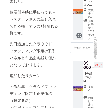
円 【ブ
ました。
ネルに
い。 ※
ロンズ
いたし
備考欄
スポン
ます。
にご記
支援
個展開催時に手伝ってもら
サー
Sサイズ
載がな
者：
権】
(210㎜
い場
2人
うスタッフさんに差し入れ
（限定5
×210㎜)
合、シ
お届
名） ・
https://
ステム
け予
できる権、オラに1杯奢れる
会期中
www.in
定：
を通し
個展会
2023
stagra
て確認
権です。
年05
場内に
m.com/
できる
こ
月
ご希望
aaacha
の
お名前
リ
のお名
先日追加したクラウウド
n_1lust/
タ
にて対
ー
前（会
※送料込
ン
応させ
詳細を見る
を
ファンディング限定の割引
社名も
みの価
選
ていた
択
可）を
格で
す
だきま
る
パネルと作品集も残り僅か
掲載し
す。 ※
す。 ※
39,
ます。
作品を
送料込
となっております。
残り2
・備考
600
選んで
みの価
円
欄にご
いただ
格で
【作品
希望の
いてか
す。
追加したリターン
パネル
お名前
ら2ヶ月
M ク
をご記
以内に
ラウド
載くだ
発送予
・作品集 クラウドファン
支援
ファン
さい。
定で
者：
ディン
ディング限定！正規価格
（10文
す。 ※
1人
グ限
字目
個人用
お届
（限定５名）
定
安） ・
に描い
け予
20％OF
小サイ
定：
た絵,お
・個展スタッフに差し入れ
F】(限
2023