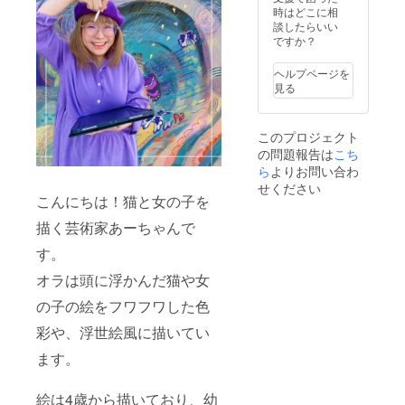
よび
時はどこに相
ペット
談したらいい
の肖像
ですか？
画は除
く。 詳
ヘルプページを
細はお
見る
問い合
わせく
ださ
このプロジェクト
い。 ※
の問題報告は
こち
商用利
用はご
ら
よりお問い合わ
遠慮く
せください
ださ
こんにちは！猫と女の子を
い。
描く芸術家あーちゃんで
す。
オラは頭に浮かんだ猫や女
の子の絵をフワフワした色
彩や、浮世絵風に描いてい
ます。
絵は4歳から描いており、幼