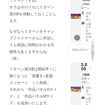
ウィークですね。
_chan
オラは今のうちにリターン
に一杯
奢れる
支援
第3弾を発動しておくことし
権】
者：
あー
25人
ます。
ちゃん
お届
に一杯
け予
奢れる
定：
なぜならリターンをキャン
権は、
2023
年06
プファイヤーさんに申請し
スナッ
こ
月
クあー
の
リ
ても承認に時間がかかる可
ちゃん
タ
ー
で、お
ン
詳細を見る
能性もありますからね
を
酒を奢
選
択
れる券
す
（笑）
る
です。
2,0
スナッ
クあー
00
リターン第3弾は開始早々に
円
ちゃん
【個展
に参加
無くなった「落書き+直接
スタッ
した
メッセージ ミニ色紙」
フに差
かった
し入れ
けどで
支援
それから「作品パネルSサイ
できる
きな
者：
権】
かった
17人
ズ」と「作品パネルMサイ
AAA_c
人にオ
お届
hanの個
ススメ
け予
ズ」を追加いたします。
展会場
です。
定：