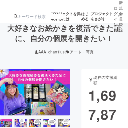
新
ロ
規
グ
会
プロジェクトを掲
はじ
プロジェクト
/
載するには
める
をさがす
イ
員
ン
登
大好きなお絵かきを復活できた証
録
に、自分の個展を開きたい！
人気のプロ
注目のリ
注目の新着プロ
募集終了が近いプ
もうすぐ公開
AAA_chan1lust
アート・写真
ジェクト
ターン
ジェクト
ロジェクト
されます
アート・写真
音楽
現在の支援総
額
1,69
テクノロジー・ガジェット
ゲーム・サ
7,87
映像・映画
書籍・雑誌
ビジネス・起業
チャレンジ