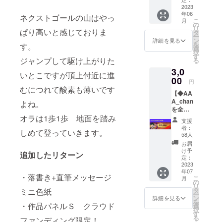
のス
2023
応援の
年06
タッフ
一杯を
ネクストゴールの山はやっ
こ
月
さんに
活力に
の
リ
差し入
ぱり高いと感じておりま
がんば
タ
ー
れでき
りま
ン
詳細を見る
を
す。
る権利
す！ 感
選
択
です。
謝の
す
ジャンプして駆け上がりた
る
終日お
メッ
3,0
手伝い
セージ
いとこですが頂上付近に進
してく
00
と共に
円
れるス
AAA_c
むにつれて酸素も薄いです
【◆AA
タッフ
hanお酒
A_chan
さんを
よね。
飲みま
を全力
労いま
した
応援！
オラは1歩1歩 地面を踏み
す。 ス
シーン
支援
◆】 お
タッフ
のフォ
者：
しめて登っていきます。
礼の
の飲み
トを お
58人
メール
物や昼
送りい
お届
復活個
食代に
たしま
け予
追加したリターン
展チャ
充てさ
定：
す。
レンジ
2023
せてい
年07
を応援
ただき
・落書き+直筆メッセージ
こ
月
してく
ます。
の
リ
ださる
SNS上
タ
ミニ色紙
ー
方から
で感謝
ン
詳細を見る
を
お気持
・作品パネルＳ クラウド
の気持
選
択
ちをい
ちと一
す
る
ファンディング限定！
ただき
緒にお