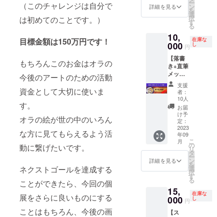
ー
（このチャレンジは自分で
ができ
にご記
ン
裏話や
詳細を見る
を
ます。
載がな
選
作品の
択
は初めてのことです。）
以下の
い場
す
想いな
る
日程か
合、シ
ど、1対
10,
ら1日お
ステム
1でお食
在庫な
目標金額は150万円です！
選びい
000
を通し
し
事しな
円
ただけ
て確認
がら楽
【落書
ます。
できる
しい時
もちろんこのお金はオラの
き+直筆
会期：
お名前
間をす
メッ
5/20〜
にて対
今後のアートのための活動
ごしま
セー
5/22 時
応させ
しょ
支援
ジ ミ
間：11
資金として大切に使いま
ていた
う。 (日
者：
ニ色
時〜17
だきま
10人
程：
す。
紙】
時 会
す。 ※
2023年
お届
AAA_c
場：
送料込
け予
7月ご
オラの絵が世の中のいろん
hanがミ
SOCIAL
定：
みにな
ろ 場
ニ色紙
2023
TOKYO
りま
所：東
な方に見てもらえるよう活
年09
に落書
住所：
す。
京駅近
こ
月
きとサ
〒150-
の
郊) いた
動に繋げたいです。
リ
インを
0002 東
タ
だいた
ー
してお
京都渋
ン
詳細を見る
ご支援
を
届けし
谷区渋
選
ネクストゴールを達成する
は会場
択
ます。
谷1丁目
す
費用に
る
筆ペン
ことができたら、今回の個
22-5-1F
充てさ
15,
または
※備考欄
せてい
在庫な
展をさらに良いものにする
サイン
000
にお手
し
ただき
円
ぺんで
伝い可
ます。
ことはもちろん、今後の画
【ス
落書き
能日
※ご記載