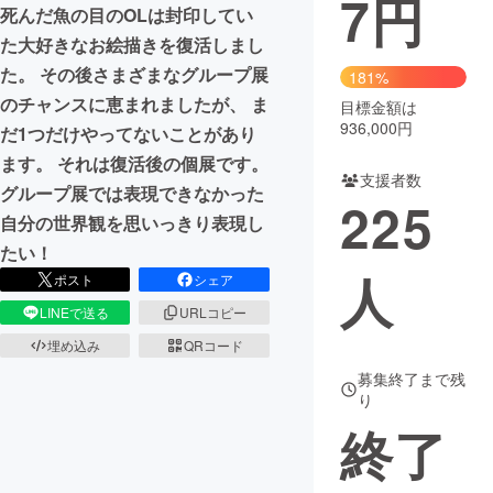
7
円
死んだ魚の目のOLは封印してい
まちづくり・地域活性化
た大好きなお絵描きを復活しまし
た。 その後さまざまなグループ展
181%
のチャンスに恵まれましたが、 ま
目標金額は
CAMPFIRE for Social Good
CAMPFIRE Creation
936,000円
だ1つだけやってないことがあり
CAMPFIREふるさと納税
machi-ya
コミュニティ
ます。 それは復活後の個展です。
支援者数
グループ展では表現できなかった
225
自分の世界観を思いっきり表現し
たい！
人
ポスト
シェア
LINEで送る
URLコピー
埋め込み
QRコード
募集終了まで残
り
終了