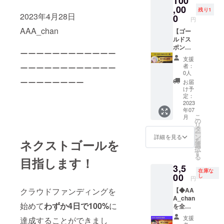
100
たご支
欄にご
,00
選んで
援は会
残り1
希望の
2023年4月28日
いただ
0
場費用
円
お名前
いてか
に充て
AAA_chan
をご記
【ゴー
ら2ヶ月
させて
載くだ
ルドス
以内に
いただ
さい。
ポン
発送予
きま
ーーーーーーーーーーーー
（15文
サー
定で
す。
支援
字目
権】
す。 ※
者：
ーーーーーーーーーーーー
安） ・
（限定1
個人用
0人
中サイ
名） ・
に描い
ーーーーーーーー
お届
ズ 約
個展会
た絵,お
け予
7cm×1
場内に
よび
定：
5cm ※
ご希望
2023
ペット
年07
ロゴデ
のお名
の肖像
こ
月
ザイン
前（会
画は除
の
リ
の掲載
社名も
く。 詳
タ
ー
をご希
可）を
細はお
ン
詳細を見る
を
ネクストゴールを
望の方
掲載し
問い合
選
択
は後日
ます。
わせく
す
る
デー
・備考
目指します！
ださ
3,5
ターを
欄にご
い。※商
在庫な
送って
希望の
00
用利用
し
円
くださ
お名前
はご遠
【◆AA
クラウドファンディングを
い ※ご
をご記
慮くだ
A_chan
記載が
載くだ
さい。
始めて
わずか4日で100%
に
を全力
ない場
さい。
応援！
合はシ
（15文
支援
達成することができまし
◆】 ポ
ステム
字目