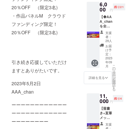
6,0
ます。
名前を
20％OFF （限定3名)
残り21
全力
00
紹介さ
円
で、あ
せてい
・作品パネルM クラウド
【◆AA
りがと
ただき
A_chan
うの
ます。
ファンディング限定！
を全力
メール
※備考欄
応援！
をお送
にSNS
20％OFF （限定3名)
支援
◆】 ポ
りしま
に掲載
者：
スト
す。
するご
29人
カード8
希望の
お届
枚セッ
お名前
け予
ト+お礼
定：
をご記
の手紙
2023
入くだ
引き続き応援していただけ
年09
(直筆)
さい。
こ
月
ポスト
の
※備考欄
ますとありがたいです。
リ
カード8
タ
にご記
ー
枚と直
ン
載がな
詳細を見る
を
筆のお
選
い場
2023年5月2日
択
手紙を
す
合、シ
る
心を込
AAA_chan
ステム
11,
めてお
を通し
残り4
届けい
000
て確認
円
ーーーーーーーーーーーー
たしま
できる
【落書
す。 ※
お名前
ーーーーーーーーーーーー
き+直筆
備考欄
にて対
メッ
にお手
応させ
ーーーーーーーー
セー
紙の宛
ていた
支援
ジ ミ
名にし
だきま
者：