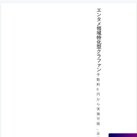
エ
ン
タ
メ
領
域
特
化
型
ク
ラ
フ
ァ
ン
手
数
料
0
円
か
ら
実
施
可
能
。
企