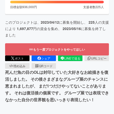
目標金額
936,000
円
支援者数
225
人
このプロジェクトは、
2023/04/12
に募集を開始し、
225
人の支援
により
1,697,877
円の資金を集め、
2023/05/16
に募集を終了し
ました
もう一度プロジェクトをやってほしい
ポスト
シェア
LINEで送る
URLコピー
埋め込み
QRコード
死んだ魚の目のOLは封印していた大好きなお絵描きを復
活しました。 その後さまざまなグループ展のチャンスに
恵まれましたが、 まだ1つだけやってないことがありま
す。 それは復活後の個展です。 グループ展では表現でき
なかった自分の世界観を思いっきり表現したい！