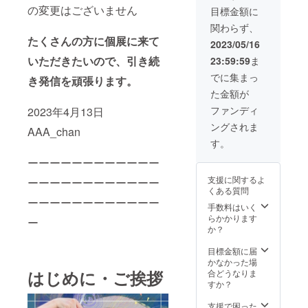
いたし
ら2ヶ月
の変更はございません
ださ
目標金額に
ます。
以内に
い。
関わらず、
Mサイ
発送予
たくさんの方に個展に来て
ズ(330
定で
2023/05/16
㎜×330
す。 ※
いただきたいので、引き続
23:59:59
ま
㎜)
個人用
https://
に描い
でに集まっ
き発信を頑張ります。
www.in
た絵,お
た金額が
stagra
よび
m.com/
ペット
ファンディ
2023年4月13日
aaacha
の肖像
ングされま
n_1lust/
画は除
AAA_chan
※送料込
く。 詳
す。
みの価
細はお
格で
ーーーーーーーーーーーー
問い合
す。 ※
わせく
支援に関するよ
ーーーーーーーーーーーー
作品を
ださ
くある質問
選んで
い。 ※
ーーーーーーーーーーーー
いただ
商用利
手数料はいく
いてか
用はご
らかかります
ー
ら2ヶ月
遠慮く
か？
以内に
ださ
発送予
い。
目標金額に届
定で
かなかった場
す。 ※
はじめに・ご挨拶
合どうなりま
個人用
すか？
に描い
た絵,お
支援で困った