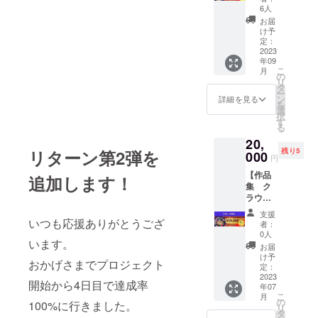
ニ色
たいお
6人
す。
紙】
名前を
お届
AAA_c
ご記入
け予
hanがミ
くださ
定：
ニ色紙
2023
い。 ※
年09
に落書
備考欄
こ
月
きとサ
にご記
の
リ
インを
載がな
タ
ー
してお
い場
ン
詳細を見る
を
届けし
合、シ
選
択
ます。
ステム
す
る
筆ペン
を通し
20,
または
て確認
残り5
リターン第2弾を
サイン
000
できる
円
ぺんで
お名前
【作品
落書き
にて対
追加します！
集 ク
しま
応させ
ラウド
す。 ど
ていた
ファン
んな落
だきま
支援
ディン
書きに
いつも応援ありがとうござ
す。 ※
者：
グ限
なるか
送料込
0人
います。
定！正
は当の
みにな
お届
規価
本人も
りま
け予
おかげさまでプロジェクト
格】
わかり
定：
す。
（限定
2023
ませ
開始から4日目で達成率
年07
５名）
ん。 お
こ
月
AAA_c
楽しみ
の
100%に行きました。
リ
hanの初
に♪ ※備
タ