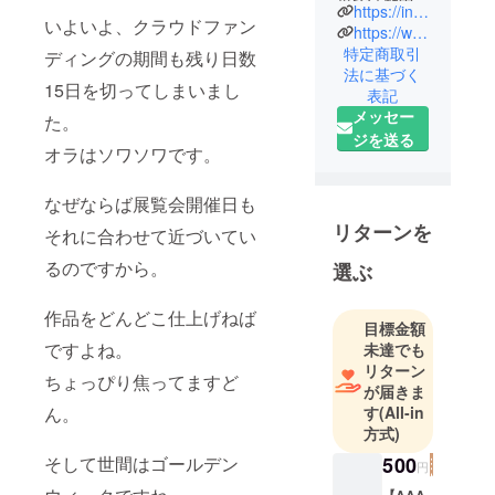
界で活動中
https://instagram.com/aaachan_1lust?r=nametag
いよいよ、クラウドファン
https://www.instagram.com/aaachan_ai
特定商取引
ディングの期間も残り日数
法に基づく
15日を切ってしまいまし
表記
メッセー
た。
ジを送る
オラはソワソワです。
なぜならば展覧会開催日も
リターンを
それに合わせて近づいてい
るのですから。
選ぶ
作品をどんどこ仕上げねば
目標金額
ですよね。
未達でも
リターン
ちょっぴり焦ってますど
が届きま
す
(All-in
ん。
方式)
500
そして世間はゴールデン
円
【AAA