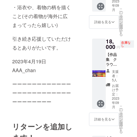
AAA_c
2023
ます。
できる
ます。
込みの
年09
hanの初
・浴衣や、着物の柄を描く
時間：
お名前
※現地で
価格で
こ
月
めての
19時〜
の
にて対
スタッ
す。
リ
こと(その着物が海外に広
作品集
（2時間
タ
応させ
フ用名
ー
です。
程度）
ン
ていた
詳細を見る
札をお
を
まってったら嬉しい)
作品30
限られ
選
だきま
渡しし
択
点をお
た人数
す
す。 ※
ます。
る
さめた
で個展
送料込
引き続き応援していただけ
18,
作品集
エピ
みにな
在庫な
とお礼
000
ソード
し
りま
るとありがたいです。
円
のお手
を話し
す。
【作品
紙を心
たり、
集 ク
を込め
ワイワ
2023年4月19日
ラウド
てお届
イしま
ファン
AAA_chan
けしま
しょ
支援
ディン
す。 作
う！ ※
者：
グ限
品集規
飲食代
5人
ーーーーーーーーーーーー
定！
格：A4
込みの
お届
10％OF
サイ
価格で
け予
ーーーーーーーーーーーー
F】
ズ・
定：
す。 ※
AAA_c
2023
ハード
会場ま
ーーーーーーーー
年09
hanの初
カバー
での交
こ
月
めての
※備考欄
の
通費は
リ
作品集
にお手
タ
ご負担
ー
です。
紙の宛
ン
くださ
詳細を見る
を
作品30
名にし
選
リターンを追加し
い。 ※
択
点をお
たいお
す
安全性
る
さめた
名前を
の観点