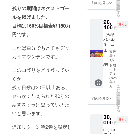
ー
めての
考欄に
ン
詳細を見る
を
作品集
色紙の
選
残りの期間はネクストゴー
択
です。
宛名に
す
る
作品30
ルを掲げました。
したい
26,
点をお
お名前
目標は160%目標金額150万
残り2
さめた
400
をご記
円
作品集
入くだ
円です。
【作品
とお礼
さい。
パネル
のお手
※備考欄
Ｓ ク
紙を心
にご記
これば自分でもとてもデッ
ラウド
を込め
載がな
支援
ファン
てお届
い場
者：
カイマウンテンです。
ディン
けしま
合、シ
1人
グ限
す。 作
ステム
お届
定！
品集規
この山登りをどう登ってい
を通し
け予
20％OF
格：A4
定：
て確認
F】
2023
くか。
サイ
できる
年09
(限定3
ズ・
お名前
こ
月
残り日数は20日以上ある。
名)
ハード
の
にて対
リ
Instagr
カバー
タ
応させ
せっかく与えられた残りの
ー
amにあ
※備考欄
ン
ていた
詳細を見る
を
る作品
にお手
選
だきま
期間をオラは登っていきた
択
から1点
紙の宛
す
す。 ※
る
お選び
名にし
送料込
いと思います。
30,
いただ
たいお
みにな
残り3
き、
000
名前を
りま
円
キャン
追加リターン第2弾を設定し
ご記入
す。
30,000
バスパ
くださ