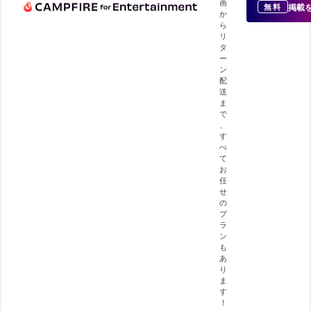
画
掲載
無料
か
ら
リ
タ
ー
ン
配
送
ま
で
、
す
べ
て
お
任
せ
の
プ
ラ
ン
も
あ
り
ま
す
！