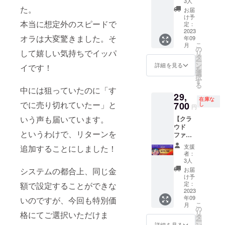
ステム
3人
グ限
×210㎜)
た。
を通し
お届
定！
https://
て確認
け予
本当に想定外のスピードで
30％OF
www.in
定：
できる
F】
2023
stagra
お名前
オラは大変驚きました。そ
年09
(限定3
m.com/
にて対
こ
月
名)
aaacha
の
応させ
して嬉しい気持ちでイッパ
リ
Instagr
n_1lust/
タ
ていた
ー
amにあ
※送料込
ン
だきま
詳細を見る
イです！
を
る作品
みの価
選
す。 ※
択
から1点
格で
す
送料込
る
お選び
す。 ※
中には狙っていたのに「す
みの価
29,
いただ
作品を
格で
在庫な
き、
でに売り切れていたー」と
700
選んで
し
す。
円
キャン
いただ
いう声も届いています。
【クラ
バスパ
いてか
ウド
ネルに
ら2ヶ月
というわけで、リターンを
ファン
いたし
以内に
ディン
ます。
発送予
支援
追加することにしました！
グ限
Sサイズ
定で
者：
定 作
(210㎜
す。 ※
3人
品パネ
×210㎜)
個人用
お届
システムの都合上、同じ金
ルM
https://
に描い
け予
40％OF
www.in
定：
額で設定することができな
た絵,お
F】
2023
stagra
よび
年09
(限定3
いのですが、今回も特別価
m.com/
ペット
こ
月
名)
aaacha
の
の肖像
リ
格にてご選択いただけま
IInstagr
n_1lust/
タ
画は除
ー
amにあ
※送料込
ン
く。 詳
詳細を見る