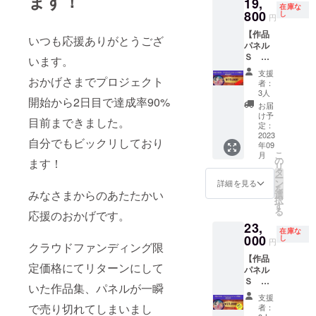
ます！
19,
作品集
ご記入
から詳
在庫な
とお礼
800
くださ
し
細な場
円
のお手
い。 ※
所は個
【作品
紙を心
備考欄
別に連
いつも応援ありがとうござ
パネル
を込め
にご記
絡いた
Ｓ ク
てお届
載がな
います。
しま
ラウド
けしま
い場
す。
支援
ファン
おかげさまでプロジェクト
す。 作
合、シ
者：
ディン
品集規
ステム
3人
開始から2日目で達成率90%
グ限
格：A4
を通し
お届
定！
サイ
て確認
け予
目前まできました。
40％OF
ズ・
定：
できる
F】
2023
ハード
お名前
自分でもビックリしており
年09
(限定3
カバー
にて対
こ
月
名)
※備考欄
の
応させ
ます！
リ
Instagr
にお手
タ
ていた
ー
amにあ
紙の宛
ン
だきま
詳細を見る
を
る作品
名にし
みなさまからのあたたかい
選
す。 ※
択
から1点
たいお
す
送料込
る
応援のおかげです。
お選び
名前を
みの価
23,
いただ
ご記入
格で
在庫な
き、
000
くださ
し
す。
円
クラウドファンディング限
キャン
い。 ※
【作品
バスパ
備考欄
定価格にてリターンにして
パネル
ネルに
にご記
Ｓ ク
いたし
載がな
いた作品集、パネルが一瞬
ラウド
ます。
い場
支援
ファン
Sサイズ
合、シ
で売り切れてしまいまし
者：
ディン
(210㎜