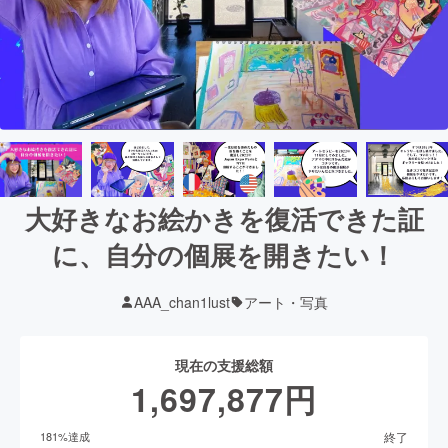
大好きなお絵かきを復活できた証
に、自分の個展を開きたい！
AAA_chan1lust
アート・写真
現在の支援総額
1,697,877
円
終了
181
%達成