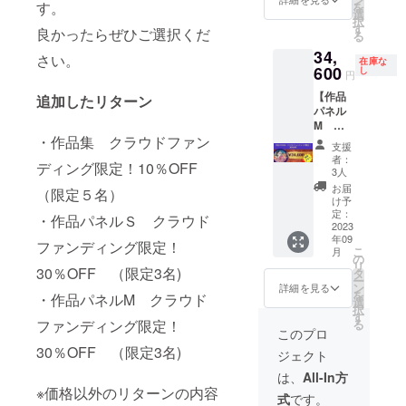
す。
を
る作品
みの価
選
細はお
択
から1点
格で
す
問い合
良かったらぜひご選択くだ
る
お選び
す。 ※
わせく
34,
いただ
作品を
ださ
さい。
在庫な
き、
600
選んで
し
い。 ※
円
キャン
いただ
商用利
【作品
バスパ
追加したリターン
いてか
用はご
パネル
ネルに
ら2ヶ月
遠慮く
M ク
いたし
以内に
ださ
ラウド
・作品集 クラウドファン
ます。
発送予
い。
支援
ファン
Mサイ
定で
者：
ディング限定！10％OFF
ディン
ズ(330
す。 ※
3人
グ限
㎜×330
個人用
お届
（限定５名）
定！
㎜)
に描い
け予
30％OF
https://
定：
た絵,お
・作品パネルＳ クラウド
F】
2023
www.in
よび
年09
(限定3
stagra
ペット
ファンディング限定！
こ
月
名)
m.com/
の
の肖像
リ
Instagr
30％OFF （限定3名)
aaacha
タ
画は除
ー
amにあ
n_1lust/
ン
く。 詳
詳細を見る
を
・作品パネルM クラウド
る作品
※送料込
選
細はお
択
から1点
みの価
す
問い合
る
ファンディング限定！
お選び
格で
わせく
このプロ
いただ
す。 ※
ださ
30％OFF （限定3名)
ジェクト
き、
作品を
い。 ※
キャン
選んで
商用利
は、
All-In方
バスパ
いただ
用はご
※価格以外のリターンの内容
式
です。
ネルに
いてか
遠慮く