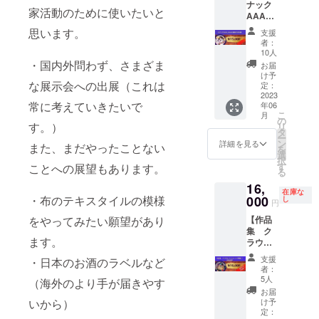
ナック
しま
（第二
がない
家活動のために使いたいと
AAA_c
す。 ど
希望ま
場合は
hanに参
んな落
で）を
思います。
システ
支援
加でき
書きに
ご記入
者：
ムを通
る権】
なるか
くださ
10人
して確
5/20の
は当の
・国内外問わず、さまざま
い。 ※
お届
認でき
キック
本人も
現地集
け予
るお名
オフと
な展示会への出展（これは
わかり
定：
合で
前に対
して
2023
ませ
す。 ※
応させ
常に考えていきたいで
年06
「ス
ん。 お
現地ま
ていた
こ
月
ナック
楽しみ
の
での交
だきま
す。）
リ
あー
に♪ ※備
タ
通費及
す。 ※
ー
ちゃ
考欄に
ン
び宿泊
詳細を見る
また、まだやったことない
お食事
を
ん」と
色紙の
選
費はご
会へお
択
題して
宛名に
す
負担く
ことへの展望もあります。
越しい
る
飲み会
したい
ださ
ただく
16,
を開催
お名前
い。 ※
際の交
在庫な
しま
000
・布のテキスタイルの模様
をご記
し
原則会
円
通費や
す。 こ
入くだ
期時間
滞在費
【作品
をやってみたい願望があり
ちらに
さい。
でのお
はご負
集 ク
参加で
※備考欄
手伝い
担くだ
ます。
ラウド
きる権
にご記
をして
さい。
ファン
です！
載がな
いただ
支援
※「公共
・日本のお酒のラベルなど
ディン
限定10
い場
きます
者：
の場所
グ限
名。会
合、シ
5人
が、個
（海外のより手が届きやす
で面会
定！
場付近
ステム
人の都
お届
しま
20％OF
のお店
を通し
け予
いから）
合を最
す」 ※
F】
で行い
定：
て確認
優先し
飲食代