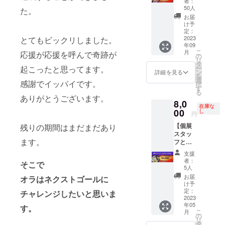
者：
スト
を通し
安） ・
50人
た。
カード1
て確認
大サイ
お届
枚(ラン
できる
ズ 約
け予
ダ
お名前
15cm×
定：
ム)+お
2023
とてもビックリしました。
にて対
21cm ※
年09
礼の手
応させ
ロゴデ
こ
月
応援が応援を呼んで奇跡が
紙(直筆)
ていた
ザイン
の
リ
個展限
だきま
の掲載
タ
ー
起こったと思ってます。
定販売
す。 い
をご希
ン
詳細を見る
を
のポス
ただい
望の方
選
感謝でイッパイです。
択
トカー
たご支
は後日
す
る
ド1枚と
援は会
デー
ありがとうございます。
8,0
直筆の
場費用
ターを
在庫な
お手紙
00
に充て
送って
し
円
を心を
させて
くださ
【個展
残りの期間はまだまだあり
込めて
いただ
い。 い
スタッ
お届け
きま
ただい
ます。
フとし
いたし
す。
たご支
てお手
ます。
援は会
支援
伝いで
※備考欄
場費用
者：
そこで
きる
に宛名
に充て
5人
権】 個
にした
させて
お届
オラはネクストゴールに
展ス
いお名
いただ
け予
タッフ
前をご
定：
きま
チャレンジしたいと思いま
として
2023
記入く
す。 ・
年05
AAA_c
ださ
す。
AAA_c
こ
月
hanのお
い。 ※
の
han復活
リ
手伝い
備考欄
タ
個展の