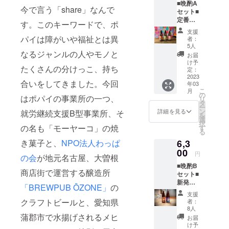
■晩酌A
ター×2
や募金活動
今で言う「share」なんで
セット■
枚 ※20
により事業
定番
歳未満
す。このキーワードで、ポ
資金を蓄積
ビール3
の者に
支援
種入り
よる飲
パイは障がいや福祉とは異
して2005年
者：
【セッ
酒は法
5人
11月にNPO
ト内
なるジャンルの人やモノと
令で禁
お届
容】 ・
法人を設
止され
け予
たくさんの分けっこ、持ち
KENZO
ていま
定：
立。 2006年
IPA
2023
す。20
合いをしてきました。今回
3月より知的
年03
・
歳未満
こ
月
Future
の方は
の
障害者デイ
はポパイの事業所の一つ、
リ
Tree
このリ
タ
サービス事
ー
・Pop
ターン
ン
詳細を見る
就労継続支援B型事業所、そ
を
業を開始し
Eyes
を選択
選
択
・ブー
できま
の名も「モーヤーコ」の焼
す
ました。以
る
ルド
せん。
来、生活介
6,3
き菓子と、
NPO法人わっぱ
ネー
ジュ ・
00
護事業、就
円
の会
が地元名古屋、大曽根
めひか
労継続支援B
■晩酌B
りぼう
商店街で運営する醸造所
型事業、相
セット■
る ・メ
新発売
ヒカリ
談支援事
「BREWPUB ŌZONE」
の
クラフ
油漬け
支援
業、居宅介
トビー
・さを
クラフトビールと、愛知県
者：
ル
護事業、短
り織り
8人
「周」
コース
蒲郡市で水揚げされるメヒ
お届
期入所施
含む
ター×2
け予