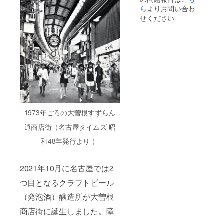
ター×2
ら
よりお問い合わ
枚 ※20
せください
歳未満
の者に
よる飲
酒は法
令で禁
止され
ていま
す。20
歳未満
の方は
このリ
ターン
1973年ごろの大曽根すずらん
を選択
できま
通商店街（名古屋タイムズ 昭
せん。
和48年発行より ）
2021年10月に名古屋では2
つ目となるクラフトビール
（発泡酒）醸造所が大曽根
商店街に誕生しました。障