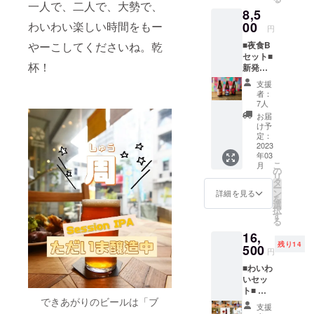
・Pop
令で禁
一人で、二人で、大勢で、
出、存在と
8,5
Eyes
止され
・きし
00
わいわい楽しい時間をもー
ていま
価値の向上
円
めんだ
す。20
のため、事
■夜食B
やーこしてくださいね。乾
もんで
歳未満
セット■
業所内に留
・ペッ
の方は
杯！
新発売
パー
このリ
まることな
クラフ
チーズ
ターン
支援
くいくつか
トビー
・ブー
を選択
者：
ル
ルド
の企画を運
できま
7人
「周」
ネー
せん。
お届
営、実施し
含む4種
ジュ ・
け予
ています。
入り
メヒカ
定：
【セッ
2023
リ油漬
2014年に立
年03
ト内
け ・メ
こ
ち上がった
月
容】 ・
ヒカ
の
リ
オレの
「MO-YA-
リーパ
タ
ー
ネコ
ウチ×2
ン
詳細を見る
CO UNIQUE
を
・アッ
・さを
選
択
PRODUCT!
チャモ
り織り
す
る
イ ・
コース
」ではMO-
16,
Trigger
ター×2
YA-COの精
残り14
・
500
枚 ※20
円
神を基盤に
周 ・
歳未満
■わいわ
ペッ
の者に
商品開発、
いセッ
パー
よる飲
イベント企
ト■ 限
チーズ
酒は法
できあがりのビールは「ブ
定20
クッ
画・運営、
令で禁
支援
セッ
キー ・