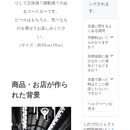
りして立体感？躍動感？のあ
ングされま
チャモ
せん。
イ ・
す。
るコースターです。
Trigger
・周 ・
ビールはもちろん、色々なも
チーズ
支援に関するよ
クッ
のを乗せてお楽しみくださ
くある質問
キー ・
い。
ペッ
手数料はいく
パー
らかかります
（サイズ：約10㎝×10㎝）
チーズ
か？
クッ
キー ・
目標金額に届
ブール
かなかった場
ドネー
合どうなりま
ジュ ・
すか？
カカオ
ニブ
支援で困った
商品・お店が作ら
クッ
時はどこに相
キー ・
談したらいい
めひか
れた背景
ですか？
りぼう
る ・メ
ヘルプページを
ヒカリ
見る
油漬け
×2缶 ・
さをり
このプロジェクト
織り
の問題報告は
こち
コース