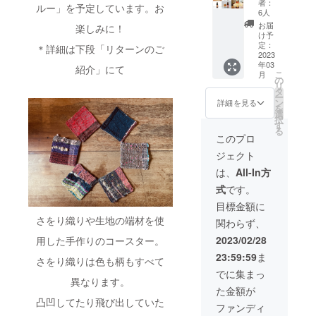
止され
者：
他団体や企
ルー」を予定しています。お
ト！定
めひか
ていま
6人
業との協働
番クラ
りぼう
す。20
お届
楽しみに！
フト
る ・メ
歳未満
け予
に取組み続
ビール3
ヒカリ
定：
の方は
＊詳細は下段「リターンのご
けていま
種＋新
2023
油漬け
このリ
年03
発売
す。障害者
・深海
紹介」にて
ターン
こ
月
「周」
味ラー
の
を選択
が自分の人
リ
含む12
メン2食
タ
できま
ー
生を自分ら
本入り
入り ・
ン
せん。
詳細を見る
を
【セッ
さをり
選
しく設計す
択
ト内
織り
す
ることので
る
容】 ・
コース
このプロ
きる地域や
KENZO
ター×2
ジェクト
IPA×2
枚 ※20
環境、機能
本 ・
歳未満
は、
All-In方
と仕組みを
Future
の者に
式
です。
Tree×2
つくってい
よる飲
本 ・
酒は法
目標金額に
きたいと思
Pop
令で禁
さをり織りや生地の端材を使
関わらず、
います。
Eyes×2
止され
本 ・
ていま
2023/02/28
用した手作りのコースター。
きしめ
す。20
23:59:59
ま
んだも
歳未満
さをり織りは色も柄もすべて
んで×2
の方は
でに集まっ
本 ・オ
異なります。
このリ
た金額が
レのネ
ターン
凸凹してたり飛び出していた
コ ・
を選択
ファンディ
アッ
できま