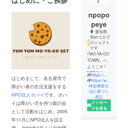
はじめに・ご挨拶
npopo
peye
愛知県
初めてのプ
ロジェクト
です
｢MO-YA-CO
TOWN」へ
ようこそ！
NPO法人ポ
https://mo-ya-co.info/
はじめまして、名古屋市で
パイでは、
https://www.facebook.com/moyaco2011
想いや技術
特定商取引
障がい者の生活支援をする
法に基づく
や支援など
NPO法人ポパイ
です。ポパ
表記
を分け合
メッセー
イは障がい児を持つ親の会
いっこする
ジを送る
ことで、障
として活動をはじめ、2005
がい者も住
年11月にNPO法人を設立
み慣れた街
後、 2006年3月より知的障