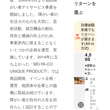
で主体的に
リターンを
生活してい
がい者デイサービス事業を
選ぶ
くことを目
開始しました。 障がい者の
指す、実験
生活そのものを大切に、芸
的・福祉的
目標金額
術活動、就労機会の創出、
まちづくり
未達でも
「MO-YA-
リターン
存在と価値の向上のため、
が届きま
CO TOWN」
事業所内に留まることなく
す
(All-in
に取り組ん
方式)
いくつかの企画を運営、実
でいます。
4,5
施しています。2014年に立
00
円
｢MO-YA-CO
ち上がった「MO-YA-CO
■昼飲み
＝もーやー
Aセット
UNIQUE PRODUCT!」では
こ」は、名
■ 定番
古屋弁で
ビール3
商品開発、イベント企画・
支援
種入り
「分けっ
者：
運営、他団体や企業との協
・
11人
こ、持ち合
KENZO
お届
働に取組み続けています。
い」を意味
IPA
け予
・
定：
する言葉。
障がい者が自分の人生を自
Future
2023
分け合い持
年03
Tree
分らしく設計することので
こ
月
・Pop
ち合うこと
の