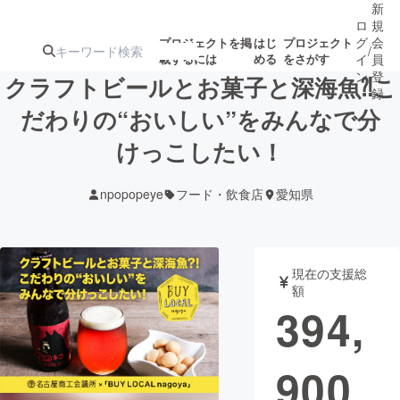
新
ロ
規
グ
会
プロジェクトを掲
はじ
プロジェクト
/
載するには
める
をさがす
イ
員
ン
登
クラフトビールとお菓子と深海魚⁈こ
録
だわりの“おいしい”をみんなで分
けっこしたい！
人気のプロ
注目のリ
注目の新着プロ
募集終了が近いプ
もうすぐ公開
ジェクト
ターン
ジェクト
ロジェクト
されます
npopopeye
フード・飲食店
愛知県
アート・写真
音楽
現在の支援総
テクノロジー・ガジェット
ゲーム・サ
額
394,
映像・映画
書籍・雑誌
900
ビジネス・起業
チャレンジ