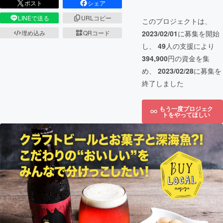
ポスト
シェア
LINEで送る
URLコピー
このプロジェクトは、
埋め込み
QRコード
2023/02/01
に募集を開始
し、
49
人の支援により
394,900
円の資金を集
め、
2023/02/28
に募集を
終了しました
もう一度プロジェク
トをやってほしい