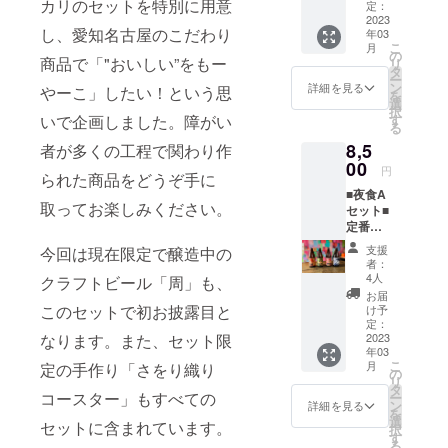
設、グルー
カリのセットを特別に用意
ビール3
枚 ※20
定：
種入り
2023
歳未満
プホームを
し、愛知名古屋のこだわり
年03
【セッ
の者に
運営し、障
こ
月
ト内
よる飲
の
商品で「"おいしい”をもー
リ
害者の多角
容】 ・
酒は法
タ
ー
アッ
令で禁
ン
詳細を見る
的なサポー
やーこ」したい！という思
を
チャモ
止され
選
択
トを行って
イ ・
ていま
す
いで企画しました。障がい
る
Trigger
います。
す。20
8,5
・
者が多くの工程で関わり作
歳未満
2013年7月に
周 ・
00
の方は
円
られた商品をどうぞ手に
は認定NPO
ブール
このリ
■夜食A
ドネー
ターン
法人格を取
取ってお楽しみください。
セット■
ジュ ・
を選択
得し、業務
定番ク
めひか
できま
ラフト
内容につい
りぼう
せん。
支援
今回は現在限定で醸造中の
ビール3
る ・メ
者：
て一層の適
種含む
ヒカリ
4人
クラフトビール「周」も、
法・適切化
ビール4
油漬け
お届
種入り
・さを
このセットで初お披露目と
を志向して
け予
【セッ
り織り
定：
います。 障
ト内
2023
なります。また、セット限
コース
年03
害者の生活
容】 ・
ター×2
こ
月
定の手作り「さをり織り
KENZO
枚 ※20
の
そのものを
リ
IPA
歳未満
タ
コースター」もすべての
ー
大切に、芸
・
の者に
ン
詳細を見る
を
Future
術活動、就
よる飲
選
セットに含まれています。
択
Tree
酒は法
す
労機会の創
る