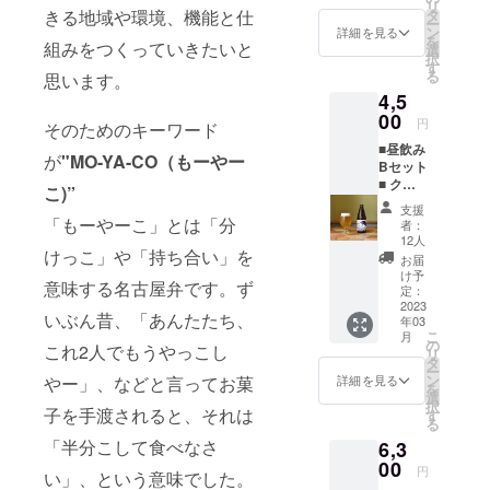
リ
Eyes
タ
きる地域や環境、機能と仕
で生まれる
ー
・ペッ
ン
詳細を見る
を
豊かな関
パー
組みをつくっていきたいと
選
択
チーズ
す
係・価値
る
思います。
クッ
観・可能性
4,5
キー ・
を追求し、
さをり
00
円
そのためのキーワード
織り
みんなで分
■昼飲み
コース
が
"MO-YA-CO（もーやー
け合える
Bセット
ター×2
■ クラ
枚 ※20
街、「MO-
こ)”
フト
歳未満
支援
YA-CO
ビール3
の者に
「もーやーこ」とは「分
者：
TOWN」へ
種入り
よる飲
12人
・きし
けっこ」や「持ち合い」を
酒は法
ようこそ！
お届
めんだ
令で禁
け予
意味する名古屋弁です。ず
もん
止され
定：
で ・
2023
----------
ていま
いぶん昔、「あんたたち、
年03
オレの
す。20
こ
月
ネコ ・
歳未満
の
これ2人でもうやっこし
リ
ポパイは障
Trigger
の方は
タ
ー
・
このリ
ン
害児を持つ
やー」、などと言ってお菓
詳細を見る
を
ブール
ターン
選
親の会とし
択
ドネー
子を手渡されると、それは
を選択
す
る
て活動をは
ジュ
できま
「半分こして食べなさ
6,3
・さを
せん。
じめ、約10
り織り
00
円
い」、という意味でした。
年間バザー
コース