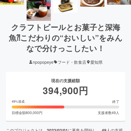
クラフトビールとお菓子と深海
魚⁈こだわりの“おいしい”をみん
なで分けっこしたい！
npopopeye
フード・飲食店
愛知県
現在の支援総額
394,900
円
終了
49
%達成
目標金額
800,000
円
支援者数
49
人
このプロジェクトは、
2023/02/01
に募集を開始し、
49
人の支援