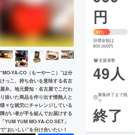
円
まちづくり・地域活性化
CAMPFIRE for Social Good
CAMPFIRE Creation
49%
CAMPFIREふるさと納税
machi-ya
コミュニティ
目標金額は
800,000円
支援者数
49
人
“MO-YA-CO（もーやーこ）”は分
けっこ、持ち合いを意味する名古
屋弁。地元愛知・名古屋でこだわ
募集終了まで残
り抜いた商品を作り出す情熱人と
り
様々な就労にチャレンジしている
終了
障がい者が手を組んでお届けする
「YUM YUM MO-YA-CO SET」
で“おいしい”を分け合いたい！