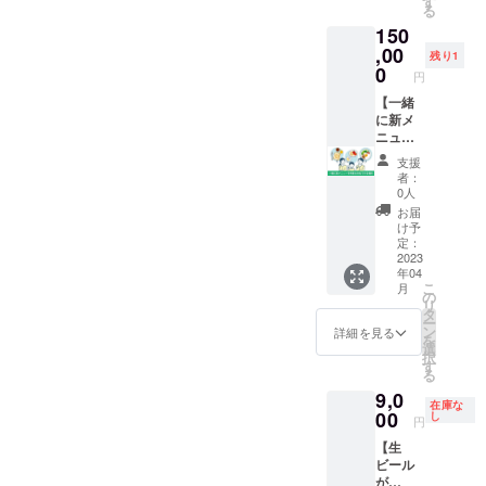
みで
です。
す
フト
で一日
る限り
利用が
る
す。 ▼
して勤
ンする
す。 ※
また、
カード
通して
使用で
できな
藤智農
150
務。 そ
海の家
佐久島
スポン
裏面に
お楽し
きま
い場合
園（藤
の後独
「OLTA
,00
までの
サー
以下の
みいた
残り1
す。
などは
井智
立し、
（オル
交通
（中）
0
情報を
だけま
（海の
円
権利が
啓）
お客様
タ）」
費、滞
ご支援
印字で
す。 ※
家通常
消滅し
ファー
の笑顔
で、生
【一緒
在費は
者様は
きま
体験対
営期間
ます。
マーズ
を思い
ビール
に新メ
ご負担
ご希望
す。 ①
象年
中・営
※嘔吐・
マー
浮かべ
が飲み
ニュー
くださ
の方に
贈り主
齢：小
業日の
悪酔い
ケット
ながら
放題に
を考案
い。 ※
限り、
名（個
学３年
み） ※
支援
とみな
や飲食
つくる
なる
＆命名
雨天・
海の家
人名・
～中学
者：
グラス
された
店、消
オリジ
「OLTA
できる
荒天時
OLTA店
法人名
0人
生まで
の紛
場合、
費者の
ナル
」ロゴ
権利】
は屋内
頭にて
いずれ
（当リ
お届
失・破
当日の
ため安
ケーキ
入りオ
リ
での開
チラシ
も可、
け予
ターン1
損・マ
ビール
心安全
やアイ
リジナ
ニュー
催とさ
の設置
定：
ロゴ挿
支援に
ナーを
の提供
な野菜
デア豊
ルグラ
アル
2023
せてい
（A4サ
入可）
つき1名
守った
をお断
を栽培
年04
富な
ス5個
オープ
ただき
イズ以
②自由
まで店
利用が
りさせ
こ
（低農
月
ケー
セット
ンする
ます。
内300枚
の
メッ
員側の
できな
ていた
リ
薬）。
キ、洋
です。
海の家
※支援者
まで）
タ
セージ
体験可
い場合
だく場
ー
季節ご
菓子類
※グラス
で販売
様都合
が可能
ン
（30文
詳細を見る
能） ※
などは
合、権
を
との旬
が話題
は初回
する飲
による
です。
選
字程
海の家
権利が
利の剥
択
の野菜
になり
に佐久
食の新
キャン
ご支援
す
度）
シーズ
消滅し
奪をさ
る
を生産
全国各
島にお
メ
セルの
時に備
例：宣
ンの日
ます。
せてい
するこ
9,0
地に
越し頂
ニュー
場合、
考欄に
伝、告
曜日
※嘔吐・
在庫な
ただく
とを心
ファン
いた際
を一緒
00
ご返金
印字ご
し
知、子
10：00
円
悪酔い
場合が
がけ地
が急増
に店頭
に考案
はでき
希望の
どもた
～17：
とみな
ござい
域の
【生
中。
にて直
するこ
かねま
社名
ちへの
00まで
された
ます。
方々に
ビール
2021年
接お渡
とがで
す。 ※
（ロゴ
メッ
の間で
場合、
届けて
が
に“パ
ししま
きる権