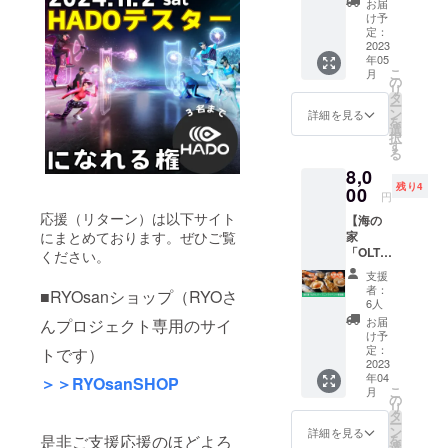
す。 佐
「OLTA
海の家
お届
ラ 4
久島に
」愛知
け予
「OLTA
号】 パ
茶道の
定：
県西尾
」オー
ティス
2023
第一人
市一色
プン時
年05
リーア
者であ
町佐久
にサ
こ
月
ング
る香川
の
島前田
ポー
リ
レーズ
絢子さ
タ
66 ※お
ターと
ー
フィー
んをお
ン
渡し当
詳細を見る
して店
を
ユ（自
招き
選
日から
舗に氏
択
由ケ
し、本
す
ご利用
名を提
る
丘）の
物の抹
頂けま
示させ
8,0
オー
茶の味
す。 ※
ていた
残り4
ナーパ
00
と香り
氷にシ
だきま
円
ティシ
を波の
ロップ
す（希
応援（リターン）は以下サイト
【海の
エであ
音とと
をかけ
望者の
にまとめております。ぜひご覧
家
る小田
もにお
たスタ
み・
「OLTA
原氏が
ください。
楽しみ
ンダー
オープ
」オー
今回の
くださ
ドメ
ンから1
支援
プニン
プロ
い。
ニュー
者：
年間）
■RYOsanショップ（RYOさ
グイベ
ジェク
【開催
6人
に限り
※ご支援
ント参
トのた
日時】
ます。
お届
んプロジェクト専用のサイ
時、備
加権】
めだけ
2023年
け予
（練
考欄へ
プレ
に製作
定：
トです）
5月27日
乳・フ
ご希望
オープ
2023
した、
（土）
ルーツ
のお名
年04
ン期間
＞＞RYOsanSHOP
「西尾
11:30～
などの
前をお
こ
月
中の４
抹茶の
の
12:10（
追加メ
書き添
リ
月２９
フォン
タ
予定）
ニュー
え下さ
ー
日
ダン
ン
【体験
詳細を見る
は実費
い（個
是非ご支援応援のほどよろ
を
（土）
ショコ
選