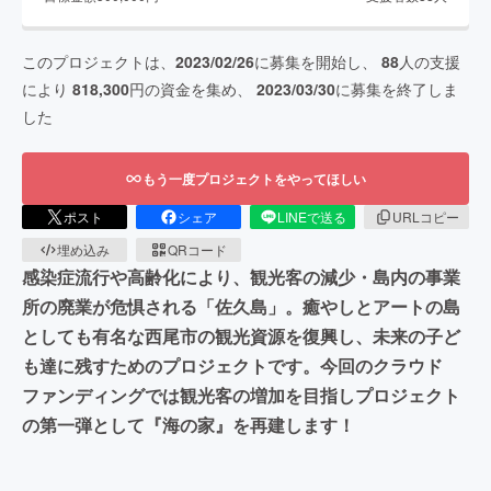
このプロジェクトは、
2023/02/26
に募集を開始し、
88
人の支援
により
818,300
円の資金を集め、
2023/03/30
に募集を終了しま
した
もう一度プロジェクトをやってほしい
ポスト
シェア
LINEで送る
URLコピー
埋め込み
QRコード
感染症流行や高齢化により、観光客の減少・島内の事業
所の廃業が危惧される「佐久島」。癒やしとアートの島
としても有名な西尾市の観光資源を復興し、未来の子ど
も達に残すためのプロジェクトです。今回のクラウド
ファンディングでは観光客の増加を目指しプロジェクト
の第一弾として『海の家』を再建します！