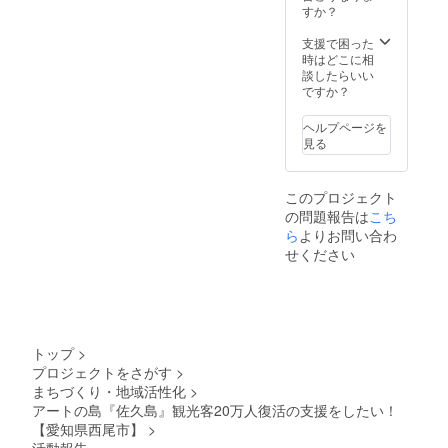
お送り
ニュー
企画で
頭にて
きま
すか？
海の家
み） ※
くださ
に限り
す。 ※
チラシ
す。 ※
に来る
グラス
い。
ます。
クリエ
の設置
スタッ
支援で困った
たびに
の紛
（送料
※佐久島
イター
（A4サ
フTシャ
時はどこに相
何度で
失・破
はご負
内海の
ハウス
イズ以
ツ
談したらいい
も、
損・マ
担くだ
家OLTA
の利用
内300枚
（黒）
ですか？
OLTAが
ナーを
さ
店頭に
規約/プ
まで）
の背面
存在す
守った
い。）
て引き
ライバ
が可能
下段部
る限り
利用が
ヘルプページを
※暴力団
換え。
シーポ
です。
（リ
使用で
できな
見る
または
※佐久島
リシー
ご支援
ターン
きま
い場合
それら
までの
に準じ
時に備
画像参
す。
などは
の利益
交通
ます。
考欄に
照）に
（海の
権利が
になる
費・滞
このプロジェクト
※リター
印字ご
白色イ
家通常
消滅し
活動を
在費な
ン画像
の問題報告は
こち
希望の
ンクで
営期間
ます。
行う団
どは各
はイ
社名
ら
よりお問い合わ
名前を
中・営
※嘔吐・
体や社
自ご負
メージ
（ロゴ
プリン
業日の
せください
悪酔い
会的な
担。 ▼
です。
データ
ト予定
み） ※
とみな
非難を
放課後
の有
です。
グラス
された
受ける
等デイ
無）を
※印字場
の紛
場合、
おそれ
サービ
お書き
所は左
失・破
当日の
がある
ス「ま
添えく
上から
損・マ
ビール
団体、
るにこ
ださ
支援順
ナーを
の提供
トップ
>
および
刈谷」
い。 ※
で並べ
守った
をお断
宗教
https://
プロジェクトをさがす
>
ロゴ
させて
利用が
りさせ
的・政
maruni
まちづくり・地域活性化
>
データ
いただ
できな
ていた
治的活
kokariy
をお持
アートの島『佐久島』観光客20万人復活の支援をしたい！
きま
い場合
だく場
動や公
a.ameb
ちの場
す。 ※
【愛知県西尾市】
>
などは
合、権
序良俗
aownd.
合はク
リター
権利が
利の剥