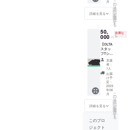
ツ
れない
必要に
こ
月
野菜が
フのT
グラス
の
し・規
ンディ
（黒）
方は備
応じて
リ
不作の
シャツ
は初回
タ
定人数
ング終
の背面
考欄に
エプロ
ー
場合あ
にスポ
に佐久
ン
を超え
了後に
詳細を見る
中段部
その旨
ンなど
を
り ※服
ンサー
島にお
選
る人数
予定を
（リ
をご記
をご持
択
装は動
として
越し頂
す
でのご
あわせ
ターン
載下さ
参くだ
る
きやす
企業
いた際
利用は
て開催
画像参
い。 ※
さい。
50,
い格好
名・団
に店頭
ご遠慮
しま
照）に
実績報
在庫な
※要保護
で、必
体名な
000
にて直
し
下さ
す。 遠
白色イ
円
告時に
者同
要に応
どを印
接お渡
い。 ※5
方のか
ンクで
支援者
伴。同
【OLTA
じて道
字する
ししま
個分の
たの場
名前を
様名を
伴者用
スタッ
具など
ことが
す。
受け渡
合はオ
プリン
公表希
貸切
フTシャ
をご持
できま
（6/1～
し方
ンライ
ト予定
望され
テーブ
ツスポ
参くだ
す。限
店頭に
法・ご
ン、愛
です。
支援
ない方
ル（6名
ンサー
さい。
定9枠の
て配布
利用方
知県内
者：
※リター
は、備
席）
権利
※愛知県
み。 ロ
予定）
1人
法に関
などお
ン画像
考欄に
付。
（大）
西尾市
ゴデー
しまし
近くの
お届
はイ
てその
※BBQ
】 海の
までの
タのご
「OLTA
け予
てはク
かたの
メージ
旨をお
の食材
家OLTA
交通
用意が
定：
」愛知
ラウド
場合は
です。T
書き添
は海の
で働く
2023
費、滞
可能な
県西尾
ファン
直接お
シャツ
え下さ
家で追
年06
スタッ
在費は
場合は
市一色
ディン
会いし
カ
い。 ※
こ
加購入
月
フのT
ご負担
ロゴ
の
町佐久
グ終了
てのお
ラー、
当権利
リ
可能で
シャツ
くださ
マーク
タ
島前田
時に改
打ち合
インク
ご支援
ー
す。 ※
にスポ
い。 ※
の印字
ン
66 ※お
詳細を見る
めて個
わせも
カラー
者様へ
を
参加期
ンサー
支援者
も可能
選
渡し当
別にご
可能で
は変更
はギフ
択
限は
として
様都合
です。
す
日から
連絡差
す。 ※
となる
トカー
る
2023年
企業
による
ご支援
ご利用
このプロ
し上げ
飲食関
場合が
ドの送
9月30日
名・団
キャン
時に備
頂けま
ます。
係者・
ありま
付はい
までと
ジェクト
体名な
セルの
考欄に
す。 ※
※写真は
資格保