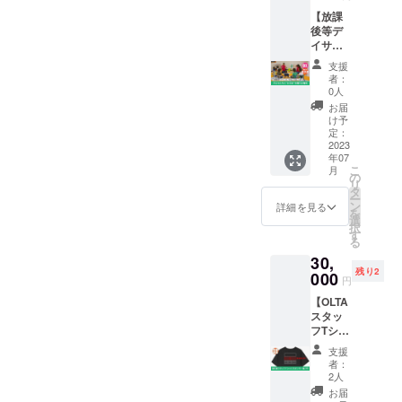
意し活
利で
にて直
渡し当
支援に
送料込
動中。
【放課
す。 参
接お渡
日から
つき１
み リ
クラウ
後等デ
加する
ししま
ご利用
組様
ターン
ドファ
イサー
お子さ
す。
頂けま
（５名
原価・
ンディ
ビス
んは店
（6/1～
す。 ※
まで）
支援
送料・
ング
「まる
員に扮
店頭に
当権利1
者：
参加可
手数料
「茶道
にこ刈
し、お
て配布
0人
支援に
能 ※段
などを
を普及
谷」に
客様
予定）
つき1名
お届
ボール
除く支
させた
通う子
（ご家
け予
の方が
は１組
援額を
い！
どもた
族の方
定：
「OLTA
対象と
様で1箱
海の家
～商店
ちに“か
2023
など）
」愛知
なりま
のお渡
復活プ
街に茶
年07
き氷”を
の注文
県西尾
す。グ
しです
こ
ロジェ
月
室を作
贈れる
や会
の
市一色
ラスの
（サイ
リ
クトの
る×気軽
権利】
計、商
タ
町佐久
使い回
ズ：高
ー
活動費
に楽し
「まる
品提供
ン
島前田
詳細を見る
し・複
さ＋幅
を
に充て
く一服
にこ刈
などの
選
66 ※お
数人で
＋奥行
択
させて
のお茶
谷」を
プロセ
す
渡し当
のご利
き＝
る
いただ
を飲
利用す
スを体
日から
用はご
120cm
きま
み、学
30,
るこど
験でき
ご利用
遠慮下
サイズ
す。 小
ぶ～」
残り2
もたち
000
ます。
頂けま
さい。
円
相当の
田原
では640
97名
活動の
す。 ※
※写真は
段ボー
益広
万円を
【OLTA
に、海
中で、
当権利1
イメー
ルをご
（おだ
超える
スタッ
の家
人との
支援に
ジで
用意し
わら
資金調
フTシャ
OLTAで
関り
つき1名
す。グ
ます）
ますひ
達に成
ツスポ
利用で
や、食
の方が
ラスや
支援
▼収穫
ろ）プ
功
ンサー
きる
材を扱
対象と
者：
ロゴの
できる
ロ
（2023
権利
『かき
うこ
2人
なりま
デザイ
野菜の
フィー
年3月1
（中）
氷ギフ
と、お
す。グ
お届
ンなど
一例 ナ
ル 高校