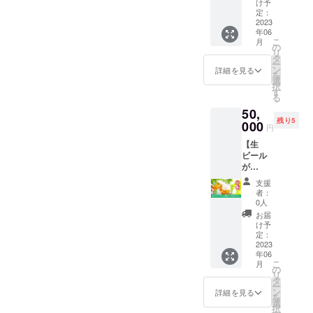
日時
】 海の
トカー
金のや
け予
ラスの
は変更
ス、
を卒業
点）
家OLTA
ド』を
定：
り取り
使い回
になる
キュウ
後、就
https://
で働く
2023
贈れる
をしな
し・複
場合が
リ、
職のた
年06
camp-
スタッ
権利で
がら本
数人で
ありま
ズッ
こ
月
め上
fire.jp/p
フのT
す。 1
の
物の海
のご利
す。 ※
キー
リ
名。
rojects/
シャツ
支援に
タ
の家を
用はご
海の家
ニ、か
ー
（株）
view/56
にスポ
つきお
ン
体験し
詳細を見る
遠慮下
に来る
ぼ
を
名鉄グ
3183 ※
ンサー
子様ひ
選
ます。
さい。
たびに
ちゃ、
択
ランド
当リ
として
とりあ
す
年齢に
※写真は
何度で
スイ
る
ホテ
ターン1
企業
たり1枚
応じた
イメー
も、
カ、四
ル 調
50,
支援に
名・団
のかき
体験が
ジで
OLTAが
角豆、
理部製
残り5
つき1組
体名な
000
氷ギフ
可能で
す。グ
円
存在す
サニー
菓係所
（２名
どを印
トカー
す。
ラスや
る限り
レタ
属にて
【生
様ま
字する
ド（合
（指導
ロゴの
使用で
ス、ブ
７年間
ビール
で）ご
ことが
計97
役が１
デザイ
きま
ロッコ
勤務、
が
参加い
できま
枚）を
名つき
ンなど
す。
リー、
（有）
「ずっ
ただけ
す。限
施設に
ます）
は変更
支援
（海の
キャベ
西洋食
と無
ます。
定4社の
贈らせ
海鮮
者：
になる
家通常
ツ、
房飯島
料」に
※服装自
み。 ロ
ていた
0人
BBQ（
場合が
営期間
ピーマ
屋のパ
なるグ
由 ※用
ゴデー
だきま
大人2人
お届
ありま
中・営
ン、パ
ティス
ラス】5
意する
タのご
す。 当
け予
分）の
す。 ※
業日の
プリ
リー部
個セッ
お茶
用意が
定：
権利を
食材が
海の家
み） ※
カ な
門やフ
ト 当プ
2023
（２
可能な
ご支援
付きま
に来る
グラス
ど ※時
年06
ルーツ
ロジェ
種）と
場合は
いただ
すの
たびに
の紛
こ
期によ
月
パー
クトで
和菓子
ロゴ
の
いた方
で、職
何度で
失・破
リ
り野菜
ラーレ
リ
は当日
マーク
タ
へのお
業体験
も、
損・マ
ー
の種類
モンで
ニュー
までの
の印字
ン
返しと
詳細を見る
から
OLTAが
ナーを
を
が異な
製造責
アル
お楽し
も可能
選
してギ
BBQま
存在す
守った
択
りま
任者と
オープ