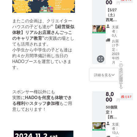
で、か
00
プレ
円
き氷が
オープ
【5/27
食べ放
ンまで
（土）
題にな
の進捗
西尾産
る
またこの企画は、クリエイター
状況を
「抹
「OLTA
Facebo
ハウスの子ども達が
”【経営疑似
支援
茶」を
」ロゴ
okグ
者：
体験】リアルお店屋さんごっこ
楽しむ
入りオ
ループ
0人
のキャリア教育”
の実践の場とし
会in佐
リジナ
を使用
お届
ても活用されます。
久島
ルス
し情報
け予
（11:30
小学生から中学生の子ども達は
プーン
定：
を共有
の
2023
です。
しま
約４か月間準備計画し当日の
年05
回）】
※スプー
す。好
HADOブースを運営していきま
こ
月
佐久島
ンは初
の
きな時
す。
リ
の自然
回に佐
タ
に意見
ー
を感じ
久島に
ン
交換や
詳細を見る
を
なが
お越し
選
ミーテ
択
ら、お
頂いた
す
イング
る
茶で有
際に店
に参加
スポンサー権以外にも
8,0
名な西
頭にて
した
実際に
HADOを何度も体験でき
残り37
尾市の
00
直接お
り、ご
円
抹茶と
る権利
や
スタッフ参加権
もご用
渡しし
希望の
50個限
通常の
ます。
意しております！
場合、
定！
抹茶を
（6/1～
現地で
【西尾
飲み比
店頭に
の活動
抹茶の
べする
て配布
に参加
支援
フォン
ことが
予定）
できま
者：
ダン
できま
13人
す。 ※
ショコ