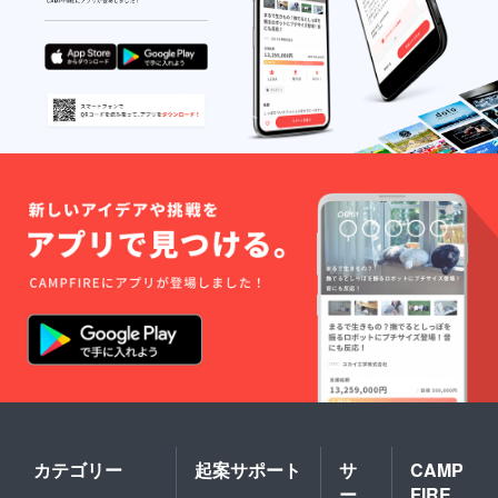
る♪』が
ト予定
ん。 ※
増える
です。
暴力団
レッス
※リター
または
ンがた
ン画像
それら
くさん
はイ
の利益
あり、
メージ
になる
子ども
です。T
活動を
たち
シャツ
行う団
も、ご
カ
体や社
家族
ラー、
会的な
も、ス
インク
非難を
タッフ
カラー
受ける
も、
は変更
おそれ
『みん
となる
がある
なが笑
場合が
団体、
顔にな
ありま
および
る！』
す。 ※T
宗教
楽しい
シャツ
的・政
空間つ
の作成
治的活
くりを
枚数は
動や公
大切に
最大で
序良俗
してい
50枚を
に反す
ます。
予定し
る団体
ご両親
ていま
名の記
が子ど
す。 ※
載はで
もたち
支援者
きませ
を『安
カテゴリー
起案サポート
サ
CAMP
様へはT
ん。 ※
心し
シャツ
ー
FIRE
支援後