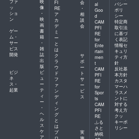
ファ
映
FI
会
になる
バシー
al
ッ
像
活動を
RE
・
ポリ
Goo
行う団
ショ
・
ア
相
シー
d
体や社
ン
映
カ
談
特定商
CAM
会的な
画
デ
会
取引法
PFI
非難を
ゲー
書
ミ
受ける
に基づ
RE
ム・
籍
ー
おそれ
く表記
for
サー
・
がある
と
情報セ
Ente
団体、
ビス
雑
は
キュリ
rtain
および
開発
誌
ク
サ
ティ方
men
宗教
出
ラ
ポ
的・政
針
t
版
ウ
ー
治的活
反社基
CAM
ビジ
ビ
動や公
ド
ト
本方針
PFI
序良俗
ネ
ュ
フ
サ
カスタ
RE
に反す
ス・
ー
ァ
ー
マーハ
for
る団体
起業
テ
ン
ビ
ラスメ
名の記
Spor
ィ
デ
ス
載はで
ントに
ts
ー
きませ
ィ
対する
CAM
ん。 ※
・
ン
考え方
PFI
支援後
ヘ
グ
クッ
RE
のキャ
ル
と
キーポ
ふる
ンセル
ス
は
不可
リシー
さと
ケ
プ
実
納税
ア
ロ
施