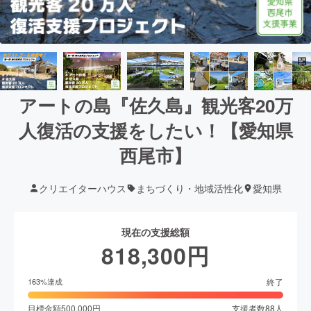
アートの島『佐久島』観光客20万
人復活の支援をしたい！【愛知県
西尾市】
クリエイターハウス
まちづくり・地域活性化
愛知県
現在の支援総額
818,300
円
終了
163
%達成
目標金額
500,000
円
支援者数
88
人