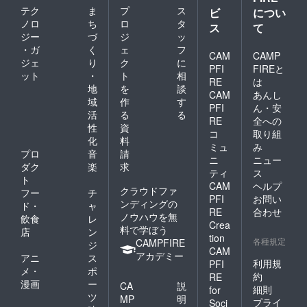
て』預
はお届
のキャ
テク
ま
プ
ス
ビ
につい
けてい
けいた
ンセル
ノロ
ち
ロ
タ
ただけ
ス
て
しませ
不可
ますよ
ジー
づ
ジ
ッ
ん。 ※
うに、
・ガ
く
ェ
フ
チラシ
CAM
CAMP
一緒に
設置ご
ジェ
り
ク
に
寄り添
PFI
FIREと
希望の
ット
・
ト
相
いなが
RE
は
場合、
地
を
談
ら、子
クラウ
CAM
あんし
どもた
域
作
す
ドファ
PFI
ん・安
ちの将
活
る
る
ンディ
RE
全への
来につ
ング終
性
資
コ
取り組
いて考
了後に
化
料
えてい
ミュ
み
指定住
プロ
音
請
ます。
ニ
ニュー
所へチ
ダク
楽
求
ラシを
ティ
ス
ト
お送り
CAM
ヘルプ
クラウドファ
フー
チ
くださ
PFI
お問い
ンディングの
い。
ド・
ャ
RE
合わせ
（送料
ノウハウを無
飲食
レ
Crea
はご負
料で学ぼう
店
ン
担くだ
tion
各種規定
CAMPFIRE
ジ
さ
CAM
アカデミー
アニ
ス
い。）
利用規
PFI
※暴力団
メ・
ポ
約
RE
または
漫画
ー
CA
説
細則
for
それら
ツ
MP
明
プライ
の利益
Soci