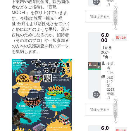
年04
ト案内や教育関係者、観光関係
フ参加
のメッ
ポウ」
こ
月
権】 海
者などをご招待し『西尾
セージ
の
リ
の家
・メ～テレ
をお送
タ
MODEL』を作り上げていきま
ー
「OLTA
りさせ
ン
詳細を見る
「アップ」
す。今後の”教育・観光・福
を
」オー
ていた
選
祉”分野をより活性化させていく
択
＞報誌
プニン
だきま
す
る
ためにはどのような手段、形が
グメン
す。
・塾と教育
6,0
バーと
西尾のためになるのか、招待者
＞講演
残り20
して参
00
（その道のプロ）や一般参加者
円
・GMO「未
加でき
の方への意識調査を行いデータ
【かき
る権利
来のプログ
を集約します。
氷が
です。
ラミング教
「食べ
一緒に
放題」
街おこ
育を共創す
支援
になる
し、海
者：
るコエテコ
スプー
の家再
10人
ン】 当
生プロ
お届
プロ
ジェク
け予
ジェク
トを楽
定：
トでリ
2023
しみま
年06
ニュー
せん
こ
月
アル
か！？
の
リ
オープ
4月から
タ
ー
ンする
の開店
ン
詳細を見る
を
海の家
準備、
選
択
「OLTA
4/29～5
す
る
（オル
月中旬
6,0
タ）」
までの
残り15