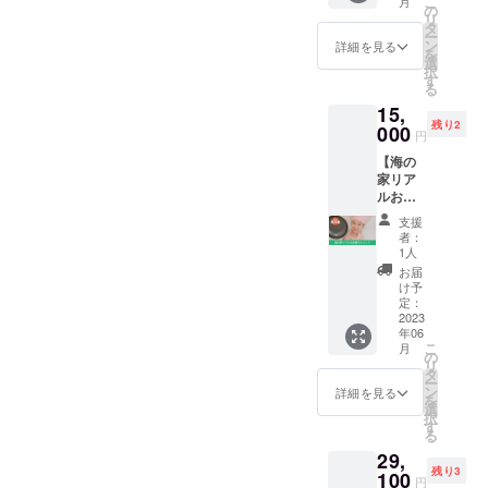
「G20
こ
できな
月
トでリ
入りオ
の
様へ個
一色町
豆を含
愛知・
リ
い場合
ニュー
リジナ
タ
別でご
佐久島
む ・発
名古屋
ー
などは
アル
ルグラ
ン
連絡さ
詳細を見る
前田66
送方法
外務大
を
権利が
オープ
スで
選
せて頂
※ご支援
クロネ
臣会
択
消滅し
ンする
す。 ※
す
きま
時に参
コクー
合」会
る
ます。
海の家
グラス
す。 ・
加希望
ル冷凍
食会場
15,
「OLTA
は初回
参加さ
の日付
便にて
の実績
残り2
（オル
000
に佐久
れる方
をお選
円
発送 ・
を起点
タ）」
島にお
ご自身
び下さ
賞味期
に、更
【海の
で、生
越し頂
で収穫
い。 ※
限 冷凍
に愛
家リア
ビール
いた際
（野菜
実際の
（−１８
知・名
ルお店
が飲み
に店頭
３種ま
BBQ/そ
度）製
古屋を
屋さん
放題に
にて直
で） ・
の他メ
支援
造より
盛り立
ごっご
なる
接お渡
収穫期
者：
ニュー
６ヶ月
てるべ
in佐久
「OLTA
ししま
1人
間
内容
※解凍後
く邁進
島】 お
」ロゴ
す。
（2023
お届
は、仕
は賞味
してい
子さん
入りオ
（6/1～
け予
年7月頃
入れや
期限に
る。
が佐久
リジナ
定：
店頭に
～11月
漁の状
かかわ
2021年
島で海
2023
ルグラ
て配布
の土日
況によ
らずお
より和
年06
の家の
スで
予定）
にてク
り異な
早めに
こ
食や、
月
経営体
す。 ※
の
ラウド
る場合
お召し
リ
日本文
験『リ
グラス
タ
「OLTA
ファン
があり
上がり
ー
化を分
アルお
は初回
ン
」愛知
詳細を見る
ディン
ます。
くださ
を
かりや
店屋さ
に佐久
選
県西尾
グ終了
※途中参
い。 ※
択
すく、
んごっ
島にお
す
市一色
後に調
加、入
５月よ
る
楽しく
こ』に
越し頂
町佐久
整） ・
退場自
り順次
発信す
29,
参加で
いた際
島前田
当リ
由
発送 ※
ると決
残り3
きる権
100
に店頭
66 ※お
ターン1
円
宅配便