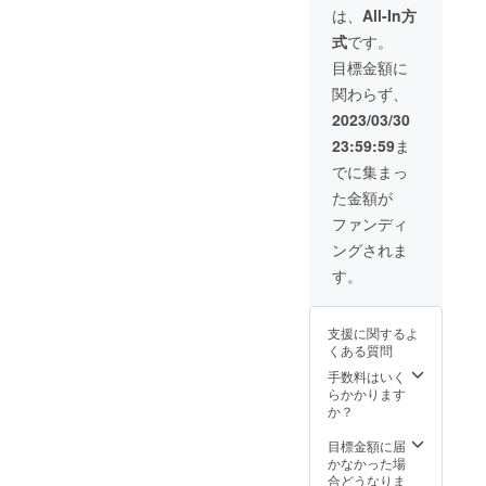
す。 ※T
たしま
なりま
どを印
場合、
印字ご
当権利1
は、
All-In方
イメー
有の有
シャツ
せん。
す。 ※
字する
ご返金
希望の
支援に
ジで
無、年
の作成
※画像は
佐久島
式
です。
ことが
はでき
社名
つき1名
す。グ
齢・性
枚数は
イメー
までの
できま
かねま
（ロゴ
の方が
目標金額に
ラスや
別など
最大で
ジで
交通
す。限
す。 ※
データ
対象と
ロゴの
は問い
50枚を
す。 ▼
費、滞
関わらず、
定1社の
リター
の有
なりま
デザイ
ませ
予定し
かき氷
在費は
み。 ロ
ン画像
無）を
す。グ
2023/03/30
ンなど
ん。 ※
ていま
ギフト
ご負担
ゴデー
はイ
お書き
ラスの
は変更
直接の
す。 ※
カード
くださ
23:59:59
ま
タのご
メージ
添えく
使い回
になる
お打ち
支援者
（子ど
い。 ※
用意が
です。
ださ
し・複
でに集まっ
場合が
合わせ
様へはT
もたち
支援者
可能な
い。 ※
数人で
ありま
の場
シャツ
利用
様都合
た金額が
場合は
ロゴ
のご利
す。 ※
合、打
はお届
分）に
による
ロゴ
データ
用はご
ファンディ
海の家
ち合わ
けいた
関する
キャン
マーク
をお持
遠慮下
に来る
せ場所
しませ
注意事
セルの
ングされま
の印字
ちの場
さい。
たびに
までの
ん。 ※
項 ※か
場合、
も可能
合はク
※写真は
す。
何度で
交通費
チラシ
き氷ギ
ご返金
です。
ラウド
イメー
も、
や滞在
設置ご
フト
はでき
また、
ファン
ジで
OLTAが
費など
希望の
カード
かねま
スポン
ディン
す。グ
存在す
は個人
場合、
は1枚に
支援に関するよ
す。 ※
サー
グ終了
ラスや
る限り
負担と
クラウ
つき1度
くある質問
クリエ
（大）
時に
ロゴの
使用で
なりま
ドファ
のみ利
イター
ご支援
データ
手数料はいく
デザイ
きま
す。
ンディ
用可。
が育つ
者様は
の送信
らかかります
ンなど
す。
ング終
※対象か
家「ク
ご希望
方法に
か？
は変更
（海の
了後に
き氷は
リエイ
の方に
関して
になる
家通常
指定住
スタン
ターハ
限り、
ご連絡
目標金額に届
場合が
営期間
所へチ
ダード
ウス」
海の家
させて
かなかった場
ありま
中・営
ラシを
メ
の協働
OLTA店
いただ
合どうなりま
す。 ※
業日の