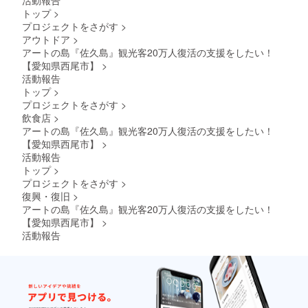
活動報告
に反す
com/
ラウド
ン画像
消滅し
奪をさ
る団体
トップ
>
『ゆっ
ファン
はイ
ます。
せてい
名の記
くりた
プロジェクトをさがす
>
ディン
メージ
※嘔吐・
ただく
載はで
のしく
アウトドア
>
グ終了
です。T
悪酔い
場合が
きませ
進も
時に
シャツ
アートの島『佐久島』観光客20万人復活の支援をしたい！
とみな
ござい
ん。 ※
う！』
データ
カ
された
【愛知県西尾市】
>
ます。
支援後
をモッ
の送信
ラー、
場合、
のキャ
活動報告
トー
方法に
インク
当日の
ンセル
に、子
トップ
>
関して
カラー
ビール
不可
どもた
プロジェクトをさがす
>
ご連絡
は変更
の提供
ちが将
させて
飲食店
>
となる
をお断
来自分
いただ
場合が
りさせ
アートの島『佐久島』観光客20万人復活の支援をしたい！
らしく
きま
ありま
ていた
【愛知県西尾市】
>
楽しく
す。 ※
す。 ※T
だく場
過ごし
活動報告
スタッ
シャツ
合、権
ていけ
トップ
>
フTシャ
の作成
利の剥
るよう
ツ
プロジェクトをさがす
>
枚数は
奪をさ
に小さ
（黒）
最大で
復興・復旧
>
せてい
な頃か
の背面
50枚を
ただく
アートの島『佐久島』観光客20万人復活の支援をしたい！
ら継続
上部
予定し
場合が
【愛知県西尾市】
>
して支
（リ
ていま
ござい
援。音
活動報告
ターン
す。 ※
ます。
楽があ
画像参
支援者
ふれる
照）に
様へはT
事業所
白色イ
シャツ
では、
ンクで
はお届
『楽し
名前を
けいた
く♪でき
プリン
しませ