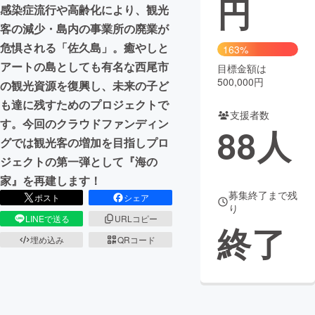
円
感染症流行や高齢化により、観光
まちづくり・地域活性化
客の減少・島内の事業所の廃業が
危惧される「佐久島」。癒やしと
163%
アートの島としても有名な西尾市
目標金額は
CAMPFIRE for Social Good
CAMPFIRE Creation
500,000円
の観光資源を復興し、未来の子ど
CAMPFIREふるさと納税
machi-ya
コミュニティ
も達に残すためのプロジェクトで
支援者数
す。今回のクラウドファンディン
88
人
グでは観光客の増加を目指しプロ
ジェクトの第一弾として『海の
家』を再建します！
募集終了まで残
ポスト
シェア
り
LINEで送る
URLコピー
終了
埋め込み
QRコード