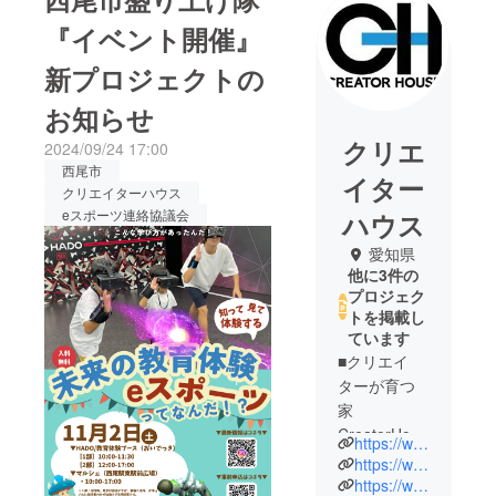
『イベント開催』
新プロジェクトの
お知らせ
クリエ
2024/09/24 17:00
西尾市
イター
クリエイターハウス
eスポーツ連絡協議会
ハウス
愛知県
他に3件の
プロジェク
トを掲載し
ています
■クリエイ
ターが育つ
家
CreatorHous
https://www.creatorhouse.net/
e
https://www.instagram.com/creatorhouse_edu
これまでの
https://www.instagram.com/gakusyuguild/