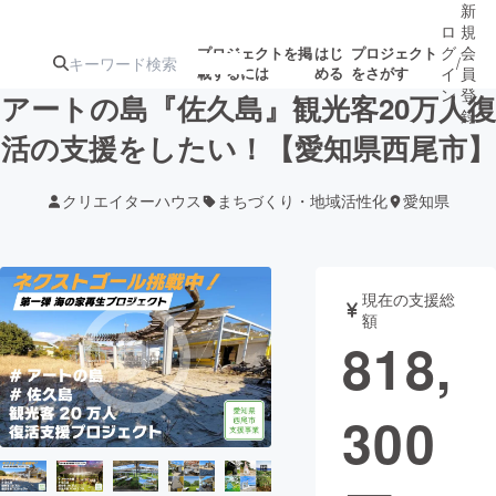
新
ロ
規
グ
会
プロジェクトを掲
はじ
プロジェクト
/
載するには
める
をさがす
イ
員
ン
登
アートの島『佐久島』観光客20万人復
録
活の支援をしたい！【愛知県西尾市】
人気のプロ
注目のリ
注目の新着プロ
募集終了が近いプ
もうすぐ公開
クリエイターハウス
まちづくり・地域活性化
愛知県
ジェクト
ターン
ジェクト
ロジェクト
されます
アート・写真
音楽
現在の支援総
額
818,
テクノロジー・ガジェット
ゲーム・サ
300
映像・映画
書籍・雑誌
ビジネス・起業
チャレンジ