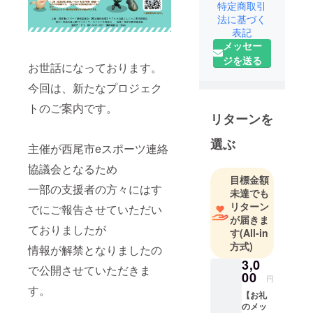
特定商取引
取り組み
法に基づく
＞環境づく
表記
り（教室・
メッセー
施設・サー
ジを送る
お世話になっております。
ビスなど）
・子ども達
今回は、新たなプロジェク
の秘密基地
トのご案内です。
GUILD
リターンを
・子ども大
選ぶ
学 探求ラボ
主催が西尾市eスポーツ連絡
・学びを
協議会となるため
もっと楽し
目標金額
一部の支援者の方々にはす
く 学習ギル
未達でも
リターン
ド
でにご報告させていただい
が届きま
・新しいカ
ておりましたが
す
(All-in
タチの学校
方式)
情報が解禁となりましたの
づくり
3,0
で公開させていただきま
00
円
＞協働企画
す。
【お礼
型（期間限
のメッ