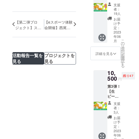
将を務
更にな
ター
し新鮮
うなぎ/
Compa
めた。
支援
る場合
ン！
なま
三河湾
ny ・原
者：
大学時
があり
【生
ま、段
魚介類/
19人
材料 バ
代より
ます。
ビール
ボール
野菜な
ター
お届
茶道を
※海の家
【第二弾プロ
【eスポーツ体験
が
に詰め
ど）
け予
（国内
学んだ
に来る
「ずっ
ジェクト】ス
会開催】西尾市
放題で
定：
※11：
製
経験を
たびに
と無
2023
きる権
タートしまし
初上陸３つの
00～
造）、
活か
何度で
年06
料」に
利で
15：00
た！！生ビール
HADOが楽しめ
砂糖、
し、伝
も、
こ
月
なるグ
す。 畑
の
頃予定
卵、カ
を飲み放題継続
る♪ -事前受付
統を継
OLTAが
リ
ラス】
は愛知
タ
・海の
カオバ
承しつ
中
締切間近-
存在す
ー
当プロ
県西尾
ン
家
詳細を見る
ター、
つも多
活動報告一覧を
プロジェクトを
る限り
を
ジェク
市内に
選
「OLTA
抹茶
くの方
使用で
択
見る
見る
トでリ
複数箇
す
」新作
（西尾
に分か
きま
る
ニュー
所あり
メ
市）、
りやす
す。
10,
アル
ますの
ニュー
生乳、
く楽し
（海の
残り47
オープ
500
で、実
２品の
小麦
円
んでも
家通常
ンする
施場所
試食 ・
粉、
らえる
営期間
第3弾！
海の家
に関し
その他
キャノ
和食講
中・営
【生
「OLTA
まして
メ
ラー油
座、古
業日の
ビール
（オル
は、時
ニュー
／乳化
典芸能
み） ※
が
タ）」
期によ
全品半
剤（大
支援
の企画
スプー
「ずっ
で、生
り収穫
額（ド
者：
豆由
などを
ンの紛
と無
ビール
できる
3人
リンク/
来）
多数発
失・破
料」に
が飲み
お野菜
その他
お届
＊一部
信して
損・マ
なるグ
放題に
のある
け予
軽食）
に卵・
いる。
ナーを
ラス】
なる
定：
畑の住
OLTA ／
小麦・
2019年
守った
当プロ
2023
「OLTA
所をご
愛知県
乳成
11月
利用が
年06
ジェク
」ロゴ
支援者
西尾市
分・大