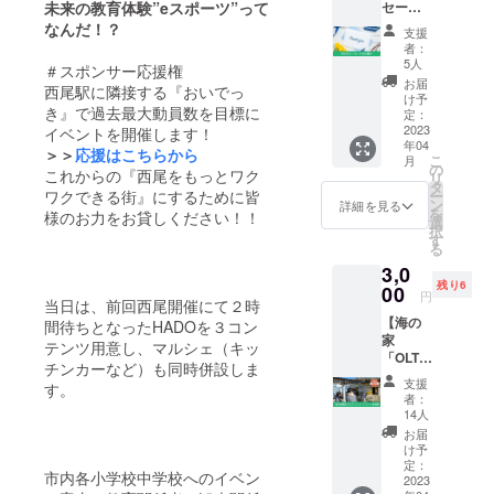
定イベント
未来の教育体験”eスポーツ”って
セージ
をお届
など）
なんだ！？
支援
け】
者：
・経営疑似
「佐久
5人
＃スポンサー応援権
体験リアル
島へは
お届
西尾駅に隣接する『おいでっ
なかな
お店屋さん
け予
き』で過去最大動員数を目標に
か行け
定：
ごっご
ないけ
2023
イベントを開催します！
年04
・プログラ
ど、応
＞＞
応援はこちらから
こ
月
援して
の
ミングサバ
これからの『西尾をもっとワク
リ
くださ
タ
ワクできる街』にするために皆
イバル
ー
る方」
ン
詳細を見る
を
様のお力をお貸しください！！
そんな
・サマース
選
択
優しい
す
クール
る
方へ向
・ユースク
3,0
けたリ
残り6
ターン
00
リエイター
円
当日は、前回西尾開催にて２時
です。
クラブ
【海の
ご支援
間待ちとなったHADOを３コン
家
者様へ
テンツ用意し、マルシェ（キッ
「OLTA
はクラ
チンカーなど）も同時併設しま
」再生
ウド
支援
す。
■メディア出
プロ
ファン
者：
ジェク
ディン
演履歴
14人
ト！メ
グ終了
お届
＞テレビ
ン
後に心
け予
・
バー・
を込め
定：
市内各小学校中学校へのイベン
スタッ
2023
てお礼
CBC「ニッ