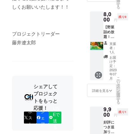
内容】
となり
人名の
択
、４月
ラ」を
す
・石う
ま
しくお願いいたします！！
み） ※
る
３０日
お送り
すお茶
す。）
年齢・
8,0
（日）
しま
引きと
※当権利
性別・
残り9
に開催
00
す。今
薄茶一
1支援に
円
スタッ
予定の
回しか
服体験
つき1名
フ経験
【野菜
オープ
味わう
（茶筅
の方が
は問い
詰め放
ニング
プロジェクトリーダー
ことの
など道
対象と
ませ
題！！
イベン
できな
具貸し
なりま
ん。 ※
西尾農
藤井遼太郎
トに参
い西尾
出しあ
す。ス
支援
佐久島
業の収
加いた
抹茶ス
り） ・
者：
プーン
までの
穫体
だける
イーツ
1人
お茶２
の使い
交通費
験】 藤
権利で
です。
種（飲
お届
回し・
や滞在
智農園
す。 ※1
▼商品
け予
み比
複数人
費など
（西尾
支援に
定：
詳細 ・
べ）と
でのご
は個人
市）で
2023
つき大
入り数
和菓子
利用は
負担と
年07
その
人（中
西尾抹
の飲食
ご遠慮
なりま
こ
月
時々の
学生以
の
茶の
【香川
下さ
す。
リ
季節に
上）１
タ
シェアして
フォン
絢子
い。 ※
ー
合わせ
名が参
ン
ダン
詳細を見る
（かが
写真は
を
プロジェク
た旬の
加いた
選
ショコ
わあや
イメー
択
おまか
だけま
す
トをもっと
ラ（４
こ）】
ジで
る
せ野菜
す。 ▼
号）×１
プロ
す。ス
応援！
LIN
9,9
３種類
イベン
・製造
フィー
プーン
ポ
シ
残り1
（低農
00
ト内容
Eで
者情報
ル 名古
円
やロゴ
ス
ェ
薬栽培
・佐久
株式会
屋最古
送
のデザ
好評に
された
島海鮮
ト
ア
社
の料亭
インな
る
つき追
もの）
BBQ（
Angrais
の若女
どは変
加リ
を収穫
一色産
e