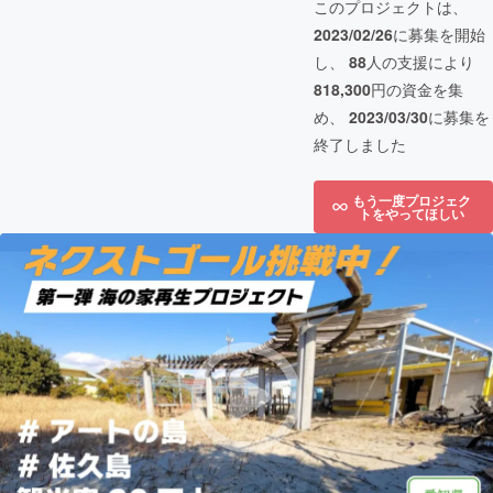
このプロジェクトは、
2023/02/26
に募集を開始
し、
88
人の支援により
818,300
円の資金を集
め、
2023/03/30
に募集を
終了しました
もう一度プロジェク
トをやってほしい