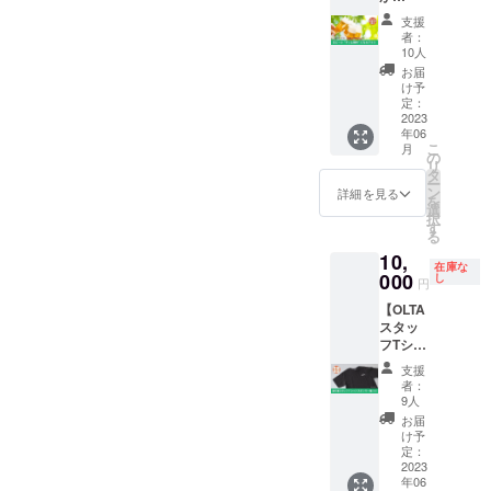
リター
データ
セージ
お好き
当日の
いる。
「ずっ
ティス
す。
利で
ン画像
の有
など
な時間
支援
ビール
SDGsに
と無
リーア
（6/1～
す。使
はイ
無）を
③QR
者：
に体験
の提供
も力を
料」に
ング
店頭に
用する
メージ
お書き
10人
コード
できま
をお断
入れて
なるグ
レーズ
て配布
食材や
です。
添えく
など ※
お届
す。 ※
りさせ
おり無
ラス】
フィー
予定）
メ
ださ
け予
入稿の
繁忙期
ていた
駄のな
当プロ
ユ”と店
ニュー
定：
い。 ※
期限
（７月
だく場
い野菜
ジェク
2023
名を変
「OLTA
名など
ロゴ
2023年
～８月
合、権
の生産
年06
トでリ
更。
」愛知
も一緒
データ
6月末ま
中な
利の剥
こ
月
方法確
ニュー
https://
県西尾
に決め
の
をお持
で。期
ど）の
奪をさ
リ
立や子
アル
p-
市一色
ていく
タ
ちの場
限まで
実施は
せてい
ー
ども達
オープ
anglais
町佐久
ことが
ン
合はク
詳細を見る
に入稿
できま
ただく
を
への教
ンする
e.com/
島前田
可能で
選
ラウド
ない場
せん。
場合が
択
育イベ
海の家
66 ※お
す。 一
す
ファン
合など
後日
ござい
る
ント“経
「OLTA
渡し当
緒に町
ディン
は裏面
メッ
ます。
営疑似
10,
（オル
日から
おこ
グ終了
印刷な
セージ
在庫な
体験
タ）」
000
ご利用
し、海
し
時に
しで配
円
のやり
『リア
で、生
頂けま
の家再
データ
布しま
とりで
ルお店
【OLTA
ビール
す。 ※
生プロ
の送信
す。 ※
日程の
屋さん
スタッ
が飲み
当権利1
ジェク
方法に
裏面
調整を
ごっこ
フTシャ
放題に
支援に
トを楽
関して
（テキ
させて
』”など
ツスポ
なる
つき5名
しみま
ご連絡
スト・
支援
いただ
にも野
ンサー
「OLTA
分のグ
せん
させて
者：
ロゴ・
きま
菜を提
権利
」ロゴ
ラスを
か！？
9人
いただ
QRコー
す。。
供して
（小）
入りオ
お渡し
お打ち
きま
お届
ドな
※服装は
いる。
】 海の
リジナ
しま
合わせ
け予
す。 ※
ど）の
動きや
※候不順
家OLTA
ルグラ
定：
す。グ
日は、
スタッ
印字を
すい格
のため
で働く
2023
スで
ラスの
クラウ
フTシャ
希望さ
好で、
年06
特定の
スタッ
す。 ※
使い回
ドファ