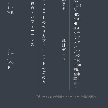
AD
アー
舞
ジ
事
FOR
ト・
台
ェ
例
ALL
写真
・
ク
HIO
パ
ト
KOS
フ
の
HI
ォ
作
JFA
ー
り
クラ
マ
方
ウド
ン
プ
統
ファ
ス
ロ
計
ン
ソー
ジ
デ
ディ
シャ
ェ
ー
ング
ル
ク
タ
mac
グッ
ト
hi-ya
ド
の
補助
広
金申
め
請サ
方
ポー
ト
「QRコード」は株式会社デンソーウェーブの登録商標です。