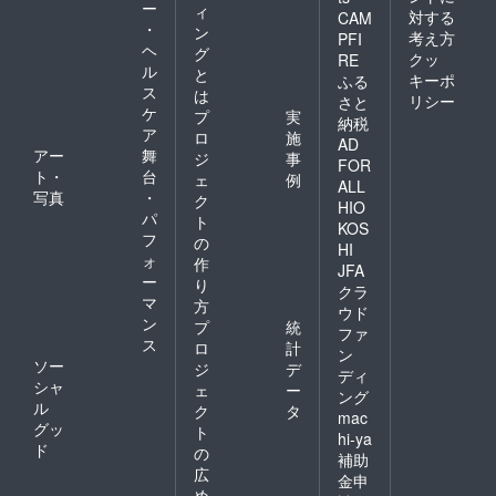
ー
ィ
対する
CAM
・
ン
考え方
PFI
ヘ
グ
クッ
RE
ル
と
キーポ
ふる
ス
は
リシー
さと
ケ
プ
実
納税
ア
ロ
施
AD
アー
舞
ジ
事
FOR
ト・
台
ェ
例
ALL
写真
・
ク
HIO
パ
ト
KOS
フ
の
HI
ォ
作
JFA
ー
り
クラ
マ
方
ウド
ン
プ
統
ファ
ス
ロ
計
ン
ソー
ジ
デ
ディ
シャ
ェ
ー
ング
ル
ク
タ
mac
グッ
ト
hi-ya
ド
の
補助
広
金申
め