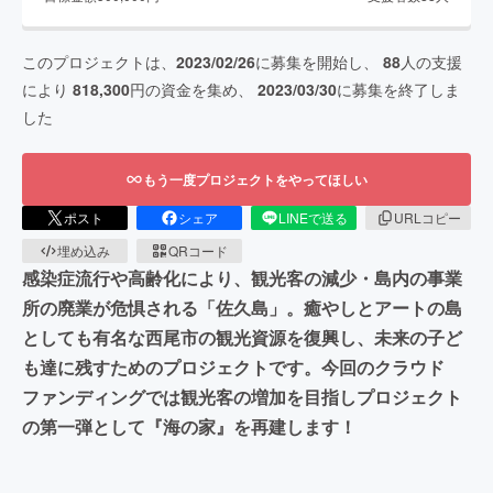
このプロジェクトは、
2023/02/26
に募集を開始し、
88
人の支援
により
818,300
円の資金を集め、
2023/03/30
に募集を終了しま
した
もう一度プロジェクトをやってほしい
ポスト
シェア
LINEで送る
URLコピー
埋め込み
QRコード
感染症流行や高齢化により、観光客の減少・島内の事業
所の廃業が危惧される「佐久島」。癒やしとアートの島
としても有名な西尾市の観光資源を復興し、未来の子ど
も達に残すためのプロジェクトです。今回のクラウド
ファンディングでは観光客の増加を目指しプロジェクト
の第一弾として『海の家』を再建します！