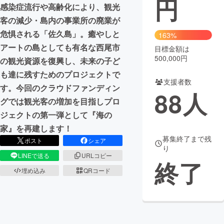
円
感染症流行や高齢化により、観光
まちづくり・地域活性化
客の減少・島内の事業所の廃業が
危惧される「佐久島」。癒やしと
163%
アートの島としても有名な西尾市
目標金額は
CAMPFIRE for Social Good
CAMPFIRE Creation
500,000円
の観光資源を復興し、未来の子ど
CAMPFIREふるさと納税
machi-ya
コミュニティ
も達に残すためのプロジェクトで
支援者数
す。今回のクラウドファンディン
88
人
グでは観光客の増加を目指しプロ
ジェクトの第一弾として『海の
家』を再建します！
募集終了まで残
ポスト
シェア
り
LINEで送る
URLコピー
終了
埋め込み
QRコード