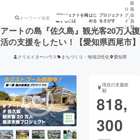
新
ロ
規
グ
会
プロジェクトを掲
はじ
プロジェクト
/
載するには
める
をさがす
イ
員
ン
登
アートの島『佐久島』観光客20万人復
録
活の支援をしたい！【愛知県西尾市】
人気のプロ
注目のリ
注目の新着プロ
募集終了が近いプ
もうすぐ公開
クリエイターハウス
まちづくり・地域活性化
愛知県
ジェクト
ターン
ジェクト
ロジェクト
されます
アート・写真
音楽
現在の支援総
額
818,
テクノロジー・ガジェット
ゲーム・サ
300
映像・映画
書籍・雑誌
ビジネス・起業
チャレンジ