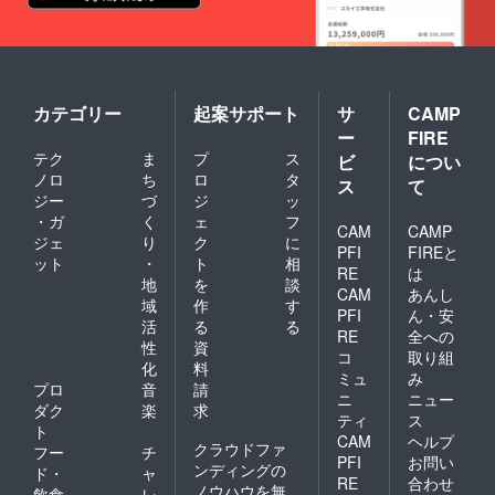
カテゴリー
起案サポート
サ
CAMP
ー
FIRE
テク
ま
プ
ス
ビ
につい
ノロ
ち
ロ
タ
ス
て
ジー
づ
ジ
ッ
・ガ
く
ェ
フ
CAM
CAMP
ジェ
り
ク
に
PFI
FIREと
ット
・
ト
相
RE
は
地
を
談
CAM
あんし
域
作
す
PFI
ん・安
活
る
る
RE
全への
性
資
コ
取り組
化
料
ミュ
み
プロ
音
請
ニ
ニュー
ダク
楽
求
ティ
ス
ト
CAM
ヘルプ
クラウドファ
フー
チ
PFI
お問い
ンディングの
ド・
ャ
RE
合わせ
ノウハウを無
飲食
レ