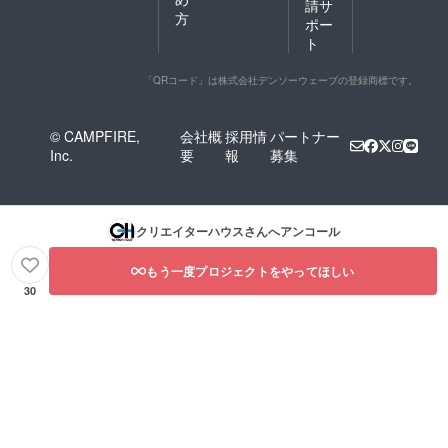
請サ
方
ポー
ト
「QRコード」は株式会社デンソーウェーブの登録商標です。
© CAMPFIRE,
会社概
採用情
パートナー
Inc.
要
報
募集
クリエイターハウス
さんへアンコール
もう一度プロジェクトをやってほしい
30