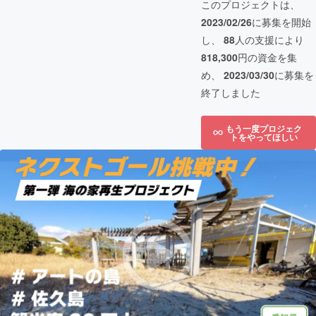
このプロジェクトは、
2023/02/26
に募集を開始
し、
88
人の支援により
818,300
円の資金を集
め、
2023/03/30
に募集を
終了しました
もう一度プロジェク
トをやってほしい