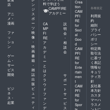
Crea
料で学ぼう
店
ン
tion
各種規定
CAMPFIRE
ジ
CAM
アカデミー
アニ
ス
利用規
PFI
メ・
ポ
約
RE
漫画
ー
CA
説
細則
for
ツ
MP
明
プライ
Soci
ファ
映
FI
会
バシー
al
ッ
像
RE
・
ポリ
Goo
ショ
・
ア
相
シー
d
ン
映
カ
談
特定商
CAM
画
デ
会
取引法
PFI
ゲー
書
ミ
に基づ
RE
ム・
籍
ー
く表記
for
サー
・
と
情報セ
Ente
ビス
雑
は
キュリ
rtain
開発
誌
ク
サ
ティ方
men
出
ラ
ポ
針
t
版
ウ
ー
反社基
CAM
ビジ
ビ
ド
ト
本方針
PFI
ネ
ュ
フ
サ
カスタ
RE
ス・
ー
ァ
ー
マーハ
for
起業
テ
ン
ビ
ラスメ
Spor
ィ
デ
ス
ントに
ts