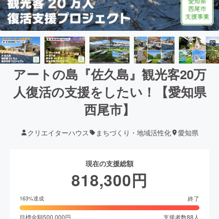
アートの島『佐久島』観光客20万
人復活の支援をしたい！【愛知県
西尾市】
クリエイターハウス
まちづくり・地域活性化
愛知県
現在の支援総額
818,300
円
終了
163
%達成
目標金額
500,000
円
支援者数
88
人