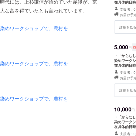
時代には、上杉謙信が治めていた越後が、京
在具体的日時
日町市を予定
支援者：0
大な富を得ていたとも言われています。
費・宿泊費等
お届け予
は無料でご参
種類（サンク
詳細を見
5,000
円
・「からむし
染めワークシ
在具体的日時
日町市を予定
支援者：0
費・宿泊費等
お届け予
は無料でご参
種類（サンク
うちわ」
詳細を見
10,000
円
・「からむし
染めワークシ
在具体的日時
日町市を予定
支援者：0