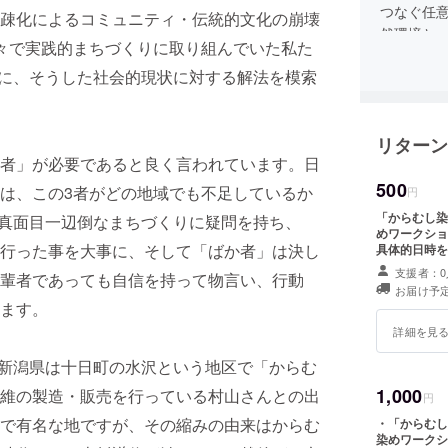
つなぐ任
疎化によるコミュニティ・伝統的文化の崩壊
然環境と
々で実践的まちづくりに取り組んでいた私た
づくりを
機に、そうした社会的現状に対する解法を模索
リターン
者」が必要であると良く言われています。日
500
は、この3者がどの地域でも不足しているか
円
「からむし染
た真面目一辺倒なまちづくりに疑問を持ち、
めワークショ
行った事を大事に、そして「ばか者」は決し
具体的日時を
町市を予定し
支援者：0
輩者であっても自信を持って物言い、行動
宿泊費等は各
お届け予
料でご参加い
ます。
詳細を見
、新潟県は十日町の水沢という地区で「からむ
1,000
維の製造・販売を行っている村山さんとの出
円
で有名な地ですが、その縮みの由来はからむ
・「からむし
染めワークシ