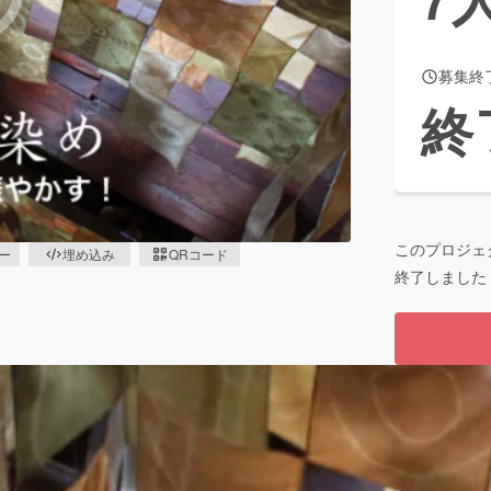
募集終
CAMPFIRE for Social Good
CAMPFIRE Creation
終
CAMPFIREふるさと納税
machi-ya
コミュニティ
このプロジェ
ピー
埋め込み
QRコード
終了しました