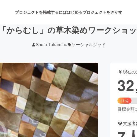
プロジェクトを掲載するには
はじめる
プロジェクトをさがす
「からむし」の草木染めワークショ
Shota Takamine
ソーシャルグッド
注目のリターン
注目の新着プロジェクト
募集終了が近いプロジェクト
も
現在の
音楽
舞台・パフォーマンス
32
ゲーム・サービス開発
フード・飲食店
11%
書籍・雑誌出版
アニメ・漫画
目標金額は2
支援者
チャレンジ
ビューティー・ヘルスケ
7