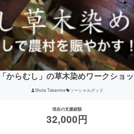
「からむし」の草木染めワークショ
Shota Takamine
ソーシャルグッド
現在の支援総額
32,000
円