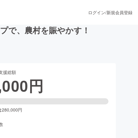
ログイン
/
新規会員登録
ップで、農村を賑やかす！
うすぐ公開されます
支援総額
プロダクト
,000
円
ファッション
スポーツ
80,000円
数
ア
ソーシャルグッド
人