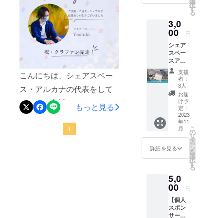
選
択
ただい
す
に食われたデッキ板・土台
すので、到着までお待ちく
る
た方へ
3,0
感謝の
の石も撤去しました。
ださい。入口の修繕も今月
メール
00
円
実施しますので、改めて進
を差し
シェア
上げま
捗を報告いたします。
スペー
す。
スアル
カナよ
支援
こんにちは、シェアスペー
りお礼
者：
状・ス
3人
ス・アルカナの代表をして
テッ
お届
カーを
おります良城です。この度
け予
もっと見る
お届け
定：
は、私どもの活動にご賛
いたし
2023
年11
ます。
こ
同、ご支援いただき、本当
月
1
※普通郵
の
リ
便での
タ
にありがとうございまし
ー
お届け
ン
詳細を見る
を
になり
選
た。そして、遅くなりまし
択
ます。
す
る
たが、一人一人へリターン
5,0
のお礼メールを送らせてい
00
円
ただきました。もしも、支
【個人
スポン
援したにも関わらずお礼
サー】