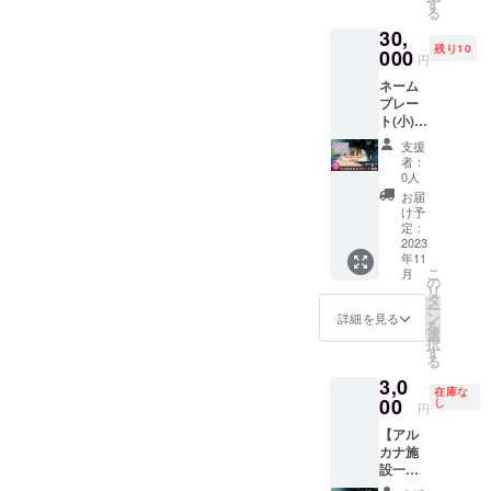
内にあ
なたの
す
e/ ※土日
※このリ
る
る特設
企業名
祝日の
ターン
30,
ページ
をPRで
ご利用
は、共
残り10
にて、
000
きま
です。
有ス
円
企業ス
す。
※ご利用
ペース
ネーム
ポン
https://
の際に
の利用
プレー
サーと
arcana-
は公式
権利で
ト(小)
して企
co.spac
ライン
あり、
改修し
業名、
e/ ※掲載
より事
不動産
支援
た入り
企業の
内容は
前のご
者：
取引で
口に設
ホーム
メー
0人
予約を
はあり
置
ページ
ル・公
お願い
お届
ませ
60mm×
のバ
式ライ
け予
いたし
ん。
15mm
ナー・
定：
ンにて
ます。
のあな
2023
リンク
打合せ
※有効期
年11
たの名
を掲載
させて
限は
こ
月
前を彫
させて
の
いただ
2023年
リ
刻した
いただ
タ
きま
10月か
ー
オリジ
きま
ン
す。 ※
詳細を見る
ら1年間
を
ナル
す。 あ
選
ネット
です。
択
ネーム
なたの
す
ワーク
※このリ
る
プレー
企業名
販売や
ターン
3,0
トを改
をPRで
企業イ
は、共
在庫な
修した
00
きま
し
メージ
有ス
円
アルカ
す。
が相違
ペース
【アル
ナ施設
https://
する場
の利用
カナ施
入り口
arcana-
合等、
権利で
設一棟
に掲示
co.spac
掲載を
あり、
を貸切
しま