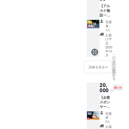
まで通
地 《設
【アル
常8,000
備詳
カナ施
円） ・
細》
設一棟
イベン
ホーム
を貸切
トを開
ページ
支援
（終
きたい
よりご
者：
日！）
・仲間
確認く
1人
】 朝6
だけで
ださ
お届
時から
楽しみ
い。
け予
24時ま
たい ・
定：
https://
で、最
2023
作品を
arcana-
年10
大18時
観ても
co.spac
こ
月
間 通常
らいた
の
e/ ※平日
リ
10,000
い 使い
タ
限定の
ー
円のと
方はあ
ン
ご利用
詳細を見る
を
ころ、
なた次
選
です。
択
5,000円
第で
す
※ご利用
る
お得で
す！
の際に
20,
す。
《施設
は公式
残り5
（今月
000
所在
ライン
円
まで通
地》 沖
より事
【企業
常8,000
縄県西
前のご
スポン
円） ・
原町我
予約を
サー】
イベン
謝142番
お願い
「シェ
トを開
地 《設
いたし
支援
アス
きたい
備詳
ます。
者：
ペー
・仲間
細》
0人
※有効期
ス・ア
だけで
ホーム
限は
お届