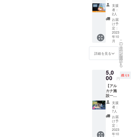
「シェ
メールが届いていない方が
支援
アス
者：
いらっしゃいましたら、お
ペー
2人
ス・ア
お届
知らせください。迷惑メー
ルカ
け予
ナ」の
定：
ルフォルダに入っている可
個人ス
2023
年10
ポン
能性もありますので、ご確
こ
月
サーに
の
リ
認いただけると幸いです。
なれる
タ
ー
権利で
ン
詳細を見る
迷惑メールフォルダにも
を
す。 HP
選
択
内にあ
す
入っていない場合は、
る
る特設
5,0
ページ
「arcana.space@gmail.com
残り3
にて、
00
円
」までご連絡ください。商
この度
【アル
の支援
品発送が含まれるその他の
カナ施
者とし
設一棟
てお名
リターンについては、11月
を貸切
前を掲
支援
（終
載させ
中に発送予定です。今後は
者：
日！）
ていた
7人
SNSで活動を報告させてい
】 朝6
だきま
お届
時から
す。 あ
け予
ただきますので、引き続き
24時ま
なたの
定：
で、最
2023
お名前
修繕完了まで、見守ってい
年10
大18時
をPRで