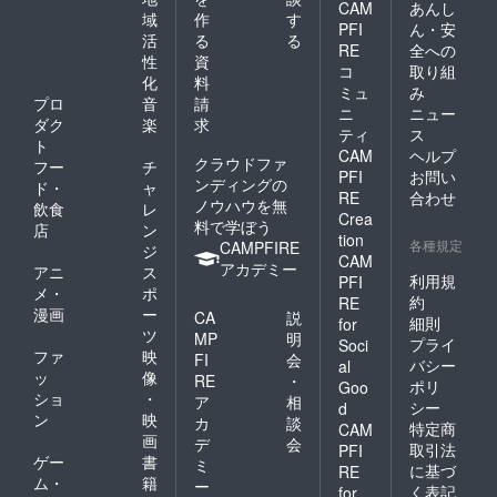
CAM
あんし
域
作
す
PFI
ん・安
活
る
る
RE
全への
性
資
コ
取り組
化
料
ミュ
み
プロ
音
請
ニ
ニュー
ダク
楽
求
ティ
ス
ト
CAM
ヘルプ
クラウドファ
フー
チ
PFI
お問い
ンディングの
ド・
ャ
RE
合わせ
ノウハウを無
飲食
レ
Crea
料で学ぼう
店
ン
tion
各種規定
CAMPFIRE
ジ
CAM
アカデミー
アニ
ス
利用規
PFI
メ・
ポ
約
RE
漫画
ー
CA
説
細則
for
ツ
MP
明
プライ
Soci
ファ
映
FI
会
バシー
al
ッ
像
RE
・
ポリ
Goo
ショ
・
ア
相
シー
d
ン
映
カ
談
特定商
CAM
画
デ
会
取引法
PFI
ゲー
書
ミ
に基づ
RE
ム・
籍
ー
く表記
for