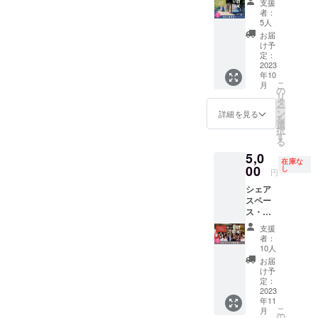
e/ ※掲載
お断り
不動産
支援
（終
す。 ※
内容は
させて
者：
取引で
日！）
支援
メー
5人
いただ
はあり
】 朝6
時、必
ル・公
く場合
お届
ませ
時から
ず備考
式ライ
け予
があり
ん。
24時ま
欄に記
定：
ンにて
ます。
で、最
2023
載を希
打合せ
お断り
年10
大18時
望され
させて
させて
こ
月
間 通常
るお名
の
いただ
いただ
リ
8,000円
前をご
タ
きま
いた場
ー
のとこ
記入く
ン
す。 ※
詳細を見る
合にお
を
ろ、
ださ
選
ネット
いても
択
5,000円
い。
す
ワーク
返金は
る
お得で
販売や
いたし
5,0
す。 ・
企業イ
かねま
在庫な
イベン
00
し
メージ
す。 ※
円
トを開
が相違
掲載期
シェア
きたい
する場
間は
スペー
・仲間
合等、
2023年
ス・ア
だけで
掲載を
10月か
ルカナ
楽しみ
お断り
ら1年間
支援
オー
たい ・
させて
者：
です。
ナー
作品を
10人
いただ
yoshiki
観ても
く場合
お届
とのオ
らいた
け予
があり
ンライ
い 使い
定：
ます。
ン飲み
2023
方はあ
お断り
年11
会
なた次
させて
こ
月
11/23（
第で
の