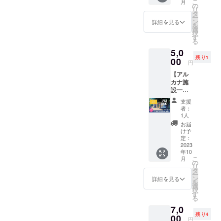
こ
月
間 通常
きま
の
ただけると嬉しいです。
リ
8,000円
す。
タ
ー
のとこ
https://
ン
詳細を見る
を
ろ、
arcana-
選
択
3,000円
co.spac
す
る
お得で
e/ ※掲載
5,0
す。 ・
するお
残り1
イベン
00
名前を
円
トを開
備考欄
【アル
きたい
にご記
カナ施
・仲間
入くだ
設一棟
だけで
さい。
を貸切
楽しみ
※ニック
支援
（終
たい ・
ネーム
者：
日！）
作品を
でのご
1人
】 朝6
観ても
参加も
お届
時から
らいた
できま
け予
24時ま
い 使い
定：
す。 ※
で、最
2023
方はあ
掲載期
年10
大18時
なた次
間は
こ
月
間 通常
第で
の
2023年
リ
10,000
す！
タ
10月か
ー
円のと
《施設
ン
ら1年間
詳細を見る
を
ころ、
所在
選
です。
択
5,000円
地》 沖
す
る
お得で
縄県西
7,0
す。
原町我
残り4
（今月
00
謝142番
円