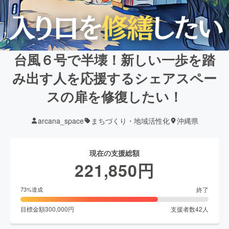
台風６号で半壊！新しい一歩を踏
み出す人を応援するシェアスペー
スの扉を修復したい！
arcana_space
まちづくり・地域活性化
沖縄県
現在の支援総額
221,850
円
終了
73
%達成
目標金額
300,000
円
支援者数
42
人