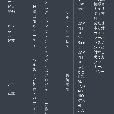
サー
・
と
情報セ
Ente
ビス
雑
は
キュリ
rtain
開発
誌
ク
サ
ティ方
men
出
ラ
ポ
針
t
版
ウ
ー
反社基
CAM
ビジ
ビ
ド
ト
本方針
PFI
ネ
ュ
フ
サ
カスタ
RE
ス・
ー
ァ
ー
マーハ
for
起業
テ
ン
ビ
ラスメ
Spor
ィ
デ
ス
ントに
ts
ー
ィ
対する
CAM
・
ン
考え方
PFI
ヘ
グ
クッ
RE
ル
と
キーポ
ふる
ス
は
リシー
さと
ケ
プ
実
納税
ア
ロ
施
AD
アー
舞
ジ
事
FOR
ト・
台
ェ
例
ALL
写真
・
ク
HIO
パ
ト
KOS
フ
の
HI
ォ
作
JFA
ー
り