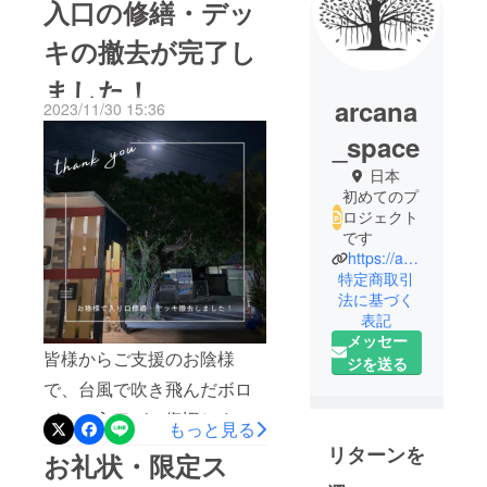
入口の修繕・デッ
キの撤去が完了し
ました！
arcana
2023/11/30 15:36
_space
日本
初めてのプ
ロジェクト
です
https://arcana-co.space/
特定商取引
法に基づく
表記
メッセー
皆様からご支援のお陰様
ジを送る
で、台風で吹き飛んだボロ
ボロの入口が、復旧しまし
もっと見る
た！本当にありがとうござ
リターンを
お礼状・限定ス
いました。来年1月には3周