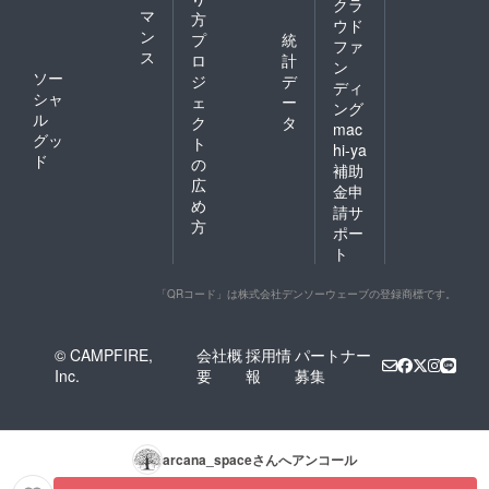
クラ
マ
方
ウド
ン
プ
統
ファ
ス
ロ
計
ン
ソー
ジ
デ
ディ
シャ
ェ
ー
ング
ル
ク
タ
mac
グッ
ト
hi-ya
ド
の
補助
広
金申
め
請サ
方
ポー
ト
「QRコード」は株式会社デンソーウェーブの登録商標です。
© CAMPFIRE,
会社概
採用情
パートナー
Inc.
要
報
募集
arcana_space
さんへアンコール