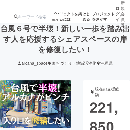
新
ロ
規
グ
会
プロジェクトを掲
はじ
プロジェクト
/
載するには
める
をさがす
イ
員
ン
登
台風６号で半壊！新しい一歩を踏み出
録
す人を応援するシェアスペースの扉
を修復したい！
人気のプロ
注目のリ
注目の新着プロ
募集終了が近いプ
もうすぐ公開
ジェクト
ターン
ジェクト
ロジェクト
されます
arcana_space
まちづくり・地域活性化
沖縄県
アート・写真
音楽
現在の支援総
テクノロジー・ガジェット
ゲーム・サ
額
221,
映像・映画
書籍・雑誌
850
ビジネス・起業
チャレンジ