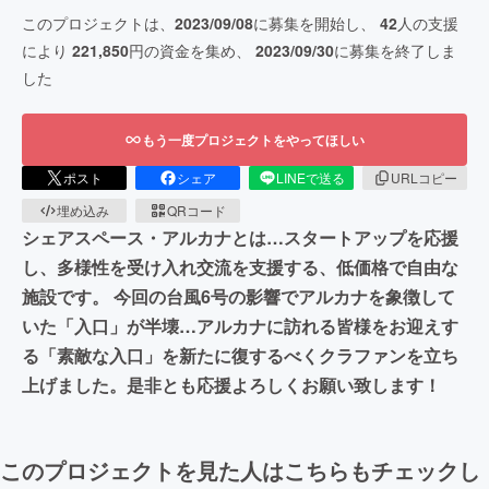
このプロジェクトは、
2023/09/08
に募集を開始し、
42
人の支援
により
221,850
円の資金を集め、
2023/09/30
に募集を終了しま
した
もう一度プロジェクトをやってほしい
ポスト
シェア
LINEで送る
URLコピー
埋め込み
QRコード
シェアスペース・アルカナとは…スタートアップを応援
し、多様性を受け入れ交流を支援する、低価格で自由な
施設です。 今回の台風6号の影響でアルカナを象徴して
いた「入口」が半壊…アルカナに訪れる皆様をお迎えす
る「素敵な入口」を新たに復するべくクラファンを立ち
上げました。是非とも応援よろしくお願い致します！
このプロジェクトを見た人はこちらもチェックし