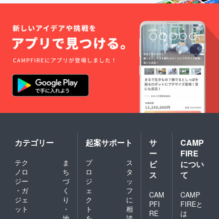
カテゴリー
起案サポート
サ
CAMP
ー
FIRE
テク
ま
プ
ス
ビ
につい
ノロ
ち
ロ
タ
ス
て
ジー
づ
ジ
ッ
・ガ
く
ェ
フ
CAM
CAMP
ジェ
り
ク
に
PFI
FIREと
ット
・
ト
相
RE
は
地
を
談