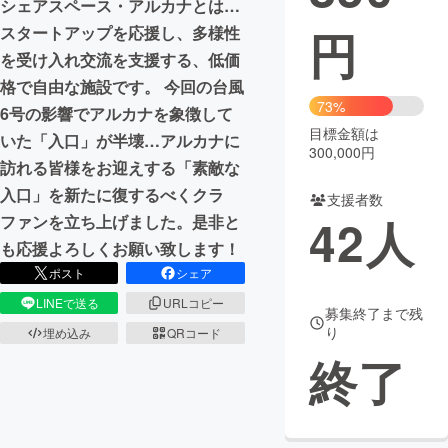
シェアスペース・アルカナとは…
円
スタートアップを応援し、多様性
まちづくり・地域活性化
を受け入れ交流を支援する、低価
格で自由な施設です。 今回の台風
CAMPFIRE for Social Good
CAMPFIRE Creation
73%
6号の影響でアルカナを象徴して
CAMPFIREふるさと納税
machi-ya
コミュニティ
目標金額は
いた「入口」が半壊…アルカナに
300,000円
訪れる皆様をお迎えする「素敵な
入口」を新たに復するべくクラ
支援者数
42
人
ファンを立ち上げました。是非と
も応援よろしくお願い致します！
ポスト
シェア
LINEで送る
URLコピー
募集終了まで残
り
埋め込み
QRコード
終了