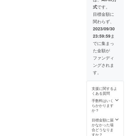
ナ施設
の上参
前のご
式
です。
入り口
加して
予約を
に掲示
くださ
お願い
目標金額に
しま
い。お
いたし
関わらず、
す。 ※
酒が苦
ます。
支援
手な方
※有効期
2023/09/30
時、必
は、お
限は
23:59:59
ま
ず備考
酒なし
2023年
欄に記
での参
10月か
でに集まっ
載を希
加もOK
ら1年間
た金額が
望され
です。
です。
るお名
※このリ
ファンディ
前をご
ターン
ングされま
記入く
は、共
ださ
有ス
す。
い。
ペース
の利用
権利で
支援に関するよ
あり、
くある質問
不動産
手数料はいく
取引で
らかかります
はあり
か？
ませ
ん。
目標金額に届
かなかった場
合どうなりま
すか？