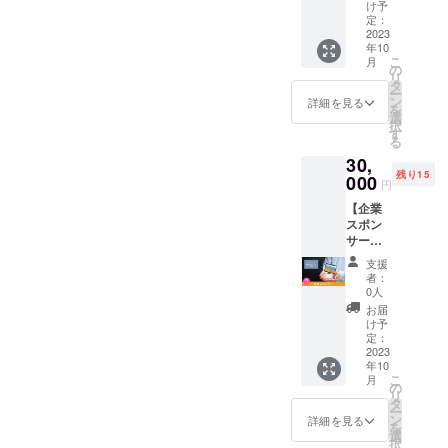
ルカ
楽しみ
ページ
け予
2023年
ナ」の
たい ・
定：
よりご
10月か
企業ス
2023
作品を
確認く
ら1年間
年10
ポン
観ても
ださ
です。
こ
月
サーに
らいた
の
い。
※このリ
リ
なれる
い 使い
タ
https://
ターン
ー
権利で
方はあ
ン
arcana-
詳細を見る
は、共
を
す。 HP
なた次
選
co.spac
有ス
択
内にあ
第で
す
e/ ※土日
ペース
る
る特設
す！
祝日の
の利用
30,
ページ
《施設
ご利用
権利で
残り15
にて、
000
所在
です。
あり、
円
企業ス
地》 沖
※ご利用
不動産
【企業
ポン
縄県西
の際に
取引で
スポン
サーと
原町我
は公式
はあり
サー】
して企
謝142番
ライン
ませ
「シェ
業名、
地 《設
より事
ん。
支援
アス
企業の
備詳
前のご
者：
ペー
ホーム
細》
0人
予約を
ス・ア
ページ
ホーム
お願い
お届
ルカ
のバ
ページ
け予
いたし
ナ」の
ナー・
定：
よりご
ます。
企業ス
2023
リンク
確認く
※有効期
年10
ポン
を掲載
ださ
限は
こ
月
サーに
させて
の
い。
2023年
リ
なれる
いただ
タ
https://
10月か
ー
権利で
きま
ン
arcana-
詳細を見る
ら1年間
を
す。 HP
す。 あ
選
co.spac
です。
択