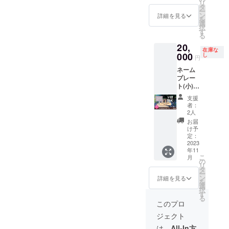
いただ
リ
木）
す！
タ
いた場
ー
20:00〜
《施設
ン
詳細を見る
合にお
を
（目安2
所在
選
いても
択
時間程
地》 沖
す
返金は
る
度） ・
縄県西
いたし
20,
アルカ
原町我
かねま
在庫な
ナオー
000
謝142番
し
す。 ※
円
ナー
地 《設
掲載期
ネーム
yoshiki
備詳
間は
プレー
とのオ
細》
2023年
ト(小)
ンライ
ホーム
10月か
改修し
ン飲み
ページ
ら1年間
支援
た入り
会への
よりご
者：
です。
口に設
参加の
確認く
2人
置
権利で
ださ
お届
60mm×
す。 ・
い。
け予
15mm
zoomで
定：
https://
のあな
2023
のオン
arcana-
年11
たの名
ライン
co.spac
こ
月
前を彫
飲み会
の
e/ ※平日
リ
刻した
になり
タ
限定の
ー
オリジ
ます。
ン
ご利用
詳細を見る
を
ナル
・各
選
です。
択
ネーム
自、ド
す
※ご利用
る
プレー
リン
の際に
このプロ
トを改
ク・お
は公式
ジェクト
修した
つまみ
ライン
アルカ
を持参
より事
は、
All-In方