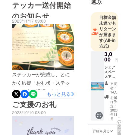
選ぶ
テッカー送付開始
年を迎えます。どうぞこれ
のお知らせ
からも一緒に、アルカナを
目標金額
2023/11/17 09:00
作っていただけたら、また
未達でも
リターン
応援いただけたら嬉しいで
が届きま
す。入口解体の様子シロア
す
(All-in
方式)
リに食われている古い板を
3,0
剥がし、シロアリに強い杉
00
円
板に張り替えました。入口
シェア
スペー
に板を貼り付ける様子購入
ステッカーが完成し、とに
スアル
カナ代
した杉板を設置していく様
かく応援「お礼状・ステッ
支援
表より
者：
子です。最後は暗くなりま
カー」をご選択いただいた
感謝の
14人
もっと見る
メール
お届
したがペンキを塗り完成で
方に向けて、郵送が始まり
をお届
ご支援のお礼
け予
けいた
定：
す！リターンで、プレート
ました！ステッカーは、今
しま
2023
2023/10/10 08:00
年11
す。 代
での支援をしていただいた
回のクラウドファンディン
こ
月
表がお
の
リ
方のプレートを設置しまし
グでの【限定】となりま
一人お
タ
ー
一人ご
ン
詳細を見る
た^^デッキの撤去シロアリ
す。順番に送付しておりま
を
支援い