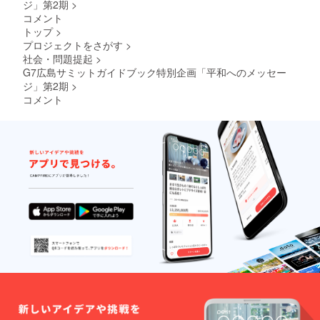
ジ」第2期
>
や、著
コメント
作権を
トップ
>
侵害す
るも
プロジェクトをさがす
>
の、虚
社会・問題提起
>
偽の内
G7広島サミットガイドブック特別企画「平和へのメッセー
容な
ジ」第2期
>
ど、当
コメント
実行委
員会が
不適当
とみな
した内
容は、
お断り
する場
合がご
ざいま
す。