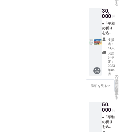
前、出
考欄に
す
る
身（英
記入し
30,
訳付
てくだ
き）を
000
さい。
円
掲載。
※掲載す
●「平和
●G7広
るお名
の祈り
島サ
前は本
を込め
ミット
名に限
たメッ
ガイド
りま
支援
セー
ブック
す。
者：
ジ」企
（164頁
14人
画頁
予定）1
お届
に、平
冊にお
け予
和の
礼状を
定：
メッ
2023
添えて
年04
セージ
お届け
こ
月
（30文
いたし
の
リ
字ま
ます。
タ
ー
で）、
※掲載す
ン
詳細を見る
を
お名
る平和
選
択
前、出
のメッ
す
る
身（英
セージ
50,
訳付
（30文
き）を
000
字ま
円
掲載。
で）、
●「平和
●G7広
お名
の祈り
島サ
前、フ
を込め
ミット
リガ
たメッ
ガイド