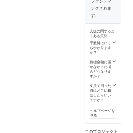
の、虚
ファンディ
しま
す。 ※
偽の内
ングされま
す。 ●
掲載す
容な
ガイド
る平和
ど、当
す。
ブック
のメッ
実行委
に掲載
セージ
員会が
する飲
（30文
不適当
支援に関するよ
食店
字ま
とみな
くある質問
（約50
で）、
した内
店）で
お名
手数料はいく
容は、
使える
前、フ
らかかります
お断り
プレミ
リガ
か？
する場
アム商
ナ、出
合がご
品券
身（都
目標金額に届
ざいま
30,000
道府
かなかった場
す。
円分
県）
合どうなりま
（2023
は、備
すか？
年9月末
考欄に
まで有
記入し
支援で困った
効）を
てくだ
時はどこに相
ご提供
さい。
談したらいい
しま
※掲載す
ですか？
す。 ※
るお名
掲載す
前は本
ヘルプページを
る平和
名に限
見る
のメッ
りま
セージ
す。 ※
（30文
メッ
このプロジェクト
字ま
セージ