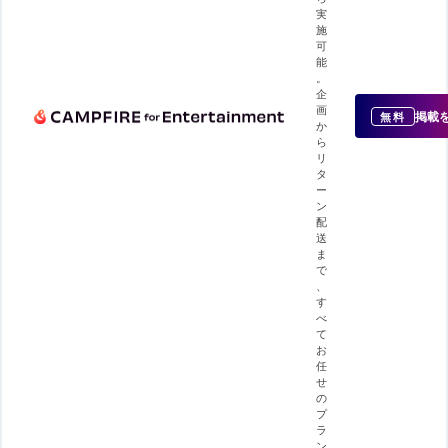
実
施
可
能
。
企
画
掲載
無料
か
ら
リ
タ
ー
ン
配
送
ま
で
、
す
べ
て
お
任
せ
の
プ
ラ
ン