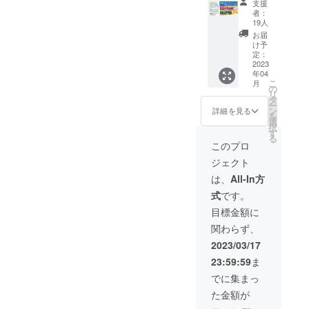
ナ、出
支援
セー
ブック
身（都
者：
ジ」企
（164頁
道府
19人
画頁
予定）5
県）
お届
に、平
冊にお
は、備
け予
和の
礼状を
定：
考欄に
メッ
2023
添えて
記入し
年04
セージ
お届け
てくだ
こ
月
（30文
いたし
の
さい。
リ
字ま
ます。
タ
※掲載す
ー
で）、
●ガイド
ン
るお名
詳細を見る
を
お名
ブック
選
前は本
択
前、出
に掲載
す
名に限
る
身（英
する飲
りま
このプロ
訳付
食店
す。 ※
ジェクト
き）を
（約50
メッ
掲載。
店）で
セージ
は、
All-In方
●G7広
使える
内容
式
です。
島サ
プレミ
に、他
ミット
アム商
人、他
目標金額に
ガイド
品券
団体を
関わらず、
ブック
15,000
誹謗中
（150頁
円分
傷する
2023/03/17
予定）
（2023
内容
23:59:59
ま
10冊に
年9月末
や、著
お礼状
まで有
作権を
でに集まっ
を添え
効）を
侵害す
た金額が
てお届
ご提供
るも
けいた
しま