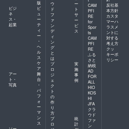
版
ウ
ー
反社基
CAM
ビジ
ビ
ド
ト
本方針
PFI
ネ
ュ
フ
サ
カスタ
RE
ス・
ー
ァ
ー
マーハ
for
起業
テ
ン
ビ
ラスメ
Spor
ィ
デ
ス
ントに
ts
ー
ィ
対する
CAM
・
ン
考え方
PFI
ヘ
グ
クッ
RE
ル
と
キーポ
ふる
ス
は
リシー
さと
ケ
プ
実
納税
ア
ロ
施
AD
アー
舞
ジ
事
FOR
ト・
台
ェ
例
ALL
写真
・
ク
HIO
パ
ト
KOS
フ
の
HI
ォ
作
JFA
ー
り
クラ
マ
方
ウド
ン
プ
統
ファ
ス
ロ
計
ン
ソー