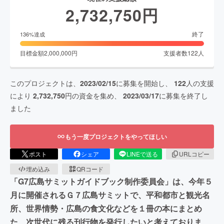
2,732,750
円
終了
136
%達成
目標金額
2,000,000
円
支援者数
122
人
このプロジェクトは、
2023/02/15
に募集を開始し、
122
人の支援
により
2,732,750
円の資金を集め、
2023/03/17
に募集を終了し
ました
もう一度プロジェクトをやってほしい
ポスト
シェア
LINEで送る
URLコピー
埋め込み
QRコード
「G7広島サミットガイドブック制作委員会」は、今年５
月に開催されるＧ７広島サミットで、平和都市と観光名
所、世界情勢・広島の食文化などを１冊の本にまとめ
た、次世代に残る刊行物を発行したいと考えておりま