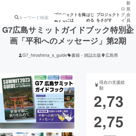
新
ロ
規
グ
会
プロジェクトを掲
はじ
プロジェクト
/
載するには
める
をさがす
イ
員
ン
登
G7広島サミットガイドブック特別企
録
画「平和へのメッセージ」第2期
人気のプロ
注目のリ
注目の新着プロ
募集終了が近いプ
もうすぐ公開
G7_hiroshima_s_guide
書籍・雑誌出版
広島県
ジェクト
ターン
ジェクト
ロジェクト
されます
アート・写真
音楽
現在の支援総
額
2,73
テクノロジー・ガジェット
ゲーム・サ
2,75
映像・映画
書籍・雑誌
ビジネス・起業
チャレンジ