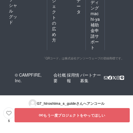
ジ
デ
ディ
シャ
ェ
ー
ング
ル
ク
タ
mac
グッ
ト
hi-ya
ド
の
補助
広
金申
め
請サ
方
ポー
ト
「QRコード」は株式会社デンソーウェーブの登録商標です。
© CAMPFIRE,
会社概
採用情
パートナー
Inc.
要
報
募集
G7_hiroshima_s_guide
さんへアンコール
もう一度プロジェクトをやってほしい
5