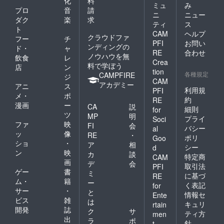
化
料
ミュ
み
プロ
音
請
ニ
ニュー
ダク
楽
求
ティ
ス
ト
CAM
ヘルプ
クラウドファ
フー
チ
PFI
お問い
ンディングの
ド・
ャ
RE
合わせ
ノウハウを無
飲食
レ
Crea
料で学ぼう
店
ン
tion
各種規定
CAMPFIRE
ジ
CAM
アカデミー
アニ
ス
利用規
PFI
メ・
ポ
約
RE
漫画
ー
CA
説
細則
for
ツ
MP
明
プライ
Soci
ファ
映
FI
会
バシー
al
ッ
像
RE
・
ポリ
Goo
ショ
・
ア
相
シー
d
ン
映
カ
談
特定商
CAM
画
デ
会
取引法
PFI
ゲー
書
ミ
に基づ
RE
ム・
籍
ー
く表記
for
サー
・
と
情報セ
Ente
ビス
雑
は
キュリ
rtain
開発
誌
ク
サ
ティ方
men
出
ラ
ポ
針
t