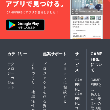
カテゴリー
起案サポート
サ
CAMP
ー
FIRE
テク
ま
プ
ス
ビ
につい
ノロ
ち
ロ
タ
ス
て
ジー
づ
ジ
ッ
・ガ
く
ェ
フ
CAM
CAMP
ジェ
り
ク
に
PFI
FIREと
ット
・
ト
相
RE
は
地
を
談
CAM
あんし
域
作
す
PFI
ん・安
活
る
る
RE
全への
性
資
コ
取り組