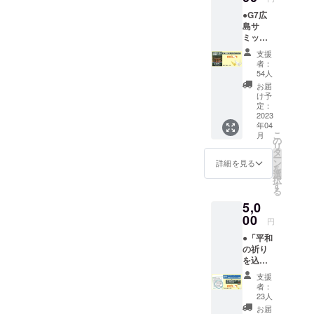
●G7広
島サ
ミット
ガイド
支援
ブック
者：
（164頁
54人
予定）1
お届
冊にお
け予
礼状を
定：
添えて
2023
年04
お届け
こ
月
いたし
の
リ
ます。
タ
ー
ン
詳細を見る
を
選
択
す
る
5,0
00
円
●「平和
の祈り
を込め
たメッ
支援
セー
者：
ジ」企
23人
画頁に
お届