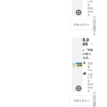
お名
け予
前、出
定：
身を掲
2023
年04
載（英
こ
月
訳付
の
リ
き）。
タ
ー
●G7広
ン
詳細を見る
を
島サ
選
択
ミット
す
る
ガイド
8,0
ブック
（164頁
00
円
予定）1
●「平和
冊にお
の祈り
礼状を
を込め
添えて
たメッ
お届け
支援
セー
いたし
者：
ジ」企
ます。
12人
画頁
※掲載す
お届
に、平
るお名
け予
和の
前、フ
定：
メッ
2023
リガ
年04
セージ
ナ、出
こ
月
（30文
身（都
の
リ
字ま
道府
タ
ー
で）、
県）
ン
詳細を見る
を
お名
は、備
選
択