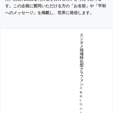
す。この企画に賛同いただける方の「お名前」や「平和
へのメッセージ」を掲載し、世界に発信します。
エ
ン
タ
メ
領
域
特
化
型
ク
ラ
フ
ァ
ン
手
数
料
0
円
か
ら