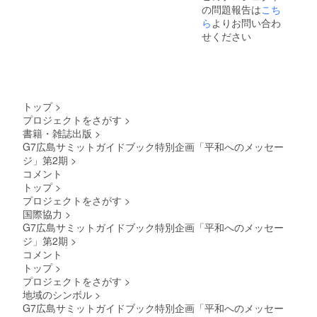
の問題報告は
こち
で）、
内容
お名
ら
よりお問い合わ
に、他
前、フ
人、他
せください
リガ
団体を
ナ、出
誹謗中
身（都
傷する
道府
内容
県）
や、著
は、備
作権を
トップ
>
考欄に
侵害す
プロジェクトをさがす
>
記入し
るも
書籍・雑誌出版
>
てくだ
の、虚
さい。
G7広島サミットガイドブック特別企画「平和へのメッセー
偽の内
※掲載す
容な
ジ」第2期
>
るお名
ど、当
コメント
前は本
実行委
トップ
>
名に限
員会が
プロジェクトをさがす
>
りま
不適当
国際協力
>
す。 ※
とみな
メッ
した内
G7広島サミットガイドブック特別企画「平和へのメッセー
セージ
容は、
ジ」第2期
>
内容
お断り
コメント
に、他
する場
トップ
>
人、他
合がご
プロジェクトをさがす
>
団体を
ざいま
誹謗中
地域のシンボル
>
す。
傷する
G7広島サミットガイドブック特別企画「平和へのメッセー
内容