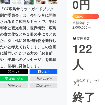
0
円
「G7広島サミットガイドブック
まちづくり・地域活性化
制作委員会」は、今年５月に開催
136%
されるＧ７広島サミットで、平和
目標金額は
CAMPFIRE for Social Good
CAMPFIRE Creation
2,000,000円
都市と観光名所、世界情勢・広島
CAMPFIREふるさと納税
machi-ya
コミュニティ
の食文化などを１冊の本にまとめ
支援者数
た、次世代に残る刊行物を発行し
122
たいと考えております。この企画
に賛同いただける方の「お名前」
人
や「平和へのメッセージ」を掲載
し、世界に発信します。
ポスト
シェア
LINEで送る
URLコピー
募集終了まで残
り
埋め込み
QRコード
終了