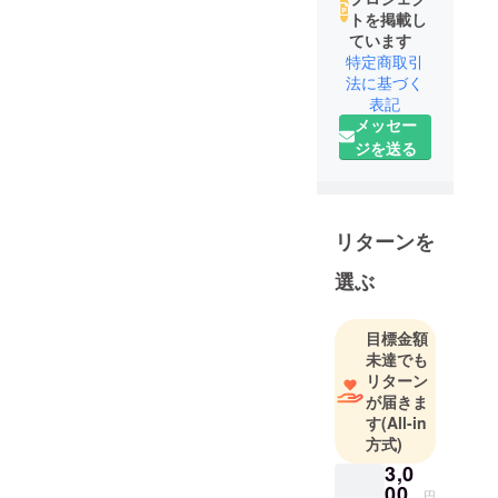
トを掲載し
ています
特定商取引
法に基づく
表記
メッセー
ジを送る
リターンを
選ぶ
目標金額
未達でも
リターン
が届きま
す
(All-in
方式)
3,0
00
円