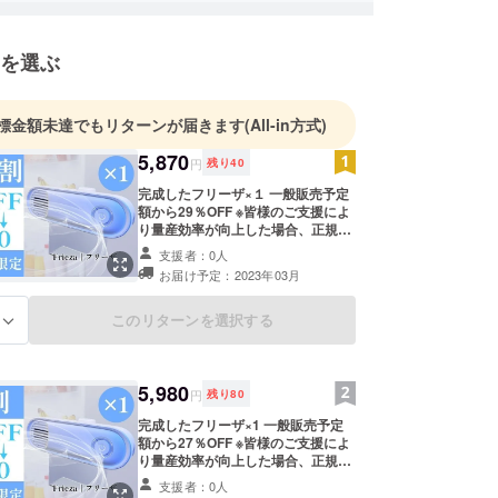
ク(現役フィットネス競技選手在籍)
数々の国内アニメ挿入歌担当者)
を選ぶ
な業務を行っております。
豊かな生活のお役に立てるよう、日々努力してまい
標金額未達でもリターンが届きます
(All-in方式)
5,870
円
残り
40
完成したフリーザ×１ 一般販売予定
額から29％OFF ※皆様のご支援によ
り量産効率が向上した場合、正規販
売価格が販売予定価格より下がる可
支援者：0人
能性もございます。 ※デザイン・仕
お届け予定：2023年03月
様は変更になる可能性もございま
す。ご了承ください。 ※ご注文状
況、使用部材の供給状況、製造工程
このリターンを選択する
る
上の都合等により出荷時期が遅れる
場合があります。
5,980
円
残り
80
完成したフリーザ×1 一般販売予定
額から27％OFF ※皆様のご支援によ
り量産効率が向上した場合、正規販
売価格が販売予定価格より下がる可
支援者：0人
能性もございます。 ※デザイン・仕