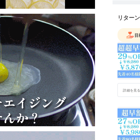
ボディメイ
楽曲製作(
リターン
など様々
お客様の
ります。
目
詳細を見