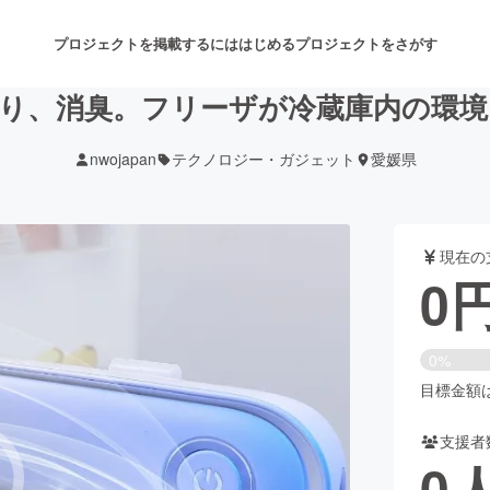
プロジェクトを掲載するには
はじめる
プロジェクトをさがす
香り、消臭。フリーザが冷蔵庫内の環境
nwojapan
テクノロジー・ガジェット
愛媛県
注目のリターン
注目の新着プロジェクト
募集終了が近いプロジェクト
も
現在の
音楽
舞台・パフォーマンス
0
ゲーム・サービス開発
フード・飲食店
0%
書籍・雑誌出版
アニメ・漫画
目標金額は1
支援者
チャレンジ
ビューティー・ヘルスケ
0