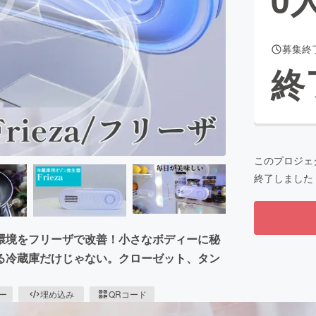
募集終
CAMPFIRE for Social Good
CAMPFIRE Creation
終
CAMPFIREふるさと納税
machi-ya
コミュニティ
このプロジェ
終了しました
環境をフリーザで改善！小さなボディーに秘
る冷蔵庫だけじゃない。クローゼット、タン
ピー
埋め込み
QRコード