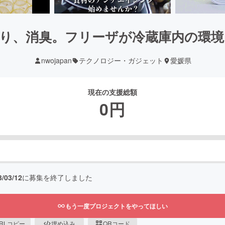
香り、消臭。フリーザが冷蔵庫内の環境
nwojapan
テクノロジー・ガジェット
愛媛県
現在の支援総額
0
円
3/03/12
に募集を終了しました
もう一度プロジェクトをやってほしい
RLコピー
埋め込み
QRコード