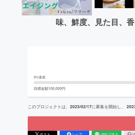
味、鮮度、見た目、
0
%達成
目標金額
100,000
円
このプロジェクトは、
2023/02/17
に募集を開始し、
202
ポスト
シェア
LINEで送る
U