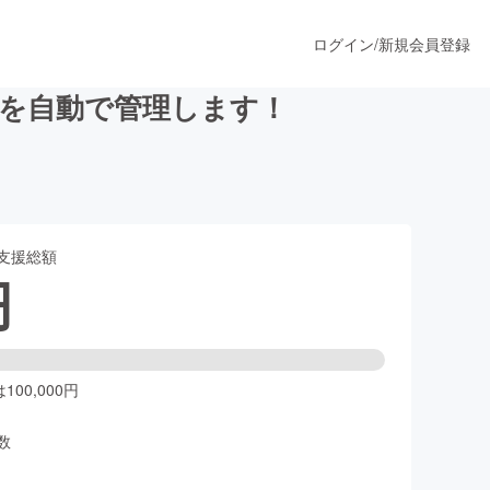
ログイン
/
新規会員登録
を自動で管理します！
うすぐ公開されます
支援総額
プロダクト
円
ファッション
スポーツ
00,000円
数
ア
ソーシャルグッド
人