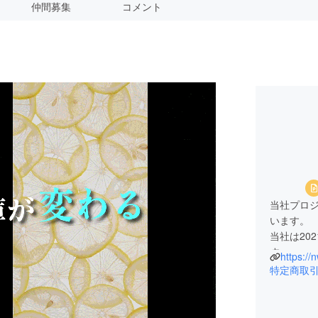
仲間募集
コメント
当社プロ
います。
当社は20
す。
https://
これらも
特定商取
様へご提
また当社
動画制作(