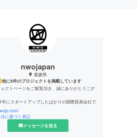
nwojapan
愛媛県
他に6件のプロジェクトを掲載しています
ジェクトページをご観覧頂き、誠にありがとうござ
21年にスタートアップしたばかりの国際貿易会社で
nwojp.com/
世界中の素晴らしい商品をジャンル問わず随時お客
引法に基づく表記
供して参ります。
メッセージを送る
では貿易の他に、
ドローン資格修得者在籍)