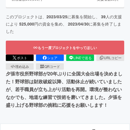
このプロジェクトは、
2023/03/25
に募集を開始し、
39
人の支援
により
525,000
円の資金を集め、
2023/04/30
に募集を終了しま
した
もう一度プロジェクトをやってほしい
ポスト
シェア
LINEで送る
URLコピー
埋め込み
QRコード
夕張市役所野球部が20年ぶりに全国大会出場を決めまし
た！野球部は財政破綻以降、活動休止が続いていました
が、若手職員が立ち上がり活動を再開。環境が整わない
なかでも、地道な練習で技術を磨いてきました。夕張を
盛り上げる野球部の挑戦に応援をお願いします！