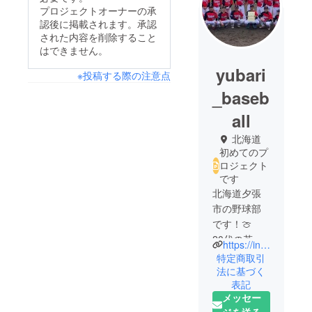
プロジェクトオーナーの承
認後に掲載されます。承認
された内容を削除すること
はできません。
yubari
※投稿する際の注意点
_baseb
all
北海道
初めてのプ
ロジェクト
です
北海道夕張
市の野球部
です！🍈
20代の若手
https://instagram.com/yubari_baseballteam__?igshid=YmMyMTA2M2Y=
と味のある
特定商取引
レジェンド
法に基づく
表記
達で構成さ
メッセー
れている結
ジを送る