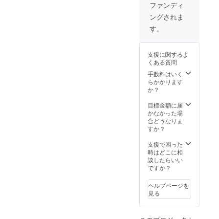
分程度
やバ
が見れ
オルで
ファンディ
の動画
ナー画
るか
はカ
ングされま
でお届
像など
も…？
ラー、
けしま
はメー
！ 提供
そして
す。
す！ 選
ルでの
方法：
全面印
手・マ
受け渡
視聴用
刷！
ネー
しとさ
URLを
グッズ
支援に関するよ
ジャー
せてい
メール
が手元
くある質問
の趣
ただき
で送信
に届く
味・特
ます。
③オリ
手数料はいく
皆さん
技、
※画
ジナルT
らかかります
も笑顔
チーム
像は掲
シャツ
か？
になれ
内での
載イ
胸（お
ますよ
キャラ
メージ
もて）
目標金額に届
うに、
付けな
です。
には、
かなかった場
という
ど試合
デザイ
過去の
合どうなりま
気持ち
では見
ンを変
ユニ
すか？
を込め
られな
更する
フォー
まし
い隠れ
可能性
ムも使
支援で困った
た。 新
た一面
があり
用して
時はどこに相
ロゴもT
が見れ
ますの
いる
談したらいい
シャツ
るか
でご注
「一生
ですか？
より大
も…？
意くだ
夕張」
きく登
！ 提供
さい。
のロゴ
場させ
ヘルプページを
方法：
気合の
てみま
見る
視聴用
入った
した！
URLを
ロゴを
赤黒の
メール
そのま
ユニ