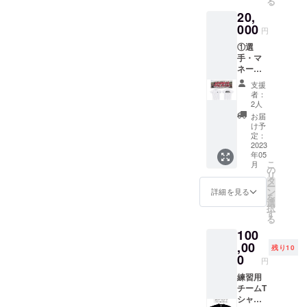
る
へ出場
メール
20,
する意
で送信
気込み
000
②チー
円
や今後
ム紹介
①選
の活動
ダイ
手・マ
目標な
ジェス
ネー
ど、 感
ト動画
ジャー
謝の気
夕張市
支援
からの
持ちを
役所野
者：
お礼の
込め
球部の
2人
動画 ご
て、１
メン
お届
支援い
分程度
バー紹
け予
ただい
の動画
定：
介や
た方
2023
でお届
日々の
年05
に、選
けしま
練習風
こ
月
手・マ
す！ 提
の
景を３
リ
ネー
供方
タ
分程度
ー
ジャー
法：視
ン
の動画
詳細を見る
を
から全
聴用
選
でお届
択
国大会
URLを
す
けしま
る
へ出場
メール
す！ 選
100
する意
で送信
手・マ
気込み
,00
②チー
ネー
残り10
や今後
ム紹介
0
ジャー
円
の活動
ダイ
の趣
目標な
練習用
ジェス
味・特
ど、 感
チームT
ト動画
技、
謝の気
シャツ
夕張市
チーム