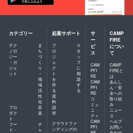
幅/110c
イズ/身
m 縦
丈/身幅/
幅/40c
肩幅/袖
m 【タ
丈 ※単
オル素
位：㎝
材】
ポリエ
S/66/49/
カテゴリー
起案サポート
サ
CAMP
ステル
44/19
ー
FIRE
55％、
綿45％
M/70/52
テク
ま
プ
ス
ビ
につい
④オリ
/47/20
ノロ
ち
ロ
タ
ス
て
ジナルT
ジー
づ
ジ
ッ
シャツ
L/74/55/
・ガ
く
ェ
フ
胸（お
50/22
CAM
CAMP
ジェ
り
ク
に
もて）
PFI
FIREと
には、
XL/78/5
ット
・
ト
相
RE
は
過去の
8/53/24
地
を
談
CAM
あんし
ユニ
【Tシャ
域
作
す
フォー
PFI
ん・安
ツ素
活
る
る
ムも使
材】
RE
全への
性
資
用して
綿
コ
取り組
いる
化
料
100％
ミュ
み
「一生
③は郵
プロ
音
請
ニ
ニュー
夕張」
送でお
ダク
楽
求
のロゴ
ティ
ス
送りい
ト
気合の
たしま
CAM
ヘルプ
クラウドファ
フー
チ
入った
す。
PFI
お問い
ンディングの
ロゴを
ド・
ャ
RE
合わせ