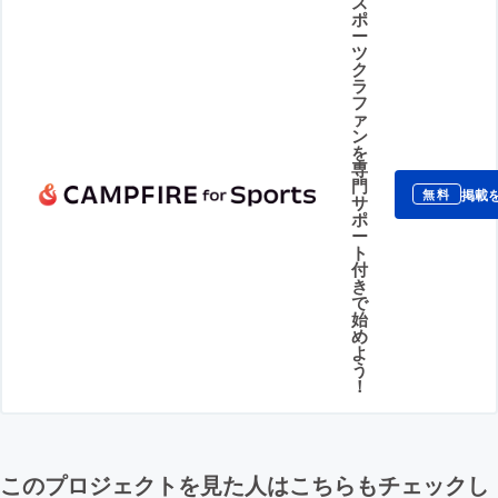
ス
ポ
ー
ツ
ク
ラ
フ
ァ
ン
を
専
門
掲載
無料
サ
ポ
ー
ト
付
き
で
始
め
よ
う
！
このプロジェクトを見た人はこちらもチェックし