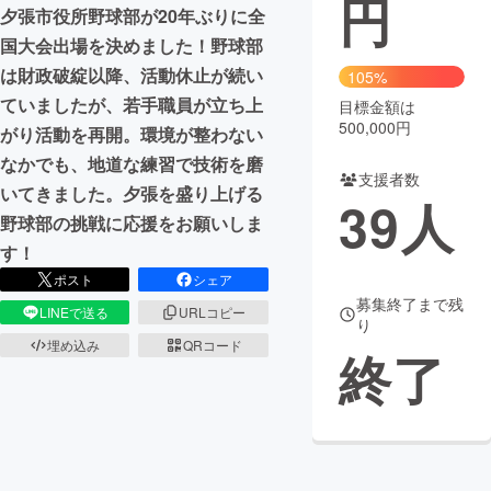
円
夕張市役所野球部が20年ぶりに全
まちづくり・地域活性化
国大会出場を決めました！野球部
は財政破綻以降、活動休止が続い
105%
ていましたが、若手職員が立ち上
目標金額は
CAMPFIRE for Social Good
CAMPFIRE Creation
500,000円
がり活動を再開。環境が整わない
CAMPFIREふるさと納税
machi-ya
コミュニティ
なかでも、地道な練習で技術を磨
支援者数
いてきました。夕張を盛り上げる
39
人
野球部の挑戦に応援をお願いしま
す！
ポスト
シェア
募集終了まで残
LINEで送る
URLコピー
り
埋め込み
QRコード
終了