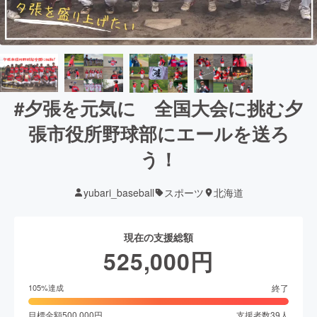
#夕張を元気に 全国大会に挑む夕
張市役所野球部にエールを送ろ
う！
yubari_baseball
スポーツ
北海道
現在の支援総額
525,000
円
終了
105
%達成
目標金額
500,000
円
支援者数
39
人