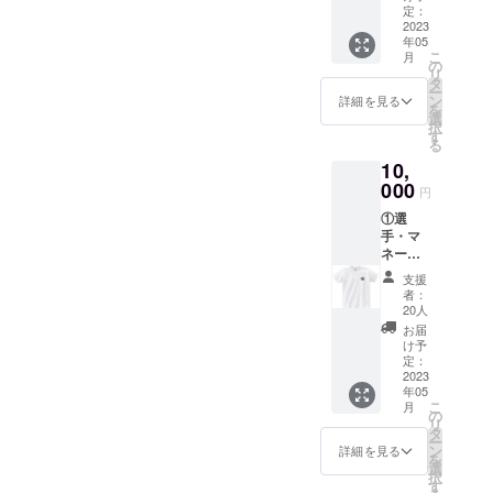
ただい
定：
ます！ 選手・マ
た方
2023
ネージャーの趣
年05
に、選
味・特技、チー
こ
月
手・マ
の
ム内でのキャラ
リ
ネー
タ
付けなど試合で
ー
ジャー
ン
詳細を見る
は見られない隠
を
から全
選
れた一面が見れ
択
国大会
す
るかも…？！ 提
る
へ出場
供方法：視聴用
10,
する意
URLをメールで
気込み
000
送信
円
や今後
①選
の活動
手・マ
目標な
ネー
ど、 感
ジャー
謝の気
支援
からの
持ちを
者：
お礼の
込め
20人
動画 ご
て、１
お届
支援い
分程度
け予
ただい
の動画
定：
た方
2023
でお届
年05
に、選
けしま
こ
月
手・マ
す！ 提
の
リ
ネー
供方
タ
ー
ジャー
法：視
ン
詳細を見る
を
から全
聴用
選
択
国大会
URLを
す