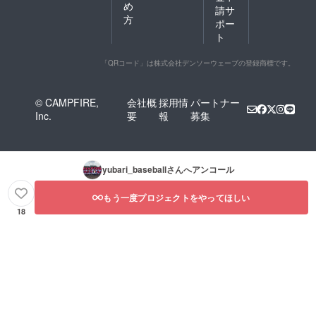
イズ/身
め
請サ
丈/身幅/
方
ポー
肩幅/袖
ト
丈 ※単
位：㎝
「QRコード」は株式会社デンソーウェーブの登録商標です。
S/66/49/
44/19
© CAMPFIRE,
会社概
採用情
パートナー
M/70/52
Inc.
要
報
募集
/47/20
L/74/55/
50/22
yubari_baseball
さんへアンコール
XL/78/5
8/53/24
【Tシャ
もう一度プロジェクトをやってほしい
ツ素
18
材】
綿
100％
③と④
は郵送
でお送
りいた
しま
す。