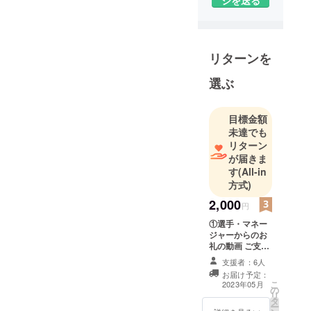
成４年目の
チームで
す！
リターンを
-2022-
🥈自治労野
選ぶ
球空知予選
大会準優勝
目標金額
🥈高松宮賜
未達でも
杯第66回(2
リターン
部) 準優勝
が届きま
す
(All-in
🥇東日本全
方式)
道大会(2部)
優勝
2,000
円
2023年5月全
①選手・マネー
国大会出場‼️
ジャーからのお
礼の動画 ご支援
いただいた方
支援者：6人
に、選手・マ
お届け予定：
ネージャーから
こ
2023年05月
の
全国大会へ出場
リ
タ
する意気込みや
ー