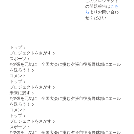
このプロジェクト
で送信
ま引き
フォー
の問題報告は
こち
③オリ
継ぎた
ムが映
ジナル
ら
よりお問い合わ
い！熱
えるア
タオル
い気持
イテム
せください
Tシャツ
ちを込
です。
（うし
めまし
熱い夏
ろ）と
た！ 背
の試合
同様の
中（う
観戦の
笑顔な
しろ）
おとも
集合写
には笑
にいか
トップ
>
真を使
顔の集
がです
プロジェクトをさがす
>
用！タ
合写真
か？
スポーツ
>
オルで
と、新
【タオ
はカ
#夕張を元気に 全国大会に挑む夕張市役所野球部にエール
作の新
ルサイ
ラー、
ロゴ
を送ろう！
>
ズ】
そして
（夕張
横
コメント
全面印
市のシ
幅/110c
トップ
>
刷！
ンボル
m 縦
プロジェクトをさがす
>
グッズ
として
幅/40c
未来に残す
>
が手元
熊）を
m 【タ
に届く
追加。
#夕張を元気に 全国大会に挑む夕張市役所野球部にエール
オル素
皆さん
長い夕
材】
を送ろう！
>
も笑顔
張市役
ポリエ
コメント
になれ
所野球
ステル
トップ
>
ますよ
部の歴
55％、
プロジェクトをさがす
>
うに、
史と新
綿45％
という
スポーツ
>
夕張市
③は郵
気持ち
役所野
送でお
#夕張を元気に 全国大会に挑む夕張市役所野球部にエール