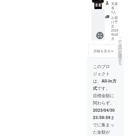
持ちを
にスポ
役所野
内での
支援
込め
ンサー
球部の
キャラ
者：
て、１
枠をし
メン
付けな
0人
分程度
て、企
バー紹
ど試合
お届
の動画
業名、
介や
では見
け予
でお届
ロゴな
日々の
定：
られな
けしま
どを掲
2023
練習風
い隠れ
年05
す！ 提
載させ
景を３
た一面
こ
月
供方
ていた
分程度
の
が見れ
リ
法：視
だきま
の動画
タ
るか
ー
聴用
す。 夕
でお届
ン
も…？
詳細を見る
を
URLを
張市役
けしま
選
！ 提供
択
メール
所野球
す！ 選
す
方法：
る
で送信
部とア
手・マ
視聴用
このプロ
②チー
ツい青
ネー
URLを
ジェクト
ム紹介
春時間
ジャー
メール
ダイ
を過ご
の趣
で送信
は、
All-In方
ジェス
しませ
味・特
③オリ
式
です。
ト動画
んか？
技、
ジナル
夕張市
①掲載
チーム
タオル
目標金額に
役所野
期間に
内での
Tシャツ
関わらず、
球部の
ついて
キャラ
（うし
メン
約３
付けな
ろ）と
2023/04/30
バー紹
年程度
ど試合
同様の
23:59:59
ま
介や
②掲載
では見
笑顔な
日々の
方法に
られな
集合写
でに集まっ
練習風
ついて
い隠れ
真を使
た金額が
景を３
ロゴ
た一面
用！タ