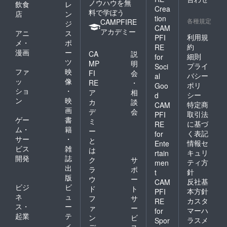
そのま
ノウハウを無
飲食
レ
Crea
ま引き
料で学ぼう
店
ン
tion
継ぎた
各種規定
CAMPFIRE
ジ
い！熱
CAM
アカデミー
アニ
ス
い気持
利用規
PFI
メ・
ポ
ちを込
約
RE
めまし
漫画
ー
CA
説
細則
for
た！ 背
ツ
MP
明
プライ
Soci
中（う
ファ
映
FI
会
しろ）
バシー
al
ッ
像
RE
・
には笑
ポリ
Goo
ショ
・
顔の集
ア
相
シー
d
合写真
ン
映
カ
談
特定商
CAM
と、新
画
デ
会
取引法
PFI
作の新
ゲー
書
ミ
に基づ
ロゴ
RE
ム・
籍
ー
（夕張
く表記
for
サー
・
市のシ
と
情報セ
Ente
ンボル
ビス
雑
は
キュリ
rtain
として
開発
誌
ク
サ
ティ方
men
熊）を
出
ラ
ポ
針
t
追加。
版
ウ
ー
長い夕
反社基
CAM
ビジ
ビ
ド
ト
張市役
本方針
PFI
ネ
ュ
所野球
フ
サ
カスタ
RE
部の歴
ス・
ー
ァ
ー
マーハ
for
史と新
起業
テ
ン
ビ
ラスメ
Spor
夕張市
ィ
デ
ス