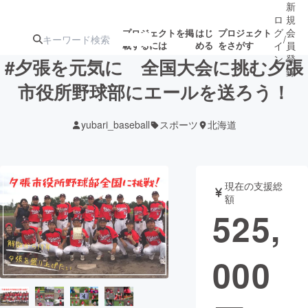
新
ロ
規
グ
会
プロジェクトを掲
はじ
プロジェクト
/
載するには
める
をさがす
イ
員
ン
登
#夕張を元気に 全国大会に挑む夕張
録
市役所野球部にエールを送ろう！
人気のプロ
注目のリ
注目の新着プロ
募集終了が近いプ
もうすぐ公開
yubari_baseball
スポーツ
北海道
ジェクト
ターン
ジェクト
ロジェクト
されます
アート・写真
音楽
現在の支援総
額
525,
テクノロジー・ガジェット
ゲーム・サ
000
映像・映画
書籍・雑誌
ビジネス・起業
チャレンジ