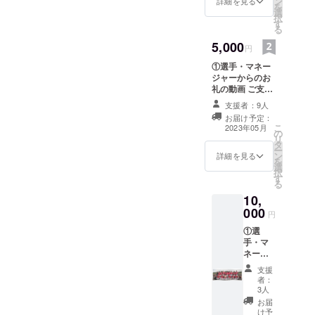
ン
今後の活動目標
詳細を見る
を
選
など、 感謝の気
択
す
持ちを込めて、
る
１分程度の動画
5,000
でお届けしま
円
す！ 提供方法：
①選手・マネー
視聴用URLを
ジャーからのお
メールで送信 ※
礼の動画 ご支援
グッズ不要で応
いただいた方
援したいという
支援者：9人
に、選手・マ
方は、こちらを
お届け予定：
ネージャーから
選択いただき、
こ
2023年05月
の
全国大会へ出場
追加金額を入力
リ
タ
する意気込みや
して支援をいた
ー
ン
今後の活動目標
詳細を見る
だくことも可能
を
選
など、 感謝の気
です。
択
す
持ちを込めて、
る
１分程度の動画
10,
でお届けしま
000
す！ 提供方法：
円
視聴用URLを
①選
メールで送信 ②
手・マ
チーム紹介ダイ
ネー
ジェスト動画 夕
ジャー
張市役所野球部
支援
からの
のメンバー紹介
者：
お礼の
3人
や日々の練習風
動画 ご
景を３分程度の
お届
支援い
け予
動画でお届けし