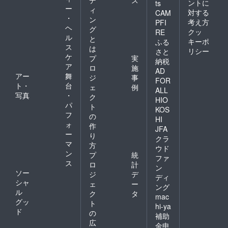
役所野
ントに
ts
ー
ィ
球部の
対する
CAM
・
夢のコ
ン
考え方
PFI
ラボT
ヘ
グ
クッ
RE
シャツ
ル
と
キーポ
ふる
となっ
ス
は
リシー
ていま
さと
ケ
プ
実
す！ ベ
納税
ア
ンチ、
ロ
施
AD
観客
アー
舞
ジ
事
FOR
席、会
ト・
台
ェ
例
ALL
場に来
写真
・
ク
HIO
てくだ
パ
ト
さる皆
KOS
フ
の
さんと
HI
ォ
全員野
作
JFA
球をし
ー
り
クラ
たい！
マ
方
ウド
ぜひ一
ン
プ
統
緒に着
ファ
ス
ロ
計
用し
ン
ソー
て、試
ジ
デ
ディ
合観戦
シャ
ェ
ー
ング
しませ
ル
ク
タ
mac
んか？
グッ
ト
【Tシャ
hi-ya
ド
の
ツサイ
補助
ズ】サ
広
金申