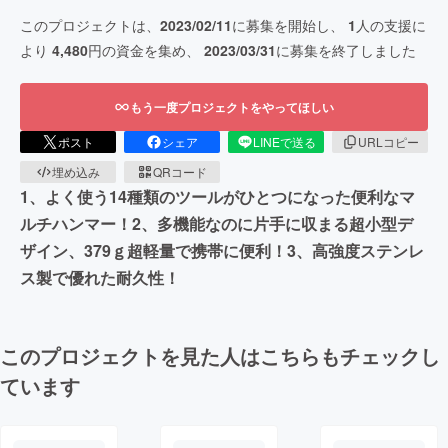
このプロジェクトは、
2023/02/11
に募集を開始し、
1
人の支援に
より
4,480
円の資金を集め、
2023/03/31
に募集を終了しました
もう一度プロジェクトをやってほしい
ポスト
シェア
LINEで送る
URLコピー
埋め込み
QRコード
1、よく使う14種類のツールがひとつになった便利なマ
ルチハンマー！2、多機能なのに片手に収まる超小型デ
ザイン、379ｇ超軽量で携帯に便利！3、高強度ステンレ
ス製で優れた耐久性！
このプロジェクトを見た人はこちらもチェックし
ています