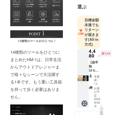
す。より効
選ぶ
果的に全世
界の消費者
目標金額
に製品をア
未達でも
ピールした
リターン
い、海外市
が届きま
す
(All-in
場でブラン
方式)
ドの地位を
4,4
確立させた
14種類のツールをひとつに
残り29
80
い、という
円
まとめたHM-1は、日常生活
皆様のご要
【超早
割
からアウトドアレジャーま
望にお応え
35％OF
します。
で様々なシーンで大活躍す
F・先着
支援
30名様
者：
る1本です。もう重い工具箱
限定】
1人
お問合せ
マルチ
お届
を持って歩く必要はありま
メールアド
ハン
け予
マー
定：
レス：
せん。
HM-1 ×
2023
rstrade.jp@g
年05
1 ※一般
こ
月
mail.com
販売予
の
リ
定価
タ
ー