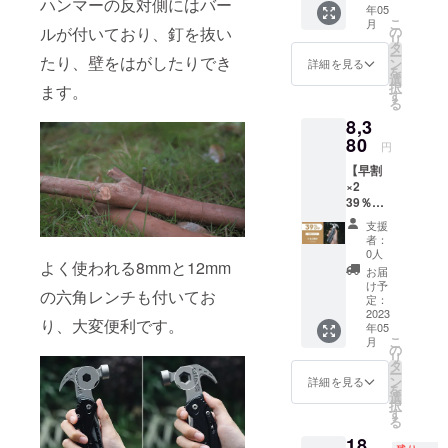
ハンマーの反対側にはバー
年05
2 ※一般
こ
月
販売予
の
ルが付いており、釘を抜い
リ
定価
タ
ー
格：
たり、壁をはがしたりでき
ン
詳細を見る
を
13960
選
択
ます。
円（税
す
る
込） ※
8,3
送料込
の価格
80
円
となり
【早割
ます。
×2
＜内容
39％OF
物＞ マ
F】マル
ルチハ
支援
チハン
ンマー
者：
マー
HM-1 ×
0人
よく使われる8mmと12mm
HM-1 ×
2 専用
お届
2 ※一般
収納
け予
の六角レンチも付いてお
販売予
ポーチ
定：
定価
2023
× 2
り、大変便利です。
年05
格：
こ
月
13960
の
リ
円（税
タ
ー
込） ※
ン
詳細を見る
を
送料込
選
択
の価格
す
る
となり
18,
ます。