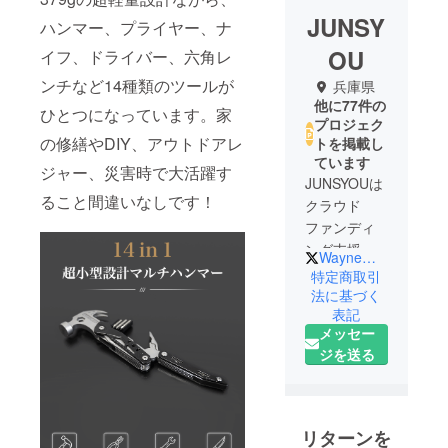
JUNSY
ハンマー、プライヤー、ナ
OU
イフ、ドライバー、六角レ
ンチなど14種類のツールが
兵庫県
他に77件の
ひとつになっています。家
プロジェク
の修繕やDIY、アウトドアレ
トを掲載し
ています
ジャー、災害時で大活躍す
JUNSYOUは
ること間違いなしです！
クラウド
ファンディ
ング支援の
WayneWL2
プロチーム
特定商取引
です。メン
法に基づく
表記
バーはいず
メッセー
れも国際市
ジを送る
場における
ブランディ
ングの豊富
な経験を有
リターンを
していま