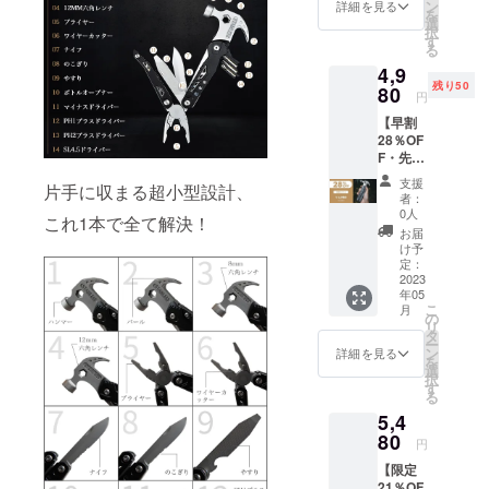
格：
ン
詳細を見る
を
6980円
選
択
（税
す
る
込） ※
4,9
送料込
残り50
の価格
80
円
となり
【早割
ます。
28％OF
＜内容
F・先着
物＞ マ
80名様
ルチハ
支援
片手に収まる超小型設計、
限定】
ンマー
者：
マルチ
HM-1 ×
0人
これ1本で全て解決！
ハン
1 専用
お届
マー
収納
け予
HM-1 ×
ポーチ
定：
1 ※一般
2023
× 1
年05
販売予
こ
月
定価
の
リ
格：
タ
ー
6980円
ン
詳細を見る
を
（税
選
択
込） ※
す
る
送料込
5,4
の価格
となり
80
円
ます。
【限定
＜内容
21％OF
物＞ マ