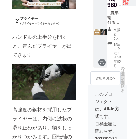
残り
＜内容
980
200
円
物＞ マ
【超早
ルチハ
割
ンマー
45％OF
HM-1 ×
F・先着
2 専用
支援
50名様
収納
者：
ハンドルの上半分を開く
限定】
ポーチ
0人
マルチ
× 2
お届
と、畳んだプライヤーが出
ハン
け予
マー
定：
てきます。
HM-1 ×
2023
年05
5 ※一般
こ
月
販売予
の
リ
定価
タ
ー
格：
ン
詳細を見る
を
34900
選
択
円（税
す
る
込） ※
このプロ
送料込
ジェクト
の価格
となり
は、
All-In方
高強度の鋼材を採用したプ
ます。
式
です。
＜内容
ライヤーは、内側に波状の
物＞ マ
目標金額に
ルチハ
滑り止めがあり、物をしっ
関わらず、
ンマー
かりつかみます。回転軸の
HM-1 ×
2023/03/31