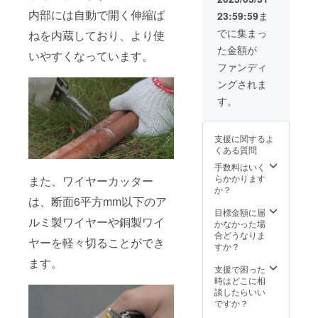
5 専用
内部には自動で開く伸縮ば
23:59:59
ま
収納
ポーチ
でに集まっ
ねを内蔵しており、より使
× 5
た金額が
いやすくなっています。
ファンディ
ングされま
す。
支援に関するよ
くある質問
手数料はいく
らかかります
また、ワイヤーカッター
か？
は、断面6平方mm以下のア
目標金額に届
ルミ製ワイヤーや銅製ワイ
かなかった場
合どうなりま
ヤーを軽々切ることができ
すか？
ます。
支援で困った
時はどこに相
談したらいい
ですか？