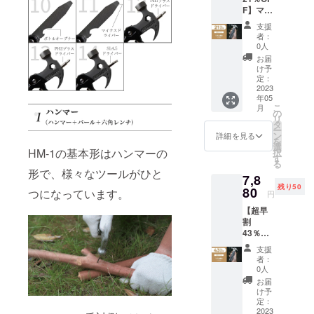
F】マル
ルチハ
チハン
ンマー
支援
マー
HM-1 ×
者：
HM-1 ×
1 専用
0人
1 ※一般
収納
お届
販売予
ポーチ
け予
定価
× 1
定：
格：
2023
年05
6980円
こ
月
（税
の
リ
込） ※
タ
ー
送料込
ン
詳細を見る
を
の価格
選
HM-1の基本形はハンマーの
択
となり
す
る
ます。
形で、様々なツールがひと
7,8
＜内容
残り50
物＞ マ
80
つになっています。
円
ルチハ
【超早
ンマー
割
HM-1 ×
43％OF
1 専用
F・先着
収納
支援
50名様
ポーチ
者：
限定】
× 1
0人
マルチ
お届
ハン
け予
マー
定：
HM-1 ×
2023