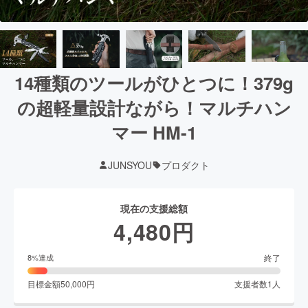
14種類のツールがひとつに！379g
の超軽量設計ながら！マルチハン
マー HM-1
JUNSYOU
プロダクト
現在の支援総額
4,480
円
終了
8
%達成
目標金額
50,000
円
支援者数
1
人