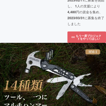
2023/02/11
に募集を開始
し、
1
人の支援により
4,480
円の資金を集め、
2023/03/31
に募集を終了
しました
もう一度プロジェク
トをやってほしい