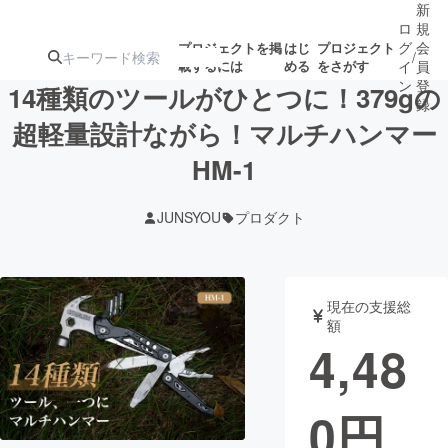
新
ロ
規
グ
会
プロジェクトを掲
はじ
プロジェクト
/
載するには
める
をさがす
イ
員
ン
登
14種類のツールがひとつに！379gの
録
超軽量設計ながら！マルチハンマー
HM-1
人気のプロ
注目のリ
注目の新着プロ
募集終了が近いプ
もうすぐ公開
ジェクト
ターン
ジェクト
ロジェクト
されます
JUNSYOU
プロダクト
アート・写真
音楽
現在の支援総
テクノロジー・ガジェット
ゲーム・サ
額
4,48
映像・映画
書籍・雑誌
0
円
ビジネス・起業
チャレンジ