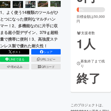
まちづくり・地域活性化
8%
1、よく使う14種類のツールがひ
目標金額は50,000
とつになった便利なマルチハン
円
CAMPFIRE for Social Good
CAMPFIRE Creation
マー！2、多機能なのに片手に収
CAMPFIREふるさと納税
machi-ya
コミュニティ
まる超小型デザイン、379ｇ超軽
支援者数
1
人
量で携帯に便利！3、高強度ステ
ンレス製で優れた耐久性！
ポスト
シェア
LINEで送る
URLコピー
募集終了まで残
り
埋め込み
QRコード
終了
このプロジェクトは、