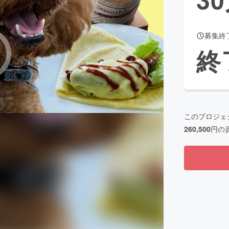
募集終
CAMPFIRE for Social Good
CAMPFIRE Creation
終
CAMPFIREふるさと納税
machi-ya
コミュニティ
このプロジェ
260,500
円の