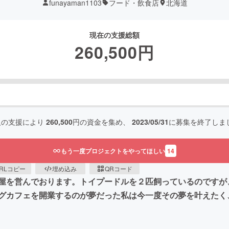
funayaman1103
フード・飲食店
北海道
現在の支援総額
260,500
円
人の支援により
260,500
円の資金を集め、
2023/05/31
に募集を終了しま
もう一度プロジェクトをやってほしい
14
RLコピー
埋め込み
QRコード
屋を営んでおります。トイプードルを２匹飼っているのですが、
グカフェを開業するのが夢だった私は今一度その夢を叶えたく