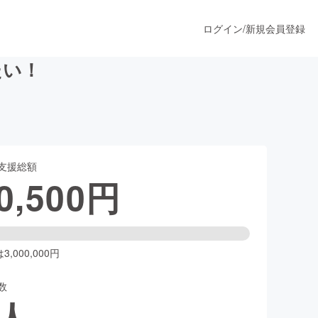
ログイン
/
新規会員登録
たい！
うすぐ公開されます
支援総額
プロダクト
0,500
円
ファッション
スポーツ
,000,000円
数
ア
ソーシャルグッド
人