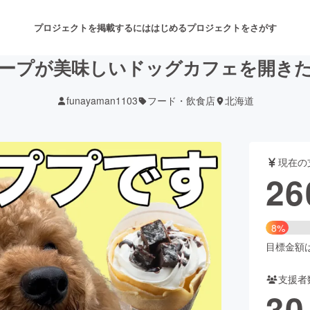
プロジェクトを掲載するには
はじめる
プロジェクトをさがす
ープが美味しいドッグカフェを開き
funayaman1103
フード・飲食店
北海道
注目のリターン
注目の新着プロジェクト
募集終了が近いプロジェクト
も
現在の
音楽
舞台・パフォーマンス
26
ゲーム・サービス開発
フード・飲食店
8%
書籍・雑誌出版
アニメ・漫画
目標金額は3
支援者
チャレンジ
ビューティー・ヘルスケ
30