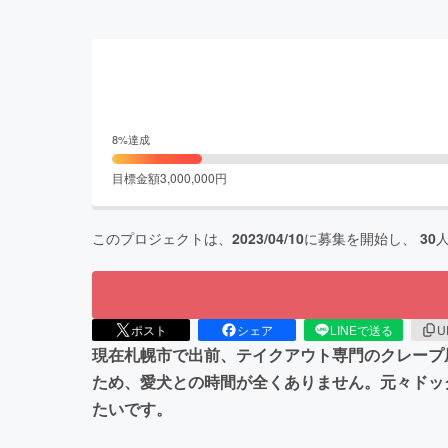
8
%達成
目標金額
3,000,000
円
このプロジェクトは、
2023/04/10
に募集を開始し、
30
ポスト
シェア
LINEで送る
U
現在札幌市で出前、テイクアウト専門のクレープ
ため、愛犬との時間が全くありません。元々ドッ
たいです。