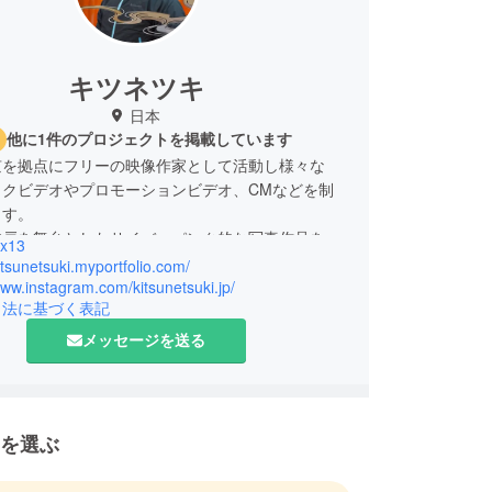
キツネツキ
日本
他に1件のプロジェクトを掲載しています
京を拠点にフリーの映像作家として活動し様々な
ックビデオやプロモーションビデオ、CMなどを制
ます。
神戸を舞台としたサイバーパンク的な写真作品を
x13
gramに投稿することをスタート。神戸海岸通りにある
kitsunetsuki.myportfolio.com/
ータスのオリジナルブランド"Nenuphar"のグラ
www.instagram.com/kitsunetsuki.jp/
引法に基づく表記
を担当、アートフェアや展示などを行い自主制作の
制作し販売するといった写真作家としても活動して
メッセージを送る
を選ぶ