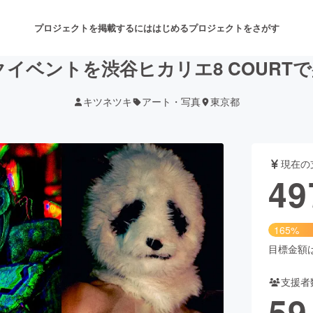
プロジェクトを掲載するには
はじめる
プロジェクトをさがす
ークイベントを渋谷ヒカリエ8 COURT
キツネツキ
アート・写真
東京都
注目のリターン
注目の新着プロジェクト
募集終了が近いプロジェクト
も
現在の
音楽
舞台・パフォーマンス
49
ゲーム・サービス開発
フード・飲食店
165%
書籍・雑誌出版
アニメ・漫画
目標金額は3
支援者
チャレンジ
ビューティー・ヘルスケ
59