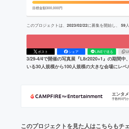
目標金額
300,000
円
このプロジェクトは、
2023/02/22
に募集を開始し、
59
ポスト
シェア
LINEで送る
U
3/29-4/4で開催の写真展『L8r2020+1
いる30人規模から100人規模の大きな会場にレ
エンタメ
手数料0円
このプロジェクトを見た人はこちらもチ