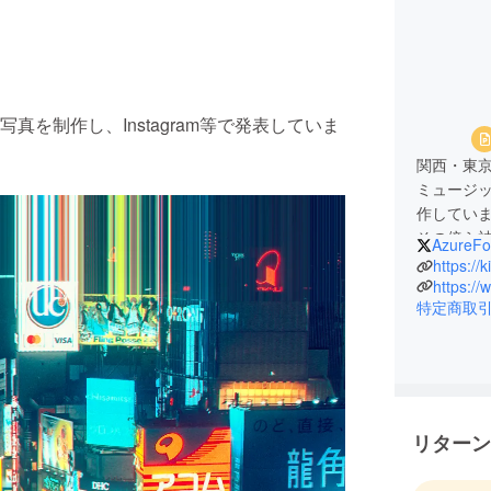
を制作し、Instagram等で発表していま
関西・東
ミュージ
作してい
その傍ら
AzureFo
Insta
https://
タナゴコロ
https://
特定商取
フィック
写真集を
います。
リターン