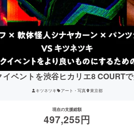
ークイベントを渋谷ヒカリエ8 COURT
キツネツキ
アート・写真
東京都
現在の支援総額
497,255
円