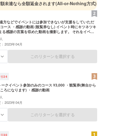
金額未達なら全額返金されます
(All-or-Nothing方式)
＊遠方などでイベントには参加できないが支援をしていただ
コース ・感謝の動画 (観覧券なし) イベント時にキツネツキ
よる感謝の言葉を収めた動画を撮影します。 それをイベン
りいたします。 オンライン上で動画をアップし、支援者の
人
公開します。
：2023年04月
このリターンを選択する
る
残り
24
 トークイベント参加のみのコース ¥3,000 ・観覧券(舞台から
ころになります) ・感謝の動画
人
：2023年04月
このリターンを選択する
る
残り
30