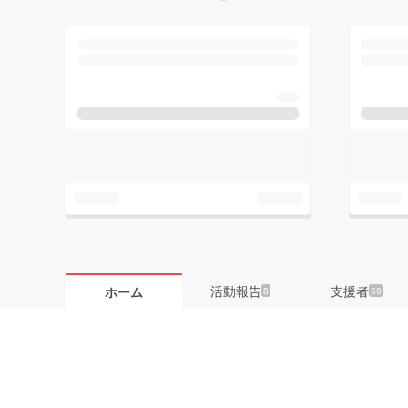
活動報告
支援者
ホーム
8
59