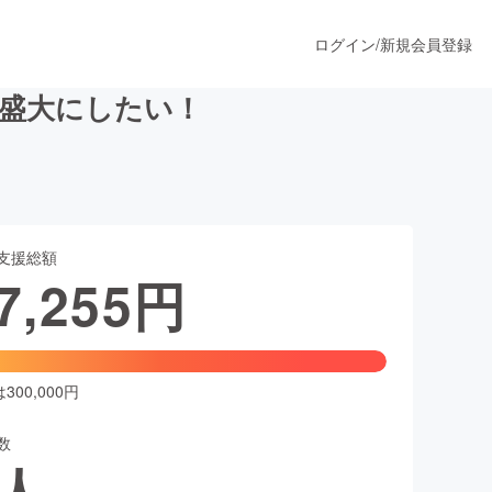
ログイン
/
新規会員登録
で盛大にしたい！
うすぐ公開されます
支援総額
プロダクト
7,255
円
ファッション
スポーツ
00,000円
数
ア
ソーシャルグッド
人