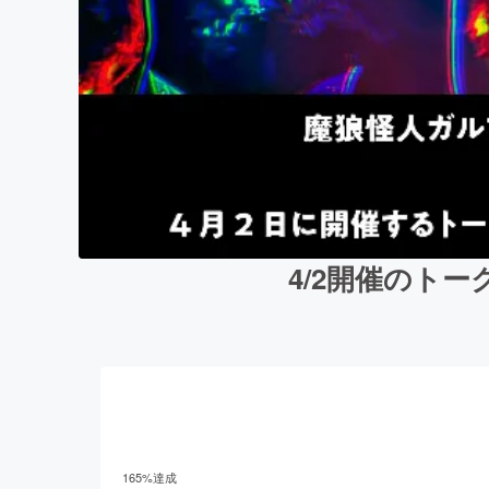
4/2開催のト
165
%達成