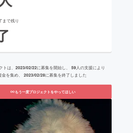
了まで残り
了
クトは、
2023/02/22
に募集を開始し、
59
人の支援により
資金を集め、
2023/02/28
に募集を終了しました
もう一度プロジェクトをやってほしい