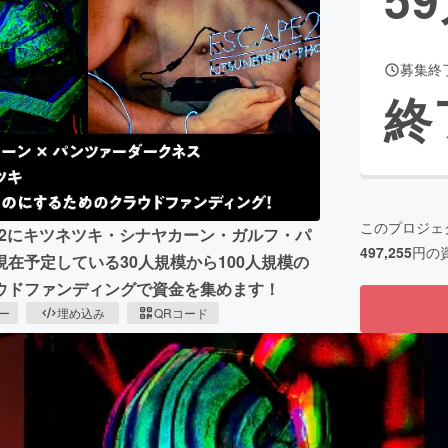
募集終
CAMPFIRE for Social Good
CAMPFIRE Creation
終
CAMPFIREふるさと納税
machi-ya
コミュニティ
このプロジェ
中、4/2にキツネツキ・シナヤカーン・ガルフ・パ
497,255
円の
在予定している30人規模から100人規模の
ウドファンディングで資金を集めます！
ピー
埋め込み
QRコード