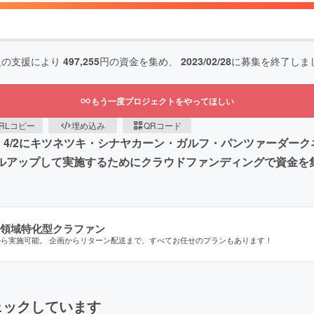
人の支援により
497,255
円の資金を集め、
2023/02/28
に募集を終了しま
もう一度プロジェクトをやってほしい
RLコピー
埋め込み
QRコード
』の期間中、4/2にキツネツキ・シナヤカーン・ガルフ・パンツァー
ベルアップして実施するためにクラウドファンディングで資金を
領域特化型クラファン
から実施可能。 企画からリターン配送まで、すべてお任せのプランもあります！
ェックしています