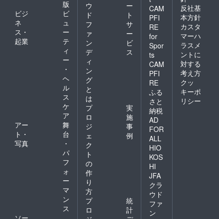
版
ウ
ー
反社基
CAM
ビジ
ビ
ド
ト
本方針
PFI
ネ
ュ
フ
サ
カスタ
RE
ス・
ー
ァ
ー
マーハ
for
起業
テ
ン
ビ
ラスメ
Spor
ィ
デ
ス
ントに
ts
ー
ィ
対する
CAM
・
ン
考え方
PFI
ヘ
グ
クッ
RE
ル
と
キーポ
ふる
ス
は
リシー
さと
ケ
プ
実
納税
ア
ロ
施
AD
アー
舞
ジ
事
FOR
ト・
台
ェ
例
ALL
写真
・
ク
HIO
パ
ト
KOS
フ
の
HI
ォ
作
JFA
ー
り
クラ
マ
方
ウド
ン
プ
統
ファ
ス
ロ
計
ン
ソー