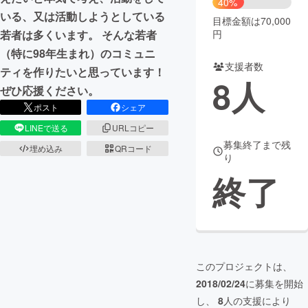
40%
いる、又は活動しようとしている
目標金額は70,000
まちづくり・地域活性化
円
若者は多くいます。 そんな若者
（特に98年生まれ）のコミュニ
支援者数
CAMPFIRE for Social Good
CAMPFIRE Creation
ティを作りたいと思っています！
8
人
CAMPFIREふるさと納税
machi-ya
コミュニティ
ぜひ応援ください。
ポスト
シェア
LINEで送る
URLコピー
募集終了まで残
埋め込み
QRコード
り
終了
このプロジェクトは、
2018/02/24
に募集を開始
し、
8
人の支援により