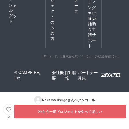
ジ
デ
ディ
シャ
ェ
ー
ング
ル
ク
タ
mac
グッ
ト
hi-ya
ド
の
補助
広
金申
め
請サ
方
ポー
ト
「QRコード」は株式会社デンソーウェーブの登録商標です。
© CAMPFIRE,
会社概
採用情
パートナー
Inc.
要
報
募集
Nakama Hyuga
さんへアンコール
もう一度プロジェクトをやってほしい
0