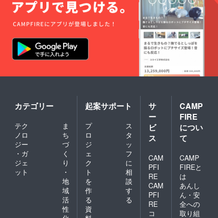
カテゴリー
起案サポート
サ
CAMP
ー
FIRE
テク
ま
プ
ス
ビ
につい
ノロ
ち
ロ
タ
ス
て
ジー
づ
ジ
ッ
・ガ
く
ェ
フ
CAM
CAMP
ジェ
り
ク
に
PFI
FIREと
ット
・
ト
相
RE
は
地
を
談
CAM
あんし
域
作
す
PFI
ん・安
活
る
る
RE
全への
性
資
コ
取り組