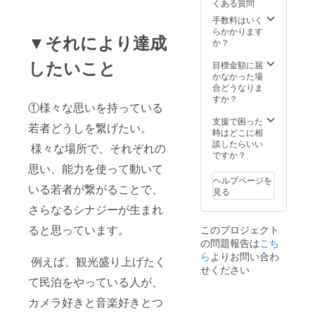
くある質問
であれ
ば）
手数料はいく
らかかります
▼それにより達成
か？
したいこと
目標金額に届
かなかった場
合どうなりま
すか？
①様々な思いを持っている
支援で困った
若者どうしを繋げたい。
時はどこに相
談したらいい
様々な場所で、それぞれの
ですか？
思い、能力を使って動いて
ヘルプページを
いる若者が繋がることで、
見る
さらなるシナジーが生まれ
ると思っています。
このプロジェクト
の問題報告は
こち
ら
よりお問い合わ
例えば、観光盛り上げたく
せください
て民泊をやっている人が、
カメラ好きと音楽好きとつ