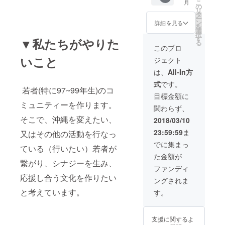
こ
月
動画 ③
の
リ
イベン
タ
ー
ト公式
ン
詳細を見る
を
PVにて
選
択
支援者
す
▼私たちがやりた
る
様のお
このプロ
名前を
いこと
ジェクト
記載
④98
は、
All-In方
ミート
式
です。
ソース
若者(特に97~99年生)のコ
オリジ
目標金額に
ナルス
ミュニティーを作ります。
関わらず、
テッ
カー ⑤
そこで、沖縄を変えたい、
2018/03/10
実行委
23:59:59
ま
又はその他の活動を行なっ
員メン
バーで1
でに集まっ
ている（行いたい）若者が
番のイ
た金額が
ケメン
繋がり、シナジーを生み、
大城雄
ファンディ
君との
応援し合う文化を作りたい
ングされま
デート
又は
と考えています。
す。
skype
での会
話券
支援に関するよ
（希望