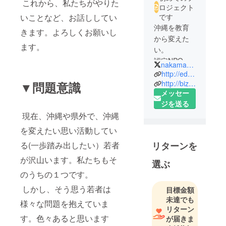
これから、私たちがやりた
ロジェクト
いことなど、お話ししてい
です
沖縄を教育
きます。よろしくお願いし
から変えた
ます。
い。
認定NPO法
nakamahyuga
人
http://education-a3.net
EducationA3
http://bizcamp.jp
▼問題意識
メッセー
でICTを活用
ジを送る
した複合型
現在、沖縄や県外で、沖縄
学習支援を
してます。
を変えたい思い活動してい
地域課題を
る(一歩踏み出したい）若者
リターンを
ビジネスで
が沢山います。私たちもそ
解決する
選ぶ
BIZCAMP実
のうちの１つです。
行委員。
しかし、そう思う若者は
目標金額
ゴミ拾いを
未達でも
様々な問題を抱えていま
遊びに変え
リターン
るlitterati福
す。色々あると思います
が届きま