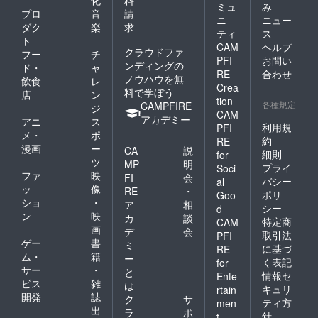
化
料
ミュ
み
プロ
音
請
ニ
ニュー
ダク
楽
求
ティ
ス
ト
CAM
ヘルプ
クラウドファ
フー
チ
PFI
お問い
ンディングの
ド・
ャ
RE
合わせ
ノウハウを無
飲食
レ
Crea
料で学ぼう
店
ン
tion
各種規定
CAMPFIRE
ジ
CAM
アカデミー
アニ
ス
利用規
PFI
メ・
ポ
約
RE
漫画
ー
CA
説
細則
for
ツ
MP
明
プライ
Soci
ファ
映
FI
会
バシー
al
ッ
像
RE
・
ポリ
Goo
ショ
・
ア
相
シー
d
ン
映
カ
談
特定商
CAM
画
デ
会
取引法
PFI
ゲー
書
ミ
に基づ
RE
ム・
籍
ー
く表記
for
サー
・
と
情報セ
Ente
ビス
雑
は
キュリ
rtain
開発
誌
ク
サ
ティ方
men
出
ラ
ポ
針
t