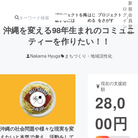
新
ロ
規
グ
会
プロジェクトを掲
はじ
プロジェクト
/
載するには
める
をさがす
イ
員
ン
登
沖縄を変える98年生まれのコミュニ
録
ティーを作りたい！！
人気のプロ
注目のリ
注目の新着プロ
募集終了が近いプ
もうすぐ公開
Nakama Hyuga
まちづくり・地域活性化
ジェクト
ターン
ジェクト
ロジェクト
されます
アート・写真
音楽
現在の支援総
額
28,0
テクノロジー・ガジェット
ゲーム・サ
00
円
映像・映画
書籍・雑誌
沖縄の社会問題や様々な現実を変
ビジネス・起業
チャレンジ
えたいと本気で考え、活動をして