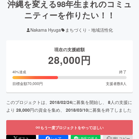
沖縄を変える98年生まれのコミュ
ニティーを作りたい！！
Nakama Hyuga
まちづくり・地域活性化
現在の支援総額
28,000
円
終了
40
%達成
目標金額
70,000
円
支援者数
8
人
このプロジェクトは、
2018/02/24
に募集を開始し、
8
人の支援に
より
28,000
円の資金を集め、
2018/03/10
に募集を終了しました
もう一度プロジェクトをやってほしい
ポスト
シェア
LINEで送る
URLコピー