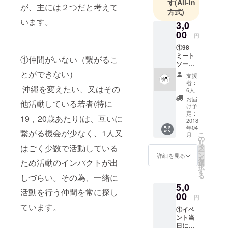
岡代表
す
(All-in
が、主には２つだと考えて
方式)
【これま
います。
で】ラジオ
3,0
00
MC、漫才、
円
美術館イベ
①98
ミート
ント創設、
①仲間がいない（繋がるこ
ソース
生徒会長
オリジ
とができない）
支援
ナルス
者：
沖縄を変えたい、又はその
テッ
6人
カー ②
お届
他活動している若者(特に
実行委
け予
員から
定：
19，20歳あたり)は、互いに
のお礼
2018
年04
のメッ
繋がる機会が少なく、1人又
こ
月
セージ
の
リ
③イベ
はごく少数で活動している
タ
ー
ント公
ン
詳細を見る
を
ため活動のインパクトが出
式PVに
選
択
て支援
す
る
しづらい。その為、一緒に
者様の
5,0
お名前
活動を行う仲間を常に探し
を記載
00
円
ています。
①イベ
ント当
日に支