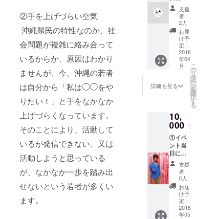
援者様
支援
をご紹
②手を上げづらい空気
者：
介 ②実
2人
沖縄県民の特性なのか、社
行委員
お届
からの
け予
会問題が複雑に絡み合って
お礼の
定：
メッ
2018
いるからか、原因はわかり
年04
セージ
こ
月
③イベ
の
ませんが、今、沖縄の若者
リ
ント公
タ
ー
式PVに
ン
は自分から「私は◯◯をや
詳細を見る
を
て支援
選
択
者様の
りたい！」と手をなかなか
す
る
お名前
上げづらくなっています。
10,
を記載
000
円
そのことにより、活動して
①イベ
いるが発信できない、又は
ント当
日に支
活動しようと思っている
援者様
支援
をご紹
が、なかなか一歩を踏み出
者：
介 ②実
0人
行委員
せないという若者が多くい
お届
からの
け予
ます。
お礼の
定：
メッ
2018
年05
セージ&