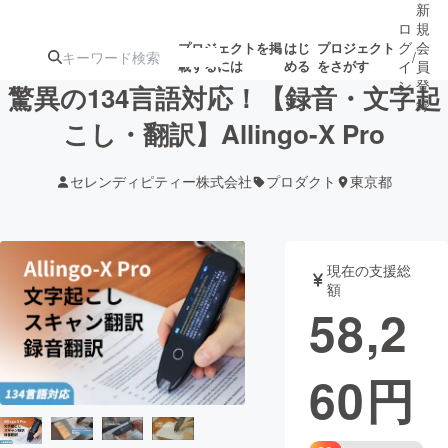
新
ロ
規
グ
会
プロジェクトを掲
はじ
プロジェクト
/
載するには
める
をさがす
イ
員
ン
登
驚異の134言語対応！【録音・文字起
録
こし・翻訳】Allingo-X Pro
人気のプロ
注目のリ
注目の新着プロ
募集終了が近いプ
もうすぐ公開
セレンディピティー株式会社
プロダクト
東京都
ジェクト
ターン
ジェクト
ロジェクト
されます
アート・写真
音楽
現在の支援総
額
58,2
テクノロジー・ガジェット
ゲーム・サ
60
円
映像・映画
書籍・雑誌
ビジネス・起業
チャレンジ