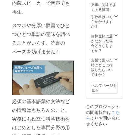
様が一
す。予
内蔵スピーカーで音声でも
支援に関するよ
部変更
めご了
くある質問
再生。
になる
承くだ
可能性
さい。
手数料はいく
がござ
らかかります
スマホや分厚い辞書でひと
いま
か？
す。 ご
つひとつ単語の意味を調べ
注文状
目標金額に届
況、使
かなかった場
ることがいらず、読書の
用部材
合どうなりま
の供給
すか？
ペースを妨げません！
状況、
製造工
支援で困った
程上の
時はどこに相
都合等
談したらいい
により
ですか？
出荷時
期が遅
ヘルプページを
れる場
見る
合がご
ざいま
必須の基本語彙や文法など
す。予
このプロジェクト
めご了
の情報はもちろんのこと、
の問題報告は
こち
承くだ
さい。
ら
よりお問い合わ
実務にも役立つ科学技術を
せください
はじめとした専門分野の用