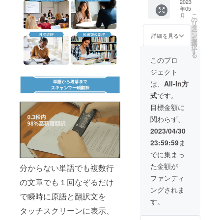
体×2 ・
2023
開発中
の供給
年05
日本語
の製品
状況、
こ
月
説明書
につき
の
製造工
リ
×2 ・
まして
タ
程上の
ー
USB-C
は、デ
ン
都合等
詳細を見る
を
充電
ザイ
選
により
択
ケーブ
ン・仕
す
出荷時
る
ル
様が一
期が遅
このプロ
×2（長
部変更
れる場
ジェクト
さ：
になる
合がご
50cm）
可能性
ざいま
は、
All-In方
※送料込
がござ
す。予
式
です。
み、税
いま
めご了
込価格
す。 ご
承くだ
目標金額に
です。
注文状
さい。
関わらず、
※通常価
況、使
格は
用部材
2023/04/30
71,760
の供給
23:59:59
ま
円とな
状況、
りま
製造工
でに集まっ
す。 ※
程上の
た金額が
分からない単語でも複数行
開発中
都合等
の製品
により
ファンディ
の文章でも１回なぞるだけ
につき
出荷時
ングされま
まして
期が遅
で瞬時に原語と翻訳文を
は、デ
れる場
す。
ザイ
合がご
タッチスクリーンに表示、
ン・仕
ざいま