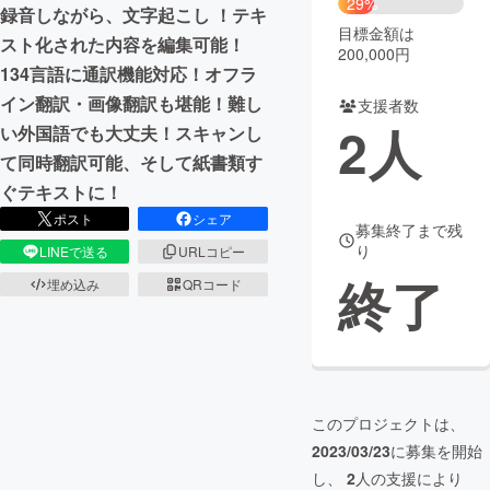
29%
録音しながら、文字起こし ！テキ
目標金額は
まちづくり・地域活性化
スト化された内容を編集可能！
200,000円
134言語に通訳機能対応！オフラ
イン翻訳・画像翻訳も堪能！難し
支援者数
CAMPFIRE for Social Good
CAMPFIRE Creation
2
人
い外国語でも大丈夫！スキャンし
CAMPFIREふるさと納税
machi-ya
コミュニティ
て同時翻訳可能、そして紙書類す
ぐテキストに！
ポスト
シェア
募集終了まで残
り
LINEで送る
URLコピー
終了
埋め込み
QRコード
このプロジェクトは、
2023/03/23
に募集を開始
し、
2
人の支援により