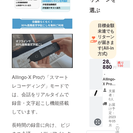
とつです。
これから
選ぶ
も、毎日を
より快適に
目標金額
する魅力的
未達でも
な製品を皆
リターン
様にお届け
が届きま
してまいり
す
(All-in
方式)
ます。
日本国内で
28,
残り
880
100
の販売・サ
円
ポートは当
・
Allingo-X Proの「スマート
Allingo-
社が責任を
X Pro×1
レコーディング」モードで
持って対応
・日本
支援
いたしま
語説明
は、会話をリアルタイムで
者：
書×1 ・
す。
0人
録音・文字起こし機能搭載
USB-C
お届
充電
け予
しています。
ケーブ
定：
ル
2023
年05
×1（長
長時間の録音に向け、 ビジ
こ
月
さ：
の
リ
50cm）
タ