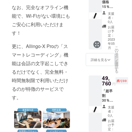
価格
50cm）
状況、
なお、完全なオフライン機
15％OF
※送料込
製造工
F」
み、税
程上の
支援
能で、Wi-Fiがない環境にも
Allingo-
込価格
都合等
者：
X Pro×1
です。
により
0人
ご安心に利用いただけま
・
※通常価
出荷時
お届
Allingo-
格は
期が遅
け予
す！
X Pro×1
35,880
定：
れる場
・日本
2023
円とな
合がご
年05
語説明
りま
更に、Allingo-X Proの「ス
ざいま
こ
月
書×1 ・
す。 ※
の
す。予
リ
USB-C
マートレコーディング」機
開発中
タ
めご了
ー
充電
の製品
ン
承くだ
詳細を見る
を
能は会話の文字起こしでき
ケーブ
につき
選
さい。
択
ル
まして
す
るだけでなく、完全無料・
る
×1（長
は、デ
49,
さ：
ザイ
時間無制限で利用いただけ
残り30
50CM）
760
ン・仕
円
※送料込
様が一
るのが特徴のサービスで
「超早
み、税
部変更
割
込価格
す。
になる
30％OF
です。
可能性
F」
※通常価
がござ
支援
Allingo-
格は
いま
者：
X Pro×2
35,880
す。 ご
0人
・
円とな
注文状
お届
Allingo-
りま
況、使
け予
X Pro本
す。 ※
定：
用部材