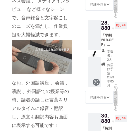
ネス会議 、 メディアインタ
ー
※送料込
ン
詳細を見る
を
み、税
ビュ ーなど様々なシーン
選
択
込価格
す
る
で、音声録音と文字起こし
です。
28,
※通常価
のニーズを満たし、作業負
残り48
格は
880
円
35,880
担を大幅軽減できます。
「早割
円とな
20％OF
りま
F」
す。 ※
Allingo-
開発中
支援
X Pro×1
の製品
者：
・
につき
2人
Allingo-
まして
お届
X Pro×1
は、デ
け予
・日本
ザイ
定：
語説明
2023
ン・仕
年05
なお、外国語講座 、会議 、
書×1 ・
様が一
こ
月
USB-C
部変更
の
リ
演説 、外国語での授業等の
充電
になる
タ
ー
ケーブ
可能性
ン
詳細を見る
時、話者の話した言葉をリ
を
ル×1・
がござ
選
択
USB-C
いま
す
アルタイムに録音・翻訳
る
充電
す。 ご
30,
ケーブ
注文状
し、原文も翻訳内容も画面
残り50
ル
880
況、使
円
×1（長
に表示する可能です！
用部材
「特別
さ：
の供給