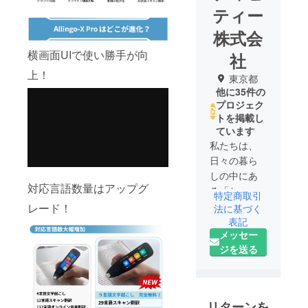
ティー
株式会
横画面UIで使い勝手が向
社
上！
東京都
他に35件の
プロジェク
トを掲載し
ています
私たちは、
日々の暮ら
しの中にあ
対応言語数量はアップグ
る「ちょっ
特定商取引
と不便」を
レード！
法に基づく
解決する製
表記
メッセー
品を探し続
ジを送る
けていま
す。
CLEANGUA
RDもそのひ
リターンを