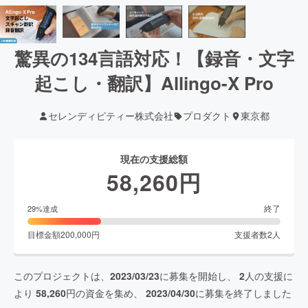
驚異の134言語対応！【録音・文字
起こし・翻訳】Allingo-X Pro
セレンディピティー株式会社
プロダクト
東京都
現在の支援総額
58,260
円
終了
29
%達成
目標金額
200,000
円
支援者数
2
人
このプロジェクトは、
2023/03/23
に募集を開始し、
2
人の支援に
より
58,260
円の資金を集め、
2023/04/30
に募集を終了しました