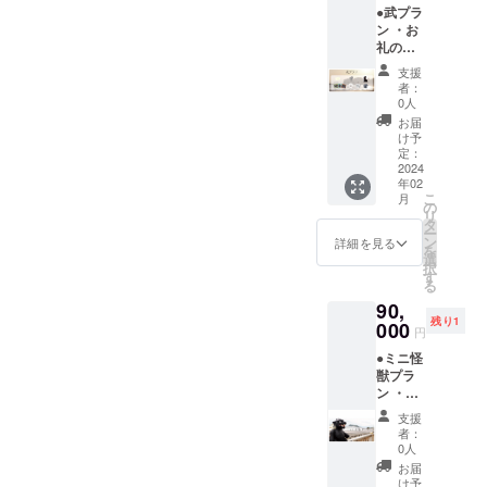
●武プラ
入くだ
ター ・
ン ・お
さい。
ステッ
礼の
第三者
カー(三
メール
を特定
種類) ・
支援
・エン
する名
オリジ
者：
ドロー
前や公
ナルT
0人
ルクレ
序良俗
シャツ
お届
ジット
に反す
(Lサイ
け予
(大)
るお名
定：
ズ)
（ご支
2024
前は掲
年02
援時、
載いた
こ
月
必ず備
しかね
の
リ
考欄に
ますの
タ
ー
ご希望
で、予
ン
詳細を見る
を
のお名
めご了
選
択
前
承くだ
す
る
（ニッ
さ
90,
クネー
い。）
残り1
ム可）
000
。 ・ミ
円
をご記
ニポス
●ミニ怪
入くだ
ター ・
獣プラ
さい。
ステッ
ン ・お
第三者
カー(三
礼の
を特定
種類) ・
支援
メール
する名
オリジ
者：
・エン
前や公
ナルT
0人
ドロー
序良俗
シャツ
お届
ルクレ
に反す
(Lサイ
け予