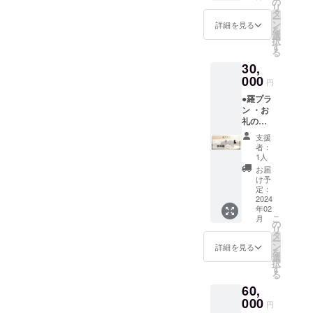
しかね
の
リ
考欄に
ますの
タ
ー
ご希望
で、予
ン
詳細を見る
を
のお名
めご了
選
択
前
承くだ
す
る
（ニッ
さ
30,
クネー
い。）
ム可）
000
・ミニ
円
をご記
ポス
●羅プラ
入くだ
ター ・
ン ・お
さい。
ステッ
礼の
第三者
カー(三
メール
を特定
種類)
支援
・エン
する名
者：
ドロー
前や公
1人
ルクレ
序良俗
お届
ジット
に反す
け予
(中)
るお名
定：
（ご支
2024
前は掲
年02
援時、
載いた
こ
月
必ず備
しかね
の
リ
考欄に
ますの
タ
ー
ご希望
で、予
ン
詳細を見る
を
のお名
めご了
選
択
前
承くだ
す
る
（ニッ
さ
60,
クネー
い。）
ム可）
000
・ミニ
円
をご記
ポス