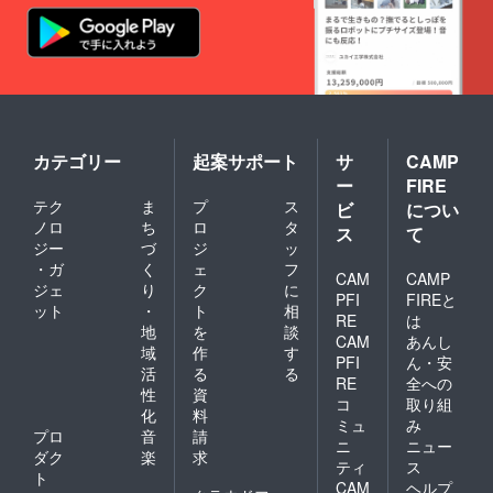
カテゴリー
起案サポート
サ
CAMP
ー
FIRE
テク
ま
プ
ス
ビ
につい
ノロ
ち
ロ
タ
ス
て
ジー
づ
ジ
ッ
・ガ
く
ェ
フ
CAM
CAMP
ジェ
り
ク
に
PFI
FIREと
ット
・
ト
相
RE
は
地
を
談
CAM
あんし
域
作
す
PFI
ん・安
活
る
る
RE
全への
性
資
コ
取り組
化
料
ミュ
み
プロ
音
請
ニ
ニュー
ダク
楽
求
ティ
ス
ト
CAM
ヘルプ