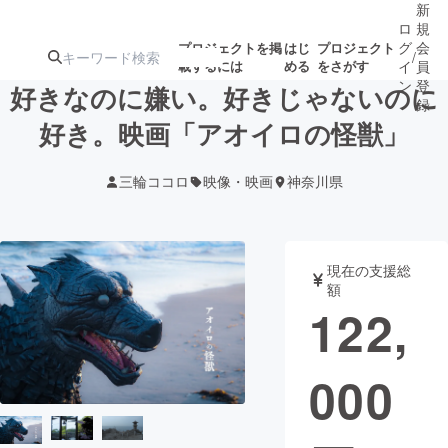
新
ロ
規
グ
会
プロジェクトを掲
はじ
プロジェクト
/
載するには
める
をさがす
イ
員
ン
登
好きなのに嫌い。好きじゃないのに
録
好き。映画「アオイロの怪獣」
人気のプロ
注目のリ
注目の新着プロ
募集終了が近いプ
もうすぐ公開
三輪ココロ
映像・映画
神奈川県
ジェクト
ターン
ジェクト
ロジェクト
されます
アート・写真
音楽
現在の支援総
額
122,
テクノロジー・ガジェット
ゲーム・サ
000
映像・映画
書籍・雑誌
ビジネス・起業
チャレンジ