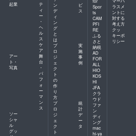
マーハ
for
起業
テ
ン
ビ
ラスメ
Spor
ィ
デ
ス
ントに
ts
ー
ィ
対する
CAM
・
ン
考え方
PFI
ヘ
グ
クッ
RE
ル
と
キーポ
ふる
ス
は
リシー
さと
ケ
プ
実
納税
ア
ロ
施
AD
アー
舞
ジ
事
FOR
ト・
台
ェ
例
ALL
写真
・
ク
HIO
パ
ト
KOS
フ
の
HI
ォ
作
JFA
ー
り
クラ
マ
方
ウド
ン
プ
統
ファ
ス
ロ
計
ン
ソー
ジ
デ
ディ
シャ
ェ
ー
ング
ル
ク
タ
mac
グッ
ト
hi-ya