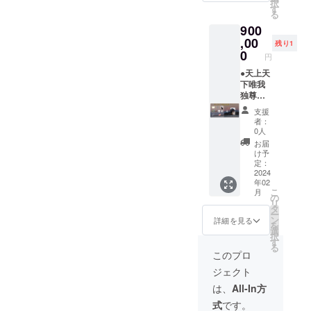
択
承くだ
前
す
る
さ
（ニッ
900
い。）
クネー
・ミニ
ム可）
,00
残り1
怪獣
をご記
0
円
入くだ
さい。
●天上天
第三者
下唯我
を特定
独尊プ
する名
ラン ・
支援
前や公
お礼の
者：
序良俗
メール
0人
に反す
・エン
お届
るお名
ドロー
け予
前は掲
ルクレ
定：
載いた
ジット
2024
年02
しかね
(特大)
こ
月
ますの
（ご
の
リ
で、予
支援
タ
ー
めご了
時、必
ン
詳細を見る
を
承くだ
ず備考
選
択
さ
欄にご
す
る
い。）
希望の
このプロ
・ミニ
お名前
ジェクト
ポス
（ニッ
ター ・
クネー
は、
All-In方
ステッ
ム可）
式
です。
カー(三
をご記