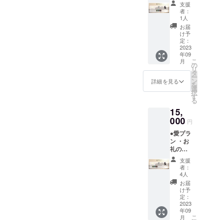
メール
を特定
支援
・エン
する名
者：
ドロー
前や公
1人
ルクレ
序良俗
お届
ジット
に反す
け予
(小)
るお名
定：
（ご支
2023
前は掲
年09
援時、
載いた
こ
月
必ず備
しかね
の
リ
考欄に
ますの
タ
ー
ご希望
で、予
ン
詳細を見る
を
のお名
めご了
選
択
前
承くだ
す
る
（ニッ
さ
15,
クネー
い。）
ム可）
000
・ミニ
円
をご記
ポス
●愛プラ
入くだ
ター ・
ン ・お
さい。
ステッ
礼の
第三者
カー(ラ
メール
を特定
ンダム
支援
・エン
する名
一種)
者：
ドロー
前や公
4人
ルクレ
序良俗
お届
ジット
に反す
け予
(中)
るお名
定：
（ご支
2023
前は掲
年09
援時、
載いた
こ
月
必ず備