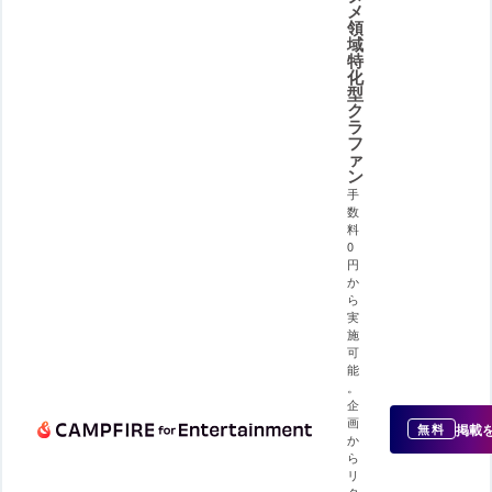
メ
領
域
特
化
型
ク
ラ
フ
ァ
ン
手
数
料
0
円
か
ら
実
施
可
能
。
企
画
掲載
無料
か
ら
リ
タ