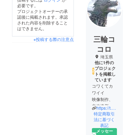
必要です。
プロジェクトオーナーの承
認後に掲載されます。承認
された内容を削除すること
はできません。
三輪コ
※投稿する際の注意点
コロ
埼玉県
他に1件の
プロジェク
トを掲載し
ています
コワくてカ
ワイイ
映像制作、
立体造形を
https://t.co/SyZR7Jnv4b
していま
特定商取引
法に基づく
表記
メッセー