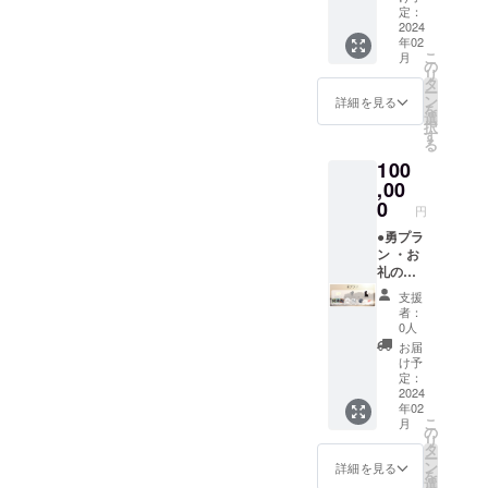
ジット
るお名
定：
ズ) ・完
(大)
2024
前は掲
成DVD
年02
（ご支
載いた
こ
月
援時、
しかね
の
リ
必ず備
ますの
タ
ー
考欄に
で、予
ン
詳細を見る
を
ご希望
めご了
選
択
のお名
承くだ
す
る
前
さ
100
（ニッ
い。）
クネー
,00
・ミニ
ム可）
ポス
0
円
をご記
ター ・
入くだ
●勇プラ
ステッ
さい。
ン ・お
カー(三
第三者
礼の
種類) ・
を特定
メール
オリジ
支援
する名
・エン
ナルT
者：
前や公
ドロー
シャツ
0人
序良俗
ルクレ
(Lサイ
お届
に反す
ジット
ズ) ・完
け予
るお名
(大)
成DVD
定：
前は掲
（ご支
2024
・怪獣
年02
載いた
援時、
「レ
こ
月
しかね
必ず備
ン」頭
の
リ
ますの
考欄に
部フィ
タ
ー
で、予
ご希望
ギュア
ン
詳細を見る
を
めご了
のお名
選