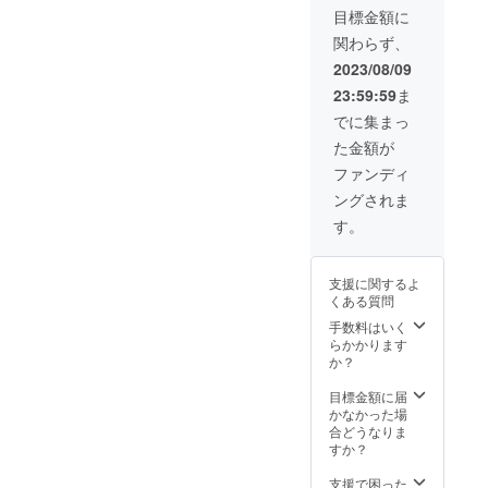
種類) ・
入くだ
目標金額に
オリジ
さい。
関わらず、
ナルT
第三者
シャツ
を特定
2023/08/09
(Lサイ
する名
23:59:59
ま
ズ) ・完
前や公
成DVD
序良俗
でに集まっ
・怪獣
に反す
た金額が
「レ
るお名
ン」頭
前は掲
ファンディ
部フィ
載いた
ングされま
ギュア
しかね
・あな
ますの
す。
たのア
で、予
イコン
めご了
描きま
承くだ
支援に関するよ
す
さ
くある質問
い。）
・ミニ
手数料はいく
ポス
らかかります
ター ・
か？
ステッ
カー(三
目標金額に届
種類) ・
かなかった場
オリジ
合どうなりま
ナルT
すか？
シャツ
(Lサイ
支援で困った