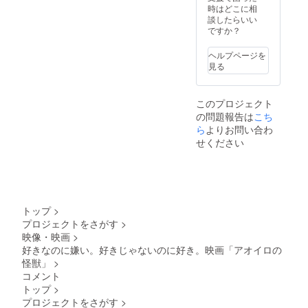
ズ) ・完
時はどこに相
成DVD
談したらいい
・怪獣
ですか？
「レ
ン」頭
ヘルプページを
部フィ
見る
ギュア
・怪獣
「レ
このプロジェクト
ン」着
の問題報告は
こち
ぐるみ
ら
よりお問い合わ
せください
トップ
>
プロジェクトをさがす
>
映像・映画
>
好きなのに嫌い。好きじゃないのに好き。映画「アオイロの
怪獣」
>
コメント
トップ
>
プロジェクトをさがす
>