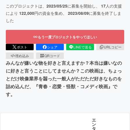
このプロジェクトは、
2023/05/25
に募集を開始し、
17
人の支援
により
122,000
円の資金を集め、
2023/08/09
に募集を終了しま
した
もう一度プロジェクトをやってほしい
ポスト
シェア
LINEで送る
URLコピー
埋め込み
QRコード
みんなが嫌いな物を好きと言えますか？本当は嫌いなの
に好きと言うことにしてませんか？この映画は、ちょっ
とだけ映像業界を齧った一般人がただただ好きなものを
詰め込んだ、『青春・恋愛・怪獣・コメディ映画』で
す。
エ
ン
タ