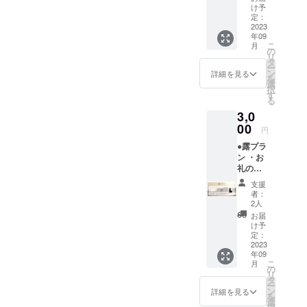
ジット
け予
(小)
定：
（ご支
2023
年09
援時、
こ
月
必ず備
の
リ
考欄に
タ
ー
ご希望
ン
詳細を見る
を
のお名
選
択
前
す
る
（ニッ
3,0
クネー
ム可）
00
円
をご記
●露プラ
入くだ
ン ・お
さい。
礼の
第三者
メール
を特定
支援
・エン
する名
者：
ドロー
前や公
2人
ルクレ
序良俗
お届
ジット
に反す
け予
(小)
るお名
定：
（ご支
2023
前は掲
年09
援時、
載いた
こ
月
必ず備
しかね
の
リ
考欄に
ますの
タ
ー
ご希望
で、予
ン
詳細を見る
を
のお名
めご了
選