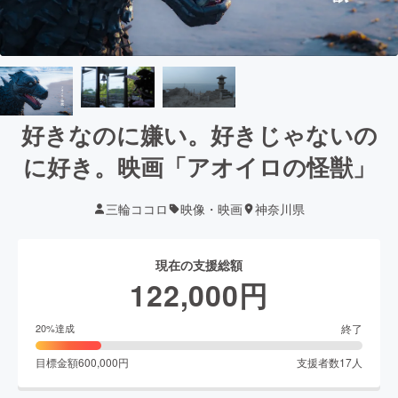
好きなのに嫌い。好きじゃないの
に好き。映画「アオイロの怪獣」
三輪ココロ
映像・映画
神奈川県
現在の支援総額
122,000
円
終了
20
%達成
目標金額
600,000
円
支援者数
17
人