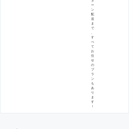
ー
ン
配
送
ま
で
、
す
べ
て
お
任
せ
の
プ
ラ
ン
も
あ
り
ま
す
！