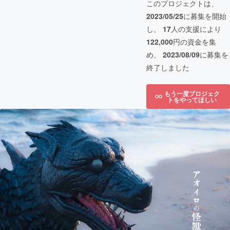
このプロジェクトは、
2023/05/25
に募集を開始
し、
17
人の支援により
122,000
円の資金を集
め、
2023/08/09
に募集を
終了しました
もう一度プロジェク
トをやってほしい