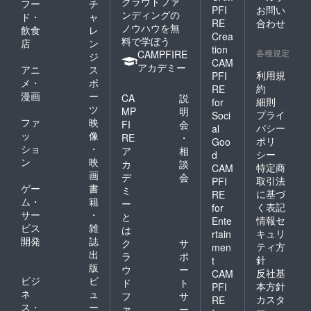
クラウドファ
フー
チ
PFI
お問い
ンディングの
ド・
ャ
RE
合わせ
ノウハウを無
飲食
レ
Crea
料で学ぼう
店
ン
tion
各種規定
CAMPFIRE
ジ
CAM
アカデミー
アニ
ス
利用規
PFI
メ・
ポ
約
RE
漫画
ー
CA
説
細則
for
ツ
MP
明
プライ
Soci
ファ
映
FI
会
バシー
al
ッ
像
RE
・
ポリ
Goo
ショ
・
ア
相
シー
d
ン
映
カ
談
特定商
CAM
画
デ
会
取引法
PFI
ゲー
書
ミ
に基づ
RE
ム・
籍
ー
く表記
for
サー
・
と
情報セ
Ente
ビス
雑
は
キュリ
rtain
開発
誌
ク
サ
ティ方
men
出
ラ
ポ
針
t
版
ウ
ー
反社基
CAM
ビジ
ビ
ド
ト
本方針
PFI
ネ
ュ
フ
サ
カスタ
RE
ス・
ー
ァ
ー