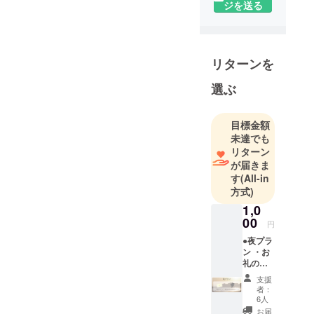
ジを送る
リターンを
選ぶ
目標金額
未達でも
リターン
が届きま
す
(All-in
方式)
1,0
00
円
●夜プラ
ン ・お
礼の
メール
支援
・エン
者：
ドロー
6人
ルクレ
お届