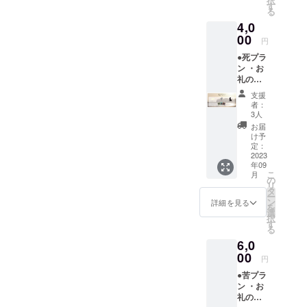
択
前
承くだ
す
る
（ニッ
さ
4,0
クネー
い。）
ム可）
00
円
をご記
●死プラ
入くだ
ン ・お
さい。
礼の
第三者
メール
を特定
支援
・エン
する名
者：
ドロー
前や公
3人
ルクレ
序良俗
お届
ジット
に反す
け予
(小)
るお名
定：
（ご支
2023
前は掲
年09
援時、
載いた
こ
月
必ず備
しかね
の
リ
考欄に
ますの
タ
ー
ご希望
で、予
ン
詳細を見る
を
のお名
めご了
選
択
前
承くだ
す
る
（ニッ
さ
6,0
クネー
い。）
ム可）
00
・ミニ
円
をご記
ポス
●苦プラ
入くだ
ター
ン ・お
さい。
礼の
第三者