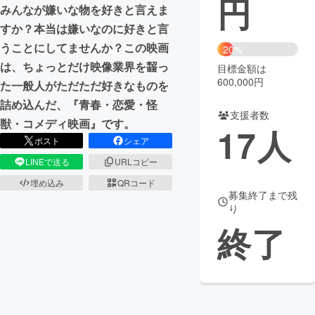
円
みんなが嫌いな物を好きと言えま
まちづくり・地域活性化
すか？本当は嫌いなのに好きと言
うことにしてませんか？この映画
20%
は、ちょっとだけ映像業界を齧っ
目標金額は
CAMPFIRE for Social Good
CAMPFIRE Creation
600,000円
た一般人がただただ好きなものを
CAMPFIREふるさと納税
machi-ya
コミュニティ
詰め込んだ、『青春・恋愛・怪
支援者数
獣・コメディ映画』です。
17
人
ポスト
シェア
LINEで送る
URLコピー
埋め込み
QRコード
募集終了まで残
り
終了