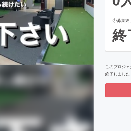
募集終
CAMPFIRE for Social Good
CAMPFIRE Creation
終
CAMPFIREふるさと納税
machi-ya
コミュニティ
このプロジェ
終了しました