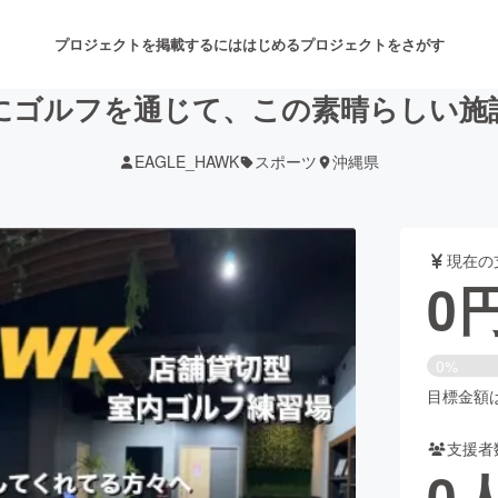
プロジェクトを掲載するには
はじめる
プロジェクトをさがす
にゴルフを通じて、この素晴らしい施
EAGLE_HAWK
スポーツ
沖縄県
注目のリターン
注目の新着プロジェクト
募集終了が近いプロジェクト
も
現在の
音楽
舞台・パフォーマンス
0
ゲーム・サービス開発
フード・飲食店
0%
書籍・雑誌出版
アニメ・漫画
目標金額は3
支援者
チャレンジ
ビューティー・ヘルスケ
0