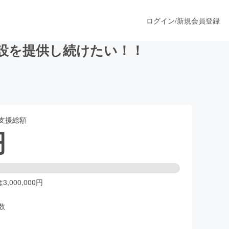
ログイン
/
新規会員登録
設を提供し続けたい！！
うすぐ公開されます
支援総額
プロダクト
円
ファッション
スポーツ
,000,000円
数
ア
ソーシャルグッド
人