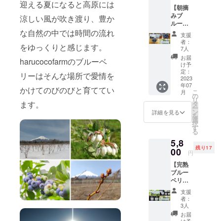
様分の
生ブ
お使い
迎える夏になると高原には
【朝摘
チケッ
ルーベ
いただ
みブ
トのお
涼しい風が吹き渡り、豊か
リー 内
けると
ルーベ
届けで
容量：
思いま
リーと
な自然の中では時間の流れ
す。 ブ
125g 冷
す。 ブ
支援
ジャム
ルーベ
蔵庫に
ルーベ
者：
をゆっくりと感じます。
とソー
リー食
入れて
7人
リー
スの
べ放題
保存の
ジャム
お届
harucocofarmのブルーベ
セット
+収穫体
上お早
け予
190gと
お届け
験コー
定：
めにお
ブルー
リーはそんな場所で愛情を
コー
2023
ス（収
召し上
ベリー
年07
ス】
穫体験
がりく
かけてのびのびと育ててい
ソース
こ
月
haruco
して摘
の
ださ
190g入
リ
cofarm
ます。
み取り
タ
い。 ※
り 送
ー
にご来
お持ち
ン
発送は
詳細を見る
料込み
を
園でき
帰りい
選
７/中旬
・ブ
択
ない支
ただく
す
頃から
ルーベ
る
援者様
パック
順次お
リー
5,8
に当農
付き）
届けい
ジャム
残り17
園自慢
00
小人
たしま
190g×1
円
の朝摘
（小学
す。 ※
・ブ
【完熟
みブ
生） 1
申し訳
ルーベ
ブルー
ルーベ
名様
ござい
リー
ベリー
リーを
1,500円
ません
ソース
ジャム
クール
→1,125
が、お
190g×1
支援
とソー
便でお
円
届け日
者：
・お礼
スの
届けい
25%お
3人
時の指
のメー
セット
たしま
得で
定はで
お届
ル 品
お届け
す。 朝