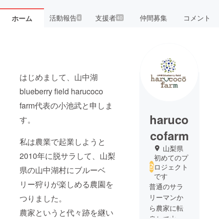
活動報告
支援者
仲間募集
コメント
ホーム
4
40
はじめまして、山中湖
blueberry field harucoco
farm代表の小池武と申しま
haruco
す。
cofarm
私は農業で起業しようと
山梨県
2010年に脱サラして、山梨
初めてのプ
ロジェクト
県の山中湖村にブルーベ
です
リー狩りが楽しめる農園を
普通のサラ
リーマンか
つりました。
ら農家に転
農家というと代々跡を継い
身して山梨