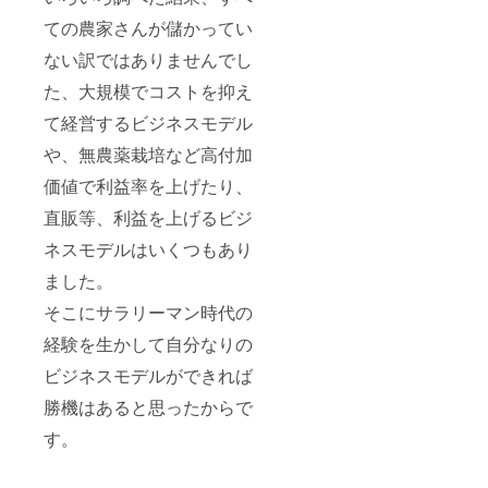
1
お客様
中学生
トか
ご了承
・ご住
本 農業
につい
ての農家さんが儲かってい
以上
メール
くださ
所 ・電
体験と
ては3名
2,200円
か電話
い。 ※
話番号
栽培教
まで無
ない訳ではありませんでし
→1,700
のいず
写真は
室の内
料とさ
円 小学
れかか
イメー
た、大規模でコストを抑え
容 2023
せてい
生
ら、ご
ジで
・剪定
ただき
1,500
予約を
す、ギ
て経営するビジネスモデル
作
ます。
円
お願い
フト箱
業
ブルー
→1,000
しま
や、無農薬栽培など高付加
に入れ
11/下
ベリー
円 4歳
す。 ※
ての発
旬～3/
食べ放
か
価値で利益率を上げたり、
チケッ
送にな
上旬
題+収穫
ら
トのご
りま
2024 ・
体験
直販等、利益を上げるビジ
600円
利用は
す。 ※
苗の植
コース
→無料
１回の
実際に
栽/土壌
ネスモデルはいくつもあり
中学生
（※3名
みとな
お届け
改
以上
まで）
りま
するリ
ました。
良
2,200円
小学生
す。
ターン
3/中
→1,700
以上の
そこにサラリーマン時代の
とパッ
旬～ ・
円 小学
お客様
ケージ
挿し木/
生
には収
経験を生かして自分なりの
等のデ
接ぎ木
1,500
穫体験
ザイン
苗作
円
ビジネスモデルができれば
をして
が異な
り
→1,000
お持ち
る場合
4/下旬
勝機はあると思ったからで
円 4歳
帰りい
があり
～ ・施
か
ただく
ますの
す。
肥
ら
約170ｇ
で、あ
600円
入る
らかじ
→無料
パック
めご了