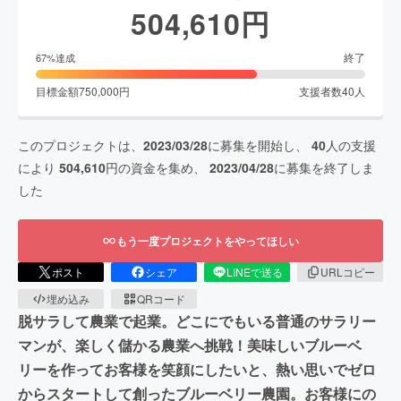
504,610
円
終了
67
%達成
目標金額
750,000
円
支援者数
40
人
このプロジェクトは、
2023/03/28
に募集を開始し、
40
人の支援
により
504,610
円の資金を集め、
2023/04/28
に募集を終了しま
した
もう一度プロジェクトをやってほしい
ポスト
シェア
LINEで送る
URLコピー
埋め込み
QRコード
脱サラして農業で起業。どこにでもいる普通のサラリー
マンが、楽しく儲かる農業へ挑戦！美味しいブルーベ
リーを作ってお客様を笑顔にしたいと、熱い思いでゼロ
からスタートして創ったブルーベリー農園。お客様にの