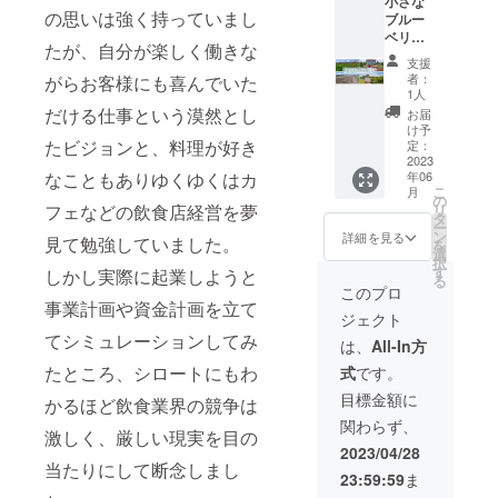
小さな
木の植
届け日
用させ
の並び
りが500
利用は1
コレク
の思いは強く持っていまし
限：製
ブルー
栽作業
時の指
ていた
順はお
円offに
枚につ
ティブ
造日よ
ベリー
を体験
定はで
だきま
申込み
なるチ
たが、自分が楽しく働きな
きお一
凡 東
り12ヶ
園の
できま
きかね
す。
いただ
ケット
支援
人様１
京都町
月 販売
オー
す。 選
ます、
haruco
きまし
者：
がらお客様にも喜んでいた
です、
回のみ
田市木
者：
ナーに
定はブ
ご了承
cofarm
1人
た順番
またご
となり
曽西2-
haruco
なれる
ルーベ
だける仕事という漠然とし
くださ
を応援
とさせ
お届
同伴の
ます。
1-17 大
cofarm
コース
リーの
い。 ※
してく
け予
ていた
小学生
豆、キ
山梨
【5本の
たビジョンと、料理が好き
果実を
定：
写真は
ださる
だきま
未満の
ウイ、
県笛吹
樹の
2023
大きく
イメー
皆様の
す。 ※
お客様
りんご
なこともありゆくゆくはカ
市石和
年06
オー
美味し
ジで
ために
個人名
につい
こ
を使用
月
町小石
ナーに
く作る
の
す、ギ
も目一
だけで
ては3名
フェなどの飲食店経営を夢
リ
した設
和8-8 製
なれる
ために
タ
フト箱
杯頑張
なく団
まで無
ー
備で製
造所：
権利+農
一番重
ン
に入れ
りま
詳細を見る
体名・
見て勉強していました。
料とさ
を
造して
企業組
業体験
要な作
選
ての発
す！
店名・
せてい
択
いま
合ワー
+栽培教
業にな
す
送にな
しかし実際に起業しようと
社名で
ただき
る
す。 品
カーズ
室+ブ
りま
りま
このプロ
のご登
ます。
名：ブ
コレク
ルーベ
事業計画や資金計画を立て
す。 植
す。 ※
録も可
ブルー
ルーベ
ジェクト
ティブ
リー狩
栽はブ
実際に
能で
ベリー
リー
凡 東
てシミュレーションしてみ
り割引
ルーベ
お届け
は、
All-In方
す。 ※
食べ放
ソース
京都町
チケッ
リーを
するリ
縦10m×
題+収穫
たところ、シロートにもわ
原材
式
です。
田市木
ト付
栽培す
ターン
横45cm
体験
料：ブ
曽西2-
き】 小
る際の1
とパッ
目標金額に
の範囲
コース
かるほど飲食業界の競争は
ルーベ
1-17 大
さな苗
番目の
ケージ
内とな
中学生
リー
関わらず、
豆、キ
木から
ポイン
等のデ
激しく、厳しい現実を目の
りま
以上
（山中
ウイ、
お世話
トとし
ザイン
2023/04/28
す。 ※
2,200円
湖産）
りんご
をし
て重要
当たりにして断念しまし
が異な
文字数
→1,700
砂糖
23:59:59
ま
を使用
て、
な作業
る場合
は上記
円 小学
（国産
した設