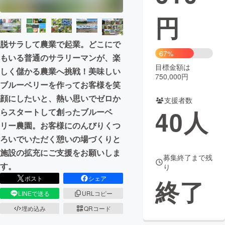
円
まちづくり・地域活性化
脱サラして農業で起業。どこにで
CAMPFIRE for Social Good
CAMPFIRE Creation
67%
もいる普通のサラリーマンが、楽
CAMPFIREふるさと納税
machi-ya
コミュニティ
目標金額は
しく儲かる農業へ挑戦！美味しい
750,000円
ブルーベリーを作ってお客様を笑
顔にしたいと、熱い思いでゼロか
支援者数
40
人
らスタートして創ったブルーベ
リー農園。お客様にのんびりくつ
ろいでいただく憩いの場づくりと
施設の拡充にご支援をお願いしま
募集終了まで残
す。
り
ポスト
シェア
終了
LINEで送る
URLコピー
埋め込み
QRコード