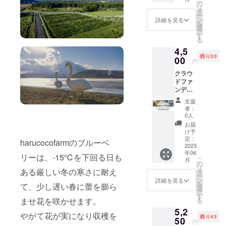
ない支
濃厚な
の
は事前
枚につ
リ
援者様
風味を
タ
にホー
きお一
ー
に当農
味わえ
ン
ムペー
詳細を見る
人様１
を
園自慢
ように
選
ジの予
回のみ
択
の朝摘
完熟果
す
約サイ
となり
る
みブ
をたっ
トか
ます。
4,5
ルーベ
ぷり使
メール
残り30
リーを
00
用し
か電話
円
クール
て、甜
のいず
クラウ
便でお
菜糖で
れかか
ドファ
届けい
低糖度
ら、ご
ンディ
たしま
に仕上
予約を
ング限
す。 朝
げてあ
お願い
支援
定 【ブ
摘みブ
りま
しま
者：
ルーベ
ルーベ
す。
0人
す。 ※
リー狩
リー4
ソース
チケッ
お届
り早割
パック
は酸味
け予
トのご
チケッ
入り
定：
の少な
利用は1
harucocofarmのブルーベ
ト 小
2023
送料込
い品種
枚につ
年06
人（小
み ・ブ
リーは、-15℃を下回る日も
を使用
きお一
こ
月
学生）4
ルーベ
の
し粒が
人様１
リ
枚セッ
ある厳しい冬の寒さに耐え
リー
タ
残るサ
回のみ
ー
ト
125g入
ン
ラッと
詳細を見る
となり
を
て、少し遅い春に蕾を膨ら
6,000→
りパッ
選
した
ます。
択
4,500】
ク×4 ・
す
ソース
ませ花を咲かせます。
る
小人
お礼の
状で
5,2
（小学
メール
す、料
やがて花が実になり収穫を
残り43
生）4名
50
品名：
理にも
円