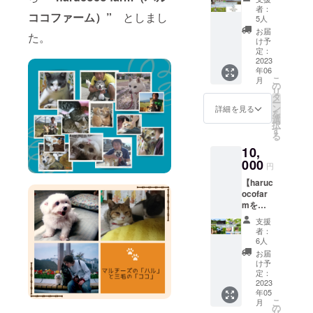
ます。
リー
ルーベ
果実を
名様
ルーベ
者：
菜） 内
（山中
ココファーム）”
としまし
リー狩
大きく
2,200円
5人
リー
容量：
湖産）
り割引
美味し
→1,650
ジャム
お届
150g 賞
た。
砂糖
チケッ
く作る
円
け予
400gと
味期
（国産
ト】
ために
定：
25%お
ブルー
限：製
てん
【特典
2023
一番重
得で
ベリー
造日よ
菜）酸
年06
内容】
要な作
す。 さ
ソース
り10ヶ
こ
月
味料
・農園
業にな
の
らに、
400g入
月 販売
リ
（酒石
入口の
りま
タ
お持ち
り 送
者：
ー
酸） 内
看板裏
す。 ブ
ン
帰りの
詳細を見る
料込み
haruco
を
容量：
にお名
ルーベ
選
パック
・ブ
cofarm
択
190g 賞
前掲載
リー栽
す
（170
ルーベ
山梨
る
味期
ボード
培のポ
ｇ）→
リー
県笛吹
限：製
10,
を作
イント
大パッ
ジャム
市石和
造日よ
製、支
000
を聞け
ク（220
400g×1
円
町小石
り12ヶ
援者様
る貴重
ｇ）に
・ブ
和8-8 製
月 販売
【haruc
のお名
な体験
サイズ
ルーベ
造所：
者：
ocofar
前を掲
ができ
アップ
リー
企業組
haruco
mを応
載いた
ると思
いたし
ソース
合ワー
cofarm
援コー
しま
いま
ます。
400g×1
支援
カーズ
山梨
ス】
す。 ご
す。 ※
※チケッ
者：
・お礼
コレク
県笛吹
10,000
支援時
作業体
6人
トの有
のメー
ティブ
市石和
円のお
に、掲
験の日
効期限
お届
ル 品
凡 東
町小石
気持ち
載をご
程は11/
け予
は2023/
名：ブ
京都町
和8-8 製
ご支援
希望さ
定：
下旬～
７/上旬
ルーベ
田市木
造所：
※この
2023
れます
3/下旬
～8/下
リー
曽西2-
年05
企業組
コース
お名前
でご相
旬のブ
ジャム
1-17 大
こ
月
合ワー
はリ
等、又
の
談の上
ルーベ
原材
豆、キ