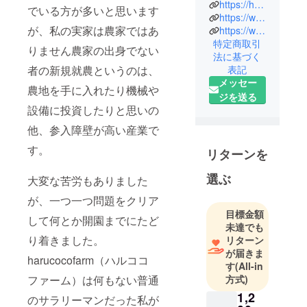
https://harucocofarm.com/
でいる方が多いと思います
県の山中湖
https://www.instagram.com/harucoco_farm/
が、私の実家は農家ではあ
村でブルー
https://www.facebook.com/blueberryharucocofarm
特定商取引
ベリー狩り
りません農家の出身でない
法に基づく
を楽しめる
者の新規就農というのは、
表記
農園を作り
メッセー
農地を手に入れたり機械や
ました。
ジを送る
ブルーベ
設備に投資したりと思いの
リー栽培を
他、参入障壁が高い産業で
始めて10年
す。
目です。最
リターンを
高に美味し
選ぶ
大変な苦労もありました
いブルーベ
リーと、日
が、一つ一つ問題をクリア
常の喧騒を
目標金額
して何とか開園までにたど
離れて自然
未達でも
り着きました。
リターン
の中でのん
が届きま
びりと過ご
harucocofarm（ハルココ
す
(All-in
すことがで
ファーム）は何もない普通
方式)
きる農園を
1,2
のサラリーマンだった私が
目指してい