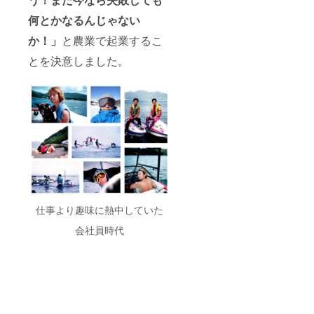
2024/8/
のみ利
は事前
いたし
末まで
用可
にホー
何とかなるんじゃない
ます。
となり
能、
ムペー
送り主
ます。
haruco
か！」
と農業で起業するこ
ジの予
様情報
※栽培教
cofarm
約サイ
・お名
室で
の営業
とを決意しました。
トか
前 ・郵
作った
が続く
メール
便番号
挿し木
限り有
か電話
・ご住
と接ぎ
効で
のいず
所 ・電
木の苗
す。 ※
れかか
話番号
は1年間
チケッ
ら、ご
管理し
トのご
予約を
て支援
利用に
お願い
者様に
ついて
しま
お渡し
は事前
す。 ※
いたし
にホー
チケッ
ます。
ムペー
トのご
※気象状
ジの予
利用は
況、生
約サイ
１回の
仕事より趣味に熱中していた
育状態
トか
みとな
により
メール
りま
会社員時代
収穫で
か電話
す。
きない
のいず
可能性
れかか
もあり
ら、ご
ます、
予約を
ご了承
お願い
くださ
しま