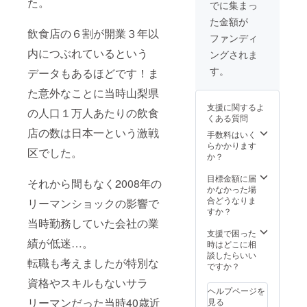
た。
2024年
です。
があり
でに集まっ
範囲内
生
てん
備で製
夏の収
ブルー
ますの
となり
1,500
菜）酸
た金額が
造して
穫を目
ベリー
で、あ
ます
円
味料
飲食店の６割が開業３年以
いま
指す農
栽培の
らかじ
ファンディ
が、
→1,000
（酒石
す。 ※
業体験
ポイン
めご了
フォン
円 4歳
内につぶれているという
酸） 内
ングされま
発送は
にブ
トを聞
承くだ
トの大
か
容量：
７/中旬
ルーベ
ける貴
さい。
す。
きさに
データもあるほどです！ま
ら
400g 賞
頃から
リー栽
重な体
お礼の
よって
600円
味期
順次お
培につ
験がで
た意外なことに当時山梨県
メール
変動い
→無料
限：製
届けい
いて学
きると
が不要
たしま
（※3名
支援に関するよ
造日よ
たしま
べる栽
の人口１万人あたりの飲食
思いま
の際
すので
まで）
くある質問
り12ヶ
す。 ※
培教室
す。 ※
は、備
応相談
小学生
月 販売
店の数は日本一という激戦
申し訳
がセッ
作業体
手数料はいく
考欄に
となり
以上の
者：
ござい
トにな
験の日
らかかります
その旨
ます。
お客様
区でした。
haruco
ません
りま
程は11/
か？
ご記入
・ブ
には収
cofarm
が、お
す。 ク
下旬～
をお願
ルーベ
穫体験
山梨
届け日
ラウド
4/下旬
目標金額に届
い致し
リー狩
それから間もなく2008年の
をして
県笛吹
時の指
ファン
でご相
かなかった場
ます。
り割引
お持ち
市石和
定はで
ディン
談の上
合どうなりま
ギフト
リーマンショックの影響で
チケッ
帰りい
町小石
きかね
グ支援
決定い
すか？
として
トが付
ただく
和8-8 製
ます、
者様専
当時勤務していた会社の業
たしま
のお届
きま
約170ｇ
造所：
ご了承
用の畑
す。 ※
支援で困った
けをご
す。 割
入る
企業組
くださ
績が低迷…。
をご用
作業体
時はどこに相
希望の
引チ
パック
合ワー
い。 お
意して
験は2名
談したらいい
際は、
ケット
が付き
転職も考えましたが特別な
カーズ
礼の
ありま
までご
ですか？
備考欄
内容：
ます。
コレク
メール
す。 こ
参加い
に送り
小学生
※チケッ
資格やスキルもないサラ
ティブ
が不要
ちらに
ただけ
主とし
以上の5
ヘルプページを
トの有
凡 東
の際
昨年植
ます。
て支援
リーマンだった当時40歳近
名様ま
見る
効期
京都町
は、備