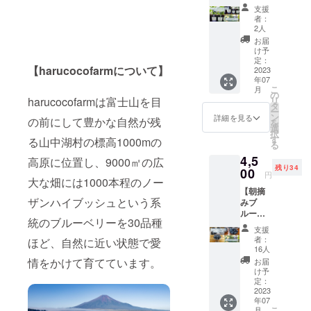
ジャム
名様
す。
りシー
お願い
支援
とソー
2,500円
haruco
ズンの
者：
しま
スの
たっぷ
cofarm
2人
営業終
す。 ※
セット
り500ｇ
を応援
了まで
お届
チケッ
お届け
摘み取
してく
け予
となり
トのご
コー
りお持
定：
ださる
ます。
利用は1
【harucocofarmについて】
ス】
2023
ち帰り
皆様の
※チケッ
枚につ
年07
haruco
になれ
ために
トのご
きお一
こ
月
cofarm
ます。
の
も目一
利用に
人様１
harucocofarmは富士山を目
リ
の完熟
※チケッ
タ
杯頑張
ついて
回のみ
ー
ブルー
トの有
ン
りま
詳細を見る
は事前
の前にして豊かな自然が残
となり
を
ベリー
効期限
選
す！
にホー
ます。
択
をたっ
は2023/
す
る山中湖村の標高1000mの
ムペー
る
ぷりと
７/上旬
ジの予
4,5
使って
高原に位置し、9000㎡の広
～8/下
約サイ
残り34
作っ
00
旬のブ
トか
円
大な畑には1000本程のノー
た、濃
ルーベ
メール
【朝摘
厚な味
リー狩
か電話
ザンハイブッシュという系
みブ
わいの
りシー
のいず
ルーベ
ジャム
ズンの
れかか
統のブルーベリーを30品種
リーお
とソー
営業終
ら、ご
支援
届け
スをお
了まで
者：
ほど、自然に近い状態で愛
予約を
コー
届けし
となり
16人
お願い
ス】
ます。
ます。
情をかけて育てています。
お届
しま
haruco
ジャム
※チケッ
け予
す。 ※
cofarm
はブ
定：
トのご
チケッ
にご来
2023
ルーベ
利用に
トのご
年07
園でき
リーの
ついて
利用は1
こ
月