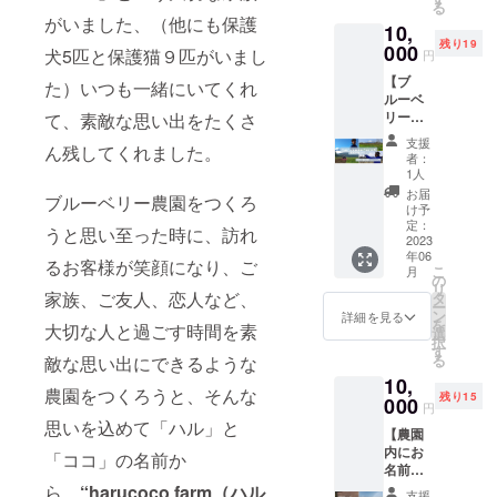
ます。
報のご
和8-8 製
る
6,600】
をたっ
名：生
※チケッ
がいました、（他にも保護
入力を
造所：
10,
大人
ぷり使
ブルー
トのご
お願い
企業組
残り19
（中学
000
用し
ベリー
犬5匹と保護猫９匹がいまし
利用に
円
いたし
合ワー
生以
て、甜
内容
ついて
ます。
カーズ
【ブ
上）4名
た）いつも一緒にいてくれ
菜糖で
量：
は事前
送り主
コレク
ルーベ
様分の
低糖度
125g 冷
にホー
様情報
ティブ
リー剪
て、素敵な思い出をたくさ
チケッ
に仕上
蔵庫に
ムペー
・お名
凡 東
定作業
トのお
げてあ
入れて
ジの予
支援
前 ・郵
京都町
ん残してくれました。
体験+ブ
届けで
りま
保存の
者：
約サイ
便番号
田市木
ルーベ
す。 ブ
す。
1人
上お早
トか
・ご住
曽西2-
リー狩
ルーベ
ソース
めにお
お届
メール
所 ・電
ブルーベリー農園をつくろ
1-17 大
り割引
リー食
は酸味
け予
召し上
か電話
話番号
豆、キ
チケッ
べ放題
定：
の少な
がりく
うと思い至った時に、訪れ
のいず
ウイ、
ト】
2023
+収穫体
い品種
ださ
れかか
りんご
年06
【特典
験コー
を使用
るお客様が笑顔になり、ご
い。 品
ら、ご
こ
を使用
月
内容】
ス（収
の
し粒が
名：ブ
予約を
リ
した設
・農園
家族、ご友人、恋人など、
穫体験
タ
残るサ
ルーベ
お願い
ー
備で製
で１日
して摘
ン
ラッと
詳細を見る
リー
しま
を
造して
大切な人と過ごす時間を素
ブルー
み取り
選
した
ジャム
す。 ※
択
いま
ベリー
お持ち
す
ソース
原材
チケッ
る
敵な思い出にできるような
す。 品
の剪定
帰りい
状で
料：ブ
トのご
名：ブ
10,
作業を
ただく
す、料
ルーベ
利用は1
農園をつくろうと、そんな
ルーベ
残り15
体験で
000
パック
理にも
リー
円
枚につ
リー
きま
付き）
お使い
思いを込めて「ハル」と
（山中
きお一
ソース
【農園
す。 選
大人
いただ
湖産）
人様１
原材
内にお
定はブ
（中学
「ココ」の名前か
けると
砂糖
回のみ
料：ブ
名前掲
ルーベ
生以
思いま
（国産
となり
ルーベ
載+ブ
ら
“harucoco farm（ハル
リーの
上） 1
す。 ブ
てん
支援