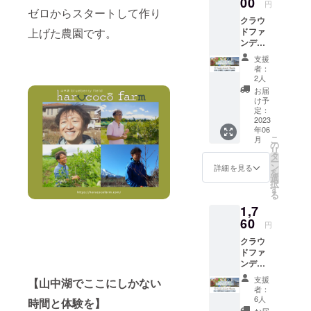
00
円
ゼロからスタートして作り
クラウ
上げた農園です。
ドファ
ンディ
ング限
支援
定 【ブ
者：
ルーベ
2人
リー狩
お届
り早割
け予
チケッ
定：
ト 小
2023
年06
人（小
こ
月
学生）
の
リ
1500→
タ
ー
1,200】
ン
詳細を見る
を
ブルー
選
択
ベリー
す
る
食べ放
1,7
題+収穫
体験
60
円
コース
クラウ
（収穫
ドファ
体験し
ンディ
て摘み
ング限
取りお
支援
【山中湖でここにしかない
定 【ブ
持ち帰
者：
ルーベ
りいた
6人
時間と体験を】
リー狩
だく