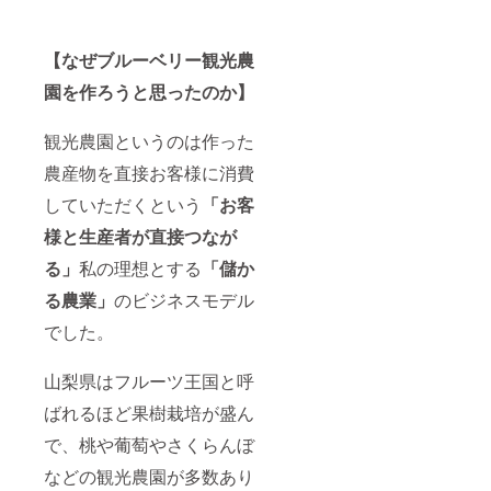
い。 ・
す。 ※
ブルー
チケッ
ベリー
トのご
狩り割
利用は
【なぜブルーベリー観光農
引チ
１回の
ケット
園を作ろうと思ったのか】
みとな
が付き
りま
ます。
す。
観光農園というのは作った
割引チ
ケット
農産物を直接お客様に消費
内容：
小学生
していただくという
「お客
以上の5
名様ま
様と生産者が直接つなが
でお1人
様につ
る」
私の理想とする
「儲か
きブ
る農業」
のビジネスモデル
ルーベ
リー狩
でした。
りが500
円offに
なるチ
山梨県はフルーツ王国と呼
ケット
です、
ばれるほど果樹栽培が盛ん
またご
同伴の
で、桃や葡萄やさくらんぼ
小学生
などの観光農園が多数あり
未満の