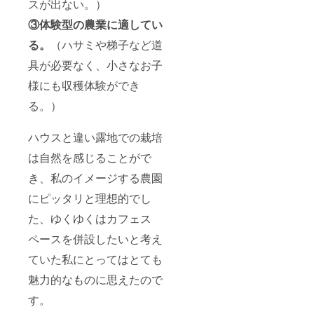
のみ利
スが出ない。）
用可
③体験型の農業に適してい
能、
haruco
る。
（ハサミや梯子など道
cofarm
の営業
具が必要なく、小さなお子
が続く
限り有
様にも収穫体験ができ
効で
す。 ※
る。）
チケッ
トのご
利用に
ハウスと違い露地での栽培
ついて
は自然を感じることがで
は事前
にホー
き、私のイメージする農園
ムペー
ジの予
にピッタリと理想的でし
約サイ
トか
た、ゆくゆくはカフェス
メール
か電話
ペースを併設したいと考え
のいず
ていた私にとってはとても
れかか
ら、ご
魅力的なものに思えたので
予約を
お願い
す。
しま