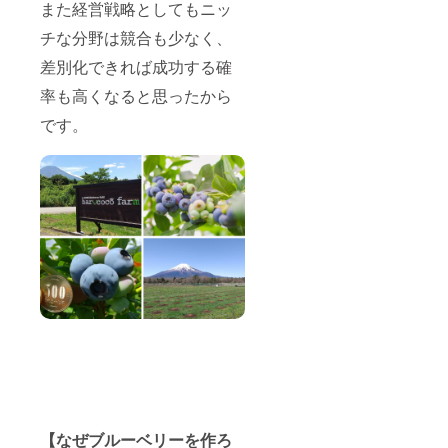
す。 ※
また経営戦略としてもニッ
チケッ
トのご
チな分野は競合も少なく、
利用は
差別化できれば成功する確
１回の
みとな
率も高くなると思ったから
りま
す。
です。
【なぜブルーベリーを作ろ