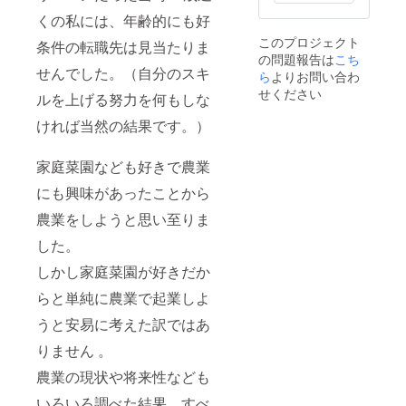
栽した5
・ブ
者様の
でお1人
限：７/
田市木
考欄に
本4品種
ルーベ
くの私には、年齢的にも好
必要情
様につ
上旬～
曽西2-
その旨
のブ
リー狩
報のご
きブ
8/下旬
このプロジェクト
1-17 大
ご記入
条件の転職先は見当たりま
ルーベ
り割引
入力を
ルーベ
のブ
豆、キ
をお願
の問題報告は
こち
リーの
チケッ
お願い
リー狩
ルーベ
ウイ、
せんでした。（自分のスキ
い致し
樹の
ら
よりお問い合わ
トが付
いたし
りが500
リー狩
りんご
ます。
オー
きま
ます。
せください
円offに
りシー
ルを上げる努力を何もしな
を使用
ギフト
ナーに
す。 割
送り主
なるチ
ズン期
した設
として
なれる
引チ
様情報
ケット
ければ当然の結果です。）
間中で
備で製
のお届
権利で
ケット
・お名
です、
のみ利
造して
けをご
す。 ブ
内容：
前 ・郵
またご
用可
いま
希望の
ルーベ
小学生
家庭菜園なども好きで農業
便番号
同伴の
能、
す。 ※
際は、
リーの
以上の5
・ご住
小学生
haruco
発送は
備考欄
品種 ・
にも興味があったことから
名様ま
所 ・電
未満の
cofarm
７/中旬
に送り
スパル
でお1人
話番号
お客様
の営業
頃から
農業をしようと思い至りま
主とし
タ
様につ
につい
が続く
順次お
て支援
ン
きブ
ては3名
限り有
した。
届けい
者様の
2本
ルーベ
まで無
効で
たしま
必要情
・エリ
リー狩
料とさ
しかし家庭菜園が好きだか
す。 ※
す。 ※
報のご
ザベ
りが500
せてい
チケッ
申し訳
入力を
ス
円offに
らと単純に農業で起業しよ
ただき
トのご
ありま
お願い
1本
なるチ
ます。
利用に
せん
いたし
・チャ
うと安易に考えた訳ではあ
ケット
ブルー
ついて
が、お
ます。
ンド
です、
ベリー
は事前
届け日
送り主
りません 。
ラー
またご
食べ放
にホー
時の指
様情報
1本
同伴の
題+収穫
ムペー
農業の現状や将来性なども
定はで
・お名
・リバ
小学生
体験
ジの予
きかね
前 ・郵
ティ
未満の
コース
約サイ
いろいろ調べた結果、すべ
ます、
便番号