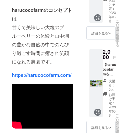
お届
り早割
パック
け予
チケッ
付き）
定：
harucocofarmのコンセプト
ト 大
2023
小人
年06
人（中
は
（小学
こ
月
学生以
生） 1
の
リ
甘くて美味しい大粒のブ
上）
名様
タ
ー
2,200→
1,500円
ン
詳細を見る
ルーベリーの体験と山中湖
を
1,760】
→1,200
選
択
ブルー
円
す
の豊かな自然の中でのんび
る
ベリー
20%お
2,0
食べ放
得で
り過ごす時間に癒され笑顔
題+収穫
00
す。 さ
円
体験
になれる農園です。
らに、
【haruc
コース
お持ち
ocofar
（収穫
帰りの
mを応
https://harucocofarm.com/
体験し
パック
援コー
て摘み
（170
支援
ス】
取りお
ｇ）→
者：
2,000円
持ち帰
大パッ
5人
のお気
りいた
ク（220
お届
持ちご
だく
ｇ）に
け予
支援 ※
パック
定：
サイズ
この
2023
付き）
アップ
年05
コース
大人
いたし
こ
月
はリ
（中学
の
ます。
リ
ターン
生以
タ
※チケッ
ー
品のお
上） 1
ン
トの有
詳細を見る
を
届けは
名様
選
効期限