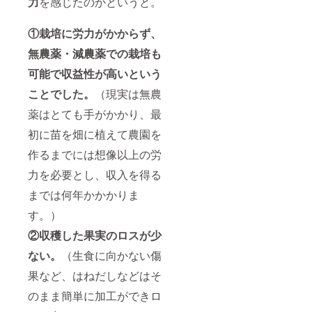
力
を感じたのかというと。
（※3名
まで）
小学生
①栽培に労力がかからず、
以上の
お客様
無農薬・減農薬での栽培も
には収
穫体験
可能で収益性が高いという
をして
お持ち
ことでした。
（現実は無農
帰りい
ただく
薬はとても手がかかり、最
約170ｇ
初に苗を畑に植えて農園を
入る
パック
作るまでには想像以上の労
が付き
ます。
力を必要とし、収入を得る
※チケッ
トの有
までは何年かかかりま
効期
限：７/
す。）
上旬～
②収穫した果実のロスが少
8/下旬
のブ
ない。
（生食に向かない傷
ルーベ
リー狩
果など、はねだしなどはそ
りシー
ズン期
のまま簡単に加工ができロ
間中で