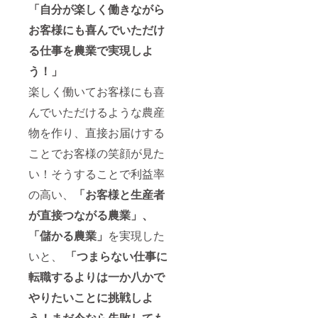
5/上
（※3名
が付き
「
自分が楽しく働きながら
承くだ
旬～ ・
まで）
ます。
さい。
草刈り/
小学生
お客様にも喜んでいただけ
※チケッ
お礼の
害虫対
以上の
トの有
メール
策 5
お客様
る仕事を農業で実現しよ
効期
が不要
月～ ・
には収
限：７/
の際
う！」
収穫
穫体験
上旬～
は、備
7月～
をして
8/下旬
考欄に
楽しく働いてお客様にも喜
※日程は
お持ち
のブ
その旨
支援者
帰りい
ルーベ
んでいただけるような農産
ご記入
様と相
ただく
リー狩
をお願
談の上
約170ｇ
りシー
物を作り、直接お届けする
い致し
決めさ
入る
ズン期
ます。
せてい
パック
ことでお客様の笑顔が見た
間中で
ギフト
ただき
が付き
のみ利
として
ます。
い！そうすることで利益率
ます。
用可
のお届
※作業体
※チケッ
能、
けをご
の高い、
「お客様と生産者
験は2名
トの有
haruco
希望の
までご
効期
cofarm
が直接つながる農業」、
際は、
参加い
限：７/
の営業
備考欄
ただけ
上旬～
が続く
「儲かる農業」
を実現した
に送り
ます。
8/下旬
限り有
主とし
※このリ
のブ
いと、
「つまらない仕事に
効で
て支援
ターン
ルーベ
す。 ※
者様の
のオー
転職するよりは一か八かで
リー狩
チケッ
必要情
ナーと
りシー
トのご
報のご
やりたいことに挑戦しよ
しての
ズン期
利用に
入力を
権利は
間中で
ついて
う！まだ今なら失敗しても
お願い