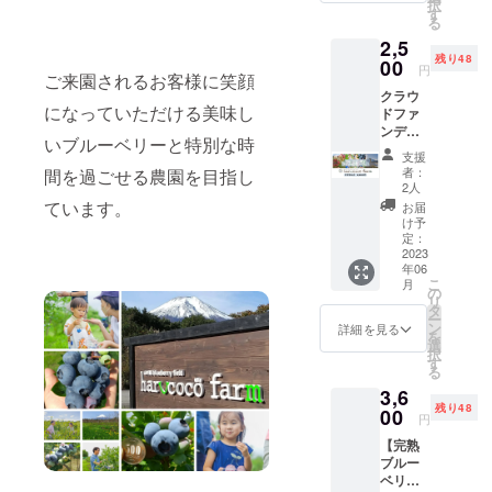
択
ござい
2,200円
す
は2023/
る
ません
→1,760
７/上旬
2,5
のでご
円
～8/下
残り48
注意く
00
20%お
旬のブ
円
ご来園されるお客様に笑顔
ださ
得で
ルーベ
クラウ
い。 感
す。 さ
リー狩
になっていただける美味し
ドファ
謝の気
らに、
りシー
ンディ
持ちを
お持ち
ズンの
いブルーベリーと特別な時
ング限
込めた
帰りの
営業終
支援
定 【ブ
メッ
パック
了まで
者：
間を過ごせる農園を目指し
ルーベ
セージ
（170
2人
となり
リー狩
をメー
ています。
ｇ）→
ます。
お届
り
ルでお
大パッ
け予
※チケッ
ガッツ
返しい
定：
ク（220
トのご
リ収穫
2023
たしま
ｇ）に
利用に
年06
コース
す。
サイズ
ついて
こ
月
チケッ
CAMPF
の
アップ
は事前
リ
ト
IRE手数
タ
いたし
にホー
ー
2,500
料を除
ン
ます。
詳細を見る
ムペー
を
円】 ブ
く支援
選
※チケッ
ジの予
択
ルーベ
金のす
す
トの有
約サイ
る
リー食
べてを
効期限
トか
3,6
べ放題
当プロ
は2023/
メール
残り48
+ガッツ
00
ジェク
７/上旬
か電話
円
リ収穫
トに使
～8/下
のいず
【完熟
コース
用させ
旬のブ
れかか
ブルー
小学生
ていた
ルーベ
ら、ご
ベリー
以上 1
だきま
リー狩
予約を