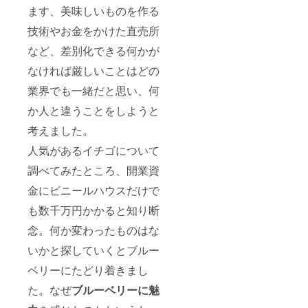
お客様
ます、美味しいものを作る
につい
ては3名
技術やお金をかけた直売所
まで無
料とさ
など、差別化できる何かが
せてい
ただき
なければ厳しいことはどの
ます。
ブルー
業界でも一緒だと思い、何
ベリー
か人と違うことをしようと
食べ放
題+収穫
考えました。
体験
コース
人気があるイチゴについて
中学生
以上
調べてみたところ、開業資
2,200円
→1,700
金にビニールハウスだけで
円 小学
も数千万円かかると知り断
生
1,500
念。何か変わったものはな
円
→1,000
いかと探していくとブルー
円 4歳
か
ベリーにたどり着きまし
ら
600円
た。なぜ
ブルーベリーに魅
→無料