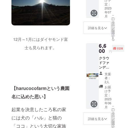
す。 さ
け予
きかね
名：ブ
コー
摘みブ
定：
らに、
ます、
ルーベ
ス】
2023
ルーベ
お持ち
ご了承
リー
年07
haruco
リー3
帰りの
くださ
ジャム
こ
月
cofarm
パック
の
パック
い。 お
原材
リ
の完熟
とジャ
タ
（170
礼の
料：ブ
ー
ブルー
ムと
ン
ｇ）→
詳細を見る
メール
ルーベ
を
ベリー
ソース
選
大パッ
が不要
リー
択
をたっ
のセッ
す
ク（220
の際
（山中
12月～1月にはダイヤモンド富
る
ぷりと
ト 送
ｇ）に
は、備
湖産）
6,6
使って
料込み
サイズ
考欄に
士も見られます。
砂糖
残り28
作っ
00
・ブ
アップ
その旨
円
（国産
た、濃
ルーベ
いたし
ご記入
てん
クラウ
厚な味
リー
ます。
をお願
菜） 内
ドファ
わいの
125g入
※チケッ
い致し
容量：
ンディ
ジャム
りパッ
トの有
ます。
190g 賞
ング限
とソー
ク×3 ・
効期限
ギフト
支援
味期
定 【ブ
スをお
ブルー
は2023/
者：
として
限：製
ルーベ
届けし
ベリー
2人
７/上旬
のお届
造日よ
リー狩
ます。
ジャム
～8/下
お届
【harucocofarmという農園
けをご
り10ヶ
り早割
ジャム
150g×1
け予
旬のブ
希望の
月 販売
チケッ
はブ
定：
名に込めた思い】
・ブ
ルーベ
際は、
者：
ト 大
2023
ルーベ
ルーベ
リー狩
備考欄
haruco
年06
人（中
リーの
リー
りシー
に送り
cofarm
こ
月
学生以
起業を決意したころ私の家
濃厚な
の
ソース
ズンの
主とし
山梨
リ
上）4枚
風味を
タ
150g×1
営業終
て支援
県笛吹
ー
には犬の「ハル」と猫の
セッ
味わえ
ン
・お礼
詳細を見る
了まで
者様の
市石和
を
ト
ように
選
のメー
となり
必要情
町小石
「ココ」という大切な家族
択
8,800→
完熟果
す
ル 品