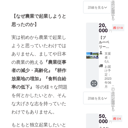
リ
カーズ
ターン
はロゴ
タ
決定い
リー狩
料：ブ
ウイ、
ー
コレク
品のお
等の
ン
たしま
詳細を見る
りシー
ルーベ
りんご
を
ティブ
届けは
データ
選
す。 ※
ズンの
リー
を使用
択
【なぜ農業で起業しようと
凡 東
ござい
受け渡
す
作業体
営業終
（山中
した設
る
京都町
ません
し方法
験は2名
了まで
湖産）
備で製
思ったのか】
20,
田市木
のでご
を備考
までご
となり
砂糖
造して
残り10
曽西2-
注意く
000
欄にご
参加い
ます。
円
（国産
いま
1-17 大
ださ
記入い
ただけ
※チケッ
てん
実は初めから農業で起業し
す。 品
【ブ
豆、キ
い。 感
ただき
ます。
トのご
菜） 内
名：ブ
ルーベ
ウイ、
謝の気
ますよ
・ブ
利用に
ようと思っていたわけでは
容量：
ルーベ
リー剪
りんご
持ちを
うにお
ルーベ
ついて
400g 賞
リー
定と植
を使用
込めた
願いい
ありません、ましてや日本
リー狩
は事前
支援
味期
ソース
栽作業
した設
メッ
たしま
り割引
者：
にホー
限：製
原材
体験+ブ
備で製
セージ
の農業の抱える
『農業従事
す。ま
0人
チケッ
ムペー
造日よ
料：ブ
ルーベ
造して
をメー
た掲載
トが付
お届
ジの予
り10ヶ
ルーベ
者の減少・高齢化』『耕作
リー狩
いま
ルでお
不要の
け予
きま
約サイ
月 販売
リー
り割引
す。 ※
返しい
定：
場合
す。 割
トか
者：
（山中
放棄地の増加』『食料自給
チケッ
2023
発送は
たしま
も、そ
引チ
メール
haruco
湖産）
年06
ト】
７/中旬
す。
の旨を
ケット
か電話
率の低下』
等の様々な問題
cofarm
こ
砂糖
月
【特典
頃から
CAMPF
の
備考欄
内容：
のいず
山梨
リ
（国産
内容】
順次お
IRE手数
タ
に記載
小学生
を何とかしたいとか、そん
れかか
県笛吹
ー
てん
・農園
届けい
料を除
ン
いただ
詳細を見る
以上の5
ら、ご
市石和
を
菜）酸
で各1日
たしま
く支援
選
な大げさな志を持っていた
きます
名様ま
予約を
町小石
択
味料
ずつブ
す。 ※
金のす
す
ようお
でお1人
お願い
和8-8 製
る
（酒石
ルーベ
わけでもありません。
申し訳
べてを
願いい
様につ
しま
造所：
酸） 内
50,
リーの
ありま
当プロ
たしま
きブ
す。 ※
企業組
容量：
残り4
剪定作
000
せん
ジェク
す。 ※
ルーベ
円
チケッ
合ワー
150g 賞
もともと独立起業したいと
業と苗
が、お
トに使
お名前
リー狩
トのご
カーズ
味期