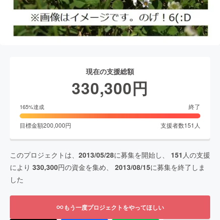
現在の支援総額
330,300
円
終了
165
%達成
目標金額
200,000
円
支援者数
151
人
このプロジェクトは、
2013/05/28
に募集を開始し、
151
人の支援
により
330,300
円の資金を集め、
2013/08/15
に募集を終了しま
した
もう一度プロジェクトをやってほしい