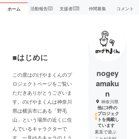
活動報告
支援者
仲間募集
コメント
ホーム
29
99+
■はじめに
nogey
この度はのげやまくんのプ
amaku
ロジェクトページをご覧い
n
ただきありがとうございま
す。のげやまくんは神奈川
神奈川県
他に3件の
県は横浜市にある「野毛
プロジェク
山」という場所の近くに住
トを掲載し
ています
んでいるキャラクターで
素直で遊ぶ
す。一見ゆるキャラのよう
ことが大好