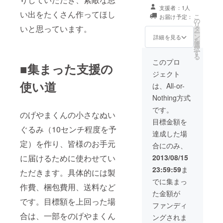
チ程度を予定）
のメッセージを
支援者：1人
を一つお送りい
お送りいたしま
い出をたくさん作ってほし
こ
お届け予定：
たします。 ・ご
す。ご希望の方
の
リ
いと思っています。
希望を聞き、ブ
はお名前をホー
タ
ー
ログの記事を作
ムページ(ブロ
ン
詳細を見る
を
成、更新しま
グ)に掲載させて
選
択
す。※内容は申し
いただきます。
す
る
訳ありません
・のげやまくん
このプロ
■集まった支援の
が、野毛、野毛
のステッカーを
ジェクト
山、のげやまく
一枚お送りいた
使い道
んに少しでも関
します。 ・のげ
は、All-or-
係のあるもの、
やまくんのぬい
Nothing方式
また当方が適切
ぐるみ（10セン
と判断したもの
チ程度を予定）
です。
のげやまくんの小さなぬい
に限らさせてい
を一つお送りい
目標金額を
ただきます。
たします。 ・ご
ぐるみ（10センチ程度を予
希望を聞き、貼
達成した場
り紙を作成し、
定）を作り、皆様のお手元
合にのみ、
街の掲示板に貼
りだします。※内
に届けるために使わせてい
2013/08/15
容は申し訳あり
23:59:59
ま
ただきます。具体的には製
ませんが、野
毛、野毛山、の
でに集まっ
作費、梱包費用、送料など
げやまくんに少
た金額が
しでも関係のあ
です。目標額を上回った場
るもの、また当
ファンディ
方が適切と判断
合は、一部をのげやまくん
ングされま
したものに限ら