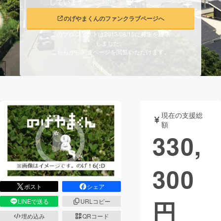
しています。
まちづくり・地域活性化
のげやまくんのファンクラブページへ
このプロジェクトは2013/08/15に募集を終了
しました。
CAMPFIRE for Social Good
CAMPFIRE Creation
こちらから関連ページを閲覧いただけます。
CAMPFIREふるさと納税
machi-ya
コミュニティ
現在の支援総
額
330,
300
ポスト
シェア
円
LINEで送る
URLコピー
埋め込み
QRコード