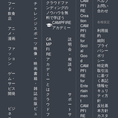
CAM
ヘルプ
クラウドファ
フー
チ
PFI
お問い
ンディングの
ド・
ャ
RE
合わせ
ノウハウを無
飲食
レ
Crea
料で学ぼう
店
ン
tion
各種規定
CAMPFIRE
ジ
CAM
アカデミー
アニ
ス
利用規
PFI
メ・
ポ
約
RE
漫画
ー
CA
説
細則
for
ツ
MP
明
プライ
Soci
ファ
映
FI
会
バシー
al
ッ
像
RE
・
ポリ
Goo
ショ
・
ア
相
シー
d
ン
映
カ
談
特定商
CAM
画
デ
会
取引法
PFI
ゲー
書
ミ
に基づ
RE
ム・
籍
ー
く表記
for
サー
・
と
情報セ
Ente
ビス
雑
は
キュリ
rtain
開発
誌
ク
サ
ティ方
men
出
ラ
ポ
針
t
版
ウ
ー
反社基
CAM
ビジ
ビ
ド
ト
本方針
PFI
ネ
ュ
フ
サ
カスタ
RE