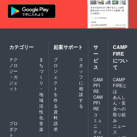
カテゴリー
起案サポート
サ
CAMP
ー
FIRE
テク
ま
プ
ス
ビ
につい
ノロ
ち
ロ
タ
ス
て
ジー
づ
ジ
ッ
・ガ
く
ェ
フ
CAM
CAMP
ジェ
り
ク
に
PFI
FIREと
ット
・
ト
相
RE
は
地
を
談
CAM
あんし
域
作
す
PFI
ん・安
活
る
る
RE
全への
性
資
コ
取り組
化
料
ミュ
み
プロ
音
請
ニ
ニュー
ダク
楽
求
ティ
ス
ト