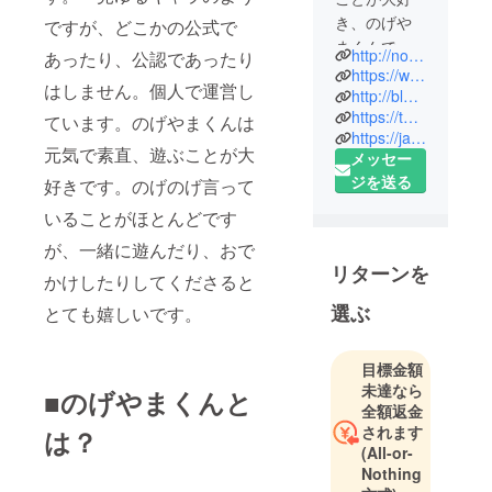
き、のげや
ですが、どこかの公式で
まくんで
http://nogeyamakun.com
あったり、公認であったり
す。野毛山
https://www.facebook.com/nogeyamakun
はしません。個人で運営し
動物園の近
http://blog.nogeyamakun.com
https://twitter.com/nogeyamakun
くに住んで
ています。のげやまくんは
https://ja.wikipedia.org/wiki/%E3%81%AE%E3%81%92%E3%82%84%E3%81%BE%E3%81%8F%E3%82%93
います。
元気で素直、遊ぶことが大
メッセー
ジを送る
好きです。のげのげ言って
いることがほとんどです
が、一緒に遊んだり、おで
リターンを
かけしたりしてくださると
選ぶ
とても嬉しいです。
目標金額
未達なら
■のげやまくんと
全額返金
されます
は？
(All-or-
Nothing