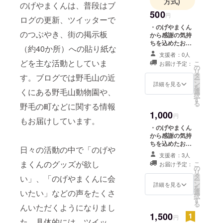
方式)
のげやまくんは、普段はブ
500
円
ログの更新、ツイッターで
・のげやまくん
のつぶやき、街の掲示板
から感謝の気持
ちを込めたお礼
（約40か所）への貼り紙な
のメッセージを
支援者：0人
お送りいたしま
どを主な活動としていま
こ
お届け予定：
す。ご希望の方
の
リ
はお名前をホー
タ
す。ブログでは野毛山の近
ー
ムページ(ブロ
ン
詳細を見る
を
くにある野毛山動物園や、
グ)に掲載させて
選
択
いただきます。
す
る
野毛の町などに関する情報
1,000
円
もお届けしています。
・のげやまくん
から感謝の気持
ちを込めたお礼
日々の活動の中で「のげや
のメッセージを
支援者：3人
お送りいたしま
まくんのグッズが欲し
こ
お届け予定：
す。ご希望の方
の
リ
はお名前をホー
タ
い」、「のげやまくんに会
ー
ムページ(ブロ
ン
詳細を見る
を
グ)に掲載させて
いたい」などの声をたくさ
選
択
いただきます。
す
る
んいただくようになりまし
・のげやまくん
1,500
のステッカーを
円
た。具体的には、ツイッ