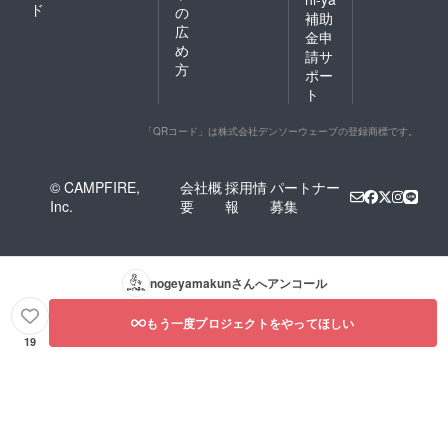
ド
の
補助
広
金申
め
請サ
方
ポー
ト
「QRコード」は株式会社デンソーウェーブの登録商標です。
© CAMPFIRE,
会社概
採用情
パートナー
Inc.
要
報
募集
nogeyamakun
さんへアンコール
もう一度プロジェクトをやってほしい
19