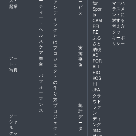
ス・
ー
ァ
ー
マーハ
for
起業
テ
ン
ビ
ラスメ
Spor
ィ
デ
ス
ントに
ts
ー
ィ
対する
CAM
・
ン
考え方
PFI
ヘ
グ
クッ
RE
ル
と
キーポ
ふる
ス
は
リシー
さと
ケ
プ
実
納税
ア
ロ
施
AD
アー
舞
ジ
事
FOR
ト・
台
ェ
例
ALL
写真
・
ク
HIO
パ
ト
KOS
フ
の
HI
ォ
作
JFA
ー
り
クラ
マ
方
ウド
ン
プ
統
ファ
ス
ロ
計
ン
ソー
ジ
デ
ディ
シャ
ェ
ー
ング
ル
ク
タ
mac
グッ
ト
hi-ya