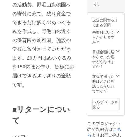
せていただきま
す。
の活動費、野毛山動物園へ
す。
の寄付に充て、残り資金で
支援に関するよ
できるだけ多くのぬいぐる
くある質問
みを作成し、野毛山の近く
手数料はいく
らかかります
の保育園や幼稚園、施設や
か？
学校に寄付させていただき
目標金額に届
かなかった場
ます。20万円はぬいぐるみ
合どうなりま
を150体ほど作り、皆様にお
すか？
届けできるぎりぎりの金額
支援で困った
時はどこに相
です。
談したらいい
ですか？
ヘルプページを
■リターンについ
見る
て
このプロジェクト
の問題報告は
こち
ら
よりお問い合わ