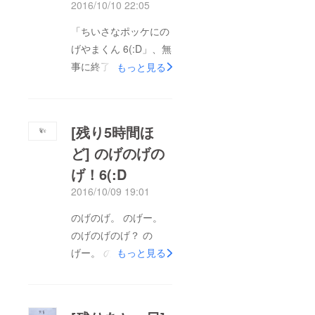
2016/10/10 22:05
「ちいさなポッケにの
げやまくん 6(:D」、無
事に終了することがで
もっと見る
きました。 「のげや
まくんをおとなりへ」
のパトロンの皆さん、
[残り5時間ほ
最後までお付き合いい
ど] のげのげの
ただき本当にありがと
げ！6(:D
うございました。 皆
さんのおうちののげや
2016/10/09 19:01
まくんは元気にのげの
のげのげ。 のげー。
げしているでしょう
のげのげのげ？ の
か。 時々、一緒にお
げー。 のっげー。 の
もっと見る
でかけしてあげてくだ
げ...。 ...。 ...のげのげ
さいね。 すごく喜ぶ
のー。 のーげ。 の
と思います。 のげや
げ。6(:D
まくんは皆さんと遊び