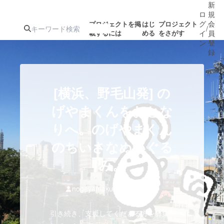
新
ロ
規
グ
会
プロジェクトを掲
はじ
プロジェクト
/
載するには
める
をさがす
イ
員
ン
登
録
人気のプロ
注目のリ
注目の新着プロ
募集終了が近いプ
もうすぐ公開
[横浜、野毛山発] の
ジェクト
ターン
ジェクト
ロジェクト
されます
げやまくんをおとな
りへ。のげやまくん
アート・写真
音楽
のちいさなぬいぐる
テクノロジー・ガジェット
み。
ゲーム・サ
映像・映画
書籍・雑誌
nogeyamakun
プロダクト
引き続き、支援してくださる方を募集
ビジネス・起業
チャレンジ