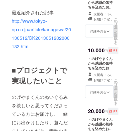
から感謝の気持
やまくんのぬい
ちを込めたお礼
ぐるみ（10セン
最近紹介された記事
のメッセージを
チ程度を予定）
支援者：9人
お送りいたしま
を一つお送りい
こ
お届け予定：
http://www.tokyo-
す。ご希望の方
の
たします。 ・ご
リ
はお名前をホー
タ
希望を聞き、オ
ー
np.co.jp/article/kanagawa/20
ムページ(ブロ
ン
リジナルの画像
詳細を見る
を
グ)に掲載させて
選
（小さいも
130512/CK2013051202000
択
いただきます。
す
の）、アイコン
る
・のげやまくん
を作成いたしま
133.html
のステッカーを
10,000
す（基本白黒、
円
残り1
一枚お送りいた
手書きで作成さ
します。 ・のげ
・のげやまくん
せていただきま
やまくんのぬい
から感謝の気持
す）。
■プロジェクトで
ぐるみ（10セン
ちを込めたお礼
チ程度を予定）
のメッセージを
支援者：2人
を一つお送りい
お送りいたしま
実現したいこと
こ
お届け予定：
たします。 ・ご
す。ご希望の方
の
リ
希望を聞き、ポ
はお名前をホー
タ
ー
ストカード（は
ムページ(ブロ
ン
詳細を見る
を
がきサイズ&ラ
グ)に掲載させて
のげやまくんのぬいぐるみ
選
択
ミネート加
いただきます。
す
る
を欲しいと思ってくださっ
工）、または貼
・のげやまくん
り紙（A4サイズ
のステッカーを
20,000
円
残り2
ている方にお届けし、一緒
&ラミネート加
一枚お送りいた
工）を作成いた
します。 ・のげ
・のげやまくん
にお出かけしたり、遊んだ
します。
やまくんのぬい
から感謝の気持
ぐるみ（10セン
ちを込めたお礼
りしていただき、素敵な思