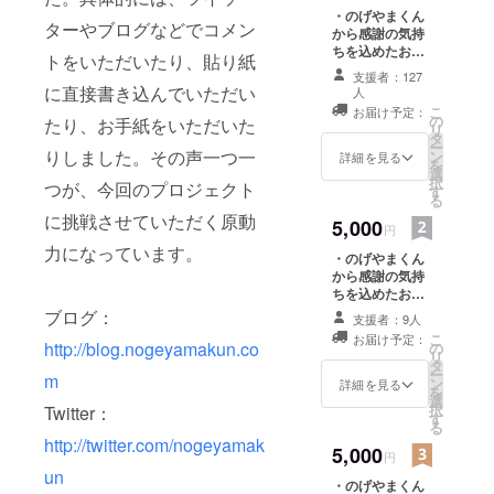
一枚お送りいた
・のげやまくん
します。
ターやブログなどでコメン
から感謝の気持
ちを込めたお礼
トをいただいたり、貼り紙
のメッセージを
支援者：127
お送りいたしま
に直接書き込んでいただい
人
す。ご希望の方
こ
お届け予定：
の
はお名前をホー
たり、お手紙をいただいた
リ
タ
ムページ(ブロ
ー
りしました。その声一つ一
ン
グ)に掲載させて
詳細を見る
を
選
いただきます。
択
つが、今回のプロジェクト
す
・のげやまくん
る
のステッカーを
に挑戦させていただく原動
5,000
一枚お送りいた
円
します。 ・のげ
力になっています。
・のげやまくん
やまくんのぬい
から感謝の気持
ぐるみ（10セン
ちを込めたお礼
チ程度を予定）
のメッセージを
ブログ：
を一つお送りい
支援者：9人
お送りいたしま
たします。
こ
お届け予定：
http://blog.nogeyamakun.co
す。ご希望の方
の
リ
はお名前をホー
タ
ー
m
ムページ(ブロ
ン
詳細を見る
を
グ)に掲載させて
選
択
Twitter：
いただきます。
す
る
・のげやまくん
http://twitter.com/nogeyamak
5,000
のステッカーを
円
一枚お送りいた
un
・のげやまくん
します。 ・のげ