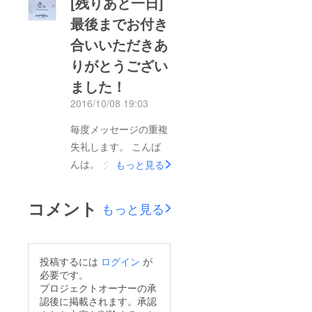
[残りあと一日]
たくて仕方がないので
最後までお付き
すから。
合いいただきあ
・・・・・・・・・
りがとうござい
それではまた何かあり
ました！
ましたら、大変不躾で
はありますが、またお
2016/10/08 19:03
知らせさせていただけ
毎度メッセージの重複
ればと思います。 今
失礼します。 こんば
回も支援してくださっ
んは。 クラウドファ
もっと見る
た皆さん、応援してく
ンディング、残すとこ
ださった皆さん、本当
ろあと一日になりまし
コメント
もっと見る
にありがとうございま
た。 たくさんの皆さ
した。 失礼致しま
んに応援していただき
す。 のげー...☆6(:D
本当に感謝致します。
投稿するには
ログイン
が
長い期間お付き合いい
必要です。
ただきありがとうござ
プロジェクトオーナーの承
認後に掲載されます。承認
いました。 のっげの