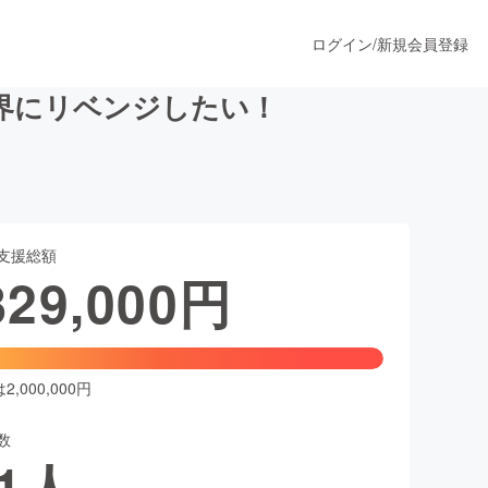
ログイン
/
新規会員登録
界にリベンジしたい！
うすぐ公開されます
支援総額
プロダクト
829,000
円
ファッション
スポーツ
,000,000円
数
ア
ソーシャルグッド
1
人