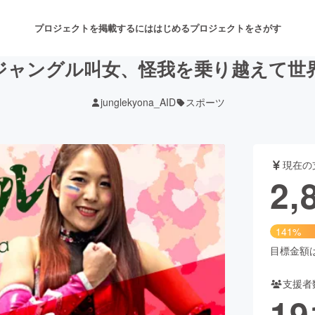
プロジェクトを掲載するには
はじめる
プロジェクトをさがす
ジャングル叫女、怪我を乗り越えて世
junglekyona_AID
スポーツ
注目のリターン
注目の新着プロジェクト
募集終了が近いプロジェクト
も
現在の
音楽
舞台・パフォーマンス
2,
ゲーム・サービス開発
フード・飲食店
141%
書籍・雑誌出版
アニメ・漫画
目標金額は2
支援者
チャレンジ
ビューティー・ヘルスケ
19