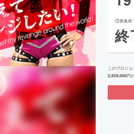
募集終
CAMPFIRE for Social Good
CAMPFIRE Creation
終
CAMPFIREふるさと納税
machi-ya
コミュニティ
このプロジェ
2,829,000
円