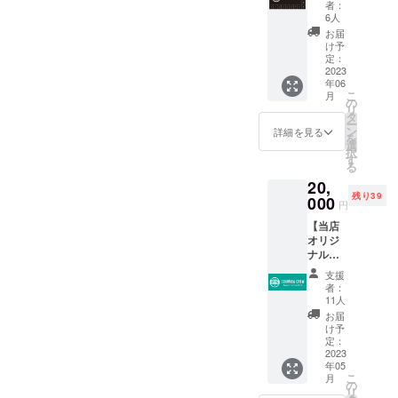
10杯+1
オリー
者：
ドリン
ブグ
6人
クチ
リーン
お届
ケッ
け予
ト】 当
定：
店で醸
2023
年06
造した
こ
月
ビール
の
リ
をたく
タ
ー
さん飲
ン
詳細を見る
を
んでい
選
択
ただき
す
る
たく。
20,
10杯+1
残り39
杯（パ
000
円
イント
【当店
サイ
オリジ
ズ）分
ナル
のドリ
ビール
ンクチ
支援
10杯
ケット
者：
+1 ド
を送付
11人
リンク
いたし
お届
チケッ
ます。
け予
ト】
チケッ
定：
&【お名
2023
トは仲
年05
前の掲
間と
こ
月
示】
シャア
の
リ
当店で