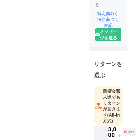
ち
アルコール
特定商取引
を愛してい
法に基づく
ます。ビー
表記
メッセー
ルをとく
ジを送る
に。
バイクや
vintageCAR
が好きでよ
リターンを
くイベント
とかに行っ
選ぶ
ています。
現在も、バ
目標金額
イクのみ所
未達でも
有してま
リターン
す。（1999
が届きま
年式
す
(All-in
方式)
HD1200S）
音楽は聴く
3,0
残り20
00
のが専門で
円