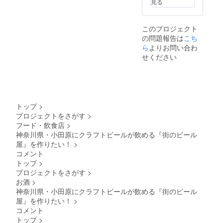
見る
汚れて
望され
も良い
るお名
服装で
前をご
このプロジェクト
お越し
記入く
の問題報告は
こち
いただ
ださ
けま
ら
よりお問い合わ
い。 ※
しょう
ローマ
せください
お願い
字表
いたし
記・・
ます。
・文字
※20歳未
数が多
満の者
いと小
による
さくて
トップ
>
飲酒は
読めな
プロジェクトをさがす
>
法令で
くなる
フード・飲食店
>
禁止さ
可能性
れてい
神奈川県・小田原にクラフトビールが飲める『街のビール
があり
ます。
ますの
屋』を作りたい！
>
20歳未
でわか
コメント
満の方
りやす
トップ
>
はこの
い表記
プロジェクトをさがす
>
リター
をお勧
お酒
>
ンを選
めしま
択でき
す。 ※
神奈川県・小田原にクラフトビールが飲める『街のビール
ませ
文字校
屋』を作りたい！
>
ん。
正のタ
コメント
イミン
トップ
>
グはあ