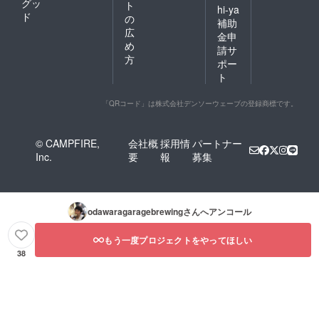
グッ
ト
hi-ya
ド
の
補助
広
金申
め
請サ
方
ポー
ト
「QRコード」は株式会社デンソーウェーブの登録商標です。
© CAMPFIRE,
会社概
採用情
パートナー
Inc.
要
報
募集
odawaragaragebrewing
さんへアンコール
もう一度プロジェクトをやってほしい
38