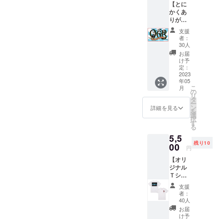
すがLIVEに
【とに
かくあ
参加するの
りがと
は大好きで
うござ
支援
す。
いま
者：
す】
30人
コース
お届
そして現
① 本企
け予
在、
画にご
定：
賛同い
2023
職人に憧れ
年05
ただけ
こ
があったも
月
ました
の
リ
皆様へ
のの
タ
ー
お礼の
ン
詳細を見る
営業職を続
を
メール
選
択
けてきたた
と あな
す
る
たのお
め、人生の
5,5
名前
転換に挑
残り10
（小）
00
円
戦。
を店内
【オリ
に掲示
ジナル
させて
Ｔシャ
いただ
ツ】
きま
支援
コース
す。 ※
者：
オリジ
掲示期
40人
ナルT
間：店
お届
シャツ
舗が存
け予