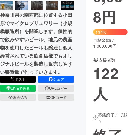
8
円
まちづくり・地域活性化
神奈川県の南西部に位置する小田
原でマイクロブリュワリー（小規
CAMPFIRE for Social Good
CAMPFIRE Creation
模醸造所）を開業します。個性的
134%
CAMPFIREふるさと納税
machi-ya
コミュニティ
で飲みやすいビール、地元の農産
目標金額は
1,000,000円
物を使用したビールも醸造し個人
経営されている飲食店様でもオリ
支援者数
ジナルビールを製造し販売しやす
122
い醸造量で作っていきます。
ポスト
シェア
人
LINEで送る
URLコピー
埋め込み
QRコード
募集終了まで残
り