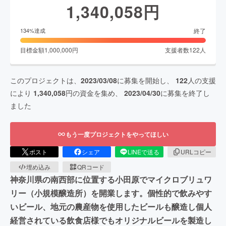
1,340,058
円
終了
134
%達成
目標金額
1,000,000
円
支援者数
122
人
このプロジェクトは、
2023/03/08
に募集を開始し、
122
人の支援
により
1,340,058
円の資金を集め、
2023/04/30
に募集を終了し
ました
もう一度プロジェクトをやってほしい
ポスト
シェア
LINEで送る
URLコピー
埋め込み
QRコード
神奈川県の南西部に位置する小田原でマイクロブリュワ
リー（小規模醸造所）を開業します。個性的で飲みやす
いビール、地元の農産物を使用したビールも醸造し個人
経営されている飲食店様でもオリジナルビールを製造し