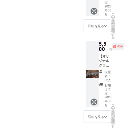
とス
続する
定：
テッ
2023
限り ※
年05
カーの
全体サ
こ
月
セット
イズは
の
リ
です。
A2サイ
タ
ー
カ
ズ程
ン
詳細を見る
を
ラー：
度 配
選
択
ホワイ
置・文
す
る
ト サイ
字サイ
5,5
ズ：Ｓ
ズ・掲
残り28
～Ｘ
00
載位置
円
Ｌ ※
はご指
【オリ
ご支援
定いた
ジナル
時に指
だけま
グラス
定して
せん。
セッ
くださ
※文字の
支援
ト】 オ
い 両面
みの記
者：
リジナ
プリン
載とな
32人
ルグラ
ト 友人
りま
お届
ス USパ
のフォ
す。
け予
イント
トグラ
定：
支援
グラス
2023
ファー
時、必
年05
×1 ハー
kalifolni
ず備考
こ
月
フパイ
alookに
の
欄に掲
リ
ントグ
よる
タ
載を希
ー
ラス×1
「御幸
ン
望され
詳細を見る
を
セット
の海」
選
るお名
択
です。
写真を
す
前をご
る