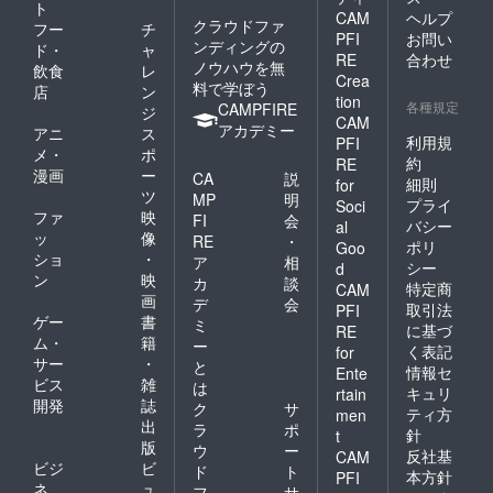
ト
CAM
ヘルプ
クラウドファ
フー
チ
PFI
お問い
ンディングの
ド・
ャ
RE
合わせ
ノウハウを無
飲食
レ
Crea
料で学ぼう
店
ン
tion
各種規定
CAMPFIRE
ジ
CAM
アカデミー
アニ
ス
利用規
PFI
メ・
ポ
約
RE
漫画
ー
CA
説
細則
for
ツ
MP
明
プライ
Soci
ファ
映
FI
会
バシー
al
ッ
像
RE
・
ポリ
Goo
ショ
・
ア
相
シー
d
ン
映
カ
談
特定商
CAM
画
デ
会
取引法
PFI
ゲー
書
ミ
に基づ
RE
ム・
籍
ー
く表記
for
サー
・
と
情報セ
Ente
ビス
雑
は
キュリ
rtain
開発
誌
ク
サ
ティ方
men
出
ラ
ポ
針
t
版
ウ
ー
反社基
CAM
ビジ
ビ
ド
ト
本方針
PFI
ネ
ュ
フ
サ