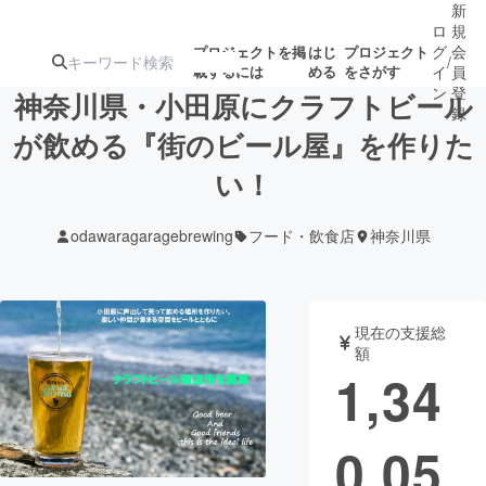
新
ロ
規
グ
会
プロジェクトを掲
はじ
プロジェクト
/
載するには
める
をさがす
イ
員
ン
登
神奈川県・小田原にクラフトビール
録
が飲める『街のビール屋』を作りた
い！
人気のプロ
注目のリ
注目の新着プロ
募集終了が近いプ
もうすぐ公開
ジェクト
ターン
ジェクト
ロジェクト
されます
odawaragaragebrewing
フード・飲食店
神奈川県
アート・写真
音楽
現在の支援総
テクノロジー・ガジェット
ゲーム・サ
額
1,34
映像・映画
書籍・雑誌
0,05
ビジネス・起業
チャレンジ