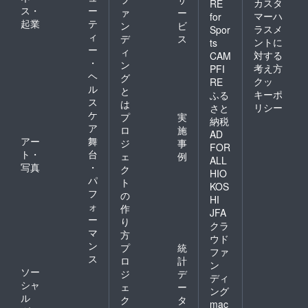
カスタ
RE
ス・
ー
ァ
ー
マーハ
for
起業
テ
ン
ビ
ラスメ
Spor
ィ
デ
ス
ントに
ts
ー
ィ
対する
CAM
・
ン
考え方
PFI
ヘ
グ
クッ
RE
ル
と
キーポ
ふる
ス
は
リシー
さと
ケ
プ
実
納税
ア
ロ
施
AD
アー
舞
ジ
事
FOR
ト・
台
ェ
例
ALL
写真
・
ク
HIO
パ
ト
KOS
フ
の
HI
ォ
作
JFA
ー
り
クラ
マ
方
ウド
ン
プ
統
ファ
ス
ロ
計
ン
ソー
ジ
デ
ディ
シャ
ェ
ー
ング
ル
ク
タ
mac