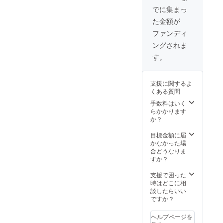
時、必
の上決
掲示期
でに集まっ
ず備考
めさせ
間：店
た金額が
欄に掲
ていた
舗が存
載を希
だきま
続する
ファンディ
望され
す。 ※
限り ※
ングされま
るお名
醸造時
全体サ
前をご
期、醸
イズは
す。
記入く
造方法
A2サイ
ださ
はご支
ズ程
い。※
援いた
度 配
支援に関するよ
ローマ
だいた
置・文
くある質問
字表記
後、
字サイ
※文字校
メール
ズ・掲
手数料はいく
正のタ
等でご
載位置
らかかります
イミン
相談し
はご指
か？
グはあ
ながら
定いた
りませ
検討。
だけま
目標金額に届
んので
※醸造場
せん。
かなかった場
お間違
所：小
※文字の
合どうなりま
えのな
田原ガ
みの記
すか？
いよう
レージ
載とな
お願い
ブ
りま
支援で困った
いたし
リュー
す。
時はどこに相
ます。
イング
支援
談したらいい
支援
時、必
ですか？
者様は
ず備考
醸造し
欄に掲
ヘルプページを
やすい
載を希