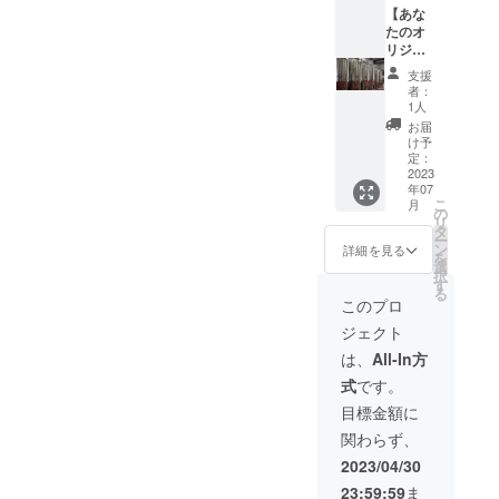
させて
【あな
※お店で
いただ
たのオ
飲む際
きま
リジナ
は、1パ
す。 ※
ルビー
イン
支援
掲示期
ル醸造
ト、
者：
間：店
しま
1,000円
1人
舗が存
す】 好
を越え
お届
続する
みスタ
る販売
け予
限り ※
イル・
価格と
定：
全体サ
味の
2023
る予定
年07
イズは
ビール
です。
こ
月
A2サイ
を相談
※チ
の
リ
ズ程
しなが
ケット
タ
ー
度 配
ら一緒
の有効
ン
詳細を見る
を
置・文
に醸造
期限は
選
択
字サイ
しま
2024年
す
る
ズ・掲
しょ
8月末ま
このプロ
載位置
う！ 完
で ま
ジェクト
はご指
成した
た、あ
定いた
ビール
なたの
は、
All-In方
だけま
（100ℓ
お名前
式
です。
せん。
）をご
（小）
※文字の
提供い
を店内
目標金額に
みの記
たしま
に掲示
関わらず、
載とな
す。 ※
させて
りま
受け渡
いただ
2023/04/30
す。
し方法
きま
23:59:59
ま
支援
ご相談
す。 ※