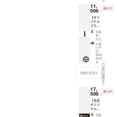
※オリジ
バック
記入く
11,
ナルス
プリン
ださ
残り17
テッ
000
ト。
い。※
円
カーも
ローマ
【オリ
付いて
字表記
ジナル
ます
※文字校
グラウ
正のタ
ラー】
イミン
支援
オリジ
グはあ
者：
ナルデ
13人
りませ
ザイン
んので
お届
が刻印
け予
お間違
された
定：
えのな
グラウ
2023
いよう
年05
ラーと
お願い
こ
月
ステッ
の
いたし
リ
カーの
タ
ます。
ー
セット
ン
詳細を見る
を
です。
選
択
メー
す
る
カー：
17,
REVOM
残り44
AX サイ
500
円
ズ：
【当店
20oz（
オリジ
592㎖）
ナル
カ
ビール
ラー：
支援