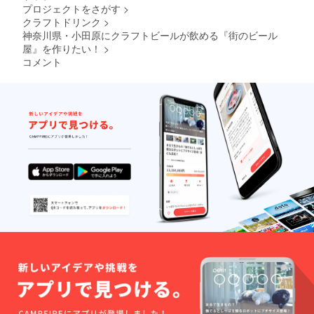
プロジェクトをさがす
>
りませ
クラフトドリンク
>
んので
お間違
神奈川県・小田原にクラフトビールが飲める『街のビール
えのな
屋』を作りたい！
>
いよう
コメント
お願い
いたし
ます。