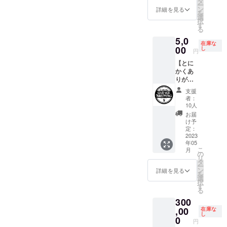
して
タ
ー
醸造し
使って
ン
詳細を見る
を
たビー
いただ
選
択
ルを是
いても
す
る
非飲ん
かまい
5,0
でいた
ませ
在庫な
だきた
00
ん。
し
円
く。 10
※1パイ
【とに
杯+1杯
ント
かくあ
（パイ
1,000円
りがと
ントサ
を越え
うござ
イズ）
る販売
支援
いま
分のド
価格と
者：
す】
リンク
る予定
10人
コース
チケッ
です ※
お届
② 本企
トを送
チケッ
け予
画にご
付いた
定：
トの有
賛同い
2023
しま
効期限
年05
ただけ
す。 チ
は2024
こ
月
ました
ケット
の
年8月末
リ
皆様へ
は仲間
タ
まで
ー
お礼の
とシャ
ン
詳細を見る
を
メール
アして
選
択
と あな
使って
す
る
たのお
いただ
300
名前
いても
（大）
,00
かまい
在庫な
し
を店内
ませ
0
円
に掲示
ん。