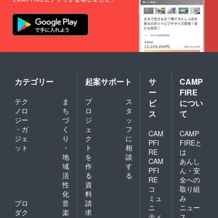
カテゴリー
起案サポート
サ
CAMP
ー
FIRE
テク
ま
プ
ス
ビ
につい
ノロ
ち
ロ
タ
ス
て
ジー
づ
ジ
ッ
・ガ
く
ェ
フ
CAM
CAMP
ジェ
り
ク
に
PFI
FIREと
ット
・
ト
相
RE
は
地
を
談
CAM
あんし
域
作
す
PFI
ん・安
活
る
る
RE
全への
性
資
コ
取り組
化
料
ミュ
み
プロ
音
請
ニ
ニュー
ダク
楽
求
ティ
ス