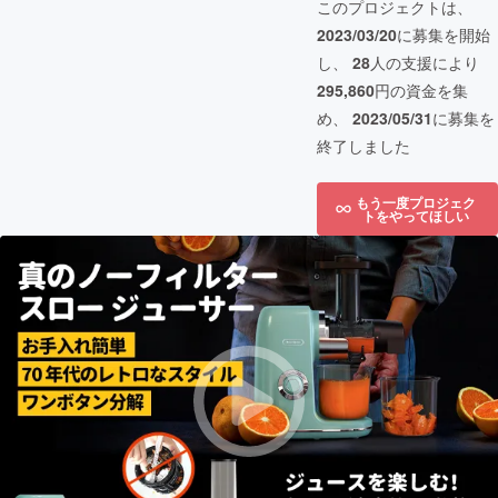
このプロジェクトは、
2023/03/20
に募集を開始
し、
28
人の支援により
295,860
円の資金を集
め、
2023/05/31
に募集を
終了しました
もう一度プロジェク
トをやってほしい