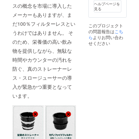
す。そ
ヘルプページを
スの概念を市場に導入した
の場合
見る
は、活
メーカーもありますが、ま
動レ
ポート
だ100％フィルターレスとい
このプロジェクト
にてご
の問題報告は
こち
報告さ
うわけではありません。 そ
せて頂
ら
よりお問い合わ
のため、栄養価の高い飲み
きます
せください
ので、
物を提供しながら、無駄な
そちら
をご確
時間やカウンターの汚れを
認くだ
さい。
防ぐ、真のストレーナーレ
ス・スロージューサーの導
入が緊急かつ重要となって
います。