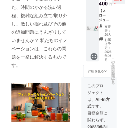
明書あ
400
でご了
し
円
た、時間のかかる洗い過
り 注意
承下さ
【ス
事項 ※
い。 ※
程、複雑な組み立て/取り外
ロー
ご注文
開発中
ジュー
状況、
の製品
し、激しい揺れ及びその他
サー
使用部
につき
支援
セット
材の供
まして
者：
の追加問題にうんざりして
×1】 一
給状
は、デ
20人
般予定
況、製
ザイ
いませんか？ 私たちのイノ
お届
販売価
造工程
ン・仕
け予
格：
ベーションは、これらの問
上、自
定：
様が一
20,800
2023
然災害
部変更
年06
題を一挙に解決するもので
円（税
の都合
になる
こ
月
込） ※
等によ
の
可能性
リ
す。
送料無
り出荷
タ
もござ
ー
料（日
時期が
ン
いま
詳細を見る
を
本国内
前後す
選
す。そ
択
限定）
る場合
す
の場合
る
※日本語
があり
は、活
このプロ
取扱説
ますの
動レ
ジェクト
明書あ
でご了
ポート
り 注意
承下さ
にてご
は、
All-In方
事項 ※
い。 ※
報告さ
式
です。
ご注文
開発中
せて頂
状況、
の製品
きます
目標金額に
使用部
につき
ので、
関わらず、
材の供
まして
そちら
給状
は、デ
をご確
2023/05/31