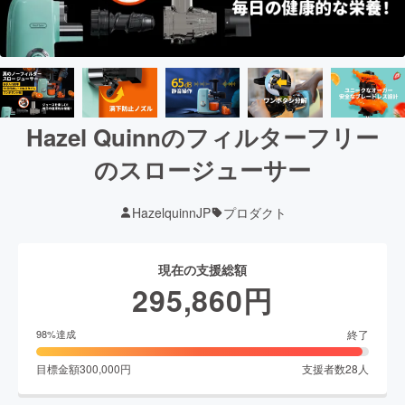
Hazel Quinnのフィルターフリー
のスロージューサー
HazelquinnJP
プロダクト
現在の支援総額
295,860
円
終了
98
%達成
目標金額
300,000
円
支援者数
28
人