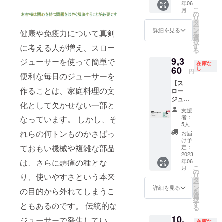
吹き込みま
年06
円（税
こ
月
す. したがっ
込） ※
の
リ
送料無
タ
て、楽しさ
ー
料（日
ン
詳細を見る
健康や免疫力について真剣
と実用性の
を
本国内
選
択
限定）
完璧なバラ
す
に考える人が増え、スロー
る
※日本語
ンスは、
9,3
取扱説
ジューサーを使って簡単で
在庫な
ユーザーの
明書あ
60
し
円
便利な毎日のジューサーを
り 注意
究極の幸福
【ス
事項 ※
のために作
作ることは、家庭料理の文
ロー
ご注文
ジュー
られていま
状況、
化として欠かせない一部と
サー
使用部
す。
支援
セット
材の供
者：
なっています。 しかし、そ
×1】 一
給状
5人
般予定
況、製
れらの何トンものかさばっ
お届
販売価
造工程
け予
格：
ておもい機械や複雑な部品
上、自
定：
20,800
2023
然災害
は、さらに頭痛の種とな
年06
円（税
の都合
こ
月
込） ※
等によ
の
り、使いやすさという本来
リ
送料無
り出荷
タ
ー
料（日
時期が
ン
詳細を見る
の目的から外れてしまうこ
を
本国内
前後す
選
択
限定）
る場合
す
ともあるのです。 伝統的な
る
※日本語
があり
10,
取扱説
ジューサーで発生してい
ますの
在庫な