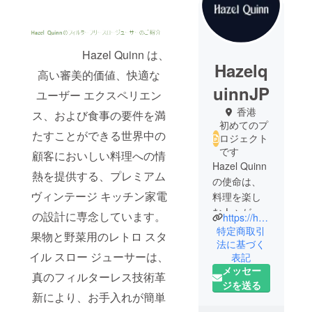
Hazel Quinn は、
Hazelq
高い審美的価値、快適な
uinnJP
ユーザー エクスペリエン
香港
ス、および食事の要件を満
初めてのプ
たすことができる世界中の
ロジェクト
です
顧客においしい料理への情
Hazel Quinn
熱を提供する、プレミアム
の使命は、
ヴィンテージ キッチン家電
料理を楽し
む人々が
の設計に専念しています。
https://hazelquinn.com/
キッチンや
特定商取引
果物と野菜用のレトロ スタ
その他の場
法に基づく
イル スロー ジューサーは、
表記
所で最高の
メッセー
生活を送れ
真のフィルターレス技術革
ジを送る
るようにす
新により、お手入れが簡単
ることで