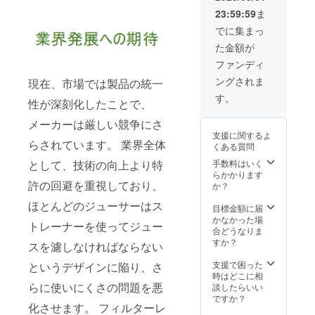
況、製
ザイ
認くだ
23:59:59
ま
造工程
ン・仕
さい。
上、自
様が一
でに集まっ
然災害
部変更
た金額が
の都合
になる
等によ
可能性
ファンディ
り出荷
もござ
ングされま
現在、市場では製品の統一
時期が
いま
前後す
す。そ
す。
性が深刻化したことで、
る場合
の場合
があり
は、活
メーカーは厳しい競争にさ
ますの
動レ
支援に関するよ
でご了
ポート
らされています。 業界全体
くある質問
承下さ
にてご
い。 ※
報告さ
手数料はいく
として、技術の向上より特
開発中
せて頂
らかかります
の製品
許の回避を重視しており、
きます
か？
につき
ので、
ほとんどのジューサーはス
まして
そちら
目標金額に届
は、デ
をご確
かなかった場
トレーナーを使ってジュー
ザイ
認くだ
合どうなりま
ン・仕
さい。
すか？
スを濾しなければならない
様が一
部変更
支援で困った
というデザインに陥り、さ
になる
時はどこに相
可能性
らに使いにくさの問題を悪
談したらいい
もござ
ですか？
化させます。 フィルターレ
いま