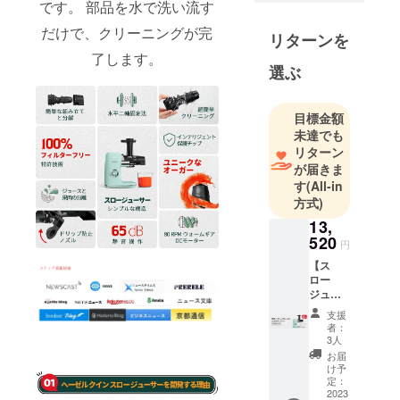
です。 部品を水で洗い流す
す。 私たち
の理想を実
だけで、クリーニングが完
リターンを
現するため
了します。
に、私たち
選ぶ
は適切な技
術と革新に
目標金額
懸命に取り
未達でも
組み、モダ
リターン
ンなパ
が届きま
す
(All-in
フォーマン
方式)
スとヴィン
13,
テージの雰
520
囲気を完璧
円
に組み合わ
【ス
ロー
せた高品質
ジュー
のキッチン
サー
支援
セット
家電を導入
者：
×1】 一
3人
し、顧客が
般予定
お届
家と呼ぶ場
販売価
け予
格：
定：
所に活気を
20,800
2023