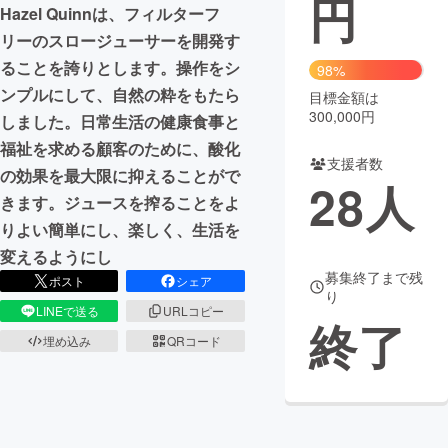
円
Hazel Quinnは、フィルターフ
まちづくり・地域活性化
リーのスロージューサーを開発す
ることを誇りとします。操作をシ
98%
ンプルにして、自然の粋をもたら
目標金額は
CAMPFIRE for Social Good
CAMPFIRE Creation
300,000円
しました。日常生活の健康食事と
CAMPFIREふるさと納税
machi-ya
コミュニティ
福祉を求める顧客のために、酸化
支援者数
の効果を最大限に抑えることがで
28
人
きます。ジュースを搾ることをよ
りよい簡単にし、楽しく、生活を
変えるようにし
募集終了まで残
ポスト
シェア
り
LINEで送る
URLコピー
終了
埋め込み
QRコード