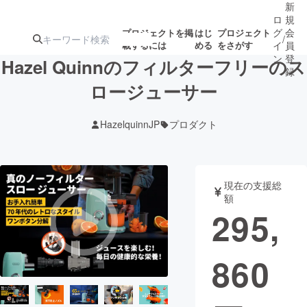
新
ロ
規
グ
会
プロジェクトを掲
はじ
プロジェクト
/
載するには
める
をさがす
イ
員
ン
登
Hazel Quinnのフィルターフリーのス
録
ロージューサー
人気のプロ
注目のリ
注目の新着プロ
募集終了が近いプ
もうすぐ公開
HazelquinnJP
プロダクト
ジェクト
ターン
ジェクト
ロジェクト
されます
アート・写真
音楽
現在の支援総
額
295,
テクノロジー・ガジェット
ゲーム・サ
860
映像・映画
書籍・雑誌
ビジネス・起業
チャレンジ