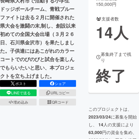
長崎県大村市で活動する小学生
150,000円
ドッジボールチーム、青戦ブルー
まちづくり・地域活性化
ファイトは去る２月に開催された
支援者数
14
人
県大会を激闘の末,制し、創設以来
CAMPFIRE for Social Good
CAMPFIRE Creation
初めての全国大会出場（３月２６
CAMPFIREふるさと納税
machi-ya
コミュニティ
日、石川県金沢市）を果たしまし
た。子供達にはあこがれのカラー
募集終了まで残
コートでのびのびと試合を楽しん
り
でもらいたいと思い、本プロジェ
終了
クトを立ち上げました。
ポスト
シェア
LINEで送る
URLコピー
埋め込み
QRコード
このプロジェクトは、
2023/03/24
に募集を開始
し、
14
人の支援により
63,000
円の資金を集め、