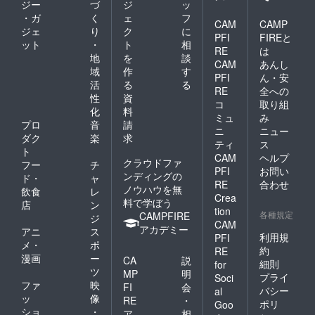
ジー
づ
ジ
ッ
・ガ
く
ェ
フ
CAM
CAMP
ジェ
り
ク
に
PFI
FIREと
ット
・
ト
相
RE
は
地
を
談
CAM
あんし
域
作
す
PFI
ん・安
活
る
る
RE
全への
性
資
コ
取り組
化
料
ミュ
み
プロ
音
請
ニ
ニュー
ダク
楽
求
ティ
ス
ト
CAM
ヘルプ
クラウドファ
フー
チ
PFI
お問い
ンディングの
ド・
ャ
RE
合わせ
ノウハウを無
飲食
レ
Crea
料で学ぼう
店
ン
tion
各種規定
CAMPFIRE
ジ
CAM
アカデミー
アニ
ス
利用規
PFI
メ・
ポ
約
RE
漫画
ー
CA
説
細則
for
ツ
MP
明
プライ
Soci
ファ
映
FI
会
バシー
al
ッ
像
RE
・
ポリ
Goo
ショ
・
ア
相