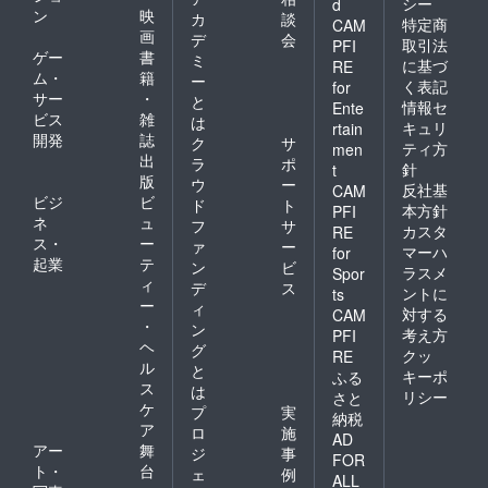
シー
d
ン
映
カ
談
特定商
CAM
画
デ
会
取引法
PFI
ゲー
書
ミ
に基づ
RE
ム・
籍
ー
く表記
for
サー
・
と
情報セ
Ente
ビス
雑
は
キュリ
rtain
開発
誌
ク
サ
ティ方
men
出
ラ
ポ
針
t
版
ウ
ー
反社基
CAM
ビジ
ビ
ド
ト
本方針
PFI
ネ
ュ
フ
サ
カスタ
RE
ス・
ー
ァ
ー
マーハ
for
起業
テ
ン
ビ
ラスメ
Spor
ィ
デ
ス
ントに
ts
ー
ィ
対する
CAM
・
ン
考え方
PFI
ヘ
グ
クッ
RE
ル
と
キーポ
ふる
ス
は
リシー
さと
ケ
プ
実
納税
ア
ロ
施
AD
アー
舞
ジ
事
FOR
ト・
台
ェ
例
ALL