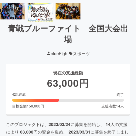
青戦ブルーファイト 全国大会出
場
blueFight
スポーツ
現在の支援総額
63,000
円
終了
42
%達成
目標金額
150,000
円
支援者数
14
人
このプロジェクトは、
2023/03/24
に募集を開始し、
14
人の支援
により
63,000
円の資金を集め、
2023/03/31
に募集を終了しまし