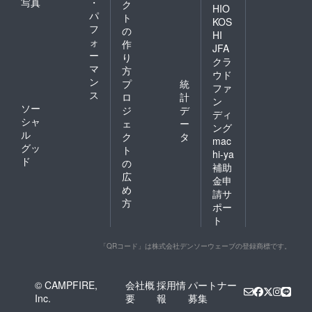
写真
・
ク
HIO
パ
ト
KOS
フ
の
HI
ォ
作
JFA
ー
り
クラ
マ
方
ウド
ン
プ
統
ファ
ス
ロ
計
ン
ソー
ジ
デ
ディ
シャ
ェ
ー
ング
ル
ク
タ
mac
グッ
ト
hi-ya
ド
の
補助
広
金申
め
請サ
方
ポー
ト
「QRコード」は株式会社デンソーウェーブの登録商標です。
© CAMPFIRE,
会社概
採用情
パートナー
Inc.
要
報
募集