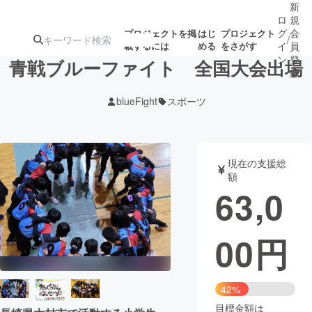
新
ロ
規
グ
会
プロジェクトを掲
はじ
プロジェクト
/
載するには
める
をさがす
イ
員
ン
登
青戦ブルーファイト 全国大会出場
録
blueFight
スポーツ
人気のプロ
注目のリ
注目の新着プロ
募集終了が近いプ
もうすぐ公開
ジェクト
ターン
ジェクト
ロジェクト
されます
現在の支援総
額
アート・写真
音楽
63,0
テクノロジー・ガジェット
ゲーム・サ
00
円
映像・映画
書籍・雑誌
42%
ビジネス・起業
チャレンジ
目標金額は