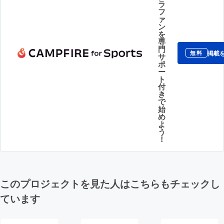
ラ
フ
ァ
ン
を
専
門
掲載
無料
サ
ポ
ー
ト
付
き
で
始
め
よ
う
！
このプロジェクトを見た人はこちらもチェックし
ています