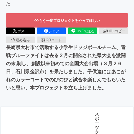
た
もう一度プロジェクトをやってほしい
ポスト
シェア
LINEで送る
URLコピー
埋め込み
QRコード
長崎県大村市で活動する小学生ドッジボールチーム、青
戦ブルーファイトは去る２月に開催された県大会を激闘
の末,制し、創設以来初めての全国大会出場（３月２６
日、石川県金沢市）を果たしました。子供達にはあこが
れのカラーコートでのびのびと試合を楽しんでもらいた
いと思い、本プロジェクトを立ち上げました。
ス
ポ
ー
ツ
ク