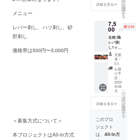
ー
本 産
ン
詳細を見る
を
地:愛知
選
択
メニュー
県
す
る
7,5
レバー刺し、ハツ刺し、砂
残り30
00
円
肝刺し
名称:鶏
レバ刺
し1ヶ・
価格帯は500円〜5,000円
鶏心臓
支援
刺し
者：
1ヶ・鶏
0人
砂肝刺
お届
し1ヶ
け予
重量:各
定：
50g. 保
2023
年06
存方法:
こ
月
冷凍 賞
の
リ
味期
タ
ー
限:30日
ン
詳細を見る
を
間 原
選
択
産国:日
す
る
本 産
このプロ
＜募集方式について＞
地:愛知
ジェクト
県
本プロジェクトはAll-in方式
は、
All-In方