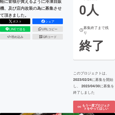
軽に皆様が買えるように冷凍自販
0
人
機、及び店内改装の為に募集させ
まちづくり・地域活性化
て頂きました。
ポスト
シェア
CAMPFIRE for Social Good
CAMPFIRE Creation
募集終了まで残
LINEで送る
URLコピー
り
CAMPFIREふるさと納税
machi-ya
コミュニティ
埋め込み
QRコード
終了
このプロジェクトは、
2023/02/24
に募集を開始
し、
2023/04/30
に募集を
終了しました
もう一度プロジェク
トをやってほしい