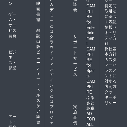
d
ン
映
カ
談
特定商
CAM
画
デ
会
取引法
PFI
ゲー
書
ミ
に基づ
RE
ム・
籍
ー
く表記
for
サー
・
と
情報セ
Ente
ビス
雑
は
キュリ
rtain
開発
誌
ク
サ
ティ方
men
出
ラ
ポ
針
t
版
ウ
ー
反社基
CAM
ビジ
ビ
ド
ト
本方針
PFI
ネ
ュ
フ
サ
カスタ
RE
ス・
ー
ァ
ー
マーハ
for
起業
テ
ン
ビ
ラスメ
Spor
ィ
デ
ス
ントに
ts
ー
ィ
対する
CAM
・
ン
考え方
PFI
ヘ
グ
クッ
RE
ル
と
キーポ
ふる
ス
は
リシー
さと
ケ
プ
実
納税
ア
ロ
施
AD
アー
舞
ジ
事
FOR
ト・
台
ェ
例
ALL
写真
・