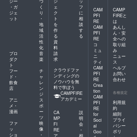
ジー
づ
ジ
ッ
・ガ
く
ェ
フ
CAM
CAMP
ジェ
り
ク
に
PFI
FIREと
ット
・
ト
相
RE
は
地
を
談
CAM
あんし
域
作
す
PFI
ん・安
活
る
る
RE
全への
性
資
コ
取り組
化
料
ミュ
み
プロ
音
請
ニ
ニュー
ダク
楽
求
ティ
ス
ト
CAM
ヘルプ
クラウドファ
フー
チ
PFI
お問い
ンディングの
ド・
ャ
RE
合わせ
ノウハウを無
飲食
レ
Crea
料で学ぼう
店
ン
tion
各種規定
CAMPFIRE
ジ
CAM
アカデミー
アニ
ス
利用規
PFI
メ・
ポ
約
RE
漫画
ー
CA
説
細則
for
ツ
MP
明
プライ
Soci
ファ
映
FI
会
バシー
al
ッ
像
RE
・
ポリ
Goo
ショ
・
ア
相
シー