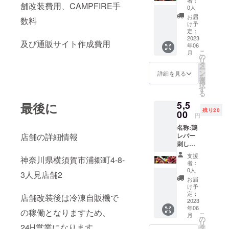
者：
舗改装費用、CAMPFIRE手
1ヶ 重
0人
量:各
お届
数料
50g 保
け予
存方法:
定：
冷凍 賞
2023
及び通販サイト作成費用
年06
味期
こ
月
限:30日
の
リ
間 原
タ
ー
産国:日
ン
詳細を見る
を
本 産
選
択
地:愛知
す
る
県
5,5
最後に
残り20
00
円
名称:鶏
店舗の詳細情報
レバー
刺し＋
鶏砂肝
支援
神奈川県横須賀市浦郷町4-8-
刺し 重
者：
量:各
0人
3人見店舗2
50.g 保
お届
存方法:
け予
冷凍 賞
定：
店舗改装後は冷凍自販機で
味期
2023
年06
限:30日
の稼働となりますため、
こ
月
間 原
の
リ
産国:日
24H営業になります。
タ