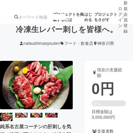
新
ロ
規
グ
会
プロジェクトを掲
はじ
プロジェクト
/
載するには
める
をさがす
イ
員
ン
登
冷凍生レバー刺しを皆様へ。
録
natsushimasyouten
フード・飲食店
神奈川県
人気のプロ
注目のリ
注目の新着プロ
募集終了が近いプ
もうすぐ公開
ジェクト
ターン
ジェクト
ロジェクト
されます
現在の支援総
額
アート・写真
音楽
0
円
テクノロジー・ガジェット
ゲーム・サ
0%
目標金額は
映像・映画
書籍・雑誌
3,000,000円
純系名古屋コーチンの肝刺しを気
ビジネス・起業
チャレンジ
支援者数