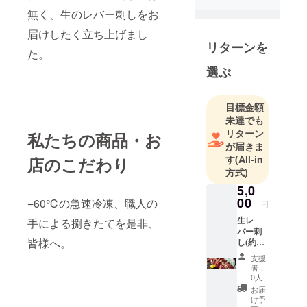
無く、生のレバー刺しをお
届けしたく立ち上げまし
リターンを
た。
選ぶ
目標金額
未達でも
リターン
私たちの商品・お
が届きま
す
(All-in
店のこだわり
方式)
5,0
00
−60℃の急速冷凍、職人の
円
生レ
手による捌きたてを是非、
バー刺
皆様へ。
し(約
50g×2)
支援
をお送
者：
り致し
0人
ます！
お届
名称:鶏
け予