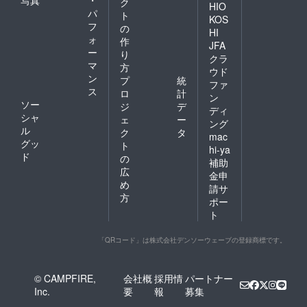
ク
HIO
パ
ト
KOS
フ
の
HI
ォ
作
JFA
ー
り
クラ
マ
方
ウド
ン
プ
統
ファ
ス
ロ
計
ン
ソー
ジ
デ
ディ
シャ
ェ
ー
ング
ル
ク
タ
mac
グッ
ト
hi-ya
ド
の
補助
広
金申
め
請サ
方
ポー
ト
「QRコード」は株式会社デンソーウェーブの登録商標です。
© CAMPFIRE,
会社概
採用情
パートナー
Inc.
要
報
募集