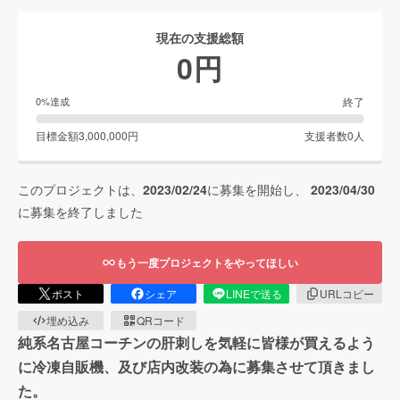
現在の支援総額
0
円
終了
0
%達成
目標金額
3,000,000
円
支援者数
0
人
このプロジェクトは、
2023/02/24
に募集を開始し、
2023/04/30
に募集を終了しました
もう一度プロジェクトをやってほしい
ポスト
シェア
LINEで送る
URLコピー
埋め込み
QRコード
純系名古屋コーチンの肝刺しを気軽に皆様が買えるよう
に冷凍自販機、及び店内改装の為に募集させて頂きまし
た。