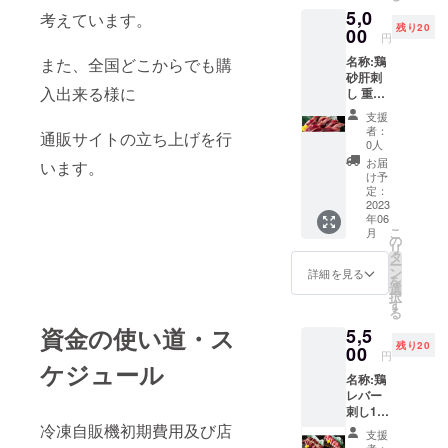
5,0
考えています。
残り20
00
円
名称:鶏
また、全国どこからでも購
砂肝刺
入出来る様に
し 重量:
約
支援
50g×2
者：
通販サイトの立ち上げを行
保存方
0人
法:冷
お届
います。
凍 賞味
け予
期限:30
定：
日間
2023
年06
原産国:
こ
月
日本
の
リ
産地:愛
タ
ー
知県
ン
詳細を見る
を
選
択
す
る
資金の使い道・ス
5,5
残り20
00
円
ケジュール
名称:鶏
レバー
刺し1ヶ
＋鶏心
冷凍自販機初期費用及び店
支援
臓刺し