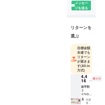
メッセー
たな治療法
ジを送る
を開拓する
ことで、動
物ができる
限り長く健
リターンを
康でいられ
るサポート
選ぶ
をしていき
ます。
目標金額
その第一弾
未達でも
として今回
リターン
の
が届きま
す
(All-in
「&Stem」
方式)
のスキンケ
4,4
アクリーム
残り15
16
とスキンケ
円
ア泡ロー
超早割
２
ションを開
０%OF
発しまし
F リ
支援
ター
た。一人で
者：