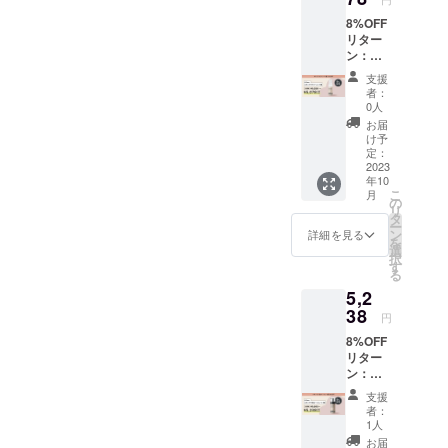
円＋送
なく変
めご了
8%OFF
料分お
更にな
承くだ
リター
得にご
る場合
さい。
ン：
購入い
がござ
&Stem
ただけ
いま
支援
スキン
ます。
す。予
者：
ケアク
※一般販
めご了
0人
リーム×
売価格
承くだ
お届
１個 一
は予告
さい。
け予
般販売
なく変
定：
価格
2023
更にな
年10
（税込
る場合
こ
月
5,520円
がござ
の
リ
予定）
いま
タ
ー
より442
す。予
ン
詳細を見る
を
円+送料
めご了
選
択
分お得
承くだ
す
る
にご購
さい。
5,2
入いた
※パッ
だけま
38
ケージ
円
す。 ※
は予告
8%OFF
一般販
なく変
リター
売価格
更にな
ン：
は予告
る場合
&Stem
なく変
がござ
支援
スキン
更にな
いま
者：
ケア泡
る場合
す。予
1人
ロー
がござ
めご了
お届