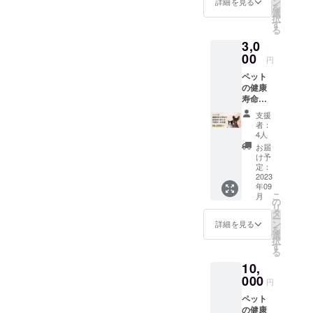
めご了
ン
詳細を見る
を
5,693円
承くだ
選
択
予定）
さい。
す
る
より
※パッ
3,0
1,139円
ケージ
＋送料
00
は予告
円
分お得
なく変
ペット
にご購
更にな
の健康
入いた
る場合
寿命を
だけま
がござ
伸ばす
す。 ※
いま
支援
獣医療
一般販
す。予
者：
の新た
売価格
めご了
4人
な可能
は予告
承くだ
お届
性への
なく変
さい。
け予
支援 純
更にな
定：
粋に動
2023
る場合
年09
物のた
がござ
こ
月
めに何
いま
の
リ
かした
す。予
タ
ー
いとい
めご了
ン
詳細を見る
を
う方は
承くだ
選
択
こちら
さい。
す
る
から応
※パッ
10,
援お願
ケージ
いしま
000
は予告
円
す。 お
なく変
ペット
礼の
更にな
の健康
メッ
る場合