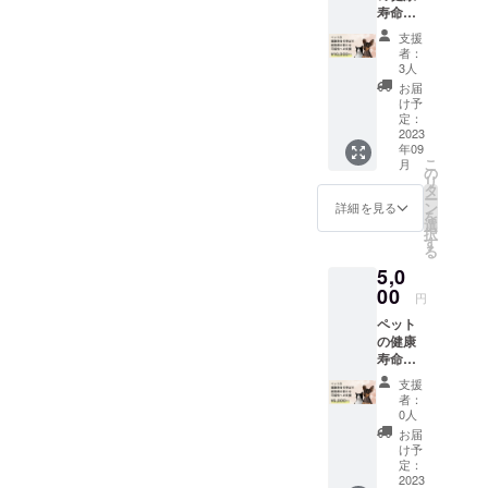
寿命を
セージ
がござ
伸ばす
をお届
いま
支援
獣医療
けしま
す。予
者：
の新た
す。
めご了
3人
な可能
承くだ
お届
性への
さい。
け予
支援 純
定：
粋に動
2023
年09
物のた
こ
月
めに何
の
リ
かした
タ
ー
いとい
ン
詳細を見る
を
う方は
選
択
こちら
す
る
から応
5,0
援お願
いしま
00
円
す。 お
ペット
礼カー
の健康
ドを送
寿命を
付いた
伸ばす
しま
支援
獣医療
す。
者：
の新た
0人
な可能
お届
性への
け予
支援 純
定：
粋に動
2023