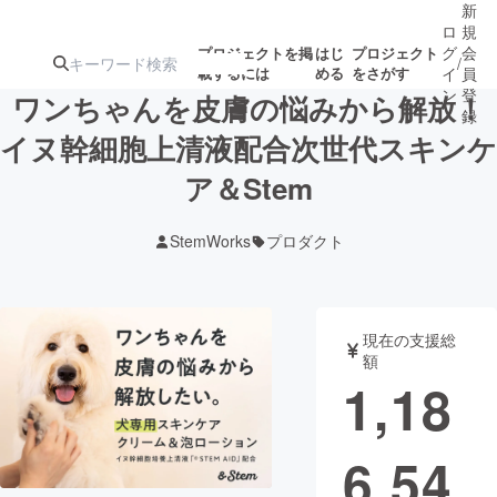
新
ロ
規
グ
会
プロジェクトを掲
はじ
プロジェクト
/
載するには
める
をさがす
イ
員
ン
登
ワンちゃんを皮膚の悩みから解放！
録
イヌ幹細胞上清液配合次世代スキンケ
ア＆Stem
人気のプロ
注目のリ
注目の新着プロ
募集終了が近いプ
もうすぐ公開
ジェクト
ターン
ジェクト
ロジェクト
されます
StemWorks
プロダクト
アート・写真
音楽
現在の支援総
テクノロジー・ガジェット
ゲーム・サ
額
1,18
映像・映画
書籍・雑誌
6,54
ビジネス・起業
チャレンジ