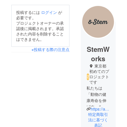
投稿するには
ログイン
が
必要です。
プロジェクトオーナーの承
認後に掲載されます。承認
された内容を削除すること
はできません。
StemW
※投稿する際の注意点
orks
東京都
初めてのプ
ロジェクト
です
私たちは
「動物の健
康寿命を伸
ばす」を
https://andstem.jp
ミッション
特定商取引
に、これま
法に基づく
表記
でにない新