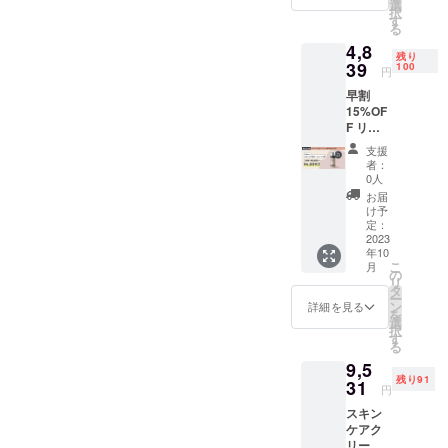
予定）
めご了
選
択
より828
承くだ
す
る
円+送料
さい。
4,8
分お得
※パッ
残り
にご購
39
ケージ
100
円
入いた
は予告
早割
だけま
なく変
15%OF
す。 ※
更にな
F リ
一般販
る場合
ター
売価格
がござ
支援
ン：
は予告
いま
者：
&Stem
なく変
す。予
0人
スキン
更にな
めご了
お届
ケア泡
る場合
承くだ
け予
ロー
がござ
定：
さい。
ション
2023
いま
年10
×1個 一
す。予
こ
月
般販売
めご了
の
リ
価格
承くだ
タ
ー
（税込
さい。
ン
詳細を見る
を
5,693円
※パッ
選
択
予定）
ケージ
す
る
より854
は予告
9,5
円+送料
なく変
残り91
分お得
31
更にな
円
にご購
る場合
スキン
入いた
がござ
ケアク
だけま
いま
リー
す。 ※