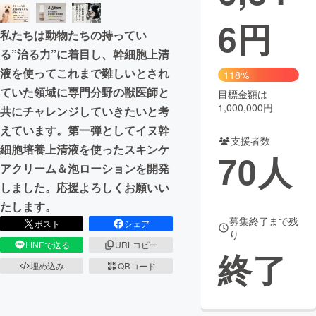
6
円
まちづくり・地域活性化
私たちは動物たちの持ってい
る”治る力”に着目し、幹細胞上清
CAMPFIRE for Social Good
CAMPFIRE Creation
液を使ってこれまで難しいとされ
118%
CAMPFIREふるさと納税
machi-ya
コミュニティ
ていた領域に専門分野の獣医師と
目標金額は
1,000,000円
共にチャレンジしていきたいと考
えています。第一弾としてイヌ幹
支援者数
細胞培養上清液を使ったスキンケ
70
人
アクリーム＆泡ローションを開発
しました。応援よろしくお願いい
たします。
募集終了まで残
ポスト
シェア
り
LINEで送る
URLコピー
終了
埋め込み
QRコード