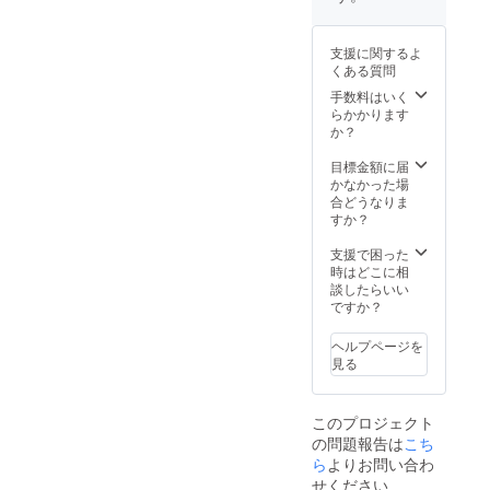
は予告
なく変
更にな
支援に関するよ
る場合
くある質問
がござ
いま
手数料はいく
す。予
らかかります
めご了
か？
承くだ
さい。
目標金額に届
かなかった場
合どうなりま
すか？
支援で困った
時はどこに相
談したらいい
ですか？
ヘルプページを
見る
このプロジェクト
の問題報告は
こち
ら
よりお問い合わ
せください