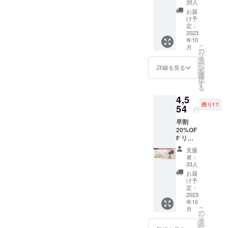
ン：
35人
も多くのワ
&Stem
お届
ンちゃんに
スキン
け予
ケアク
定：
届けたいと
リーム×
2023
願っていま
年10
１個 一
こ
月
す。
般販売
の
リ
価格
タ
ー
（税込
ン
詳細を見る
を
5,520円
選
択
予定）
す
る
より
4,5
1,104円
残り17
+送料分
54
円
お得に
早割
ご購入
20%OF
いただ
F リ
けま
ター
す。 ※
支援
ン：
一般販
者：
&Stem
売価格
33人
スキン
は予告
お届
ケア泡
なく変
け予
ロー
更にな
定：
ション
2023
る場合
年10
×1個 一
がござ
こ
月
般販売
いま
の
リ
価格
す。予
タ
ー
（税込