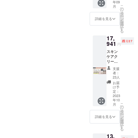
年09
物のた
こ
月
めに何
の
リ
かした
タ
ー
いとい
ン
詳細を見る
を
う方は
選
択
こちら
す
る
から応
17,
援お願
残り27
いしま
941
円
す。 個
スキン
別のお
ケアク
礼の
リー
メッ
ム・泡
セージ
支援
ロー
をお届
者：
ション
けしま
23人
各2個
す。
お届
セット
け予
割
定：
20%OF
2023
年10
F リ
こ
月
ター
の
リ
ン：
タ
ー
&Stem
ン
詳細を見る
を
スキン
選
択
ケア泡
す
る
ロー
13,
ション