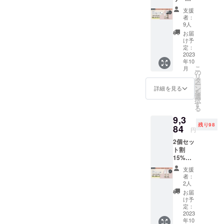
す。予
ム・泡
一般販
めご了
支援
ロー
売価格
承くだ
者：
ション
は予告
さい。
9人
各1個
なく変
お届
セット
更にな
け予
割
る場合
定：
15%OF
2023
がござ
年10
F リ
いま
こ
月
ター
す。予
の
リ
ン：
めご了
タ
ー
&Stem
承くだ
ン
詳細を見る
を
スキン
さい。
選
択
ケア泡
※パッ
す
る
ロー
ケージ
9,3
ション
は予告
残り98
×1個
84
なく変
円
&Stem
更にな
2個セッ
スキン
る場合
ト割
ケア泡
がござ
15%OF
ロー
いま
F リ
ション
す。予
支援
ター
×1個 一
めご了
者：
ン：
般販売
承くだ
2人
&Stem
価格
さい。
お届
スキン
（税込
け予
ケアク
11,213
定：
リーム
2023
円予
年10
×2個 一
定）よ