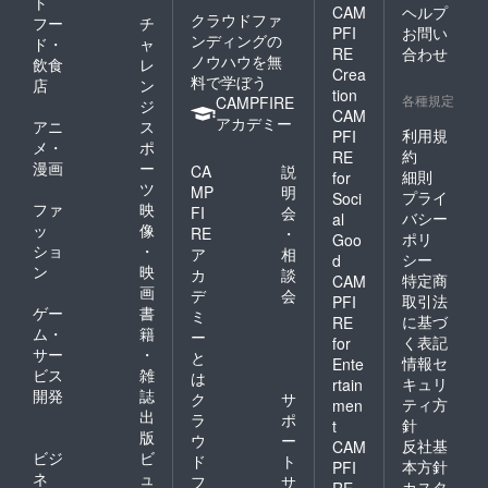
ト
CAM
ヘルプ
クラウドファ
フー
チ
PFI
お問い
ンディングの
ド・
ャ
RE
合わせ
ノウハウを無
飲食
レ
Crea
料で学ぼう
店
ン
tion
各種規定
CAMPFIRE
ジ
CAM
アカデミー
アニ
ス
利用規
PFI
メ・
ポ
約
RE
漫画
ー
CA
説
細則
for
ツ
MP
明
プライ
Soci
ファ
映
FI
会
バシー
al
ッ
像
RE
・
ポリ
Goo
ショ
・
ア
相
シー
d
ン
映
カ
談
特定商
CAM
画
デ
会
取引法
PFI
ゲー
書
ミ
に基づ
RE
ム・
籍
ー
く表記
for
サー
・
と
情報セ
Ente
ビス
雑
は
キュリ
rtain
開発
誌
ク
サ
ティ方
men
出
ラ
ポ
針
t
版
ウ
ー
反社基
CAM
ビジ
ビ
ド
ト
本方針
PFI
ネ
ュ
フ
サ
カスタ
RE