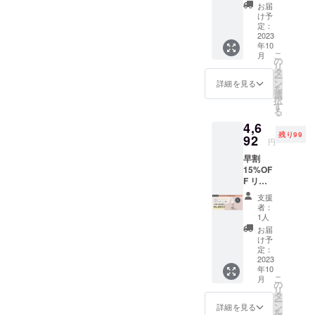
&Stem
売価格
す。予
お届
スキン
は予告
めご了
け予
ケア泡
なく変
定：
承くだ
ロー
2023
更にな
さい。
年10
ション
る場合
※パッ
こ
月
×3個 一
がござ
の
ケージ
リ
般販売
いま
タ
は予告
ー
価格
す。予
ン
なく変
詳細を見る
を
（税込
めご了
選
更にな
択
17,079
承くだ
す
る場合
る
円予
さい。
がござ
4,6
定）よ
※パッ
いま
残り99
り3,416
92
ケージ
す。予
円
円＋送
は予告
めご了
早割
料分お
なく変
承くだ
15%OF
得にご
更にな
さい。
F リ
購入い
る場合
ター
ただけ
がござ
支援
ン：
ます。
いま
者：
&Stem
※一般販
す。予
1人
スキン
売価格
めご了
お届
ケアク
は予告
承くだ
け予
リーム×
なく変
定：
さい。
１個 一
2023
更にな
年10
般販売
る場合
こ
月
価格
がござ
の
リ
（税込
いま
タ
ー
5,520円
す。予
ン
詳細を見る
を