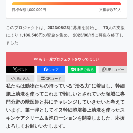
目標金額
1,000,000
円
支援者数
70
人
このプロジェクトは、
2023/06/23
に募集を開始し、
70
人の支援
により
1,186,546
円の資金を集め、
2023/08/15
に募集を終了し
ました
もう一度プロジェクトをやってほしい
ポスト
シェア
LINEで送る
URLコピー
埋め込み
QRコード
私たちは動物たちの持っている”治る力”に着目し、幹細
胞上清液を使ってこれまで難しいとされていた領域に専
門分野の獣医師と共にチャレンジしていきたいと考えて
います。第一弾としてイヌ幹細胞培養上清液を使ったス
キンケアクリーム＆泡ローションを開発しました。応援
よろしくお願いいたします。