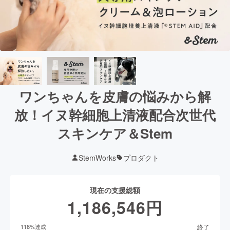
ワンちゃんを皮膚の悩みから解
放！イヌ幹細胞上清液配合次世代
スキンケア＆Stem
StemWorks
プロダクト
現在の支援総額
1,186,546
円
終了
118
%達成