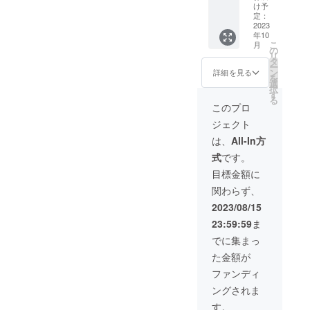
ション×
いま
承くだ
け予
１個 一
す。予
定：
さい。
般販売
2023
めご了
年10
価格
承くだ
こ
月
（税込
さい。
の
リ
5,693円
※パッ
タ
ー
予定）
ケージ
ン
詳細を見る
を
より455
は予告
選
択
円＋送
なく変
す
る
料分お
更にな
このプロ
得にご
る場合
ジェクト
購入い
がござ
ただけ
いま
は、
All-In方
ます。
す。予
式
です。
※一般販
めご了
売価格
承くだ
目標金額に
は予告
さい。
関わらず、
なく変
更にな
2023/08/15
る場合
23:59:59
ま
がござ
いま
でに集まっ
す。予
た金額が
めご了
承くだ
ファンディ
さい。
ングされま
※パッ
ケージ
す。