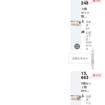
残り41
×2個
248
円
&Stem
３個
スキン
セット
ケア泡
割
ロー
20%OF
ション
支援
F リ
×2個 一
者：
ター
般販売
9人
ン：
価格
お届
&Stem
（税込
け予
スキン
22,426
定：
ケアク
2023
円予
年10
リーム×
定）よ
こ
月
３個 一
り4,485
の
リ
般販売
円＋送
タ
ー
価格
料分お
ン
詳細を見る
を
（税込
得にご
選
択
16,560
購入い
す
る
円予
ただけ
13,
定）よ
ます。
残り39
り3,312
663
※一般販
円
円+送料
売価格
3個セッ
分お得
は予告
ト割
にご購
なく変
20%OF
入いた
更にな
F リ
だけま
る場合
支援
ター
す。 ※
がござ
者：
ン：
一般販
いま
11人