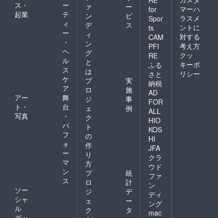
ス・
ー
ァ
ー
マーハ
for
起業
テ
ン
ビ
ラスメ
Spor
ィ
デ
ス
ントに
ts
ー
ィ
対する
CAM
・
ン
考え方
PFI
ヘ
グ
クッ
RE
ル
と
キーポ
ふる
ス
は
リシー
さと
ケ
プ
実
納税
ア
ロ
施
AD
アー
舞
ジ
事
FOR
ト・
台
ェ
例
ALL
写真
・
ク
HIO
パ
ト
KOS
フ
の
HI
ォ
作
JFA
ー
り
クラ
マ
方
ウド
ン
プ
統
ファ
ス
ロ
計
ン
ソー
ジ
デ
ディ
シャ
ェ
ー
ング
ル
ク
タ
mac
グッ