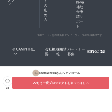
ト
hi-ya
ド
の
補助
広
金申
め
請サ
方
ポー
ト
「QRコード」は株式会社デンソーウェーブの登録商標です。
© CAMPFIRE,
会社概
採用情
パートナー
Inc.
要
報
募集
StemWorks
さんへアンコール
もう一度プロジェクトをやってほしい
38