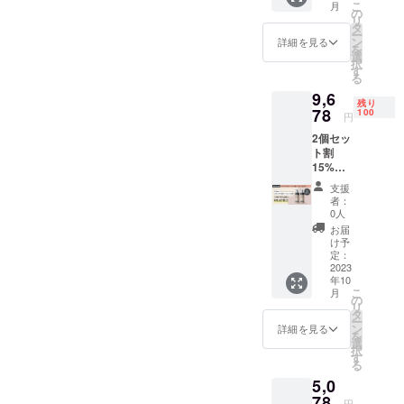
こ
月
般販売
り1,682
の
リ
価格
円＋送
タ
ー
（税込
料分お
ン
詳細を見る
を
11,040
得にご
選
択
円予
購入い
す
る
定）よ
ただけ
9,6
り1,656
ます。
残り
円＋送
78
※一般販
100
円
料分お
売価格
2個セッ
得にご
は予告
ト割
購入い
なく変
15%OF
ただけ
更にな
F リ
ます。
る場合
支援
ター
※一般販
がござ
者：
ン：
売価格
いま
0人
&Stem
は予告
す。予
お届
スキン
なく変
めご了
け予
ケア泡
更にな
定：
承くだ
ロー
2023
る場合
さい。
年10
ション
がござ
※パッ
こ
月
×2個 一
いま
の
ケージ
リ
般販売
す。予
タ
は予告
ー
価格
めご了
ン
なく変
詳細を見る
を
（税込
承くだ
選
更にな
択
11,386
さい。
す
る場合
る
円予
※パッ
がござ
5,0
定）よ
ケージ
いま
り1,708
78
は予告
す。予
円