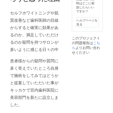
りと行
がハイ
時はどこに相
に確実
わせて
フに搭
談したらいい
に熱を
頂きた
載され
ですか？
与えて
セルフホワイトニングや肌
いため
ていま
いきま
各施術
す。 お
質改善など歯科医師の目線
す。 約
ヘルプページを
時間は1
肌表面
75℃く
見る
時間ほ
からすると確実に効果があ
にはダ
らいで
どを予
メージ
す。 脂
るのか、満足していただけ
定して
を与え
肪が
このプロジェクト
くださ
ずに、
しっか
るのか疑問を持つサロンが
の問題報告は
こち
い。 施
高エネ
りと溶
術のタ
ら
よりお問い合わ
ルギー
ける温
多いように感じる日々の中
イミン
の超音
度で
せください
グとし
波を一
す。 お
ては３
点に集
顔の場
患者様からの疑問や質問に
０日に
めて、
合、深
１度が
多く答えていたところ自身
お肌の
さの違
目安と
深部の
うカー
で施術をしてみてはどうか
されて
決まっ
トリッ
いま
た深さ
ジを使
と提案していただいた事が
す。 ２
に確実
い分け
０２３
に熱を
て皆様
キッカケで宮内歯科医院に
年８月
与えて
のお顔
最終営
いきま
に合わ
美容部門を新たに設立しま
業日ま
す。 約
せてデ
で
75℃く
した。
ザイン
（２ヶ
らいで
しなが
月間）
す。 脂
ら丁寧