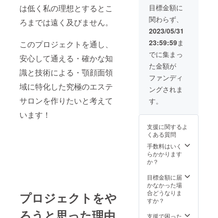
様の審美・
お顔全
は手を
いると
は低く私の理想とするとこ
目標金額に
美容意識を
体＋鎖
抜かず
熱が集
関わらず、
骨上か
ろまでは遠く及びません。
しっか
より高めて
まるこ
ら首全
りと行
とが想
2023/05/31
いくことで
体のデ
わせて
像でき
23:59:59
ま
このプロジェクトを通し、
地域全体の
コルテ
頂きた
ます
プラン
いため
か？ そ
意識改革を
でに集まっ
安心して通える・確かな知
をなん
施術時
の原理
行い、笑顔
た金額が
とチ
間は1時
がハイ
識と技術による・顎顔面領
ケット
が美しい町
間ほど
フに搭
ファンディ
３回
を予定
載され
域に特化した究極のエステ
を作ってい
ングされま
分！ エ
してく
ていま
くことが私
ステサ
ださ
サロンを作りたいと考えて
す。 お
す。
ロンで
い。 ◆
肌表面
います！
は行え
ハイフ
にはダ
ない鎖
とは 虫
メージ
支援に関するよ
骨〜首
眼鏡を
を与え
くある質問
周りを
太陽の
ずに、
有資格
下にか
手数料はいく
高エネ
者が
ざして
らかかります
ルギー
しっか
いると
か？
の超音
りと施
熱が集
波を一
術！ 施
まるこ
目標金額に届
点に集
術に関
とが想
かなかった場
めて、
しては
像でき
合どうなりま
お肌の
プロジェクトをや
手を抜
ます
すか？
深部の
かず
か？ そ
決まっ
ろうと思った理由
しっか
の原理
支援で困った
た深さ