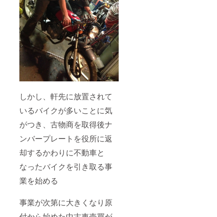
次の日
お過ご
から
しくだ
は、お
さい。
水を飲
むこと
はもち
ろんで
すが、
ゆっく
りお風
呂に浸
かった
しかし、軒先に放置されて
り、リ
ンパ
いるバイクが多いことに気
マッ
サージ
がつき、古物商を取得後ナ
で流し
たり、
ンバープレートを役所に返
適度な
却するかわりに不動車と
運動を
した
なったバイクを引き取る事
り、老
廃物を
業を始める
外に出
すイ
メージ
事業が次第に大きくなり原
でお過
ごしく
付から始めた中古車売買が