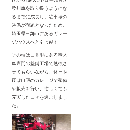
ださ
欧州車を取り扱うようにな
い。 今
日が
るまでに成長し、駐車場の
マック
スでは
確保が問題となったため、
なく、
日に日
埼玉県三郷市にあるガレー
にさら
に良い
ジハウスへと引っ越す
状態に
なって
いくの
その頃は日暮里にある輸入
がハイ
車専門の整備工場で勉強さ
フの特
徴で
せてもらいながら、休日や
す。 楽
しみに
夜は自宅のガレージで整備
して施
術後も
や販売を行い、忙しくても
お過ご
しくだ
充実した日々を過ごしまし
さい。
た。