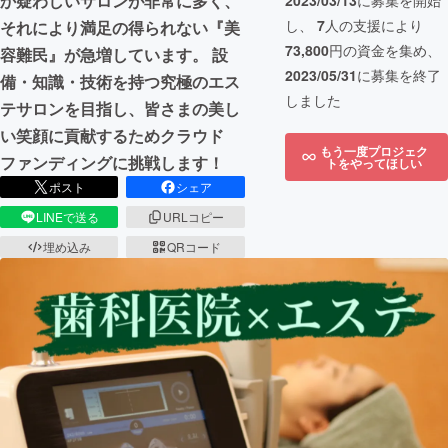
か疑わしいサロンが非常に多く、
2023/03/13
に募集を開始
し、
7
人の支援により
それにより満足の得られない『美
73,800
円の資金を集め、
容難民』が急増しています。 設
2023/05/31
に募集を終了
備・知識・技術を持つ究極のエス
しました
テサロンを目指し、皆さまの美し
い笑顔に貢献するためクラウド
もう一度プロジェク
ファンディングに挑戦します！
トをやってほしい
ポスト
シェア
LINEで送る
URLコピー
埋め込み
QRコード