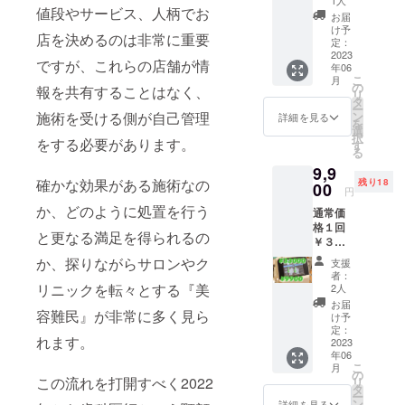
1人
値段やサービス、人柄でお
￥８０
と歯磨
に悩みがあ
お届
００
き粉を
け予
る方だけな
店を決めるのは非常に重要
で！！
お届け
定：
ので、トラ
人気の
2023
しま
ですが、これらの店舗が情
年06
HIFUを
す！
ブルがある
こ
月
気軽に
の
報を共有することはなく、
まで定期検
リ
お試
タ
ー
し！
診に来ない
施術を受ける側が自己管理
ン
詳細を見る
を
HIFUお
選
というのが
択
をする必要があります。
試し
す
る
当たり前に
コー
9,9
ス！ お
なってし
確かな効果がある施術なの
残り18
顔全体
00
円
まっている
をしっ
か、どのように処置を行う
通常価
のです
かりと
格１回
施術さ
と更なる満足を得られるの
￥３３
せてい
私はこの
０００
ただき
か、探りながらサロンやク
支援
が今回
ます。
『入り口の
者：
限定
HIFUは
リニックを転々とする『美
2人
狭さ』を審
￥９９
処置直
お届
美・美容と
容難民』が非常に多く見ら
００
後から
け予
で！！
お顔の
定：
いう分野を
れます。
人気の
2023
引き締
駆使して革
年06
HIFUを
まりを
こ
月
気軽に
命を起こし
感じる
の
この流れを打開すべく2022
リ
お試
ことが
タ
たいので
ー
し！
できま
ン
詳細を見る