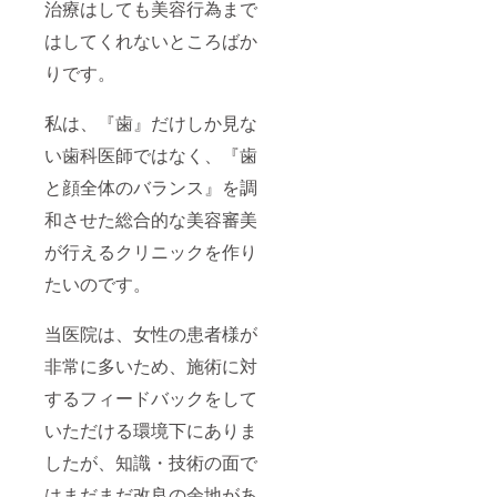
治療はしても美容行為まで
メージ
施術後
深部に
を与え
はたく
熱が
はしてくれないところばか
ずに、
さんお
入って
高エネ
水を飲
いるの
りです。
ルギー
んで老
で、サ
の超音
廃物を
ウナや
波を一
外に排
私は、『歯』だけしか見な
岩盤
点に集
出する
浴、長
い歯科医師ではなく、『歯
めて、
ことを
風呂や
お肌の
意識さ
激しい
と顔全体のバランス』を調
深部の
れる
運動は
決まっ
と、よ
控え、
和させた総合的な美容審美
た深さ
り効果
お水を
に確実
アップ
たっぷ
が行えるクリニックを作り
に熱を
しま
り飲ん
与えて
す。 施
たいのです。
でくだ
いきま
術当日
さい。
す。 約
は、
次の日
75℃く
当医院は、女性の患者様が
思った
から
らいで
以上に
は、お
非常に多いため、施術に対
す。 脂
深部に
水を飲
肪が
熱が
むこと
するフィードバックをして
しっか
入って
はもち
りと溶
いるの
ろんで
いただける環境下にありま
ける温
で、サ
すが、
度で
ウナや
ゆっく
したが、知識・技術の面で
す。 深
岩盤
りお風
さの違
はまだまだ改良の余地があ
浴、長
呂に浸