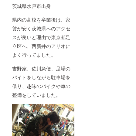
意識さ
運動を
いくの
茨城県水戸市出身
れる
した
がハイ
と、よ
り、老
フの特
り効果
廃物を
徴で
県内の高校を卒業後は、家
アップ
外に出
す。 楽
しま
賃が安く茨城県へのアクセ
すイ
しみに
す。 施
メージ
して施
スが良いと理由で東京都足
術当日
でお過
術後も
は、
ごしく
お過ご
立区へ、西新井のアリオに
思った
ださ
しくだ
以上に
い。 処
さい。
よく行ってました。
深部に
置日が
熱が
マック
入って
スでは
吉野家、佐川急便、足場の
いるの
なく、
で、サ
日に日
バイトをしながら駐車場を
ウナや
にさら
借り、趣味のバイクや車の
岩盤
に良い
浴、長
状態に
整備をしていました。
風呂や
なって
激しい
いくの
運動は
がハイ
控え、
フの特
お水を
徴で
たっぷ
す。 楽
り飲ん
しみに
でくだ
して施
さい。
術後も