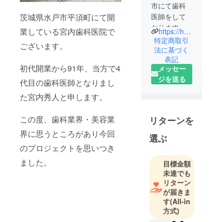
市にて歯科
医師をして
茨城県水戸市平須町にて開
おります、
業している宮内歯科医院で
https://haisha-yoyaku.jp/bun2sdental/detail/index/id/0830132049/?SITE_CODE=le2g&SITE_CODE=le2g&gclid=CjwKCAiAxvGfBhB-EiwAMPakqrTLOkr_-uQl63lpQxv2iot_iUI5Akn7rEixS8Qy6HDiINBuyjHarxoCOH0QAvD_BwE
宮内と申し
特定商取引
ございます。
ます。
法に基づく
表記
２０２２年
初代開業から91年、当方で4
メッセー
４月に１０
ジを送る
年ぶりに地
代目の歯科医師となりまし
元の茨城県
た宮内秀人と申します。
に戻ってま
いりまし
この度、歯科業界・美容業
リターンを
た。
界に思うところがあり今回
選ぶ
従来の歯科
のプロジェクトを思いつき
医院のイ
ました。
目標金額
メージであ
未達でも
る
リターン
高圧的で・
が届きま
す
(All-in
融通の効か
方式)
ない・痛み