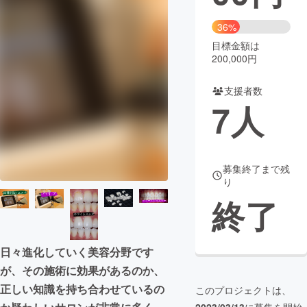
まちづくり・地域活性化
36%
目標金額は
200,000円
CAMPFIRE for Social Good
CAMPFIRE Creation
CAMPFIREふるさと納税
machi-ya
コミュニティ
支援者数
7
人
募集終了まで残
り
終了
日々進化していく美容分野です
が、その施術に効果があるのか、
正しい知識を持ち合わせているの
このプロジェクトは、