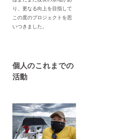
うカー
風呂や
かった
り、更なる向上を目指して
トリッ
激しい
り、リ
ジを使
運動は
ンパ
この度のプロジェクトを思
い分け
控え、
マッ
て皆様
お水を
サージ
いつきました。
のお顔
たっぷ
で流し
に合わ
り飲ん
たり、
せてデ
でくだ
適度な
ザイン
さい。
運動を
しなが
次の日
した
ら丁寧
から
り、老
にアプ
は、お
廃物を
ローチ
個人のこれまでの
水を飲
外に出
してい
むこと
すイ
きま
はもち
メージ
活動
す。 ど
ろんで
でお過
の部位
すが、
ごしく
の施術
ゆっく
ださ
でも、
りお風
い。 処
施術後
呂に浸
置日が
はたく
かった
マック
さんお
り、リ
スでは
水を飲
ンパ
なく、
んで老
マッ
日に日
廃物を
サージ
にさら
外に排
で流し
に良い
出する
たり、
状態に
ことを
適度な
なって