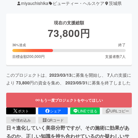
miyauchishika
ビューティー・ヘルスケア
茨城県
現在の支援総額
73,800
円
終了
36
%達成
目標金額
200,000
円
支援者数
7
人
このプロジェクトは、
2023/03/13
に募集を開始し、
7
人の支援に
より
73,800
円の資金を集め、
2023/05/31
に募集を終了しました
もう一度プロジェクトをやってほしい
ポスト
シェア
LINEで送る
URLコピー
埋め込み
QRコード
日々進化していく美容分野ですが、その施術に効果があ
るのか、正しい知識を持ち合わせているのか疑わしいサ