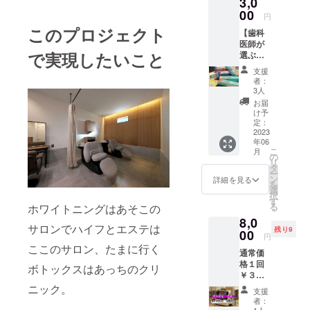
3,0
と伴うよう
00
な治療とい
円
このプロジェクト
うものを払
【歯科
医師が
拭したいと
で実現したいこと
選ぶ！
考えていま
オスス
支援
メの歯
す
者：
ブラシ
3人
と歯磨
お届
予防歯科と
き粉の
け予
組み合
定：
いうものが
わ
2023
トレンドで
年06
せ！】
こ
月
すが、歯科
内容：
の
リ
お礼の
タ
医院に行く
ー
ハガキ
ン
詳細を見る
こと事態が
を
とメー
選
択
ルを送
高いハード
す
る
ホワイトニングはあそこの
らせて
ルに感じる
8,0
いただ
サロンでハイフとエステは
人も多くお
残り9
きま
00
円
す！さ
られると感
ここのサロン、たまに行く
通常価
らに！
じています
格１回
オスス
ボトックスはあっちのクリ
￥３３
メの組
０００
ニック。
み合わ
歯科医院に
支援
が今回
せの歯
者：
来るのは歯
限定
ブラシ