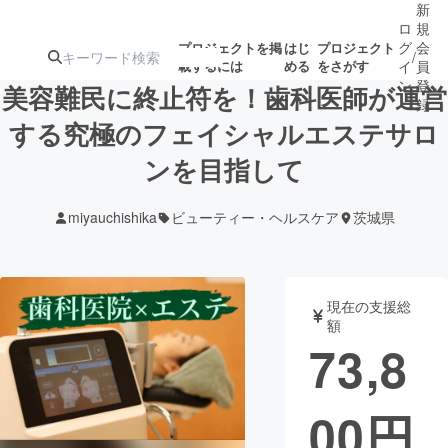
新
ロ
規
グ
会
プロジェクトを掲
はじ
プロジェクト
/
載するには
める
をさがす
イ
員
ン
登
美容難民に終止符を！歯科医師が運営
録
する究極のフェイシャルエステサロ
ンを目指して
人気のプロ
注目のリ
注目の新着プロ
募集終了が近いプ
もうすぐ公開
ジェクト
ターン
ジェクト
ロジェクト
されます
miyauchishika
ビューティー・ヘルスケア
茨城県
アート・写真
音楽
現在の支援総
テクノロジー・ガジェット
ゲーム・サ
額
73,8
映像・映画
書籍・雑誌
00
円
ビジネス・起業
チャレンジ