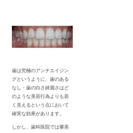
が施術
肪が
にアプ
期限と
しっか
ローチ
なりま
りと溶
してい
すので
ける温
きま
ご理解
度で
す。ど
くださ
す。 お
の部位
い。 ◆
顔の場
の施術
ハイフ
合、深
でも、
とは 虫
さの違
施術後
眼鏡を
うカー
はたく
太陽の
トリッ
さんお
下にか
ジを使
水を飲
ざして
い分け
んで老
いると
て皆様
廃物を
熱が集
歯は究極のアンチエイジン
のお顔
外に排
まるこ
に合わ
出する
グというように、歯のある
とが想
せてデ
ことを
像でき
ザイン
意識さ
なし・歯の白さ綺麗さはど
ます
しなが
れる
か？ そ
ら丁寧
と、よ
のような美容行為よりも若
の原理
にアプ
り効果
がハイ
ローチ
アップ
く見えるという点において
フに搭
してい
しま
載され
確実な効果があります。
きま
す。 施
ていま
す。ど
術当日
す。 お
の部位
は、
しかし、歯科医院では審美
肌表面
の施術
思った
にはダ
でも、
以上に