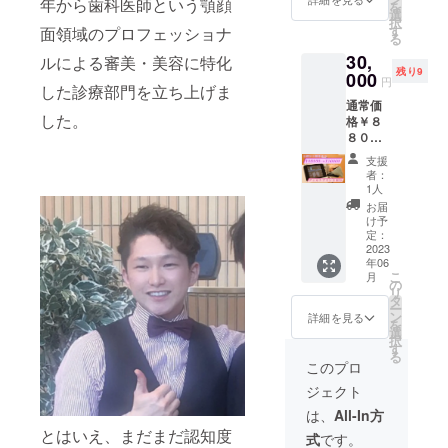
年から歯科医師という顎顔
を
す！
HIFUお
すが約
選
択
試し
１４日
す
面領域のプロフェッショナ
る
コー
前後が
お顔全体や
30,
ス！ お
ルによる審美・美容に特化
効果の
残り9
首周りに悩
顔全体
000
ピーク
円
した診療部門を立ち上げま
をしっ
です。
みを抱え、
通常価
かりと
施術に
エステサロ
した。
格￥８
施術さ
関して
８００
せてい
ンに通う方
は手を
０が超
ただき
抜かず
支援
は非常に多
お得
ます。
しっか
者：
いですが歯
に！ハ
HIFUは
りと行
1人
イフ３
処置直
わせて
やお口の中
お届
回！ 気
後から
頂きた
け予
を診察でき
になる
お顔の
定：
いため
首へも
2023
るのは歯科
引き締
施術時
年06
しっか
まりを
間は1時
医師のみで
こ
月
りとア
感じる
の
間ほど
リ
す。
プロー
ことが
タ
を予定
ー
チ！デ
できま
ン
してく
詳細を見る
を
コルテ
すが約
選
ださ
『歯は究極
択
プラ
１４日
す
い。 ◆
る
のアンチエ
ン！ 通
前後が
ハイフ
このプロ
常価格
効果の
とは 虫
イジング』
ジェクト
１回
ピーク
眼鏡を
という言葉
￥４４
です。
太陽の
は、
All-In方
００
を胸に、皆
施術に
下にか
とはいえ、まだまだ認知度
式
です。
０！
関して
ざして