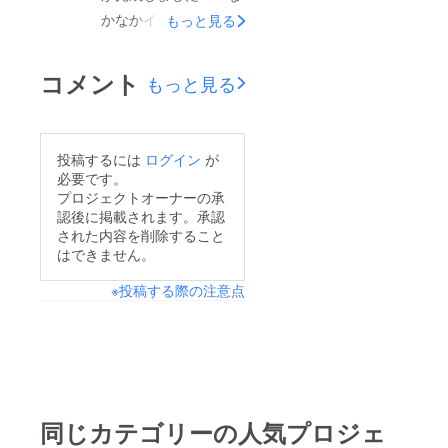
ロン様は、おっしゃっ
から販売を開始しま
かなかイイ感じに出来
もっと見る
ていただければチケッ
す。Amazonでの販売
上がったと思います。
ト代FREEで入れるよ
やiTunesでの配信もこ
歌詞カードも楽にでき
うにしておきます！パ
コメント
もっと見る
れから始めて行くの
るかなと思ったら、意
トロンでない方も、ぜ
で、ご期待くださ
外と苦戦しましたが、
ひぜひお越しくださ
い。〜パトロンの皆様
キレイにできました。
い。お待ちしておりま
投稿するには
ログイン
が
へ〜パトロンの皆様、
パトロンの皆様の名前
す。下の動画は去年の
必要です。
本当にありがとうござ
もばっちり載っていま
プロジェクトオーナーの承
大晦日のライブです。
いました。Tシャツは
認後に掲載されます。承認
す！
たまたまカナダから旅
そろそろ制作にかかり
された内容を削除すること
行に来て、たまたま現
はできません。
ますので、もう少々お
場に居合わせた方
待ち下さい。プライ
※投稿する際の注意点
が、"These guys are
ベートライブに関して
f*cking awesome!!!"
も、追って連絡を致し
と、動画をアップして
ます。これからも音源
くれました。外国の方
制作を続け、２枚目、
に評価されたのは初め
３枚目とコンスタント
同じカテゴリーの人気プロジェ
てでしたが、うれしい
に作っていくつもりで