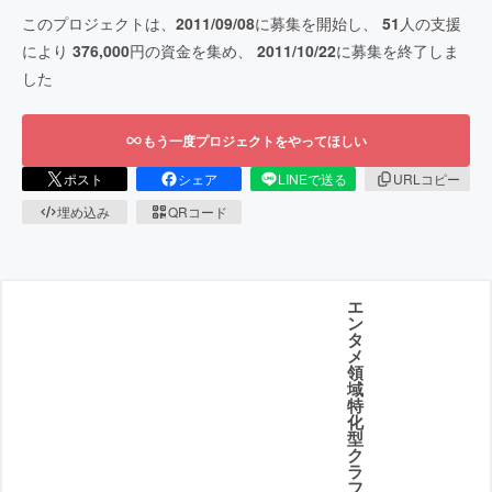
このプロジェクトは、
2011/09/08
に募集を開始し、
51
人の支援
により
376,000
円の資金を集め、
2011/10/22
に募集を終了しま
した
もう一度プロジェクトをやってほしい
ポスト
シェア
LINEで送る
URLコピー
埋め込み
QRコード
エ
ン
タ
メ
領
域
特
化
型
ク
ラ
フ