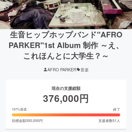
生音ヒップホップバンド"AFRO
PARKER"1st Album 制作 ～え、
これほんとに大学生？～
AFRO PARKER
音楽
現在の支援総額
376,000
円
終了
107
%達成
目標金額
350,000
円
支援者数
51
人