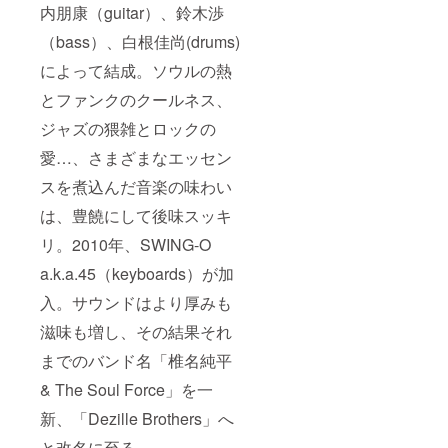
内朋康（guitar）、鈴木渉
（bass）、白根佳尚(drums)
によって結成。ソウルの熱
とファンクのクールネス、
ジャズの猥雑とロックの
愛…、さまざまなエッセン
スを煮込んだ音楽の味わい
は、豊饒にして後味スッキ
リ。2010年、SWING-O
a.k.a.45（keyboards）が加
入。サウンドはより厚みも
滋味も増し、その結果それ
までのバンド名「椎名純平
& The Soul Force」を一
新、「Dezille Brothers」へ
と改名に至る。