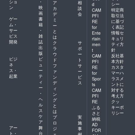
ショ
・
ア
相
シー
d
ン
映
カ
談
特定商
CAM
画
デ
会
取引法
PFI
ゲー
書
ミ
に基づ
RE
ム・
籍
ー
く表記
for
サー
・
と
情報セ
Ente
ビス
雑
は
キュリ
rtain
開発
誌
ク
サ
ティ方
men
出
ラ
ポ
針
t
版
ウ
ー
反社基
CAM
ビジ
ビ
ド
ト
本方針
PFI
ネ
ュ
フ
サ
カスタ
RE
ス・
ー
ァ
ー
マーハ
for
起業
テ
ン
ビ
ラスメ
Spor
ィ
デ
ス
ントに
ts
ー
ィ
対する
CAM
・
ン
考え方
PFI
ヘ
グ
クッ
RE
ル
と
キーポ
ふる
ス
は
リシー
さと
ケ
プ
実
納税
ア
ロ
施
AD
アー
舞
ジ
事
FOR
ト・
台
ェ
例