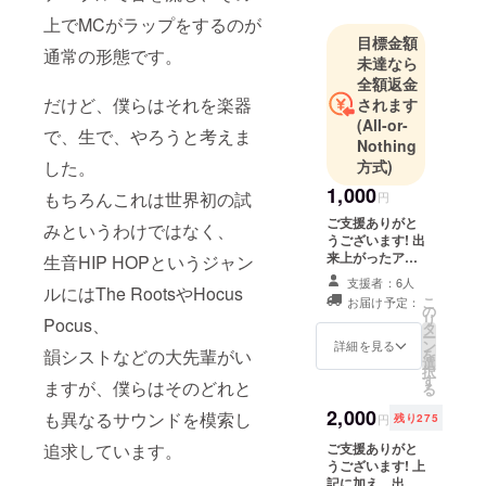
Dance、Neo
上でMCがラップをするのが
Soul、など
目標金額
様々な角度
通常の形態です。
未達なら
から生演奏
全額返金
でHIP HOP
だけど、僕らはそれを楽器
されます
をやる意義
(All-or-
で、生で、やろうと考えま
Nothing
を追求す
方式)
した。
る。最大動
1,000
員数119人、
もちろんこれは世界初の試
円
平均動員数
ご支援ありがと
みというわけではなく、
うございます! 出
62人。とに
来上がったアル
生音HIP HOPというジャン
かくお客さ
バムに、special
支援者：6人
んに楽しん
ルにはThe RootsやHocus
thanks としてあ
こ
お届け予定：
なたの名前をク
の
でもらえる
リ
Pocus、
レジットさせて
タ
ライブをす
ー
いただきます!
ン
詳細を見る
を
韻シストなどの大先輩がい
ることを一
選
択
す
番の目標と
ますが、僕らはそのどれと
る
している。
2,000
も異なるサウンドを模索し
円
残り275
都内を中心
ご支援ありがと
追求しています。
に精力的に
うございます! 上
活動中。
記に加え、出来