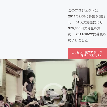
このプロジェクトは、
2011/09/08
に募集を開始
し、
51
人の支援により
376,000
円の資金を集
め、
2011/10/22
に募集を
終了しました
もう一度プロジェク
トをやってほしい