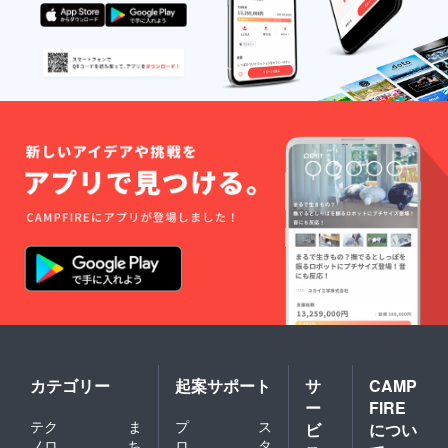
カテゴリー
起案サポート
サ
CAMP
ー
FIRE
テク
ま
プ
ス
ビ
につい
ノロ
ち
ロ
タ