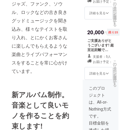
こ
お届け予定：
ジャズ、ファンク、ソウ
のオリジナルT
の
リ
シャツをプレゼ
タ
ー
ル、ロックなどの古き良き
ントいたしま
ン
詳細を見る
を
す！
選
択
グッドミュージックを聞き
す
る
込み、様々なテイストを取
20,000
円
残り25
り入れ、とにかくお客さん
ご支援ありがと
うございます! 超
に楽しんでもらえるような
至近距離で
楽曲とライブパフォーマン
AFRO PARKER
支援者：5人
を独り占め！ 都
こ
お届け予定：
スをすることを常に心がけ
内のリハーサル
の
リ
スタジオにご招
タ
ています。
ー
待して、超小規
ン
詳細を見る
を
模ライブを行い
選
択
ます！！
す
る
このプロ
新アルバム制作。
ジェクト
は、All-or-
音楽として良いモ
Nothing方式
ノを作ることを約
です。
目標金額を
束します!
達成した場