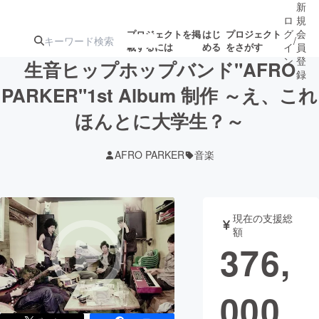
新
ロ
規
グ
会
プロジェクトを掲
はじ
プロジェクト
/
載するには
める
をさがす
イ
員
ン
登
生音ヒップホップバンド"AFRO
録
PARKER"1st Album 制作 ～え、これ
ほんとに大学生？～
人気のプロ
注目のリ
注目の新着プロ
募集終了が近いプ
もうすぐ公開
ジェクト
ターン
ジェクト
ロジェクト
されます
AFRO PARKER
音楽
アート・写真
音楽
現在の支援総
テクノロジー・ガジェット
ゲーム・サ
額
376,
映像・映画
書籍・雑誌
000
ビジネス・起業
チャレンジ