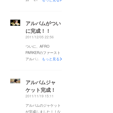
リースパーティーを開
催します。Date:
2012/01/13 (Fri)
アルバムがつい
Open 18:00 Start
に完成！！
18:30Venue: Studio
2011/12/05 22:56
Cube 326
(http://www.studiocube
ついに、AFRO
326.com/info.html)Tic
PARKERのファースト
kets: 1000yen + 1
アルバム "LIFT
もっと見る
DrinkPerformances
OFF"が完成しまし
by: LEAKE
た！！ Lift offとは、英
(http://www.audioleaf.c
語で「ロケット発射」
アルバムジャ
om/leake/) Disk
の意味です。 AFRO
(http://www.audioleaf.c
ケット完成！
PARKERもこのアルバ
om/disk/) AFRO
2011/11/19 15:11
ムをきっかけに、どこ
PARKER5000円以上支
までもぶっ飛んでいけ
アルバムのジャケット
援していただいたパト
ればと思います。今週
が完成しました！！な