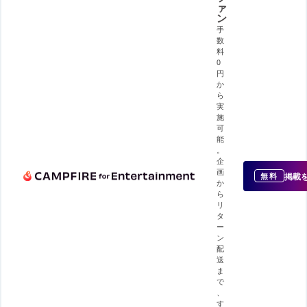
ァ
ン
手
数
料
0
円
か
ら
実
施
可
能
。
企
画
掲載
無料
か
ら
リ
タ
ー
ン
配
送
ま
で
、
す