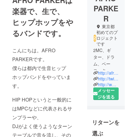
AFRO PARKERは
PARKE
楽器で、生で、
R
ヒップホップをや
東京都
るバンドです。
初めてのプ
ロジェクト
です
こんにちは。AFRO
2MC、ギ
ター、ドラ
PARKERです。
ム、ベー
僕らは都内で生音ヒップ
ス、キー
http://afroparker.com/
ホップバンドをやっていま
ボード、
http://twitter.com/#/afro_parker
サックスの7
http://www.youtube.com/user/afroparker
す。
メッセー
人の現役大
ジを送る
学生によっ
HIP HOPというと一般的に
て構成され
はMPCなどに代表されるサ
る生音HIP
ンプラーや、
HOPバン
リターンを
ド。Funk、
DJがよく使うようなターン
Jazz、
選ぶ
テーブルで音を流し、その