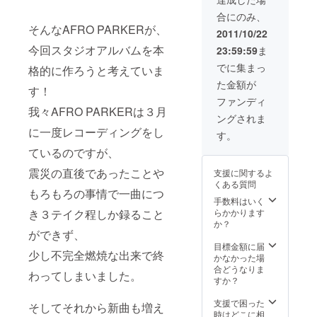
合にのみ、
そんなAFRO PARKERが、
2011/10/22
今回スタジオアルバムを本
23:59:59
ま
でに集まっ
格的に作ろうと考えていま
た金額が
す！
ファンディ
我々AFRO PARKERは３月
ングされま
に一度レコーディングをし
す。
ているのですが、
震災の直後であったことや
支援に関するよ
くある質問
もろもろの事情で一曲につ
手数料はいく
らかかります
き３テイク程しか録ること
か？
ができず、
目標金額に届
少し不完全燃焼な出来で終
かなかった場
合どうなりま
わってしまいました。
すか？
支援で困った
そしてそれから新曲も増え
時はどこに相