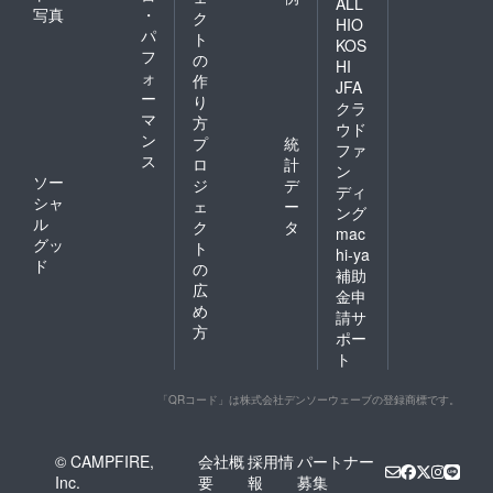
ALL
写真
・
ク
HIO
パ
ト
KOS
フ
の
HI
ォ
作
JFA
ー
り
クラ
マ
方
ウド
ン
プ
統
ファ
ス
ロ
計
ン
ソー
ジ
デ
ディ
シャ
ェ
ー
ング
ル
ク
タ
mac
グッ
ト
hi-ya
ド
の
補助
広
金申
め
請サ
方
ポー
ト
「QRコード」は株式会社デンソーウェーブの登録商標です。
© CAMPFIRE,
会社概
採用情
パートナー
Inc.
要
報
募集