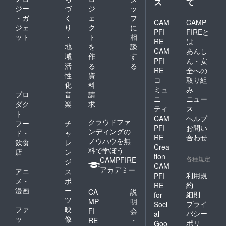
ス
て
ジー
づ
ジ
ッ
・ガ
く
ェ
フ
CAM
CAMP
ジェ
り
ク
に
PFI
FIREと
ット
・
ト
相
RE
は
地
を
談
CAM
あんし
域
作
す
PFI
ん・安
活
る
る
RE
全への
性
資
コ
取り組
化
料
ミュ
み
プロ
音
請
ニ
ニュー
ダク
楽
求
ティ
ス
ト
CAM
ヘルプ
クラウドファ
フー
チ
PFI
お問い
ンディングの
ド・
ャ
RE
合わせ
ノウハウを無
飲食
レ
Crea
料で学ぼう
店
ン
tion
各種規定
CAMPFIRE
ジ
CAM
アカデミー
アニ
ス
利用規
PFI
メ・
ポ
約
RE
漫画
ー
CA
説
細則
for
ツ
MP
明
プライ
Soci
ファ
映
FI
会
バシー
al
ッ
像
RE
・
ポリ
Goo