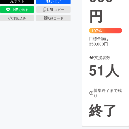
ポスト
シェア
円
LINEで送る
URLコピー
まちづくり・地域活性化
埋め込み
QRコード
CAMPFIRE for Social Good
CAMPFIRE Creation
107%
CAMPFIREふるさと納税
machi-ya
コミュニティ
目標金額は
350,000円
支援者数
51
人
募集終了まで残
り
終了