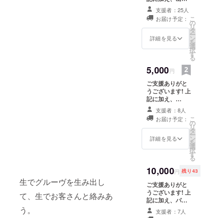
上がったCDにメ
支援者：25人
ンバー全員のサ
こ
お届け予定：
インを入れてプ
の
リ
レゼントいたし
タ
ー
ます！
ン
詳細を見る
を
選
択
す
る
5,000
円
ご支援ありがと
うございます! 上
記に加え、
AFROPARKER
支援者：8人
が行う11/4以降
こ
お届け予定：
のライブにゲス
の
リ
トでご招待いた
タ
ー
します！ ライブ
ン
詳細を見る
を
日程は順次発
選
択
表。お好きな日
す
る
程をお選びくだ
さい! ※お選びい
10,000
円
残り43
ただけるライブ
生でグルーヴを生み出し
日程は左側のプ
ご支援ありがと
ロジェクト本文
うございます! 上
て、生でお客さんと絡みあ
（最下部）でご
記に加え、パト
確認ください。
ロン様限定、
う。
支援者：7人
AFRO PARKER