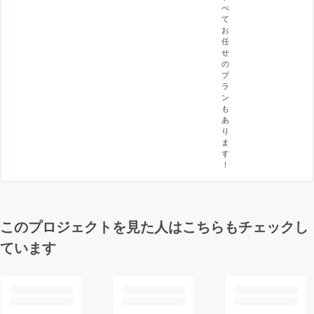
べ
て
お
任
せ
の
プ
ラ
ン
も
あ
り
ま
す
！
このプロジェクトを見た人はこちらもチェックし
ています