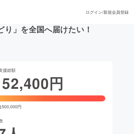
ログイン
/
新規会員登録
どり」を全国へ届けたい！
うすぐ公開されます
支援総額
プロダクト
152,400
円
ファッション
スポーツ
00,000円
数
ア
ソーシャルグッド
7
人