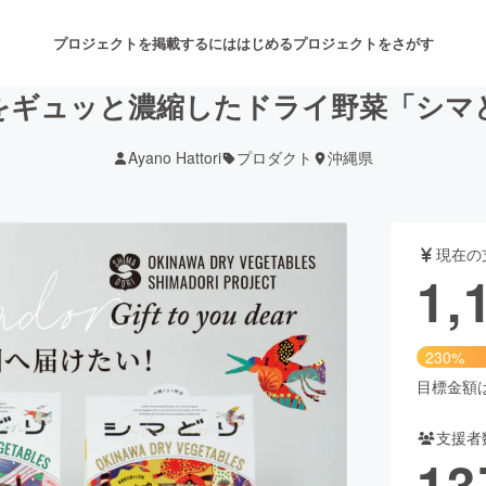
プロジェクトを掲載するには
はじめる
プロジェクトをさがす
をギュッと濃縮したドライ野菜「シマ
Ayano Hattori
プロダクト
沖縄県
注目のリターン
注目の新着プロジェクト
募集終了が近いプロジェクト
も
現在の
音楽
舞台・パフォーマンス
1,
ゲーム・サービス開発
フード・飲食店
230%
書籍・雑誌出版
アニメ・漫画
目標金額は5
支援者
チャレンジ
ビューティー・ヘルスケ
13