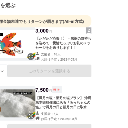
を選ぶ
標金額未達でもリターンが届きます
(All-in方式)
3,000
円
【ただただ応援！】 ・感謝の気持ち
を込めて、愛情たっぷりお礼のメッ
セージをお送りします！！
支援者：18人
お届け予定：2023年05月
このリターンを選択する
る
7,500
円
残り
1
【満月の塩・新月の塩プラン】 沖縄
県本部町備瀬にある「あっちゃんの
塩」で満月の日と新月の日に取水し
た海水で作っているお塩です。 釜炊
支援者：4人
き天日干し、ご夫婦で手作りで塩作
お届け予定：2023年08月
りをされています。 生産量が少ない
ため通常は工房でしか手に入らない