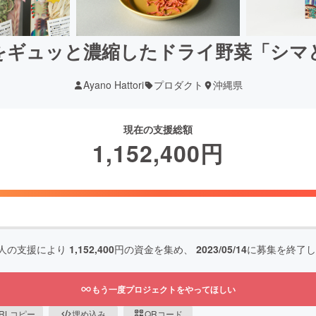
をギュッと濃縮したドライ野菜「シマ
Ayano Hattori
プロダクト
沖縄県
現在の支援総額
1,152,400
円
人の支援により
1,152,400
円の資金を集め、
2023/05/14
に募集を終了し
もう一度プロジェクトをやってほしい
RLコピー
埋め込み
QRコード