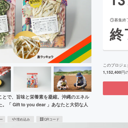
募集終
CAMPFIRE for Social Good
CAMPFIRE Creation
終
CAMPFIREふるさと納税
machi-ya
コミュニティ
このプロジェ
1,152,400
円
ことで、旨味と栄養素を凝縮。沖縄のエネル
ft to you dear 」あなたと大切な人
。
ピー
埋め込み
QRコード