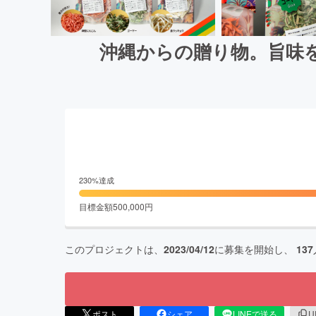
沖縄からの贈り物。旨味
230
%達成
目標金額
500,000
円
このプロジェクトは、
2023/04/12
に募集を開始し、
137
ポスト
シェア
LINEで送る
U