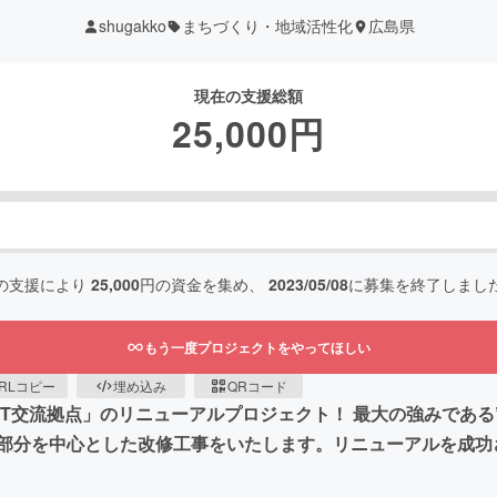
shugakko
まちづくり・地域活性化
広島県
現在の支援総額
25,000
円
の支援により
25,000
円の資金を集め、
2023/05/08
に募集を終了しまし
もう一度プロジェクトをやってほしい
RLコピー
埋め込み
QRコード
T交流拠点」のリニューアルプロジェクト！ 最大の強みである
部分を中心とした改修工事をいたします。リニューアルを成功