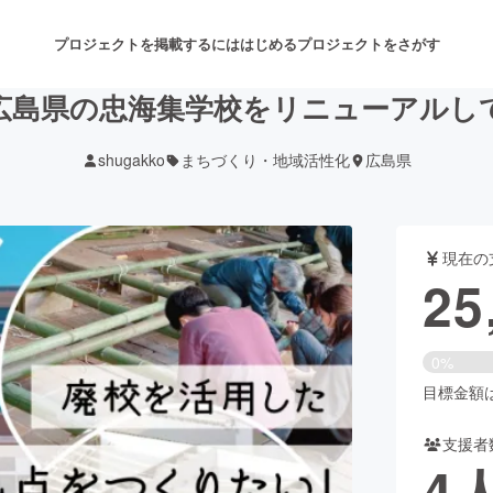
プロジェクトを掲載するには
はじめる
プロジェクトをさがす
広島県の忠海集学校をリニューアルし
shugakko
まちづくり・地域活性化
広島県
注目のリターン
注目の新着プロジェクト
募集終了が近いプロジェクト
も
現在の
音楽
舞台・パフォーマンス
25
ゲーム・サービス開発
フード・飲食店
0%
書籍・雑誌出版
アニメ・漫画
目標金額は3
支援者
チャレンジ
ビューティー・ヘルスケ
4