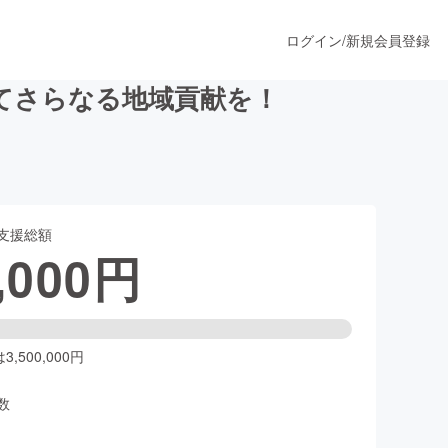
ログイン
/
新規会員登録
てさらなる地域貢献を！
うすぐ公開されます
支援総額
プロダクト
,000
円
ファッション
スポーツ
,500,000円
数
ア
ソーシャルグッド
人