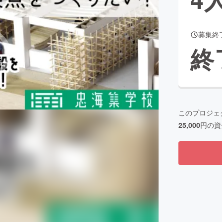
募集終
CAMPFIRE for Social Good
CAMPFIRE Creation
終
CAMPFIREふるさと納税
machi-ya
コミュニティ
このプロジェ
25,000
円の資