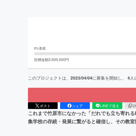
0
%達成
目標金額
3,500,000
円
このプロジェクトは、
2023/04/04
に募集を開始し、
4
人
ポスト
シェア
LINEで送る
U
これまで竹原市になかった「だれでも立ち寄れるI
集学校の存続・発展に繋がると確信し、その教室