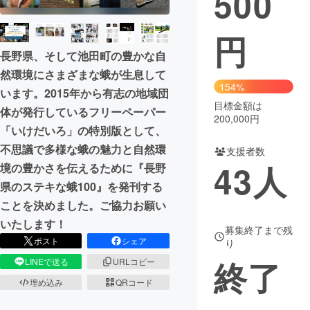
500
まちづくり・地域活性化
円
長野県、そして池田町の豊かな自
CAMPFIRE for Social Good
CAMPFIRE Creation
然環境にさまざまな蛾が生息して
154%
CAMPFIREふるさと納税
machi-ya
コミュニティ
います。2015年から有志の地域団
目標金額は
体が発行しているフリーペーパー
200,000円
「いけだいろ」の特別版として、
不思議で多様な蛾の魅力と自然環
支援者数
43
人
境の豊かさを伝えるために『長野
県のステキな蛾100』を発刊する
ことを決めました。ご協力お願い
いたします！
募集終了まで残
ポスト
シェア
り
終了
LINEで送る
URLコピー
埋め込み
QRコード