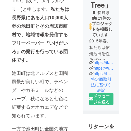
Tree」(以下、メイプルツ
Tree」
リー)と申します。
私たちは
長野県
長野県にある人口10,000人
他に1件の
プロジェク
弱の池田町とその周辺市町
トを掲載し
村で、地域情報を発信する
ています
2015年春、
フリーペーパー『いけだい
私たちは信
ろ』の発行を行っている団
州池田活性
体です。
化プロジェ
https://ikedairo.com/
クト
https://www.facebook.com/ikeda.mapletree
池田町は北アルプスと田園
『MapleTree
https://twitter.com/Ikeda_mapletree
特定商取引
(メイプルツ
風景が美しい町で、ラベン
法に基づく
リー)』を立
ダーやカモミールなどの
表記
ち上げまし
メッセー
ハーブ、秋になると七色に
た。
ジを送る
紅葉するオオカエデなどで
MapleTreeと
知られています。
は、池田町
広津の大峰
リターンを
一方で池田町は全国の地方
高原にある