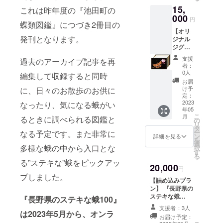
の写真
15,
1冊を郵
フリーペー
これは昨年度の『池田町の
をつ
送させ
000
円
パー『いけ
かった
蝶類図鑑』につづき2冊目の
ていた
オリジ
【オリ
だいろ』の
だくプ
ナル卓
発刊となります。
ジナル
ランで
発行です。
上カレ
ジグ
す。 こ
ンダー
(創刊号は
ソーパ
れを着
支援
過去のアーカイブ記事を再
※サイズ
ズルプ
て街に
2015年6月)
者：
は155
ラン】
出かけ
0人
メイプルツ
編集して収録すると同時
x180
写真家
れば蛾
お届
mmで
リーは応援
でもあ
の魅力
け予
に、日々のお散歩のお供に
す。 ※
る筆者
をア
定：
してくださ
画像は
の写真
2023
ピール
なったり、気になる蛾がい
るサポー
イメー
年05
を使っ
できる
こ
ジです
月
るときに調べられる図鑑と
たオリ
ターの方々
こと間
の
リ
※ご支援
ジナル
違いな
タ
や企業さん
ー
いただ
なる予定です。また非常に
な蛾の
しで
ン
詳細を見る
を
いた方
の支援のも
ジグ
す。 ・
選
多様な蛾の中から入口とな
択
のお名
ソーパ
お礼の
と、『地域
す
る
前(もし
ズル
メッ
る”ステキな”蛾をピックアッ
の魅力再発
くは
20,000
と、
セージ
円
ニック
見』をコン
『長野
・お名
プしました。
【詰め込みプラ
ネーム)
県のス
前掲載
セプトに、
ン】 『長野県の
を本裏
テキな
・『長
池田町での
ステキな蛾
表紙の
蛾100』
『長野県のステキな蛾100』
野県の
100』1冊、オリ
支援者
1冊を郵
つながりや
ステキ
支援者：3人
ジナル卓上カレ
一覧に
は2023年5月から、オンラ
送させ
な蛾
お届け予定：
出会い、地
ンダー、オリジ
掲載し
ていた
100』1