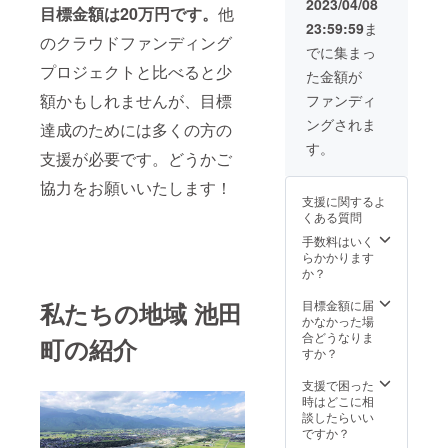
紙の支援者一覧
りの企画も
2023/04/08
紙の支援者一覧
目標金額は20万円です。
他
ナルジ
ム)を本
に掲載します。
フリーペー
に掲載します。
23:59:59
ま
グソー
裏表紙
ご希望の方はお
のクラウドファンディング
ご希望の方はお
パズル
パー いけだ
の支援
名前を備考欄に
でに集まっ
名前を備考欄に
※画像は
者一覧
ご記入ください
いろの魅力
プロジェクトと比べると少
ご記入ください
た金額が
イメー
に掲載
です。
ジです
しま
額かもしれませんが、目標
ファンディ
※どの蛾
す。ご
ングされま
のジグ
達成のためには多くの方の
希望の
1回1800部、
ソーパ
方はお
す。
年に２，3回
支援が必要です。どうかご
ズルに
名前を
なるか
備考欄
のペースで
協力をお願いいたします！
は郵送
にご記
制作し、松
支援に関するよ
後のお
入くだ
くある質問
楽し
本・安曇
さい
み！ ※
手数料はいく
野・松川・
ジグ
らかかります
池田・大町
ソーパ
か？
ズルは
の各所に置
300ピー
目標金額に届
私たちの地域 池田
かせていた
スです
かなかった場
だいていま
※商品サ
合どうなりま
町の紹介
イズ：
すか？
す。
260 ×
380程度
支援で困った
※種類：
時はどこに相
通常
談したらいい
ピース
ですか？
※額縁：