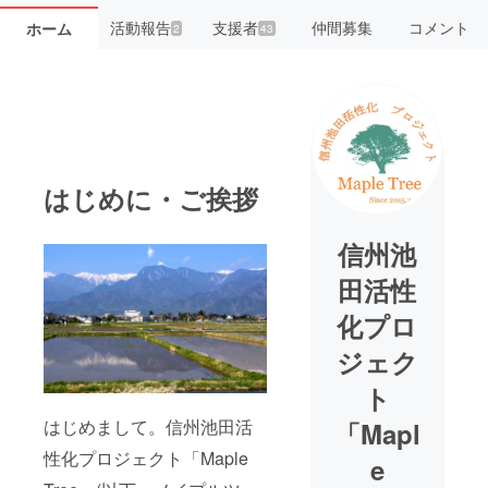
活動報告
支援者
仲間募集
コメント
ホーム
2
43
はじめに・ご挨拶
信州池
田活性
化プロ
ジェク
ト
はじめまして。信州池田活
「Mapl
性化プロジェクト「Maple
e