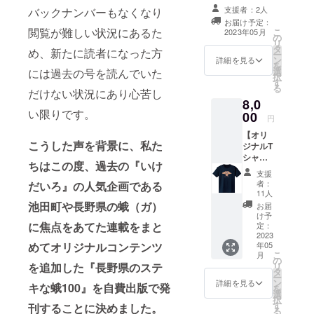
ティングを
と『長野県のス
せてい
裏表紙
支援者：2人
バックナンバーもなくなり
テキな蛾100』3
ただく
開き、メン
の支援
お届け予定：
冊を郵送させて
プラン
者一覧
閲覧が難しい状況にあるた
こ
2023年05月
バーの近況
の
いただきます。
です。
に掲載
リ
タ
ご家族やご友人
報告を交え
め、新たに読者になった方
自宅や
しま
ー
ン
にも本を贈りた
詳細を見る
仕事場
す。ご
ながら和気
を
選
い方におすすめ
には過去の号を読んでいた
の机の
希望の
択
あいあいと
す
のプランです。
上にキ
方はお
る
だけない状況にあり心苦し
・お礼のメッ
次号のネタ
レイで
名前を
8,0
セージ ・お名前
かわい
備考欄
だしや制作
い限りです。
00
掲載 ・『長野県
円
い蛾の
にご記
準備をして
のステキな蛾
写真を
入くだ
【オリ
100』3冊 ※ご支
置いて
います。ま
さい。
こうした声を背景に、私た
ジナルT
援いただいた方
みては
シャツ
た、各団体
のお名前(もしく
いかが
ちはこの度、過去の『いけ
プラ
はニックネーム)
さんと連携
支援
でしょ
ン】 か
を冊子の支援者
者：
だいろ』の人気企画である
うか？
して、地域
わいい
11人
一覧に掲載しま
・お礼
エゾヨ
活性を目的
池田町や長野県の蛾（ガ）
す。ご希望の方
お届
のメッ
ツメの
け予
はお名前を備考
としたイベ
セージ
顔を描
に焦点をあてた連載をまと
定：
欄にご記入くだ
・お名
ントの企
いたオ
2023
さい。
前掲載
年05
めてオリジナルコンテンツ
リジナ
画・参加も
・『長
こ
月
ルTシャ
の
野県の
行っていま
リ
を追加した『長野県のステ
ツと
タ
ステキ
ー
『長野
す。
ン
詳細を見る
キな蛾100』を自費出版で発
な蛾
を
県のス
選
100』1
択
テキな
す
刊することに決めました。
冊 ・蛾
る
活動の軸は
蛾100』