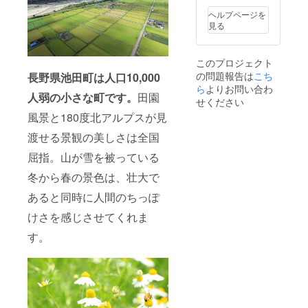
無し ※
ヘルプページを
ご支援
見る
いただ
いた方
のお名
このプロジェクト
前(もし
の問題報告は
こち
くは
長野県池田町は人口10,000
ニック
ら
よりお問い合わ
人弱の小さな町です。
田園
ネーム)
せください
を本裏
風景と180度北アルプスが見
表紙の
支援者
渡せる景観の美しさは全国
一覧に
掲載し
屈指。山が雪を被っている
ます。
ご希望
冬から春の景色は、壮大で
の方は
あると同時に人間のちっぽ
お名前
を備考
けさを感じさせてくれま
欄にご
記入く
す。
ださい