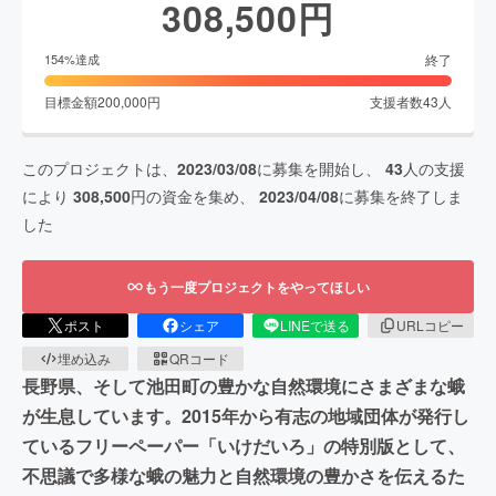
308,500
円
終了
154
%達成
目標金額
200,000
円
支援者数
43
人
このプロジェクトは、
2023/03/08
に募集を開始し、
43
人の支援
により
308,500
円の資金を集め、
2023/04/08
に募集を終了しま
した
もう一度プロジェクトをやってほしい
ポスト
シェア
LINEで送る
URLコピー
埋め込み
QRコード
長野県、そして池田町の豊かな自然環境にさまざまな蛾
が生息しています。2015年から有志の地域団体が発行し
ているフリーペーパー「いけだいろ」の特別版として、
不思議で多様な蛾の魅力と自然環境の豊かさを伝えるた