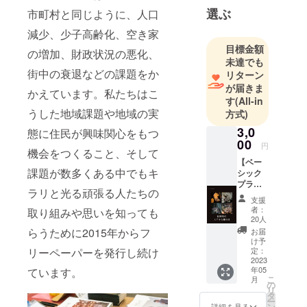
選ぶ
市町村と同じように、人口
七色大カエ
デに由来し
減少、少子高齢化、空き家
ます。「七
目標金額
の増加、財政状況の悪化、
色大カエデ
未達でも
街中の衰退などの課題をか
リターン
のように、
が届きま
色とりどり
かえています。私たちはこ
す
(All-in
に染まる池
うした地域課題や地域の実
方式)
田町の色を
3,0
態に住民が興味関心をもつ
発信した
00
円
い」想いが
機会をつくること、そして
【ベー
そこには込
課題が数多くある中でもキ
シック
められてい
プラ
ラリと光る頑張る人たちの
ン】
ます。
支援
『長野
者：
取り組みや思いを知っても
県のス
20人
メンバーは
テキな
らうために2015年からフ
お届
蛾100』
地元の高瀬
け予
を1冊を
定：
リーペーパーを発行し続け
中学校出身
郵送さ
2023
年05
の5人で構成
ています。
せてい
こ
月
ただき
の
されてお
リ
ます。
タ
り、企画・
ー
発行す
ン
詳細を見る