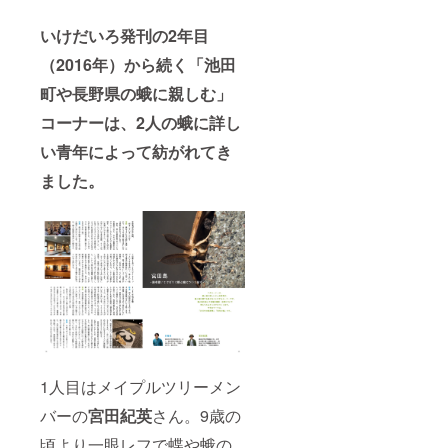
いけだいろ発刊の2年目
（2016年）から続く「池田
町や長野県の蛾に親しむ」
コーナーは、2人の蛾に詳し
い青年によって紡がれてき
ました。
1人目はメイプルツリーメン
バーの
宮田紀英
さん。9歳の
頃より一眼レフで蝶や蛾の