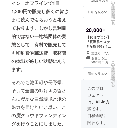
こ
2023年05月
イン・オフラインで1冊
の
ナルTシャツ、オ
ます。
域の生の声
だくプ
冊 ・蛾
リ
タ
リジナルジグ
ご希望
ランで
をモ
を発信して
ー
1,300円で販売し多くの皆さ
ン
ソーパズル全て
の方は
詳細を見る
す。 完
チーフ
を
います。
選
を詰め込んで郵
お名前
成した
とした
択
まに読んでもらおうと考え
す
送させていただ
を備考
ジグ
オリジ
る
く特別なプラン
欄にご
ソーパ
ております。しかし営利目
ナルT
また、池田
20,000
です。 あなたの
記入く
円
ズルは
シャツ
町のチョウ
生活が蛾に囲ま
ださ
的ではない一地域団体の実
どこに
※ご希望
【10冊プラン】
れた楽しいもの
い。
飾って
やガの生態
のTシャ
『長野県のステ
態として、有料で販売して
となるでしょ
も映え
ツサイ
キな蛾100』10
に迫る『宮
う。 ・お礼の
ること
ズをお
冊を郵送させて
も印刷費や郵送費、取材費
メッセージ ・お
支援者：2人
田島』や、
でしょ
選びく
いただくプラン
名前掲載 ・『長
お届け予定：
う。 ・
ださい
池田町のす
です。 持ち歩い
の捻出が厳しい状態にあり
こ
野県のステキな
2023年05月
お礼の
※画像は
の
たり、友人知人
べての道祖
リ
蛾100』1冊 ・オ
メッ
イメー
ます。
タ
や家族、職場の
ー
リジナル卓上カ
神を巡る
セージ
ジです
ン
方に渡したり、
詳細を見る
を
レンダー ・オリ
・お名
※色は紺
選
様々な形で本を
『道祖神巡
択
ジナルTシャツ
それでも池田町や長野県、
前掲載
を基調
す
ご活用いただけ
り』、『裏
る
・オリジナルジ
・『長
とする
ます。 ・お礼の
このプロ
グソーパズル ※
そして全国の蛾好きの皆さ
野県の
道スポット
予定で
メッセージ ・お
それぞれのグッ
ジェクト
ステキ
す ※ご
名前掲載 ・『長
紹介』など
んに豊かな自然環境と蛾の
ズの詳細は他の
な蛾
支援い
野県のステキな
は、
All-In方
リターン項目を
など、メン
100』1
ただい
蛾100』10冊 ※
魅力を届けたいと思い、
こ
参照ください ※
式
です。
冊 ・蛾
た方の
バーの熱さ
ご支援いただい
ご支援いただい
をモ
お名前
の度クラウドファンディン
た方のお名前(も
目標金額に
全開、読者
た方のお名前(も
チーフ
(もしく
しくはニック
しくはニック
関わらず、
置いてけぼ
とした
グを行うことにしました。
はニッ
ネーム)を本裏表
ネーム)を本裏表
オリジ
クネー