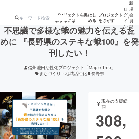
新
ロ
規
グ
会
プロジェクトを掲
はじ
プロジェクト
/
載するには
める
をさがす
イ
員
ン
登
不思議で多様な蛾の魅力を伝えるた
録
めに 『長野県のステキな蛾100』を発
刊したい！
人気のプロ
注目のリ
注目の新着プロ
募集終了が近いプ
もうすぐ公開
ジェクト
ターン
ジェクト
ロジェクト
されます
信州池田活性化プロジェクト「Maple Tree」
まちづくり・地域活性化
長野県
アート・写真
音楽
テクノロジー・ガジェット
ゲーム・サ
現在の支援総
額
308,
映像・映画
書籍・雑誌
ビジネス・起業
チャレンジ