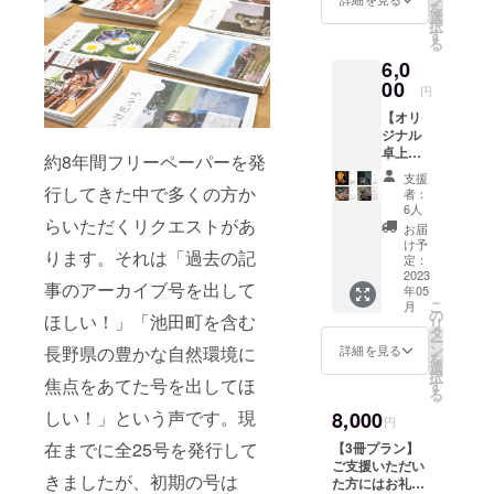
を
る本の
取材・写真
選
択
みが欲
す
撮影・記事
る
しい方
執筆・デザ
6,0
にはこ
ちらの
00
イン・印
円
プラン
刷・設置・
【オリ
がおす
ジナル
郵送など、
すめで
卓上カ
す。 ・
それぞれ本
約8年間フリーペーパーを発
レン
お礼の
支援
業の合間を
ダープ
メッ
行してきた中で多くの方か
者：
ラン】
セージ
縫いながら
6人
写真家
らいただくリクエストがあ
・お名
お届
役割分担を
として
前掲載
け予
ります。それは「過去の記
行い運営し
も活躍
・『長
定：
する筆
2023
野県の
ています。
事のアーカイブ号を出して
年05
者らが
ステキ
こ
月
撮影し
な蛾
の
ほしい！」「池田町を含む
リ
た長野
発足当初か
100』1
タ
ー
県の蛾
冊 ※ご
ン
詳細を見る
長野県の豊かな自然環境に
ら住むとこ
を
の写真
支援い
選
択
ろが津々
を使っ
焦点をあてた号を出してほ
ただい
す
る
たオリ
た方の
浦々だった
しい！」という声です。現
8,000
ジナル
お名前
円
ため、定期
卓上カ
(もしく
在までに全25号を発行して
【3冊プラン】
的にオンラ
レン
はニッ
ご支援いただい
ダーを
クネー
インミー
きましたが、初期の号は
た方にはお礼状
郵送さ
ム)を本