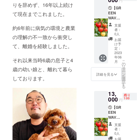
000
円
リジナ
りを辞めず、16年以上続け
︎①【GR
ルス
EEN
て現在までこれました。
テッ
WAVE
カー】
大玉ト
︎③【感
支援
約6年前に病気の環境と農業
マト
謝の手
者：
12kg目
書きの
0人
の理解の不一致から衝突し
安】
お手
お届
※S・
紙】 ※6
け予
て、離婚を経験しました。
M・L・
月上
定：
2L（45
2023
旬〜7月
年06
〜84個
中旬ま
それ以来当時6歳の息子と4
こ
月
入り）
でに配
の
リ
※全国送
歳の幼い娘と、離れて暮ら
送しま
タ
ー
料込み
す。
ン
詳細を見る
を
しております。
（クー
選
択
ル便で
す
る
発送と
13,
なりま
残り
す。）
000
100
円
︎②【オ
︎①【GR
リジナ
EEN
ルス
WAVE
テッ
大玉ト
カー】
支援
マト
︎③【感
者：
16kg目
謝の手
0人
安】
書きの
お届