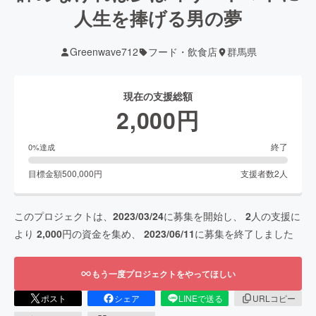
人生を捧げる男の夢
Greenwave712
フード・飲食店
群馬県
現在の支援総額
2,000
円
終了
0
%達成
目標金額
500,000
円
支援者数
2
人
このプロジェクトは、
2023/03/24
に募集を開始し、
2
人の支援に
より
2,000
円の資金を集め、
2023/06/11
に募集を終了しました
もう一度プロジェクトをやってほしい
ポスト
シェア
LINEで送る
URLコピー