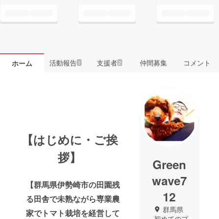
活動報告
支援者
仲間募集
コメント
ホーム
1
2
【はじめに・ご挨
拶】
Green
wave7
【群馬県伊勢崎市の田園残
12
る田舎で未熟ながら専業農
群馬県
家でトマト栽培を経営して
初めてのプ