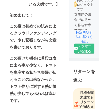
いる夫婦です。】
ロジェクト
です
群馬県の田
初めまして！
舎でゆる〜
く暮らす専
この度は初めての試みによ
業農家の夫
特定商取引
るクラウドファンディング
婦です
法に基づく
で、少し緊張しながら文章
屋号Green
表記
メッセー
wave
を書いております。
ジを送る
人生とは甘
酸っぱいト
この頂けた機会に普段は表
マトの様な
に出る事が少なく、トマト
日々
リターンを
を生産する私たち夫婦が伝
不器用過ぎ
る男のトマ
えることの出来なかった、
選ぶ
ト作り
トマト作りに対する熱い情
愛犬トイ
目標金額
熱が少しでも伝われば幸い
プーモカ君
未達でも
と愛猫4匹♡
です。
リターン
おいも、丼
が届きま