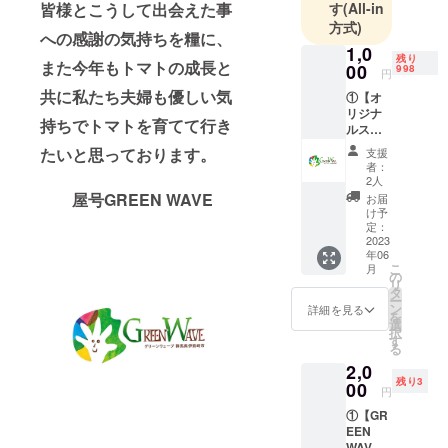
ぶり、煎
皆様とこうして出会えた事
す
(All-in
方式)
餅、すいか
への感謝の気持ちを糧に、
不安定な荒
1,0
残り
また今年もトマトの成長と
00
998
波出航の
円
TEAM Green
共に私たち夫婦も優しい気
︎①【オ
リジナ
wave
持ちでトマトを育てて行き
ルス
目標は法人
テッ
たいと思っております。
支援
設立‼︎
カー】
者：
︎②【感
2人
謝の手
屋号GREEN WAVE
お届
書きの
け予
お手
定：
紙】 ※6
2023
年06
月上
こ
月
旬〜7月
の
リ
中旬ま
タ
ー
でに配
ン
詳細を見る
を
送しま
選
択
す。
す
る
2,0
残り3
00
円
︎①【GR
EEN
WAVE