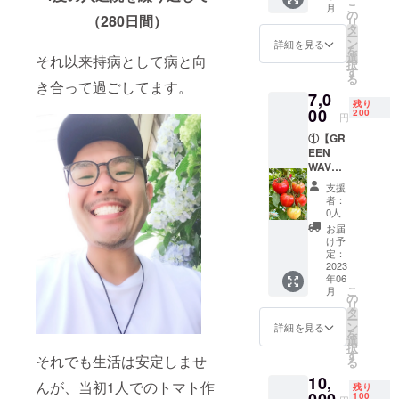
こ
月
※全国送
の
（280日間）
リ
料込み
タ
ー
（クー
ン
詳細を見る
を
ル便で
選
それ以来持病として病と向
択
発送と
す
る
なりま
き合って過ごしてます。
7,0
す。）
残り
︎②【オ
00
200
円
リジナ
︎①【GR
ルス
EEN
テッ
WAVE
カー】
大玉ト
︎③【感
支援
マト8kg
謝の手
者：
目安】
書きの
0人
※S・
お手
お届
M・L・
紙】 ※6
け予
2L（30
月上
定：
〜56個
2023
旬〜7月
年06
入り）
中旬ま
こ
月
※全国送
でに配
の
リ
料込み
送しま
タ
ー
（クー
す。
ン
詳細を見る
を
ル便で
選
択
発送と
す
︎それでも生活は安定しませ
る
なりま
10,
す。）
んが、当初1人でのトマト作
残り
︎②【オ
100