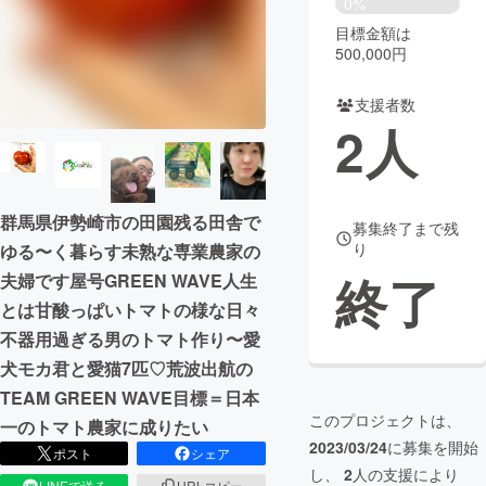
0%
目標金額は
まちづくり・地域活性化
500,000円
支援者数
CAMPFIRE for Social Good
CAMPFIRE Creation
2
人
CAMPFIREふるさと納税
machi-ya
コミュニティ
群馬県伊勢崎市の田園残る田舎で
募集終了まで残
り
ゆる〜く暮らす未熟な専業農家の
終了
夫婦です屋号GREEN WAVE人生
とは甘酸っぱいトマトの様な日々
不器用過ぎる男のトマト作り〜愛
犬モカ君と愛猫7匹♡荒波出航の
TEAM GREEN WAVE目標＝日本
このプロジェクトは、
一のトマト農家に成りたい
2023/03/24
に募集を開始
ポスト
シェア
し、
2
人の支援により
LINEで送る
URLコピー