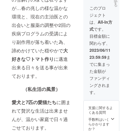
択
ル便で
す
る
発送と
が…春の兆しの様な温かな
このプロ
なりま
ジェクト
す。）
環境と、現在の主治医との
︎②【オ
は、
All-In方
出会いと服薬の調整や2回の
リジナ
式
です。
ルス
疾病プログラムの受講によ
テッ
目標金額に
カー】
り副作用が落ち着いた為、
関わらず、
︎③【感
謝の手
諦めかけていた穏やかで
大
2023/06/11
書きの
23:59:59
ま
お手
好きな♡トマト作り
に邁進
紙】 ※6
でに集まっ
出来る日々を送る事が出来
月上
た金額が
旬〜7月
ております。
中旬ま
ファンディ
でに配
ングされま
送しま
（私生活の風景）
す。
す。
愛犬と7匹の愛猫たち
に囲ま
支援に関するよ
れて贅沢な生活は出来ませ
くある質問
んが、温かい家庭で日々過
手数料はいく
らかかります
ごせております。
か？