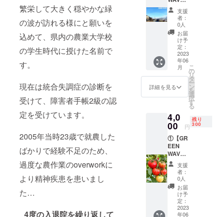
繁栄して大きく穏やかな緑
トマト
支援
の収穫
者：
の波が訪れる様にと願いを
体験】
0人
※2kg目
お届
込めて、県内の農業大学校
安『ご
け予
家族で
定：
の学生時代に授けた名前で
どう
2023
年06
ぞ︎』
す。
こ
月
︎②【オ
の
リ
リジナ
タ
ー
ルス
現在は統合失調症の診断を
ン
詳細を見る
を
テッ
選
択
受けて、障害者手帳2級の認
カー】
す
る
※令和5
定を受けています。
4,0
年6月17
残り
日
00
300
円
（土）
2005年当時23歳で就農した
︎①【GR
開催。
EEN
AM9:00
ばかりで経験不足のため、
WAVE
〜10:00
大玉ト
まで
過度な農作業のoverworkに
支援
マト4kg
者：
目安】
より精神疾患を患いまし
0人
※S・
お届
た…
M・L・
け予
2L（15
定：
〜28個
2023
4度の入退院を繰り返して
年06
入り）