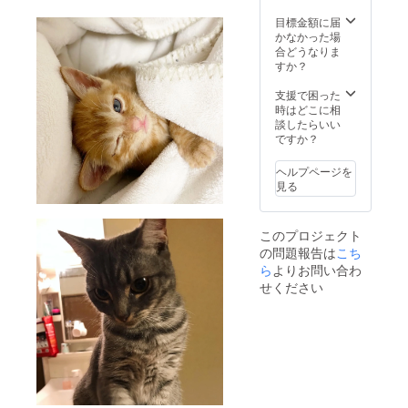
目標金額に届
かなかった場
合どうなりま
すか？
支援で困った
時はどこに相
談したらいい
ですか？
ヘルプページを
見る
このプロジェクト
の問題報告は
こち
ら
よりお問い合わ
せください