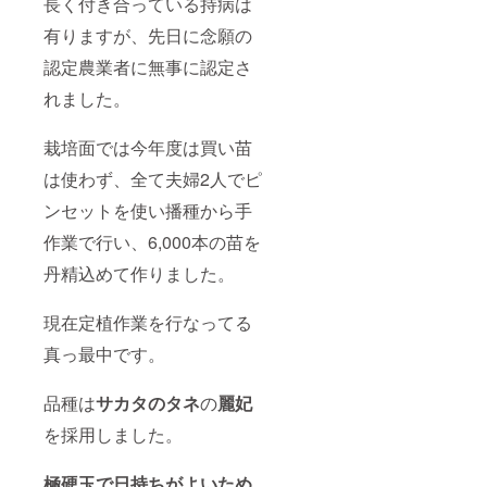
長く付き合っている持病は
有りますが、先日に念願の
認定農業者に無事に認定さ
れました。
栽培面では今年度は買い苗
は使わず、全て夫婦2人でピ
ンセットを使い播種から手
作業で行い、6,000本の苗を
丹精込めて作りました。
現在定植作業を行なってる
真っ最中です。
品種は
サカタのタネ
の
麗妃
を採用しました。
極硬玉で日持ちがよいため