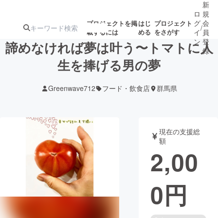
新
ロ
規
グ
会
プロジェクトを掲
はじ
プロジェクト
/
載するには
める
をさがす
イ
員
ン
登
諦めなければ夢は叶う〜トマトに人
録
生を捧げる男の夢
人気のプロ
注目のリ
注目の新着プロ
募集終了が近いプ
もうすぐ公開
Greenwave712
フード・飲食店
群馬県
ジェクト
ターン
ジェクト
ロジェクト
されます
アート・写真
音楽
現在の支援総
額
2,00
テクノロジー・ガジェット
ゲーム・サ
0
円
映像・映画
書籍・雑誌
ビジネス・起業
チャレンジ