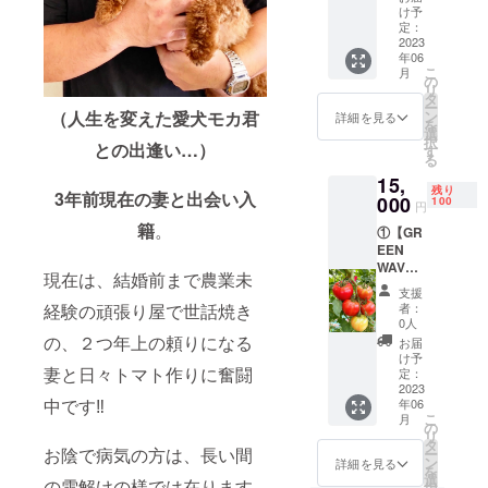
※S・
お手
け予
M・L・
紙】 ※6
定：
2L（60
2023
月上
年06
〜112個
旬〜7月
こ
月
入り）
中旬ま
の
リ
※全国送
でに配
タ
ー
料込み
送しま
（人生を変えた愛犬モカ君
ン
詳細を見る
を
（クー
す。
選
択
との出逢い…）
ル便で
す
る
発送と
15,
なりま
残り
3年前現在の妻と出会い入
す。）
000
100
円
︎②【オ
籍
。
︎①【GR
リジナ
EEN
ルス
WAVE
テッ
現在は、結婚前まで農業未
大玉ト
カー】
支援
マト
︎③【感
経験の頑張り屋で世話焼き
者：
20kg目
謝の手
0人
安】
書きの
の、２つ年上の頼りになる
お届
※S・
お手
け予
妻と日々トマト作りに奮闘
M・L・
紙】 ※6
定：
2L（75
2023
月上
中です‼︎
年06
〜140個
旬〜7月
こ
月
入り）
中旬ま
の
リ
※全国送
でに配
タ
お陰で病気の方は、長い間
ー
料込み
送しま
ン
詳細を見る
を
（クー
す。
選
の雪解けの様では在ります