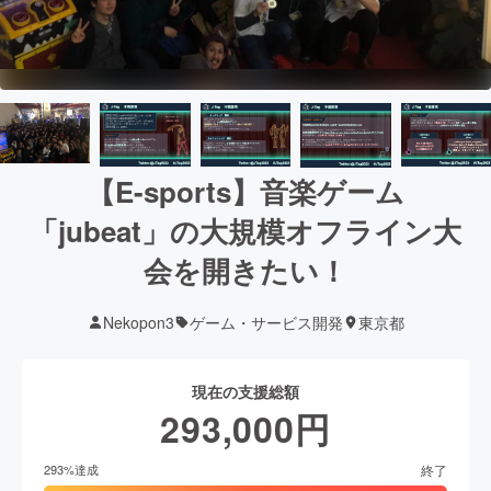
【E-sports】音楽ゲーム
「jubeat」の大規模オフライン大
会を開きたい！
Nekopon3
ゲーム・サービス開発
東京都
現在の支援総額
293,000
円
終了
293
%達成