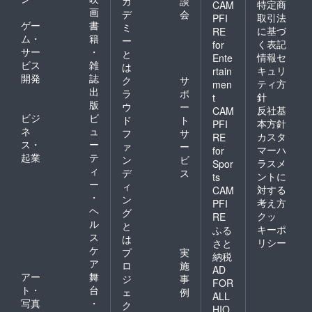
カ
談
特定商
CAM
画
デ
会
取引法
PFI
ゲー
書
ミ
に基づ
RE
ム・
籍
ー
く表記
for
サー
・
と
情報セ
Ente
ビス
雑
は
キュリ
rtain
開発
誌
ク
サ
ティ方
men
出
ラ
ポ
針
t
版
ウ
ー
反社基
CAM
ビジ
ビ
ド
ト
本方針
PFI
ネ
ュ
フ
サ
カスタ
RE
ス・
ー
ァ
ー
マーハ
for
起業
テ
ン
ビ
ラスメ
Spor
ィ
デ
ス
ントに
ts
ー
ィ
対する
CAM
・
ン
考え方
PFI
ヘ
グ
クッ
RE
ル
と
キーポ
ふる
ス
は
リシー
さと
ケ
プ
実
納税
ア
ロ
施
AD
アー
舞
ジ
事
FOR
ト・
台
ェ
例
ALL
写真
・
ク
HIO