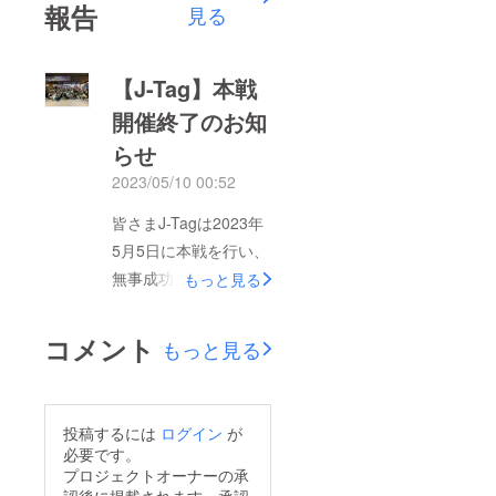
報告
見る
【J-Tag】本戦
開催終了のお知
らせ
2023/05/10 00:52
皆さまJ-Tagは2023年
5月5日に本戦を行い、
無事成功を収めること
もっと見る
が出来ました！皆さま
のご支援のお陰で、十
コメント
もっと見る
分に準備が出来、参加
者満足度の高い大会を
開催することが出来た
投稿するには
ログイン
が
こと、本当に感謝して
必要です。
おります。当日の様子
プロジェクトオーナーの承
認後に掲載されます。承認