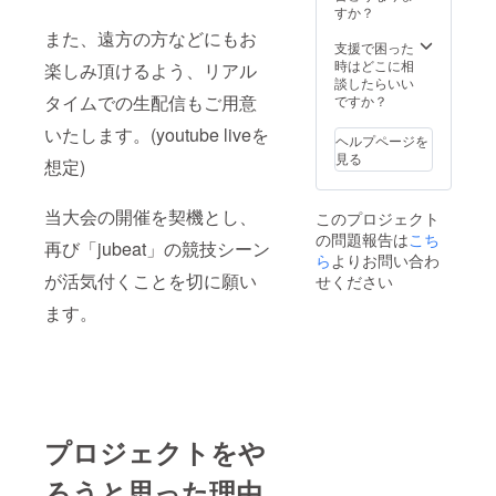
すか？
また、遠方の方などにもお
支援で困った
時はどこに相
楽しみ頂けるよう、リアル
談したらいい
タイムでの生配信もご用意
ですか？
いたします。(youtube liveを
ヘルプページを
見る
想定)
当大会の開催を契機とし、
このプロジェクト
の問題報告は
こち
再び「jubeat」の競技シーン
ら
よりお問い合わ
が活気付くことを切に願い
せください
ます。
プロジェクトをや
ろうと思った理由