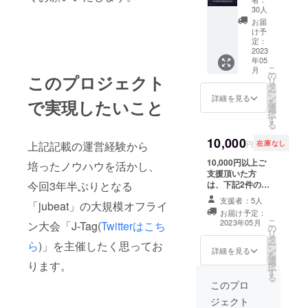
キーホ
の席に
30人
ルダー
つい
お届
を皆様
て、最
け予
にご送
前席を
定：
付させ
2023
指定席
年05
ていた
にてご
こ
月
だきま
用意さ
の
このプロジェクト
リ
す。 添
せてい
タ
ー
付画像
ただ
ン
詳細を見る
で実現したいこと
を
の3種類
く。
選
択
から1種
③(本戦
す
る
類をラ
参加者
ンダム
10,000
でない
円
在庫なし
上記記載の運営経験から
封入い
方対象)
たしま
10,000円以上ご
大会参
培ったノウハウを活かし、
す。
支援頂いた方
加者に
は、下記2件のう
配布す
今回3年半ぶりとなる
ち1件のリターン
る名札
支援者：5人
「jubeat」の大規模オフライ
をご選択いただ
と同様
お届け予定：
けます。 ①大会
のもの
こ
2023年05月
ン大会「J-Tag(
Twitterはこち
の
の開会式の際、
を作成
リ
タ
Special Thanks
し、
ー
ら
)」を主催したく思ってお
ン
として一言お言
データ
詳細を見る
を
選
葉を頂戴する ②
にてご
ります。
択
す
生放送の枠に
送付さ
る
Special Thanks
せてい
このプロ
として名前を記
ただ
ジェクト
載させていただ
く。