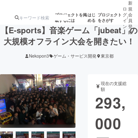
新
ロ
規
グ
会
プロジェクトを掲
はじ
プロジェクト
/
載するには
める
をさがす
イ
員
ン
登
【E-sports】音楽ゲーム「jubeat」の
録
大規模オフライン大会を開きたい！
人気のプロ
注目のリ
注目の新着プロ
募集終了が近いプ
もうすぐ公開
Nekopon3
ゲーム・サービス開発
東京都
ジェクト
ターン
ジェクト
ロジェクト
されます
アート・写真
音楽
現在の支援総
額
293,
テクノロジー・ガジェット
ゲーム・サ
000
映像・映画
書籍・雑誌
ビジネス・起業
チャレンジ