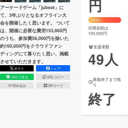
円
アーケードゲーム「jubeat」に
まちづくり・地域活性化
て、3年ぶりとなるオフライン大
293%
会を開催したく思います。 ついて
目標金額は
CAMPFIRE for Social Good
CAMPFIRE Creation
は、開催に必要な費用153,860円
100,000円
CAMPFIREふるさと納税
machi-ya
コミュニティ
のうち、参加費56,000円を除いた
約100,000円をクラウドファン
支援者数
49
人
ディングにて募りたく思い、掲載
させていただきます。
ポスト
シェア
LINEで送る
URLコピー
募集終了まで残
り
埋め込み
QRコード
終了