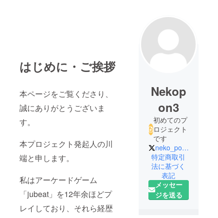
はじめに・ご挨拶
Nekop
本ページをご覧くださり、
on3
誠にありがとうございま
初めてのプ
す。
ロジェクト
です
本プロジェクト発起人の川
neko_pon3
特定商取引
端と申します。
法に基づく
表記
私はアーケードゲーム
メッセー
「jubeat」を12年余ほどプ
ジを送る
レイしており、それら経歴