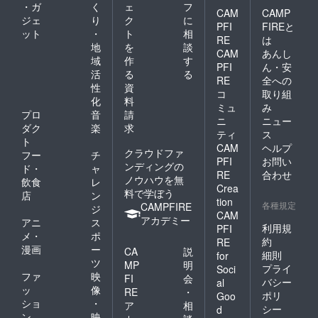
・ガ
く
ェ
フ
CAM
CAMP
ジェ
り
ク
に
PFI
FIREと
ット
・
ト
相
RE
は
地
を
談
CAM
あんし
域
作
す
PFI
ん・安
活
る
る
RE
全への
性
資
コ
取り組
化
料
ミュ
み
プロ
音
請
ニ
ニュー
ダク
楽
求
ティ
ス
ト
CAM
ヘルプ
クラウドファ
フー
チ
PFI
お問い
ンディングの
ド・
ャ
RE
合わせ
ノウハウを無
飲食
レ
Crea
料で学ぼう
店
ン
tion
各種規定
CAMPFIRE
ジ
CAM
アカデミー
アニ
ス
利用規
PFI
メ・
ポ
約
RE
漫画
ー
CA
説
細則
for
ツ
MP
明
プライ
Soci
ファ
映
FI
会
バシー
al
ッ
像
RE
・
ポリ
Goo
ショ
・
ア
相
シー
d
ン
映