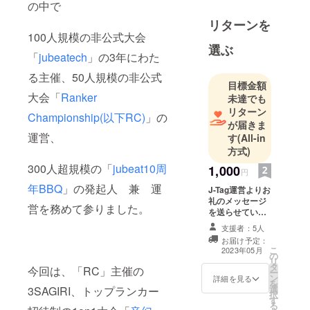
の中で
リターンを
100人規模の非公式大会
選ぶ
「
jubeatech
」の3年にわた
る主催、50人規模の非公式
目標金額
大会「
Ranker
未達でも
リターン
Championship(以下RC)
」の
が届きま
運営、
す
(All-in
方式)
300人超規模の「
jubeat10周
1,000
円
年BBQ
」の発起人 兼 運
J-Tag運営よりお
礼のメッセージ
営を務めて参りました。
を送らせていた
だきます。
支援者：5人
お届け予定：
こ
2023年05月
の
リ
タ
今回は、「RC」主催の
ー
ン
詳細を見る
を
選
3SAGIRI、トップランカー
択
す
る