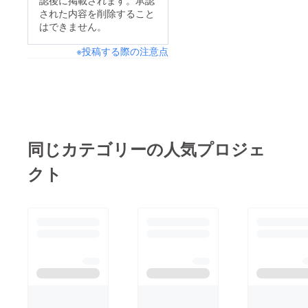
は、下記URLからご覧
された内容を削除すること
いただけます。ぜひご
はできません。
覧ください！
※投稿する際の注意点
https://www.youtube.c
om/live/91Ek7NT0-f4?
feature=shareこれか
らのjubeatの大会シー
ンにも、ぜひご期待く
ださい。この度は多大
同じカテゴリーの人気プロジェ
なるご支援を賜りまし
クト
たこと、改めて深くお
礼申し上げます。川端