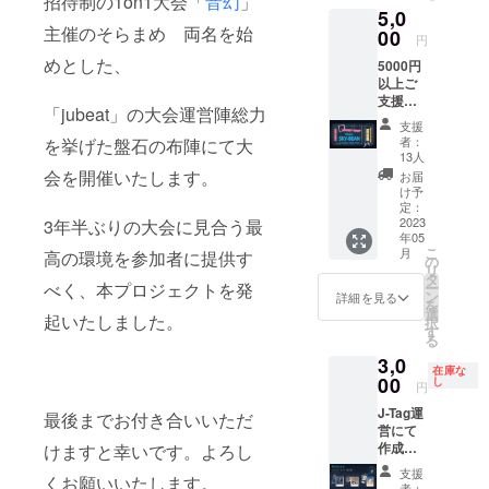
招待制の1on1大会「
音幻
」
5,0
主催のそらまめ 両名を始
00
円
めとした、
5000円
以上ご
支援頂
「jubeat」の大会運営陣総力
いた方
支援
は、下
者：
を挙げた盤石の布陣にて大
記3件の
13人
うち1件
会を開催いたします。
お届
のリ
け予
ターン
定：
をご選
2023
3年半ぶりの大会に見合う最
年05
択いた
こ
月
高の環境を参加者に提供す
だけま
の
リ
す。 ①
タ
ー
べく、本プロジェクトを発
大会当
ン
詳細を見る
を
日、実
選
起いたしました。
択
況席に
す
る
来てい
3,0
ただ
在庫な
き、運
00
し
円
営と共
J-Tag運
に1試合
最後までお付き合いいただ
営にて
ご実況
作成し
けますと幸いです。よろし
いただ
た、ア
く ②大
支援
くお願いいたします。
クリル
会当日
者：