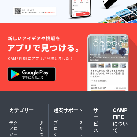
カテゴリー
起案サポート
サ
CAMP
ー
FIRE
テク
ま
プ
ス
ビ
につい
ノロ
ち
ロ
タ
ス
て
ジー
づ
ジ
ッ