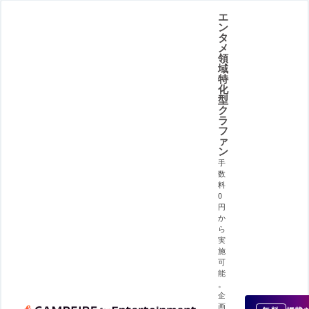
エ
ン
タ
メ
領
域
特
化
型
ク
ラ
フ
ァ
ン
手
数
料
0
円
か
ら
実
施
可
能
。
企
画