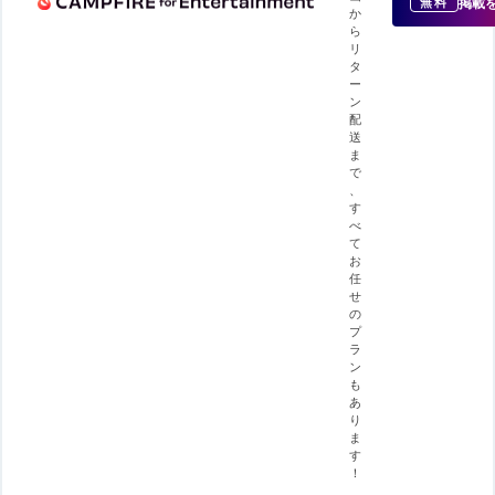
掲載
無料
か
ら
リ
タ
ー
ン
配
送
ま
で
、
す
べ
て
お
任
せ
の
プ
ラ
ン
も
あ
り
ま
す
！