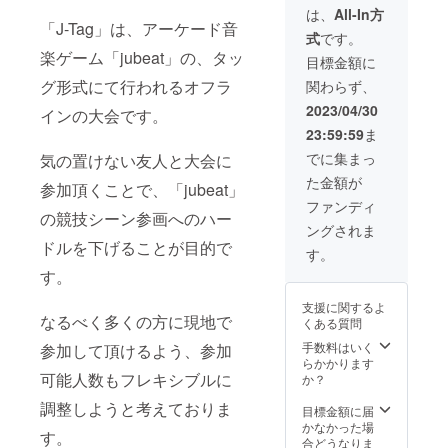
く (※②をご選択
(※③を
は、
All-In方
「J-Tag」は、アーケード音
下さった方は、
ご選択
式
です。
備考欄に掲載し
くだ
楽ゲーム「jubeat」の、タッ
たい名前をご登
さった
目標金額に
録ください。)
方は、
グ形式にて行われるオフラ
関わらず、
支援
時、必
2023/04/30
インの大会です。
ず備考
23:59:59
ま
欄に掲
載を希
でに集まっ
気の置けない友人と大会に
望され
た金額が
参加頂くことで、「jubeat」
るお名
前をご
ファンディ
の競技シーン参画へのハー
記入く
ングされま
ださ
ドルを下げることが目的で
い。)
す。
す。
支援に関するよ
なるべく多くの方に現地で
くある質問
手数料はいく
参加して頂けるよう、参加
らかかります
可能人数もフレキシブルに
か？
調整しようと考えておりま
目標金額に届
かなかった場
す。
合どうなりま