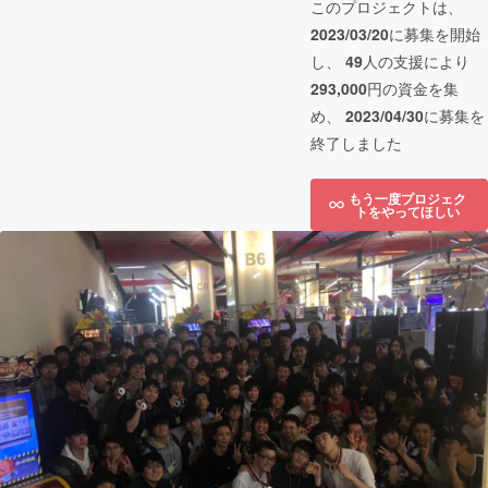
このプロジェクトは、
2023/03/20
に募集を開始
し、
49
人の支援により
293,000
円の資金を集
め、
2023/04/30
に募集を
終了しました
もう一度プロジェク
トをやってほしい