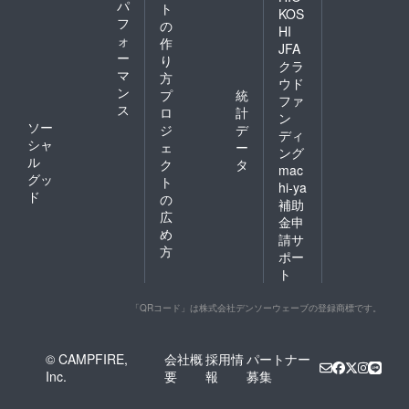
パ
ト
KOS
フ
の
HI
ォ
作
JFA
ー
り
クラ
マ
方
ウド
ン
プ
統
ファ
ス
ロ
計
ン
ソー
ジ
デ
ディ
シャ
ェ
ー
ング
ル
ク
タ
mac
グッ
ト
hi-ya
ド
の
補助
広
金申
め
請サ
方
ポー
ト
「QRコード」は株式会社デンソーウェーブの登録商標です。
© CAMPFIRE,
会社概
採用情
パートナー
Inc.
要
報
募集