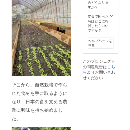
せて頂
a-
合どうなりま
きま
qkamur
すか？
す。 ※
a.jp/ ※交
掲載の
通費は
支援で困った
お打ち
支援者
時はどこに相
合わせ
負担に
談したらいい
はZoom
なりま
ですか？
でさせ
す。
ていた
【3年間
ヘルプページを
だきま
HP掲
見る
す。 ※
載】 ※
公序良
サイト
俗に反
に会社
このプロジェクト
する内
のロゴ
の問題報告は
こち
容、法
を掲載
令に違
させて
ら
よりお問い合わ
反する
頂きま
せください
内容な
す。 ※
そこから、自然栽培で作ら
どはお
企業様
受けで
のHPも
れた食材を手に取るように
きませ
掲載さ
ん。
せて頂
なり、日本の食を支える農
※HP掲
きま
載に関
す。 ※
業に興味を持ち始めまし
しては
掲載の
た。
2024年
お打ち
1月に掲
合わせ
載させ
はZoom