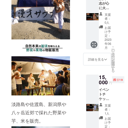
稲優良
志が心
料を除
ダイブ
三大品
に火を
いて全
・整体
種でし
灯しま
て大切
・ヒー
た。亀
支援
す 60
に活動
リング
の尾は
者：
分 ●原
内容に
サウナ
0人
現代の
大一志
活用さ
（シン
優良品
お届
が心に
せてい
ギング
け予
種であ
火を灯
ただき
定：
ボール
るササ
しま
2023
ます。
の奏で
ニシ
年06
す。
る音に
キ、コ
こ
月
「あな
の
よる癒
シヒカ
リ
たの心
タ
し体
リ、ひ
ー
に火を
ン
験） ・
詳細を見る
とめぼ
を
灯す」
選
漫才サ
れ、あ
択
全力で
す
ウナ 日
きたこ
る
あなた
時：
まち等
15,
の夢を
2023年
の交配
残り19
応援し
000
7月9日
親で
円
ます！
10時〜
す。国
イベン
※リター
20時予
では亀
トチ
ン購入
定 場
の尾の
ケット
後に公
所：北
原種栽
＋原大
淡路島や佐渡島、新潟県や
式ライ
秋川自
培管理
支援
一志と
ンを追
然休暇
者：
を放棄
八ヶ岳近郊で採れた野菜や
サウナ
加して
1人
村
してい
でとと
いただ
お届
るの
芋、米を販売。
のう券
き、日
け予
190-
で、亀
●イベン
程調整
定：
0205 東