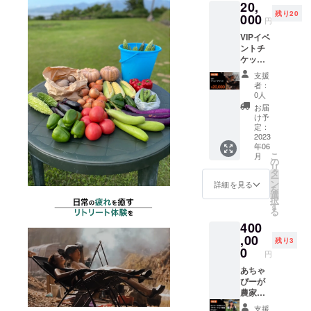
※発送料
20,
呼ばれ
・整体
込み
残り20
るほ
000
・ヒー
円
ど、米
リング
VIPイベ
質・食
サウナ
ントチ
味・耐
（シン
ケット
冷性に
ギング
●VIPイ
優れた
ボール
支援
ベント
品種で
の奏で
者：
チケッ
す。粘
る音に
0人
トをお
り、香
よる癒
お届
送りい
り、旨
し体
け予
たしま
みのバ
定：
験） ・
す。
2023
ランス
漫才サ
年06
【VIP特
が良
ウナ 日
こ
月
典】 ・
く、米
の
時：
リ
アウフ
質が良
タ
2023年
ー
グース
いため
ン
7月9日
詳細を見る
を
の優先
粒張り
選
10時〜
択
予約 ︎・
がよく
す
20時予
る
ドリン
玄米に
定 場
400
ク飲み
光沢が
所：北
放題 15
,00
ありま
秋川自
残り3
種類の
す。 ま
0
然休暇
円
サウナ
た、亀
村
ブース
あちゃ
の尾は
を楽し
ぴーが
米アレ
190-
める！
農家さ
ルギー
0205 東
・全15
んのプ
の方で
京都 西
支援