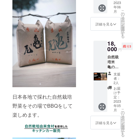
の尾を
トチ
2023
を行
京都 西
原材料
年06
ケット
なって
多摩郡
とした
こ
月
をお送
いただ
の
檜原村
日本酒
リ
りいた
きま
タ
樋里
を作っ
ー
しま
す。
ン
詳細を見る
9031
ている
を
す。 15
※ZOOM
選
酒造店
択
種類の
で60分
す
http://w
や、一
る
サウナ
お話し
ww.kita
部の農
18,
ブース
させて
akigaw
家が自
残り3
を楽し
000
頂きま
a-
円
家採種
める！
す。 ※
qkamur
して種
自然栽
・全15
有効期
a.jp/
子を繋
培米
種のテ
限：
※100人
いでい
亀の
ントサ
2023年
限定。
ます。
尾
ウナの
6月1
※交通費
支援
※原材料
10kg ●
入り比
日〜
者：
は支援
及び添
自然栽
べ ・15
2023年
2人
者負担
加物等
培米
名のア
11月30
お届
になり
の食品
亀の
ウフ
け予
ます。
表示は
日本各地で採れた自然栽培
尾
ギー
定：
お届け
10kgを
2023
サーに
商品の
野菜をその場でBBQをして
年05
お送り
よるア
ラベル
こ
月
いたし
ウフ
の
楽しめます。
に表記
リ
ます。
グース
タ
されま
ー
亀の尾
・天然
ン
詳細を見る
す。 ※
を
は『幻
水風呂
選
無農薬
択
のお
の川へ
す
無肥料
る
米』と
ダイブ