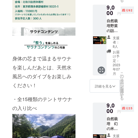
る
す。 当
ラル
9,0
日チ
たっぷ
残り92
ケット
00
りなさ
円
は
つまい
自然栽
11000
もで
培野菜
円(2000
す。 ・
の詰め
円お得)
名称：
合わせ
15種類
紅はる
支援
●自然栽
のサウ
か ・原
者：
培野菜
ナブー
産国/産
8人
の詰め
スを楽
地：山
お届
合わせ
しめ
梨県北
け予
身体の芯まで温まるサウナ
をお送
る！ ・
定：
杜市小
りいた
2023
全15種
淵沢町
を楽しんだあとは、天然水
年07
しま
のテン
・サイ
こ
月
す。 無
トサウ
風呂へのダイブをお楽しみ
の
ズ/重
リ
農薬、
ナの入
タ
量：3kg
ー
ください！
無肥料
り比べ
ン
・保存
詳細を見る
を
栽培に
・15名
選
方法：
択
て生産
のアウ
す
常温保
る
・全15種類のテントサウナ
された
フギー
存 ※原
9,0
ものに
サーに
材料及
の入り比べ
残り25
なりま
00
よるア
び添加
円
す。 野
ウフ
物等の
自然栽
菜は淡
グース
食品表
培 幻
路島で
・天然
示はお
の米
採れた
水風呂
届け商
亀の
もので
の川へ
品のラ
支援