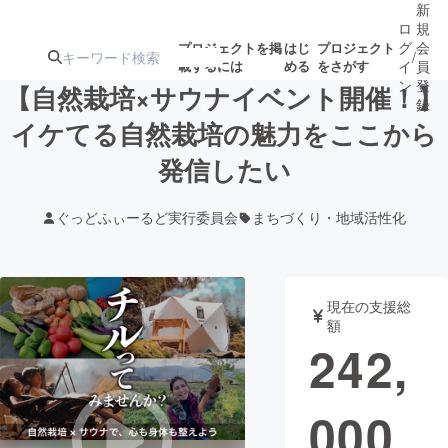
新
ロ
規
グ
会
プロジェクトを掲
はじ
プロジェクト
/
載するには
める
をさがす
イ
員
ン
登
【自然栽培×サウナイベント開催！】
録
イケてる自然栽培の魅力をここから
発信したい
人気のプロ
注目のリ
注目の新着プロ
募集終了が近いプ
もうすぐ公開
ジェクト
ターン
ジェクト
ロジェクト
されます
ぐっどふぃーるど実行委員会
まちづくり・地域活性化
アート・写真
音楽
現在の支援総
テクノロジー・ガジェット
ゲーム・サ
額
242,
映像・映画
書籍・雑誌
000
ビジネス・起業
チャレンジ