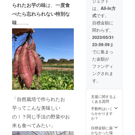
ジェクト
定。 ※
て頂き
檜原村
紹介い
家が自
られたお芋の味
は、
一度食
交通費
ます。
樋里
たしま
家採種
は、
All-In方
は支援
※台本制
9031
す。
して種
べたら忘れられない特別な
式
です。
者負担
作、撮
【イベ
子を繋
になり
影、編
http://w
ント詳
いでい
味
……。
目標金額に
ます。
集込み
ww.kita
細】 日
ます。
関わらず、
※【飲み
※動画自
akigaw
時：
※原材料
放題】
体は5分
a-
2023年
及び添
2023/05/31
20歳未
前後を
qkamur
7月9日
加物等
23:59:59
ま
満の方
予定し
a.jp/ ※交
10時〜
の食品
はソフ
ており
通費は
20時予
表示は
でに集まっ
トドリ
ます。
支援者
定 場
お届け
た金額が
ンクに
※宿泊
負担に
所：北
商品の
なりま
費、交
なりま
秋川自
ラベル
ファンディ
す。
通費は
す。
然休暇
に表記
ングされま
別途に
【1年間
村
されま
なりま
HP掲
す。 ※
す。
すので
載】 ※
190-
無農薬
予めご
サイト
0205 東
無肥料
了承く
に会社
京都 西
※発送料
支援に関するよ
ださ
のロゴ
多摩郡
「自然栽培で作られたお
込み
くある質問
い。
を掲載
檜原村
芋ってこんな美味しい
させて
樋里
手数料はいく
頂きま
9031
らかかります
の！？同じ手法の野菜やお
す。 ※
か？
企業様
http://w
米も食べてみたい」
のHPも
ww.kita
目標金額に届
掲載さ
akigaw
かなかった場