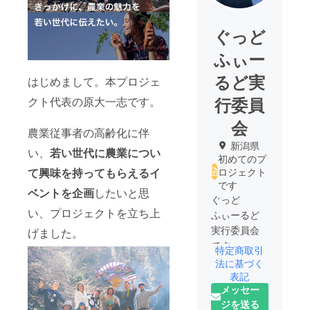
ぐっど
ふぃー
るど実
はじめまして。本プロジェ
行委員
クト代表の原大一志です。
会
農業従事者の高齢化に伴
新潟県
い、
若い世代に農業につい
初めてのプ
ロジェクト
て興味を持ってもらえるイ
です
ベントを企画
したいと思
ぐっど
い、プロジェクトを立ち上
ふぃーるど
実行委員会
げました。
です。
特定商取引
イケてる農
法に基づく
業で日本を
表記
メッセー
元気にしま
ジを送る
す！