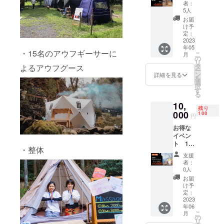
尾 5kg
す。 ●
ダイブ
ベルに
者：
●自然栽
感謝を
・整体
5人
表記さ
培 幻
込めた
・ヒー
れま
お届
の米
お礼の
リング
け予
す。 ※
亀の
お手紙
定：
サウナ
発送料
尾 5kg
2023
をお送
（シン
込み
年05
をお送
りさせ
ギング
・15名のアウフギーサーに
こ
月
りいた
て頂き
の
ボール
リ
しま
ます。
タ
よるアウフグース
の奏で
ー
す。 亀
※原材料
ン
る音に
詳細を見る
を
の尾
及び添
選
よる癒
択
は、米
加物等
す
し体
る
質・食
の食品
験） ・
10,
味・耐
表示は
漫才サ
残り
冷性に
000
お届け
100
ウナ 日
円
優れた
商品の
時：
お得な
品種で
ラベル
2023年
イベン
す。粘
に表記
7月9日
ト 100
り、香
されま
10時〜
・整体
人限
り、旨
す。 ※
20時予
支援
定
みのバ
いただ
定 場
者：
1000円
ランス
いたご
0人
所：北
off ●お
が良
支援金
秋川自
お届
得なイ
く、米
は、リ
け予
然休暇
ベント
質が良
定：
ターン
村
チケッ
2023
いため
費用が
年06
トをお
粒張り
かから
190-
こ
月
送りい
がよく
の
ない
0205 東
リ
たしま