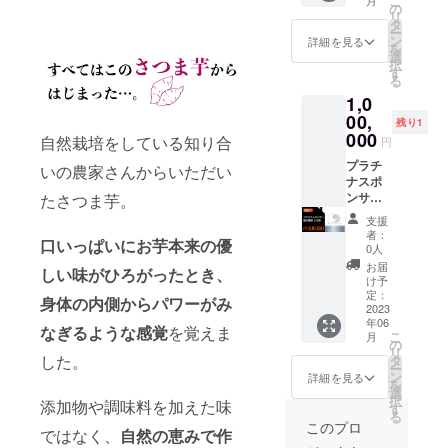
こ
月
漫才サ
信など
させて
ニシ
の
の方と
リ
ウナ 日
様々な
いただ
キ、コ
タ
サウナ
ー
時：
シーン
きま
シヒカ
ン
に入る
詳細を見る
を
2023年
で使っ
す。 ●7
リ、ひ
選
可能性
択
7月9日
て頂け
月9日イ
とめぼ
す
があり
る
10時〜
ます。
ベント
れ、あ
ます。
1,0
20時予
YouTub
でのご
きたこ
状況に
定 場
e動画
紹介い
00,
まち等
よって
残り1
所：北
UPまた
たしま
の交配
000
はVIPな
自然栽培をしている知り合
円
秋川自
は、
す。
親で
方と一
然休暇
データ
【イベ
プラチ
す。 国
いの農家さんからいただい
緒にサ
村
をお渡
ント詳
ナスポ
では亀
ウナと
ししま
細】 日
ンサー
たさつま芋。
の尾の
入れる
190-
す。 お
時：
権利獲
原種栽
チャン
支援
0205 東
打ち合
2023年
得 3年
培管理
スがあ
者：
口いっぱいにお芋本来の優
京都 西
わせに
7月9日
間 ●企
を放棄
るか
0人
多摩郡
関して
10時〜
業のロ
してい
も、、
お届
しい味がひろがったとき、
檜原村
は基本
20時予
ゴ&ご紹
るの
笑
け予
樋里
zoomで
定 場
介文を3
で、亀
定：
身体の内側からパワーがみ
9031
させて
所：北
年間HP
2023
の尾を
年06
頂きま
秋川自
に掲載
原材料
なぎるような感覚
を覚えま
こ
月
http://w
すが、
然休暇
させて
とした
の
リ
ww.kita
場所に
村
いただ
した。
日本酒
タ
ー
akigaw
よって
きま
を作っ
ン
詳細を見る
を
a-
は対面
190-
す。 ●7
ている
選
択
添加物や調味料を加えた味
qkamur
でお打
0205 東
月9日イ
酒造店
す
る
a.jp/
ち合わ
京都 西
ベント
や、一
このプロ
ではなく、
自然の恵みで作
※20人限
せさせ
多摩郡
でのご
部の農