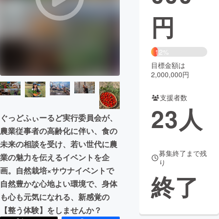
円
まちづくり・地域活性化
CAMPFIRE for Social Good
CAMPFIRE Creation
12%
CAMPFIREふるさと納税
machi-ya
コミュニティ
目標金額は
2,000,000円
支援者数
23
人
ぐっどふぃーるど実行委員会が、
農業従事者の高齢化に伴い、食の
未来の相談を受け、若い世代に農
募集終了まで残
業の魅力を伝えるイベントを企
り
画。自然栽培×サウナイベントで
終了
自然豊かな心地よい環境で、身体
も心も元気になれる、新感覚の
【整う体験】をしませんか？