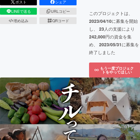
ポスト
シェア
LINEで送る
URLコピー
このプロジェクトは、
2023/04/10
に募集を開始
埋め込み
QRコード
し、
23
人の支援により
242,000
円の資金を集
め、
2023/05/31
に募集を
終了しました
もう一度プロジェク
トをやってほしい