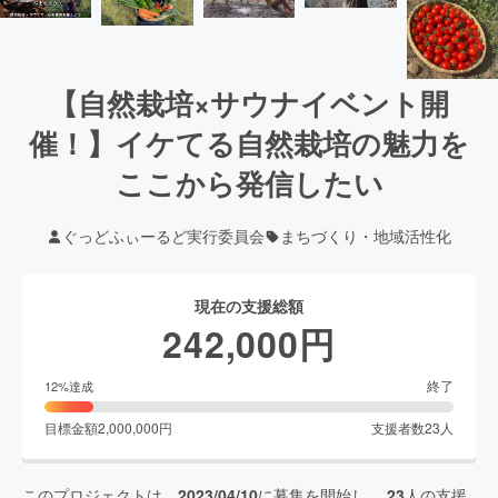
【自然栽培×サウナイベント開
催！】イケてる自然栽培の魅力を
ここから発信したい
ぐっどふぃーるど実行委員会
まちづくり・地域活性化
現在の支援総額
242,000
円
終了
12
%達成
目標金額
2,000,000
円
支援者数
23
人
このプロジェクトは、
2023/04/10
に募集を開始し、
23
人の支援