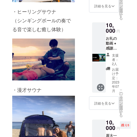
玄米に
タ
分、
京都 西
ー
す。 当
光沢が
ン
サービ
詳細を見る
多摩郡
を
日チ
ありま
選
・ヒーリングサウナ
ス手数
檜原村
択
ケット
す。ま
す
料を除
樋里
る
は
（シンギングボールの奏で
た、亀
いて全
9031
10,
11000
の尾は
て大切
る音で楽しむ癒し体験）
円(1000
000
米アレ
に活動
http://w
円
円お得)
ルギー
内容に
ww.kita
お礼の
15種類
の方で
活用さ
akigaw
動画 ●
のサウ
も食べ
せてい
a-
感謝を
ナブー
られる
ただき
qkamur
込めた
スを楽
数少な
ます。
a.jp/
支援
お礼の
しめ
い米品
※発送料
者：
※200人
動画を
る！ ・
種のひ
2人
込み
限定。
お送り
全15種
とつで
お届
※交通費
させて
のテン
す。 お
け予
は支援
頂きま
トサウ
定：
米は佐
者負担
す。 ※
2023
ナの入
渡島で
になり
年07
いただ
り比べ
採れた
・漫才サウナ
ます。
こ
月
いたご
・15名
の
ものに
リ
支援金
のアウ
タ
なりま
ー
は、リ
フギー
ン
す。 大
詳細を見る
を
ターン
サーに
選
正時
択
費用が
よるア
す
代、神
る
かから
ウフ
力・愛
10,
ない
グース
国・亀
残り5
分、
000
・天然
の尾は
円
サービ
水風呂
日本水
原大一
ス手数
の川へ