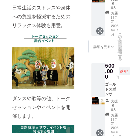
種のテ
ロモー
も食べ
多摩郡
者：
ントサ
ション
日常生活のストレスや身体
られる
檜原村
0人
ウナの
動画作
数少な
樋里
お届
への負担を軽減するための
入り比
りま
い米品
9031
け予
べ ・15
す！ ●
種のひ
定：
リラックス体験も用意。
名のア
農家さ
2023
とつで
http://w
年07
ウフ
んのPR
す。 お
ww.kita
こ
月
ギー
動画制
米は佐
の
akigaw
リ
サーに
作しま
渡島で
タ
a-
ー
よるア
す！ 農
採れた
ン
qkamur
詳細を見る
を
ウフ
家さん
ものに
選
a.jp/ サ
択
グース
のこだ
なりま
す
ウナチ
る
・天然
わりや
す。 大
ケット
500
水風呂
人柄、
正時
ととも
の川へ
商品の
,00
代、神
にこち
残り3
ダイブ
ブラン
力・愛
0
らの券
円
・整体
ド力、
国・亀
を配布
・ヒー
地域性
ゴール
の尾は
させて
リング
の魅力
ドスポ
日本水
いただ
サウナ
をまと
ンサー
稲優良
きま
ダンスや歌等の他、トーク
（シン
めたPR
権利獲
三大品
す。 原
支援
ギング
動画を
得 1年
種でし
大一志
者：
セッションやイベントを開
ボール
制作致
間 ●企
た。 亀
の自己
0人
の奏で
しま
業のロ
の尾は
紹介は
催します。
お届
る音に
す。 営
ゴ&ご紹
現代の
LPに 時
け予
よる癒
業やPR
介文を1
優良品
定：
間に
し体
活動、
年間HP
2023
種であ
よって
年06
験） ・
SNS発
に掲載
るササ
は複数