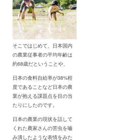
て頂き
でさせ
ます。
ていた
※発送料
だきま
込み
す。 ※
公序良
俗に反
する内
容、法
令に違
そこではじめて、日本国内
反する
内容な
の農業従事者の平均年齢は
どはお
受けで
約68歳だということや、
きませ
ん。
※HP掲
日本の食料自給率が38%程
載に関
度であることなど日本の農
しては
2024年
業が抱える課題点を目の当
1月に掲
載させ
たりにしたのです。
て頂き
ます。
※発送料
日本の農業の現状を話して
込み
くれた農家さんの苦虫を嚙
み潰したような表情をみた