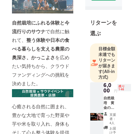
リターンを
自然栽培にふれる体験と今
流行りのサウナ
で自然に触
選ぶ
れて、
整う体験や日本の食
べる暮らしを支える農業の
目標金額
未達でも
奥深さ、かっこよさ
を広め
リターン
たい気持ちから、クラウド
が届きま
す
(All-in
ファンディングへの挑戦を
方式)
決めました。
6,0
残り
00
146
円
自然栽
培 黄
心癒される自然に囲まれ、
金のさ
つまい
豊かな大地で育った野菜や
支援
も 3kg
者：
●自然栽
芋や米を取り入れ、身体も
4人
培 黄
お届
金のさ
そして心も整う体験を提供
け予