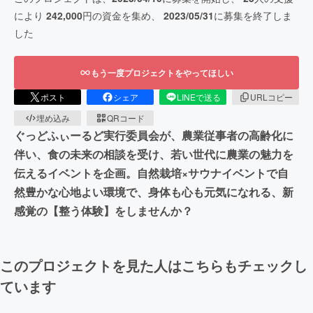
により
242,000
円の資金を集め、
2023/05/31
に募集を終了しま
した
もう一度プロジェクトをやってほしい
ポスト
シェア
LINEで送る
URLコピー
埋め込み
QRコード
ぐっどふぃーるど実行委員会が、農業従事者の高齢化に
伴い、食の未来の相談を受け、若い世代に農業の魅力を
伝えるイベントを企画。自然栽培×サウナイベントで自
然豊かな心地よい環境で、身体も心も元気になれる、新
感覚の【整う体験】をしませんか？
このプロジェクトを見た人はこちらもチェックし
ています