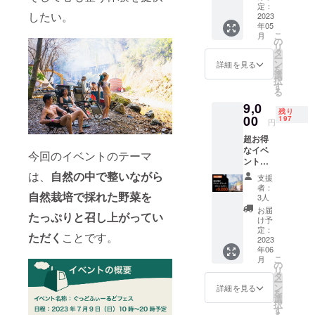
つまい
定：
したい。
も
2023
年05
（3kg）
こ
月
をお送
の
リ
りいた
タ
ー
しま
ン
詳細を見る
を
す。 無
選
択
農薬、
す
る
無肥料
9,0
栽培に
残り
て生産
00
197
円
された
超お得
ものに
なイベ
なりま
今回のイベントのテーマ
ントチ
す。 さ
ケッ
つまい
は、
自
然の中で整いながら
支援
ト 200
もは山
者：
自然栽培で採れた野菜を
人限
梨県の
3人
定
八ヶ岳
お届
たっぷりと召し上がってい
2000円
周辺で
け予
off ●超
採れた
定：
ただく
ことです。
お得な
2023
もので
年06
イベン
す。 南
こ
月
トチ
アルプ
の
リ
ケット
スと
タ
ー
をお送
八ヶ岳
ン
詳細を見る
を
りいた
で取れ
選
択
しま
るミネ
す