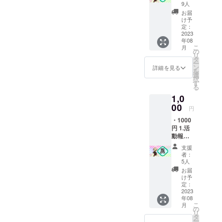
壁紙
9人
ですか！
(2532 x
お届
1170・
け予
1080×2
定：
400・
2023
年08
2,520×1
こ
月
,080)の
の
リ
3サイズ
タ
ー
※1
ン
詳細を見る
を
【※1】1
選
択
周年記
す
る
念イラ
1,0
ストを
依頼中
00
円
です。1
・1000
周年記
円 1.活
念イラ
動報告
ストを
公開※3
利用し
支援
2.スマ
たもの
者：
ホ壁紙
がグッ
5人
(2532 x
ズにな
お届
1170・
る予定
け予
1080×2
です。
定：
400・
2023
依頼品
年08
2,520×1
が完成
こ
月
,080)の
次第、
の
リ
3サイズ
活動報
タ
ー