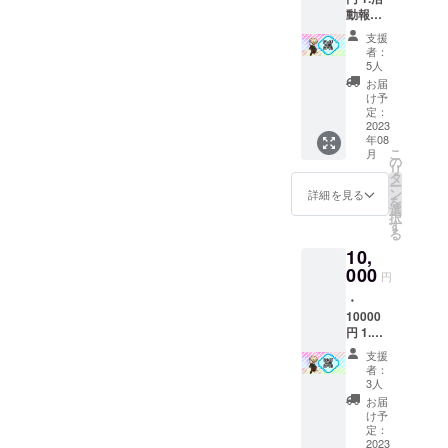
4.Twitte
次第、
前及び
動報告
rヘッ
活動報
TwitterI
公開※3
ダー※1
告書及
Dの方も
支援
2.スマ
5.あり
び
公開さ
者：
ホ壁紙
がとう
Twitter
5人
せて頂
(2532 x
ボイス
にてお
きます
お届
1170・
・収録
披露目
け予
(掲載許
1080×2
時間：
定：
して参
可取得
400・
2023
1〜2分
りま
済み)。
年08
2,520×1
・提供
す。イ
【※3】
こ
月
,080)の
方法：
の
ラスト
活動報
リ
3サイズ
視聴用
タ
レー
告につ
ー
※1 3.PC
のURL
ン
ター様
詳細を見る
いて ・
を
壁紙
をメー
選
の予定
提供方
択
(1920×
ルで送
す
による
法:クラ
る
1080・
信 ・本
と5月中
ウド
10,
3072×2
リター
旬頃を
ファン
049)の2
000
ンの内
目処に
ディン
円
サイズ
容を無
出来上
グ内で
・
※1
断で転
がる予
の報告
10000
4.Twitte
載・公
定で
及び
円 1.活
rヘッ
開する
す。イ
Twitter
動報告
ダー※1
ことは
ラスト
にて提
支援
公開※3
5.あり
禁止で
のお披
者：
供させ
2.スマ
がとう
す。
3人
露目と
て頂き
ホ壁紙
ボイス
【※1】1
同時に
お届
ます。
(2532 x
・収録
周年記
け予
イラス
クラウ
1170・
時間：
定：
念イラ
トレー
ドファ
1080×2
2023
1〜2分