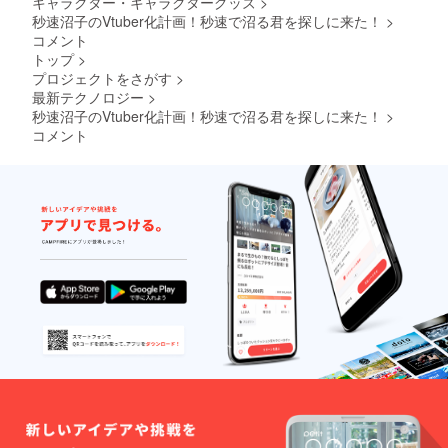
キャラクター・キャラクターグッズ
>
【※1】1
サイ
ター様
ディン
期間中
数:クラ
秒速沼子のVtuber化計画！秒速で沼る君を探しに来た！
周年記
ズ：横
>
の予定
グ内で
に、1週
ウド
念イラ
12cm×
による
コメント
の報告
間に1回
ファン
ストを
縦
と5月中
及び
トップ
>
程度を
ディン
依頼中
13.5cm
旬頃を
Twitter
目安に
グ掲載
プロジェクトをさがす
>
です。1
) 12.限
目処に
にて提
更新し
期間中
最新テクノロジー
>
周年記
定Tシャ
出来上
供させ
て参り
に、1週
秒速沼子のVtuber化計画！秒速で沼る君を探しに来た！
>
念イラ
ツ(サイ
がる予
て頂き
ます。
間に1回
ストを
ズ:XL/
コメント
定で
ます。
イラス
程度を
利用し
デザイ
す。イ
クラウ
トの進
目安に
たもの
ン:画像
ラスト
ドファ
度な
更新し
がグッ
参照)
のお披
ンディ
ど、随
て参り
ズにな
13.限定
露目と
ング内
時発表
ます。
る予定
デザイ
同時に
での報
するこ
イラス
です。
ンジャ
イラス
告の方
とがあ
トの進
依頼品
ンパー
トレー
がより
る際に
度な
が完成
(サイ
ター様
濃い内
は週に2
ど、随
次第、
ズ:XL/
のお名
容と
回程度
時発表
活動報
デザイ
前及び
なって
に増え
するこ
告書及
ン:画像
TwitterI
おりま
る場合
とがあ
び
参照)
Dの方も
す。 ・
があり
る際に
Twitter
14.婚姻
公開さ
提供期
ます。
は週に2
にてお
届セッ
せて頂
間や回
回程度
披露目
ト※2 ・
きます
数:クラ
に増え
して参
印鑑(秒
(掲載許
ウド
る場合
りま
速) ・秒
可取得
ファン
があり
す。イ
速沼子
済み)。
ディン
ます。
ラスト
の
【※3】
グ掲載