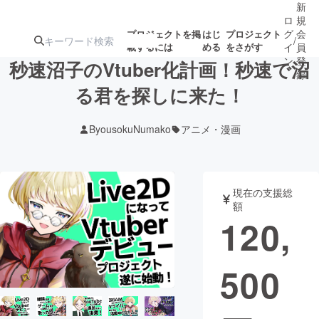
新
ロ
規
グ
会
プロジェクトを掲
はじ
プロジェクト
/
載するには
める
をさがす
イ
員
ン
登
秒速沼子のVtuber化計画！秒速で沼
録
る君を探しに来た！
人気のプロ
注目のリ
注目の新着プロ
募集終了が近いプ
もうすぐ公開
ByousokuNumako
アニメ・漫画
ジェクト
ターン
ジェクト
ロジェクト
されます
アート・写真
音楽
現在の支援総
額
120,
テクノロジー・ガジェット
ゲーム・サ
500
映像・映画
書籍・雑誌
ビジネス・起業
チャレンジ