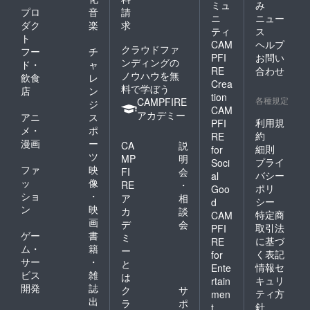
【※3】
にてお
ミュ
み
提供期
プロ
音
請
活動報
披露目
間や回
ニ
ニュー
ダク
楽
求
告につ
して参
数:クラ
ティ
ス
いて ・
りま
ト
ウド
CAM
ヘルプ
提供方
す。イ
クラウドファ
ファン
フー
チ
PFI
お問い
法:クラ
ラスト
ディン
ンディングの
ド・
ャ
ウド
レー
RE
合わせ
グ掲載
ノウハウを無
飲食
レ
ファン
ター様
期間中
Crea
料で学ぼう
店
ン
ディン
の予定
に、1週
tion
各種規定
CAMPFIRE
グ内で
による
ジ
間に1回
CAM
の報告
と5月中
アカデミー
程度を
アニ
ス
利用規
PFI
及び
旬頃を
目安に
メ・
ポ
約
RE
Twitter
目処に
更新し
漫画
ー
CA
説
にて提
出来上
細則
て参り
for
ツ
MP
明
供させ
がる予
ます。
プライ
Soci
ファ
映
て頂き
定で
イラス
FI
会
バシー
al
ます。
す。イ
トの進
ッ
像
RE
・
ポリ
Goo
クラウ
ラスト
度な
ショ
・
ア
相
シー
d
ドファ
のお披
ど、随
ン
映
カ
談
ンディ
露目と
特定商
CAM
時発表
画
デ
会
ング内
同時に
するこ
取引法
PFI
ゲー
書
での報
イラス
ミ
とがあ
に基づ
RE
告の方
トレー
ム・
籍
る際に
ー
く表記
for
がより
ター様
は週に2
サー
・
と
情報セ
Ente
濃い内
のお名
回程度
ビス
雑
は
キュリ
容と
前及び
rtain
に増え
開発
誌
ク
サ
なって
TwitterI
る場合
ティ方
men
出
おりま
Dの方も
ラ
ポ
があり
針
t