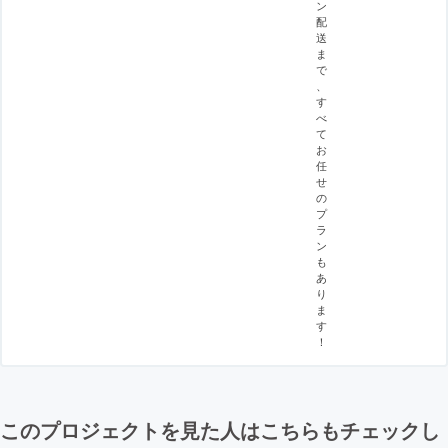
ン
配
送
ま
で
、
す
べ
て
お
任
せ
の
プ
ラ
ン
も
あ
り
ま
す
！
このプロジェクトを見た人はこちらもチェックし