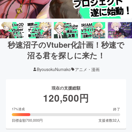
秒速沼子のVtuber化計画！秒速で
沼る君を探しに来た！
ByousokuNumako
アニメ・漫画
現在の支援総額
120,500
円
終了
17
%達成
目標金額
700,000
円
支援者数
32
人