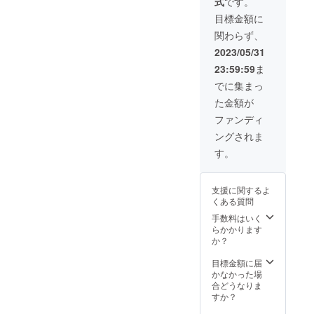
式
です。
載・公
※1
(サイ
ストを
がる予
いた
ディン
開する
4.Twitte
ズ:75m
利用し
目標金額に
定で
め、公
グ掲載
ことは
rヘッ
m×100
たもの
す。イ
的機関
期間中
関わらず、
禁止で
ダー※1
mm)※1
がグッ
ラスト
での利
に、1週
す。 6.
5.あり
10.アク
ズにな
2023/05/31
のお披
用は不
間に1回
チェキ
がとう
リルス
る予定
露目と
可と
程度を
23:59:59
ま
風ネッ
ボイス
タンド
です。
同時に
なって
目安に
プリ※1
・収録
(サイ
依頼品
でに集まっ
イラス
おりま
更新し
7.ポス
時間：
ズ:100
が完成
トレー
す。今
て参り
た金額が
トカー
1〜2分
mm×13
次第、
ター様
回のク
ます。
ド※1 8.
・提供
0mm)※
活動報
ファンディ
のお名
ラウド
イラス
限定ト
方法：
1 11.手
告書及
前及び
ファン
トの進
ングされま
レー
視聴用
書きミ
び
TwitterI
ディン
度な
ディン
のURL
ニ色紙
Twitter
す。
Dの方も
グのた
ど、随
グカー
をメー
(サイズ:
にてお
公開さ
めに、
時発表
ド※1 9.
ルで送
サイ
披露目
せて頂
独自に
するこ
ミニア
信 ・本
ズ：横
して参
きます
作った
とがあ
支援に関するよ
クリル
リター
12cm×
りま
(掲載許
オリジ
る際に
くある質問
キーホ
ンの内
縦
す。イ
可取得
ナル
は週に2
ルダー
容を無
13.5cm
手数料はいく
ラスト
済)
グッズ
回程度
(サイ
断で転
) 12.限
らかかります
レー
【※3】
である
に増え
ズ:75m
載・公
定Tシャ
か？
ター様
活動報
ことを
る場合
m×100
開する
ツ(サイ
の予定
告につ
ご理解
があり
mm)※1
ことは
ズ:XL/
目標金額に届
による
いて ・
くださ
ます。
10.アク
禁止で
デザイ
かなかった場
と5月中
提供方
い。
リルス
す。 6.
ン:画像
合どうなりま
旬頃を
法:クラ
【※3】
タンド
チェキ
参照)
すか？
目処に
ウド
活動報
(サイ
風ネッ
【※1】1
出来上
ファン
告につ