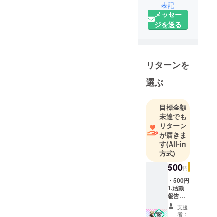
表記
ボイスをお
メッセー
披露目中🎙
ジを送る
隣の席のア
イツみたい
な距離感や
実家のよう
リターンを
な安心感が
選ぶ
ある枠を目
指してま
す！
目標金額
未達でも
………とは
リターン
言うもの
が届きま
の、芸人気
す
(All-in
質が高めか
方式)
も🤔
500
円
誰とも被ら
ないオリジ
・500円
1.活動
ナリティの
報告公
あるライ
開※3 2.
支援
スマホ
バーいかが
者：