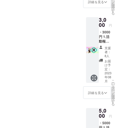
※1 3.PC
告書及
ン
詳細を見る
を
壁紙
び
選
択
(1920×
Twitter
す
る
1080・
にてお
3,0
3072×2
披露目
049)の2
00
して参
円
サイズ
りま
・3000
※1
す。イ
円 1.活
4.Twitte
ラスト
動報告
rヘッ
レー
公開※3
ダー※1
ター様
支援
2.スマ
【※1】1
の予定
者：
ホ壁紙
周年記
による
8人
(2532 x
念イラ
と5月中
お届
1170・
ストを
旬頃を
け予
1080×2
依頼中
定：
目処に
400・
2023
です。1
出来上
年08
2,520×1
周年記
がる予
こ
月
,080)の
念イラ
の
定で
リ
3サイズ
ストを
タ
す。イ
ー
※1 3.PC
利用し
ン
ラスト
詳細を見る
を
壁紙
たもの
選
のお披
択
(1920×
がグッ
す
露目と
る
1080・
ズにな
同時に
5,0
3072×2
る予定
イラス
049)の2
00
です。
トレー
円
サイズ
依頼品
ター様
・5000
※1
が完成
のお名
円 1.活