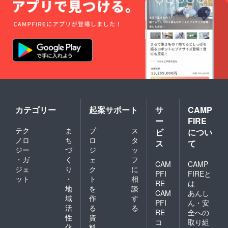
レー
virtual
活動報
期間中
ター様
運転免
告につ
に、1週
の予定
許証 ・
いて ・
間に1回
による
記名入
提供方
程度を
と5月中
り婚姻
法:クラ
目安に
旬頃を
届
ウド
更新し
目処に
【※1】1
ファン
て参り
出来上
周年記
ディン
ます。
がる予
念イラ
グ内で
イラス
定で
ストを
の報告
トの進
す。イ
依頼中
及び
度な
ラスト
です。1
Twitter
ど、随
のお披
周年記
にて提
時発表
露目と
念イラ
カテゴリー
起案サポート
サ
CAMP
供させ
するこ
同時に
ストを
て頂き
とがあ
ー
FIRE
イラス
利用し
ます。
る際に
テク
ま
プ
ス
ビ
につい
トレー
たもの
クラウ
は週に2
ノロ
ち
ロ
タ
ター様
がグッ
ドファ
ス
て
回程度
のお名
ズにな
ジー
づ
ジ
ッ
ンディ
に増え
前及び
る予定
ング内
・ガ
く
ェ
フ
る場合
CAM
CAMP
TwitterI
です。
での報
があり
ジェ
り
ク
に
PFI
FIREと
Dの方も
依頼品
告の方
ます。
ット
・
ト
相
公開さ
が完成
がより
RE
は
地
を
談
せて頂
次第、
濃い内
CAM
あんし
域
作
す
きます
活動報
容と
PFI
ん・安
(掲載許
告書及
なって
活
る
る
RE
全への
可取得
び
おりま
性
資
コ
取り組
済み)。
Twitter
す。 ・
化
料