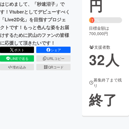
円
はじめまして、「秒速沼子」で
まちづくり・地域活性化
す！Vtuberとしてデビューすべく
「Live2D化」を目指すプロジェ
17%
クトです！もっと色んな姿をお届
目標金額は
CAMPFIRE for Social Good
CAMPFIRE Creation
700,000円
けするために沢山のファンの皆様
CAMPFIREふるさと納税
machi-ya
コミュニティ
に応援して頂きたいです！
支援者数
ポスト
シェア
32
人
LINEで送る
URLコピー
埋め込み
QRコード
募集終了まで残
り
終了