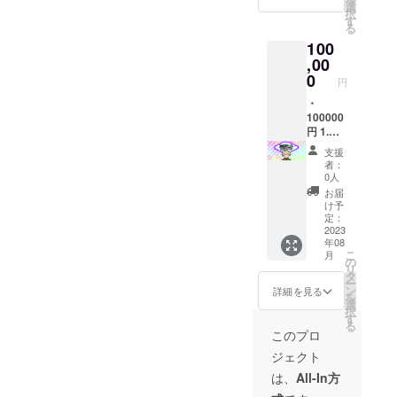
数:クラ
※1 3.PC
のURL
選
レー
ストを
がる予
ウド
択
ウド
壁紙
をメー
す
ディン
利用し
定で
ファン
る
ファン
(1920×
ルで送
グカー
たもの
す。イ
ディン
ディン
100
1080・
信 ・本
ド※1 9.
がグッ
ラスト
グ内で
グ掲載
3072×2
,00
リター
ミニア
ズにな
のお披
の報告
期間中
049)の2
ンの内
0
クリル
る予定
露目と
円
及び
に、1週
サイズ
容を無
キーホ
です。
同時に
Twitter
間に1回
※1
・
断で転
ルダー
依頼品
イラス
にて提
程度を
4.Twitte
100000
載・公
(サイ
が完成
トレー
供させ
目安に
rヘッ
円 1.活
開する
ズ:75m
次第、
ター様
て頂き
更新し
ダー※1
動報告
ことは
m×100
活動報
のお名
支援
ます。
て参り
5.あり
公開※3
禁止で
mm)※1
告書及
者：
前及び
クラウ
ます。
がとう
2.スマ
す。 6.
10.アク
0人
び
TwitterI
ドファ
イラス
ボイス
ホ壁紙
チェキ
リルス
Twitter
お届
Dの方も
ンディ
トの進
・収録
(2532 x
風ネッ
タンド
け予
にてお
公開さ
ング内
度な
時間：
1170・
プリ※1
定：
(サイ
披露目
せて頂
での報
ど、随
1〜2分
1080×2
2023
7.ポス
ズ:100
して参
きます
告の方
時発表
年08
・提供
400・
トカー
mm×13
りま
(掲載許
がより
こ
するこ
月
方法：
2,520×1
ド※1 8.
の
0mm)※
す。イ
可取得
濃い内
リ
とがあ
視聴用
,080)の
限定ト
タ
1
ラスト
済み)。
容と
ー
る際に
のURL
3サイズ
レー
ン
【※1】1
詳細を見る
レー
【※2】
なって
を
は週に2
をメー
※1 3.PC
ディン
選
周年記
ター様
全て本
おりま
択
回程度
ルで送
壁紙
グカー
す
念イラ
の予定
物（正
す。 ・
る
に増え
信 ・本
(1920×
ド※1 9.
ストを
このプロ
による
式な印
提供期
る場合
リター
1080・
ミニア
依頼中
と5月中
鑑、書
間や回
があり
ジェクト
ンの内
3072×2
クリル
です。1
旬頃を
類、免
数:クラ
ます。
容を無
049)の2
キーホ
周年記
は、
All-In方
目処に
許証）
ウド
断で転
サイズ
ルダー
念イラ
出来上
ではな
ファン