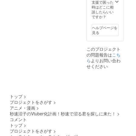
ズ:100
プリ※1
周年記
支援で困った
がる予
ディン
いて ・
mm×13
7.ポス
念イラ
時はどこに相
定で
グ内で
提供方
0mm)※
トカー
ストを
談したらいい
す。イ
の報告
法:クラ
1 11.手
ド※1 8.
依頼中
ですか？
ラスト
及び
ウド
書きミ
限定ト
です。1
のお披
Twitter
ファン
ニ色紙
レー
周年記
露目と
にて提
ヘルプページを
ディン
(サイズ:
ディン
念イラ
同時に
供させ
見る
グ内で
サイ
グカー
ストを
イラス
て頂き
の報告
ズ：横
ド※1 9.
利用し
トレー
ます。
及び
12cm×
ミニア
たもの
ター様
クラウ
Twitter
このプロジェクト
縦
クリル
がグッ
のお名
ドファ
にて提
の問題報告は
こち
13.5cm
キーホ
ズにな
前及び
ンディ
供させ
) 12.限
ルダー
ら
よりお問い合わ
る予定
TwitterI
ング内
て頂き
定Tシャ
(サイ
です。
Dの方も
せください
での報
ます。
ツ(サイ
ズ:75m
依頼品
公開さ
告の方
クラウ
ズ:XL/
m×100
が完成
せて頂
がより
ドファ
デザイ
mm)※1
次第、
きます
濃い内
ンディ
ン:画像
10.アク
活動報
(掲載許
容と
ング内
参照)
リルス
告書及
可取得
なって
での報
13.限定
タンド
び
済)
おりま
トップ
>
告の方
デザイ
(サイ
Twitter
【※3】
す。 ・
がより
プロジェクトをさがす
>
ンジャ
ズ:100
にてお
活動報
提供期
濃い内
アニメ・漫画
>
ンパー
mm×13
披露目
告につ
間や回
容と
(サイ
0mm)※
秒速沼子のVtuber化計画！秒速で沼る君を探しに来た！
>
して参
いて ・
数:クラ
なって
ズ:XL/
1 11.手
りま
コメント
提供方
ウド
おりま
デザイ
書きミ
す。イ
法:クラ
ファン
トップ
>
す。 ・
ン:画像
ニ色紙
ラスト
ウド
ディン
提供期
プロジェクトをさがす
>
参照)
(サイズ:
レー
ファン
グ掲載
間や回