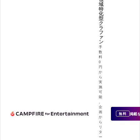
域
特
化
型
ク
ラ
フ
ァ
ン
手
数
料
0
円
か
ら
実
施
可
能
。
企
画
掲載
無料
か
ら
リ
タ
ー