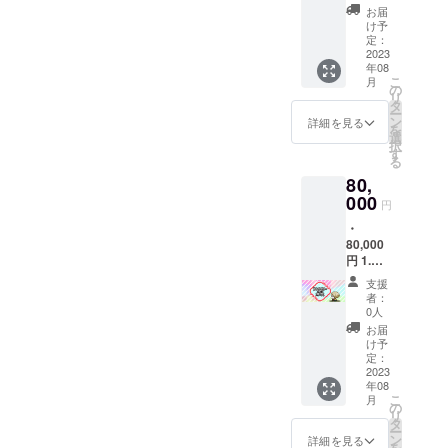
いて ・
トの進
ホ壁紙
がとう
す。 6.
ストを
お届
目処に
提供方
度な
(2532 x
ボイス
チェキ
け予
利用し
出来上
法:クラ
ど、随
1170・
・収録
定：
風ネッ
たもの
がる予
ウド
時発表
1080×2
2023
時間：
プリ※1
がグッ
定で
ファン
するこ
年08
400・
2〜3分
7.ポス
ズにな
す。イ
ディン
こ
とがあ
月
2,520×1
・提供
の
トカー
る予定
ラスト
グ内で
リ
る際に
,080)の
方法：
タ
ド※1 8.
です。
のお披
の報告
ー
は週に2
3サイズ
視聴用
ン
限定ト
詳細を見る
依頼品
露目と
及び
を
回程度
※1 3.PC
のURL
選
レー
が完成
同時に
Twitter
択
に増え
壁紙
をメー
す
ディン
次第、
イラス
にて提
る
る場合
(1920×
ルで送
グカー
活動報
トレー
供させ
があり
80,
1080・
信 ・本
ド※1 9.
告書及
ター様
て頂き
ます。
3072×2
000
リター
ミニア
び
円
のお名
ます。
049)の2
ンの内
クリル
Twitter
前及び
クラウ
・
サイズ
容を無
キーホ
にてお
TwitterI
ドファ
80,000
※1
断で転
ルダー
披露目
Dの方も
ンディ
円 1.活
4.Twitte
載・公
(サイ
して参
公開さ
ング内
動報告
rヘッ
開する
ズ:75m
りま
支援
せて頂
での報
公開※3
ダー※1
ことは
m×100
者：
す。イ
きます
告の方
2.スマ
5.あり
禁止で
0人
mm)※1
ラスト
(掲載許
がより
ホ壁紙
がとう
す。 6.
【※1】1
お届
レー
可取得
濃い内
(2532 x
ボイス
チェキ
け予
周年記
ター様
済み)。
容と
1170・
・収録
定：
風ネッ
念イラ
の予定
【※3】
なって
1080×2
2023
時間：
プリ※1
ストを
による
活動報
おりま
年08
400・
1〜2分
7.ポス
依頼中
と5月中
告につ
こ
す。 ・
月
2,520×1
・提供
の
トカー
です。1
旬頃を
いて ・
リ
提供期
,080)の
方法：
タ
ド※1 8.
周年記
目処に
提供方
ー
間や回
3サイズ
視聴用
ン
限定ト
詳細を見る
念イラ
出来上
法:クラ
を