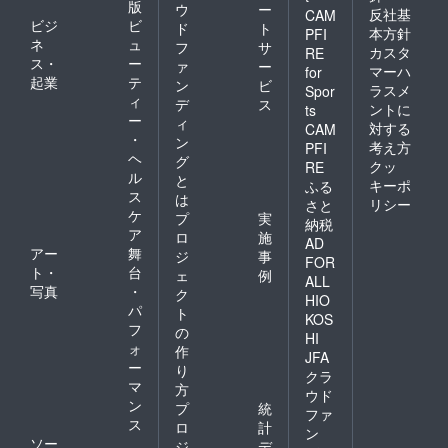
す。 ・
公開さ
版
ます。
ウ
ー
反社基
CAM
提供期
せて頂
ビジ
ビ
ド
ト
本方針
PFI
間や回
きます
ネ
ュ
フ
サ
カスタ
RE
数:クラ
(掲載許
ス・
ー
ァ
ー
ウド
可取得
マーハ
for
起業
テ
ン
ビ
ファン
済み)。
ラスメ
Spor
ィ
ディン
【※2】
デ
ス
ントに
ts
グ掲載
全て本
ー
ィ
対する
CAM
期間中
物（正
・
ン
考え方
PFI
に、1週
式な印
ヘ
グ
間に1回
鑑、書
クッ
RE
ル
と
程度を
類、免
キーポ
ふる
ス
目安に
許証）
は
リシー
さと
更新し
ではな
ケ
プ
実
納税
て参り
いた
ア
ロ
施
AD
ます。
め、公
アー
舞
ジ
事
イラス
的機関
FOR
ト・
台
ェ
例
トの進
での利
ALL
写真
・
度な
用は不
ク
HIO
ど、随
可と
パ
ト
KOS
時発表
なって
フ
の
HI
するこ
おりま
ォ
作
JFA
とがあ
す。今
ー
り
る際に
回のク
クラ
マ
方
は週に2
ラウド
ウド
ン
回程度
ファン
プ
統
ファ
に増え
ディン
ス
ロ
計
ン
る場合
グのた
ソー
ジ
デ