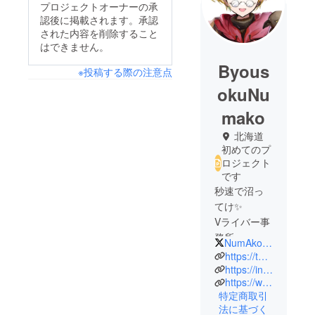
プロジェクトオーナーの承
認後に掲載されます。承認
された内容を削除すること
はできません。
Byous
※投稿する際の注意点
okuNu
mako
北海道
初めてのプ
ロジェクト
です
秒速で沼っ
てけ✨
Vライバー事
務所
NumAkoGenKai
LapisLive所
https://twitter.com/numakogenkai
属、秒速沼
https://instagram.com/byou_numa_iriam?igshid=YmMyMTA2M2Y=
https://www.youtube.com/@NumAkoGenKai
子です！
特定商取引
IRIAMにてフ
法に基づく
レンドリー