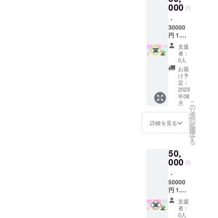
による
クラウ
ど、随
3072×2
000
リター
周年記
と5月中
円
ドファ
時発表
049)の2
ンの内
念イラ
旬頃を
ンディ
するこ
・
サイズ
容を無
ストを
目処に
ング内
とがあ
30000
※1
断で転
利用し
出来上
での報
る際に
円 1.活
4.Twitte
載・公
たもの
がる予
告の方
は週に2
動報告
rヘッ
開する
がグッ
定で
支援
がより
回程度
公開※3
ダー※1
ことは
ズにな
者：
す。イ
濃い内
に増え
2.スマ
5.あり
禁止で
0人
る予定
ラスト
容と
る場合
ホ壁紙
がとう
す。 6.
です。
お届
のお披
なって
があり
(2532 x
ボイス
チェキ
け予
依頼品
露目と
おりま
ます。
1170・
・収録
定：
風ネッ
が完成
同時に
す。 ・
1080×2
2023
時間：
プリ※1
次第、
イラス
提供期
年08
400・
1〜2分
7.ポス
活動報
トレー
間や回
こ
月
2,520×1
・提供
の
トカー
告書及
ター様
数:クラ
リ
,080)の
方法：
タ
ド※1 8.
び
のお名
ウド
ー
3サイズ
視聴用
ン
限定ト
詳細を見る
Twitter
前及び
ファン
を
※1 3.PC
のURL
選
レー
にてお
TwitterI
ディン
択
壁紙
をメー
す
ディン
披露目
Dの方も
グ掲載
る
(1920×
ルで送
グカー
して参
公開さ
期間中
50,
1080・
信 ・本
ド※1
りま
せて頂
に、1週
3072×2
000
リター
【※1】1
す。イ
円
きます
間に1回
049)の2
ンの内
周年記
ラスト
(掲載許
程度を
・
サイズ
容を無
念イラ
レー
可取得
目安に
50000
※1
断で転
ストを
ター様
済み)。
更新し
円 1.活
4.Twitte
載・公
依頼中
の予定
【※3】
て参り
動報告
rヘッ
開する
です。1
による
支援
活動報
ます。
公開※3
ダー※1
ことは
周年記
者：
と5月中
告につ
イラス
2.スマ
5.あり
禁止で
0人
念イラ
旬頃を