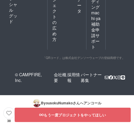
ディ
があり
めに、
シャ
ェ
ー
ます。
独自に
ング
ル
ク
タ
作った
mac
グッ
オリジ
ト
hi-ya
ナル
ド
の
補助
グッズ
広
金申
である
め
ことを
請サ
方
ご理解
ポー
くださ
ト
い。
【※3】
「QRコード」は株式会社デンソーウェーブの登録商標です。
活動報
告につ
いて ・
提供方
© CAMPFIRE,
会社概
採用情
パートナー
法:クラ
Inc.
要
報
募集
ウド
ファン
ディン
グ内で
の報告
ByousokuNumako
さんへアンコール
及び
Twitter
もう一度プロジェクトをやってほしい
にて提
供させ
38
て頂き
ます。