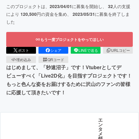
このプロジェクトは、
2023/04/01
に募集を開始し、
32
人の支援
により
120,500
円の資金を集め、
2023/05/31
に募集を終了しま
した
もう一度プロジェクトをやってほしい
ポスト
シェア
LINEで送る
URLコピー
埋め込み
QRコード
はじめまして、「秒速沼子」です！Vtuberとしてデ
ビューすべく「Live2D化」を目指すプロジェクトです！
もっと色んな姿をお届けするために沢山のファンの皆様
に応援して頂きたいです！
エ
ン
タ
メ
領