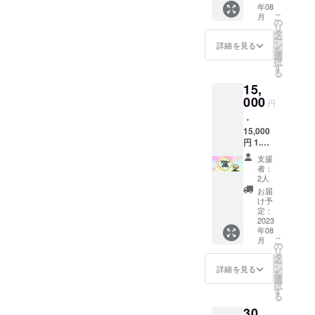
ストを
ター様
ンディ
年08
400・
・提供
依頼中
のお名
ング内
こ
月
2,520×1
方法：
の
です。1
前及び
での報
リ
,080)の
視聴用
タ
周年記
TwitterI
告の方
ー
3サイズ
のURL
ン
念イラ
詳細を見る
Dの方も
がより
を
※1 3.PC
をメー
選
ストを
公開さ
濃い内
択
壁紙
ルで送
す
利用し
せて頂
容と
る
(1920×
信 ・本
たもの
きます
なって
15,
1080・
リター
がグッ
(掲載許
おりま
3072×2
000
ンの内
ズにな
可取得
円
す。 ・
049)の2
容を無
る予定
済み)。
提供期
・
サイズ
断で転
です。
【※3】
間や回
15,000
※1
載・公
依頼品
活動報
数:クラ
円 1.活
4.Twitte
開する
が完成
告につ
ウド
動報告
rヘッ
ことは
次第、
いて ・
支援
ファン
公開※3
ダー※1
禁止で
活動報
者：
提供方
ディン
2.スマ
5.あり
す。 6.
2人
告書及
法:クラ
グ掲載
ホ壁紙
がとう
チェキ
び
お届
ウド
期間中
(2532 x
ボイス
風ネッ
け予
Twitter
ファン
に、1週
1170・
・収録
定：
プリ※1
にてお
ディン
間に1回
1080×2
2023
時間：
7.ポス
披露目
グ内で
程度を
年08
400・
1〜2分
トカー
して参
の報告
目安に
こ
月
2,520×1
・提供
の
ド※1
りま
及び
更新し
リ
,080)の
方法：
タ
【※1】1
す。イ
Twitter
て参り
ー
3サイズ
視聴用
ン
周年記
詳細を見る
ラスト
にて提
ます。
を
※1 3.PC
のURL
選
念イラ
レー
供させ
イラス
択
壁紙
をメー
す
ストを
ター様
て頂き
トの進
る
(1920×
ルで送
依頼中
の予定
ます。
度な
30,
1080・
信 ・本
です。1