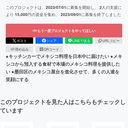
このプロジェクトは、
2023/07/01
に募集を開始し、
2
人の支援に
より
15,000
円の資金を集め、
2023/09/01
に募集を終了しました
もう一度プロジェクトをやってほしい
ポスト
シェア
LINEで送る
URLコピー
埋め込み
QRコード
●キッチンカーでメキシコ料理を日本中に届けたい ●メキ
シコから預入する食材で本場のメキシコ料理を提供した
い ●墨田区のメキシコ屋台を進化させて、多くの人達を
笑顔にする
このプロジェクトを見た人はこちらもチェックし
ています