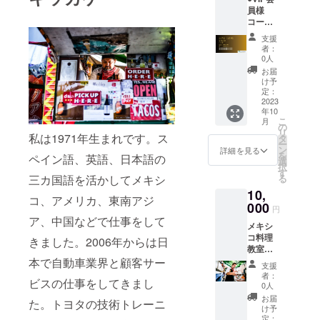
レミア
員様
ムテ
コー
キーラ
ス ブ
を取り
支援
ロンズ
揃えて
者：
●LOVE
いま
0人
TACOS
す。こ
お届
での飲
のコー
け予
食が
スで
定：
10％off
2023
は、そ
年10
になる
ういっ
こ
月
会員証
た様々
の
リ
を発行
私は1971年生まれです。ス
な飲み
タ
ー
いたし
物を飲
ン
詳細を見る
を
ペイン語、英語、日本語の
ます。
み比べ
選
択
●有効期
ていた
す
る
三カ国語を活かしてメキシ
限発行
だく
10,
より2年
コース
コ、アメリカ、東南アジ
間。
000
です。
円
●有効期
ア、中国などで仕事をして
メキシ
限2023
コ料理
年10月
きました。2006年からは日
教室
31日よ
コース
本で自動車業界と顧客サー
り2025
支援
●ビクト
年10月
者：
ビスの仕事をしてきまし
ル・ブ
30日ま
0人
ルゴス
で。
お届
た。トヨタの技術トレーニ
から、
け予
メキシ
定：