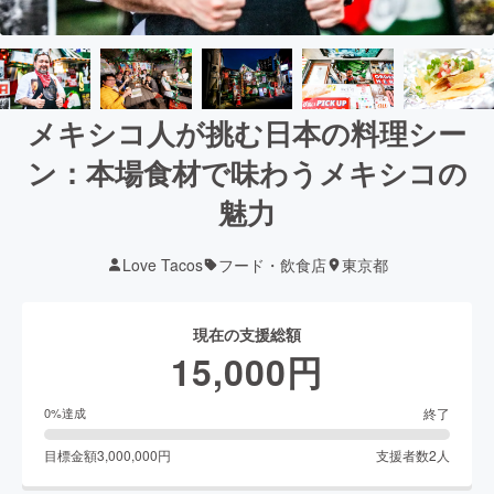
メキシコ人が挑む日本の料理シー
ン：本場食材で味わうメキシコの
魅力
Love Tacos
フード・飲食店
東京都
現在の支援総額
15,000
円
終了
0
%達成
目標金額
3,000,000
円
支援者数
2
人