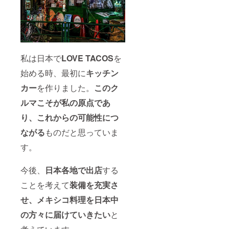
私は日本で
LOVE TACOS
を
始める時、最初に
キッチン
カー
を作りました。
このク
ルマこそが私の原点であ
り、これからの可能性につ
ながる
ものだと思っていま
す。
今後、
日本各地で出店
する
ことを考えて
装備を充実さ
せ、メキシコ料理を日本中
の方々に届けていきたい
と