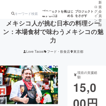
新
ロ
規
グ
会
プロジェクトを掲
はじ
プロジェクト
/
載するには
める
をさがす
イ
員
ン
登
メキシコ人が挑む日本の料理シー
録
ン：本場食材で味わうメキシコの魅
力
人気のプロ
注目のリ
注目の新着プロ
募集終了が近いプ
もうすぐ公開
ジェクト
ターン
ジェクト
ロジェクト
されます
Love Tacos
フード・飲食店
東京都
アート・写真
音楽
現在の支援総
テクノロジー・ガジェット
ゲーム・サ
額
15,0
映像・映画
書籍・雑誌
00
円
ビジネス・起業
チャレンジ