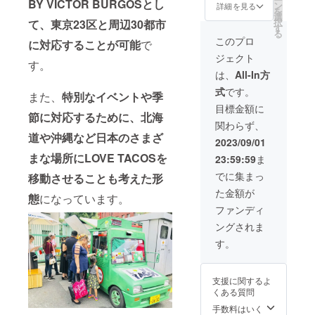
BY VICTOR BURGOSとし
証で
メール
ン
を希望
詳細を見る
を
す。 ●
にて日
選
される
択
て、東京23区と周辺30都市
有効期
程調整
す
場合は
る
限発行
させて
ご相談
このプロ
に対応することが可能
で
より2年
いただ
くださ
ジェクト
間。
きま
い。
す。
す。 ※
は、
All-In方
お食事
式
です。
代金は
また、
特別なイベントや季
別途必
目標金額に
節に対応するために、北海
要とな
関わらず、
りま
道や沖縄など日本のさまざ
す。
2023/09/01
まな場所にLOVE TACOSを
23:59:59
ま
でに集まっ
移動させることも考えた形
た金額が
態
になっています。
ファンディ
ングされま
す。
支援に関するよ
くある質問
手数料はいく