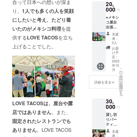
合って日本への想いが深ま
20,
間。
り2025
000
年10月
り、
1人でも多くの人を笑顔
円
30日ま
●メキシ
で。 ※
にしたいと考え、たどり着
コ屋台
料理教
出張
いたのがメキシコ料理
を提
室は3名
コース
様以上
支援
供する
LOVE TACOS
を立ち
●キッチ
が揃っ
者：
ンカー
たタイ
0人
上げることでした。
で日本
ミング
お届
中に出
で開催
け予
かけて
定：
させて
いきま
2023
いただ
年10
す。あ
きま
こ
月
なたの
の
す。 ※3
リ
街で、
タ
名様に
ー
お友達
ン
満たな
詳細を見る
を
と是非
選
い場合
択
本場の
す
は、多
る
メキシ
の参加
30,
コ料理
希望の
LOVE TACOSは、屋台や露
を楽し
000
方が出
円
んでく
てくる
店ではありません
。また、
貸し切
ださ
までお
りパー
い。 ●
固定されたレストランでも
待ちい
ティー
有効期
ただき
コース
ありません
。LOVE TACOS
限2023
ます。
支援
●1700
年10月1
※
者：