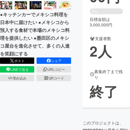
まちづくり・地域活性化
0%
●キッチンカーでメキシコ料理を
目標金額は
日本中に届けたい ●メキシコから
3,000,000円
CAMPFIRE for Social Good
CAMPFIRE Creation
預入する食材で本場のメキシコ料
CAMPFIREふるさと納税
machi-ya
コミュニティ
理を提供したい ●墨田区のメキシ
支援者数
2
人
コ屋台を進化させて、多くの人達
を笑顔にする
ポスト
シェア
LINEで送る
URLコピー
募集終了まで残
り
埋め込み
QRコード
終了
このプロジェクトは、