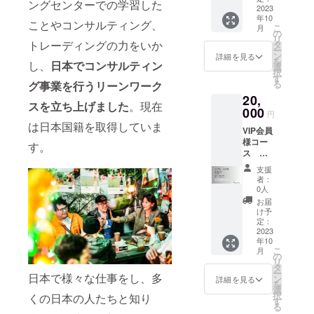
ングセンターでの学習した
コ料理
2023
年10
のレク
ことやコンサルティング、
こ
月
チャー
の
リ
を受け
トレーディングの力をいか
タ
ー
るコー
ン
詳細を見る
を
し、
日本でコンサルティン
スで
選
択
す。タ
す
る
グ事業を行うリーンワーク
コス、
20,
エンチ
スを立ち上げました
。現在
ラーダ
000
円
などを
は日本国籍を取得していま
VIP会員
一緒に
様コー
作り、
す。
ス シ
出来上
ルバー
がった
支援
●LOVE
料理を
者：
TACOS
店舗で
0人
での飲
お食事
お届
食が
してい
け予
15％off
ただき
定：
になる
2023
ます。
年10
会員証
●所要時
こ
月
を発行
間 約2
の
リ
いたし
時間。
タ
ー
日本で様々な仕事をし、多
ます。
●有効期
ン
詳細を見る
を
●有効期
限2023
選
択
くの日本の人たちと知り
限発行
年10月
す
る
より2年
31日よ