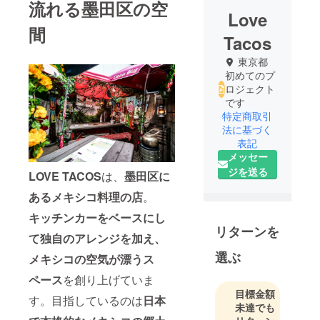
流れる墨田区の空
Love
間
Tacos
東京都
初めてのプ
ロジェクト
です
特定商取引
法に基づく
表記
メッセー
ジを送る
LOVE TACOS
は、
墨田区に
あるメキシコ料理の店
。
キッチンカーをベースにし
リターンを
て独自のアレンジを加え、
選ぶ
メキシコの空気が漂うス
ペース
を創り上げていま
目標金額
す。目指しているのは
日本
未達でも