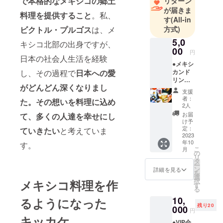
で本格的なメキシコの郷土
リターン
が届きま
料理を提供すること
。私、
す
(All-in
ビクトル・プルゴス
は、メ
方式)
5,0
キシコ北部の出身ですが、
00
円
日本の社会人生活を経験
●メキシ
し、その過程で
日本への愛
カンド
リング
がどんどん深くなりまし
飲み比
支援
べコー
者：
た。その想いを料理に込め
ス
2人
LOVE
お届
て、多くの人達を幸せにし
TACOで
け予
は、メ
定：
ていきたい
と考えていま
キシコ
2023
年10
から輸
す。
こ
月
入した
の
リ
様々な
タ
ー
ドリン
ン
詳細を見る
を
ク、
選
択
メキシコ料理を作
ビー
す
る
ル、メ
10,
るようになった
キシコ
残り20
ワイ
000
円
ン、プ
キッカケ
●VIP会