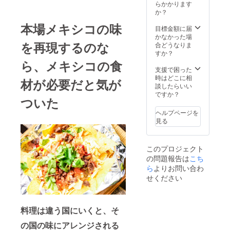
らかかります
か？
本場メキシコの味
目標金額に届
かなかった場
を再現するのな
合どうなりま
すか？
ら、メキシコの食
支援で困った
時はどこに相
材が必要だと気が
談したらいい
ですか？
ついた
ヘルプページを
見る
このプロジェクト
の問題報告は
こち
ら
よりお問い合わ
せください
料理は違う国にいくと、そ
の国の味にアレンジされる