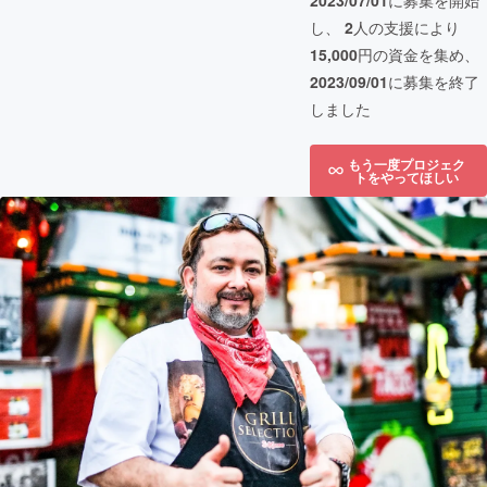
2023/07/01
に募集を開始
し、
2
人の支援により
15,000
円の資金を集め、
2023/09/01
に募集を終了
しました
もう一度プロジェク
トをやってほしい