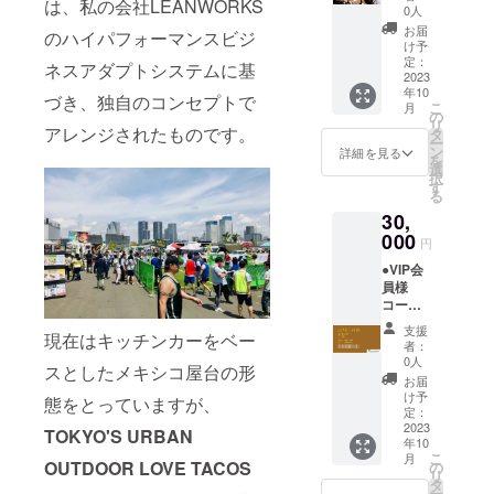
は、私の会社LEANWORKS
から
日より
0人
2100ま
2025年
お届
のハイパフォーマンスビジ
で店舗
10月30
け予
貸し切
日ま
定：
ネスアダプトシステムに基
り（10
2023
で。
年10
名様ま
※1 交
づき、独自のコンセプトで
こ
月
で） ●
通費は
の
リ
ウエル
アレンジされたものです。
別にな
タ
ー
カムド
りま
ン
詳細を見る
を
リンク
す。宿
選
択
付き・
泊費な
す
る
メキシ
どはい
30,
コピー
ただき
ル・メ
000
ませ
円
キシコ
ん。
●VIP会
産プレ
※2 屋
員様
ミアム
台の出
コー
テキー
店場所
ス
ラ飲み
と日程
支援
現在はキッチンカーをベー
ゴール
放題 ●
に関し
者：
ド
有効期
ては、
0人
スとしたメキシコ屋台の形
●LOVE
限2023
事前の
お届
TACOS
年10月
調整が
け予
態をとっていますが、
での飲
31日よ
定：
必要に
食が
2023
り2025
なりま
TOKYO'S URBAN
年10
20％割
年10月
す。
こ
月
引にな
OUTDOOR LOVE TACOS
30日ま
の
※3 貸
リ
る会員
で。 ●
タ
し切り
ー