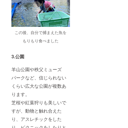
円（税
別）〜
を予定
■定員：
5名 ※添
い寝は3
歳以下2
この後、自分で捕まえた魚を
名まで
OK ■寝
もりもり食べました
室：2部
屋 （洋
室／布
3.公園
団） ■
駐車台
数：2台
羊山公園や秩父ミューズ
まで可
能
パークなど、信じられない
くらい広大な公園が複数あ
ります。
芝桜や紅葉狩りも美しいで
すが、動物と触れ合えた
り、アスレチックをした
り、ピクニックをしたりと