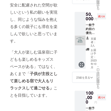
を
は、
宿泊費
選
択
安全に配慮された空間が欲
2024年
用のお
す
る
8月分ま
支払い
しいという私の願いを実現
50,
でとな
は、通
残り8
りま
000
常の宿
し、同じような悩みを抱え
円
す。 ※
泊料金
一般予
一般の
から
る多くの親子にも滞在を楽
約前の
方への
10,000
優先予
しんで欲しいと思っていま
予約解
円を差
約のご
放に先
し引い
支援
す。
案内、
駆け、
た金額
者：
金土日
リター
を事前
2人
祝含む1
ン対象
にお振
お届
「大人が楽しむ温泉宿に子
泊のご
の方へ
込をお
け予
宿泊招
専用の
定：
願いい
どもも楽しめるキッズス
待をい
2023
WEB予
たしま
年10
たしま
約画面
す。 複
ペースがある」ではなく、
こ
月
す。 ※
URLを
の
数ご支
リ
ご予約
ご案内
あくまで「
子供が主役とし
タ
援いた
ー
は、
しま
ン
だいた
詳細を見る
を
て楽しめる宿で大人もリ
2024年
す。 同
選
場合
択
8月分ま
じリ
す
は、1回
る
ラックスして過ごせる」
こ
でとな
ターン
のご宿
100
りま
の支援
泊で複
とを目指しています。
す。 ※
,00
者様の
数のご
残り4
一般の
なかで
0
利用が
円
方への
同日の
可能で
予約解
一般予
ご希望
す。 例