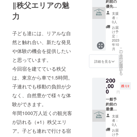
放に先
約前の
がある
えば
‖秩父エリアの魅
駆け、
優先予
場合
30,000
リター
約のご
は、先
円分を
支援
力
ン対象
案内、
着順と
ご支援
者：
の方へ
金土日
させて
いただ
0人
専用の
祝含む2
いただ
いた場
お届
WEB予
連泊分
きま
合、1回
け予
子ども達には、リアルな自
約画面
のご宿
す。 ＜
定：
の宿泊
URLを
泊にご
2023
概要＞
然と触れ合い、新たな発見
費用か
年10
ご案内
招待い
■所在
ら
こ
月
しま
たしま
や体験の機会を提供したい
地：埼
の
30,000
リ
す。 同
す。 ※
玉県秩
タ
円を割
ー
と思っています。
じリ
ご予約
父市 ■
ン
引いた
詳細を見る
を
ターン
は、
床面
選
しま
今回宿を建てている秩父
択
の支援
2024年
積：
す
す。
る
者様の
8月分ま
74.52平
は、東京から車で1.5時間。
200
なかで
でとな
米 ■
同日の
りま
,00
チェッ
子連れでも移動の負担が少
残り2
ご希望
す。 ※
クイ
0
円
がある
一般の
なく、自然豊かで様々な体
ン：施
場合
方への
一般予
設内タ
験ができます。
は、先
予約解
約前の
ブレッ
着順と
放に先
最優先
ト端末
年間1000万人近くの観光客
させて
駆け、
での予
から
支援
いただ
リター
約のご
チェッ
者：
が訪れる（※1）秩父エリ
きま
ン対象
案内、
クイン
0人
す。 ＜
の方へ
金土日
■チェッ
ア。子ども連れで行ける宿
お届
概要＞
専用の
祝含む2
クイン
け予