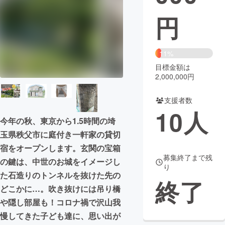
円
まちづくり・地域活性化
CAMPFIRE for Social Good
CAMPFIRE Creation
11%
CAMPFIREふるさと納税
machi-ya
コミュニティ
目標金額は
2,000,000円
支援者数
10
人
今年の秋、東京から1.5時間の埼
玉県秩父市に庭付き一軒家の貸切
宿をオープンします。玄関の宝箱
募集終了まで残
の鍵は、中世のお城をイメージし
り
た石造りのトンネルを抜けた先の
終了
どこかに…。吹き抜けには吊り橋
や隠し部屋も！コロナ禍で沢山我
慢してきた子ども達に、思い出が