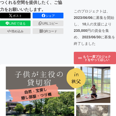
つくれる空間を提供したく、ご協
力をお願いいたします。
このプロジェクトは、
ポスト
シェア
2023/06/06
に募集を開始
LINEで送る
URLコピー
し、
10
人の支援により
235,000
円の資金を集
埋め込み
QRコード
め、
2023/06/30
に募集を
終了しました
もう一度プロジェク
トをやってほしい