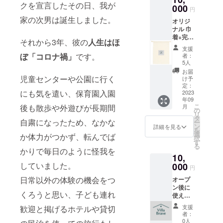
す。
クを宣言したその日、我が
000
円
家の次男は誕生しました。
オリジ
宿の工事は
ナル 巾
順調に進
着+完成
それから3年、彼の
人生はほ
み、あとも
報告と
支援
お礼の
う少しで完
ぼ「コロナ禍」
です。
者：
ポスト
5人
成です。
カード
お届
をお送
貸切型なの
児童センターや公園に行く
け予
りいた
定：
で直接はお
にも気を遣い、保育園入園
しま
2023
顔が見えな
年09
す。 子
こ
月
後も散歩や外遊びが長期間
どもの
いものの、
の
リ
着替え
タ
たくさんの
自粛になったため、なかな
ー
を入れ
ン
詳細を見る
を
子ども達が
たりで
選
か体力がつかず、転んでば
択
きる、
す
泊まりに来
る
旅行に
かりで毎日のように怪我を
て、思い出
10,
便利な
大きめ
していました。
を持ち帰っ
000
円
サイズ
てくれる日
日常以外の体験の機会をつ
オープ
です。
を心から楽
ン後に
【巾
くろうと思い、子ども連れ
使える
着】 サ
しみにして
10,000
イズ：
支援
歓迎と掲げるホテルや貸切
います。
円分の
26×36c
者：
宿泊割
m 素
0人