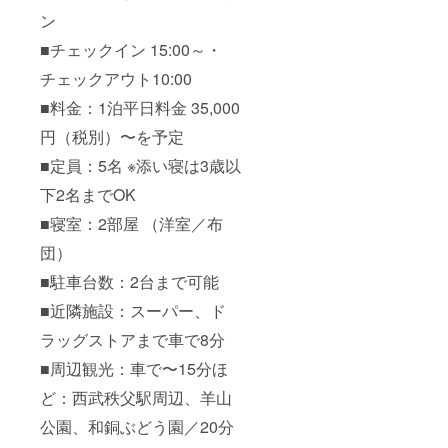
ン
■チェックイン 15:00～・
チェックアウト10:00
■料金：1泊平日料金 35,000
円（税別）〜を予定
■定員：5名 ※添い寝は3歳以
下2名までOK
■寝室：2部屋 （洋室／布
団）
■駐車台数：2台まで可能
■近隣施設：スーパー、ド
ラッグストアまで車で8分
■周辺観光：車で〜15分ほ
ど：西武秩父駅周辺、羊山
公園、和銅ぶどう園／20分