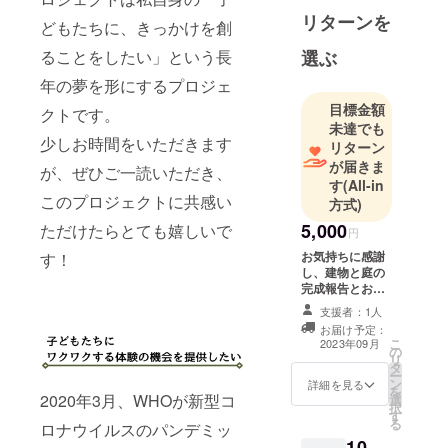
も、日々の
リターンを
どもたちに、きっかけを創
時間に追わ
れてなかな
ることをしたい」という長
選ぶ
か実現でき
年の夢を形にするプロジェ
ずにいまし
目標金額
クトです。
た。
未達でも
少しお時間をいただきます
現在はス
リターン
タートアッ
が届きま
が、ぜひご一読いただき、
す
(All-in
プで勤務を
このプロジェクトに共感い
方式)
しつつ、あ
5,000
ただけたらとても嬉しいで
りがたいこ
円
とにたくさ
お気持ちに感謝
す！
し、建物と庭の
んの方のア
完成報告とお礼
ドバイスや
のポストカード
支援者：1人
助けをいた
をお送りしま
お届け予定：
す。 建物の写真
だきなが
こ
2023年09月
の
のポストカード
リ
ら、夢の実
タ
です。
ー
現に向けて
ン
詳細を見る
を
2020年3月、WHOが新型コ
選
の準備を進
択
す
る
めていま
ロナウイルスのパンデミッ
10,