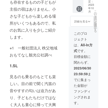
■所在
WEB予
連泊分
15:00
定：
も存在するものの子どもが
地：埼
約画面
のご宿
2023
～・
年10
主役の宿はありません。小
玉県秩
URLを
泊にご
チェッ
こ
月
父市 ■
ご案内
招待い
クアウ
の
リ
さな子どもから楽しめる場
床面
しま
たしま
ト10:00
タ
ー
積：
す。 同
す。 サ
■料金：
ン
詳細を見る
所がいくつもあるので、私
を
74.52平
じリ
プライ
1泊平日
選
択
米 ■
ターン
ズのお
料金
す
のお気に入りを少しご紹介
る
チェッ
の支援
手伝い
35,000
このプロ
クイ
者様の
なども
円（税
します。
ジェクト
ン：施
なかで
全力で
別）〜
設内タ
同日の
いたし
を予定
は、
All-In方
ブレッ
ご希望
ます！
※1 一般社団法人 秩父地域
■定員：
式
です。
ト端末
がある
2024年
5名 ※添
おもてなし観光公社調べ
から
場合
10月末
い寝は3
目標金額に
チェッ
は、先
までで
歳以下2
関わらず、
クイン
着順と
ご希望
名まで
1.SL
■チェッ
させて
の日を
OK ■寝
2023/06/30
クイン
いただ
お伺い
室：2部
23:59:59
ま
15:00
きま
しま
屋 （洋
見るのも乗るのもとても楽
～・
す。 ＜
す。 ※
室／布
でに集まっ
チェッ
概要＞
一般の
団） ■
しい。目の前で聞く汽笛の
た金額が
クアウ
■所在
方、他
駐車台
ト10:00
地：埼
支援金
音やすすの匂いは迫力があ
数：2台
ファンディ
■料金：
玉県秩
額のリ
まで可
ングされま
り、子どもたちだけではな
1泊平日
父市 ■
ターン
能
料金
床面
の予約
す。
く大人も童心に帰って大興
35,000
積：
解放に