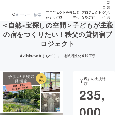
新
ロ
規
グ
会
プロジェクトを掲
はじ
プロジェクト
/
載するには
める
をさがす
イ
員
ン
登
＜自然×宝探しの空間＞子どもが主役
録
の宿をつくりたい！秩父の貸切宿プ
ロジェクト
人気のプロ
注目のリ
注目の新着プロ
募集終了が近いプ
もうすぐ公開
ジェクト
ターン
ジェクト
ロジェクト
されます
villabrave
まちづくり・地域活性化
埼玉県
アート・写真
音楽
現在の支援総
テクノロジー・ガジェット
ゲーム・サ
額
235,
映像・映画
書籍・雑誌
000
ビジネス・起業
チャレンジ