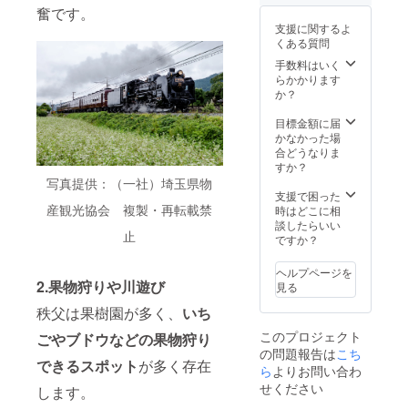
円（税
74.52平
先駆
奮です。
別）〜
米 ■
け、本
支援に関するよ
を予定
チェッ
リター
くある質問
■定員：
クイ
ン対象
5名 ※添
ン：施
の方へ
手数料はいく
い寝は3
設内タ
専用の
らかかります
歳以下2
ブレッ
WEB予
か？
名まで
ト端末
約画面
OK ■寝
から
URLを
目標金額に届
室：2部
チェッ
ご案内
かなかった場
屋 （洋
クイン
しま
合どうなりま
室／布
■チェッ
す。 同
すか？
団） ■
クイン
じリ
写真提供：（一社）埼玉県物
駐車台
15:00
ターン
支援で困った
数：2台
～・
の支援
産観光協会 複製・再転載禁
時はどこに相
まで可
チェッ
者様の
談したらいい
止
能
クアウ
なかで
ですか？
ト10:00
同日の
■料金：
ご希望
ヘルプページを
1泊平日
がある
2.果物狩りや川遊び
見る
料金
場合
35,000
は、先
秩父は果樹園が多く、
いち
円（税
着順と
このプロジェクト
ごやブドウなどの果物狩り
別）〜
させて
の問題報告は
こち
を予定
いただ
できるスポット
が多く存在
■定員：
きま
ら
よりお問い合わ
5名 ※添
す。 ＜
せください
します。
い寝は3
概要＞