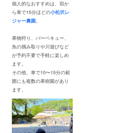
歳以下2
■所在
個人的なおすすめは、宿か
名まで
地：埼
OK ■寝
玉県秩
ら車で15分ほどの
小松沢レ
室：2部
父市 ■
ジャー農園
。
屋 （洋
床面
室／布
積：
団） ■
74.52平
駐車台
米 ■
果物狩り、バーベキュー、
数：2台
チェッ
まで可
クイ
魚の掴み取りや川遊びなど
能
ン：施
設内タ
が予約不要で手軽に楽しめ
ブレッ
ます。
ト端末
から
その他、車で10〜15分の範
チェッ
クイン
囲にも複数の果樹園があり
■チェッ
クイン
ます。
15:00
～・
チェッ
クアウ
ト10:00
■料金：
1泊平日
料金
35,000