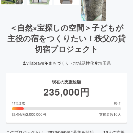
＜自然×宝探しの空間＞子どもが
主役の宿をつくりたい！秩父の貸
切宿プロジェクト
villabrave
まちづくり・地域活性化
埼玉県
現在の支援総額
235,000
円
終了
11
%達成
目標金額
2,000,000
円
支援者数
10
人
このプロジェクトは、
2023/06/06
に募集を開始し、
10
人の支援