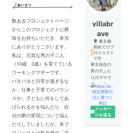
数あるプロジェクトページ
villabr
からこのプロジェクトに興
ave
味をお持ちいただき、本当
東京都
にありがとうございます。
初めてのプ
ロジェクト
私は、元気な男の子二人
です
（10歳、3歳）を育てている
東京在住の
男の子ふた
ワーキングマザーです。
りのママで
バタバタと日常が過ぎるな
す。いつ
https://www.instagram.com/villa.brave/
か、仕事と子育てのバラン
か、たくさ
特定商取引
んの子ども
法に基づく
スや、子どもに何をしてあ
表記
たちのため
げられるかを悩んだり、自
メッセー
になること
ジを送る
分の夢の実現について悩ん
に取り組み
たいと夢を
だりしていましたが、本プ
持ちつつ
ロジェクトは私自身の「子