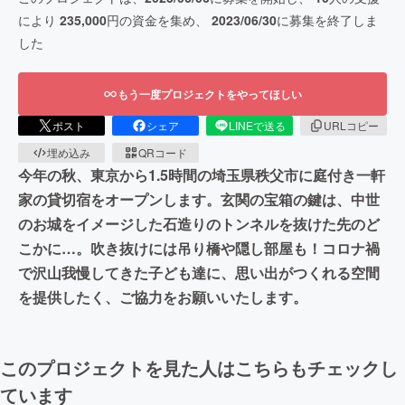
により
235,000
円の資金を集め、
2023/06/30
に募集を終了しま
した
もう一度プロジェクトをやってほしい
ポスト
シェア
LINEで送る
URLコピー
埋め込み
QRコード
今年の秋、東京から1.5時間の埼玉県秩父市に庭付き一軒
家の貸切宿をオープンします。玄関の宝箱の鍵は、中世
のお城をイメージした石造りのトンネルを抜けた先のど
こかに…。吹き抜けには吊り橋や隠し部屋も！コロナ禍
で沢山我慢してきた子ども達に、思い出がつくれる空間
を提供したく、ご協力をお願いいたします。
このプロジェクトを見た人はこちらもチェックし
ています