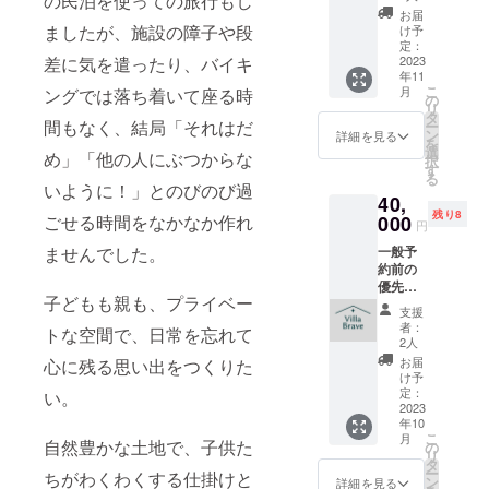
の民泊を使っての旅行もし
引の権
材：
お届
利で
コット
ましたが、施設の障子や段
け予
す。 一
ン
定：
般のお
2023
差に気を遣ったり、バイキ
年11
客様の
こ
月
ングでは落ち着いて座る時
予約受
の
リ
付開始
タ
間もなく、結局「それはだ
ー
のタイ
ン
詳細を見る
を
ミング
選
め」「他の人にぶつからな
択
からご
す
る
予約可
いように！」とのびのび過
40,
能で
残り8
す。 ※
000
ごせる時間をなかなか作れ
円
割引処
一般予
ませんでした。
理のた
約前の
め、
優先予
メール
子どもも親も、プライベー
約のご
でご案
支援
案内、
内する
者：
トな空間で、日常を忘れて
金曜祝
専用の
2人
日除く
予約サ
お届
心に残る思い出をつくりた
平日1泊
イトか
け予
分のご
ら宿泊
定：
い。
宿泊招
2023
予約を
年10
待をい
お願い
こ
月
たしま
自然豊かな土地で、子供た
いたし
の
リ
す。 ※
ます。
タ
ー
ちがわくわくする仕掛けと
ご予約
なお、
ン
詳細を見る