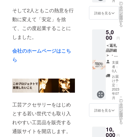
こ
月
の
リ
タ
そして2人ともこの熱意を行
ー
ン
詳細を見る
を
選
動に変えて「安定」を捨
択
す
る
て、この度起業することに
5,0
しました。
00
円
＜返礼
会社のホームページはこち
品詳細
＞ ・お
ら
礼の
支援
メール
者：
・完成
0人
した通
お届
販サイ
け予
ト
定：
「NIHO
2023
年07
NT」で
こ
月
使える
の
リ
工芸アクセサリーをはじめ
1000円
タ
ー
引クー
ン
詳細を見る
を
とする若い世代でも取り入
ポン
選
択
【有効
す
れやすい工芸品を販売する
る
期限
10,
2023年
通販サイトを開店します。
12月31
000
円