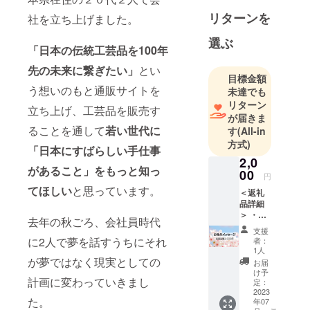
芸品をはじ
リターンを
社を立ち上げました。
め、つくり
選ぶ
手の想いが
「日本の伝統工芸品を100年
詰まった雑
先の未来に繋ぎたい」
とい
貨や食品な
目標金額
う想いのもと通販サイトを
ど、生活に
未達でも
リターン
溶け込む
立ち上げ、工芸品を販売す
が届きま
"ときめくも
ることを通して
若い世代に
す
(All-in
の"をECサイ
方式)
「日本にすばらしい手仕事
トで販売す
2,0
るために始
があること」
をもっと知っ
00
円
めました。
てほしい
と思っています。
＜返礼
品詳細
＞ ・お
去年の秋ごろ、会社員時代
礼の
支援
メール
に2人で夢を話すうちにそれ
者：
1人
が夢ではなく現実としての
お届
け予
計画に変わっていきまし
定：
2023
た。
年07