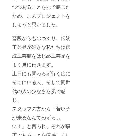
クーポ
ンは
つつあることを肌で感じた
メール
ため、このプロジェクトを
でお送
りいた
しようと思いました。
しま
す。 ※
お買い
普段からものづくり、伝統
上げ
2000円
工芸品が好きな私たちは伝
以上で
ご利用
統工芸館をはじめ工芸品を
頂けま
よく見に行きます。
す。
【注意
土日にも関わらず行く度に
事項】
※日本国
そこにいる人、そして同世
内に限
りま
代の人の少なさを肌で感
す。 ※
交通手
じ、
段の無
い離島
スタッフの方から「若い子
にはお
が来るなんてめずらし
伺いで
きませ
い！」と言われ、それが事
ん。
実であることを痛感しまし