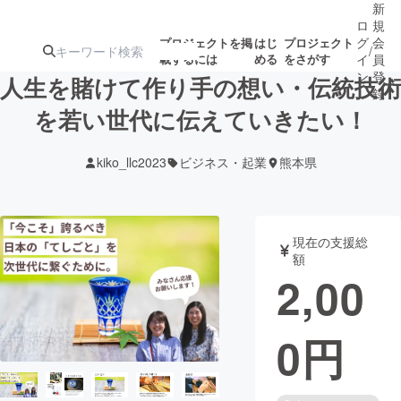
新
ロ
規
グ
会
プロジェクトを掲
はじ
プロジェクト
/
載するには
める
をさがす
イ
員
ン
登
人生を賭けて作り手の想い・伝統技術
録
を若い世代に伝えていきたい！
人気のプロ
注目のリ
注目の新着プロ
募集終了が近いプ
もうすぐ公開
kiko_llc2023
ビジネス・起業
熊本県
ジェクト
ターン
ジェクト
ロジェクト
されます
アート・写真
音楽
現在の支援総
額
2,00
テクノロジー・ガジェット
ゲーム・サ
0
円
映像・映画
書籍・雑誌
ビジネス・起業
チャレンジ