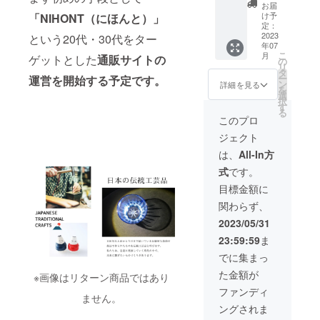
メール
で一緒
お届
でご案
にその
け予
「NIHONT（にほんと）」
内いた
土地の
定：
しま
体験が
2023
という20代・30代をター
年07
す。
できる
こ
月
ゲットとした
通販サイトの
工芸品
の
リ
を作り
タ
ー
運営を開始する予定です。
ます！
ン
詳細を見る
を
【例】
選
択
宮城→
す
る
漆塗り
このプロ
体験、
ジェクト
東京→
水引ア
は、
All-In方
クセサ
式
です。
リー作
り、京
目標金額に
都→つ
関わらず、
まみ細
工、鳥
2023/05/31
取→竹
23:59:59
ま
とうろ
う作
でに集まっ
り、福
た金額が
岡→博
※画像はリターン商品ではあり
多人形
ファンディ
ません。
の絵付
ングされま
けなど