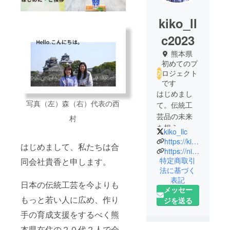
kiko_ll
c2023
熊本県
初めてのプ
ロジェクト
です
はじめまし
写真（左）森（右）代表の西
て。伝統工
芸品の未来
村
を想う、合
kiko_llc
同会社の貴
https://kiko-llc.studio.site/
はじめまして、私たちは合
香です。
https://nihont.base.shop/
特定商取引
同会社貴香と申します。
「にほん
法に基づく
と、くら
表記
す。にほん
日本の伝統工芸を今よりも
メッセー
に、ときめ
もっと若い人に広め、作り
ジを送る
く」をコン
手の育成支援をするべく熊
セプトに日
本県在住の２０代２人で会
本の伝統工