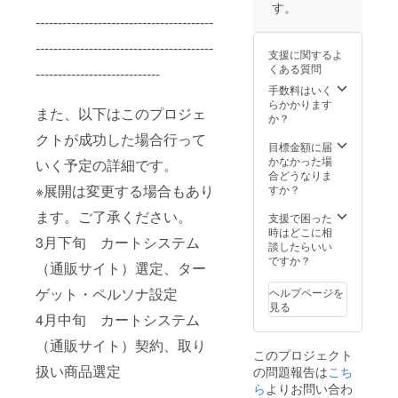
２．制
す。
作費
----------------------------------------
用・材
料費・
----------------------------------------
支援に関するよ
その日
くある質問
----------------------------
にかか
る交通
手数料はいく
費など
らかかります
また、以下はこのプロジェ
の費用
か？
はこち
クトが成功した場合行って
らで負
目標金額に届
担いた
かなかった場
いく予定の詳細です。
しま
合どうなりま
す。 支
※展開は変更する場合もあり
すか？
援者の
ます。ご了承ください。
方にご
支援で困った
用意い
時はどこに相
3月下旬 カートシステム
ただく
談したらいい
ものは
ですか？
（通販サイト）選定、ター
ありま
せん。
ゲット・ペルソナ設定
ヘルプページを
３．そ
見る
の時に
4月中旬 カートシステム
作った
（通販サイト）契約、取り
作品は
このプロジェクト
私たち
扱い商品選定
の問題報告は
こち
のもの
も含め
ら
よりお問い合わ