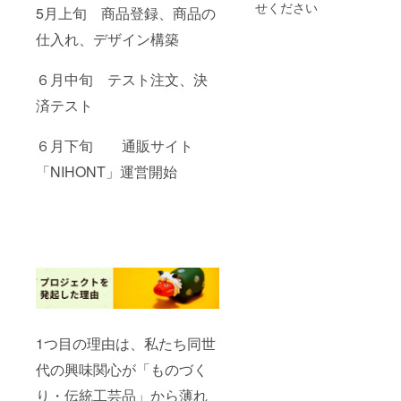
「記念
せください
5月上旬 商品登録、商品の
品」と
して差
仕入れ、デザイン構築
し上げ
ます。
４．後
６月中旬 テスト注文、決
日、記
念写真
済テスト
と
NIHON
６月下旬 通販サイト
Tで使え
る2,000
「NIHONT」運営開始
円の
クーポ
ン【有
効期限
2023年
12月31
日】を
お手紙
ととも
にお送
りいた
しま
1つ目の理由は、私たち同世
す。
【所要
代の興味関心が「ものづく
時間5時
間】 ※
り・伝統工芸品」から薄れ