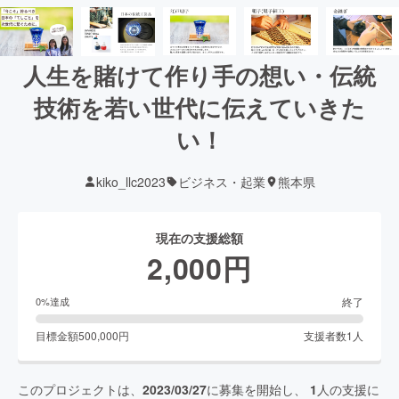
人生を賭けて作り手の想い・伝統
技術を若い世代に伝えていきた
い！
kiko_llc2023
ビジネス・起業
熊本県
現在の支援総額
2,000
円
終了
0
%達成
目標金額
500,000
円
支援者数
1
人
このプロジェクトは、
2023/03/27
に募集を開始し、
1
人の支援に