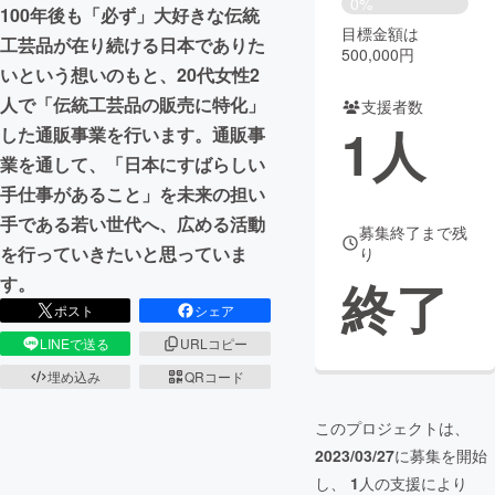
0%
100年後も「必ず」大好きな伝統
目標金額は
まちづくり・地域活性化
工芸品が在り続ける日本でありた
500,000円
いという想いのもと、20代女性2
人で「伝統工芸品の販売に特化」
支援者数
CAMPFIRE for Social Good
CAMPFIRE Creation
1
人
した通販事業を行います。通販事
CAMPFIREふるさと納税
machi-ya
コミュニティ
業を通して、「日本にすばらしい
手仕事があること」を未来の担い
手である若い世代へ、広める活動
募集終了まで残
を行っていきたいと思っていま
り
終了
す。
ポスト
シェア
LINEで送る
URLコピー
埋め込み
QRコード
このプロジェクトは、
2023/03/27
に募集を開始
し、
1
人の支援により