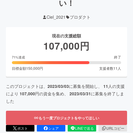
い！
Ciel_2021
プロダクト
現在の支援総額
107,000
円
終了
71
%達成
目標金額
150,000
円
支援者数
11
人
このプロジェクトは、
2023/03/03
に募集を開始し、
11
人の支援
により
107,000
円の資金を集め、
2023/03/31
に募集を終了しま
した
もう一度プロジェクトをやってほしい
ポスト
シェア
LINEで送る
URLコピー