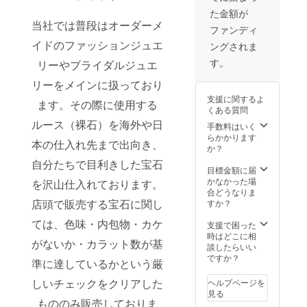
はコル
た金額が
クまで
当社では普段はオーダーメ
入れて
ファンディ
約３㎝
イドのファッションジュエ
ングされま
です ※
個数割
す。
リーやブライダルジュエ
引適用
してま
リーをメインに扱っており
す ※少
支援に関するよ
し色の
ます。その際に使用する
くある質問
薄いも
ルース（裸石）を海外や日
のやキ
手数料はいく
ズかけ
らかかります
本の仕入れ先まで出向き、
がある
か？
ものも
自分たちで目利きした宝石
混じっ
目標金額に届
ており
かなかった場
を沢山仕入れております。
ます ※
合どうなりま
送料込
店頭で販売する宝石に関し
すか？
みの税
ては、色味・内包物・カケ
込み価
支援で困った
格です
時はどこに相
がないか・カラット数が基
※画像は
談したらいい
サンプ
ですか？
準に達しているかという厳
ル品で
す
しいチェックをクリアした
ヘルプページを
見る
もののみ販売しておりま