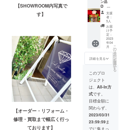
ン品
格7,000
【SHOWROOM内写真で
➁
円！！ ​​​​​
【先着
※小瓶の
支援
す】
１０人
サイズ
者：
限定】
はコル
5人
約４０
クまで
お届
ct宝石
入れて
け予
を詰め
約３㎝
定：
たスト
2023
です ※
年04
レート
少し色
こ
月
小瓶２
の薄い
の
リ
本
ものや
タ
ー
（合計
キズか
ン
詳細を見る
を
約８０
けがあ
選
択
ct） +
るもの
す
る
お礼の
も混
このプロ
メッ
じって
ジェクト
セージ
おりま
付き 定
す ※送
は、
All-In方
価
料込み
式
です。
42,000
の税込
円
み価格
目標金額に
特別価
です ※
関わらず、
格
画像は
【オーダー・リフォーム・
13,000
サンプ
2023/03/31
円！！ ​​​​​
ル品で
修理・買取まで幅広く行っ
23:59:59
ま
※小瓶の
す
ております】
サイズ
でに集まっ