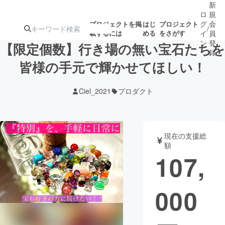
新
ロ
規
グ
会
プロジェクトを掲
はじ
プロジェクト
/
載するには
める
をさがす
イ
員
ン
登
【限定個数】行き場の無い宝石たちを
録
皆様の手元で輝かせてほしい！
人気のプロ
注目のリ
注目の新着プロ
募集終了が近いプ
もうすぐ公開
Ciel_2021
プロダクト
ジェクト
ターン
ジェクト
ロジェクト
されます
アート・写真
音楽
現在の支援総
額
107,
テクノロジー・ガジェット
ゲーム・サ
000
映像・映画
書籍・雑誌
ビジネス・起業
チャレンジ