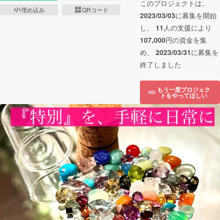
このプロジェクトは、
埋め込み
QRコード
2023/03/03
に募集を開始
し、
11
人の支援により
107,000
円の資金を集
め、
2023/03/31
に募集を
終了しました
もう一度プロジェク
トをやってほしい