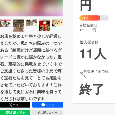
円
まちづくり・地域活性化
71%
目標金額は
CAMPFIRE for Social Good
CAMPFIRE Creation
150,000円
CAMPFIREふるさと納税
machi-ya
コミュニティ
お店を始め１年半と少しが経過し
支援者数
ましたが、私たちの悩みの一つで
11
人
ある『綺麗だけど店頭に並べるグ
レードに僅かに届かなかった』宝
石。定期的に掲載させていく中で
ご支援くださった皆様の手元で輝
募集終了まで残
り
く宝石たちを見て、とても感謝を
終了
させていただいております！これ
を通して更に宝石に興味を持って
くだされば嬉しいです♪
ポスト
シェア
LINEで送る
URLコピー