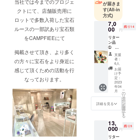
当社では今までのプロジェ
う宝石など
が届きま
を世の中に
す
(All-in
クトにて、店舗販売用に
方式)
広めていき
ロットで多数入荷した宝石
たいと考え
7,0
残り14
ルースの一部訳あり宝石類
00
ておりま
円
す。
をCAMPFIEEにて
リター
ン品
➀
そんな美し
掲載させて頂き、より多く
【先着
支援
い宝石を皆
２０人
者：
の方々に宝石をより身近に
限定】
様のお手元
6人
約４０
お届
感じて頂くための活動を行
に届けした
ct宝石
け予
いと活動を
を詰め
定：
なっております。
たスト
2023
始めまし
年04
レート
こ
た。
月
小瓶１
の
リ
本 +
タ
ー
お礼の
ン
詳細を見る
を
メッ
選
択
セージ
す
る
付き 定
13,
価
残り5
21,000
000
円
円
リター
特別価