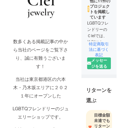
他に11件の
プロジェク
トを掲載し
ています
LGBTQフレ
ンドリーの
Ｃielでは、
数多くある掲載記事の中か
性別にも多
特定商取引
様性がある
ら当社のページをご覧下さ
法に基づく
ように様々
表記
り、誠に有難うございま
メッセー
な色や形の
す！
ジを送る
宝石を取り
扱っており
当社は東京都港区の六本
ます。その
中で、まだ
木・乃木坂エリアに２０２
リターンを
日の目を浴
１年にオープンした
びていない
選ぶ
美しい宝石
LGBTQフレンドリーのジュ
や、内包物
目標金額
エリーショップです。
があり捨て
未達でも
られてしま
リターン