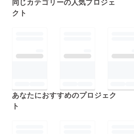
同じカテゴリーの人気プロジェ
水温の変化と気温の上
クト
昇への対策が必要不可
欠です。その為何度も
海水の入れ替えが必要
となりますが、PSポ
ンプを使用すればその
心配は無くなる為釣り
に集中できます。下記
にて釣った魚を家まで
持って帰った動画をリ
ンクさせて頂きますの
でご確認下さい！！
あなたにおすすめのプロジェク
【持って帰ってきた
魚】・小鯖2匹・タカ
ト
ベ2匹・アジ1匹【時
間】釣った魚は約7時
間PSポンプにて保管
（堤防）持って帰る際