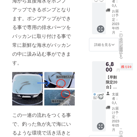
海から直接海水をポンプ
者：
個セッ
0人
アップできるポンプとなり
ト】 販
お届
売価格
け予
ます。ポンプアップができ
の
定：
10%OF
2023
る事で専用の排水パーツを
年05
F 一般
こ
月
販売価
の
バッカンに取り付ける事で
リ
格 排
タ
ー
水パー
常に新鮮な海水がバッカン
ン
詳細を見る
を
ツ1個
選
択
の中に汲み込む事ができま
1,000円
す
る
2個セッ
す。
6,8
ト2,000
残り20
円
00
円
→1,800
【早割
円 発送
限定20
は5月を
台】
予定し
【PSポ
ており
支援
ンプ単
ます
者：
品】 販
0人
売価格
お届
の
け予
この一連の流れをつくる事
15%OF
定：
F 一般
2023
で、釣った魚が丸で海にい
年05
販売価
こ
月
格8,000
の
るような環境で活き活きと
リ
円
タ