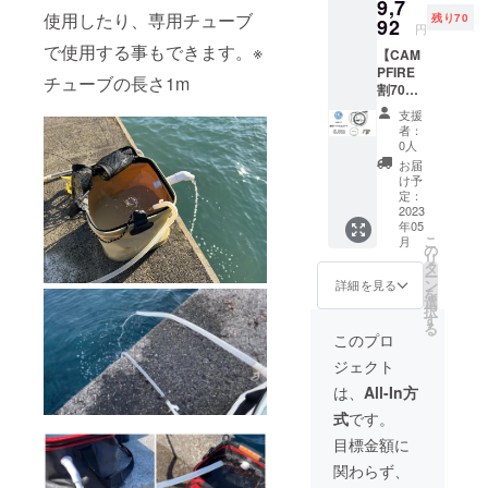
9,7
予定し
使用したり、専用チューブ
残り70
ており
92
円
ます
で使用する事もできます。※
【CAM
PFIRE
チューブの長さ1m
割70
台】
支援
【オー
者：
ルセッ
0人
ト】 販
お届
売価格
け予
の
定：
10%OF
2023
年05
F 一般
こ
月
販売価
の
リ
格
タ
ー
10,880
ン
詳細を見る
を
円
選
択
→9,792
す
る
円 発送
このプロ
は5月を
ジェクト
予定し
ており
は、
All-In方
ます
式
です。
目標金額に
関わらず、