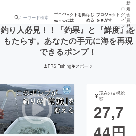
新
ロ
規
グ
会
プロジェクトを掲
はじ
プロジェクト
/
載するには
める
をさがす
イ
員
ン
登
釣り人必見！！『釣果』と『鮮度』を
録
もたらす。あなたの手元に海を再現
できるポンプ！
人気のプロ
注目のリ
注目の新着プロ
募集終了が近いプ
もうすぐ公開
ジェクト
ターン
ジェクト
ロジェクト
されます
PRS Fishing
スポーツ
アート・写真
音楽
現在の支援総
テクノロジー・ガジェット
ゲーム・サ
額
27,7
映像・映画
書籍・雑誌
44
円
ビジネス・起業
チャレンジ