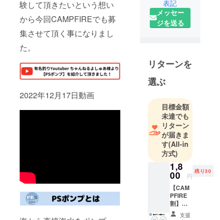
表記
験して頂きたいという想い
指して活動
メッセー
から今回CAMPFIREでも募
していきま
ジを送る
す。
集させて頂く事になりまし
今回の商品
た。
は、PRS
リターンを
Fishingが最
初に制作し
選ぶ
たオリジナ
2022年12月17日動画
ル商品とな
目標金額
未達でも
リターン
が届きま
す
(All-in
方式)
1,8
残り30
00
円
【CAM
PFIRE
割】
【排水
支援
パーツ2