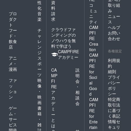
性
資
コ
取り組
化
料
ミュ
み
プロ
音
請
ニ
ニュー
ダク
楽
求
ティ
ス
ト
CAM
ヘルプ
クラウドファ
フー
チ
PFI
お問い
ンディングの
ド・
ャ
RE
合わせ
ノウハウを無
飲食
レ
Crea
料で学ぼう
店
ン
tion
各種規定
CAMPFIRE
ジ
CAM
アカデミー
アニ
ス
利用規
PFI
メ・
ポ
約
RE
漫画
ー
CA
説
細則
for
ツ
MP
明
プライ
Soci
ファ
映
FI
会
バシー
al
ッ
像
RE
・
ポリ
Goo
ショ
・
ア
相
シー
d
ン
映
カ
談
特定商
CAM
画
デ
会
取引法
PFI
ゲー
書
ミ
に基づ
RE
ム・
籍
ー
く表記
for
サー
・
と
情報セ
Ente
ビス
雑
は
キュリ
rtain
開発
誌
ク
サ