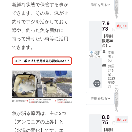
ー
→6,800
新鮮な状態で保管する事が
ン
詳細を見る
を
円 発送
選
択
できます。その為、泳がせ
は5月を
す
る
予定し
釣りでアジを活かしておく
7,9
ており
残り30
ます
73
円
際や、釣った魚を新鮮に
【早割
持って帰りたい時等に活用
限定30
台】
できます。
【オー
支援
ルセッ
者：
ト】 販
0人
売価格
お届
の
け予
15%OF
定：
F 一般
2023
年05
販売価
こ
月
格9,380
の
リ
円
タ
ー
→7,973
ン
詳細を見る
を
円 発送
選
択
は5月を
す
る
予定し
魚が弱る原因は、主に2つ
8,0
ており
残り20
【アンモニアの上昇】と
ます
75
円
【水温の変化】です。エ
【早割