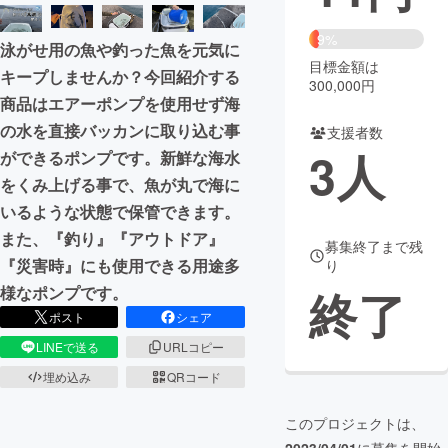
まちづくり・地域活性化
9%
泳がせ用の魚や釣った魚を元気に
目標金額は
キープしませんか？今回紹介する
300,000円
CAMPFIRE for Social Good
CAMPFIRE Creation
商品はエアーポンプを使用せず海
CAMPFIREふるさと納税
machi-ya
コミュニティ
の水を直接バッカンに取り込む事
支援者数
3
人
ができるポンプです。新鮮な海水
をくみ上げる事で、魚が丸で海に
いるような状態で保管できます。
また、『釣り』『アウトドア』
募集終了まで残
『災害時』にも使用できる用途多
り
終了
様なポンプです。
ポスト
シェア
LINEで送る
URLコピー
埋め込み
QRコード
このプロジェクトは、