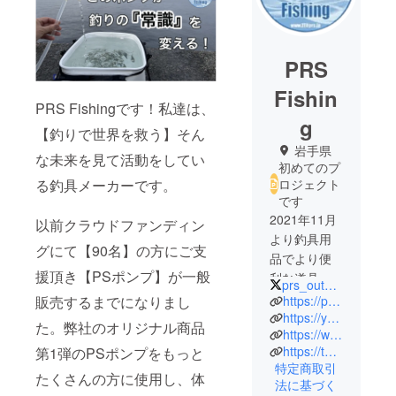
PRS
Fishin
PRS Fishingです！私達は、
g
【釣りで世界を救う】そん
岩手県
な未来を見て活動をしてい
初めてのプ
ロジェクト
る釣具メーカーです。
です
2021年11月
以前クラウドファンディン
より釣具用
グにて【90名】の方にご支
品でより便
援頂き【PSポンプ】が一般
利な道具を
prs_outdoor
追求し商品
販売するまでになりまし
https://prs-fishing.store/
開発を開
https://youtube.com/channel/UCD3vYsddYcVdlKaCtzDkj7g
た。弊社のオリジナル商品
https://www.facebook.com/PRSFishing/
始。
https://twitter.com/prs_outdoor
第1弾のPSポンプをもっと
【釣りで世
特定商取引
界を救う】
たくさんの方に使用し、体
法に基づく
を本気で目