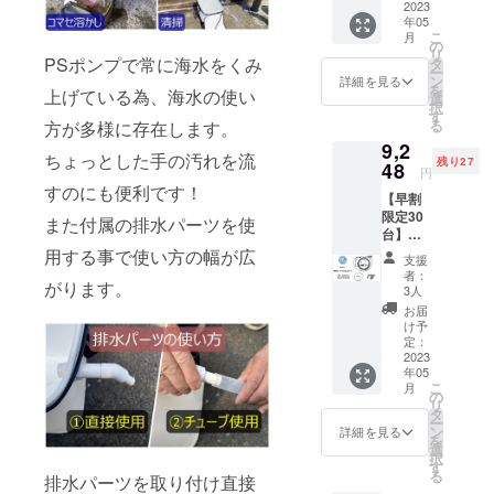
10%OF
2023
年05
F 一般
こ
月
販売価
の
リ
格9,380
PSポンプで常に海水をくみ
タ
ー
円
ン
詳細を見る
を
上げている為、海水の使い
→8,442
選
択
円 発送
す
る
方が多様に存在します。
は5月を
9,2
予定し
ちょっとした手の汚れを流
残り27
ており
48
円
ます
すのにも便利です！
【早割
限定30
また付属の排水パーツを使
台】
【オー
用する事で使い方の幅が広
支援
ルセッ
者：
がります。
ト】 販
3人
売価格
お届
の
け予
15%OF
定：
F 一般
2023
年05
販売価
こ
月
格
の
リ
10,880
タ
ー
円
ン
詳細を見る
を
→9,248
選
択
円 発送
す
る
排水パーツを取り付け直接
は5月を