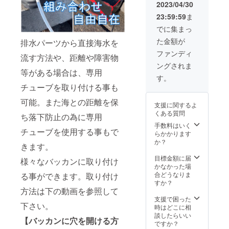
2023/04/30
23:59:59
ま
でに集まっ
た金額が
排水パーツから直接海水を
ファンディ
流す方法や、距離や障害物
ングされま
等がある場合は、専用
す。
チューブを取り付ける事も
可能。また海との距離を保
支援に関するよ
くある質問
ち落下防止の為に専用
手数料はいく
チューブを使用する事もで
らかかります
か？
きます。
目標金額に届
様々なバッカンに取り付け
かなかった場
合どうなりま
る事ができます。取り付け
すか？
方法は下の動画を参照して
支援で困った
下さい。
時はどこに相
談したらいい
【バッカンに穴を開ける方
ですか？