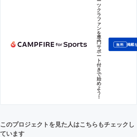
ー
ツ
ク
ラ
フ
ァ
ン
を
専
門
掲載
無料
サ
ポ
ー
ト
付
き
で
始
め
よ
う
！
このプロジェクトを見た人はこちらもチェックし
ています