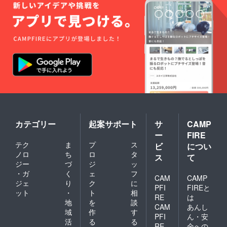
カテゴリー
起案サポート
サ
CAMP
ー
FIRE
テク
ま
プ
ス
ビ
につい
ノロ
ち
ロ
タ
ス
て
ジー
づ
ジ
ッ
・ガ
く
ェ
フ
CAM
CAMP
ジェ
り
ク
に
PFI
FIREと
ット
・
ト
相
RE
は
地
を
談
CAM
あんし
域
作
す
PFI
ん・安
活
る
る
RE
全への