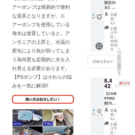
限定20
アーポンプは簡易的で便利
台】
【PSポ
支援
な道具となりますが、エ
ンプ単
者：
品】 販
0人
アーポンプを使用している
売価格
お届
の
海水は放置していると、ア
け予
15%OF
定：
ンモニアの上昇と、水温の
F 一般
2023
年05
販売価
こ
月
変化により魚が弱ってしま
格
の
リ
9,500円
タ
う為何度も定期的に水を入
ー
→8,075
ン
詳細を見る
を
円 発送
選
れ替える必要があります。
択
は5月を
す
る
予定し
【PSポンプ】はそれらの悩
8,4
ており
残り70
ます。
みを一気に解消!!
42
円
【CAM
PFIRE
割70
台】
支援
【オー
者：
ルセッ
0人
ト】 販
お届
売価格
け予
の
定：