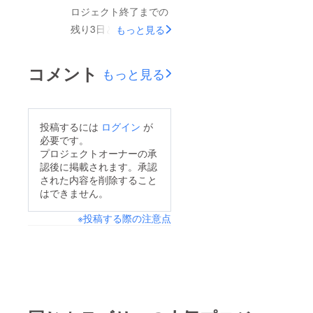
ロジェクト終了までの
残り3日となりまし
もっと見る
た。残念ながら目標達
成とはいっておりませ
コメント
もっと見る
んが、支援者の方に
PSポンプの魅力をお
伝えしたいと思いま
投稿するには
ログイン
が
す！PSポンプは、
必要です。
PRS Fishingが最初に
プロジェクトオーナーの承
認後に掲載されます。承認
商品化したオリジナル
された内容を削除すること
商品です。常に新鮮な
はできません。
海水を取り込む事がで
※投稿する際の注意点
きる為これからの釣り
シーズンには必ず役に
立つ商品であると確信
しております。釣った
魚、泳がせ用の魚を
バッカンに活かす際は