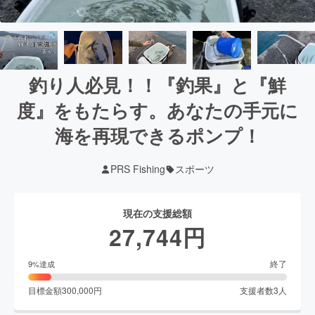
釣り人必見！！『釣果』と『鮮
度』をもたらす。あなたの手元に
海を再現できるポンプ！
PRS Fishing
スポーツ
現在の支援総額
27,744
円
終了
9
%達成
目標金額
300,000
円
支援者数
3
人