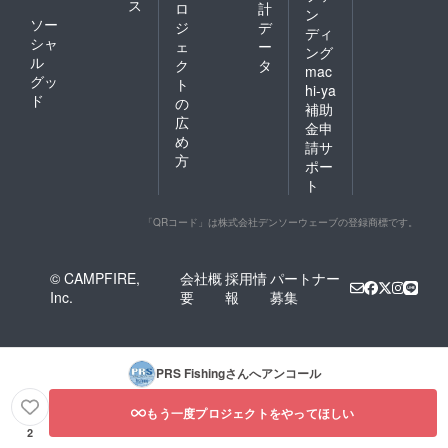
ス
ロ
計
ン
ソー
ジ
デ
ディ
シャ
ェ
ー
ング
ル
ク
タ
mac
グッ
ト
hi-ya
ド
の
補助
広
金申
め
請サ
方
ポー
ト
「QRコード」は株式会社デンソーウェーブの登録商標です。
© CAMPFIRE,
会社概
採用情
パートナー
Inc.
要
報
募集
PRS Fishing
さんへアンコール
もう一度プロジェクトをやってほしい
2