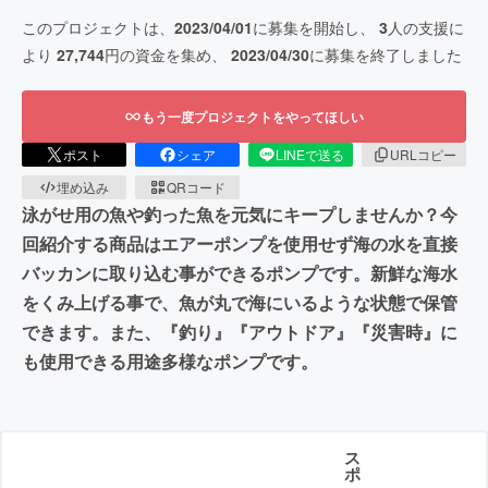
このプロジェクトは、
2023/04/01
に募集を開始し、
3
人の支援に
より
27,744
円の資金を集め、
2023/04/30
に募集を終了しました
もう一度プロジェクトをやってほしい
ポスト
シェア
LINEで送る
URLコピー
埋め込み
QRコード
泳がせ用の魚や釣った魚を元気にキープしませんか？今
回紹介する商品はエアーポンプを使用せず海の水を直接
バッカンに取り込む事ができるポンプです。新鮮な海水
をくみ上げる事で、魚が丸で海にいるような状態で保管
できます。また、『釣り』『アウトドア』『災害時』に
も使用できる用途多様なポンプです。
ス
ポ