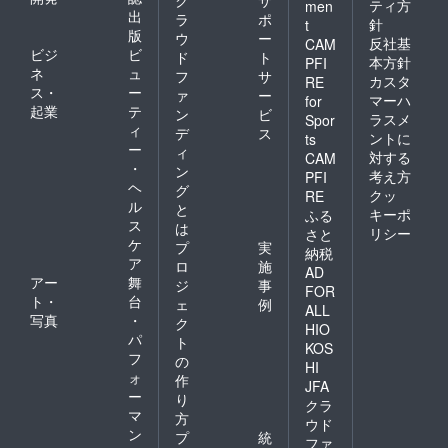
ティ方
men
出
ラ
ポ
針
t
版
ウ
ー
反社基
CAM
ビジ
ビ
ド
ト
本方針
PFI
ネ
ュ
フ
サ
カスタ
RE
ス・
ー
ァ
ー
マーハ
for
起業
テ
ン
ビ
ラスメ
Spor
ィ
デ
ス
ントに
ts
ー
ィ
対する
CAM
・
ン
考え方
PFI
ヘ
グ
クッ
RE
ル
と
キーポ
ふる
ス
は
リシー
さと
ケ
プ
実
納税
ア
ロ
施
AD
アー
舞
ジ
事
FOR
ト・
台
ェ
例
ALL
写真
・
ク
HIO
パ
ト
KOS
フ
の
HI
ォ
作
JFA
ー
り
クラ
マ
方
ウド
ン
プ
統
ファ