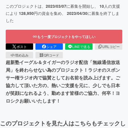
このプロジェクトは、
2023/03/07
に募集を開始し、
10
人の支援
により
128,950
円の資金を集め、
2023/04/30
に募集を終了しま
した
もう一度プロジェクトをやってほしい
ポスト
シェア
LINEで送る
URLコピー
埋め込み
QRコード
超新塾イーグル＆タイガーのラジオ配信「無線通信放送
局」を終わらせない為のプロジェクト！ラジオのスポン
サー権ラジオ内で協賛としてお名前を読み上げます。ご
協力して頂いた方の、熱いご支援を元に、少しでも日本
が笑顔になれるよう、勤めます皆様のご協力、何卒！ヨ
ロシクお願いいたします！
このプロジェクトを見た人はこちらもチェックし