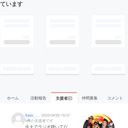
ています
ホーム
活動報告
仲間募集
コメント
支援者
10
frem_yoshikazu
2023/04/26 19:37
1件
の支援者です
今までラジオ聴いてな