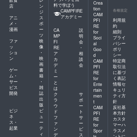
Crea
料で学ぼう
店
ン
tion
各種規定
CAMPFIRE
ジ
CAM
アカデミー
アニ
ス
利用規
PFI
メ・
ポ
約
RE
漫画
ー
CA
説
細則
for
ツ
MP
明
プライ
Soci
ファ
映
FI
会
バシー
al
ッ
像
RE
・
ポリ
Goo
ショ
・
ア
相
シー
d
ン
映
カ
談
特定商
CAM
画
デ
会
取引法
PFI
ゲー
書
ミ
に基づ
RE
ム・
籍
ー
く表記
for
サー
・
と
情報セ
Ente
ビス
雑
は
キュリ
rtain
開発
誌
ク
サ
ティ方
men
出
ラ
ポ
針
t
版
ウ
ー
反社基
CAM
ビジ
ビ
ド
ト
本方針
PFI
ネ
ュ
フ
サ
カスタ
RE
ス・
ー
ァ
ー
マーハ
for
起業
テ
ン
ビ
ラスメ
Spor
ィ
デ
ス
ントに
ts