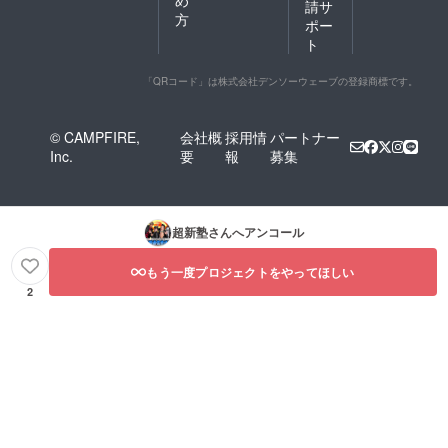
請サ
方
ポー
ト
「QRコード」は株式会社デンソーウェーブの登録商標です。
© CAMPFIRE,
会社概
採用情
パートナー
Inc.
要
報
募集
超新塾
さんへアンコール
もう一度プロジェクトをやってほしい
2