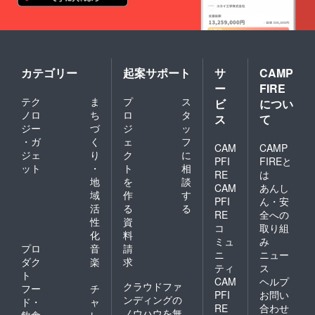
カテゴリー
起案サポート
サ
CAMP
ー
FIRE
テク
ま
プ
ス
ビ
につい
ノロ
ち
ロ
タ
ス
て
ジー
づ
ジ
ッ
・ガ
く
ェ
フ
CAM
CAMP
ジェ
り
ク
に
PFI
FIREと
ット
・
ト
相
RE
は
地
を
談
CAM
あんし
域
作
す
PFI
ん・安
活
る
る
RE
全への
性
資
コ
取り組
化
料
ミュ
み
プロ
音
請
ニ
ニュー
ダク
楽
求
ティ
ス
ト
CAM
ヘルプ
クラウドファ
フー
チ
PFI
お問い
ンディングの
ド・
ャ
RE
合わせ
ノウハウを無
飲食
レ