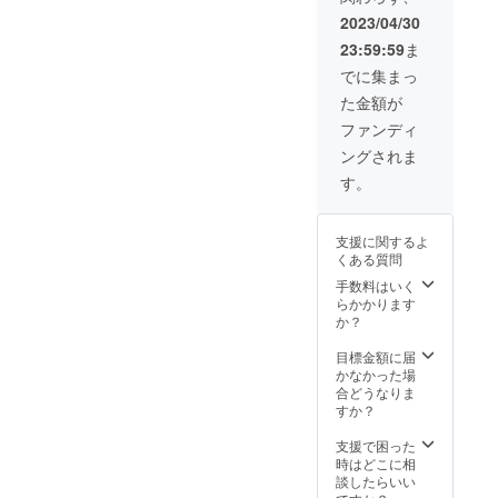
一緒に
合わせ
ジオ
お読み
2023/04/30
させて
ネーム
させて
23:59:59
ま
頂き、
を記載
頂きま
内容を
してく
す。
でに集まっ
決めさ
ださ
た金額が
せてい
い。ま
ただけ
た、２
ファンディ
ればと
０文字
ングされま
思いま
以内の
す。音
コメン
す。
声のCM
トも書
になり
いて頂
ます。
いて結
支援に関するよ
よろし
構で
くある質問
くお願
す。お
いいた
名前と
手数料はいく
しま
一緒に
らかかります
す。 ご
お読み
か？
支援あ
させて
りがと
頂きま
目標金額に届
ござい
す。
かなかった場
ます。
合どうなりま
すか？
支援で困った
時はどこに相
談したらいい