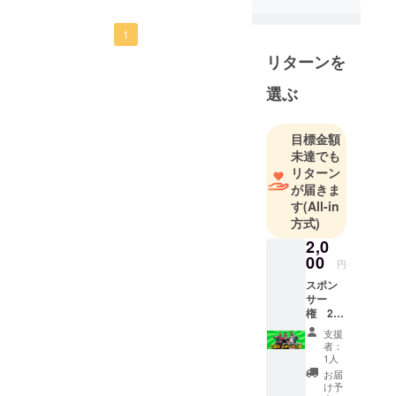
き支援していきますの
ディア、ラ
で、そこんとこっ！！
1
ジオ、SNS
ヨロシクお願いしま
等で幅広く
リターンを
す！
活動中で
選ぶ
応援しています！頑
す。
そこんと
張ってください！
こっ！ヨロ
目標金額
シクお願い
未達でも
リターン
申し上げま
が届きま
す。
す
(All-in
方式)
2,0
00
円
スポン
サー
権 2週
分 「こ
支援
の番組
者：
は〇〇
1人
さんの
お届
ご提供
け予