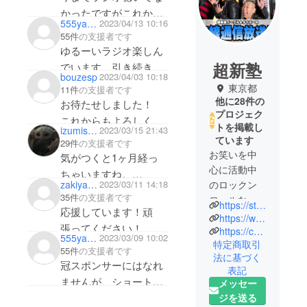
かったですがこれから
555yammy555
2023/04/13 10:16
ハマりそうですw
55件
の支援者です
毎週聴きます笑
ゆるーいラジオ楽しん
THE SECONDも頑
超新塾
でいます。引き続き支
bouzesp
2023/04/03 10:18
張ってください✨
援いたしますので、そ
東京都
11件
の支援者です
こんとこっ！！ヨロシ
他に28件の
お待たせしました！
プロジェク
クお願い致します！
これからもよろしくお
トを掲載し
izumisery
2023/03/15 21:43
応援しています！頑
願いします(^^)
ています
29件
の支援者です
張ってください！
お笑いを中
気がつくと1ヶ月経っ
心に活動中
ちゃいますね。
zakiyama316
2023/03/11 14:18
のロックン
更新するのを忘れてま
35件
の支援者です
ロールな６
https://stand.fm/channels/5fda146c47dfe99c8b83c4c4
した😝
応援しています！頑
人組、超新
https://www.youtube.com/channel/UC8ao3oi5q70KccmjzrRKRYQ
the Secondも勝ち抜い
張ってください！
塾。
https://choshinjuku.jp
555yammy555
2023/03/09 10:02
ちゃって下さい‼️
特定商取引
YouTube登
55件
の支援者です
法に基づく
録者数40万
冠スポンサーにはなれ
表記
人以上！
ませんが、ショートス
メッセー
ジを送る
ポンサーとして引き続
現在、メ