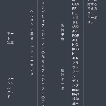
ー
ィ
対する
CAM
・
ン
考え方
PFI
ヘ
グ
クッ
RE
ル
と
キーポ
ふる
ス
は
リシー
さと
ケ
プ
実
納税
ア
ロ
施
AD
アー
舞
ジ
事
FOR
ト・
台
ェ
例
ALL
写真
・
ク
HIO
パ
ト
KOS
フ
の
HI
ォ
作
JFA
ー
り
クラ
マ
方
ウド
ン
プ
統
ファ
ス
ロ
計
ン
ソー
ジ
デ
ディ
シャ
ェ
ー
ング
ル
ク
タ
mac
グッ
ト
hi-ya
ド
の
補助
広
金申
め