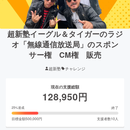
超新塾イーグル＆タイガーのラジ
オ「無線通信放送局」のスポン
サー権 CM権 販売
超新塾
チャレンジ
現在の支援総額
128,950
円
終了
25
%達成
目標金額
500,000
円
支援者数
10
人