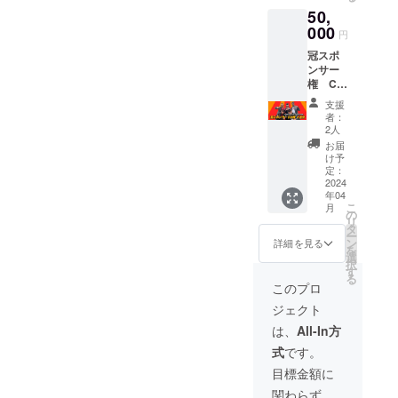
りがと
50,
分）、
ござい
ご協力
000
ます。
円
者とし
※ご支援
冠スポ
て名前
いただ
ンサー
（ラジ
ける際
権 CM
オネー
は、必
権 4週
ム）を
ず備考
支援
分 ラジ
呼ばせ
欄にラ
者：
オ放送
て頂き
ジオ
2人
内で、
ます。
ネーム
お届
30秒程
ラジオ
を記載
け予
度のCM
存続の
定：
してく
を作成
2024
ため、
ださ
年04
し、番
ご協力
い。ま
こ
月
組の冒
いただ
の
た、２
リ
頭と最
けると
タ
０文字
ー
後に、
幸いで
ン
程度の
詳細を見る
を
そのCM
す。 ご
選
コメン
択
を流さ
支援あ
す
トも書
る
せて頂
りがと
いて頂
このプロ
きま
ござい
いて結
ジェクト
す。 ど
ます。
構で
のよう
※ご支援
す。ラ
は、
All-In方
なCMに
いただ
ジオ放
式
です。
するか
ける際
送内
は、
は、必
で、お
目標金額に
メール
ず備考
名前と
関わらず、
で打ち
欄にラ