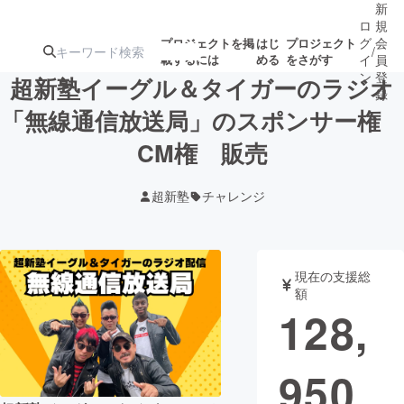
新
ロ
規
グ
会
プロジェクトを掲
はじ
プロジェクト
/
載するには
める
をさがす
イ
員
ン
登
超新塾イーグル＆タイガーのラジオ
録
「無線通信放送局」のスポンサー権
CM権 販売
人気のプロ
注目のリ
注目の新着プロ
募集終了が近いプ
もうすぐ公開
ジェクト
ターン
ジェクト
ロジェクト
されます
超新塾
チャレンジ
アート・写真
音楽
現在の支援総
テクノロジー・ガジェット
ゲーム・サ
額
128,
映像・映画
書籍・雑誌
950
ビジネス・起業
チャレンジ