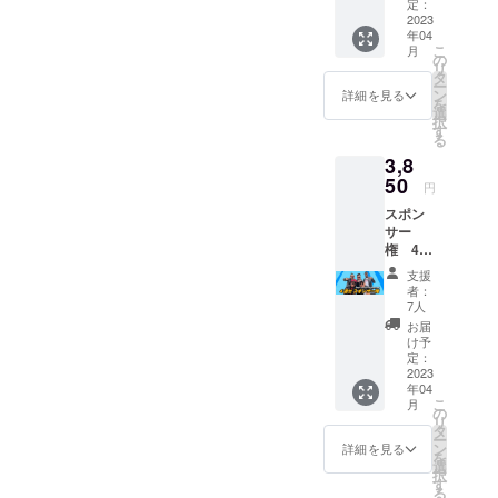
でお送
定：
りして
2023
年04
おりま
こ
月
す」 こ
の
リ
ちらを
タ
ー
ラジオ
ン
詳細を見る
を
の冒頭
選
択
で（2回
す
る
の放送
3,8
分）、
ご協力
50
円
者とし
スポン
て名前
サー
（ラジ
権 4週
オネー
分 「こ
ム）を
支援
の番組
呼ばせ
者：
は〇〇
て頂き
7人
さんの
ます。
お届
ご提供
ラジオ
け予
でお送
存続の
定：
りして
2023
ため、
年04
おりま
ご協力
こ
月
す」 こ
いただ
の
リ
ちらを
けると
タ
ー
ラジオ
幸いで
ン
詳細を見る
を
の冒頭
す。 ご
選
択
で（4回
支援あ
す
る
の放送