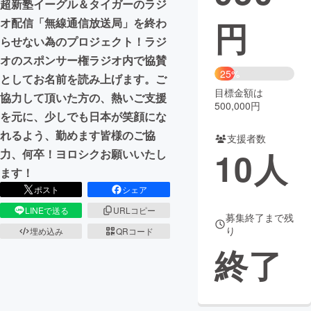
超新塾イーグル＆タイガーのラジ
円
オ配信「無線通信放送局」を終わ
まちづくり・地域活性化
らせない為のプロジェクト！ラジ
オのスポンサー権ラジオ内で協賛
CAMPFIRE for Social Good
CAMPFIRE Creation
25%
としてお名前を読み上げます。ご
CAMPFIREふるさと納税
machi-ya
コミュニティ
目標金額は
協力して頂いた方の、熱いご支援
500,000円
を元に、少しでも日本が笑顔にな
れるよう、勤めます皆様のご協
支援者数
10
人
力、何卒！ヨロシクお願いいたし
ます！
ポスト
シェア
LINEで送る
URLコピー
募集終了まで残
り
埋め込み
QRコード
終了