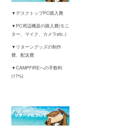
下さい)
メッ
(※アク
セージ
▼デスクトップPC購入費
リル
にてご
キーホ
相談さ
ルダー
せてい
▼PC周辺機器の購入費(モニ
の形、
ただき
缶バッ
ます)
ター、マイク、カメラetc..)
チのサ
イズお
選びく
▼リターングッズの制作
ださい)
(※ミニ
費、配送費
タオ
ル、ス
▼CAMPFIREへの手数料
マホ
ケース
(17%)
のデザ
イン2種
のうち1
つお選
び下さ
い) (※支
援の
際、備
考欄に
ご希望
の内容
の記入