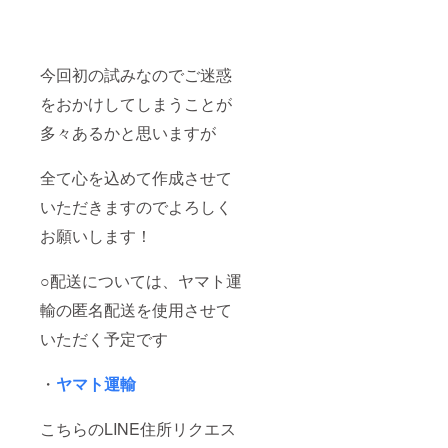
をお願
いいた
します)
(※後
今回初の試みなのでご迷惑
日、
メッ
をおかけしてしまうことが
セージ
または
多々あるかと思いますが
オンラ
イン
MTGで
全て心を込めて作成させて
相談さ
いただきますのでよろしく
せてい
ただく
お願いします！
場合も
御座い
ます。)
○配送については、ヤマト運
輸の匿名配送を使用させて
いただく予定です
・
ヤマト運輸
こちらのLINE住所リクエス