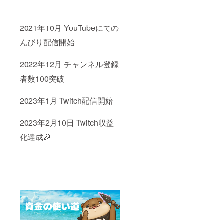
クリル
の形、
スタン
缶バッ
ド ▼
チのサ
2021年10月 YouTubeにての
グッズ
イズお
リクエ
選びく
んびり配信開始
スト権
ださい)
(※備考
(※ミニ
欄に表
タオ
2022年12月 チャンネル登録
記され
ル、ス
者数100突破
てもい
マホ
いお名
ケース
前をご
のデザ
2023年1月 Twitch配信開始
記入下
イン2種
さい) 匿
のうち1
名希望
つお選
2023年2月10日 Twitch収益
の場合
び下さ
は 「匿
い) (※ス
化達成🎉
名希
マホ
望」と
ケース
記入し
の機種
てくだ
に関し
さい (※
まして
壁紙PC
は備考
かスマ
欄に記
ホ、も
入して
しくは
くださ
両方と
い。後
お選び
日、