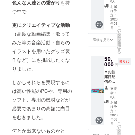
イス
(※壁紙
0人
色んな人達との繋がり
を持
前を記
メッ
PCかス
お届
載させ
セージ
つ中で
マホ、
け予
て頂き
(1分程
定：
もしく
ます！
2023
度) ＋
は両方
年08
更にクリエイティブな活動
▼配信
▼アク
と欲し
こ
月
でお名
リル
の
い方を
リ
（高度な動画編集・歌って
前を呼
キーホ
タ
お選び
ー
ばせて
ルダー
ン
下さい)
詳細を見る
みた等の音楽活動・自らの
を
頂きま
(丸orフ
選
択
す！ ▼
リー) ▼
す
イラストを用いたグッズ製
る
直筆お
ステッ
50,
礼メッ
カー
作など）にも挑戦したくな
残り10
セージ
000
シール
円
(画像形
りました。
(全2種)
▼お披
式)
のうち1
露目配
▼PC/ス
つラン
しかしそれらを実現するに
信のエ
マホ用
ダム ▼
ンド
壁紙 ▼
缶バッ
支援
は高い性能のPCや、専用の
ロール
お礼ボ
チ
者：
にお名
イス
(56mm
0人
ソフト、専用の機材などが
前を記
メッ
or
お届
載させ
セージ
65mm)
け予
必要であまりの高額に
白目
て頂き
(1分程
定：
どちら
ます！
2023
度) ▼ア
をむきました。
かお選
年08
▼配信
クリル
び下さ
こ
月
でお名
キーホ
の
い (※備
リ
前を呼
何とか出来ないものかと
ルダー
タ
考欄に
ー
ばせて
(丸orフ