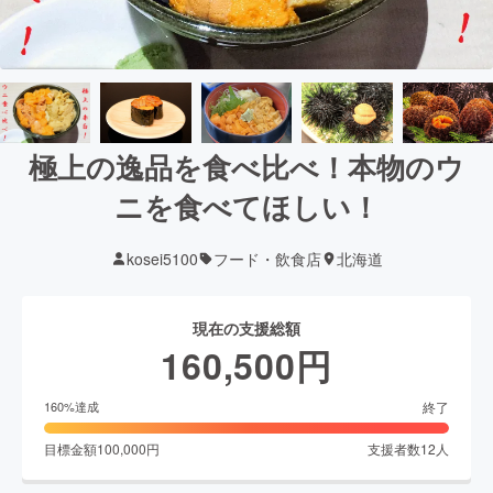
極上の逸品を食べ比べ！本物のウ
ニを食べてほしい！
kosei5100
フード・飲食店
北海道
現在の支援総額
160,500
円
終了
160
%達成
目標金額
100,000
円
支援者数
12
人