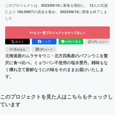
このプロジェクトは、
2023/05/10
に募集を開始し、
12
人の支援
により
160,500
円の資金を集め、
2023/06/10
に募集を終了しま
した
もう一度プロジェクトをやってほしい
ポスト
シェア
LINEで送る
URLコピー
埋め込み
QRコード
北海道産のムラサキウニ・北方四島産のバフンウニを贅
沢に食べ比べ。ミョウバン不使用の塩水雲丹。雑味もな
く獲れ立て新鮮なうにの味をそのままお届けいたしま
す。
このプロジェクトを見た人はこちらもチェックし
ています