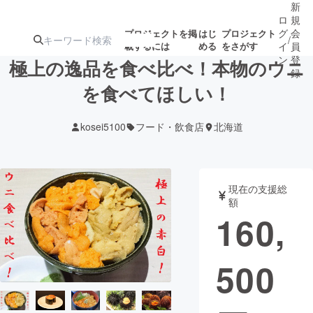
新
ロ
規
グ
会
プロジェクトを掲
はじ
プロジェクト
/
載するには
める
をさがす
イ
員
ン
登
極上の逸品を食べ比べ！本物のウニ
録
を食べてほしい！
人気のプロ
注目のリ
注目の新着プロ
募集終了が近いプ
もうすぐ公開
kosei5100
フード・飲食店
北海道
ジェクト
ターン
ジェクト
ロジェクト
されます
アート・写真
音楽
現在の支援総
額
160,
テクノロジー・ガジェット
ゲーム・サ
500
映像・映画
書籍・雑誌
ビジネス・起業
チャレンジ