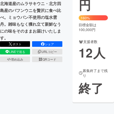
円
北海道産のムラサキウニ・北方四
まちづくり・地域活性化
島産のバフンウニを贅沢に食べ比
べ。ミョウバン不使用の塩水雲
160%
丹。雑味もなく獲れ立て新鮮なう
目標金額は
CAMPFIRE for Social Good
CAMPFIRE Creation
100,000円
にの味をそのままお届けいたしま
CAMPFIREふるさと納税
machi-ya
コミュニティ
す。
支援者数
ポスト
シェア
12
人
LINEで送る
URLコピー
埋め込み
QRコード
募集終了まで残
り
終了