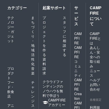
カテゴリー
起案サポート
サ
CAMP
ー
FIRE
テク
ま
プ
ス
ビ
につい
ノロ
ち
ロ
タ
ス
て
ジー
づ
ジ
ッ
・ガ
く
ェ
フ
CAM
CAMP
ジェ
り
ク
に
PFI
FIREと
ット
・
ト
相
RE
は
地
を
談
CAM
あんし
域
作
す
PFI
ん・安
活
る
る
RE
全への
性
資
コ
取り組
化
料
ミュ
み
プロ
音
請
ニ
ニュー
ダク
楽
求
ティ
ス
ト
CAM
ヘルプ
クラウドファ
フー
チ
PFI
お問い
ンディングの
ド・
ャ
RE
合わせ
ノウハウを無
飲食
レ
Crea
料で学ぼう
店
ン
tion
各種規定
CAMPFIRE
ジ
CAM
アカデミー
アニ
ス
利用規
PFI