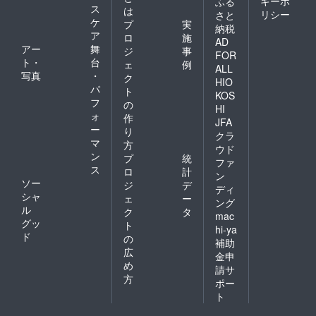
キーポ
ふる
ス
は
リシー
さと
ケ
プ
実
納税
ア
ロ
施
AD
アー
舞
ジ
事
FOR
ト・
台
ェ
例
ALL
写真
・
ク
HIO
パ
ト
KOS
フ
の
HI
ォ
作
JFA
ー
り
クラ
マ
方
ウド
ン
プ
統
ファ
ス
ロ
計
ン
ソー
ジ
デ
ディ
シャ
ェ
ー
ング
ル
ク
タ
mac
グッ
ト
hi-ya
ド
の
補助
広
金申
め
請サ
方
ポー
ト