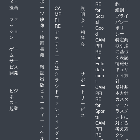
メ・
ポ
約
RE
漫画
ー
CA
説
細則
for
ツ
MP
明
プライ
Soci
ファ
映
FI
会
バシー
al
ッ
像
RE
・
ポリ
Goo
ショ
・
ア
相
シー
d
ン
映
カ
談
特定商
CAM
画
デ
会
取引法
PFI
ゲー
書
ミ
に基づ
RE
ム・
籍
ー
く表記
for
サー
・
と
情報セ
Ente
ビス
雑
は
キュリ
rtain
開発
誌
ク
サ
ティ方
men
出
ラ
ポ
針
t
版
ウ
ー
反社基
CAM
ビジ
ビ
ド
ト
本方針
PFI
ネ
ュ
フ
サ
カスタ
RE
ス・
ー
ァ
ー
マーハ
for
起業
テ
ン
ビ
ラスメ
Spor
ィ
デ
ス
ントに
ts
ー
ィ
対する
CAM
・
ン
考え方
PFI
ヘ
グ
クッ
RE
ル
と