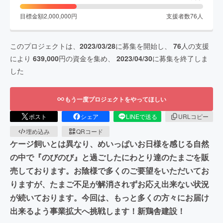
目標金額
2,000,000
円
支援者数
76
人
このプロジェクトは、
2023/03/28
に募集を開始し、
76
人の支援
により
639,000
円の資金を集め、
2023/04/30
に募集を終了しま
した
もう一度プロジェクトをやってほしい
ポスト
シェア
LINEで送る
URLコピー
埋め込み
QRコード
ケージ飼いとは異なり、めいっぱいお日様を感じる自然
の中で『のびのび』と過ごしたにわとり達のたまごを販
売しております。お陰様で多くのご要望をいただいてお
りますが、たまご不足が解消されずお応え出来ない状況
が続いております。今回は、もっと多くの方々にお届け
出来るよう事業拡大へ挑戦します！新鶏舎建設！