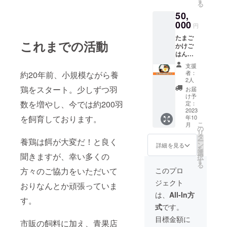
る
の天日
50,
干しで
自然乾
000
円
燥させ
たまご
た新米
これまでの活動
かけご
（ひと
はん
めぼ
セット
れ）を
支援
D（たま
お届け
者：
約20年前、小規模ながら養
ご30
しま
2人
個、新
す。
鶏をスタート。少しずつ羽
お届
米
け予
10kg）
数を増やし、今では約200羽
定：
既存の
2023
を飼育しております。
年10
にわと
こ
月
り達が
の
リ
産んで
タ
養鶏は餌が大変だ！と良く
ー
くれた
ン
詳細を見る
を
たまご
選
聞きますが、幸い多くの
択
と、昔
す
る
ながら
方々のご協力をいただいて
このプロ
の天日
ジェクト
干しで
おりなんとか頑張っていま
自然乾
は、
All-In方
す。
燥させ
式
です。
た新米
（ひと
目標金額に
市販の飼料に加え、青果店
めぼ