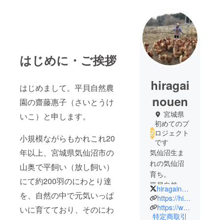
はじめに・ご挨拶
hiragai
はじめまして。平貝自然農
nouen
園の齋藤惠子（さいとうけ
宮城県
いこ）と申します。
初めてのプ
ロジェクト
小規模ながらもかれこれ20
です
年以上、宮城県気仙沼市の
気仙沼生ま
れの気仙沼
山奥で平飼い（放し飼い）
育ち。
にて約200羽のにわとり達
平貝自然農
hiragainouen
を、自然の中で元気いっぱ
園の齋藤惠
https://hiragai.blogspot.com/
子と申しま
https://www.youtube.com/channel/UCqgSp7gev7hrr5uy-7Lm1FQ
いに育てており、そのにわ
特定商取引
す。