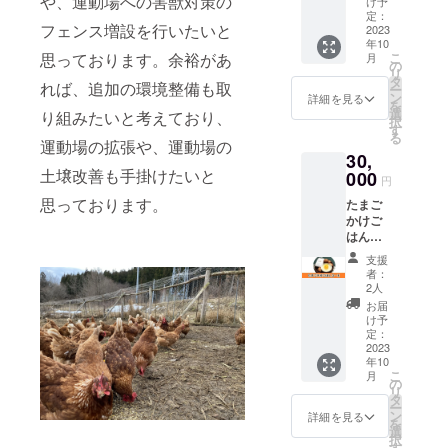
や、運動場への害獣対策の
け予
既存の
定：
フェンス増設を行いたいと
にわと
2023
年10
り達が
思っております。余裕があ
こ
月
産んで
の
リ
くれた
タ
れば、追加の環境整備も取
ー
たまご
ン
詳細を見る
を
と、昔
選
り組みたいと考えており、
択
ながら
す
る
の天日
運動場の拡張や、運動場の
30,
干しで
土壌改善も手掛けたいと
自然乾
000
円
燥させ
思っております。
たまご
た新米
かけご
（ひと
はん
めぼ
セット
れ）を
支援
C（たま
お届け
者：
ご20
しま
2人
個、新
す。
お届
米5kg）
け予
既存の
定：
にわと
2023
年10
り達が
こ
月
産んで
の
リ
くれた
タ
ー
たまご
ン
詳細を見る
を
と、昔
選
択
ながら
す