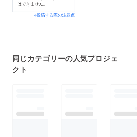
ります。残すは3週間
はできません。
程となりましたが、ま
※投稿する際の注意点
だまだ諦めておりませ
ん。少しでも多くの
方々に知って頂きたい
とおもっております。
出来る限りで構いませ
んので、増々の情報拡
同じカテゴリーの人気プロジェ
散へのご協力をお願い
クト
いたします。大工さん
方との打ち合わせも進
んでおります。新鶏舎
建設へ向けて動き出し
ておりますが、ここに
きて「害獣」の動きが
活発になり、なかなか
ニワトリ達から目が離
せない状況となってお