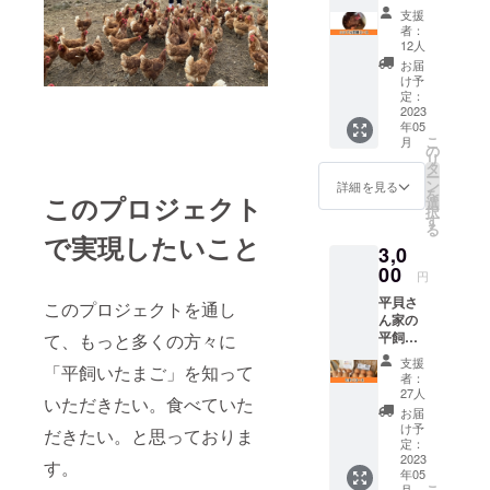
です。
支援
メール
者：
にて、
12人
お礼の
お届
メッ
け予
セージ
定：
をお送
2023
年05
り致し
こ
月
ます。
の
リ
リター
タ
ー
ンや発
ン
詳細を見る
を
このプロジェクト
送手間
選
択
がない
す
る
ため、
で実現したいこと
3,0
大変あ
りがた
00
円
いご支
平貝さ
援コー
このプロジェクトを通し
ん家の
スで
平飼い
て、もっと多くの方々に
す。
たまご
支援
「平飼いたまご」を知って
（6個
者：
入） 既
27人
いただきたい。食べていた
存のに
お届
わとり
け予
だきたい。と思っておりま
達が産
定：
んでく
2023
す。
年05
れたた
こ
月