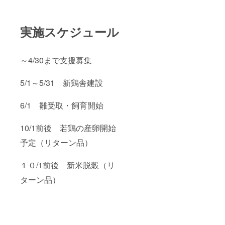
実施スケジュール
～4/30まで支援募集
5/1～5/31 新鶏舎建設
6/1 雛受取・飼育開始
10/1前後 若鶏の産卵開始
予定（リターン品）
１０/1前後 新米脱穀（リ
ターン品）