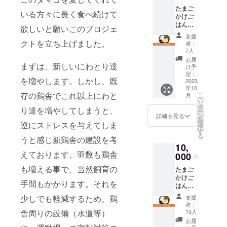
しま
たまご
す。
いる方々に長く食べ続けて
かけご
はん
欲しいと願いこのプロジェ
セット
支援
A（たま
クトを立ち上げました。
者：
ご6個、
7人
新米
お届
まずは、新しいにわとり達
1kg）
け予
既存の
定：
を増やします。しかし、既
にわと
2023
年10
り達が
存の鶏舎でこれ以上にわと
こ
月
産んで
の
リ
くれた
タ
り達を増やしてしまうと、
ー
たまご
ン
詳細を見る
を
と、昔
選
逆にストレスを与えてしま
択
ながら
す
る
の天日
うと感じ新鶏舎の建設を考
10,
干しで
えております。羽数も鶏舎
自然乾
000
円
燥させ
も増える事で、当然飼育の
たまご
た新米
かけご
（ひと
手間もかかります。それを
はん
めぼ
セット
れ）を
少しでも軽減するため、鶏
支援
B（たま
お届け
者：
ご10
しま
舎周りの設備（水道等）
15人
個、新
す。
お届
米3kg）