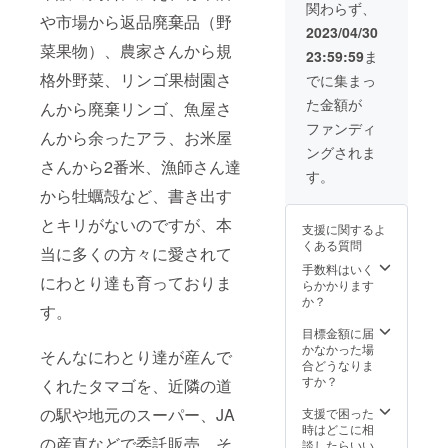
関わらず、
れ）を
や市場から返品廃棄品（野
お届け
2023/04/30
しま
菜果物）、農家さんから規
23:59:59
ま
す。
格外野菜、リンゴ果樹園さ
でに集まっ
た金額が
んから廃棄リンゴ、魚屋さ
ファンディ
んから余ったアラ、お米屋
ングされま
さんから2番米、漁師さん達
す。
から牡蠣殻など、書き出す
とキリがないのですが、本
支援に関するよ
くある質問
当に多くの方々に愛されて
手数料はいく
にわとり達も育っておりま
らかかります
か？
す。
目標金額に届
かなかった場
そんなにわとり達が産んで
合どうなりま
すか？
くれたタマゴを、近隣の道
の駅や地元のスーパー、JA
支援で困った
時はどこに相
の産直などで委託販売。そ
談したらいい