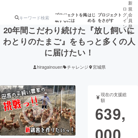
新
ロ
規
グ
会
プロジェクトを掲
はじ
プロジェクト
/
載するには
める
をさがす
イ
員
ン
登
20年間こだわり続けた『放し飼いに
録
わとりのたまご』をもっと多くの人
に届けたい！
人気のプロ
注目のリ
注目の新着プロ
募集終了が近いプ
もうすぐ公開
ジェクト
ターン
ジェクト
ロジェクト
されます
hiragainouen
チャレンジ
宮城県
アート・写真
音楽
現在の支援総
テクノロジー・ガジェット
ゲーム・サ
額
639,
映像・映画
書籍・雑誌
000
ビジネス・起業
チャレンジ