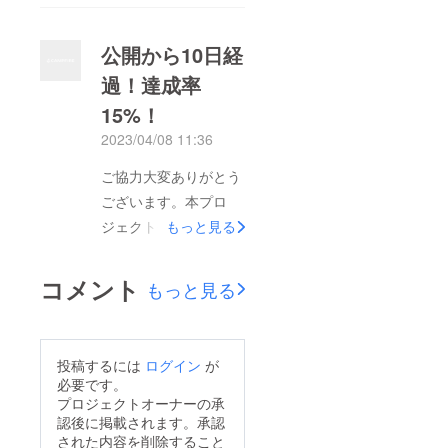
い（放し飼い）がどの
ようなものかがなんと
公開から10日経
なく見えるように作っ
過！達成率
ております。プロジェ
15%！
クトページのトップ画
像に再生マーク▶が表
2023/04/08 11:36
示されていると思いま
ご協力大変ありがとう
すので、お時間がある
ございます。本プロ
時にでも見ていただけ
ジェクト公開から10日
もっと見る
れば幸いです。音が出
が経過し、現在の達成
ますのでご注意くださ
率は15%となっており
コメント
い。引き続き宜しくお
もっと見る
ます。自身に出来る限
願いいたします。
りのプロモーション活
動を行い、共感の輪が
投稿するには
ログイン
が
広がっている事を感じ
必要です。
ます。皆様方の情報拡
プロジェクトオーナーの承
認後に掲載されます。承認
散にも大変感謝してお
された内容を削除すること