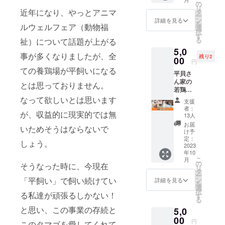
まごを
の
リ
お届け
近年になり、やっとアニマ
タ
ー
しま
ン
詳細を見る
を
ルウェルフェア（動物福
す。 1
選
択
日に採
す
る
祉）について話題が上がる
れるた
5,0
まごの
事が多くなりましたが、全
残り2
数に限
00
円
りがあ
ての養鶏場が平飼いになる
平貝さ
ります
ん家の
ので、
とは思っておりません。
若鶏た
ご支援
まご
なって欲しいとは思います
いただ
支援
（10個
いた方
者：
が、収益的に現実的では無
入）
への発
13人
2023年
送は順
お届
いためそうはならないで
にデ
番に行
け予
ビュー
いま
定：
しょう。
した若
2023
す。
年10
鶏たち
こ
月
が頑
の
そうなった時に、今現在
リ
張って
タ
ー
産んで
「平飼い」で飼い続けてい
ン
詳細を見る
を
くれた
選
択
る私達が頑張るしかない！
「最初
す
る
のたま
と思い、この事業の存続と
5,0
ご」を
お届け
00
円
このタマゴを愛してくれて