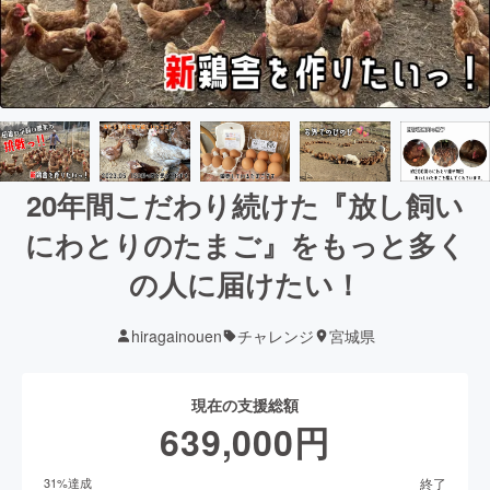
20年間こだわり続けた『放し飼い
にわとりのたまご』をもっと多く
の人に届けたい！
hiragainouen
チャレンジ
宮城県
現在の支援総額
639,000
円
終了
31
%達成