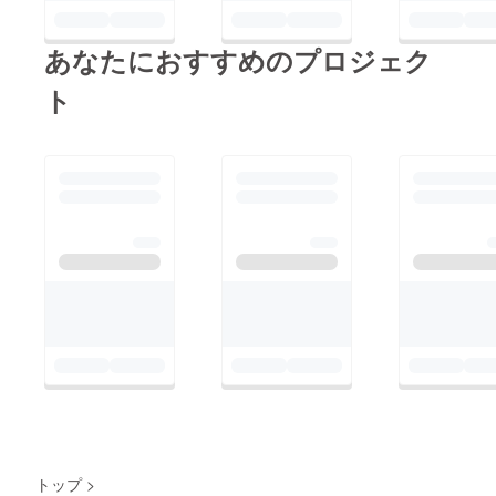
ります。1日でも早
く、害獣からニワトリ
あなたにおすすめのプロジェク
達を守れるよう工事打
ち合わせも進めており
ト
ます。また、リターン
品の確保に向け、いよ
いよ稲作が始まりま
す。今期も美味しいお
米が収穫出来るよう頑
張ります。活動報告も
またUP致します。引
き続き宜しくお願いい
たします。
トップ
>