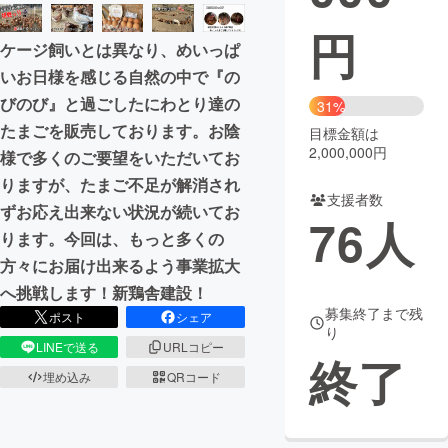
円
まちづくり・地域活性化
ケージ飼いとは異なり、めいっぱ
いお日様を感じる自然の中で『の
CAMPFIRE for Social Good
CAMPFIRE Creation
びのび』と過ごしたにわとり達の
31%
CAMPFIREふるさと納税
machi-ya
コミュニティ
たまごを販売しております。お陰
目標金額は
2,000,000円
様で多くのご要望をいただいてお
りますが、たまご不足が解消され
支援者数
ずお応え出来ない状況が続いてお
76
人
ります。今回は、もっと多くの
方々にお届け出来るよう事業拡大
へ挑戦します！新鶏舎建設！
募集終了まで残
ポスト
シェア
り
LINEで送る
URLコピー
終了
埋め込み
QRコード