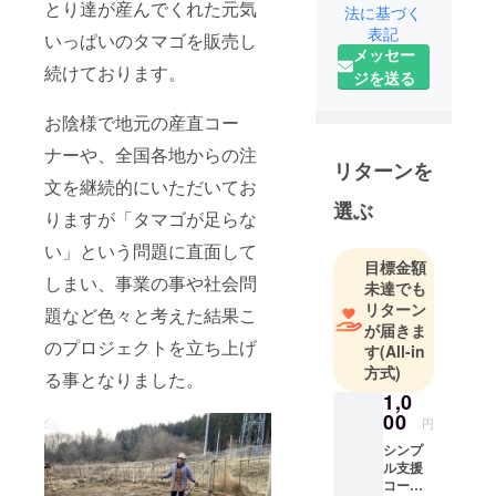
とり達が産んでくれた元気
法に基づく
表記
いっぱいのタマゴを販売し
山奥で元気
メッセー
いっぱいの
続けております。
ジを送る
にわとり達
と暮らして
お陰様で地元の産直コー
おります。
ナーや、全国各地からの注
多くの人に
リターンを
文を継続的にいただいてお
少しでも
選ぶ
知っていた
りますが「タマゴが足らな
だけたらと
い」という問題に直面して
思います。
目標金額
しまい、事業の事や社会問
宜しくお願
未達でも
リターン
いいたしま
題など色々と考えた結果こ
が届きま
す。
のプロジェクトを立ち上げ
す
(All-in
方式)
る事となりました。
1,0
00
円
シンプ
ル支援
コース