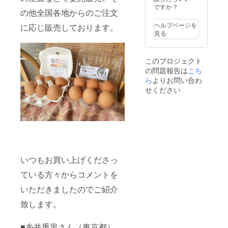
ですか？
の他全国各地からのご注文
ヘルプページを
に応じ販売しております。
見る
このプロジェクト
の問題報告は
こち
ら
よりお問い合わ
せください
いつもお買い上げくださっ
ている方々からコメントを
いただきましたのでご紹介
致します。
■糸井重里さん（東京都）