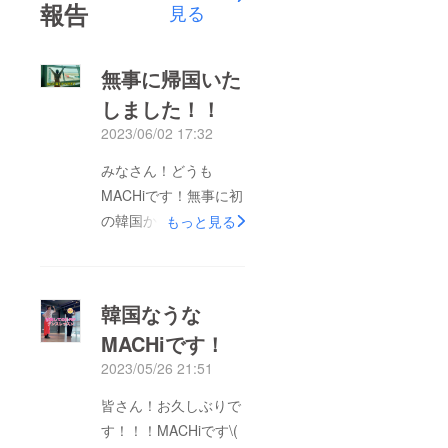
報告
見る
無事に帰国いた
しました！！
2023/06/02 17:32
みなさん！どうも
MACHiです！無事に初
の韓国から帰国いたし
もっと見る
ました～！いやぁほん
とに最高の渡韓でし
た・・・。お世話に
韓国なうな
なっている方にアテン
MACHiです！
ドしていただきつつ、
2023/05/26 21:51
観光もさせていただき
つつK-POPのダンス
皆さん！お久しぶりで
レッスンを受けてきた
す！！！MACHiです\(
のですが・・・レベル