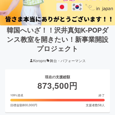
韓国へいざ！！沢井真知K-POPダ
ンス教室を開きたい！新事業開設
プロジェクト
Koropro
舞台・パフォーマンス
現在の支援総額
873,500
円
終了
109
%達成
目標金額
800,000
円
支援者数
58
人