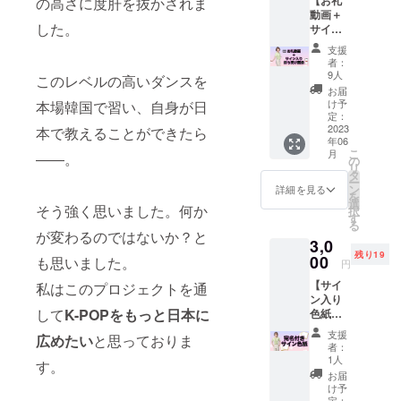
の高さに度肝を抜かされま
【動画
分程度
動画＋
内容】
のお礼
した。
サイン
収録時
動画と
入り待
間：3分
写真を
支援
ち受け
～5分
データ
者：
画像】
提供方
にて
9人
このレベルの高いダンスを
プロ
法：視
メール
お届
ジェク
聴用の
でお送
け予
本場韓国で習い、自身が日
ト終了
URLを
定：
りいた
後ダン
2023
メール
本で教えることができたら
しま
年06
サー
で送信
す。
こ
月
――。
MACHi
の
リ
よりお
タ
ー
礼動画
ン
詳細を見る
を
とサイ
選
そう強く思いました。何か
択
ン入り
す
る
待ち受
が変わるのではないか？と
3,0
け画像
残り19
をお送
00
も思いました。
円
りいた
【サイ
しま
私はこのプロジェクトを通
ン入り
す！
して
K-POPをもっと日本に
色紙】
【動画
ダン
内容】
支援
広めたい
と思っておりま
サー
収録時
者：
MACHi
間：3分
1人
す。
直筆サ
～5分
お届
イン色
提供方
け予
紙をお
法：視
定：