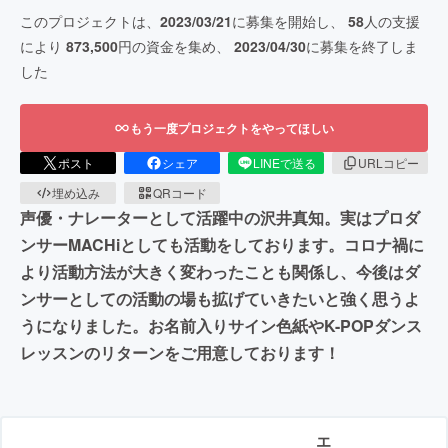
このプロジェクトは、
2023/03/21
に募集を開始し、
58
人の支援
により
873,500
円の資金を集め、
2023/04/30
に募集を終了しま
した
もう一度プロジェクトをやってほしい
ポスト
シェア
LINEで送る
URLコピー
埋め込み
QRコード
声優・ナレーターとして活躍中の沢井真知。実はプロダ
ンサーMACHiとしても活動をしております。コロナ禍に
より活動方法が大きく変わったことも関係し、今後はダ
ンサーとしての活動の場も拡げていきたいと強く思うよ
うになりました。お名前入りサイン色紙やK-POPダンス
レッスンのリターンをご用意しております！
エ