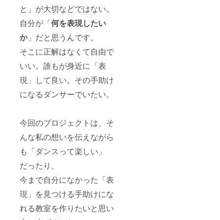
いま
と」が大切などではない。
せ。
自分が「
何を表現したい
当方の
交通費
か
」だと思うんです。
は支援
額に込
そこに正解はなくて自由で
みと
いい。誰もが身近に「表
なって
おりま
現」して良い。その手助け
す。 ※
オフラ
になるダンサーでいたい。
インと
オンラ
インが
選べま
今回のプロジェクトは、そ
す。オ
プショ
んな私の想いを伝えながら
ンにて
も「ダンスって楽しい」
お選び
くださ
だったり、
い。 ※
こちら
今まで自分になかった「表
はマン
ツーマ
現」を見つける手助けにな
ンにな
りま
れる教室を作りたいと思い
す。