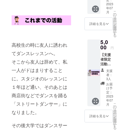
届けい
2023
聴用の
年07
たしま
URLを
こ
月
す！ 備
メール
の
リ
考欄に
で送信
タ
ー
ご希望
ン
詳細を見る
を
のお名
選
択
前をお
す
る
書きく
5,0
ださ
高校生の時に友人に誘われ
い。
00
円
てダンスレッスンへ。
【支援
者限定
そこから友人は辞めて、私
活動報
告】 プ
一人がドはまりすること
支援
ロジェ
者：
クト終
に。スタジオのレッスンに
3人
了後、
お届
１年ほど通い、そのあとは
本リ
け予
ターン
定：
商店街などでダンスを踊る
の支援
2023
年07
者様限
「ストリートダンサー」に
こ
月
定の活
の
リ
動報告
タ
なりました。
ー
をお送
ン
詳細を見る
を
りいた
選
択
しま
その後大学ではダンスサー
す
る
す。