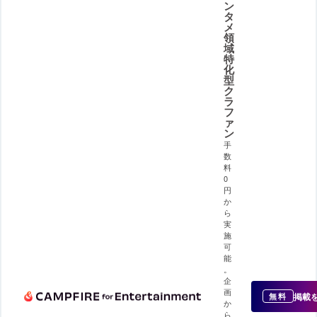
ン
タ
メ
領
域
特
化
型
ク
ラ
フ
ァ
ン
手
数
料
0
円
か
ら
実
施
可
能
。
企
画
掲載
無料
か
ら