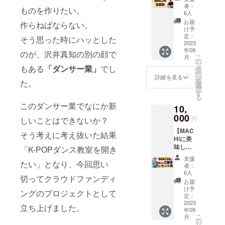
枠】 ダ
者：
ものを作りたい。
ンサー
6人
MACHi
お届
作らねばならない。
をただ
け予
ただ応
定：
そう思った時にハッとした
援した
2023
年09
いと
のが、沢井真知の別の顔で
こ
月
思って
の
リ
もある
「ダンサー業」
でし
くだ
タ
ー
さって
ン
詳細を見る
を
た。
いる方
選
択
向けの
す
る
リター
このダンサー業でなにか新
10,
ンで
す。
000
しいことはできないか？
円
MACHi
【MAC
よりお
そう考えに考え抜いた結果
Hiに美
礼動画
味しい
をお送
「K-POPダンス教室を開き
ものを
りいた
支援
たい」となり、今回思い
食べさ
しま
者：
せたい
す。
6人
切ってクラウドファンディ
枠】 ダ
【動画
お届
ンサー
内容】
け予
ングのプロジェクトとして
MACHi
3分～5
定：
をただ
2023
分程度
立ち上げました。
年09
ただ美
のお礼
こ
月
味しい
動画を
の
リ