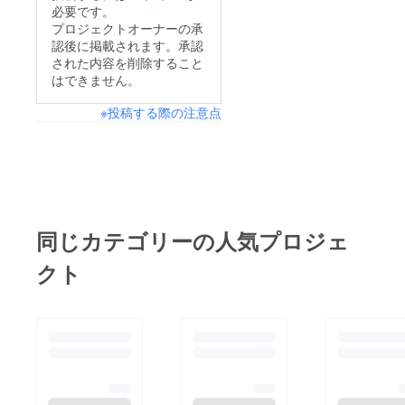
この企画が立ち上が
たのですが、レッスン
必要です。
ル。何を踊ったかは今
り、走り抜けるように
プロジェクトオーナーの承
始まってからは終始楽
後のお楽しみ、とさせ
認後に掲載されます。承認
クラファン準備し突如
しくてニヤニヤしてま
された内容を削除すること
ていただきますね
始まったクラファン。
した笑そして何より韓
はできません。
(*'ω'*)基本のキから応
あまりに急なことに、
国の先生達のパワフル
※投稿する際の注意点
用編までたくさんの学
不安だけが心を覆って
さと、面白さに圧倒さ
びが詰まったダンス
いました…少しでも楽
れながらも「なんて楽
レッスンでした！そし
しんでもらえるよう
しいんだ！！！そして
て何より嬉しかったの
に。ダンスを好きに
ダンスすごい！！」と
が、見学してくださっ
なってもらえるよう
いう気持ちでいっぱい
ていたスタッフさんた
に。この企画が誰かの
になりました…｡ﾟ(ﾟ´Д
同じカテゴリーの人気プロジェ
ちからのMACHiさん、
勇気やパワーに繋がる
｀ﾟ)ﾟ｡１つ１つ振付を
クト
めっっっっちゃ楽しそ
ように。そう思いなが
丁寧に見直しながら教
う！笑ダンスはハード
ら、リターン品を準備
えていただいたのです
で難しいですが、とっ
したり日々を過ごして
が、もちろん踊るのも
ても楽しいんです！そ
いました。途中本当に
上手いし身体の作り方
の気持ちが伝わってい
心が折れそうになりま
もすごいし、何より教
たことが、そして本当
したが、皆さまの応援
え方が上手い！！！め