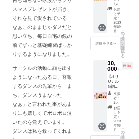
バーバ
（最終
4人
ンド・
有効期
スマスプレゼントが届き、
お届
アクリ
限2023
け予
それを見て愛されている
ルキー
年7月31
定：
ホル
2023
日） 受
なぁこのままじゃダメだと
年09
ダー）
講日程
こ
月
】 ダン
はプロ
の
思い立ち、毎日自宅の鏡の
リ
サー
ジェク
タ
ー
MACHi
ト終了
ン
詳細を見る
前でずっと基礎練習ばっか
を
のグッ
後メー
選
択
ズ3点
ルにて
す
りするようになりました。
る
セット
調整さ
30,
です。
せてい
残り8
【商品
サークルの活動に顔を出す
000
ただき
円
ジャン
ます。
ようになったある日、尊敬
【オリ
ル・
受講方
ジナル
セット
法
するダンスの先輩から「ま
台詞読
内容】
（オン
みま
・Tシャ
ライン
支援
ち、ダンスうまなった
す】 お
ツ ・ラ
の場
者：
名前入
バーバ
合）
2人
なぁ」と言われた事があま
りで沢
ンド ・
・
お届
井真知
アクリ
りにも嬉しくてボロボロ泣
使用す
け予
があな
ルキー
定：
るツー
ただけ
2023
いたのを覚えています。
ホル
ル：
年08
のため
ダー
ZOOM
こ
月
ダンスは私を救ってくれま
に台詞
（イラ
の
・
リ
を読み
スト：
タ
使用