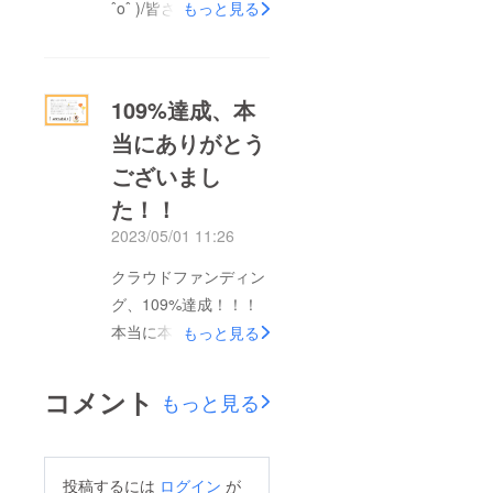
ˆoˆ )/皆さまからご支援
もっと見る
が圧倒的に高い！！！
いただきました『韓国
この一言につきまし
プロジェクト』ついに
た。韓国語がほとんど
5月25日より渡韓して
109%達成、本
分からない状態で参加
はじまりまし
したにも関わらず、温
当にありがとう
たーーーー！実は海外
かく迎えてくださった
ございまし
自体初めての私。本当
先生たち。そして何よ
にドキドキしながら出
た！！
りパワフルパワフルパ
発したのですが…韓国
2023/05/01 11:26
ワフル・・・！身体の
最高に素晴らしいとこ
つくりからして違って
クラウドファンディン
ろです！！そして観光
いたので、横で踊って
グ、109%達成！！！
もさせていただきなが
て少し恥ずかしくなり
本当に本当にありがと
もっと見る
ら…本当の目的である
ました笑（これから存
うございました！！！
K-POPのダンスレッス
分に身体作り頑張りま
3月21日より始まった
ンを受けてきました！
コメント
もっと見る
す）今回は3日間×3時
このクラファン企画。
1人でレッスンを受け
間で3曲の振付を教え
長いようで短かった期
るのも初めてだったの
てもらう、というとて
間でしたーーー。急遽
でドキドキ緊張してい
投稿するには
ログイン
が
もハードなスケジュー