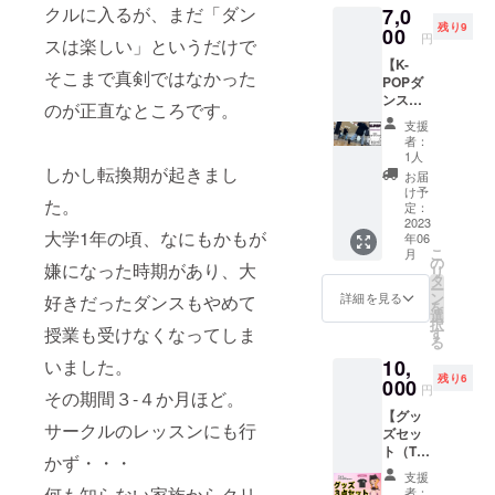
クルに入るが、まだ「ダン
7,0
【内
残り9
容】 ・
00
円
スは楽しい」というだけで
韓国で
【K-
のダン
そこまで真剣ではなかった
POPダ
スレッ
ンス
スン風
のが正直なところです。
レッス
景 ・帰
支援
ン（グ
国後の
者：
ループ
感想 な
1人
レッス
しかし転換期が起きまし
ど10分
お届
ン）】
～20分
け予
た。
本場韓
程度の
定：
国で学
2023
動画を
大学1年の頃、なにもかもが
年06
んだK-
アップ
こ
月
POPの
した
の
嫌になった時期があり、大
リ
ダンス
URLを
タ
ー
レッス
メール
ン
詳細を見る
好きだったダンスもやめて
を
ンで
にてお
選
択
す。
送りい
授業も受けなくなってしま
す
る
レッス
たしま
10,
いました。
ン：90
す。
残り6
分 有効
000
円
その期間３-４か月ほど。
期限：
【グッ
レッス
サークルのレッスンにも行
ズセッ
ンの有
ト（T
効期限
かず・・・
シャ
2023年
支援
ツ・ラ
6月30日
何も知らない家族からクリ
者：