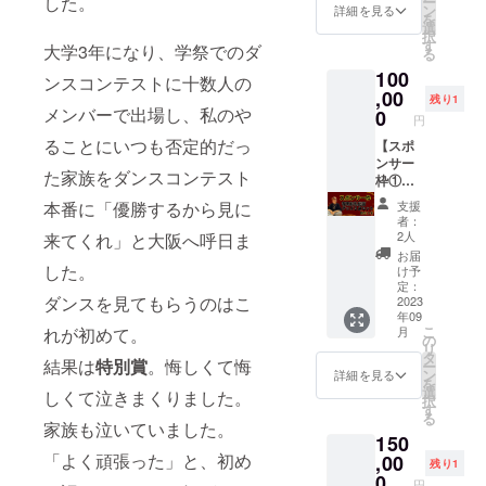
した。
ー
ます！
AVENG
ン
ツール
詳細を見る
を
収録秒
E
選
の動作
択
数：15
Chiharu
す
環境：
大学3年になり、学祭でのダ
る
秒まで
様） 各
OS
100
の台詞
1種ずつ
Window
ンスコンテストに十数人の
提供方
,00
【Tシャ
s / Mac
残り1
法：視
メンバーで出場し、私のや
ツサイ
0
/ iOS /
円
聴デー
ズ】 XL
Android
ることにいつも否定的だっ
タを
【スポ
のみ
・
メール
ンサー
【カ
受講者
た家族をダンスコンテスト
で送信
枠①】
ラー】
様はご
※備考欄
本プロ
・Tシャ
自宅、
支援
本番に「優勝するから見に
に呼ん
ジェク
ツ 白
もくは
者：
で欲し
トのス
か黒 ・
ご自身
2人
来てくれ」と大阪へ呼日ま
いお名
ポン
ラバー
でスタ
お届
前と台
サー様
バン
した。
ジオを
け予
詞をご
枠とな
ド ピ
定：
借りて
ダンスを見てもらうのはこ
記入く
りま
2023
ンク ※
ご参加
年09
ださい
す。 ・
イラス
くださ
こ
月
れが初めて。
ませ。
専用の
トなど
の
い。
リ
不適
お礼動
は現在
タ
結果は
特別賞
。悔しくて悔
ー
切とこ
画（動
監修中
ン
（オフ
詳細を見る
を
ちらで
画は
です。
選
ライン
しくて泣きまくりました。
択
判断し
メール
※Tシャ
す
の場
る
たお名
にてお
ツは白
家族も泣いていました。
合）
150
前・台
送りい
と黒ど
・
詞は、
たしま
「よく頑張った」と、初め
,00
ちらか1
実施場
残り1
修正ま
す） ・
種お選
0
所 都
円