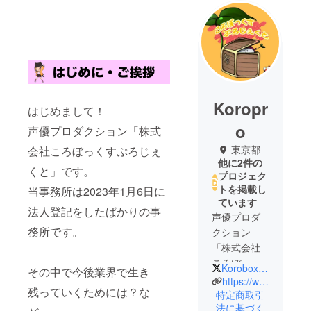
Koropr
はじめまして！
o
声優プロダクション「株式
東京都
会社ころぼっくすぷろじぇ
他に2件の
くと」です。
プロジェク
トを掲載し
当事務所は2023年1月6日に
ています
法人登記をしたばかりの事
声優プロダ
務所です。
クション
「株式会社
ころぼっく
Korobox_project
その中で今後業界で生き
すぷろじぇ
https://www.korobox-pro.com/
残っていくためには？な
くと」で
特定商取引
法に基づく
す。