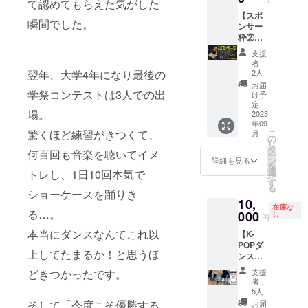
て認めてもらえた気がした
たは名
グッズ3
びくだ
内スタ
前呼び
点セッ
【スポ
さい。
ジオ
瞬間でした。
なしと
ト（T
ンサー
※実
する場
シャ
枠②】
施場所
合があ
ツ・ラ
本プロ
までの
支援
りま
バーバ
ジェク
交通費
者：
す。予
ンド・
トのス
は別途
2人
翌年、大学4年になり最後の
めご了
アクリ
ポン
ご負担
お届
承くだ
ルキー
サー様
学祭コンテストは3人での出
くださ
け予
さいま
ホル
枠とな
定：
いま
場。
せ。
ダー）
りま
2023
せ。
年09
をお届
す。 ・
こ
驚くほど練習がきつくて、
月
けいた
専用の
の
当方の
リ
しま
お礼動
タ
交通費
何百回も音楽を聴いてイメ
ー
す。 ※
画（動
ン
は支援
詳細を見る
を
備考欄
画は
選
額に込
トレし、1日10回本気で
択
にお礼
メール
す
みと
る
動画の
にてお
ショーケースを踊りき
なって
10,
際、お
送りい
おりま
在庫な
る…。
呼びす
たしま
000
し
す。 ※
円
るお名
す） ・
オフラ
本当にダンスなんてこれ以
【K-
前をご
グッズ3
インと
POPダ
記入く
点セッ
オンラ
上してたまるか！と思うほ
ンス
ださ
ト（T
インが
レッス
い。
シャ
選べま
支援
どきつかったです。
ン（マ
不適切
ツ・ラ
す。オ
者：
ンツー
とこち
バーバ
5人
プショ
マン
らで判
ンド・
そして「今度こそ優勝する
ンにて
お届