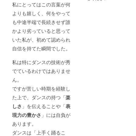
受講者
私にとってはこの言葉が何
様はご
自宅、
よりも嬉しく、何をやって
もくは
ご自身
も中途半端で長続きせず誰
でスタ
かより劣っていると思って
ジオを
借りて
いた私が、初めて認められ
ご参加
くださ
自信を持てた瞬間でした。
い。
（オフ
私は特にダンスの技術が秀
ライン
の場
でているわけではありませ
合）
・
ん。
実施場
ですが苦しい時期を経験し
所 都
内スタ
た上で、ダンスの持つ「
楽
ジオ
※実
しさ
」を伝えることや「
表
施場所
までの
現力の豊かさ
」には自負が
交通費
は別途
あります。
ご負担
ダンスは「上手く踊るこ
くださ