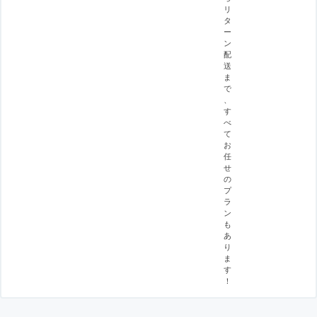
リ
タ
ー
ン
配
送
ま
で
、
す
べ
て
お
任
せ
の
プ
ラ
ン
も
あ
り
ま
す
！