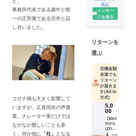
ど、
表記
オリジナル
事務所代表である森中と唯
メッセー
の作品（ド
ジを送る
一の正所属である沢井と話
ラマCDな
ど）の制作
し合いました。
などを行っ
ておりま
リターンを
す。
選ぶ
現在新事業
開設に向け
て鋭意準備
目標金額
中です！
未達でも
リターン
が届きま
す
(All-in
方式)
コロナ禍も大きく影響して
5,0
いますが、正直現在の声優
00
円
業、ナレーター業だけでは
【MAC
Hiがん
なかなか難しいことも多
ばれ！
く、何か他に
「柱」
となる
応援
支援