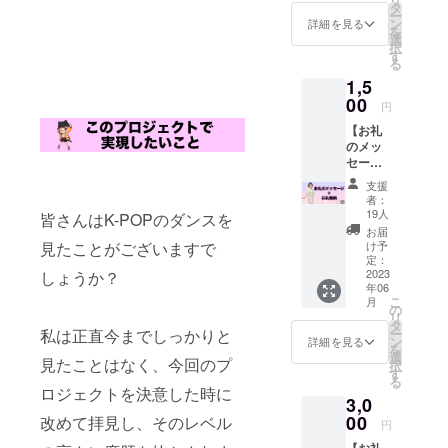
ものを
データ
タ
ー
食べさ
にて
ン
詳細を見る
を
せたい
メール
選
択
（応援
でお送
す
る
した
りいた
1,5
い）
しま
思って
00
す。
円
くだ
【お礼
さって
のメッ
いる方
セージ
向けの
＋お礼
リター
支援
動画】
ンで
者：
プロ
す。
19人
皆さんはK-POPのダンスを
ジェク
MACHi
お届
ト終了
よりお
け予
見たことがございますで
後、ダ
礼動画
定：
ンサー
2023
しょうか？
と美味
年06
MACHi
しいも
こ
月
よりお
のを食
の
リ
礼の
べた写
タ
ー
私は正直今までしっかりと
メッ
真をお
ン
詳細を見る
を
セージ
送りい
選
見たことはなく、今回のプ
択
とお礼
たしま
す
る
動画を
す。
ロジェクトを決意した時に
3,0
お送り
【動画
いたし
00
内容】
改めて拝見し、そのレベル
円
ます！
3分～5
【お礼