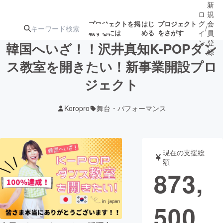
新
ロ
規
グ
会
プロジェクトを掲
はじ
プロジェクト
/
載するには
める
をさがす
イ
員
ン
登
韓国へいざ！！沢井真知K-POPダン
録
ス教室を開きたい！新事業開設プロ
ジェクト
人気のプロ
注目のリ
注目の新着プロ
募集終了が近いプ
もうすぐ公開
ジェクト
ターン
ジェクト
ロジェクト
されます
Koropro
舞台・パフォーマンス
アート・写真
音楽
現在の支援総
テクノロジー・ガジェット
ゲーム・サ
額
873,
映像・映画
書籍・雑誌
500
ビジネス・起業
チャレンジ