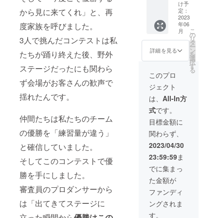
レッス
断した
アクリ
け予
ご選択
ン）】
お名前
ルキー
定：
から見に来てくれ」と、再
くださ
本場韓
2023
は、修
ホル
い。 ※
年06
度家族を呼びました。
国で学
正また
ダー）
こちら
こ
月
んだK-
はお名
・韓国
の
はグ
リ
3人で挑んだコンテストは私
POPの
前呼び
で撮影
タ
ループ
ー
ダンス
なしと
した
ン
詳細を見る
レッス
たちが踊り終えた後、野外
を
レッス
する場
MACHi
選
ンにな
択
ンで
合があ
のサイ
す
りま
ステージだったにも関わら
る
す。
りま
ン入り
このプロ
す。
レッス
す。予
写真3枚
ず会場がお客さんの歓声で
ジェクト
ン：90
めご了
セット
分 有効
揺れたんです。
承くだ
をお届
は、
All-In方
期限：
さいま
けいた
式
です。
レッス
せ。
しま
仲間たちは私たちのチーム
ンの有
す。 ※
目標金額に
効期限
備考欄
の優勝を「練習量が違う」
関わらず、
2023年
にお礼
6月30日
動画の
2023/04/30
と確信していました。
（最終
際、お
23:59:59
ま
有効期
呼びす
そしてこのコンテストで優
限2023
るお名
でに集まっ
年7月31
勝を手にしました。
前をご
た金額が
日） 受
記入く
審査員のプロダンサーから
講日程
ださ
ファンディ
はプロ
い。
は「出てきてステージに
ングされま
ジェク
不適切
ト終了
とこち
す。
立った瞬間から
優勝はこの