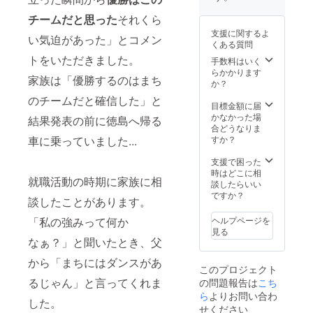
後メー
らで判
ルにて
断した
チームだと思った
それくら
調整さ
お名前
支援に関するよ
せてい
は、修
い気迫があった」とコメン
くある質問
ただき
正また
トをいただきました。
ます 受
はお名
手数料はいく
講方法
前呼び
らかかります
家族は「優勝するのはまち
なしと
か？
（オン
する場
のチームだと確信した」と
ライン
合があ
目標金額に届
の場
りま
かなかった場
結果発表の前に徳島へ帰る
合）
す。予
合どうなりま
・
めご了
すか？
車に乗っていました...
使用す
承くだ
るツー
さいま
支援で困った
ル：
せ。
時はどこに相
就職活動の時期に家族に相
ZOOM
談したらいい
・
ですか？
談したことがあります。
使用
ツール
ヘルプページを
「私の強みって何か
の動作
見る
環境：
なぁ？」と聞いたとき、父
OS
Window
から「まちにはダンスがあ
このプロジェクト
s / Mac
るじゃん」と言ってくれま
の問題報告は
こち
/ iOS /
Android
ら
よりお問い合わ
した。
・
せください