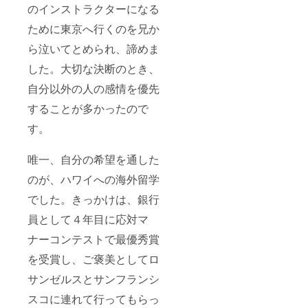
とにし
のインストラクターになる
た、遺
影撮影
ために東京へ行くのを兄か
のため
ら泣いてとめられ、諦めま
のコン
サル
した。大切な決断のとき、
ティン
グ（30
自分以外の人の感情を優先
分）
（デジ
することが多かったので
タルカ
ラー診
す。
断同日
にZoom
唯一、自分の希望を通した
にて実
施） ●
のが、ハワイへの海外留学
デジタ
ルカ
でした。きっかけは、銀行
ラー診
断の結
員として４年目に応対マ
果をも
とに、
ナーコンテストで最優秀賞
撮影し
を受賞し、ご褒美としてロ
たお写
真がよ
サンゼルスとサンフランシ
り綺麗
に映え
スコに連れて行ってもらっ
る背景