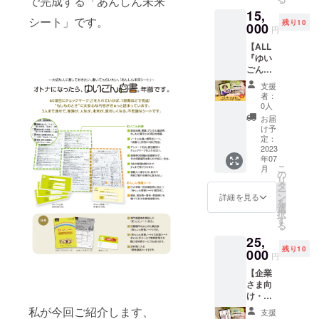
で完成する「あんしん未来
行いま
ラウド
回目＞
15,
す！ 2
ファン
●ALL『
シート」です。
残り10
名様1グ
000
ディン
ゆいご
円
ループ
グ限
ん白書
【ALL
で実施
定！ オ
🄬』に
『ゆい
しま
リジナ
掲載さ
ごん白
す。お
ルの
れてい
書🄬』
友だち
フォ
る約60
支援
プライ
同士
ロー
項目に
者：
ベート
や、
アップ
0人
ついて1
グルー
パート
講座
項目ず
お届
プ3名
ナーの
（約60
け予
つ、最
分】
方とご
定：
分）を
新事情
ALL『
2023
参加で
プラス
や終活
年07
ゆいご
きま
しま
に役立
こ
月
ん白書
す！ 通
の
す。 合
つ情報
リ
🄬』の
常講座
タ
計180
等を交
ー
作成講
の開催
ン
分、
詳細を見る
えなが
を
座を
時間は
選
しっか
ら、そ
択
Zoomで
約120分
す
りと
の場で
る
行いま
です
ALL『
一緒に
25,
す！ 3
が、ク
ゆいご
完成間
残り10
名様1グ
000
ラウド
ん白書
近まで
円
ループ
ファン
🄬』を
仕上げ
【企業
で実施
ディン
作成で
ていき
さま向
しま
グ限
きま
ます。
け・
す。 通
定！ オ
す！ ■
●延命措
ALL『
常講座
リジナ
私が今回ご紹介します、
実施概
置や認
支援
ゆいご