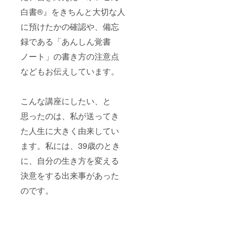
シェア
2023年
「意
とこ
アプラ
けたか
しま
7月から
白書®』をきちんと大切な人
思」を
ろ、ク
チナピ
の確認
す。 ※
1年間で
書き残
ラウド
アノ協
をいた
に預けたかの確認や、備忘
日程は
す。
すこと
ファン
会代表
しま
別途調
※『ゆい
ができ
ディン
理事
録である「あんしん覚書
す。 ●
整させ
ごん白
ます。
グ特別
で、梶
大切な
ていた
書🄬』
価格で
原ピア
ノート」の書き方の注意点
人への
だきま
は、遺
ご用意
ノ教室
ラブレ
す。 ※
言書の
しまし
などもお伝えしています。
代表取
ター
有効期
ような
た。 ①
締役の
や、自
限は
法的拘
デジタ
梶原香
分の今
2023年
束力は
ルカ
織が丁
後生き
7月から
こんな講座にしたい、と
ありま
ラー診
寧にお
ていく
1年間で
せん
断、コ
教えい
思ったのは、私が送ってき
目標な
す。
が、遺
ンサル
たしま
どを
※『ゆい
言書に
ティン
す！ ※
た人生に大きく由来してい
しっか
ごん白
は書き
グを実
日程は
り考え
書🄬』
残すこ
施 ②コ
ます。私には、39歳のとき
別途調
てきて
は、遺
とが難
ンサル
整させ
もら
言書の
しい
に、自分の生き方を変える
ティン
ていた
い、
ような
「希
グ結果
だきま
シェア
法的拘
決意をする出来事があった
望」や
に基づ
す。 ※
しま
束力は
「意
き、顔
レッス
す。 ※
のです。
ありま
思」を
色が綺
ンはマ
日程は
せん
書き残
麗に映
ンツー
別途調
が、遺
すこと
える背
マンで
整させ
言書に
ができ
景色の
行いま
ていた
は書き
ます。
選定 ③
す。 ※
だきま