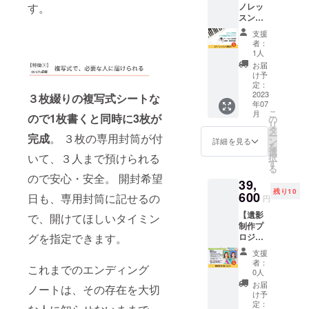
近まで
情、デ
チャー
大切な
す。
ノレッ
想いが
伝えし
ゆいご
仕上げ
ジタル
をいた
方に預
スン（3
あ
ます。
ん白書
ていき
遺品、
しま
けたか
回
る・・
60分間
🄬』に
ます。
支援
散骨、
す。 安
の確認
分）】
・とい
のセミ
掲載さ
者：
●延命措
宇宙葬
否確認
をいた
年々脳
う方
ナー
1人
れてい
置や認
のこと
に役立
しま
や指先
に。
後、個
る約60
お届
知症の
など
つ「あ
す。 ●
の衰え
「あの
別相談
け予
項目に
際の対
も、わ
んしん
大切な
が気に
時言っ
定：
付きで
ついて1
応、最
かりや
情報
人への
な
2023
ておけ
３枚綴りの複写式シートな
す！ 昭
項目ず
新の葬
すく説
シー
ラブレ
年07
る・・
ば良
和・平
つ、最
儀事
明しま
こ
ト」 財
月
ター
・とい
ので1枚書くと同時に3枚が
かっ
の
成の常
新事情
情、デ
す。 ＜
リ
布など
や、自
う方
た」と
タ
識は通
や終活
ジタル
2回目＞
ー
に入る
完成
。 ３枚の専用封筒が付
分の今
に。 楽
ならな
ン
用しな
詳細を見る
に役立
遺品、
※2週間
を
「緊急
後生き
しく学
いよう
選
くなっ
つ情報
散骨、
後の開
いて、３人まで預けられる
択
連絡
ていく
びなが
に備え
す
てきて
等を交
宇宙葬
催で
る
カー
目標な
らト
ましょ
いま
えなが
ので安心・安全。 開封希望
のこと
す。 ●
ド」 備
どを
39,
レーニ
う。
す。 不
ら、そ
など
以下の
忘録が1
しっか
残り10
ングし
600
Zoomを
安のな
日も、専用封筒に記せるの
の場で
円
も、わ
付属品3
冊に
り考え
てみま
通じて
い生活
一緒に
かりや
点への
なった
てきて
【遺影
せん
で、開けてほしいタイミン
録音し
を送る
完成間
すく説
書き方
「あん
もら
制作プ
か？ ピ
その後
ために
近まで
明しま
レク
しん覚
い、
ロジェ
グを指定できます。
アノを
デジタ
お金の
仕上げ
す。 ＜
チャー
書ノー
シェア
クト】
弾くと
ル媒体
新常識
ていき
支援
2回目＞
をいた
ト」 ●
しま
★デジ
きに
に編集
を付け
者：
ます。
※2週間
しま
これまでのエンディング
書いた
す。 ※
タルカ
は・・
いたし
0人
ること
●延命措
後の開
す。 安
ALL『
開催は
ラー診
・ ・右
ます。
が必要
お届
置や認
催で
ノートは、その存在を大切
否確認
ゆいご
2023年
断＋永
手と左
取材時
け予
となっ
知症の
す。 ●
に役立
ん白書
7月ごろ
遠（と
手で
定：
間は約
てきて
際の対