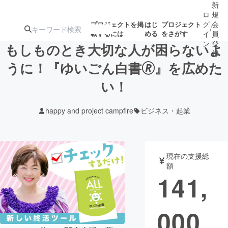
新
ロ
規
グ
会
プロジェクトを掲
はじ
プロジェクト
/
載するには
める
をさがす
イ
員
ン
登
もしものとき大切な人が困らないよ
録
うに！『ゆいごん白書🄬』を広めた
い！
人気のプロ
注目のリ
注目の新着プロ
募集終了が近いプ
もうすぐ公開
ジェクト
ターン
ジェクト
ロジェクト
されます
happy and project campfire
ビジネス・起業
アート・写真
音楽
現在の支援総
テクノロジー・ガジェット
ゲーム・サ
額
141,
映像・映画
書籍・雑誌
000
ビジネス・起業
チャレンジ