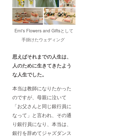
素敵な
私を遺
そ
う！」
をコン
セプト
Emi's Flowers and Giftsとして
に、デ
ジタル
手掛けたウェディング
カラー
診断で
導き出
思えばそれまでの人生は、
したご
自身の
人のために生きてきたよう
ベスト
カラー
な人生でした。
をもと
に、遺
影を作
本当は教師になりたかった
成いた
しま
のですが、母親に泣いて
す。 含
「お父さんと同じ銀行員に
まれる
もの ●
なって」と言われ、その通
デジタ
ルカ
り銀行員になり、本当は、
ラー診
断の結
銀行を辞めてジャズダンス
果をも