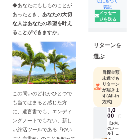
2019年 2月
法に基づく
◆あなたにもしものことが
表記
「株式会社
メッセー
あったとき、
あなたの大切
はっぴぃand
ジを送る
プロジェク
な人はあなたの希望を叶え
ト」設立。
ることができますか
。
2020年 10
月、6種類の
リターンを
年代別『ゆ
いごん白書
選ぶ
®』に続き、
経営「健康
目標金額
診断」100
未達でも
社長版『ゆ
リターン
いごん白書
が届きま
この問いのどれかひとつで
す
(All-in
®』を企画・
方式)
も当てはまると感じた方
制作・販
1,0
売。
に、遺言書でも、エンディ
00
2022年6月、
円
ングノートでもない、新し
大阪信用金
【お礼
のメー
い終活ツールである『ゆい
庫主催だい
ル】 こ
しん創業ビ
ごん白書®』のことを知って
のプロ