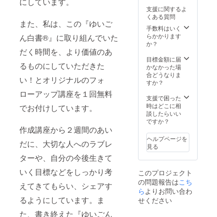
にしています。
ト」 ●
しま
整させ
思」を
るのは
フォン
たしま
す。 安
書いた
支援に関するよ
す。 ●
ていた
書き残
「遺
などの
す。 ※
否確認
ALL『
くある質問
大切な
だきま
すこと
影」の
ビデオ
オンラ
また、私は、この『ゆいご
に役立
ゆいご
人への
す。 ※
ができ
あなた
通話機
手数料はいく
インで
つ「あ
ん白書
ラブレ
有効期
ます。
です。
能を
らかかります
ん白書®』に取り組んでいた
の開催
んしん
🄬』を
ター
限は
終活の
使った
か？
です。
情報
大切な
や、自
2023年
総仕上
だく時間を、より価値のあ
レッス
※マン
シー
方に預
分の今
7月から
げとし
ン3回分
目標金額に届
ツーマ
ト」 財
けたか
後生き
るものにしていただきた
1年間で
て、悔
です。
かなかった場
ンで実
布など
の確認
ていく
す。
いのな
キー
合どうなりま
施いた
に入る
をいた
い！とオリジナルのフォ
目標な
※『ゆい
い遺影
ボード
すか？
しま
「緊急
しま
どを
ごん白
作りを
など、
す。 ※
ローアップ講座を１回無料
連絡
す。 ●
しっか
書🄬』
お手伝
簡単な
支援で困った
日時は
カー
大切な
り考え
は、遺
いいた
鍵盤楽
時はどこに相
でお付けしています。
別途調
ド」 備
人への
てきて
言書の
しま
器をご
談したらいい
整させ
忘録が1
ラブレ
もら
ような
す。 通
用意し
ですか？
ていた
冊に
ター
い、
法的拘
常価格
作成講座から２週間のあい
てお気
だきま
なった
や、自
シェア
束力は
59,400
軽にお
す。 ※
ヘルプページを
「あん
分の今
しま
ありま
だに、大切な人へのラブレ
円（デ
受けく
有効期
見る
しん覚
後生き
す。 ※
せん
ジタル
ださ
限は
書ノー
ていく
ターや、自分の今後生きて
日程は
が、遺
カラー
い！ 3
2023年
ト」 ●
目標な
別途調
言書に
診断
回の
7月から
書いた
いく目標などをしっかり考
どを
このプロジェクト
整させ
は書き
39,600
レッス
1年間で
ALL『
しっか
ていた
残すこ
の問題報告は
こち
円＋永
ンで1曲
えてきてもらい、シェアす
す。
ゆいご
り考え
だきま
とが難
遠フォ
ら
よりお問い合わ
弾ける
ん白書
てきて
す。 ※
しい
ト作成
よう
るようにしています。ま
せください
🄬』を
もら
有効期
「希
19,800
に、日
大切な
い、
限は
望」や
た、書き終えた『ゆいごん
円）の
本シニ
方に預