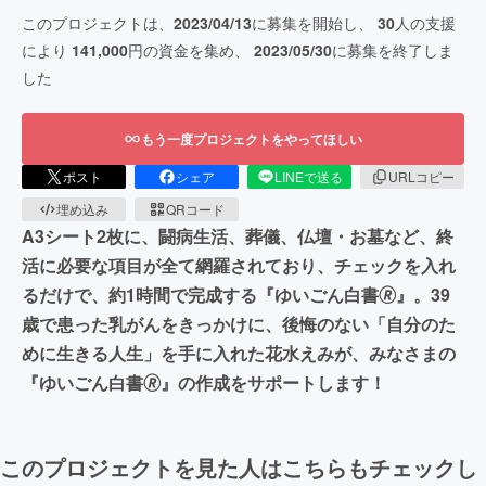
このプロジェクトは、
2023/04/13
に募集を開始し、
30
人の支援
により
141,000
円の資金を集め、
2023/05/30
に募集を終了しま
した
もう一度プロジェクトをやってほしい
ポスト
シェア
LINEで送る
URLコピー
埋め込み
QRコード
A3シート2枚に、闘病生活、葬儀、仏壇・お墓など、終
活に必要な項目が全て網羅されており、チェックを入れ
るだけで、約1時間で完成する『ゆいごん白書🄬』。39
歳で患った乳がんをきっかけに、後悔のない「自分のた
めに生きる人生」を手に入れた花水えみが、みなさまの
『ゆいごん白書🄬』の作成をサポートします！
このプロジェクトを見た人はこちらもチェックし