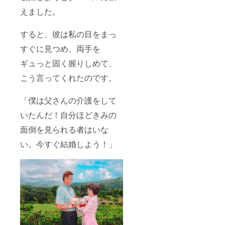
なく、
すこと
えました。
実人生
ができ
にもと
ます。
ても役
すると、彼は私の目をまっ
立つも
ので
すぐに見つめ、両手を
す。 ご
自身を
ギュっと固く握りしめて、
魅力的
に見せ
こう言ってくれたのです。
るだけ
でな
「僕は父さんの介護をして
く、断
捨離に
いたんだ！自分ほどきみの
も役立
ちま
面倒を見られる者はいな
す。 含
まれる
い。今すぐ結婚しよう！」
もの ●
動画教
材ご視
聴（30
分）
●Zoom
での診
断、コ
ンサル
ティン