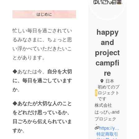
happy
忙しい毎日を過ごされてい
るみなさまに、ちょっと思
and
い浮かべていただきたいこ
project
とがあります。
campfi
re
◆あなたは今、
自分を大切
に、毎日を過ごしています
日本
初めてのプ
か
。
ロジェクト
です
◆
あなたが大切な人のこと
株式会社
をどれだけ思っているか、
はっぴぃand
プロジェク
日ごろから伝えられていま
ト
https://yuigonhakusho.com
すか
。
特定商取引