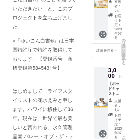
支援
ジェク
ジコン リ・
者：
いただきたい！と、このプ
トをた
5人
チャレンジ
だただ
お届
ロジェクトを立ち上げまし
選考会で最
応援し
け予
たい人
定：
優秀賞の
た。
向けの
2023
「理事長
年07
リター
こ
月
賞」受賞。
ンで
※『ゆいごん白書®』は日本
の
リ
す。 ゆ
タ
6種類の年代
ー
国特許庁で特許を取得して
いごん
ン
詳細を見る
別『ゆいご
を
白書®️の
選
択
おります。【登録番号：商
公認講
ん白書®』、
す
る
師の花
経営「健康
標登録第5845431号】
3,0
水えみ
診断」100～
より熱
00
円
いお礼
社長版『ゆ
【ポッ
のメー
いごん白書
ドキャ
ルをお
はじめまして！ライフスタ
ストス
®』、お寺版
送りし
ポン
ます。
イリストの花水えみと申し
『ゆいごん
支援
サー】
なお、
者：
白書®』、終
ます。ハワイに移住して36
花水え
支援時
1人
みがハ
に上乗
活度チェッ
お届
年。現在は、世界で最も美
ワイ・
せ支援
け予
ク60～デジ
カイル
が可能
定：
しいと言われる、永久管理
タル版『ゆ
アから
2023
です。
年07
お届け
応援の
いごん白書
霊園 バレー・オブ・ザ・テ
こ
月
してい
気持ち
の