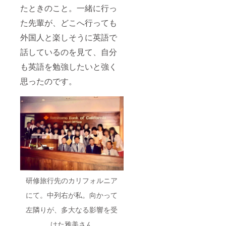
色のサ
たときのこと。一緒に行っ
ンプル
を、4パ
た先輩が、どこへ行っても
ターン
（8枚）
外国人と楽しそうに英語で
作成
話しているのを見て、自分
●Zoom
コンサ
も英語を勉強したいと強く
ルティ
ング
思ったのです。
（30
分）に
より、
お気に
入りの
お写真
を4枚お
選びい
ただき
納品 ※
有効期
限は
研修旅行先のカリフォルニア
2023年
7月から
にて。中列右が私。向かって
6か月間
です。
左隣りが、多大なる影響を受
※診断は
マン
けた雅美さん