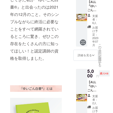
【ALL
に支援
https://
となる認定
『ゆい
者とし
書®』と出会ったのは2021
podcas
ごん白
てあな
講師がハワ
ts.apple
年の12月のこと。そのシン
書🄬』
たのお
.com/us
支援
イにも誕
グルー
名前を
/podcas
者：
プルながらに終活に必要な
生。
プ】
掲載い
t/id1565
6人
ALL『
たしま
261783
お届
ことをすべて網羅されてい
ゆいご
す！ 動
お名前
け予
ん白書
画視聴
定：
を呼ぶ
るところに驚き、ぜひこの
🄬』の
2023
者さま
回は事
年07
作成講
にPRで
存在をたくさんの方に知っ
前にお
こ
月
座を
きま
の
知らせ
リ
Zoomで
てほしい！と認定講師の資
す。
タ
いたし
ー
行いま
https://
ン
ます。
詳細を見る
を
格を取得しました。
す。 5
www.yo
選
ご家
択
名程度
utube.c
す
族、お
る
のグ
om/cha
友だち
5,0
ループ
nnel/UC
と聴い
残り48
開催と
00
oAX76o
てくだ
円
なりま
9wDNN
さい
【ALL
す。 通
v0wP_
ね。 ※
『ゆい
常講座
DEJHf
呼んで
ごん白
の開催
A ※掲載
ほしい
書🄬』
時間は
するお
お名前
支援
個人】
約120分
名前を
を備考
者：
ALL『
です
備考欄
2人
欄にご
ゆいご
が、ク
にご記
記入く
お届
ん白書
ラウド
入くだ
け予
ださ