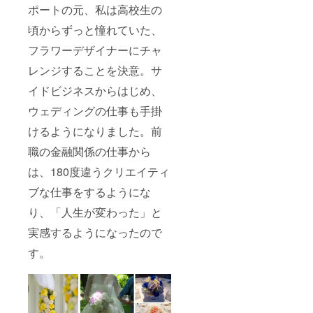
わ）
ポートの元、私は高校生の
フォト
＞ 写真
頃からずっと憧れていた、
撮影に
フラワーデザイナーにチャ
関する
アドバ
レンジすることを決意。サ
イスの
もと、
イドビジネスからはじめ、
ご自身
で撮影
ウェディングの仕事も手掛
いただ
くか、
けるようになりました。前
お気に
職の金融関係の仕事から
入りの
お写真
は、180度違うクリエイティ
をご用
意くだ
ブな仕事をするようにな
さい。
それら
り、「人生が変わった」と
のお写
真をも
実感するようになったので
とに、
永遠
す。
フォト
を作成
いたし
ます。
「一番