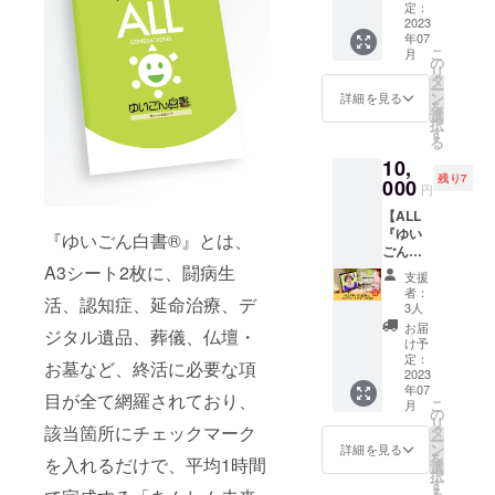
🄬』の
ファン
定：
さい。
い。 ※
作成講
2023
ディン
※ニック
ニック
年07
座を
グ限
ネーム
ネーム
こ
月
Zoomで
定！ オ
の
での掲
でもご
リ
行いま
リジナ
タ
載も可
参加い
ー
す！ マ
ルの
ン
能で
詳細を見る
ただけ
を
ンツー
フォ
選
す。
ます。
択
マンで
ロー
す
※2023
※2023
る
開催し
アップ
年7月か
年7月か
10,
ますの
講座
ら1年以
ら1年以
残り7
で、他
000
（約60
内に作
内に実
円
の方に
分）を
成する
施いた
【ALL
気兼ね
プラス
動画に
しま
『ゆい
なくい
しま
『ゆいごん白書®』とは、
掲載い
す。
ごん白
ろいろ
す。 合
たしま
書🄬』
A3シート2枚に、闘病生
お話し
計180
す。
支援
プライ
しなが
分、
者：
活、認知症、延命治療、デ
ベート
らすす
しっか
3人
グルー
めるこ
りと
お届
ジタル遺品、葬儀、仏壇・
プ2名
とがで
ALL『
け予
分】
きま
定：
ゆいご
お墓など、終活に必要な項
ALL『
2023
す。 通
ん白書
年07
ゆいご
常講座
🄬』を
目が全て網羅されており、
こ
月
ん白書
の開催
の
作成で
リ
🄬』の
時間は
該当箇所にチェックマーク
タ
きま
ー
作成講
約120分
ン
す！ ■
詳細を見る
を
を入れるだけで、平均1時間
座を
です
選
実施概
択
Zoomで
が、ク
す
要■ ＜1
る