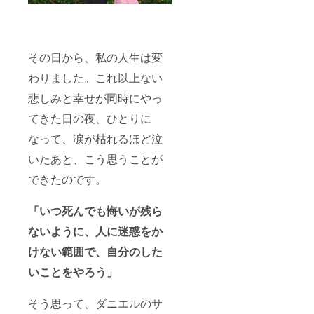
グ（90
分）
●40色の
デジタ
ルス
その日から、私の人生は変
ウォッ
チ（色
わりました。これ以上ない
見
本）
悲しみと幸せが同時にやっ
●50枚以
てきた日の夜、ひとりに
上の完
全オー
なって、涙が枯れるほど泣
ダーメ
イドの
いたあと、こう思うことが
コンサ
ルティ
できたのです。
ング
シート
●アフ
「いつ死んでも悔いが残ら
ター
フォ
ないように、人に迷惑をか
ローコ
けない範囲で、自分のした
ンサル
ティン
いことをやろう」
グ（30
分） ＜
永遠
そう思って、ダニエルのサ
（と