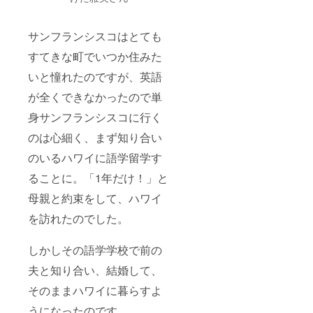
ツーマ
ンで行
いま
サンフランシスコはとても
す。 ※
日程は
すてきな町でいつか住みた
別途調
整させ
いと憧れたのですが、英語
ていた
だきま
が全くできなかったので単
す。 ※
身サンフランシスコに行く
診断に
は、
のは心細く、まず知り合い
iPadと
PC、ま
のいるハワイに語学留学す
たは
iPadと
ることに。「1年だけ！」と
スマホ
が必要
母親と約束をして、ハワイ
です。
を訪れたのでした。
iPadの
レンタ
ル業者
しかしその語学学校で前の
さんの
ご紹介
夫と知り合い、結婚して、
も可能
です。
そのままハワイに暮らすよ
（別途
料金）
うになったのです。