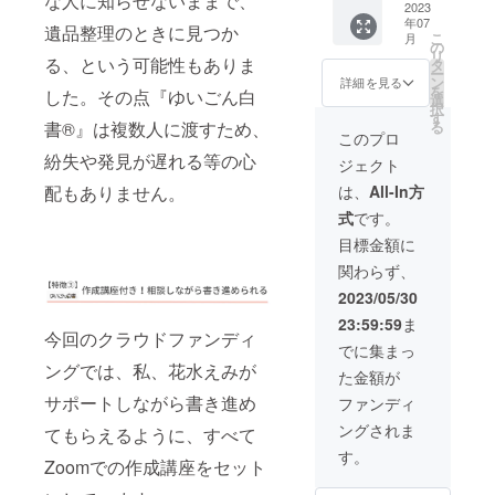
な人に知らせないままで、
以下の
つ「あ
🄬』を
を予定
わ）
2023
別々の
90分、
いま
応、最
付属品3
んしん
大切な
年07
してお
フォト
動きを
残す
遺品整理のときに見つか
す。 お
新の葬
点への
こ
情報
月
方に預
り、支
作成★
同時に
の
メッ
金の新
儀事
書き方
リ
シー
けたか
援者さ
一番素
る、という可能性もありま
行う ・
タ
セージ
常識を
情、デ
レク
ー
ト」 財
の確認
まに直
敵な遺
楽譜を
ン
は15～
詳細を見る
知るこ
ジタル
チャー
を
布など
をいた
した。その点『ゆいごん白
接ご連
影を撮
読んで
選
30分で
とで世
遺品、
をいた
択
に入る
しま
絡いた
るため
曲の流
す
す。 ※
の中に
散骨、
しま
る
書®』は複数人に渡すため、
「緊急
す。 ●
しま
に！ 一
れを把
録音の
このプロ
あふれ
宇宙葬
す。 安
連絡
大切な
す。
般社団
握する
日程は
ている
のこと
紛失や発見が遅れる等の心
否確認
カー
ジェクト
人への
※『ゆい
法人国
・自分
別途調
情報の
など
に役立
ド」 備
ラブレ
ごん白
際エン
の弾い
整させ
は、
All-In方
配もありません。
中から
も、わ
つ「あ
忘録が1
ター
書🄬』
パワー
た音を
ていた
あなた
かりや
んしん
冊に
式
です。
や、自
は、遺
カラー
聴く と
だきま
にとっ
すく説
情報
なった
分の今
言書の
協会代
いう、
す。 ※
目標金額に
て正し
明しま
シー
「あん
後生き
ような
表理
いろん
有効期
いと思
す。 ＜
ト」 財
しん覚
関わらず、
ていく
法的拘
事・内
な感覚
限は
うもの
2回目＞
布など
書ノー
目標な
束力は
藤弘子
を刺激
2023年
2023/05/30
を判断
※2週間
に入る
ト」 ●
どを
ありま
さんに
するこ
7月から
できる
後の開
「緊急
書いた
23:59:59
ま
しっか
せん
よる遺
とで脳
1年間で
ように
催で
今回のクラウドファンディ
連絡
ALL『
り考え
が、遺
影制作
の活性
す。 ※
でに集まっ
なりま
す。 ●
カー
ゆいご
てきて
言書に
プロ
化につ
データ
ングでは、私、花水えみが
す。 私
以下の
ド」 備
ん白書
た金額が
もら
は書き
ジェク
ながり
はメー
自身が
付属品3
忘録が1
🄬』を
い、
残すこ
トで
ます。
サポートしながら書き進め
ルにて
ファンディ
失敗し
点への
冊に
大切な
シェア
とが難
す。 遺
Zoomま
お送り
た経験
書き方
なった
方に預
ングされま
しま
てもらえるように、すべて
しい
された
たは携
いたし
から学
レク
「あん
けたか
す。 ※
「希
方の心
帯電
ます。
す。
んだこ
チャー
しん覚
の確認
Zoomでの作成講座をセット
日程は
望」や
に最後
話、ス
とをお
をいた
書ノー
をいた
別途調
「意
まで残
マート
伝えい
しま