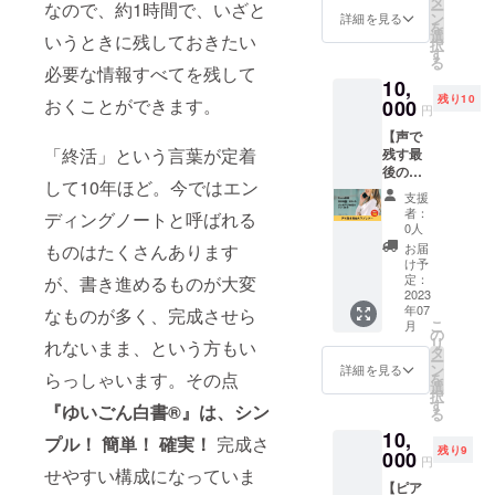
タ
🄬』を
掲載さ
置や認
なので、約1時間で、いざと
をいた
ー
お金の
グ限
ン
作成で
詳細を見る
れてい
知症の
しま
を
不安は
定！ オ
選
きま
いうときに残しておきたい
る約60
際の対
す。 安
択
付きま
リジナ
す
す！ ■
項目に
応、最
否確認
る
といま
ルの
必要な情報すべてを残して
実施概
ついて1
新の葬
に役立
10,
す。 ぜ
フォ
要■ ＜1
項目ず
儀事
つ「あ
残り10
おくことができます。
ひあな
000
ロー
回目＞
つ、最
円
情、デ
んしん
たに
アップ
●ALL『
新事情
ジタル
情報
【声で
とって
講座
ゆいご
や終活
遺品、
シー
「終活」という言葉が定着
残す最
間違わ
（約60
ん白書
に役立
散骨、
ト」 財
後のラ
ない選
分）を
🄬』に
つ情報
宇宙葬
して10年ほど。今ではエン
布など
ブレ
択方法
プラス
掲載さ
等を交
支援
のこと
に入る
ター】
を学ん
しま
れてい
者：
えなが
ディングノートと呼ばれる
など
「緊急
大切な
でみま
す。 合
0人
る約60
ら、そ
も、わ
連絡
人に、
せんか?
計180
ものはたくさんあります
項目に
お届
の場で
かりや
カー
あなた
公的機
分、
け予
ついて1
一緒に
すく説
ド」 備
の声で
関での
定：
が、書き進めるものが大変
しっか
項目ず
完成間
明しま
忘録が1
ラブレ
2023
セミ
りと
つ、最
近まで
す。 ＜
冊に
年07
なものが多く、完成させら
ターを
ナー開
ALL『
新事情
仕上げ
2回目＞
こ
なった
月
残しま
催100回
の
ゆいご
や終活
ていき
※2週間
リ
「あん
れないまま、という方もい
せん
以上の
タ
ん白書
に役立
ます。
後の開
ー
しん覚
か？ 面
相談専
ン
🄬』を
詳細を見る
つ情報
●延命措
らっしゃいます。その点
催で
を
書ノー
と向
門ファ
選
作成で
等を交
置や認
す。 ●
択
ト」 ●
かって
イナン
す
きま
えなが
『ゆいごん白書®』は、シン
知症の
以下の
る
書いた
は照れ
シャル
す！ ■
ら、そ
際の対
付属品3
ALL『
10,
くさい
プラン
プル！ 簡単！ 確実！
完成さ
実施概
の場で
応、最
点への
ゆいご
残り9
けれ
000
ナー、
要■ ＜1
一緒に
円
新の葬
書き方
ん白書
ど、伝
せやすい構成になっていま
渡辺き
回目＞
完成間
儀事
レク
🄬』を
【ピア
えたい
りがお
●ALL『