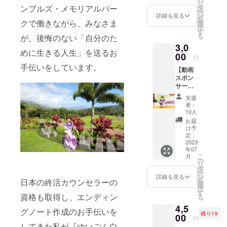
®』等、計10
リ
るポッ
の上乗
タ
ンプルズ・メモリアルパー
ー
ドキャ
種類の『ゆ
せ、大
ン
詳細を見る
を
スト番
クで働きながら、みなさま
歓迎で
選
いごん白書
択
組『終
す！
す
る
®』を考案・
が、後悔のない「自分のた
活エッ
3,0
セン
制作。計28
めに生きる人生」を送るお
シャ
00
円
紙の新聞等
ル』の
手伝いをしています。
【動画
で紹介され
スポン
スポン
サーに
る。
サー】
なれる
これまで
花水え
権利で
支援
みの
す。 番
『ゆいごん
者：
YouTub
組の前
10人
白書®』作成
eチャン
後に、
お届
講座受講者
ネル
支援者
け予
「終活
として
定：
は延べ2000
エッセ
2023
あなた
名以上、認
年07
ンシャ
のお名
こ
月
ル」の
定講師は現
前をお
の
リ
動画ス
呼びし
タ
在、北海道
ー
ポン
ます！
ン
詳細を見る
を
日本の終活カウンセラーの
から熊本ま
サーに
リス
選
択
なれる
ナーの
で全国に138
す
資格も取得し、エンディン
る
権利で
みなさ
名。
4,5
す。 エ
んにPR
グノート作成のお手伝いを
残り19
2022年10月
ンド
00
できま
円
ロール
す。
してきた私が『ゆいごん白
には海外初