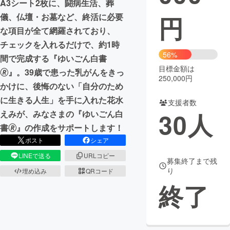
A3シート2枚に、闘病生活、葬
円
儀、仏壇・お墓など、終活に必要
まちづくり・地域活性化
な項目が全て網羅されており、
チェックを入れるだけで、約1時
CAMPFIRE for Social Good
CAMPFIRE Creation
56%
間で完成する『ゆいごん白書
CAMPFIREふるさと納税
machi-ya
コミュニティ
目標金額は
🄬』。39歳で患った乳がんをきっ
250,000円
かけに、後悔のない「自分のため
に生きる人生」を手に入れた花水
支援者数
30
人
えみが、みなさまの『ゆいごん白
書🄬』の作成をサポートします！
ポスト
シェア
LINEで送る
URLコピー
募集終了まで残
り
埋め込み
QRコード
終了