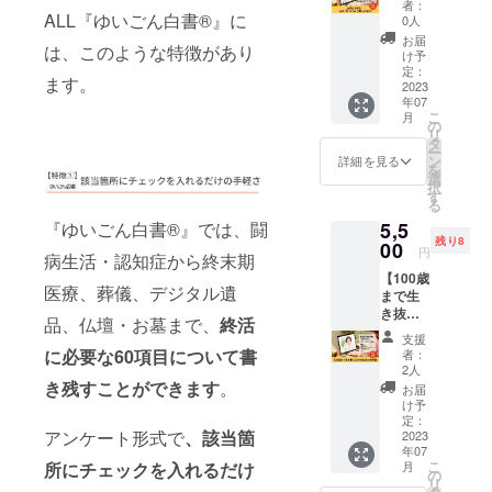
の開催
ルの
要■ ＜1
者：
知症の
ん白書
ALL『ゆいごん白書®』に
時間は
フォ
0人
回目＞
際の対
🄬』5名
約120分
ロー
●ALL『
お届
応、最
は、このような特徴があり
分】 福
です
アップ
け予
ゆいご
新の葬
利厚生
が、ク
定：
講座
ん白書
儀事
ます。
として
2023
ラウド
（約60
🄬』に
情、デ
年07
おすす
ファン
分）を
掲載さ
ジタル
こ
月
め！従
ディン
の
プラス
れてい
遺品、
リ
業員5名
グ限
タ
しま
る約60
散骨、
ー
単位で
定！ オ
ン
す。 合
詳細を見る
項目に
宇宙葬
を
のグ
リジナ
選
計180
ついて1
のこと
択
ループ
ルの
す
分、
項目ず
など
る
作成講
フォ
しっか
つ、最
も、わ
『ゆいごん白書®』では、闘
5,5
座で
ロー
りと
新事情
かりや
残り8
す。
00
アップ
ALL『
や終活
円
すく説
病生活・認知症から終末期
Zoomに
講座
ゆいご
に役立
明しま
【100歳
て作成
（約60
ん白書
つ情報
す。 ＜
医療、葬儀、デジタル遺
まで生
講座を
分）を
🄬』を
等を交
2回目＞
き抜く
行いま
プラス
作成で
品、仏壇・お墓まで、
終活
えなが
※2週間
ための
す。 通
しま
きま
ら、そ
支援
後の開
お金の
常講座
す。 合
に必要な60項目について書
す！ ■
者：
の場で
催で
新常
の開催
計180
2人
実施概
一緒に
す。 ●
識】 人
き残すことができます
。
時間は
分、
要■ ＜1
お届
完成間
以下の
生100年
約120分
しっか
け予
回目＞
近まで
付属品3
時代を
です
定：
りと
●ALL『
仕上げ
点への
アンケート形式で
、該当箇
軽やか
2023
が、ク
ALL『
ゆいご
ていき
書き方
年07
に生き
ラウド
ゆいご
ん白書
ます。
レク
こ
所にチェックを入れるだけ
月
抜くた
ファン
の
ん白書
🄬』に
●延命措
チャー
リ
めには
ディン