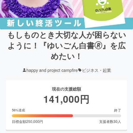
もしものとき大切な人が困らない
ように！『ゆいごん白書🄬』を広
めたい！
happy and project campfire
ビジネス・起業
現在の支援総額
141,000
円
終了
56
%達成
目標金額
250,000
円
支援者数
30
人