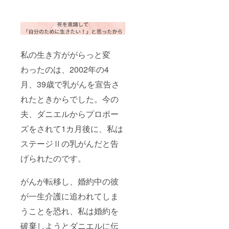
残すこ
遺影を
レッス
す。 ※
とが難
制作 ＜
ン時間
有効期
しい
デジタ
は1回あ
限は
「希
ルカ
たり約
2023年
望」や
ラー診
30分で
7月から
「意
断＞ 国
す。 ※
1年間で
思」を
際特許
私の生き方ががらっと変
有効期
す。
書き残
出願済
限は
※『ゆい
すこと
わったのは、2002年の4
の世界
2023年
ごん白
ができ
初の技
7月から
書🄬』
ます。
月、39歳で乳がんを宣告さ
術を用
1年間で
は、遺
いて、
す。
言書の
れたときからでした。今の
カラー
ような
アナリ
夫、ダニエルからプロポー
法的拘
ストが
束力は
マン
ズをされて1カ月後に、私は
ありま
ツーマ
せん
ステージⅡの乳がんだと告
ンでカ
が、遺
ラー診
言書に
げられたのです。
断をい
は書き
たしま
残すこ
す。 デ
とが難
がんが転移し、婚約中の彼
ジタル
しい
カラー
が一生介護に追われてしま
「希
診断
望」や
は、遺
うことを恐れ、私は婚約を
「意
影制作
思」を
だけで
破棄しようとダニエルに伝
書き残