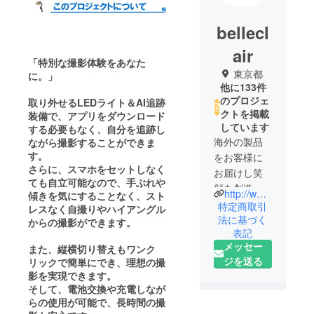
bellecl
air
「特別な撮影体験をあなた
東京都
に。」
他に133件
のプロジェ
取り外せるLEDライト＆AI追跡
クトを掲載
装備で、アプリをダウンロード
しています
する必要もなく、自分を追跡し
海外の製品
ながら撮影することができま
す。
をお客様に
さらに、スマホをセットしなく
お届けし笑
ても自立可能なので、手ぶれや
顔を創造す
http://www.belleclair.co.jp/
傾きを気にすることなく、スト
るのが私た
特定商取引
レスなく自撮りやハイアングル
ちの会社の
法に基づく
からの撮影ができます。
表記
使命です。
メッセー
また、縦横切り替えもワンク
ジを送る
リックで簡単にでき、理想の撮
常により良
影を実現できます。
い、お客様
そして、電池交換や充電しなが
にご満足頂
らの使用が可能で、長時間の撮
ける商品を