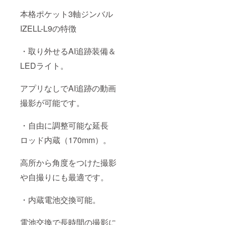
下がる
い可能
可能性
性があ
本格ポケット3軸ジンバル
もござ
る点、
いま
ご了承
IZELL-L9の特徴
す。 並
願いま
行輸入
す。
品が発
・取り外せるAI追跡装備＆
生する
LEDライト。
可能性
があり
ます。
アプリなしでAI追跡の動画
個人輸
入及び
撮影が可能です。
販路に
よって
は防ぐ
・自由に調整可能な延長
ことが
できな
ロッド内蔵（170mm）。
い可能
性があ
る点、
高所から角度をつけた撮影
ご了承
や自撮りにも最適です。
願いま
す。
・内蔵電池交換可能。
電池交換で長時間の撮影に