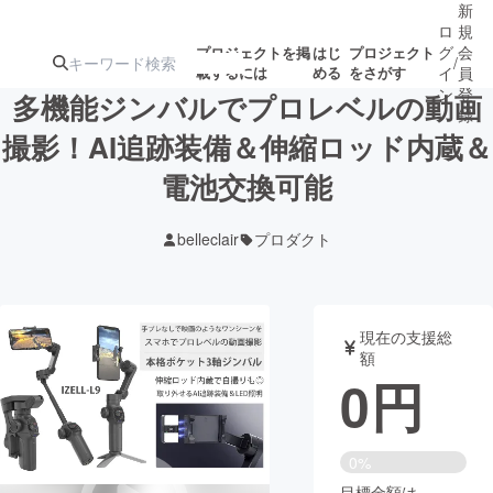
新
ロ
規
グ
会
プロジェクトを掲
はじ
プロジェクト
/
載するには
める
をさがす
イ
員
ン
登
多機能ジンバルでプロレベルの動画
録
撮影！AI追跡装備＆伸縮ロッド内蔵＆
電池交換可能
人気のプロ
注目のリ
注目の新着プロ
募集終了が近いプ
もうすぐ公開
ジェクト
ターン
ジェクト
ロジェクト
されます
belleclair
プロダクト
アート・写真
音楽
現在の支援総
テクノロジー・ガジェット
ゲーム・サ
額
0
円
映像・映画
書籍・雑誌
0%
ビジネス・起業
チャレンジ
目標金額は