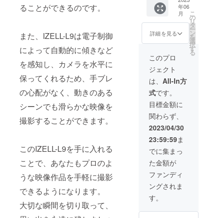
ト 1台
AI追
造工程
ことが
ることができるのです。
年06
販売予
跡、
上の都
できな
こ
月
定価格
LEDラ
の
合等に
い可能
リ
税込
イト×1
タ
より出
性があ
ー
26400
・Type-
ン
荷時期
詳細を見る
る点、
また、IZELL-L9は電子制御
を
円 販売
Cケーブ
選
が遅れ
ご了承
択
予定価
ル×1 ・
す
る場合
によって自動的に傾きなど
願いま
る
格の
ミニ三
があり
このプロ
す。
30％OF
を感知し、カメラを水平に
脚×1 ・
ます。
ジェクト
F！
日本語
量産効
保ってくれるため、手ブレ
（セッ
ユー
率が向
は、
All-In方
ト内
ザーマ
上した
の心配がなく、動きのある
式
です。
容） ・
ニュア
場合、
ポケッ
ル×1 ※
正規販
目標金額に
シーンでも滑らかな映像を
ト3軸ジ
ご注文
売価格
関わらず、
ンバル
状況、
が販売
撮影することができます。
IZELL-
使用部
予定価
2023/04/30
L9×1 ・
材の供
格より
23:59:59
ま
AI追
給状
下がる
このIZELL-L9を手に入れる
跡、
況、製
可能性
でに集まっ
LEDラ
造工程
もござ
ことで、あなたもプロのよ
た金額が
イト×1
上の都
いま
・Type-
合等に
す。 並
ファンディ
うな映像作品を手軽に撮影
Cケーブ
より出
行輸入
ングされま
ル×1 ・
荷時期
品が発
できるようになります。
ミニ三
が遅れ
生する
す。
脚×1 ・
る場合
大切な瞬間を切り取って、
可能性
日本語
があり
があり