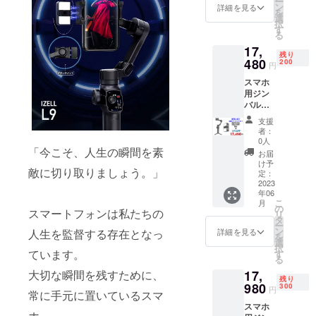
ー
※PSE認
問い合わせ
ン
詳細を見る
を
証済み
選
下さい。
択
L9本体
す
る
との同
17,
時のご
残り
支援の
480
200
円
み有効
スマホ
です。
用ジン
単体で
バル
のご支
IZELL-
援は出
支援
L9＆追
来ませ
者：
跡ア
んので
0人
タッチ
「今こそ、人生の瞬間を素
予めご
お届
メント
了承下
け予
敵に切り取りましょう。」
セッ
さい。
定：
ト 1台
2023
※ご注文
年06
先着200
状況、
こ
月
名様限
使用部
の
スマートフォンは私たちの
リ
定 販売
材の供
タ
ー
予定価
給状
ン
詳細を見る
人生を監督する存在となっ
を
格 税込
況、製
選
択
26400
造工程
ています。
す
る
円 販売
上の都
17,
大切な瞬間を残すために、
予定価
合等に
残り
格の
980
より出
300
円
常に手元に置いているスマ
34％OF
荷時期
スマホ
F！
が遅れ
ホ。