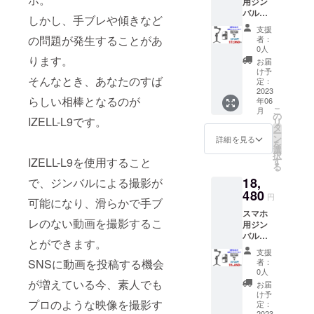
用ジン
（セッ
る場合
バル
ト内
があり
しかし、手ブレや傾きなど
IZELL-
容） ・
ます。
支援
L9＆追
ポケッ
量産効
の問題が発生することがあ
者：
跡ア
ト3軸ジ
率が向
0人
タッチ
ンバル
ります。
上した
お届
メント
IZELL-
場合、
け予
そんなとき、あなたのすば
セッ
L9×1 ・
定：
正規販
ト 1台
2023
AI追
売価格
らしい相棒となるのが
年06
先着300
跡、
が販売
こ
月
名様限
LEDラ
の
予定価
IZELL-L9です。
リ
定 販売
イト×1
タ
格より
ー
予定価
・Type-
ン
下がる
詳細を見る
を
格 税込
Cケーブ
選
可能性
択
26400
ル×1 ・
す
IZELL-L9を使用すること
もござ
る
円 販売
ミニ三
いま
18,
予定価
で、ジンバルによる撮影が
脚×1 ・
す。 並
格の
480
日本語
行輸入
円
可能になり、滑らかで手ブ
32％OF
ユー
品が発
スマホ
F！
ザーマ
生する
レのない動画を撮影するこ
用ジン
（セッ
ニュア
可能性
バル
ト内
ル×1 ※
があり
とができます。
IZELL-
容） ・
ご注文
ます。
支援
L9＆追
ポケッ
状況、
個人輸
者：
SNSに動画を投稿する機会
跡ア
ト3軸ジ
使用部
0人
入及び
タッチ
ンバル
が増えている今、素人でも
材の供
販路に
お届
メント
IZELL-
給状
け予
よって
セッ
プロのような映像を撮影す
L9×1 ・
定：
況、製
は防ぐ
2023