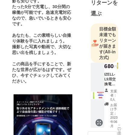
影も安心です。
リターンを
世界中から
たった5分で充電し、30分間の
稼働が可能です。急速充電対応
探してまい
選ぶ
なので、急いでいるときも安心
ります。
です。
目標金額
特商法表記
未達でも
あなたも、この素晴らしい自撮
事業者の名
リターン
り体験を手に入れましょう。
称:株式会社
が届きま
撮影した写真や動画で、大切な
す
(All-in
ベルクレー
思い出を残しましょう。
方式)
ル
この商品を手にすることで、新
680
円
たな世界が広がるはずです。ぜ
通信販売に
IZELL-
ひ、今すぐチェックしてみてく
関する業務
L9用交
ださい。
換電池
の責任者：
「単体
支援
小泉
支援不
者：
可」
0人
（セッ
お問い合わ
お届
ト内
け予
せ先：キャ
容） ・
定：
IZELL-
2023
ンプファイ
年06
L9用交
ヤーの問合
こ
月
換電池
の
リ
せ先からお
×1
タ