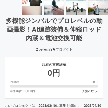
多機能ジンバルでプロレベルの動
画撮影！AI追跡装備＆伸縮ロッド
内蔵＆電池交換可能
belleclair
プロダクト
現在の支援総額
0
円
終了
0
%達成
目標金額
100,000
円
支援者数
0
人
このプロジェクトは、
2023/03/10
に募集を開始し、
2023/04/30