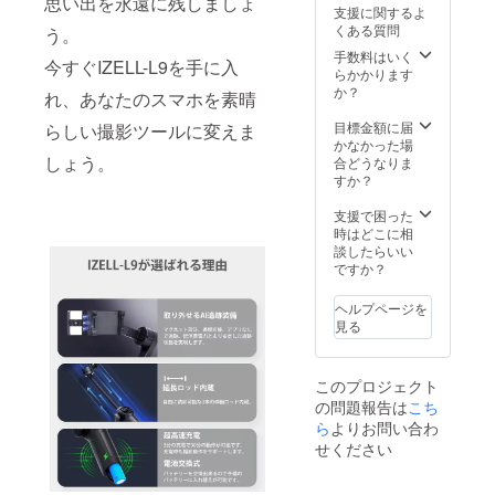
ユー
思い出を永遠に残しましょ
ます。
ます。
支援に関するよ
ザーマ
量産効
個人輸
くある質問
う。
ニュア
率が向
入及び
ル×1 ※
上した
手数料はいく
販路に
今すぐIZELL-L9を手に入
ご注文
場合、
らかかります
よって
状況、
正規販
か？
は防ぐ
れ、あなたのスマホを素晴
使用部
売価格
ことが
材の供
が販売
目標金額に届
できな
らしい撮影ツールに変えま
給状
予定価
かなかった場
い可能
況、製
しょう。
格より
合どうなりま
性があ
造工程
下がる
すか？
る点、
上の都
可能性
ご了承
合等に
もござ
支援で困った
願いま
より出
いま
時はどこに相
す。
荷時期
す。 並
談したらいい
が遅れ
行輸入
ですか？
る場合
品が発
があり
生する
ヘルプページを
ます。
可能性
見る
量産効
があり
率が向
ます。
上した
個人輸
このプロジェクト
場合、
入及び
の問題報告は
こち
正規販
販路に
売価格
ら
よりお問い合わ
よって
が販売
は防ぐ
せください
予定価
ことが
格より
できな