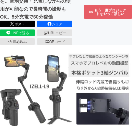
を。電池交換・充電しながらの使
用が可能なので長時間の撮影も
もう一度プロジェク
トをやってほしい
OK。5分充電で30分稼働
ポスト
シェア
LINEで送る
URLコピー
埋め込み
QRコード