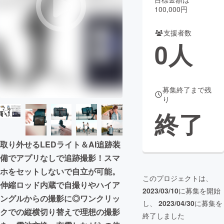
100,000円
まちづくり・地域活性化
支援者数
0
人
CAMPFIRE for Social Good
CAMPFIRE Creation
CAMPFIREふるさと納税
machi-ya
コミュニティ
募集終了まで残
り
終了
取り外せるLEDライト＆AI追跡装
備でアプリなしで追跡撮影！スマ
ホをセットしないで自立が可能。
このプロジェクトは、
伸縮ロッド内蔵で自撮りやハイア
2023/03/10
に募集を開始
ングルからの撮影に◎ワンクリッ
し、
2023/04/30
に募集を
クでの縦横切り替えで理想の撮影
終了しました