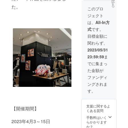
択
は、寄
援くだ
す。 ●
いて、
者から
わせて
支援も
す
援者一
場合が
る
た。
附控除
さい。
支援感
こだわ
の作品
制作い
可能で
覧に掲
このプロ
ありま
の対象
※ご支援
謝状
りのポ
解説
たしま
す。※支
載する
す。
ジェクト
にはな
確定後
（PDF
イント
（ZOO
す。お
援時の
お名前
りませ
の返
送付）
やテク
M） ※依
店のイ
質問項
は、支
は、
All-In方
ん。※詳
金・
●展示会
ニック
頼いた
ンテリ
目への
援時に
式
です。
細は
キャン
冊子
などを
だきま
ア用や
回答は
ご登録
ページ
セル・
「GMO
解説い
した作
肖像画
変更で
いただ
目標金額に
概要末
交換
DE
たしま
品につ
など、
きませ
く宛名
関わらず、
尾を必
は、対
vol.HA
す。15
いて、
お気軽
ん。※支
となり
ずご確
応いた
RT
分〜30
こだわ
にお申
援者一
ます。※
2023/05/31
認くだ
しかね
project
分程
りのポ
し付け
覧に掲
印字の
23:59:59
ま
さい。※
ますの
」12
度。実
イント
くださ
載する
関係
複数口
で、何
ペー
施時期
やテク
い。 下
お名前
上、ご
でに集まっ
でのご
卒ご了
ジ A5
は2023
ニック
記の特
は、支
支援時
た金額が
支援も
承くだ
サイズ
年内を
などを
典も付
援時に
に記入
可能で
さい。
★必ず
予定。
解説い
属いた
ご登録
いただ
ファンディ
す。※法
※本プロ
注意事
詳細は
たしま
しま
いただ
いた通
ングされま
人のご
ジェク
項をご
作品完
す。15
す。 ●
く宛名
りの文
支援も
トへの
確認の
成後、
分〜30
希望者
となり
字（漢
す。
可能で
ご支援
上ご支
メール
分程
には作
ます。※
字、ア
す。※支
は、寄
援くだ
にてご
度。実
者から
印字の
ルファ
援時の
附控除
さい。
連絡い
施時期
の作品
関係
ベッ
支援に関するよ
質問項
の対象
※ご支援
たしま
は2023
解説
【開催期間】
上、ご
ト）が
くある質問
目への
にはな
確定後
す。本
年内を
（ZOO
支援時
記載さ
回答は
りませ
の返
リター
予定。
M） ※依
に記入
手数料はいく
れない
2023年4月3～15日
変更で
ん。※詳
金・
ンの内
詳細は
頼いた
いただ
らかかります
場合が
きませ
細は
キャン
容を無
作品完
だきま
いた通
か？
ありま