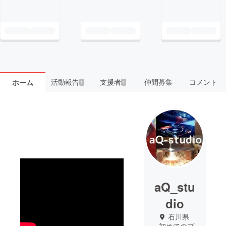
活動報告
支援者
仲間募集
コメント
ホーム
1
4
aQ_stu
dio
石川県