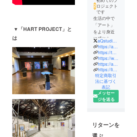
初めてのプ
ロジェクト
です
生活の中で
「アート」
▼「HART PROJECT」と
をより身近
は
に感じられ
aQstudio_work
る。私たち
https://aq-studio.work
はそんな社
https://twitter.com/aQstudio_work
https://www.instagram.com/aq_studio.work/
会の実現を
https://aqstudio.base.shop/2
目指して、
https://lin.ee/0X6laPm
より多くの
特定商取引
方々とアー
法に基づく
ティストた
表記
ちを繋ぎ、
メッセー
数多くの作
ジを送る
品を世に送
り出すサ
ポートをし
リターンを
ています。
まず、美術
選ぶ