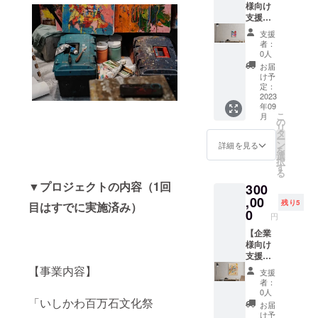
成後、
した作
肖像画
様向け
●展示会
サイズ
ご支援
メール
品につ
など、
支援
冊子
★必ず
は、寄
にてご
いて、
お気軽
コース
「GMO
注意事
附控除
支援
連絡い
こだわ
にお申
D・企
DE
項をご
の対象
者：
たしま
りのポ
し付け
業・店
vol.HA
確認の
0人
にはな
す。本
イント
くださ
舗ロ
RT
上ご支
りませ
お届
リター
やテク
い。 下
ゴ】F6
project
援くだ
け予
ん。※詳
ンの内
ニック
記の特
号絵画
」12
定：
さい。
細は
容を無
などを
典も付
作品
2023
ペー
※ご支援
ページ
年09
断で転
解説い
属いた
(318×4
ジ A5
確定後
概要末
こ
月
載・公
たしま
しま
10mm)
サイズ
の
の返
尾を必
リ
開する
す。15
す。 ●
F6号サ
★必ず
タ
金・
ずご確
ー
ことは
分〜30
希望者
イズ(縦
注意事
ン
キャン
詳細を見る
認くだ
を
禁止で
分程
には作
横、ど
項をご
選
セル・
さい。※
択
す。 ●
度。実
者から
ちらで
確認の
す
交換
複数口
る
支援感
施時期
の作品
も対応
上ご支
は、対
でのご
▼プロジェクトの内容（1回
300
謝状
は2023
解説
可能)の
援くだ
応いた
支援も
（PDF
年内を
（ZOO
絵画作
,00
さい。
しかね
可能で
残り5
目はすでに実施済み）
送付）
予定。
M） ※依
品1点を
※ご支援
0
ますの
す。※法
円
●展示会
詳細は
頼いた
ご依頼
確定後
で、何
人のご
冊子
作品完
だきま
に合わ
【企業
の返
卒ご了
支援も
「GMO
成後、
した作
せて制
様向け
金・
承くだ
可能で
DE
メール
品につ
作、そ
支援
キャン
さい。
す。※支
vol.HA
にてご
いて、
の上に
コース
セル・
【事業内容】
※本プロ
援時の
支援
RT
連絡い
こだわ
会社ロ
B】F30
交換
ジェク
質問項
者：
project
たしま
りのポ
ゴなど
号絵画
は、対
トへの
0人
目への
」12
す。本
イント
を印字
作品
「いしかわ百万石文化祭
応いた
ご支援
回答は
お届
ペー
リター
やテク
いたし
(910×7
しかね
は、寄
け予
変更で