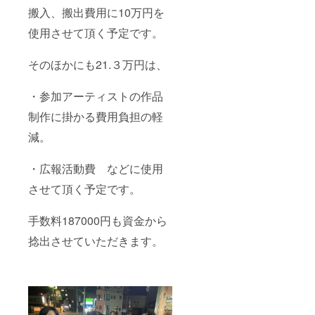
ありま
ご登録
でのご
※ご支援
ジ A5
ンの内
搬入、搬出費用に10万円を
す。
いただ
支援も
確定後
サイズ
容を無
く宛名
可能で
の返
★必ず
断で転
使用させて頂く予定です。
となり
す。※法
金・
注意事
載・公
ます。※
人のご
キャン
項をご
開する
印字の
支援も
セル・
確認の
ことは
そのほかにも21.３万円は、
関係
可能で
交換
上ご支
禁止で
上、ご
す。※支
は、対
援くだ
す。 ●
・参加アーティストの作品
支援時
援時の
応いた
さい。
支援感
に記入
質問項
しかね
※ご支援
謝状
制作に掛かる費用負担の軽
いただ
目への
ますの
確定後
（PDF
いた通
回答は
で、何
の返
送付）
減。
りの文
変更で
卒ご了
金・
●展示会
字（漢
きませ
承くだ
キャン
冊子
字、ア
ん。※支
さい。
セル・
「GMO
・広報活動費 などに使用
ルファ
援者一
※本プロ
交換
DE
ベッ
覧に掲
ジェク
は、対
vol.HA
させて頂く予定です。
ト）が
載する
トへの
応いた
RT
記載さ
お名前
ご支援
しかね
project
手数料187000円も資金から
れない
は、支
は、寄
ますの
」12
場合が
援時に
附控除
で、何
ペー
捻出させていただきます。
ありま
ご登録
の対象
卒ご了
ジ A5
す。
いただ
にはな
承くだ
サイズ
く宛名
りませ
さい。
★必ず
となり
ん。※詳
※本プロ
注意事
ます。※
細は
ジェク
項をご
印字の
ページ
トへの
確認の
関係
概要末
ご支援
上ご支