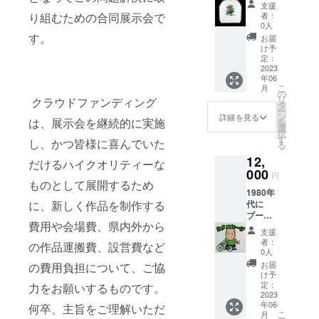
コース
しま
確認の
支援
E】オリ
す。 ●
上ご支
り組むための合同展示会で
者：
ジナル
支援感
援くだ
0人
ロングT
謝状
す。
さい。
お届
シャツ
（PDF
※ご支援
け予
この展
送付）
定：
確定後
覧会に
2023
●展示会
の返
年06
向けて
冊子
金・
こ
月
制作し
「GMO
の
キャン
リ
クラウドファンディング
たオリ
DE
タ
セル・
ー
ジナル
vol.HA
ン
交換
詳細を見る
は、展示会を継続的に実施
を
のロン
RT
選
は、対
択
グTシャ
project
す
応いた
し、かつ皆様に喜んでいた
る
ツで
」12
しかね
12,
す。 色
ペー
だけるハイクオリティーな
ますの
はホワ
000
ジ A5
で、何
円
イトと
ものとして展開するため
サイズ
卒ご了
1980年
なりま
★必ず
承くだ
に、新しく作品を制作する
代に
す。 サ
注意事
さい。
ブーム
イズは
項をご
※本プロ
費用や会場費、県内外から
となっ
M/L/XL
確認の
ジェク
支援
た、あ
の3サイ
上ご支
トへの
者：
の作品運搬費、設営費など
のシー
ズをご
援くだ
0人
ご支援
ルをイ
用意し
さい。
は、寄
お届
の費用負担について、ご協
メージ
まし
※ご支援
け予
附控除
した似
た。 下
定：
力をお願いするものです。
確定後
の対象
顔絵を
2023
記の特
の返
にはな
年06
制作致
何卒、主旨をご理解いただ
典も付
金・
りませ
こ
月
します.