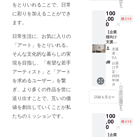
覧に掲
択
者から
せて制
分〜30
す
をとりいれることで、日常
メール
15~30
載する
る
の作品
作いた
分程
にてご
分（目
お名前
100
解説
しま
に彩りを加えることができ
度。実
連絡い
安） ★
は、支
（ZOO
す。お
,00
施時期
たしま
必ず注
残り10
援時に
ます。
M） ※依
店のイ
は2023
0
す。本
意事項
ご登録
円
頼いた
ンテリ
年内を
リター
をご確
いただ
だきま
ア用や
【企業
予定。
ンの内
認の上
く宛名
日常生活に、お気に入りの
した作
肖像画
様向け
詳細は
容を無
ご支援
となり
品につ
など、
支援
作品完
断で転
くださ
「アート」をとりいれる。
ます。※
いて、
お気軽
コース
成後、
載・公
い。 ※
印字の
支援
こだわ
にお申
C】F6
メール
開する
そんな文化的な暮らしの実
ご支援
者：
関係
りのポ
し付け
号絵画
にてご
ことは
0人
確定後
上、ご
イント
くださ
作品
現を目指し、「有望な若手
連絡い
禁止で
の返
お届
支援時
やテク
い。 下
(410×3
たしま
す。 ●
け予
金・
に記入
アーティスト」と「アート
ニック
記の特
18mm)
す。本
定：
支援感
キャン
いただ
などを
典も付
F6号サ
2023
リター
謝状
セル・
いた通
を求めるユーザー」を繋
年08
解説い
属いた
イズの
ンの内
（PDF
交換
りの文
こ
月
たしま
しま
絵画作
容を無
の
送付）
は、対
字（漢
ぎ、より多くの作品を世に
リ
す。15
す。 ●
品1点を
断で転
タ
●展示会
応いた
字、ア
ー
分〜30
希望者
ご依頼
載・公
ン
冊子
詳細を見る
送り出すことで、互いの価
しかね
ルファ
を
分程
には作
に合わ
開する
選
「GMO
ますの
ベッ
択
度。実
者から
せて制
ことは
値を創出していくことが私
す
DE
で、何
ト）が
る
施時期
の作品
作いた
禁止で
vol.HA
卒ご了
記載さ
100
たちのミッションです。
は2023
解説
しま
す。 ●
RT
承くだ
れない
年内を
（ZOO
す。お
,00
支援感
project
さい。
残り10
場合が
予定。
M） ※依
店のイ
謝状
0
」12
※本プロ
ありま
円
詳細は
頼いた
ンテリ
（PDF
ペー
ジェク
す。
作品完
だきま
ア用や
【企業
送付）
ジ A5
トへの