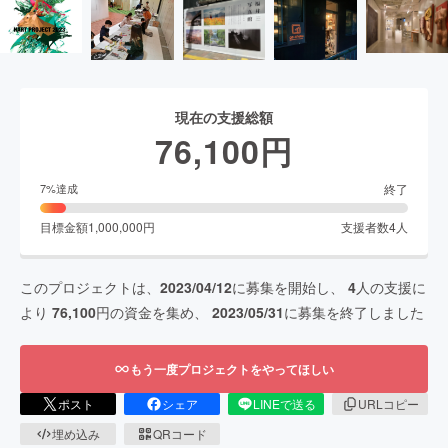
現在の支援総額
76,100
円
終了
7
%達成
目標金額
1,000,000
円
支援者数
4
人
このプロジェクトは、
2023/04/12
に募集を開始し、
4
人の支援に
より
76,100
円の資金を集め、
2023/05/31
に募集を終了しました
もう一度プロジェクトをやってほしい
ポスト
シェア
LINEで送る
URLコピー
埋め込み
QRコード