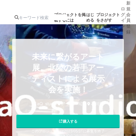
新
ロ
規
グ
会
プロジェクトを掲
はじ
プロジェクト
/
載するには
める
をさがす
イ
員
ン
登
録
人気のプロ
注目のリ
注目の新着プロ
募集終了が近いプ
もうすぐ公開
未来に繋がるアート
ジェクト
ターン
ジェクト
ロジェクト
されます
展。北陸の若手アー
ティストによる展示
アート・写真
音楽
会を実施！
テクノロジー・ガジェット
ゲーム・サ
aQ_studio
アート・写真
石川県
映像・映画
書籍・雑誌
購入する
ビジネス・起業
チャレンジ
このプロジェクトは2023/05/31に募集を終了