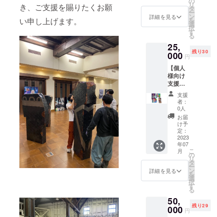
属いた
の
キャン
ん。※詳
リ
き、ご支援を賜りたくお願
当時憧
しま
タ
セル・
細は
ー
れた
す。 ●
ン
交換
詳細を見る
ページ
い申し上げます。
を
キャラ
支援感
選
は、対
概要末
択
クター
謝状
す
応いた
尾を必
る
達にあ
（PDF
しかね
ずご確
25,
なたも
送付）
ますの
認くだ
残り30
なって
000
●展示会
で、何
さい。※
円
みませ
冊子
卒ご了
複数口
【個人
んか？
「GMO
承くだ
でのご
様向け
似顔絵
DE
さい。
支援も
支援
はメー
vol.HA
※本プロ
可能で
コース
ルにて
RT
ジェク
す。※法
支援
D】デジ
データ
project
トへの
者：
人のご
タル絵
納品致
」 ★必
0人
ご支援
支援も
画作品
しま
ず注意
は、寄
お届
可能で
制作
す。 ま
事項を
け予
附控除
す。※支
(データ
た、ご
定：
ご確認
の対象
援時の
納品) デ
2023
希望者
の上ご
にはな
質問項
年07
ジタル
には本
支援く
りませ
目への
こ
月
ソフト
物の
の
ださ
ん。※詳
回答は
リ
を用い
シール
タ
い。 ※T
細は
変更で
ー
て、ご
にして
ン
シャツ
詳細を見る
ページ
きませ
を
依頼に
お渡し
選
のサイ
概要末
ん。※支
択
合わせ
いたし
す
ズは参
尾を必
援者一
る
た絵画
ます.※1
考値で
ずご確
覧に掲
50,
作品を
SNSの
す。お
認くだ
載する
残り29
制作い
000
アイコ
届けす
さい。※
円
お名前
たしま
ンや名