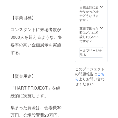
ん。※支
ページ
セル・
断で転
成後、
した作
りの文
す。
援者一
概要末
交換
載・公
メール
品につ
字（漢
目標金額に届
覧に掲
尾を必
は、対
開する
にてご
いて、
字、ア
かなかった場
載する
ずご確
応いた
ことは
連絡い
こだわ
ルファ
合どうなりま
【事業目標】
お名前
認くだ
しかね
禁止で
たしま
りのポ
ベッ
すか？
は、支
さい。※
ますの
す。 ●
す。本
イント
ト）が
援時に
複数口
で、何
支援感
リター
やテク
記載さ
支援で困った
コンスタントに来場者数が
ご登録
でのご
卒ご了
謝状
ンの内
ニック
れない
時はどこに相
いただ
支援も
承くだ
（PDF
容を無
などを
3000人を超えるような、集
場合が
談したらいい
く宛名
可能で
さい。
送付）
断で転
解説い
ありま
ですか？
客率の高い企画展示を実施
となり
す。※法
※本プロ
●展示会
載・公
たしま
す。
ます。※
人のご
ジェク
冊子
開する
す。15
ヘルプページを
する。
印字の
支援も
トへの
「GMO
ことは
分〜30
見る
関係
可能で
ご支援
DE
禁止で
分程
上、ご
す。※支
は、寄
vol.HA
す。 ●
度。実
支援時
援時の
附控除
RT
支援感
施時期
このプロジェクト
に記入
質問項
の対象
project
謝状
は2023
の問題報告は
こち
いただ
目への
にはな
」12
（PDF
年内を
【資金用途】
いた通
回答は
りませ
ペー
送付）
予定。
ら
よりお問い合わ
りの文
変更で
ん。※詳
ジ A5
●展示会
詳細は
せください
字（漢
きませ
細は
サイズ
冊子
作品完
「HART PROJECT」を継
字、ア
ん。※支
ページ
★必ず
「GMO
成後、
続的に実施します。
ルファ
援者一
概要末
注意事
DE
メール
ベッ
覧に掲
尾を必
項をご
vol.HA
にてご
ト）が
載する
ずご確
確認の
RT
連絡い
集まった資金は、会場費30
記載さ
お名前
認くだ
上ご支
project
たしま
れない
は、支
さい。※
援くだ
」12
す。本
万円、会場設置費20万円、
場合が
援時に
複数口
さい。
ペー
リター