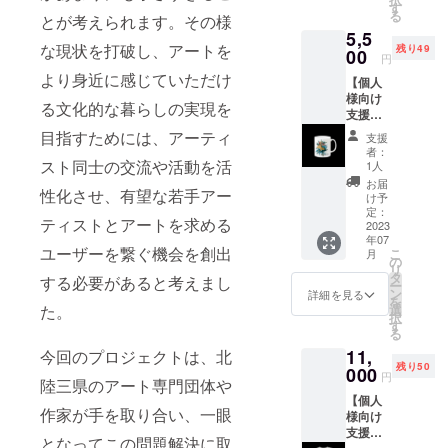
を盛り
す
る
とが考えられます。その様
上げて
トとそれを
5,5
いくた
求める多く
な現状を打破し、アートを
残り49
め、ご
00
円
の方々、双
支援の
より身近に感じていただけ
【個人
ほどよ
方向へ価値
様向け
ろしく
る文化的な暮らしの実現を
をつくるお
支援
お願い
コース
仕事をしま
いたし
目指すためには、アーティ
支援
E】オリ
ます。
者：
す。
ジナル
スト同士の交流や活動を活
●支援感
1人
マグ
謝状
お届
性化させ、有望な若手アー
カップ
（PDF
け予
この展
送付）
定：
ティストとアートを求める
覧会に
2023
●展示会
年07
向けて
冊子
ユーザーを繋ぐ機会を創出
こ
月
制作し
「GMO
の
リ
たオリ
DE
タ
する必要があると考えまし
ー
ジナル
vol.HA
ン
詳細を見る
を
のマグ
RT
た。
選
択
カップ
project
す
る
（8x9c
」 12
11,
今回のプロジェクトは、北
mを予
ペー
残り50
定）で
000
ジ A5
円
陸三県のアート専門団体や
す。 下
サイズ
【個人
記の特
★必ず
作家が手を取り合い、一眼
様向け
典も付
注意事
支援
属いた
項をご
となってこの問題解決に取