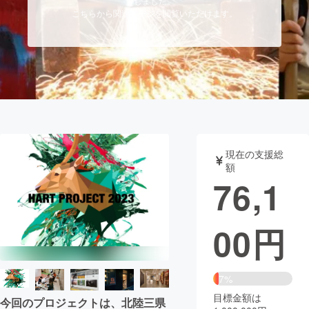
しました。
こちらから関連ページを閲覧いただけます。
まちづくり・地域活性化
CAMPFIRE for Social Good
CAMPFIRE Creation
CAMPFIREふるさと納税
machi-ya
コミュニティ
現在の支援総
額
76,1
00
円
7%
目標金額は
今回のプロジェクトは、北陸三県