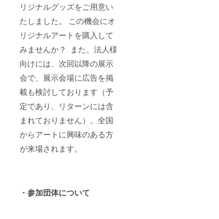
ありま
ご登録
リジナルグッズをご用意い
す。
いただ
たしました。 この機会にオ
く宛名
となり
リジナルアートを購入して
ます。※
印字の
みませんか？ また、法人様
関係
上、ご
向けには、次回以降の展示
支援時
に記入
会で、展示会場に広告を掲
いただ
いた通
載も検討しております（予
りの文
定であり、リターンには含
字（漢
字、ア
まれておりません）。全国
ルファ
ベッ
からアートに興味のある方
ト）が
記載さ
が来場されます。
れない
場合が
ありま
す。
・参加団体について