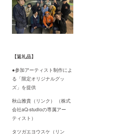
上、ご
尾を必
は、寄
援くだ
支援時
ずご確
附控除
さい。
に記入
認くだ
の対象
※ご支援
いただ
さい。※
にはな
確定後
いた通
複数口
りませ
の返
りの文
でのご
ん。※詳
金・
字（漢
支援も
細は
キャン
字、ア
可能で
ページ
セル・
ルファ
す。※法
概要末
交換
ベッ
人のご
尾を必
は、対
ト）が
支援も
ずご確
応いた
記載さ
可能で
認くだ
しかね
【返礼品】
れない
す。※支
さい。※
ますの
場合が
援時の
複数口
で、何
●参加アーティスト制作によ
ありま
質問項
でのご
卒ご了
す。
目への
支援も
承くだ
る「限定オリジナルグッ
回答は
可能で
さい。
変更で
す。※法
※本プロ
ズ」を提供
きませ
人のご
ジェク
ん。※支
支援も
トへの
援者一
可能で
ご支援
秋山雅貴（リンク） （株式
覧に掲
す。※支
は、寄
載する
援時の
附控除
会社aQ-studioの専属アー
お名前
質問項
の対象
ティスト）
は、支
目への
にはな
援時に
回答は
りませ
ご登録
変更で
ん。※詳
タツガエヨウスケ（リン
いただ
きませ
細は