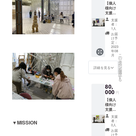
る商品
複数口
は、支
【個人
す。
刺に挿
とは誤
でのご
援時に
様向け
データ
入して
差が生
支援も
ご登録
支援
での納
いただ
じる可
可能で
いただ
コース
品とな
くな
能性が
す。※法
支援
く宛名
C】 SM
ります
ど、多
ござい
者：
人のご
となり
サイズ
ので、
岐にわ
1人
ます。
支援も
ます。※
絵画作
SNSの
たって
※ご支援
お届
可能で
印字の
品
アイコ
ご利用
け予
確定後
す。※支
関係
(227×1
ンや名
定：
いただ
の返
援時の
上、ご
58mm)
2023
刺に挿
けま
金・
質問項
支援時
年08
SMサイ
入して
す。 下
キャン
目への
に記入
こ
月
ズの絵
いただ
の
記の特
セル・
回答は
いただ
リ
画作品1
くな
タ
典も付
交換
変更で
いた通
ー
点をご
ど、多
ン
属いた
詳細を見る
は、対
きませ
りの文
を
依頼に
岐にわ
選
しま
応いた
ん。※支
字（漢
択
合わせ
たって
す
す。 ●
しかね
援者一
字、ア
る
て制作
ご利用
支援感
ますの
覧に掲
ルファ
80,
いたし
いただ
謝状
で、何
載する
ベッ
ます。
000
けま
（PDF
卒ご了
円
お名前
ト）が
お店の
す。 下
送付）
承くだ
は、支
記載さ
【個人
インテ
記の特
●展示会
さい。
援時に
れない
様向け
リア用
典も付
冊子
※本プロ
ご登録
場合が
支援
や肖像
属いた
「GMO
ジェク
いただ
ありま
コース
画な
しま
DE
トへの
支援
く宛名
B】F6
ど、お
す。 ●
vol.HA
者：
ご支援
▼MISSION
となり
号絵画
気軽に
希望者
0人
RT
は、寄
ます。※
作品
お申し
には作
project
お届
附控除
印字の
(410×3
付けく
者から
け予
」12