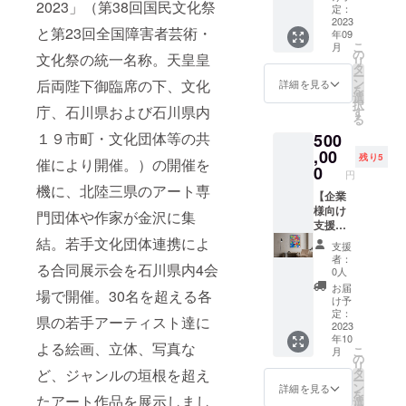
2023」（第38回国民文化祭
ジ A5
ンの内
ニック
ます。
27mm)
ますの
定：
附控除
きませ
サイズ
容を無
などを
お店の
F30号サ
2023
で、何
の対象
ん。※支
と第23回全国障害者芸術・
年09
★必ず
断で転
解説い
インテ
イズの
卒ご了
にはな
援者一
こ
月
注意事
載・公
たしま
リア用
絵画作
承くだ
の
りませ
覧に掲
文化祭の統一名称。天皇皇
リ
項をご
開する
す。15
や肖像
品1点を
さい。
タ
ん。※詳
載する
ー
確認の
ことは
分〜30
画な
ご依頼
※本プロ
ン
細は
后両陛下御臨席の下、文化
詳細を見る
お名前
を
上ご支
禁止で
分程
ど、お
に合わ
ジェク
選
ページ
は、支
択
援くだ
す。 ●
度。実
気軽に
せて制
庁、石川県および石川県内
トへの
す
概要末
援時に
る
さい。
支援感
施時期
お申し
作いた
ご支援
尾を必
ご登録
１９市町・文化団体等の共
500
※ご支援
謝状
は2023
付けく
しま
は、寄
ずご確
いただ
確定後
（PDF
年内を
ださ
す。お
,00
附控除
認くだ
く宛名
残り5
催により開催。）の開催を
の返
送付）
予定。
い。 下
店のイ
の対象
0
さい。※
となり
円
金・
●展示会
詳細は
記の特
ンテリ
にはな
複数口
ます。※
機に、北陸三県のアート専
キャン
冊子
作品完
典も付
ア用や
【企業
りませ
でのご
印字の
セル・
「GMO
成後、
属いた
肖像画
様向け
ん。※詳
支援も
門団体や作家が金沢に集
関係
交換
DE
メール
しま
など、
支援
細は
可能で
上、ご
は、対
vol.HA
にてご
す。 ●
お気軽
コース
ページ
結。若手文化団体連携によ
す。※法
支援時
支援
応いた
RT
連絡い
希望者
にお申
A】F50
概要末
人のご
に記入
者：
る合同展示会を石川県内4会
しかね
project
たしま
には作
し付け
号絵画
尾を必
支援も
0人
いただ
ますの
」12
す。本
者から
くださ
作品
ずご確
可能で
いた通
お届
場で開催。30名を超える各
で、何
ペー
リター
の作品
い。 下
(1,167×
認くだ
す。※支
け予
りの文
卒ご了
ジ A5
ンの内
解説
記の特
910mm
さい。※
定：
援時の
字（漢
県の若手アーティスト達に
承くだ
サイズ
容を無
（ZOO
典も付
) F50号
2023
複数口
質問項
字、ア
年10
さい。
★必ず
断で転
M） ※依
属いた
サイズ
でのご
目への
ルファ
よる絵画、立体、写真な
こ
月
※本プロ
注意事
載・公
頼いた
しま
の絵画
支援も
の
回答は
ベッ
リ
ジェク
項をご
開する
だきま
す。 ●
作品1点
可能で
タ
ど、ジャンルの垣根を超え
変更で
ト）が
ー
トへの
確認の
ことは
した作
希望者
をご依
す。※法
ン
きませ
詳細を見る
記載さ
を
ご支援
上ご支
禁止で
品につ
には作
頼に合
たアート作品を展示しまし
人のご
選
ん。※支
れない