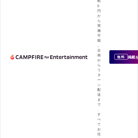
料
0
円
か
ら
実
施
可
能
。
企
画
掲載
無料
か
ら
リ
タ
ー
ン
配
送
ま
で
、
す
べ
て
お
任