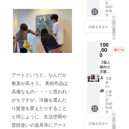
の対象
関係
18mm)
ださ
定：
の作品
ペー
にはな
上、ご
F6号サ
2023
い。 下
解説
ジ A5
りませ
支援時
年08
イズの
記の特
（ZOO
サイズ
ん。※詳
に記入
こ
月
絵画作
典も付
の
M） ※依
※1 別途
細は
いただ
リ
品1点を
属いた
タ
頼いた
費用が
ページ
いた通
ー
ご依頼
しま
ン
だきま
詳細を見る
かかり
概要末
りの文
を
に合わ
す。 ●
選
した作
ます。
尾を必
字（漢
択
せて制
希望者
す
品につ
ご希望
ずご確
字、ア
る
作いた
には作
いて、
の場合
認くだ
ルファ
100
しま
者から
こだわ
は別途
さい。※
ベッ
す。お
,00
の作品
りのポ
お打ち
残り10
複数口
ト）が
店のイ
解説
0
イント
合わせ
でのご
円
記載さ
ンテリ
（ZOO
やテク
をいた
支援も
れない
ア用や
【個人
M） ※依
ニック
しま
可能で
場合が
肖像画
様向け
頼いた
などを
す。方
す。※法
ありま
など、
支援
だきま
解説い
法：原
人のご
アートというと、なんだか
す。
お気軽
コース
した作
たしま
則オン
支援も
支援
にお申
A】F8
品につ
す。15
敷居が高そう。 美術作品は
ライン
者：
可能で
し付け
号絵画
いて、
分〜30
0人
（ZOO
す。※支
くださ
作品
こだわ
高価なもの・・・と思われ
分程
M）時
お届
援時の
い。 下
(455×3
りのポ
度。実
け予
期：
質問項
がちですが、洋服を選んだ
記の特
80mm)
イント
定：
施時期
2023年
目への
典も付
F8号サ
2023
やテク
は2023
6月以降
回答は
り髪形を変えたりすること
年09
属いた
イズの
ニック
年内を
（お打
変更で
こ
月
しま
絵画作
などを
の
予定。
ち合わ
きませ
と同じように、生活空間や
リ
す。 ●
品1点を
解説い
タ
詳細は
せ）
ん。※支
ー
希望者
ご依頼
たしま
ン
作品完
詳細を見る
所要時
普段使いの道具等にアート
援者一
を
には作
に合わ
す。15
選
成後、
間：