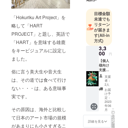
作品や映
像、音楽の
目標金額
制作など若
「Hokuriku Art Project」を
未達でも
手アーティ
リターン
略して「HART
ストの「作
が届きま
PROJECT」と題し、英語で
品」を発信
す
(All-in
すること。
方式)
「HART」を意味する雄鹿
次に、初め
3,3
をキービジュアルに設定し
ての方にも
00
円
ました。
簡単で分か
【個人
りやすく
様向け
支援
俗に言う美大生や音大生
「作品」を
コース
支援
手に入れて
G】お礼
は、その道では食べて行け
者：
のお便
いただける
2人
ない・・・は、ある意味事
り ご支
お届
サービスを
援いた
け予
実です。
提供するこ
だきあ
定：
りがと
2023
と。この2つ
年06
うござ
その原因は、海外と比較し
に主軸を置
こ
月
いま
の
リ
いて、未来
す。 北
タ
て日本のアート市場の規模
ー
陸の美
ン
ある若手
詳細を見る
を
術文化
があまりにも小さすぎるこ
選
アーティス
択