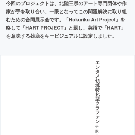
今回のプロジェクトは、北陸三県のアート専門団体や作
家が手を取り合い、一眼となってこの問題解決に取り組
むための合同展示会です。「Hokuriku Art Project」を
略して「HART PROJECT」と題し、英語で「HART」
を意味する雄鹿をキービジュアルに設定しました。
エ
ン
タ
メ
領
域
特
化
型
ク
ラ
フ
ァ
ン
手
数