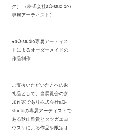
く宛名
ん。※支
ページ
ク） （株式会社aQ-studioの
となり
援者一
概要末
ます。※
覧に掲
尾を必
専属アーティスト）
印字の
載する
ずご確
関係
お名前
認くだ
上、ご
は、支
さい。※
支援時
援時に
複数口
に記入
ご登録
でのご
いただ
いただ
支援も
●aQ-studio専属アーティス
いた通
く宛名
可能で
トによるオーダーメイドの
りの文
となり
す。※法
字（漢
ます。※
人のご
作品制作
字、ア
印字の
支援も
ルファ
関係
可能で
ベッ
上、ご
す。※支
ト）が
支援時
援時の
記載さ
に記入
質問項
れない
いただ
目への
ご支援いただいた方への返
場合が
いた通
回答は
ありま
りの文
変更で
礼品として、当展覧会の参
す。
字（漢
きませ
加作家であり株式会社aQ-
字、ア
ん。※支
ルファ
援者一
studioの専属アーティストで
ベッ
覧に掲
ト）が
載する
ある秋山雅貴とタツガエヨ
記載さ
お名前
れない
は、支
ウスケによる作品や限定オ
場合が
援時に