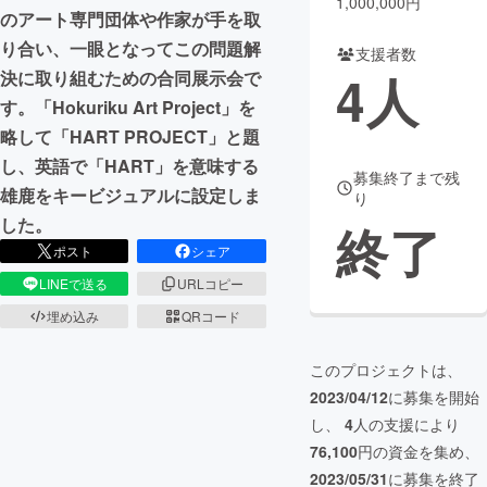
1,000,000円
のアート専門団体や作家が手を取
り合い、一眼となってこの問題解
支援者数
4
人
決に取り組むための合同展示会で
す。「Hokuriku Art Project」を
略して「HART PROJECT」と題
し、英語で「HART」を意味する
募集終了まで残
雄鹿をキービジュアルに設定しま
り
した。
終了
ポスト
シェア
LINEで送る
URLコピー
埋め込み
QRコード
このプロジェクトは、
2023/04/12
に募集を開始
し、
4
人の支援により
76,100
円の資金を集め、
2023/05/31
に募集を終了