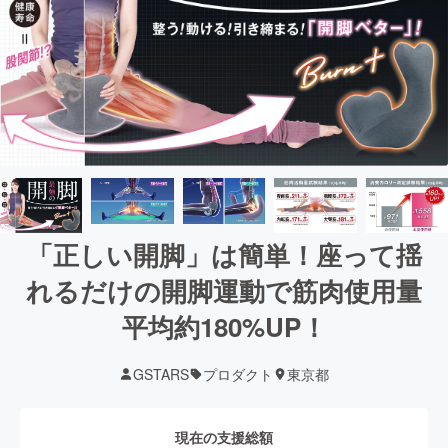
「正しい開脚」は簡単！座って揺
れるだけの開脚運動で筋肉使用量
平均約180%UP！
GSTARS
プロダクト
東京都
現在の支援総額