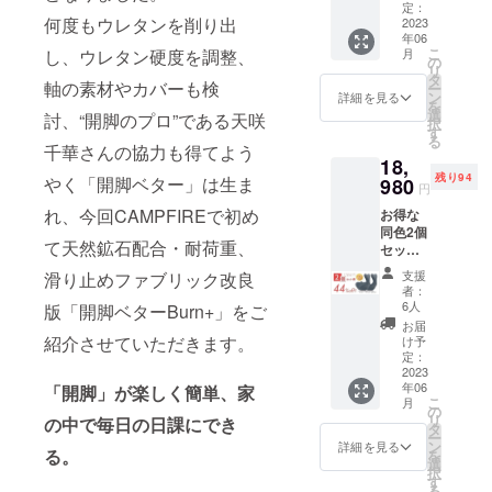
ター
場合、
定：
何度もウレタンを削り出
Burn+ ×
2023
早急に
年06
1個 ※
ご連絡
こ
月
し、ウレタン硬度を調整、
消費
致しま
の
リ
税・送
す。 ※
タ
軸の素材やカバーも検
ー
料を含
使用感
ン
詳細を見る
を
みま
に関す
選
討、“開脚のプロ”である天咲
択
す。 ※
る返
す
る
割引率
品・返
千華さんの協力も得てよう
18,
は税込
金は受
残り94
予定販
やく「開脚ベター」は生ま
980
け付け
円
売価格
ており
れ、今回CAMPFIREで初め
お得な
(16,980
ませ
同色2個
円)に対
ん。ご
て天然鉱石配合・耐荷重、
セット
するも
了承く
割
ので
ださ
支援
滑り止めファブリック改良
【44％
す。 ※
い。
者：
OFF】
製造状
6人
版「開脚ベターBurn+」をご
：限定
況によ
お届
100セッ
り出荷
紹介させていただきます。
け予
ト 開脚
時期が
定：
ベター
2023
遅れる
年06
Burn+ ×
「開脚」が楽しく簡単、家
場合、
こ
月
2個 ※
早急に
の
リ
の中で毎日の日課にでき
消費
ご連絡
タ
ー
税・送
致しま
ン
詳細を見る
る。
を
料を含
す。 ※
選
択
みま
使用感
す
る