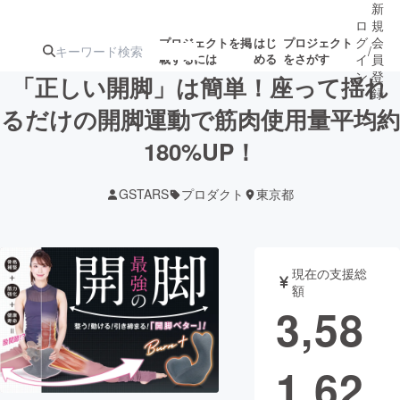
新
ロ
規
グ
会
プロジェクトを掲
はじ
プロジェクト
/
載するには
める
をさがす
イ
員
ン
登
「正しい開脚」は簡単！座って揺れ
録
るだけの開脚運動で筋肉使用量平均約
180%UP！
人気のプロ
注目のリ
注目の新着プロ
募集終了が近いプ
もうすぐ公開
ジェクト
ターン
ジェクト
ロジェクト
されます
GSTARS
プロダクト
東京都
アート・写真
音楽
現在の支援総
テクノロジー・ガジェット
ゲーム・サ
額
3,58
映像・映画
書籍・雑誌
1,62
ビジネス・起業
チャレンジ