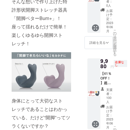
ので
そんな想いで作り上げた特
ん。ご
者：
【20％
す。 ※
了承く
0人
OFF】
許形状開脚ストレッチ器具
製造状
ださ
お届
：限定
況によ
い。
け予
「開脚ベターBurn+」！
500セッ
り出荷
定：
ト 開脚
2023
時期が
座って揺れるだけで簡単！
年06
ベター
遅れる
こ
月
Burn+ ×
場合、
の
楽しくゆるゆら開脚スト
リ
2個 ※
早急に
タ
ー
消費
ご連絡
ン
レッチ！
詳細を見る
を
税・送
致しま
選
択
料を含
す。 ※
す
る
みま
使用感
9,9
す。 ※
に関す
在庫な
割引率
80
る返
し
円
は税込
品・返
【41％
予定販
金は受
OFF！
売価格
け付け
】超超
(16,980
ており
超早
円)に対
ませ
支援
割：100
するも
ん。ご
者：
個限定
ので
了承く
100
身体にとって大切なスト
開脚ベ
す。 ※
人
ださ
ター
製造状
い。
お届
レッチであることはわかっ
Burn+ ×
況によ
け予
1個 ※
定：
り出荷
ている、だけど“開脚”ってツ
2023
消費
時期が
年06
税・送
遅れる
ラくないですか？
こ
月
料を含
の
場合、