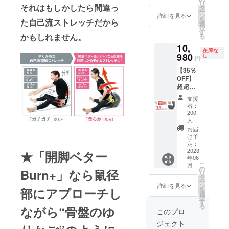
リ
それはもしかしたら間違っ
みま
タ
早急に
ー
す。 ※
ン
ご連絡
詳細を見る
を
た自己流ストレッチだから
割引率
選
致しま
択
は税込
す
す。 ※
る
かもしれません。
予定販
使用感
10,
売価格
に関す
在庫な
980
(16,980
し
る返
円
円)に対
品・返
【35％
するも
金は受
OFF】
ので
け付け
超超早
す。 ※
ており
割：200
製造状
ませ
支援
個限定
況によ
ん。ご
者：
開脚ベ
り出荷
200
了承く
ター
人
時期が
ださ
Burn+ ×
遅れる
お届
い。
1個 ※
け予
場合、
消費
定：
早急に
2023
税・送
★「開脚ベター
ご連絡
年06
料を含
致しま
こ
月
みま
の
す。 ※
Burn+」なら鼠径
リ
す。 ※
タ
使用感
ー
割引率
ン
詳細を見る
に関す
を
部にアプローチし
は税込
選
る返
択
予定販
す
品・返
る
ながら“骨盤のゆ
売価格
このプロ
金は受
(16,980
け付け
ジェクト
円)に対
ており