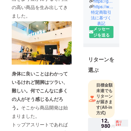
https://g-stars.jp/
ースター
https://www.youtube.com/channel/UC78FgMmGheUPA71hdBfFRdg
の高い商品を生み出してき
ズ）と申し
特定商取引
ました。
法に基づく
ます！
表記
2010年に愛
メッセー
知県名古屋
ジを送る
市にて設立
し、
現在は東
京・名古屋2
リターンを
拠点にて“他
選ぶ
にはない”、
身体に良いことはわかって
専門性の高
いるけれど開脚はツラい、
い機能性ア
目標金額
イデア商品
難しい。何でこんなに多く
未達でも
開発を行っ
リターン
の人がそう感じるんだろ
が届きま
ている会社
す
(All-in
う。
そこから商品開発は始
になりま
方式)
す。
まりました。
12,
「CAMPFIR
残り
トップアスリートであれば
980
281
円
E」でのプロ