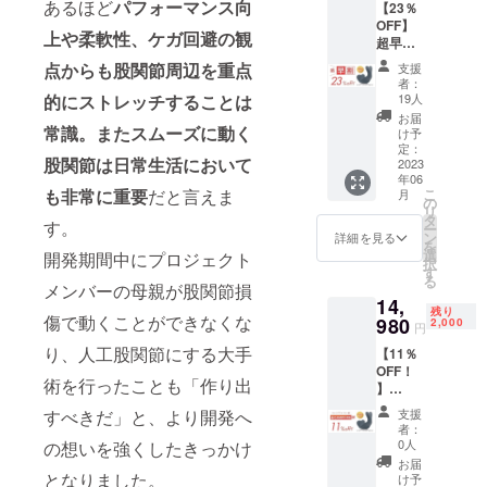
あるほど
パフォーマンス向
【23％
ジェクトを
OFF】
通し
上や柔軟性、ケガ回避の観
超早
多くの皆様
割：300
点からも股関節周辺を重点
支援
個限定
に商品に込
者：
開脚ベ
19人
的にストレッチすることは
めた“想
ター
お届
い”や“コンセ
Burn+ ×
常識。またスムーズに動く
け予
1個 ※
定：
プト”を知っ
股関節は日常生活において
消費
2023
ていただ
年06
税・送
こ
も非常に重要
だと言えま
月
料を含
き、
の
リ
みま
タ
そして弊社
す。
ー
す。 ※
ン
詳細を見る
を
が自信を
割引率
選
開発期間中にプロジェクト
択
は税込
す
持ってお届
る
予定販
メンバーの母親が股関節損
けしますア
14,
売価格
残り
傷で動くことができなくな
イテムを体
(16,980
980
2,000
円
円)に対
感頂けたら
り、人工股関節にする大手
【11％
するも
幸いです。
OFF！
ので
術を行ったことも「作り出
】
す。 ※
CAMPF
製造状
支援
すべきだ」と、より開発へ
IRE割：
況によ
者：
2000個
り出荷
0人
の想いを強くしたきっかけ
限定 開
時期が
お届
脚ベ
遅れる
となりました。
け予