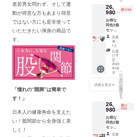
す。 ※
に関す
老若男女問わず、そして運
26,
割引率
る返
残り99
は税込
980
品・返
動が得意な方もあまり得意
円
予定販
金は受
お得な
売価格
ではない方にも是非使って
け付け
同色3個
(16,980
ており
セット
いただきたい渾身の商品で
円)に対
ませ
割
するも
ん。ご
支援
す。
【47％
ので
了承く
者：
OFF】
す。 ※
ださ
1人
：限定
製造状
い。
お届
100セッ
況によ
け予
ト 開脚
り出荷
定：
ベター
2023
時期が
年06
Burn+ ×
遅れる
こ
月
3個 ※
場合、
の
リ
消費
早急に
タ
ー
税・送
ご連絡
ン
詳細を見る
を
料を含
「憧れの“開脚”は簡単で
致しま
選
択
みま
す。 ※
す
る
す！」
す。 ※
使用感
26,
割引率
に関す
残り
は税込
980
る返
500
円
日本人の健康寿命を支えた
予定販
品・返
お得な
売価格
金は受
い！股関節から全身強く美
同色2個
(16,980
け付け
セット
円)に対
ており
しく！
CAMPF
するも
ませ
支援
IRE割