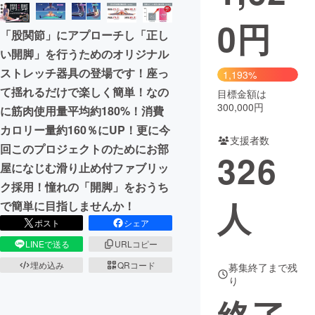
0
円
まちづくり・地域活性化
「股関節」にアプローチし「正し
い開脚」を行うためのオリジナル
CAMPFIRE for Social Good
CAMPFIRE Creation
ストレッチ器具の登場です！座っ
1,193%
CAMPFIREふるさと納税
machi-ya
コミュニティ
て揺れるだけで楽しく簡単！なの
目標金額は
300,000円
に筋肉使用量平均約180%！消費
カロリー量約160％にUP！更に今
支援者数
回このプロジェクトのためにお部
326
屋になじむ滑り止め付ファブリッ
ク採用！憧れの「開脚」をおうち
人
で簡単に目指しませんか！
ポスト
シェア
LINEで送る
URLコピー
埋め込み
QRコード
募集終了まで残
り