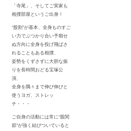
「寺尾」、そしてご実家も
相撲部屋というご出身！
“股割”が基本、全身ものすご
い力でぶつかり合い予期せ
ぬ方向に全身を投げ飛ばさ
れることもある相撲、
姿勢をくずさずに大胆な振
りを長時間おどる宝塚公
演、
全身を隅々まで伸び伸びと
使うヨガ、ストレッ
チ・・・
ご自身の活動には常に“股関
節”が強く結びついていると