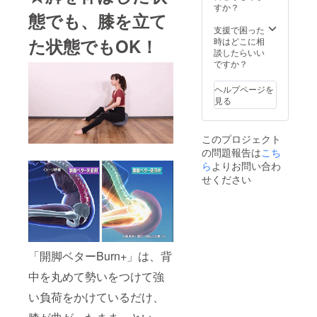
すか？
態でも、膝を立て
支援で困った
た状態でもOK！
時はどこに相
談したらいい
ですか？
ヘルプページを
見る
このプロジェクト
の問題報告は
こち
ら
よりお問い合わ
せください
「開脚ベターBurn+」は、背
中を丸めて勢いをつけて強
い負荷をかけているだけ、