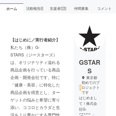
活動報告
支援者
仲間募集
コメント
ホーム
1
99+
【はじめに／実行者紹介】
私たち（株）G-
STARS（ジースターズ）
GSTAR
は、オリジナリティ溢れる
S
商品企画を行っている商品
企画・開発会社です。特に
東京都
初めてのプ
「健康・美容」に特化した
ロジェクト
商品企画を得意とし、ター
です
はじめまし
ゲットの悩みと希望に寄り
て！株式会
添い、ココロとカラダと生
社G-
活をより豊かにする専門性
STARS（ジ