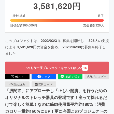
3,581,620
円
終了
1,193
%達成
目標金額
300,000
円
支援者数
326
人
このプロジェクトは、
2023/03/31
に募集を開始し、
326
人の支援
により
3,581,620
円の資金を集め、
2023/04/30
に募集を終了し
ました
もう一度プロジェクトをやってほしい
16
ポスト
シェア
LINEで送る
URLコピー
埋め込み
QRコード
「股関節」にアプローチし「正しい開脚」を行うための
オリジナルストレッチ器具の登場です！座って揺れるだ
けで楽しく簡単！なのに筋肉使用量平均約180%！消費
カロリー量約160％にUP！更に今回このプロジェクトの