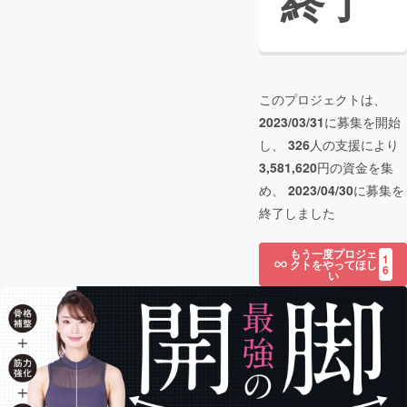
終了
このプロジェクトは、
2023/03/31
に募集を開始
し、
326
人の支援により
3,581,620
円の資金を集
め、
2023/04/30
に募集を
終了しました
もう一度プロジェ
1
クトをやってほし
6
い