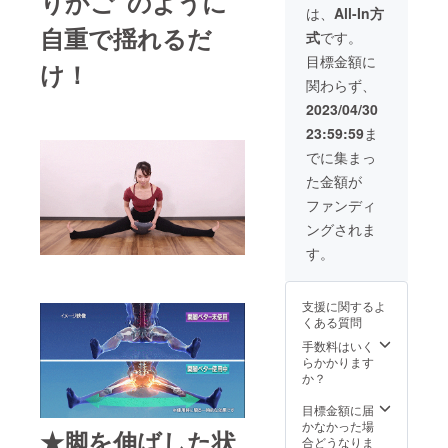
りかご”のように
するも
は、
All-In方
ませ
ので
ん。ご
自重で揺れるだ
式
です。
す。 ※
了承く
製造状
目標金額に
ださ
け！
況によ
い。
関わらず、
り出荷
時期が
2023/04/30
遅れる
23:59:59
ま
場合、
早急に
でに集まっ
ご連絡
た金額が
致しま
す。 ※
ファンディ
使用感
ングされま
に関す
る返
す。
品・返
金は受
け付け
支援に関するよ
ており
くある質問
ませ
ん。ご
手数料はいく
了承く
らかかります
ださ
か？
い。
目標金額に届
かなかった場
★脚を伸ばした状
合どうなりま