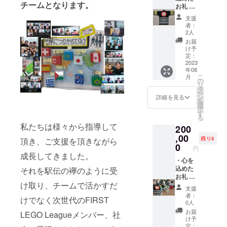
チームとなります。
×1 ※
お礼 ・
ペーパ
世界大
支援
ナイフ
会報告
者：
or スマ
(YouTub
2人
ホスタ
eでの報
お届
ンドど
告を予
け予
ちらか
定して
定：
好きな
いま
2023
年08
方をお
す） ・
こ
月
選びく
TSKYオ
の
リ
ださい
リジナ
タ
ー
ルス
ン
詳細を見る
を
テッ
選
択
カー×5
す
る
枚 ・3D
私たちは様々から指導して
200
プリン
ターで
,00
残り8
頂き、ご支援を頂きながら
作った
0
円
TSKYオ
成長してきました。
リジナ
・心を
ルグッ
込めた
それを駅伝の襷のように受
ズ×1 ※
お礼 ・
け取り、チームで活かすだ
ペーパ
世界大
支援
ナイフ
会報告
者：
けでなく次世代のFIRST
or スマ
(YouTub
0人
ホスタ
eでの報
お届
LEGO Leagueメンバー、社
ンドど
告を予
け予
ちらか
定して
定：