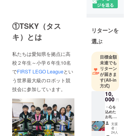
リーグに参
ジを送る
加するチー
ムです。
①TSKY（タス
リターンを
キ）とは
選ぶ
私たちは愛知県を拠点に高
目標金額
校２年生～小学６年生10名
未達でも
リターン
で
FIRST LEGO League
とい
が届きま
う世界最大級のロボット競
す
(All-in
方式)
技会に参加しています。
10,
000
円
・心を
込めた
お礼 ・
世界大
支援
会報告
者：
(YouTub
24人
eでの報