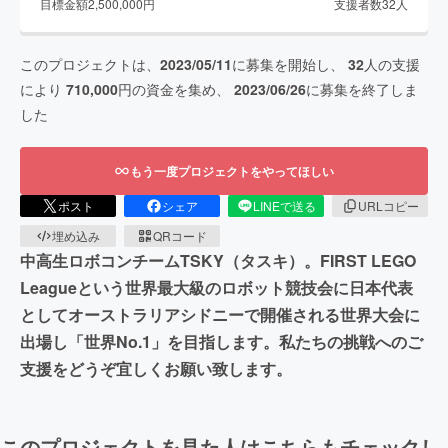
目標金額
2,500,000
円
支援者数
32
人
このプロジェクトは、
2023/05/11
に募集を開始し、
32
人の支援
により
710,000
円の資金を集め、
2023/06/26
に募集を終了しま
した
もう一度プロジェクトをやってほしい
ポスト
シェア
LINEで送る
URLコピー
埋め込み
QRコード
中高生ロボコンチームTSKY（タスキ）。FIRST LEGO
Leagueという世界最大級のロボット競技会に日本代表
としてオーストラリアシドニーで開催される世界大会に
出場し「世界No.1」を目指します。私たちの挑戦へのご
支援をどうぞ宜しくお願い致します。
このプロジェクトを見た人はこちらもチェックし