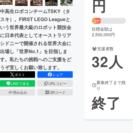
円
中高生ロボコンチームTSKY（タ
まちづくり・地域活性化
スキ）。FIRST LEGO Leagueと
28%
いう世界最大級のロボット競技会
目標金額は
CAMPFIRE for Social Good
CAMPFIRE Creation
2,500,000円
に日本代表としてオーストラリア
CAMPFIREふるさと納税
machi-ya
コミュニティ
シドニーで開催される世界大会に
支援者数
出場し「世界No.1」を目指しま
32
人
す。私たちの挑戦へのご支援をど
うぞ宜しくお願い致します。
ポスト
シェア
募集終了まで残
LINEで送る
URLコピー
り
埋め込み
QRコード
終了