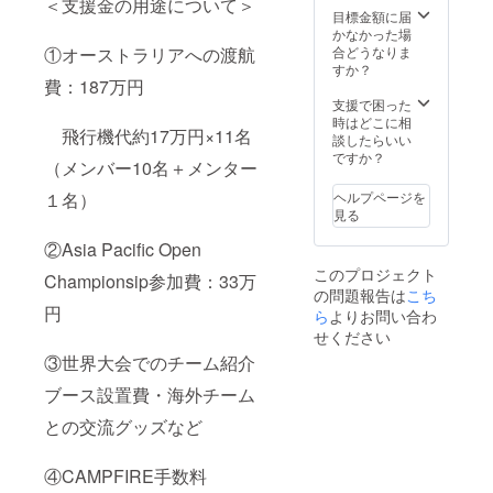
＜支援金の用途について＞
オンラ
す） ・
目標金額に届
インで
TSKY法
かなかった場
の開催
被への
合どうなりま
①オーストラリアへの渡航
となり
お名前
すか？
ます
記載(赤
費：187万円
枠正面
支援で困った
エリア
時はどこに相
飛行機代約17万円×11名
（大）)
談したらいい
・TSKY
ですか？
（メンバー10名＋メンター
メン
バーに
ヘルプページを
１名）
よるロ
見る
ボット
教室 ※
②Asia Pacific Open
大人向
このプロジェクト
け・子
Championsip参加費：33万
の問題報告は
こち
供向け
円
どちら
ら
よりお問い合わ
かお選
せください
びくだ
③世界大会でのチーム紹介
さい ※
遠方の
ブース設置費・海外チーム
場合は
オンラ
との交流グッズなど
インで
の開催
となり
④CAMPFIRE手数料
ます ・