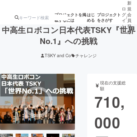
新
ロ
規
グ
会
プロジェクトを掲
はじ
プロジェクト
/
載するには
める
をさがす
イ
員
ン
登
中高生ロボコン日本代表TSKY『世界
録
No.1』への挑戦
人気のプロ
注目のリ
注目の新着プロ
募集終了が近いプ
もうすぐ公開
TSKY and Co
チャレンジ
ジェクト
ターン
ジェクト
ロジェクト
されます
アート・写真
音楽
現在の支援総
額
710,
テクノロジー・ガジェット
ゲーム・サ
000
映像・映画
書籍・雑誌
ビジネス・起業
チャレンジ