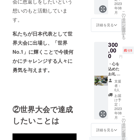
会に恩返しをしたいという
好きな
いま
2023
年08
方をお
す） ・
想いのもと活動していま
こ
月
選びく
TSKYオ
の
リ
ださい
リジナ
す。
タ
ー
・世界
ルス
ン
詳細を見る
を
大会現
テッ
選
択
私たちが日本代表として世
地から
カー×5
す
る
の大会
枚 ・3D
界大会に出場し、「世界
300
報告
プリン
(Discor
ターで
,00
残り5
No.1」に輝くことで今後何
deでの
作った
0
円
配信を
TSKYオ
かにチャレンジする人々に
予定し
リジナ
・心を
ていま
ルグッ
込めた
勇気を与えます。
す） ・
ズ×1 ※
お礼 ・
TSKY法
ペーパ
世界大
支援
被への
ナイフ
会報告
者：
お名前
orスマ
(YouTub
0人
記載(黄
ホスタ
eでの報
お届
枠腕周
ンドど
告を予
け予
り
ちらか
定して
定：
②世界大会で達成
（小）)
好きな
いま
2023
年08
方をお
す） ・
こ
月
したいことは
選びく
TSKYオ
の
リ
ださい
リジナ
タ
ー
・世界
ルス
ン
詳細を見る
を
大会現
テッ
選
択
地から
カー×5
す