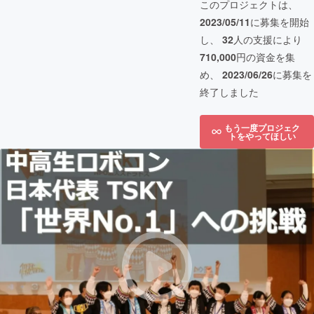
このプロジェクトは、
2023/05/11
に募集を開始
し、
32
人の支援により
710,000
円の資金を集
め、
2023/06/26
に募集を
終了しました
もう一度プロジェク
トをやってほしい