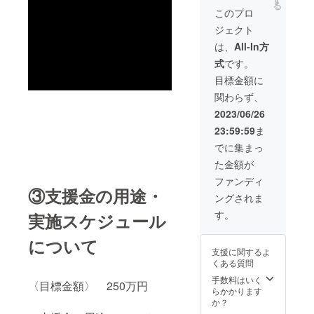
る
の大会
枚 ・3D
このプロ
報告
プリン
ジェクト
(Discor
ターで
deでの
作った
は、
All-In方
配信を
TSKYオ
式
です。
予定し
リジナ
ていま
ルグッ
目標金額に
す） ・
ズ×1 ※
関わらず、
TSKY法
ペーパ
被への
ナイフ
2023/06/26
お名前
orスマ
23:59:59
ま
記載(青
ホスタ
枠背中)
ンドど
でに集まっ
・TSKY
ちらか
た金額が
メン
好きな
バーに
方をお
ファンディ
よるロ
選びく
③支援金の用途・
ングされま
ボット
ださい
教室 ※
・世界
す。
実施スケジュール
大人向
大会現
け・子
地から
について
供向け
の大会
支援に関するよ
どちら
報告
くある質問
かお選
(Discor
びくだ
deでの
手数料はいく
〈目標金額〉 250万円
さい ※
配信を
らかかります
遠方の
予定し
か？
場合は
ていま