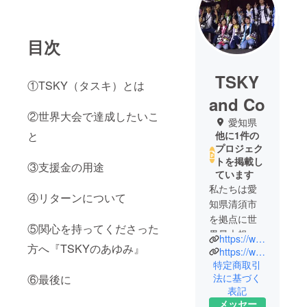
目次
TSKY
①TSKY（タスキ）とは
and Co
②世界大会で達成したいこ
愛知県
と
他に1件の
プロジェク
トを掲載し
③支援金の用途
ています
私たちは愛
④リターンについて
知県清須市
を拠点に世
⑤関心を持ってくださった
界最大規模
https://www.instagram.com/tsky__shenron/?hl=ja
方へ『TSKYのあゆみ』
のロボット
https://www.youtube.com/channel/UC2-Sb2GkNtPLwyr_S4cNtnw
競技会
特定商取引
法に基づく
⑥最後に
ファース
表記
ト・レゴ・
メッセー