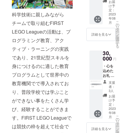
お届
告を予
け予
定して
定：
科学技術に親しみながら
いま
2023
年08
す） ・
こ
チームで取り組むFIRST
月
TSKYオ
の
リ
リジナ
タ
LEGO Leagueの活動は、プ
ー
ルス
ン
詳細を見る
を
テッ
選
ログラミング教育、アク
択
カー×5
す
る
枚
ティブ・ラーニングの実践
30,
であり、21世紀型スキルを
000
円
身につけるのに適した教育
・心を
込めた
プログラムとして世界中の
お礼 ・
世界大
支援
教育機関でで導入されてお
会報告
者：
(YouTub
3人
り、普段学校では学ぶこと
eでの報
お届
告を予
ができない事をたくさん学
け予
定して
定：
び、経験することができま
いま
2023
年08
す） ・
こ
月
す。FIRST LEGO Leagueで
TSKYオ
の
リ
リジナ
タ
は競技の枠を超えて社会で
ー
ルス
ン
詳細を見る
を
テッ