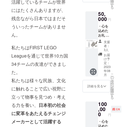
選
活躍しているチームが世界
択
カー×5
す
る
枚 ・3D
にはたくさんありますが、
50,
プリン
ターで
残念ながら日本ではまだそ
000
円
作った
ういったチームがありませ
・心を
TSKYオ
込めた
リジナ
ん。
お礼 ・
ル"ペー
世界大
パーナ
支援
会報告
イフ"×1
者：
私たちはFIRST LEGO
(YouTub
3人
eでの報
お届
Leagueを通じて世界10カ国
告を予
け予
定して
定：
34チームの友達ができまし
いま
2023
年08
す） ・
た。
こ
月
TSKYオ
の
リ
私たちは様々な民族、文化
リジナ
タ
ー
ルス
ン
詳細を見る
に触れることで広い視野に
を
テッ
選
択
カー ・
す
立って物事を見つめ・考え
る
3Dプリ
100
ンター
る力を養い、
日本初の社会
で作っ
,00
残り6
たTSKY
に変革をあたえるチェンジ
0
円
オリジ
メーカーとして活躍する
ナル
・心を
グッズ
込めた