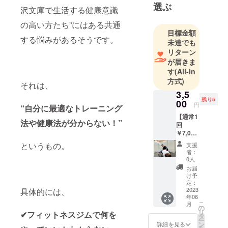
わる仕事が
選ぶ
沢文庫で生活する健康意識
したく、ト
の高い方たち”にはある共通
レーナーの
目標金額
道へ！
する悩みがあるそうです。
未達でも
某ラグビー
リターン
のプロチー
が届きま
ムでトレー
す
(All-in
方式)
ナーの修業
それは、
を積み、高
3,5
残り5
00
校野球の専
円
“自分に最適なトレーニング
属トレー
【通常1
法や健康法が分からない！”
回
ナーとして3
￥7,000
年間所属。
】 パー
というもの。
支援
その後、ト
ソナル
者：
トレー
レーナーと
0人
ニング
お届
してさらに
50分/1
け予
成長するた
回の提
定：
供 有効
2023
具体的には、
めに、当時
年06
期限：
こ
無名であっ
月
2023年
の
リ
✔フィットネスジムで何を
6月15日
たRIZAP株式
タ
ー
から8月
ン
詳細を見る
会社に入