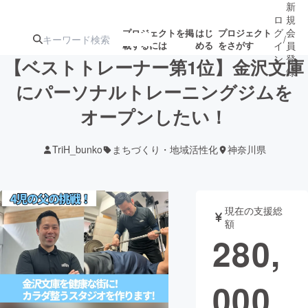
新
ロ
規
グ
会
プロジェクトを掲
はじ
プロジェクト
/
載するには
める
をさがす
イ
員
ン
登
【ベストトレーナー第1位】金沢文庫
録
にパーソナルトレーニングジムを
オープンしたい！
人気のプロ
注目のリ
注目の新着プロ
募集終了が近いプ
もうすぐ公開
ジェクト
ターン
ジェクト
ロジェクト
されます
TriH_bunko
まちづくり・地域活性化
神奈川県
アート・写真
音楽
現在の支援総
テクノロジー・ガジェット
ゲーム・サ
額
280,
映像・映画
書籍・雑誌
000
ビジネス・起業
チャレンジ