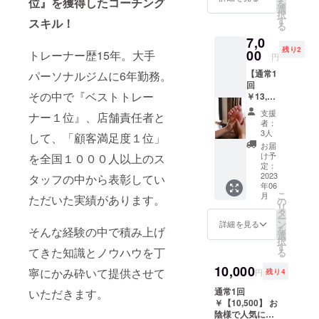
位』を獲得したコーチング
を
31日
選
択
す
スキル！
る
7,0
残り2
00
トレーナー歴15年。大手
円
【通常1
パーソナルジムに6年勤務。
回
その中で『ベストトレー
￥13,50
0】 ロ
支援
ナー１位』、店舗責任者と
ミロミ
者：
＆デ
3人
して、「顧客満足度１位」
トック
お届
スヘッ
け予
を全国１０００人以上のス
ドスパ
定：
＆足つ
2023
タッフの中から表彰してい
年06
ぼマッ
こ
月
ただいた実績があります。
サージ
の
リ
110分/1
タ
ー
回の提
ン
詳細を見る
を
そんな経験の中で積み上げ
供 有効
選
択
期限：
す
てきた知識とノウハウを丁
る
2023年
6月15日
10,000
寧にかみ砕いて提供させて
円
残り4
から8月
31日
通常1回
いただきます。
￥【10,500】 お
陰様で人気によ