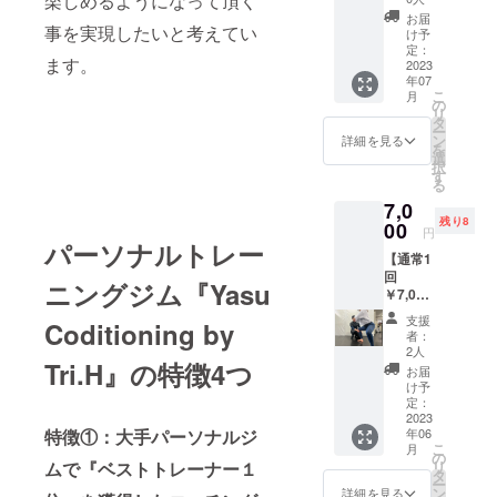
楽しめるようになって頂く
加させ
お届
て頂き
事を実現したいと考えてい
け予
まし
定：
ます。
た。 こ
2023
年07
ちらを
こ
月
お届け
の
リ
させて
タ
ー
いただ
ン
詳細を見る
を
きま
選
択
す。 ま
す
る
た、感
7,0
謝の気
残り8
持ちを
00
円
込めて
パーソナルトレー
【通常1
メール
回
を送ら
ニングジム『Yasu
￥7,000
せてい
】 パー
ただき
支援
Coditioning by
ソナル
ます。
者：
トレー
2人
ニング
Tri.H』の特徴4つ
お届
50分/2
け予
回の提
定：
供 有効
2023
年06
特徴①：大手パーソナルジ
期限：
こ
月
2023年
の
リ
ムで『ベストトレーナー１
6月15日
タ
ー
から8月
ン
詳細を見る