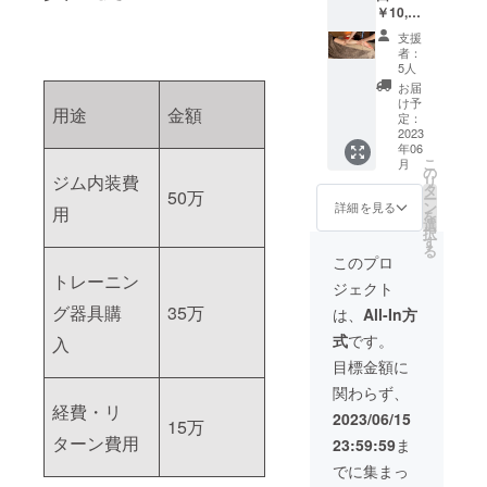
￥10,50
0】 ロ
支援
ミロミ
者：
＆デ
5人
トック
お届
スヘッ
け予
用途
金額
ドスパ
定：
80分/2
2023
年06
回の提
こ
月
供 有効
の
ジム内装費
リ
期限：
タ
50万
ー
2023年
ン
詳細を見る
用
を
6月15日
選
択
から8月
す
る
31日
このプロ
トレーニン
ジェクト
グ器具購
35万
は、
All-In方
式
です。
入
目標金額に
関わらず、
経費・リ
2023/06/15
15万
ターン費用
23:59:59
ま
でに集まっ