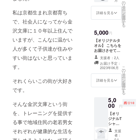
こ
す。 ま
の
リ
た、感
タ
ー
謝の気
私は京都生まれ京都育ち
ン
詳細を見る
を
持ちを
選
択
で、社会人になってから金
込めて
す
る
メール
沢文庫に１０年以上住んで
5,000
を送ら
円
せてい
いますが、こんなに温かい
【オリジナルタ
ただき
オル】 こちらを
ます。
人が多くて子供達が住みや
お届けさせてい
ただきます。 ま
すい街はないと思っていま
支援者：2人
た、感謝の気持
お届け予定：
ちを込めてメー
す。
こ
2023年06月
の
ルを送らせてい
リ
タ
ただきます。
ー
ン
それくらいこの街が大好き
詳細を見る
を
選
択
です。
す
る
5,0
そんな金沢文庫という街
残り10
00
円
を、トレーニングを提供す
【オリ
ジナルT
る事で地域住民の老若男女
シャ
ツ】 人
それぞれが健康的な生活を
支援
気の
者：
為、追
0人