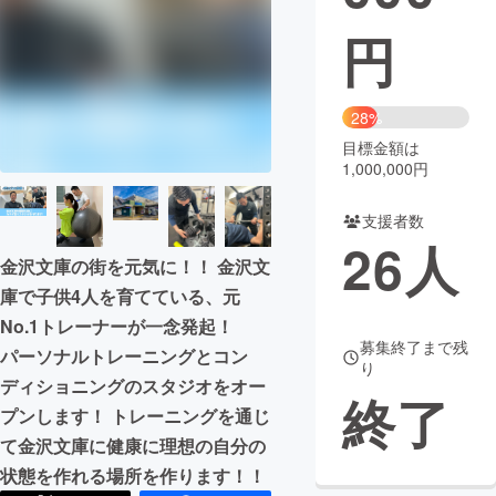
円
まちづくり・地域活性化
CAMPFIRE for Social Good
CAMPFIRE Creation
28%
CAMPFIREふるさと納税
machi-ya
コミュニティ
目標金額は
1,000,000円
支援者数
26
人
金沢文庫の街を元気に！！ 金沢文
庫で子供4人を育てている、元
No.1トレーナーが一念発起！
募集終了まで残
パーソナルトレーニングとコン
り
ディショニングのスタジオをオー
終了
プンします！ トレーニングを通じ
て金沢文庫に健康に理想の自分の
状態を作れる場所を作ります！！