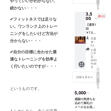
を
やっていいかわからない、
31日
選
択
社。 パーソ
す
続かない・・・
る
ナルトレー
3,5
ナーとして
残り5
00
✔フィットネスでは足りな
円
200名以上の
【通常1
い。ワンランク上のトレー
方を担当
回
し、理想の
￥7,500
ニングをしたいけど方法が
】 ロミ
心身や健康
支援
分からない・・・
ロミ50
者：
を手に入れ
分/1回
0人
るためのサ
の提供
お届
✔自分の目標に合わせた最
有効期
け予
ポートを さ
限：
定：
適なトレーニングを効率よ
せて頂く。
2023年
2023
年06
6月15日
その中で、
く行いたいのですが・・・
こ
月
から8月
の
ベストト
リ
31日
タ
ー
レーナー賞
ン
詳細を見る
を
選
など数々の
択
す
賞を受賞。
る
というものです。
5,000
円
RIZAPで就業
感謝の気持ちを
中、3人目の
込めて御礼の
メールをお送り
子供が産ま
もしかしたら、今この文章
させて頂きま