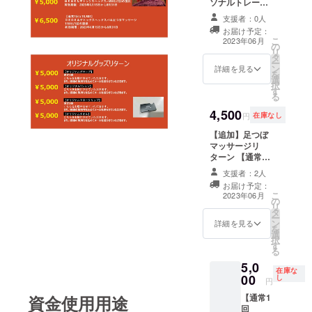
ソナルトレーニ
ング50分＋食事
支援者：0人
管理付き+ミット
お届け予定：
打ち30分+マッ
こ
2023年06月
の
サージ30分/16回
リ
タ
の提供 有効期
ー
ン
限：2023年6月
詳細を見る
を
選
15日から8月31
択
す
日
る
4,500
円
在庫なし
【追加】足つぼ
マッサージリ
ターン 【通常1
回￥3,000】 足
支援者：2人
つぼマッサージ
お届け予定：
30分/3回の提供
こ
2023年06月
の
有効期限： 2023
リ
タ
年6月15日から8
ー
ン
月31日
詳細を見る
を
選
択
す
る
5,0
在庫な
00
し
円
【通常1
資金使用用途
回