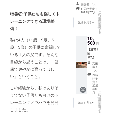
り追加させて頂
支援者：1人
きます。 ロミロ
お届け予定：
ミ＆デトックス
こ
2023年07月
特徴②:
子供たちも楽しくト
の
ヘッドスパ80
リ
タ
分/2回の提供 有
ー
レーニングできる環境整
ン
効期限：2023年
詳細を見る
を
選
6月15日から8月
備！
択
す
31日
る
10,
私は4人（11歳、9歳、5
500
円
歳、3歳）の子供に奮闘して
【通常1
回
いる１人の父です。そんな
￥7,500
目線から思うことは、「健
】 ロミ
支援
ロミ50
者：
康で健やかに育ってほし
分/3回
1人
の提供
お届
い」ということ。
有効期
け予
限：
定：
2023年
2023
この経験から、私はありそ
年06
6月15日
こ
月
から8月
の
うでない子供たち向けのト
リ
31日
タ
ー
レーニングノウハウを開発
ン
詳細を見る
を
選
択
しました。
す
る