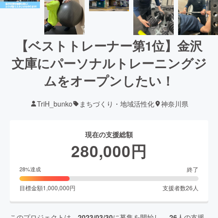
【ベストトレーナー第1位】金沢
文庫にパーソナルトレーニングジ
ムをオープンしたい！
TriH_bunko
まちづくり・地域活性化
神奈川県
現在の支援総額
280,000
円
終了
28
%達成
目標金額
1,000,000
円
支援者数
26
人
このプロジェクトは、
2023/03/30
に募集を開始し、
26
人の支援