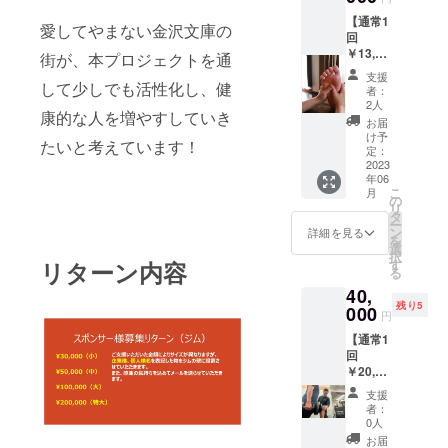
【通常1
愛してやまない金沢文庫の
回
￥13,50
街が、本プロジェクトを通
0】 ロ
支援
ミロミ
して少しでも活性化し、健
者：
＆デ
2人
康的な人を増やすしていき
トック
お届
スヘッ
け予
たいと考えています！
ドスパ
定：
＆足つ
2023
年06
ぼマッ
こ
月
サージ
の
リ
110分/5
タ
ー
回の提
ン
詳細を見る
を
供 有効
選
択
期限：
す
リターン内容
る
2023年
40,
6月15日
残り5
から8月
000
円
31日
【通常1
回
￥20,00
0】
支援
パーソ
者：
ナルト
0人
レーニ
お届