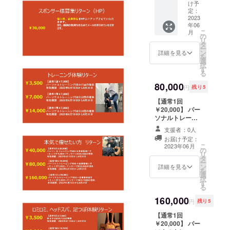
ング50
け予
分＋食
定：
事管理
2023
年06
付き
こ
月
+ミット
の
リ
打ち30
タ
ー
分+マッ
ン
詳細を見る
を
サージ
選
択
30分/4
す
る
回の提
供 有効
80,000
円
残り5
期限：
2023年
【通常1回
6月15日
￥20,000】 パー
から8月
ソナルトレーニ
31日
ング50分＋食事
支援者：0人
管理付き+ミット
お届け予定：
打ち30分+マッ
こ
2023年06月
の
サージ30分/8回
リ
タ
の提供 有効期
ー
ン
限：2023年6月
詳細を見る
を
選
15日から8月31
択
す
日
る
160,000
円
残り5
【通常1回
￥20,000】 パー