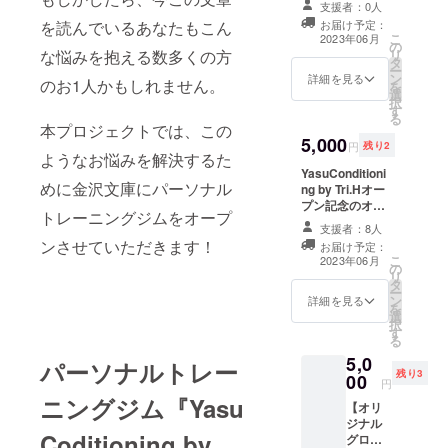
支援者：0人
れた時に育
す！！
お届け予定：
を読んでいるあなたもこん
児休暇を取
こ
2023年06月
の
リ
な悩みを抱える数多くの方
得。(現在4人
タ
ー
目の子供が
ン
詳細を見る
のお1人かもしれません。
を
選
います) これ
択
す
る
をきっかけ
本プロジェクトでは、この
5,000
に家族や働
円
残り2
ようなお悩みを解決するた
き方への考
YasuConditioni
めに金沢文庫にパーソナル
え方が変
ng by Tri.Hオー
プン記念のオリ
り、独立を
トレーニングジムをオープ
ジナルTシャツを
支援者：8人
決意。
プレゼントさせ
ンさせていただきます！
お届け予定：
ていただきま
こ
2023年06月
の
す！ また、感謝
現在は10代
リ
タ
の気持ちを込め
ー
~80代の幅広
ン
てメールを送ら
詳細を見る
を
選
せていただきま
い方々一人
択
す
す。
る
一人に寄り
5,0
添い、ト
パーソナルトレー
残り3
00
円
レーニング
ニングジム『Yasu
や食事のア
【オリ
ジナル
ドバイスを
Coditioning by
グロー