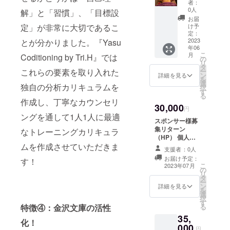
者：
＆デ
0人
解」と「習慣」、「目標設
トック
お届
スヘッ
け予
定」が非常に大切であるこ
ドスパ
定：
80分/3
2023
とが分かりました。『Yasu
年06
回の提
こ
月
Coditioning by Tri.H』では
供 有効
の
リ
期限：
タ
ー
これらの要素を取り入れた
2023年
ン
詳細を見る
を
6月15日
選
独自の分析カリキュラムを
択
から8月
す
る
31日
作成し、丁寧なカウンセリ
30,000
円
ングを通して1人1人に最適
スポンサー様募
集リターン
なトレーニングカリキュラ
（HP） 個人
様、企業様名を
ムを作成させていただきま
支援者：0人
HP上にアップさ
お届け予定：
す！
せていただきま
こ
2023年07月
の
す。 また、感謝
リ
タ
の気持ちを込め
ー
ン
てメールを送ら
詳細を見る
を
選
せていただきま
択
す
す。
る
特徴④：金沢文庫の活性
35,
化！
000
円