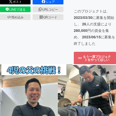
ポスト
シェア
LINEで送る
URLコピー
このプロジェクトは、
2023/03/30
に募集を開始
埋め込み
QRコード
し、
26
人の支援により
280,000
円の資金を集
め、
2023/06/15
に募集を
終了しました
もう一度プロジェク
トをやってほしい