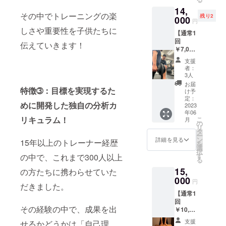
14,
その中でトレーニングの楽
残り2
000
円
しさや重要性を子供たちに
【通常1
回
伝えていきます！
￥7,000
】 パー
支援
ソナル
者：
トレー
3人
ニング
お届
50分/4
特徴➂：目標を実現するた
け予
回の提
定：
めに開発した独自の分析カ
供 有効
2023
年06
期限：
リキュラム！
こ
月
2023年
の
リ
6月15日
タ
ー
から8月
ン
詳細を見る
15年以上のトレーナー経歴
を
31日
選
択
す
の中で、これまで300人以上
る
15,
の方たちに携わらせていた
000
円
だきました。
【通常1
回
その経験の中で、成果を出
￥10,50
0】 ロ
支援
せるかどうかは「自己理
ミロミ