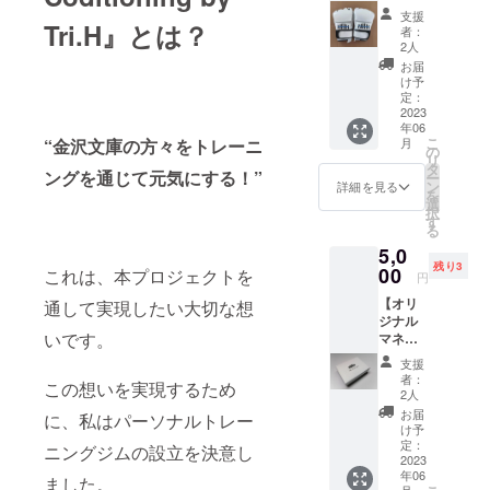
中心とした
ブ】 限
支援
定5個
Tri.H』とは？
【健康産
者：
こちら
2人
業】ビジネ
をお届
お届
スを展開し
けさせ
け予
ていた
定：
ていたので
だきま
2023
すが…
年06
す。 ま
こ
月
“金沢文庫の方々をトレーニ
た、感
の
リ
謝の気
タ
コロナが
ングを通じて元気にする！”
ー
持ちを
ン
詳細を見る
を
やってきて
込めて
選
択
メール
しまい、ト
す
る
を送ら
レーナーと
5,0
せてい
しての仕事
残り3
ただき
00
これは、本プロジェクトを
円
ます。
が激減して
【オリ
通して実現したい大切な想
しまいまし
ジナル
いです。
マネー
た…
クリッ
続く…
支援
プ】 限
者：
この想いを実現するため
定5個
2人
こちら
お届
に、私はパーソナルトレー
をお届
け予
けさせ
定：
ニングジムの設立を決意し
ていた
2023
年06
だきま
ました。
月