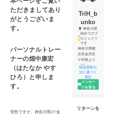
本ページをご覧い
ただきましてあり
TriH_b
がとうございま
unko
す。
神奈川県
初めてのプ
ロジェクト
です
パーソナルトレー
神奈川県横
浜市金沢区
ナーの畑中康宏
小学校より
バスケット
（はたなか やす
特定商取引
を始める
法に基づく
ひろ）と申しま
が、腰を痛
表記
メッセー
めバスケッ
す。
ジを送る
トが出来な
くなる。
スポーツが
好きで、ス
リターンを
ポーツに関
突然ですが、神奈川県の“金